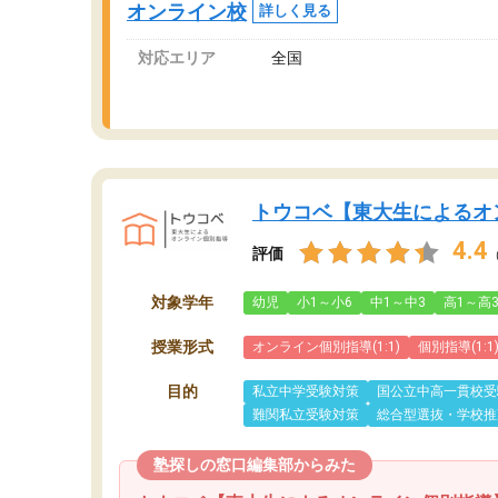
オンライン校
詳しく見る
対応エリア
全国
トウコベ【東大生によるオ
4.4
評価
対象学年
幼児
小1～小6
中1～中3
高1～高
授業形式
オンライン個別指導(1:1)
個別指導(1:1
目的
私立中学受験対策
国公立中高一貫校受
難関私立受験対策
総合型選抜・学校推
塾探しの窓口編集部からみた