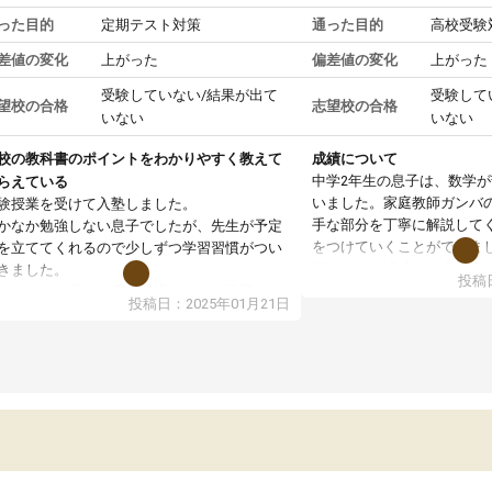
った目的
定期テスト対策
通った目的
高校受験
差値の変化
上がった
偏差値の変化
上がった
受験していない/結果が出て
受験して
望校の合格
志望校の合格
いない
いない
校の教科書のポイントをわかりやすく教えて
成績について
中学2年生の息子は、数学
らえている
いました。家庭教師ガンバ
験授業を受けて入塾しました。
手な部分を丁寧に解説して
かなか勉強しない息子でしたが、先生が予定
をつけていくことができま
を立ててくれるので少しずつ学習習慣がつい
期テストの成績が10点以上
きました。
投稿日
ても喜んでいます。
ンラインで週に一度の受講ですが、指導が無
投稿日：2025年01月21日
日も予定表に基づいて勉強したり、LINEでわ
らないところを質問できるのでとても助かっ
います。