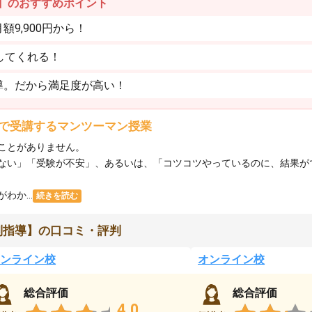
】のおすすめポイント
9,900円から！
してくれる！
導。だから満足度が高い！
で受講するマンツーマン授業
ことがありません。
ない」「受験が不安」、あるいは、「コツコツやっているのに、結果が
か...
続きを読む
別指導】の口コミ・評判
ンライン校
オンライン校
総合評価
総合評価
4.0