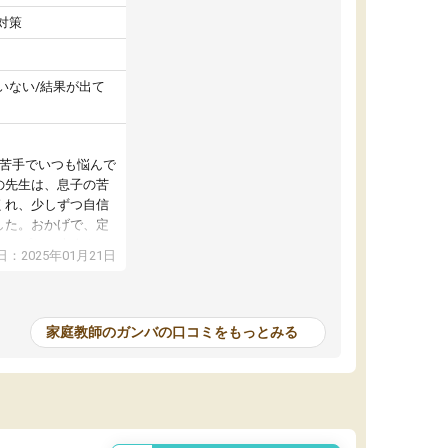
対策
いない/結果が出て
が苦手でいつも悩んで
の先生は、息子の苦
くれ、少しずつ自信
した。おかげで、定
アップし、本人もと
：2025年01月21日
家庭教師のガンバの口コミをもっとみる