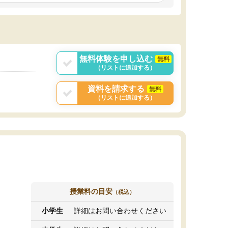
しいオリジナルのカリキュラムを提案してくれ
であれば自学自習で
ました。
1時間の代金がそれな
また24時間いつでもLINEで講師に相談できるの
用の仕方をしたかっ
で、深夜に家で勉強していて疑問や不安が生じ
これといった提案も
ても、直ぐに解消できたのは、大きなメリット
分からず辞めること
と感じました。
ていけない子にはい
無料体験を申し込む
無料
（リストに追加する）
資料を請求する
無料
（リストに追加する）
授業料の目安
（税込）
小学生
詳細はお問い合わせください