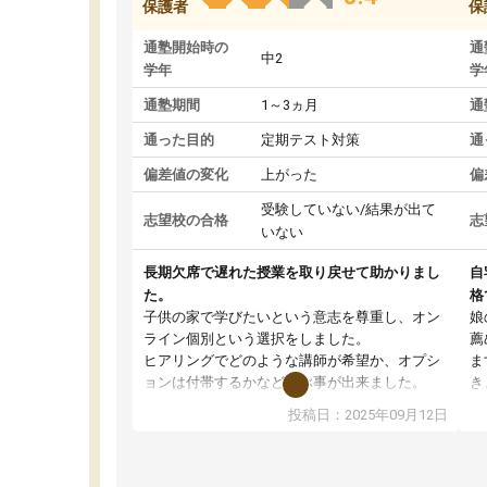
保護者
保
通塾開始時の
通
中2
学年
学
通塾期間
1～3ヵ月
通
通った目的
定期テスト対策
通
偏差値の変化
上がった
偏
受験していない/結果が出て
志望校の合格
志
いない
長期欠席で遅れた授業を取り戻せて助かりまし
自
た。
格
子供の家で学びたいという意志を尊重し、オン
娘
ライン個別という選択をしました。
薦
ヒアリングでどのような講師が希望か、オプシ
ま
ョンは付帯するかなど選ぶ事が出来ました。
き
講師とのマッチング後講師との初回ミーティン
に
投稿日：2025年09月12日
グを行い、その講師で良いか他の講師を希望す
思
るか子供との相性も見てから講師を決定する事
(
ができます。
ュ