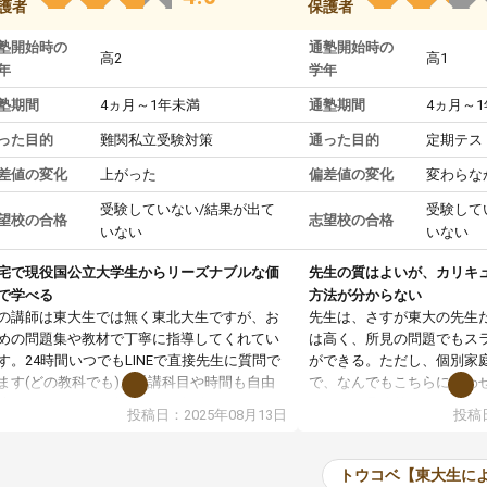
護者
保護者
塾開始時の
通塾開始時の
高2
高1
年
学年
塾期間
4ヵ月～1年未満
通塾期間
4ヵ月～
った目的
難関私立受験対策
通った目的
定期テス
差値の変化
上がった
偏差値の変化
変わらな
受験していない/結果が出て
受験して
望校の合格
志望校の合格
いない
いない
宅で現役国公立大学生からリーズナブルな価
先生の質はよいが、カリキ
で学べる
方法が分からない
の講師は東大生では無く東北大生ですが、お
先生は、さすが東大の先生
めの問題集や教材で丁寧に指導してくれてい
は高く、所見の問題でもス
す。24時間いつでもLINEで直接先生に質問で
ができる。ただし、個別家
ます(どの教科でも)。受講科目や時間も自由
で、なんでもこちらに合わ
決めれるので、個人に合った勉強ができると
のだが、具体的なカリキュ
投稿日：2025年08月13日
投稿日
います。カリキュラム相談みたいなのがあり
は、授業の先取り学習をす
有料)、受験までにどんなことをどんなスケジ
書を一緒に進めていくよう
ールでやっていくか相談したのですが、それ
いただいたが、1時間の時
トウコベ【東大生に