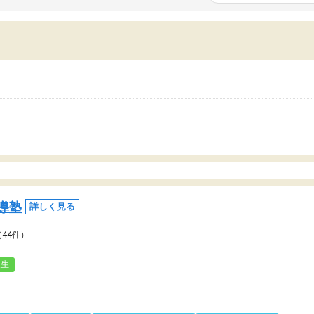
いまいち期待したものではなくふわっとした
範囲は限られており、それ
容でした。それでも明らかに本人のやる気も
進めて良いように思った。
ましたし、苦手科目が楽しくなってきたよう
りに高いため、有意義な利
ので、トウコベにお願いして良かったと思い
たが、大学生の先生からは
す。講師も合わなければチェンジできます
なく、上手い活用の仕方が
、娘は3科目ともずっと同じ先生です。
とした。学校の授業につい
いのかも。
導塾
詳しく見る
（44件）
人生