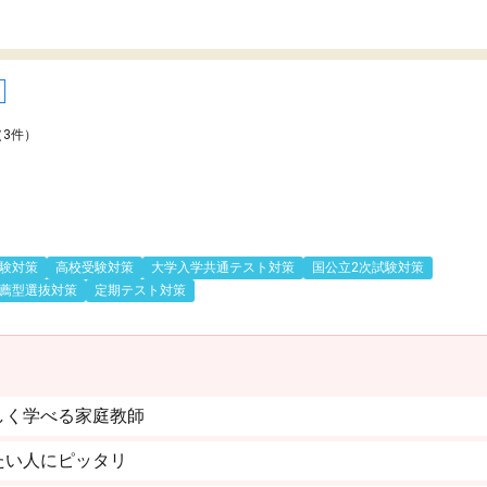
（3件）
験対策
高校受験対策
大学入学共通テスト対策
国公立2次試験対策
薦型選抜対策
定期テスト対策
しく学べる家庭教師
たい人にピッタリ