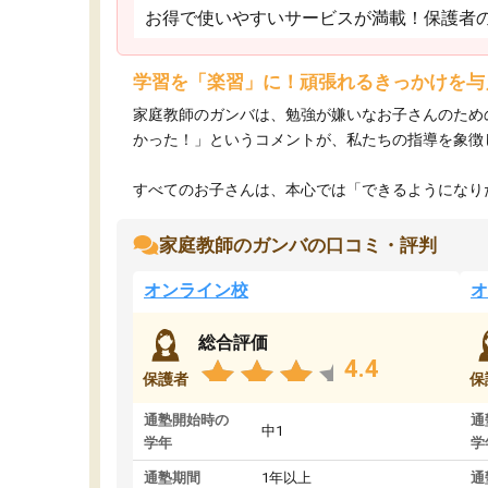
お得で使いやすいサービスが満載！保護者
学習を「楽習」に！頑張れるきっかけを与
家庭教師のガンバは、勉強が嫌いなお子さんのため
かった！」というコメントが、私たちの指導を象徴
すべてのお子さんは、本心では「できるようになりた
家庭教師のガンバの口コミ・評判
オンライン校
オ
総合評価
4.4
保護者
保
通塾開始時の
通
中1
学年
学
通塾期間
1年以上
通