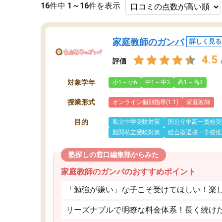
16
件中
1～16
件を表示
家庭教師のガンバ
詳しく見る
4.5
評価
対象学年
小1～小6
中1～中3
高1～高3
授業形式
オンライン個別指導(1:1)
家庭教師
目的
私立中学受験対策
国公立中高一貫校受
難関私立受験対策
総合型選抜・学校推
塾探しの窓口編集部からみた
家庭教師のガンバのおすすめポイント
「勉強が嫌い」な子こそ受けてほしい！楽
リーズナブルで明瞭な料金体系！長く続け