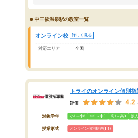
うちの子は、初回面談の講師の方で決定しまし
は
た。
内
出
中三依温泉駅の教室一覧
オンラインツールを使用した単語帳の共有があ
な
り宿題もそちらで出される形でした。
ま
2ヶ月で担当講師の方がお辞めになると言う事で
が
オンライン校
詳しく見る
講師変更の申し出があり、あまりに短期での変
更だった為、塾に通う事にして退会しました。
対応エリア
全国
遅れも取り戻せ、授業内容や講師の方は良かっ
たと思います。
トライのオンライン個別指
4.2
評価
対象学年
小1～小6
中1～中3
高1～高3
浪
授業形式
オンライン個別指導(1:1)