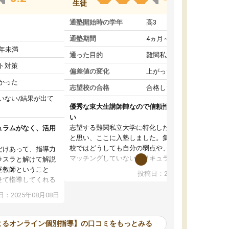
生徒
通塾開始時の学年
高3
通塾期間
4ヵ月～1年未満
1年未満
通った目的
難関私立受験対策
ト対策
偏差値の変化
上がった
かった
志望校の合格
合格した
いない/結果が出て
優秀な東大生講師陣なので信頼性や安心感が高
い
志望する難関私立大学に特化した準備をしたい
ュラムがなく、活用
と思い、ここに入塾しました。集団指導の予備
校ではどうしても自分の弱点や、志望校対策に
だけあって、指導力
マッチングしていないカリキュラムに不安を感
ラスラと解けて解説
じたからです。
庭教師ということ
投稿日：2024年02月19日
また受験のノウハウを蓄積している優秀な東大
せて指導してくれる
生講師陣をそろえていることや、完全オンライ
ラムがない。当方
：2025年08月08日
ン制というのも、ここを選んだ重要なポイント
るため、学校の教科
です。実際に入塾してみると、きめ細かいマン
な形で活用をさせて
ツーマン指導によって、自分の志望校にふさわ
間を使って進められる
よるオンライン個別指導】の口コミをもっとみる