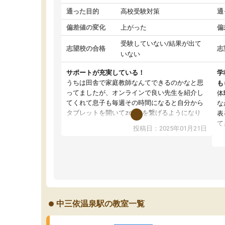
通った目的
高校受験対策
通
偏差値の変化
上がった
偏
受験していない/結果が出て
志望校の合格
志
いない
サポートが充実している！
学
うちは田舎で家庭教師なんてできるのかなと思
も
ってましたが、オンラインで良い先生を紹介し
体
てくれて息子も毎週その時間になると自分から
な
タブレットを開いてzoomを繋げるようになり
表
ました！5科目なんでもOKなのもとても気に入
て
投稿日：2025年01月21日
っています
オ
成績もだいぶ下の方でしたが、通い始めて1年ほ
い
どだった今では平均点以上の科目が増えてきま
か
した！あと1年受験まであるので無料の週末教室
て
を使用しながら頑張って欲しいと思います！
中三依温泉駅の教室一覧