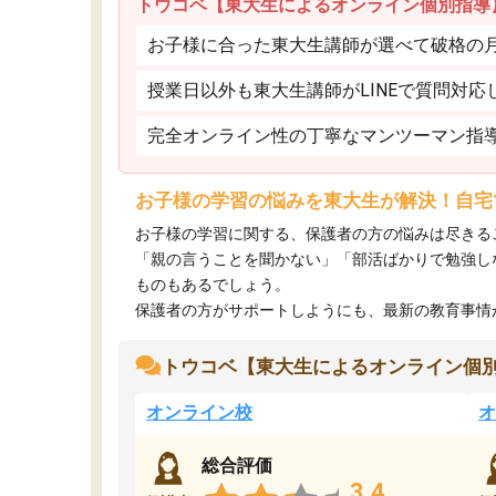
トウコベ【東大生によるオンライン個別指導
お子様に合った東大生講師が選べて破格の月額
授業日以外も東大生講師がLINEで質問対応
完全オンライン性の丁寧なマンツーマン指
お子様の学習の悩みを東大生が解決！自宅
お子様の学習に関する、保護者の方の悩みは尽きる
「親の言うことを聞かない」「部活ばかりで勉強し
ものもあるでしょう。
保護者の方がサポートしようにも、最新の教育事情がわ
トウコベ【東大生によるオンライン個
オンライン校
オ
総合評価
3.4