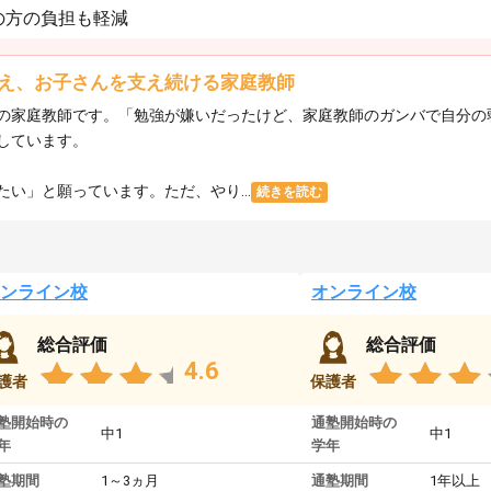
の方の負担も軽減
え、お子さんを支え続ける家庭教師
の家庭教師です。「勉強が嫌いだったけど、家庭教師のガンバで自分の
しています。
い」と願っています。ただ、やり...
続きを読む
ンライン校
オンライン校
総合評価
総合評価
4.6
護者
保護者
塾開始時の
通塾開始時の
中1
中1
年
学年
塾期間
1～3ヵ月
通塾期間
1年以上