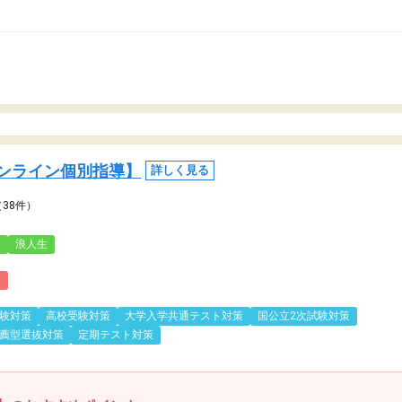
ンライン個別指導】
詳しく見る
（38件）
3
浪人生
)
験対策
高校受験対策
大学入学共通テスト対策
国公立2次試験対策
薦型選抜対策
定期テスト対策