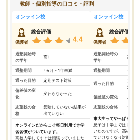
教師・個別指導の口コミ・評判
オンライン校
オンライン校
総合評価
総合評価
4.4
保護者
保護者
通塾開始時
通塾開始時の
高1
高3
の学年
学年
通塾期間
4ヵ月～1年未満
通塾期間
4ヵ月
通った目的
定期テスト対策
大学入
通った目的
対策
偏差値の変
変わらなかった
化
偏差値の変化
上がっ
志望校の合
受験していない/結果が
志望校の合格
合格し
格
出ていない
東大生ってやっぱりすご
息子は中学まではそこそ
オンラインだからこそ毎日利用でき学
いたのですが、高校に入
習習慣がついています。
ていけなくなり対面の塾
高校入学してすぐは頑張っていました