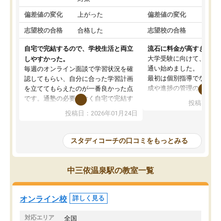
偏差値の変化
上がった
偏差値の変化
変わ
志望校の合格
合格した
志望校の合格
合格
自宅で完結するので、学校生活と両立
流石に料金が高すぎる
大学受験に向けて、高2
しやすかった。
通い始めました。
毎週のオンライン面談で学習状況を確
最初は個別指導でなく、
認してもらい、自分に合った学習計画
成や進捗の管理のみのコ
を立ててもらえたのが一番良かった点
ていましたが、あまり効
です。通塾の必要がなく自宅で完結す
投稿日：20
じ個別指導コースに変更
るため、学校や部活と両立しやすかっ
投稿日：2026年01月24日
講師には早稲田大学生の
たです。コーチが現役大学生で相談し
れましたが、はっきり言
やすく、勉強面だけでなく受験期の不
性が良くなかったです。
安も気軽に話せました。勉強習慣が身
スタディコーチの口コミをもっとみる
モチベーションが上がら
についたと感じています。また、チャ
にやめてしまいました。
ットで質問できるのも便利でした。一
追加で料金を払うことで
人では迷いがちだった受験勉強を、最
中三依温泉駅の教室一覧
方に変更することも可能
後まで続けられたのはこの塾のおかげ
の方の予定が空いていな
だと思います。
そもそも月謝が高い塾な
オンライン校
詳しく見る
人には合わないと思いま
総合してあまりお勧めで
対応エリア
全国