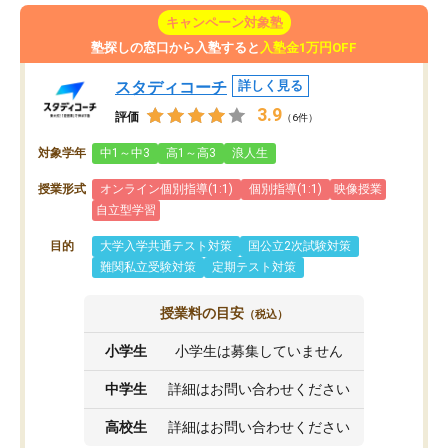
キャンペーン対象塾
塾探しの窓口から入塾すると
入塾金1万円OFF
スタディコーチ
詳しく見る
3.9
評価
（6件）
対象学年
中1～中3
高1～高3
浪人生
授業形式
オンライン個別指導(1:1)
個別指導(1:1)
映像授業
自立型学習
目的
大学入学共通テスト対策
国公立2次試験対策
難関私立受験対策
定期テスト対策
授業料の目安
（税込）
小学生
小学生は募集していません
中学生
詳細はお問い合わせください
高校生
詳細はお問い合わせください