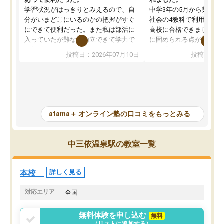
学習状況がはっきりとみえるので、自
中学3年の5月から数学・
分がいまどこにいるのかの把握がすぐ
社会の4教科で利用し、偏
にできて便利だった。また私は部活に
高校に合格できました。
入っていたが難なく両立できて学力で
に固められる点が魅力で
も部活でも結果を残すことができてよ
れる「ウォームアップ」
投稿日：2026年07月10日
投稿日：20
かった。また問題演習の際に、自分が
項目のおかげで、手軽に
一度間違えた問題を繰り返し学習でき
せられます。何度も間違
たので苦手だった英語の克服につなが
「特訓」項目で徹底的に
った点もよかった。ただAIをアピール
め、苦手克服に非常に役
して活用するのは良かった点もあった
また、その日の勉強時間
が、自分で自分の管理ができない人に
元数が可視化されるので
atama＋ オンライン塾の口コミをもっとみる
とっては難しい部分もあるのではない
しながら意欲的に取り組
かと思った。
常に効果を実感している
になった現在も大学受験
中三依温泉駅の教室一覧
して利用しており、自信
すめできる塾です。
本校
詳しく見る
対応エリア
全国
無料体験を申し込む
無料
（リストに追加する）