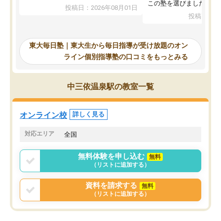
入試本番に地歴の学習が間に合わず不
この塾を選びました。
投稿日：2026年08月01日
合格となってしまいました。その経験
投稿日：20
を踏まえ、浪人が決まった際に勉強計
画を考えてもらえる塾を探した結果、
東大毎日塾にたどり着きました。学習
東大毎日塾｜東大生から毎日指導が受け放題のオン
の長期計画や日々の勉強のやり方につ
ライン個別指導塾の口コミをもっとみる
いて客観的なアドバイスをいただけた
ので、自信をもって受験勉強を進める
ことができました。自分のように勉強
中三依温泉駅の教室一覧
のやり方や進捗管理で苦労している方
には特におすすめしたい塾です。
オンライン校
詳しく見る
対応エリア
全国
無料体験を申し込む
無料
（リストに追加する）
資料を請求する
無料
（リストに追加する）