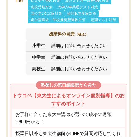
目的
私立中学受験対策
国公立中高一貫校受験対策
高校受験対策
大学入学共通テスト対策
国公立2次試験対策
難関私立受験対策
総合型選抜・学校推薦型選抜対策
定期テスト対策
授業料の目安
（税込）
小学生
詳細はお問い合わせください
中学生
詳細はお問い合わせください
高校生
詳細はお問い合わせください
塾探しの窓口編集部からみた
トウコベ【東大生によるオンライン個別指導】のお
すすめポイント
お子様に合った東大生講師が選べて破格の月額
9,900円から！
授業日以外も東大生講師がLINEで質問対応してくれ