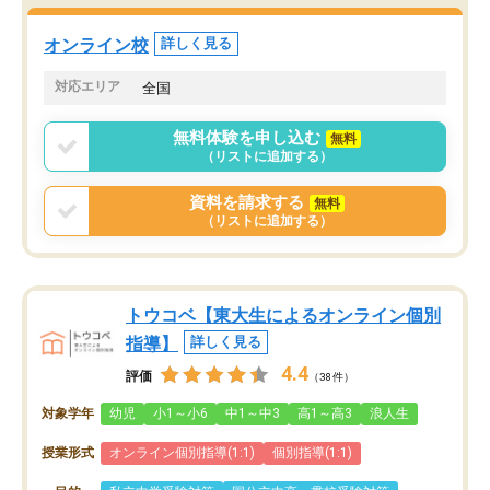
オンライン校
詳しく見る
対応エリア
全国
無料体験を申し込む
無料
（リストに追加する）
資料を請求する
無料
（リストに追加する）
トウコベ【東大生によるオンライン個別
指導】
詳しく見る
4.4
評価
（38件）
対象学年
幼児
小1～小6
中1～中3
高1～高3
浪人生
授業形式
オンライン個別指導(1:1)
個別指導(1:1)