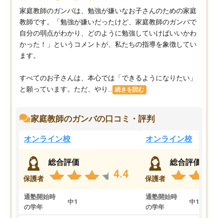
家庭教師のガンバは、勉強が嫌いなお子さんのための家庭
教師です。「勉強が嫌いだったけど、家庭教師のガンバで
自分の弱点がわかり、どのように勉強していけばいいかわ
かった！」というコメントが、私たちの指導を象徴してい
ます。
すべてのお子さんは、本心では「できるようになりたい」
と願っています。ただ、やり...
続きを読む
家庭教師のガンバの口コミ・評判
オンライン校
オンライン校
総合評価
総合評価
4.4
保護者
保護者
通塾開始時
通塾開始時
中1
中1
の学年
の学年