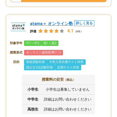
atama＋ オンライン塾
詳しく見る
4.1
評価
（9件）
対象学年
中1～中2
高1～高2
授業形式
オンライン個別指導(1:1)
目的
高校受験対策
大学入学共通テスト対策
国公立2次試験対策
定期テスト対策
授業料の目安
（税込）
小学生
小学生は募集していません
中学生
詳細はお問い合わせください
高校生
詳細はお問い合わせください