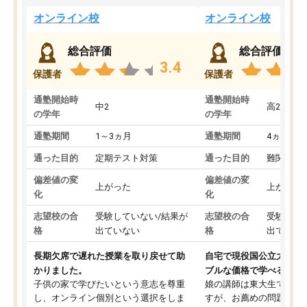
オンライン校
オンライン校
総合評価
総合評価
3.4
保護者
保護者
通塾開始時
通塾開始時
中2
高2
の学年
の学年
通塾期間
1～3ヵ月
通塾期間
4ヵ月～1
通った目的
定期テスト対策
通った目的
難関私立
偏差値の変
偏差値の変
上がった
上がった
化
化
志望校の合
受験していない/結果が
志望校の合
受験して
格
出ていない
格
出ていな
長期欠席で遅れた授業を取り戻せて助
自宅で現役国公立大学生
かりました。
ブルな価格で学べる
子供の家で学びたいという意志を尊重
娘の講師は東大生では無
し、オンライン個別という選択をしま
すが、お薦めの問題集や