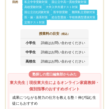
目的
私立中学受験対策
国公立中高一貫校受験対策
高校受験対策
大学入学共通テスト対策
国公立2次試験対策
医学部受験
難関私立受験対策
医・歯・薬系対策
総合型選抜・学校推薦型選抜対策
定期テスト対策
授業料の目安
（税込）
小学生
詳細はお問い合わせください
中学生
詳細はお問い合わせください
高校生
詳細はお問い合わせください
塾探しの窓口編集部からみた
東大先生｜現役東大生によるオンライン家庭教師・
個別指導のおすすめポイント
成果につながる努力の仕方を教える塾！伸び悩む生
徒にもおすすめ