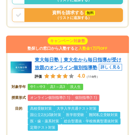
資料を請求する
無料
（リストに追加する）
キャンペーン対象塾
塾探しの窓口から入塾すると
入塾金1万円OFF
東大毎日塾｜東大生から毎日指導が受け
放題のオンライン個別指導塾
詳しく見る
4.0
評価
（116件）
対象学年
中1～中3
高1～高3
浪人生
授業形式
オンライン個別指導(1:1)
個別指導(1:1)
目的
高校受験対策
大学入学共通テスト対策
国公立2次試験対策
医学部受験
難関私立受験対策
医・歯・薬系対策
総合型選抜・学校推薦型選抜対策
定期テスト対策