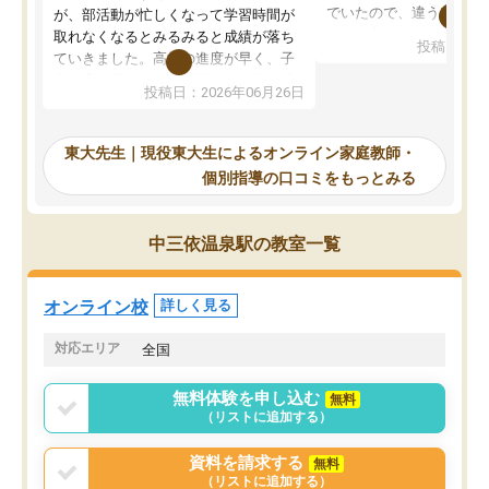
でいたので、違うアプロ
が、部活動が忙しくなって学習時間が
考えて入りました。地元
取れなくなるとみるみると成績が落ち
投稿日：20
で、当初は模試でD判定
ていきました。高校の進度が早く、子
していたのですが、やは
供も家に帰って勉強の話すると嫌な反
投稿日：2026年06月26日
験勉強に詳しく、先生か
応を示します。東大先生にお願いして
受け合格できました。ま
からは効率的な計画を先生が立ててく
自習室が毎日使えていつ
れるので、親としても安心です。毎日
東大先生｜現役東大生によるオンライン家庭教師・
るのが心強かったようで
使える自習室とかもあり、わからない
個別指導の口コミをもっとみる
謝です。
ところがあれば先生が回答してくれる
のも重宝しています。
中三依温泉駅の教室一覧
オンライン校
詳しく見る
対応エリア
全国
無料体験を申し込む
無料
（リストに追加する）
資料を請求する
無料
（リストに追加する）