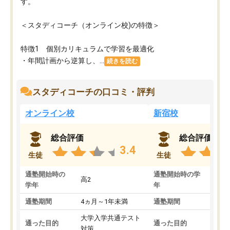
す。
＜スタディコーチ（オンライン校)の特徴＞
特徴1 個別カリキュラムで学習を最適化
・年間計画から逆算し、...
続きを読む
スタディコーチの口コミ・評判
オンライン校
新宿校
総合評価
総合評価
3.4
生徒
生徒
通塾開始時の
通塾開始時の学
高2
高2
学年
年
通塾期間
4ヵ月～1年未満
通塾期間
1～
大学入学共通テスト
国公
通った目的
通った目的
対策
策