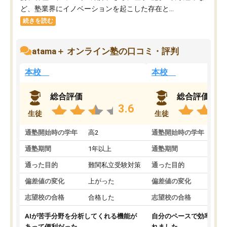
ど、塾業界にイノベーションを起こした存在と...
続きを読む
atama＋ オンライン塾の口コミ・評判
本校
本校
総合評価
総合評価
3.6
生徒
生徒
通塾開始時の学年
高2
通塾開始時の学年
中
通塾期間
1年以上
通塾期間
通った目的
難関私立受験対策
通った目的
偏差値の変化
上がった
偏差値の変化
志望校の合格
合格した
志望校の合格
AIが苦手分野を分析してくれる機能が
自分のペースで効率よく
あって便利だった。
れました。