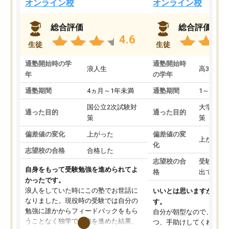
オンライン校
オンライン校
総合評価
総合評価
4.6
生徒
生徒
通塾開始時の学
通塾開始時
浪人生
高3
年
の学年
通塾期間
4ヵ月～1年未満
通塾期間
1～3ヵ月
国公立2次試験対
大学入学
通った目的
通った目的
策
策
偏差値の変化
上がった
偏差値の変
上がった
化
志望校の合格
合格した
志望校の合
受験して
自身をもって受験勉強を進められてよ
格
出ていな
かったです。
浪人をしていた時にこの塾でお世話に
いいとは思いますが、料
なりました。現役時の受験では自分の
す。
勉強に誰かからフィードバックをもら
自分が朝型なので、自習
うことなく独学で勉強を進めた結果、
つ、手助けしてくれる設