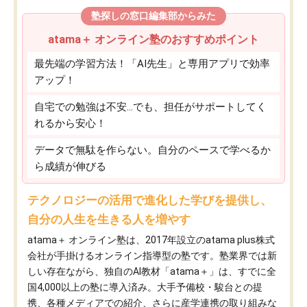
塾探しの窓口編集部からみた
atama＋ オンライン塾のおすすめポイント
最先端の学習方法！「AI先生」と専用アプリで効率
アップ！
自宅での勉強は不安…でも、担任がサポートしてく
れるから安心！
データで無駄を作らない。自分のペースで学べるか
ら成績が伸びる
テクノロジーの活用で進化した学びを提供し、
自分の人生を生きる人を増やす
atama＋ オンライン塾は、2017年設立のatama plus株式
会社が手掛けるオンライン指導型の塾です。塾業界では新
しい存在ながら、独自のAI教材「atama＋」は、すでに全
国4,000以上の塾に導入済み。大手予備校・駿台との提
携、各種メディアでの紹介、さらに産学連携の取り組みな