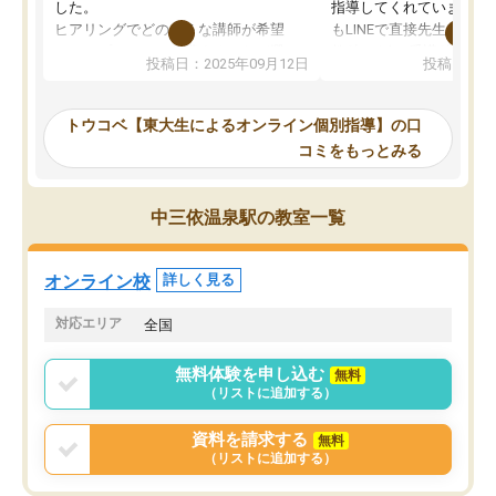
した。
指導してくれています。2
ヒアリングでどのような講師が希望
もLINEで直接先生に質問
か、オプションは付帯するかなど選ぶ
教科でも)。受講科目や
投稿日：2025年09月12日
投稿日：20
事が出来ました。
めれるので、個人に合っ
講師とのマッチング後講師との初回ミ
ると思います。カリキュ
ーティングを行い、その講師で良いか
いなのがあり(有料)、受
トウコベ【東大生によるオンライン個別指導】の口
他の講師を希望するか子供との相性も
ことをどんなスケジュー
コミをもっとみる
見てから講師を決定する事ができま
くか相談したのですが、
す。
ち期待したものではなく
うちの子は、初回面談の講師の方で決
内容でした。それでも明
中三依温泉駅の教室一覧
定しました。
やる気も出ましたし、苦
くなってきたようなので
オンラインツールを使用した単語帳の
お願いして良かったと思
オンライン校
詳しく見る
共有があり宿題もそちらで出される形
も合わなければチェンジ
でした。
娘は3科目ともずっと同
対応エリア
全国
2ヶ月で担当講師の方がお辞めになると
言う事で講師変更の申し出があり、あ
無料体験を申し込む
無料
まりに短期での変更だった為、塾に通
（リストに追加する）
う事にして退会しました。遅れも取り
戻せ、授業内容や講師の方は良かった
資料を請求する
無料
と思います。
（リストに追加する）