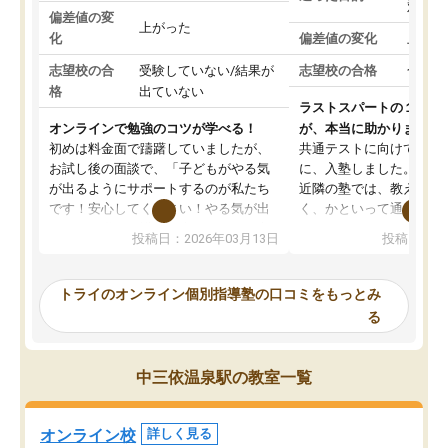
対策
偏差値の変
上がった
化
偏差値の変化
上がっ
志望校の合
受験していない/結果が
志望校の合格
合格し
格
出ていない
ラストスパートの１か月
オンラインで勉強のコツが学べる！
が、本当に助かりました
初めは料金面で躊躇していましたが、
共通テストに向けての追
お試し後の面談で、「子どもがやる気
に、入塾しました。田舎
が出るようにサポートするのが私たち
近隣の塾では、教えても
です！安心してください！やる気が出
く、かといって通うには
ないのは私たち講師の責任です」と言
が、トライならオンライ
投稿日：2026年03月13日
投稿日：20
ってくださり、確かに！と考えて、思
可能なので本当に助かり
い切って入塾しました。英語が苦手だ
テストの内容重視でした
ったんですが、学生の先生から学ぶこ
らないところをピンポイ
トライのオンライン個別指導塾の口コミをもっとみ
とで、勉強のコツみたいなものをつか
頂いて、とてもわかりや
る
み、徐々に成績が上がったらいいなと
していました。一生を左
思っていました。何が今足りないのか
スト、多少お金がかかっ
を的確に指導いただき、子どももびっ
思い切って入塾してよか
中三依温泉駅の教室一覧
くりするほど楽しんでやる気を持って
塾を受けています。狙い通り、少しず
つ成績も上がり、苦手意識も無くなっ
オンライン校
詳しく見る