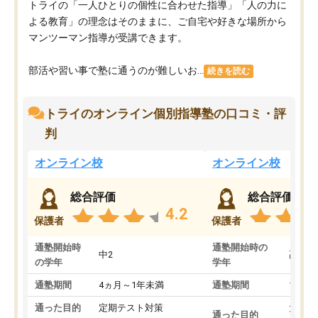
トライの「一人ひとりの個性に合わせた指導」「人の力に
よる教育」の理念はそのままに、ご自宅や好きな場所から
マンツーマン指導が受講できます。
部活や習い事で塾に通うのが難しいお...
続きを読む
トライのオンライン個別指導塾の口コミ・評
判
オンライン校
オンライン校
総合評価
総合評価
4.2
保護者
保護者
通塾開始時
通塾開始時の
中2
高3
の学年
学年
通塾期間
4ヵ月～1年未満
通塾期間
1～3
通った目的
定期テスト対策
大学入
通った目的