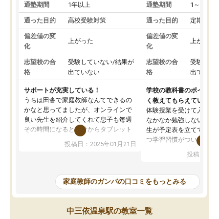
通塾期間
1年以上
通塾期間
1～3ヵ月
通った目的
高校受験対策
通った目的
定期テス
偏差値の変
偏差値の変
上がった
上がった
化
化
志望校の合
受験していない/結果が
志望校の合
受験して
格
出ていない
格
出ていな
サポートが充実している！
学校の教科書のポイント
うちは田舎で家庭教師なんてできるの
く教えてもらえている
かなと思ってましたが、オンラインで
体験授業を受けて入塾し
良い先生を紹介してくれて息子も毎週
なかなか勉強しない息子
その時間になると自分からタブレット
生が予定表を立ててくれ
を開いてzoomを繋げるようになりまし
つ学習習慣がついてきま
投稿日：2025年01月21日
た！5科目なんでもOKなのもとても気
オンラインで週に一度の
投稿日：20
に入っています
指導が無い日も予定表に
成績もだいぶ下の方でしたが、通い始
したり、LINEでわから
めて1年ほどだった今では平均点以上の
問できるのでとても助か
家庭教師のガンバの口コミをもっとみる
科目が増えてきました！あと1年受験ま
であるので無料の週末教室を使用しな
がら頑張って欲しいと思います！
中三依温泉駅の教室一覧