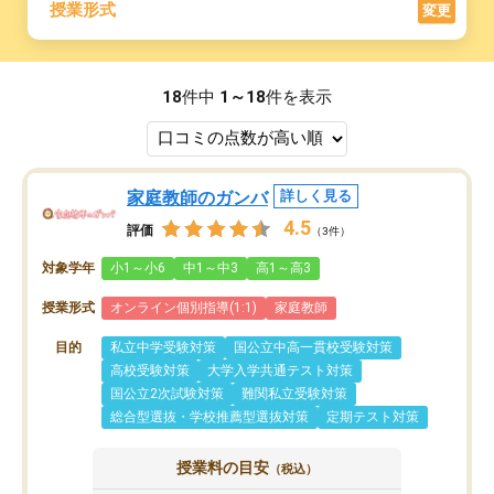
授業形式
変更
18
件中
1～18
件を表示
家庭教師のガンバ
詳しく見る
4.5
評価
（3件）
対象学年
小1～小6
中1～中3
高1～高3
授業形式
オンライン個別指導(1:1)
家庭教師
目的
私立中学受験対策
国公立中高一貫校受験対策
高校受験対策
大学入学共通テスト対策
国公立2次試験対策
難関私立受験対策
総合型選抜・学校推薦型選抜対策
定期テスト対策
授業料の目安
（税込）