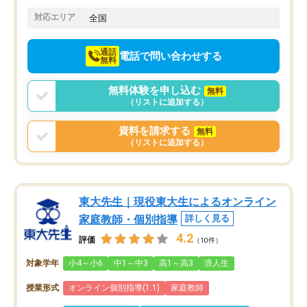
てきたので、さらに苦手な数学も追加
でお願いしました。来年の高校受験に
対応エリア
全国
向けて頑張っています。
通話
電話で問い合わせする
無料
無料体験を申し込む
無料
（リストに追加する）
資料を請求する
無料
（リストに追加する）
東大先生｜現役東大生によるオンライン
家庭教師・個別指導
詳しく見る
4.2
評価
（10件）
対象学年
小4～小6
中1～中3
高1～高3
浪人生
授業形式
オンライン個別指導(1:1)
家庭教師