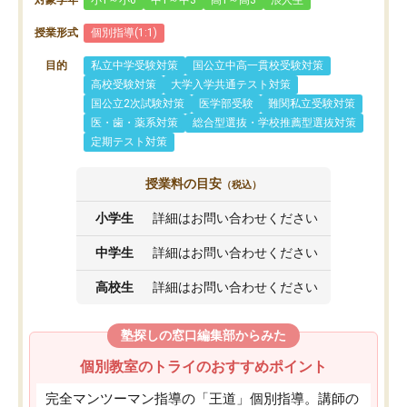
対象学年
小1～小6
中1～中3
高1～高3
浪人生
授業形式
個別指導(1:1)
目的
私立中学受験対策
国公立中高一貫校受験対策
高校受験対策
大学入学共通テスト対策
国公立2次試験対策
医学部受験
難関私立受験対策
医・歯・薬系対策
総合型選抜・学校推薦型選抜対策
定期テスト対策
授業料の目安
（税込）
小学生
詳細はお問い合わせください
中学生
詳細はお問い合わせください
高校生
詳細はお問い合わせください
塾探しの窓口編集部からみた
個別教室のトライのおすすめポイント
完全マンツーマン指導の「王道」個別指導。講師の