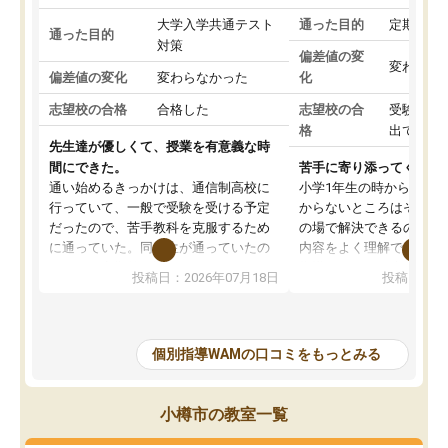
大学入学共通テスト
通った目的
定期テス
通った目的
対策
偏差値の変
変わらな
偏差値の変化
変わらなかった
化
志望校の合格
合格した
志望校の合
受験して
格
出ていな
先生達が優しくて、授業を有意義な時
間にできた。
苦手に寄り添ってくれる
通い始めるきっかけは、通信制高校に
小学1年生の時から通っ
行っていて、一般で受験を受ける予定
からないところはその都
だったので、苦手教科を克服するため
の場で解決できるので、
に通っていた。同級生が通っていたの
内容をよく理解できてい
もあり、定期的に通うことができた。
指導してくれる先生が毎
投稿日：2026年07月18日
投稿日：20
講師の皆さんは雑談もさせていただき
いので最初は少し不安も
ながらも、わかるまで親身に指導して
が、どの先生も丁寧にし
くれていたおかげで、かなり成績を伸
くださいます。
ばすことができた。学習の進路相談な
普段の教材にそって進め
個別指導WAMの口コミをもっとみる
ども親身に聞いてくれたお陰で、志望
く、苦手な分野は別プリ
校も絞ることができ、結果的に指定校
て重点的に指導してくれ
推薦での受験とはなったが、WAMに通
たいです。
小樽市の教室一覧
っていなければ、大切な友人や大学の
学校帰りで疲れている日
教授と出会うことができなかっため、
子は1度も見せたことが