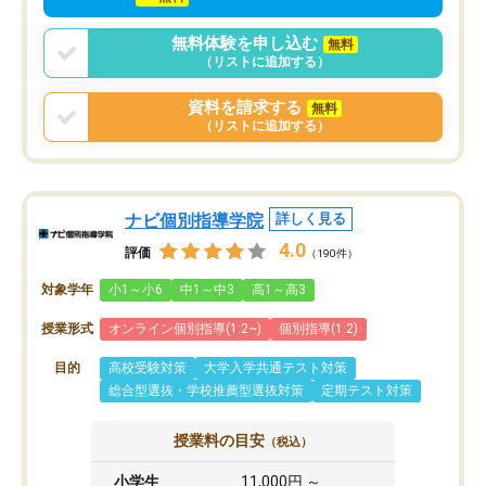
無料体験を申し込む
無料
（リストに追加する）
資料を請求する
無料
（リストに追加する）
ナビ個別指導学院
詳しく見る
4.0
評価
（190件）
対象学年
小1～小6
中1～中3
高1～高3
授業形式
オンライン個別指導(1:2~)
個別指導(1:2)
目的
高校受験対策
大学入学共通テスト対策
総合型選抜・学校推薦型選抜対策
定期テスト対策
授業料の目安
（税込）
小学生
11,000円 ～