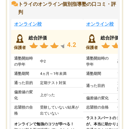
トライのオンライン個別指導塾の口コミ・評
判
オンライン校
オンライン校
総合評価
総合評価
4.2
保護者
保護者
通塾開始時
通塾開始時の
中2
高3
の学年
学年
通塾期間
4ヵ月～1年未満
通塾期間
1～3
通った目的
定期テスト対策
大学入
通った目的
対策
偏差値の変
上がった
化
偏差値の変化
上がっ
志望校の合
受験していない/結果が
志望校の合格
合格し
格
出ていない
ラストスパートの１か月
オンラインで勉強のコツが学べる！
が、本当に助かりました