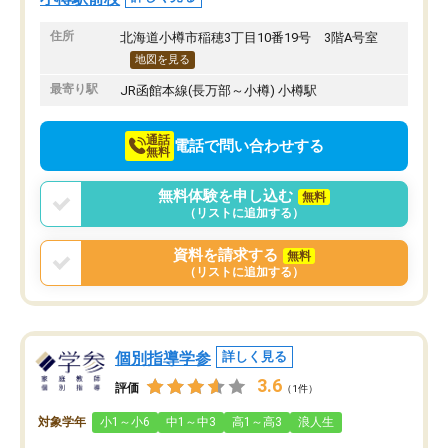
す。
感じています。これから
りたいと思える塾です。
住所
北海道小樽市稲穂3丁目10番19号 3階A号室
地図を見る
最寄り駅
JR函館本線(長万部～小樽) 小樽駅
通話
電話で問い合わせする
無料
無料体験を申し込む
無料
（リストに追加する）
資料を請求する
無料
（リストに追加する）
個別指導学参
詳しく見る
3.6
評価
（1件）
対象学年
小1～小6
中1～中3
高1～高3
浪人生