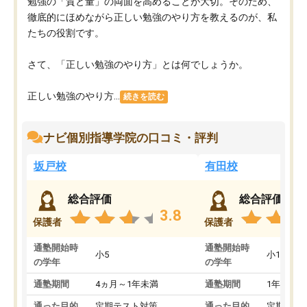
勉強の「質と量」の両面を高めることが大切。そのため、
徹底的にほめながら正しい勉強のやり方を教えるのが、私
たちの役割です。
さて、「正しい勉強のやり方」とは何でしょうか。
正しい勉強のやり方...
続きを読む
ナビ個別指導学院の口コミ・評判
坂戸校
有田校
総合評価
総合評価
3.8
保護者
保護者
通塾開始時
通塾開始時
小5
小1
の学年
の学年
通塾期間
4ヵ月～1年未満
通塾期間
1年以上
通った目的
定期テスト対策
通った目的
定期テス