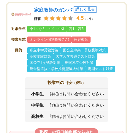
家庭教師のガンバ
詳しく見る
4.5
評価
（3件）
対象学年
小1～小6
中1～中3
高1～高3
授業形式
オンライン個別指導(1:1)
家庭教師
目的
私立中学受験対策
国公立中高一貫校受験対策
高校受験対策
大学入学共通テスト対策
国公立2次試験対策
難関私立受験対策
総合型選抜・学校推薦型選抜対策
定期テスト対策
授業料の目安
（税込）
小学生
詳細はお問い合わせください
中学生
詳細はお問い合わせください
高校生
詳細はお問い合わせください
塾探しの窓口編集部からみた