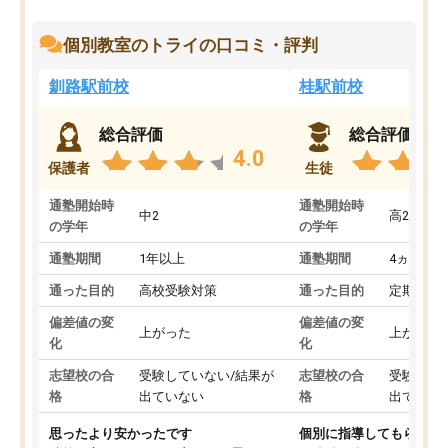
個別教室のトライの口コミ・評判
釧路駅前校
桂駅前校
総合評価
総合評価
4.0
保護者
生徒
通塾開始時
通塾開始時
中2
高2
の学年
の学年
通塾期間
1年以上
通塾期間
4ヵ月～1
通った目的
高校受験対策
通った目的
定期テス
偏差値の変
偏差値の変
上がった
上がった
化
化
志望校の合
受験していない/結果が
志望校の合
受験して
格
出ていない
格
出ていな
思ったより安かったです
個別に指導してもらえる