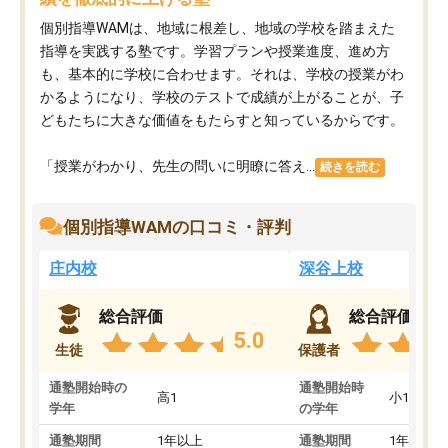
個別指導WAMは、地域に根差し、地域の学校を踏まえた
指導を実践する塾です。学習プランや授業進度、進め方
も、基本的に学校に合わせます。それは、学校の授業がわ
かるようになり、学校のテストで成績が上がることが、子
どもたちに大きな価値をもたらすと知っているからです。
「授業がわかり、先生の問いに明瞭に答え...
続きを読む
個別指導WAMの口コミ・評判
庄内校
深谷上校
総合評価
総合評価
5.0
生徒
保護者
通塾開始時の
通塾開始時
高1
小1
学年
の学年
通塾期間
1年以上
通塾期間
1年以上