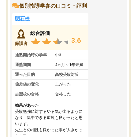
個別指導学参の口コミ・評判
明石校
総合評価
3.6
保護者
通塾開始時の学年
中3
通塾期間
4ヵ月～1年未満
通った目的
高校受験対策
偏差値の変化
上がった
志望校の合格
合格した
効果があった
受験勉強に対するやる気が出るように
なり、集中できる環境も良かったと思
います。
先生との相性も良かった事が大きかっ
たと思います。