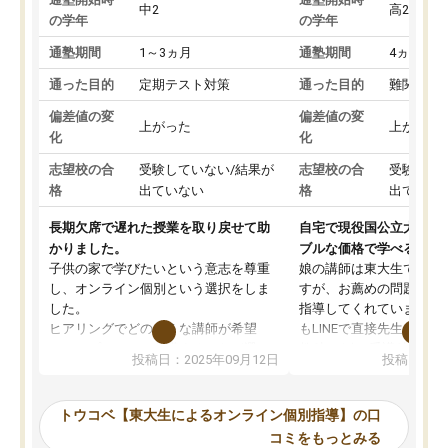
中2
高2
の学年
の学年
通塾期間
1～3ヵ月
通塾期間
4ヵ月～1
通った目的
定期テスト対策
通った目的
難関私立
偏差値の変
偏差値の変
上がった
上がった
化
化
志望校の合
受験していない/結果が
志望校の合
受験して
格
出ていない
格
出ていな
長期欠席で遅れた授業を取り戻せて助
自宅で現役国公立大学生
かりました。
ブルな価格で学べる
子供の家で学びたいという意志を尊重
娘の講師は東大生では無
し、オンライン個別という選択をしま
すが、お薦めの問題集や
した。
指導してくれています。2
ヒアリングでどのような講師が希望
もLINEで直接先生に質問
か、オプションは付帯するかなど選ぶ
教科でも)。受講科目や
投稿日：2025年09月12日
投稿日：20
事が出来ました。
めれるので、個人に合っ
講師とのマッチング後講師との初回ミ
ると思います。カリキュ
ーティングを行い、その講師で良いか
いなのがあり(有料)、受
トウコベ【東大生によるオンライン個別指導】の口
他の講師を希望するか子供との相性も
ことをどんなスケジュー
コミをもっとみる