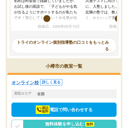
初めは料金面で躊躇していましたが、
共通テストに向けての追
お試し後の面談で、「子どもがやる気
に、入塾しました。田舎
が出るようにサポートするのが私たち
近隣の塾では、教えても
です！安心してください！やる気が出
く、かといって通うには
ないのは私たち講師の責任です」と言
が、トライならオンライ
投稿日：2026年03月13日
投稿日：20
ってくださり、確かに！と考えて、思
可能なので本当に助かり
い切って入塾しました。英語が苦手だ
テストの内容重視でした
ったんですが、学生の先生から学ぶこ
らないところをピンポイ
トライのオンライン個別指導塾の口コミをもっとみ
とで、勉強のコツみたいなものをつか
頂いて、とてもわかりや
る
み、徐々に成績が上がったらいいなと
していました。一生を左
思っていました。何が今足りないのか
スト、多少お金がかかっ
を的確に指導いただき、子どももびっ
思い切って入塾してよか
小樽市の教室一覧
くりするほど楽しんでやる気を持って
塾を受けています。狙い通り、少しず
つ成績も上がり、苦手意識も無くなっ
オンライン校
詳しく見る
てきたので、さらに苦手な数学も追加
でお願いしました。来年の高校受験に
対応エリア
全国
向けて頑張っています。
通話
電話で問い合わせする
無料
無料体験を申し込む
無料