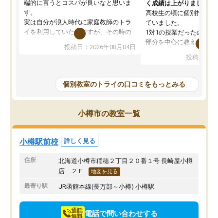
端的に言うとコスパが良いなと思いま
く成績は上がりました。
す。
高校生の頃に個別指導の
実は自分が浪人時代に家庭教師のトラ
ていました。
イを利用していたのですが、その時の
1対1の授業だったので、
月謝がとても高くトライに良いイメー
部分を中心に教えてもら
投稿日：2026年08月04日
ジがありませんでした。
く良かったです。
投稿日：20
なので、少し不安だったのですが子供
わからないところもその
がどうしても行きたいと言うので利用
すく、理解できるまで丁
し始めた形です。
もらえたので、勉強への
個別教室のトライの口コミをもっとみる
しかし、以前とは違い料金がリーズナ
しずつなくなりました。
ブルでびっくりしました。
その結果成績も上がり、
通って1年以上ですが、勉強への取り組
勉強に取り組めるように
小樽市の教室一覧
み方が真っすぐに変化（率先して自宅
先生も話しやすく、毎回
で復習や予習をする）し成績も向上し
たのを覚えています。
ています。
自分のペースで学びたい
小樽駅前校
詳しく見る
駅前なので送り迎えが少々負担になっ
業が苦手な人には特にお
ていますが、それを加味しても通って
塾だと思います。
住所
北海道小樽市稲穂２丁目２０番１号 長崎屋小樽
損はないなと感じています。
店 ２Ｆ
地図を見る
最寄り駅
JR函館本線(長万部～小樽) 小樽駅
通話
電話で問い合わせする
無料