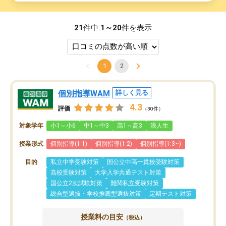
21
件中
1～20
件を表示
1
2
個別指導WAM
詳しく見る
4.3
評価
（30件）
対象学年
小1～小6
中1～中3
高1～高3
浪人生
授業形式
個別指導(1:1)
個別指導(1:2)
個別指導(1:3~)
目的
私立中学受験対策
国公立中高一貫校受験対策
高校受験対策
大学入学共通テスト対策
国公立2次試験対策
難関私立受験対策
総合型選抜・学校推薦型選抜対策
定期テスト対策
授業料の目安
（税込）