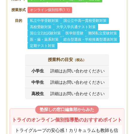
授業形式
オンライン個別指導(1:1)
目的
私立中学受験対策
国公立中高一貫校受験対策
高校受験対策
大学入学共通テスト対策
国公立2次試験対策
医学部受験
難関私立受験対策
医・歯・薬系対策
総合型選抜・学校推薦型選抜対策
定期テスト対策
授業料の目安
（税込）
小学生
詳細はお問い合わせください
中学生
詳細はお問い合わせください
高校生
詳細はお問い合わせください
塾探しの窓口編集部からみた
トライのオンライン個別指導塾のおすすめポイント
トライグループの安心感！カリキュラムも教師も信