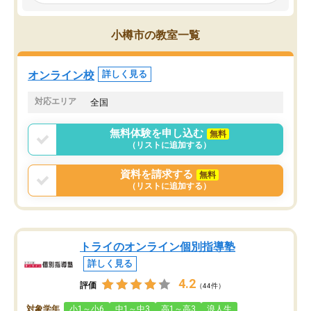
見てから講師を決定する事ができま
くか相談したのですが、
す。
ち期待したものではなく
うちの子は、初回面談の講師の方で決
内容でした。それでも明
小樽市の教室一覧
定しました。
やる気も出ましたし、苦
くなってきたようなので
オンラインツールを使用した単語帳の
お願いして良かったと思
オンライン校
詳しく見る
共有があり宿題もそちらで出される形
も合わなければチェンジ
でした。
娘は3科目ともずっと同
対応エリア
全国
2ヶ月で担当講師の方がお辞めになると
言う事で講師変更の申し出があり、あ
無料体験を申し込む
無料
まりに短期での変更だった為、塾に通
（リストに追加する）
う事にして退会しました。遅れも取り
戻せ、授業内容や講師の方は良かった
資料を請求する
無料
と思います。
（リストに追加する）
トライのオンライン個別指導塾
詳しく見る
4.2
評価
（44件）
対象学年
小1～小6
中1～中3
高1～高3
浪人生