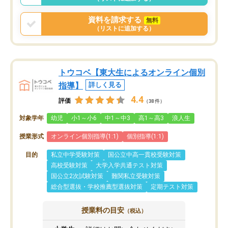
資料を請求する
無料
（リストに追加する）
トウコベ【東大生によるオンライン個別
指導】
詳しく見る
4.4
評価
（38件）
対象学年
幼児
小1～小6
中1～中3
高1～高3
浪人生
授業形式
オンライン個別指導(1:1)
個別指導(1:1)
目的
私立中学受験対策
国公立中高一貫校受験対策
高校受験対策
大学入学共通テスト対策
国公立2次試験対策
難関私立受験対策
総合型選抜・学校推薦型選抜対策
定期テスト対策
授業料の目安
（税込）