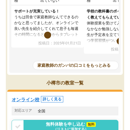
格
出ていない
格
出ていな
サポートが充実している！
学校の教科書のポイント
うちは田舎で家庭教師なんてできるの
く教えてもらえている
かなと思ってましたが、オンラインで
体験授業を受けて入塾し
良い先生を紹介してくれて息子も毎週
なかなか勉強しない息子
その時間になると自分からタブレット
生が予定表を立ててくれ
を開いてzoomを繋げるようになりまし
つ学習習慣がついてきま
投稿日：2025年01月21日
た！5科目なんでもOKなのもとても気
オンラインで週に一度の
投稿日：20
に入っています
指導が無い日も予定表に
成績もだいぶ下の方でしたが、通い始
したり、LINEでわから
めて1年ほどだった今では平均点以上の
問できるのでとても助か
家庭教師のガンバの口コミをもっとみる
科目が増えてきました！あと1年受験ま
であるので無料の週末教室を使用しな
がら頑張って欲しいと思います！
小樽市の教室一覧
オンライン校
詳しく見る
対応エリア
全国
無料体験を申し込む
無料
（リストに追加する）