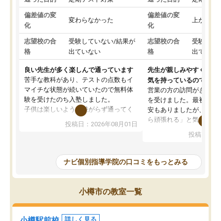
偏差値の変
偏差値の変
変わらなかった
上がった
化
化
志望校の合
受験していない/結果が
志望校の合
受験して
格
出ていない
格
出ていな
良い先生が多く楽しんで通っています
先生が親しみやすく勉強
苦手な教科があり、テストの点数もイ
気を持っているので安心
マイチな状態が続いていたので無料体
営業の方の訪問がきっか
験を受けたのち入塾しました。
を受けました。最初は続
子供は楽しいようで嫌がらず通ってく
安もありましたが、子ど
れています。
ら頑張れる」と気に入り
投稿日：2026年08月01日
先生は良い方が多く、いつも笑顔で対
以上お世話になっていま
投稿日：20
応して頂けるので安心してお任せする
ても分かりやすく、学校
ことができます。
き方や、子どもに合った
教室は少し狭い印象なので夜の時間帯
方を丁寧に教えてくださ
ナビ個別指導学院の口コミをもっとみる
など生徒さんが多い時間帯は手狭では
が深まっていると感じま
ないかな？と感じます。
熱心で、一人ひとりの苦
また駅前にあるのでアクセスは良いで
握し、復習や講習を通し
小樽市の教室一覧
すが駐車場がないのでお迎えの際に近
ポートしてくださいます
隣のコインパーキングを利用または路
前より勉強に前向きに取
上駐車をするしかない点が少し不便で
になり、安心して通わせ
小樽駅前校
詳しく見る