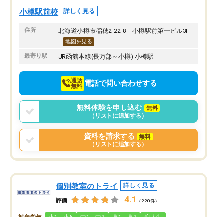
非常に感謝している。
しても安心して通わせる
小樽駅前校
詳しく見る
います。
住所
北海道小樽市稲穂2-22-8 小樽駅前第一ビル3F
地図を見る
最寄り駅
JR函館本線(長万部～小樽) 小樽駅
通話
電話で問い合わせする
無料
無料体験を申し込む
無料
（リストに追加する）
資料を請求する
無料
（リストに追加する）
個別教室のトライ
詳しく見る
4.1
評価
（220件）