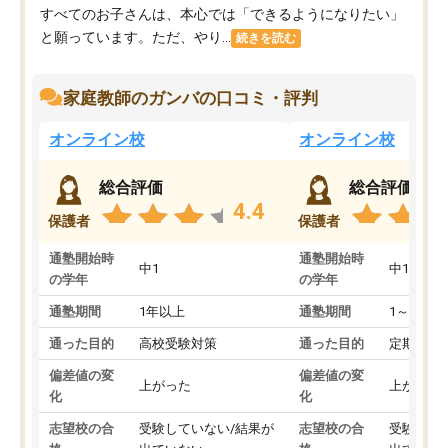
すべてのお子さんは、本心では「できるようになりたい」
と願っています。ただ、やり...
続きを読む
家庭教師のガンバの口コミ・評判
オンライン校
オンライン校
総合評価
総合評価
4.4
保護者
保護者
通塾開始時
通塾開始時
中1
中1
の学年
の学年
通塾期間
1年以上
通塾期間
1～3ヵ月
通った目的
高校受験対策
通った目的
定期テス
偏差値の変
偏差値の変
上がった
上がった
化
化
志望校の合
受験していない/結果が
志望校の合
受験して