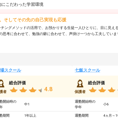
的にこだわった学習環境
。そしてその先の自己実現も応援
、コーチングメソッドの活用で、お預かりする生徒一人ひとりに、目に見
の思考に合わせて、勉強の癖に合わせて、声掛け一つから工夫していま
場スクール
七飯スクール
総合評価
総合評価
4.8
護者
保護者
塾開始時の
通塾開始時の
中1
小6
年
学年
塾期間
1年以上
通塾期間
4ヵ月～