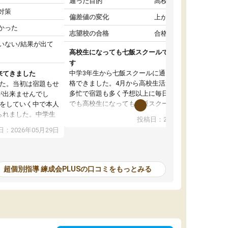
通った目的
高校受験対策
対策
偏差値の変化
上がった
かった
志望校の合格
合格した
いない/結果が出て
高校生になっても七飯スクールで頑張っていま
す
中学3年生から七飯スクールに通って志望校に合
来てきました
格できました。4月から高校生活が始まり部活も
した。当初は宿題もせ
多忙で宿題も多く予想以上に毎日が大変です。
が出来ませんでし
でも高校生になっても七飯スクールに通うこと
談をしていく中で本人
で勉強をおろそかにせず頑張れていると思いま
られました。中学生
投稿日：2026年05月15日
す。塾に行けば自分より年下の子たちが頑張っ
いという自覚が芽生
：2026年05月29日
ている、同じく高校生になっても一緒に七飯ス
て頑張っています。
クールで頑張ろうと話した子たちも頑張ってい
来ていて学習習慣が
るので自分もやらなきゃと思えます。信頼して
かったです。このま
いる先生たちが変わらずにいてくれてその励ま
を頑張ってほしいな
超個別指導 練成会PLUSの口コミをもっとみる
しで頑張れます。時には休みたいと思うことも
ありますが、行けば勉強に集中して頑張れるの
で高校生になっても七飯スクールに通うことを
継続して本当に良かったです。