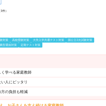
（3件）
験対策
高校受験対策
大学入学共通テスト対策
国公立2次試験対策
薦型選抜対策
定期テスト対策
しく学べる家庭教師
たい人にピッタリ
の方の負担も軽減
え、お子さんを支え続ける家庭教師