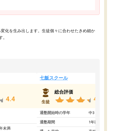
える変化を生み出します。生徒個々に合わせたきめ細か
す。
七飯スクール
総合評価
4.4
4.8
生徒
通塾開始時の学年
中3
通塾期間
1年以上
1年未満