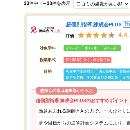
20
件中
1～20
件を表示
超個別指導 練成会PLUS
詳
4.4
評価
対象学年
小4～小6
中1～中3
高1～高3
授業形式
個別指導(1:3~)
自立型学習
目的
私立中学受験対策
国公立中高一貫校受
総合型選抜・学校推薦型選抜対策
定期
塾探しの窓口編集部からみた
超個別指導 練成会PLUSのおすすめポイント
熱意あふれる講師とAIの力で、一人ひとり
夢や目標からの逆算計画システムにより、