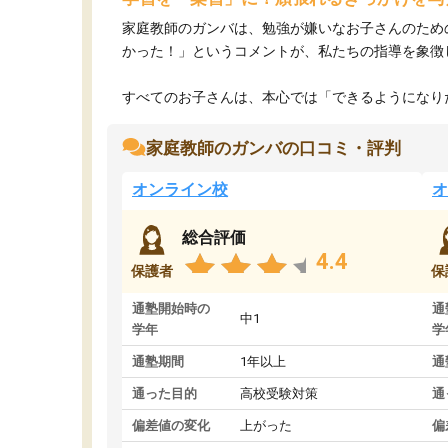
家庭教師のガンバは、勉強が嫌いなお子さんのため
かった！」というコメントが、私たちの指導を象徴
すべてのお子さんは、本心では「できるようになりた
家庭教師のガンバの口コミ・評判
オンライン校
オ
総合評価
4.4
保護者
保
通塾開始時の
通
中1
学年
学
通塾期間
1年以上
通
通った目的
高校受験対策
通
偏差値の変化
上がった
偏