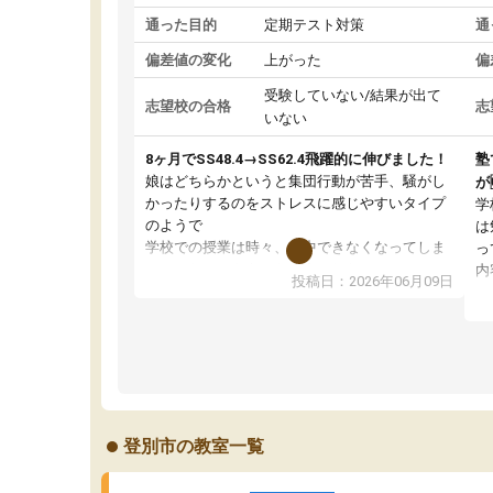
通った目的
定期テスト対策
通
偏差値の変化
上がった
偏
受験していない/結果が出て
志望校の合格
志
いない
8ヶ月でSS48.4→SS62.4飛躍的に伸びました！
塾
娘はどちらかというと集団行動が苦手、騒がし
が
かったりするのをストレスに感じやすいタイプ
学
のようで
は
学校での授業は時々、集中できなくなってしま
っ
っていたこともあったようでした。
内
投稿日：2026年06月09日
その点練成会は個別指導なので、静かな環境の
テ
中、ぐんぐんと問題を解き、大変満足してパソ
自
コンに向かうことができている様子。
通
先生はやる気を引き出してくれる声かけや、分
い
からない問題には熱心に応えて教えてくださり
刺
ます。
の
おかげさまで成績が上がり、勉強が楽しいよう
ス
登別市の教室一覧
です。
状
て
い