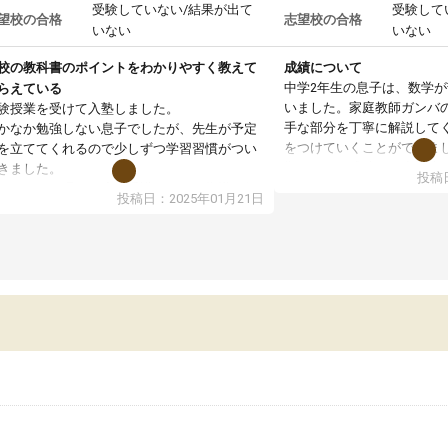
受験していない/結果が出て
受験して
望校の合格
志望校の合格
いない
いない
校の教科書のポイントをわかりやすく教えて
成績について
中学2年生の息子は、数学
らえている
いました。家庭教師ガンバ
験授業を受けて入塾しました。
手な部分を丁寧に解説して
かなか勉強しない息子でしたが、先生が予定
をつけていくことができま
を立ててくれるので少しずつ学習習慣がつい
期テストの成績が10点以上
きました。
投稿日
ても喜んでいます。
ンラインで週に一度の受講ですが、指導が無
投稿日：2025年01月21日
日も予定表に基づいて勉強したり、LINEでわ
らないところを質問できるのでとても助かっ
います。