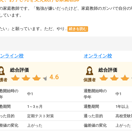
の家庭教師です。「勉強が嫌いだったけど、家庭教師のガンバで自分の
しています。
い」と願っています。ただ、やり...
続きを読む
ンライン校
オンライン校
総合評価
総合評価
4.6
護者
保護者
塾開始時の
通塾開始時の
中1
中1
年
学年
塾期間
1～3ヵ月
通塾期間
1年以上
った目的
定期テスト対策
通った目的
高校受験
差値の変化
上がった
偏差値の変化
上がった