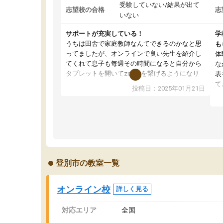
受験していない/結果が出て
志望校の合格
志
いない
サポートが充実している！
学
うちは田舎で家庭教師なんてできるのかなと思
も
ってましたが、オンラインで良い先生を紹介し
体
てくれて息子も毎週その時間になると自分から
な
タブレットを開いてzoomを繋げるようになり
表
ました！5科目なんでもOKなのもとても気に入
て
投稿日：2025年01月21日
っています
オ
成績もだいぶ下の方でしたが、通い始めて1年ほ
い
どだった今では平均点以上の科目が増えてきま
か
した！あと1年受験まであるので無料の週末教室
て
を使用しながら頑張って欲しいと思います！
登別市の教室一覧
オンライン校
詳しく見る
対応エリア
全国