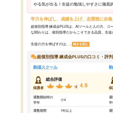
やる気が出る！生徒の勉強しやすさに徹底
学力を伸ばし、成績を上げ、志望校に合格
超個別指導 練成会PLUSは、AIツールと人の力
な関わりは、個別指導だからこそできる品質。生徒
生徒の力を伸ばすのは、...
続きを読む
超個別指導 練成会PLUSの口コミ・評判
駒場スクール
駒
総合評価
4.8
保護者
保
通塾開始時の
通
小4
学年
学
通塾期間
1年以上
通