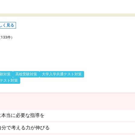
しく見る
（133件）
験対策
高校受験対策
大学入学共通テスト対策
テスト対策
に本当に必要な指導を
自分で考える力が伸びる