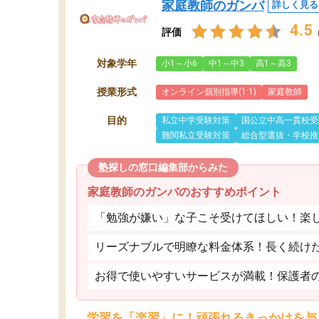
家庭教師のガンバ
詳しく見る
4.5
評価
対象学年
小1～小6
中1～中3
高1～高3
授業形式
オンライン個別指導(1:1)
家庭教師
目的
私立中学受験対策
国公立中高一貫校受
難関私立受験対策
総合型選抜・学校推
塾探しの窓口編集部からみた
家庭教師のガンバのおすすめポイント
「勉強が嫌い」な子こそ受けてほしい！楽
リーズナブルで明瞭な料金体系！長く続け
お得で使いやすいサービスが満載！保護者
学習を「楽習」に！頑張れるきっかけを与