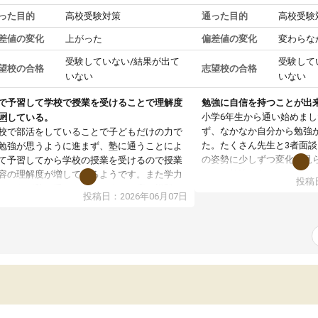
った目的
高校受験対策
通った目的
高校受験
差値の変化
上がった
偏差値の変化
変わらな
受験していない/結果が出て
受験して
望校の合格
志望校の合格
いない
いない
で予習して学校で授業を受けることで理解度
勉強に自信を持つことが出
小学6年生から通い始めま
🆙している。
ず、なかなか自分から勉強
校で部活をしていることで子どもだけの力で
た。たくさん先生と3者面
勉強が思うように進まず、塾に通うことによ
の姿勢に少しずつ変化が見
て予習してから学校の授業を受けるので授業
になり勉強しないといけな
容の理解度が増しているようです。また学力
投稿日
え自ら進んで受講を増やし
ストなど塾で受けることによって広い視野で
投稿日：2026年06月07日
家庭学習も少しずつ増えて
分の学力は今どのくらいなのか、他の学校へ
しっかり身についてきて良
っていて同じ志望校の生徒さん達はどのくら
ま自ら進んで計画的に勉強
のレベルなのか知る機会となり、とても良い
と思っています。
激を受けているようです。塾の先生方に自分
頑張りをほめていただいただいたり、学力テ
トの結果をふまえてのお話では、子どもの現
と今後の課題を明確に本人に伝えてくださっ
いるので、勉強への意欲へと更につながって
る姿が見られ塾に通って良かったと思ってい