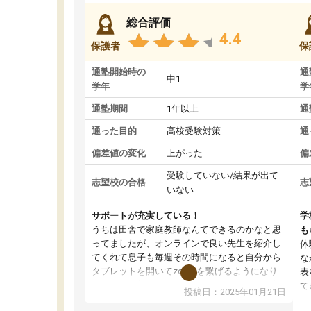
総合評価
4.4
保護者
保
通塾開始時の
通
中1
学年
学
通塾期間
1年以上
通
通った目的
高校受験対策
通
偏差値の変化
上がった
偏
受験していない/結果が出て
志望校の合格
志
いない
サポートが充実している！
学
うちは田舎で家庭教師なんてできるのかなと思
も
ってましたが、オンラインで良い先生を紹介し
体
てくれて息子も毎週その時間になると自分から
な
タブレットを開いてzoomを繋げるようになり
表
ました！5科目なんでもOKなのもとても気に入
て
投稿日：2025年01月21日
っています
オ