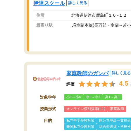
伊達スクール
詳しく見る
ま
住所
北海道伊達市鹿島町１６−１２ 
最寄り駅
JR室蘭本線(長万部・室蘭～苫小
家庭教師のガンバ
詳しく見る
4.5
評価
対象学年
小1～小6
中1～中3
高1～高3
授業形式
オンライン個別指導(1:1)
家庭教師
目的
私立中学受験対策
国公立中高一貫校受
難関私立受験対策
総合型選抜・学校推