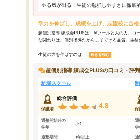
やる気が出る！生徒の勉強しやすさに徹底
学力を伸ばし、成績を上げ、志望校に合格
超個別指導 練成会PLUSは、AIツールと人の力
な関わりは、個別指導だからこそできる品質。生徒
生徒の力を伸ばすのは、...
続きを読む
超個別指導 練成会PLUSの口コミ・評判
駒場スクール
駒
総合評価
4.8
保護者
保
通塾開始時の
通
小4
学年
学
通塾期間
1年以上
通