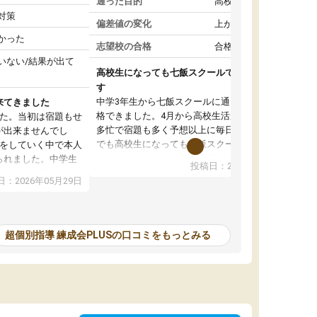
通った目的
高校受験対策
対策
偏差値の変化
上がった
かった
志望校の合格
合格した
いない/結果が出て
高校生になっても七飯スクールで頑張っていま
す
中学3年生から七飯スクールに通って志望校に合
来てきました
格できました。4月から高校生活が始まり部活も
した。当初は宿題もせ
多忙で宿題も多く予想以上に毎日が大変です。
が出来ませんでし
でも高校生になっても七飯スクールに通うこと
談をしていく中で本人
で勉強をおろそかにせず頑張れていると思いま
られました。中学生
投稿日：2026年05月15日
す。塾に行けば自分より年下の子たちが頑張っ
いという自覚が芽生
：2026年05月29日
ている、同じく高校生になっても一緒に七飯ス
て頑張っています。
クールで頑張ろうと話した子たちも頑張ってい
来ていて学習習慣が
るので自分もやらなきゃと思えます。信頼して
かったです。このま
いる先生たちが変わらずにいてくれてその励ま
を頑張ってほしいな
超個別指導 練成会PLUSの口コミをもっとみる
しで頑張れます。時には休みたいと思うことも
ありますが、行けば勉強に集中して頑張れるの
で高校生になっても七飯スクールに通うことを
継続して本当に良かったです。