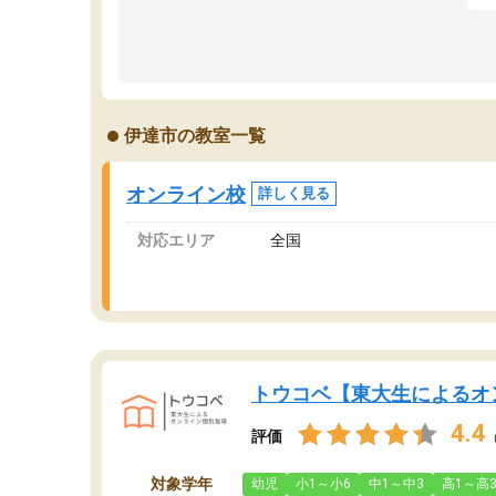
成績もだいぶ下の方でしたが、通い始めて1年ほ
い
どだった今では平均点以上の科目が増えてきま
か
した！あと1年受験まであるので無料の週末教室
て
を使用しながら頑張って欲しいと思います！
伊達市の教室一覧
オンライン校
詳しく見る
対応エリア
全国
トウコベ【東大生によるオ
4.4
評価
対象学年
幼児
小1～小6
中1～中3
高1～高