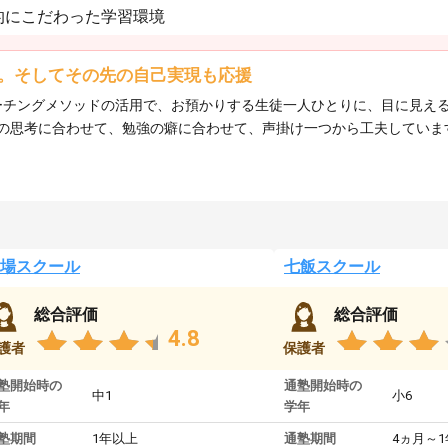
的にこだわった学習環境
。そしてその先の自己実現も応援
、コーチングメソッドの活用で、お預かりする生徒一人ひとりに、目に見
の思考に合わせて、勉強の癖に合わせて、声掛け一つから工夫していま
場スクール
七飯スクール
総合評価
総合評価
4.8
護者
保護者
塾開始時の
通塾開始時の
中1
小6
年
学年
塾期間
1年以上
通塾期間
4ヵ月～