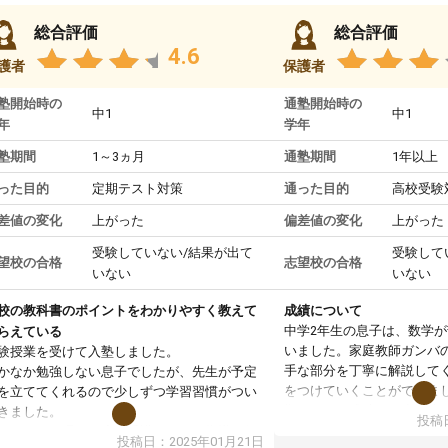
総合評価
総合評価
4.6
護者
保護者
塾開始時の
通塾開始時の
中1
中1
年
学年
塾期間
1～3ヵ月
通塾期間
1年以上
った目的
定期テスト対策
通った目的
高校受験
差値の変化
上がった
偏差値の変化
上がった
受験していない/結果が出て
受験して
望校の合格
志望校の合格
いない
いない
校の教科書のポイントをわかりやすく教えて
成績について
中学2年生の息子は、数学
らえている
いました。家庭教師ガンバ
験授業を受けて入塾しました。
手な部分を丁寧に解説して
かなか勉強しない息子でしたが、先生が予定
をつけていくことができま
を立ててくれるので少しずつ学習習慣がつい
期テストの成績が10点以上
きました。
投稿日
ても喜んでいます。
ンラインで週に一度の受講ですが、指導が無
投稿日：2025年01月21日