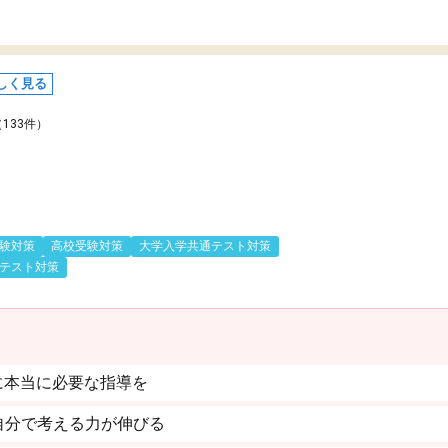
しく見る
（133件）
験対策
高校受験対策
大学入学共通テスト対策
テスト対策
に本当に必要な指導を
自分で考える力が伸びる