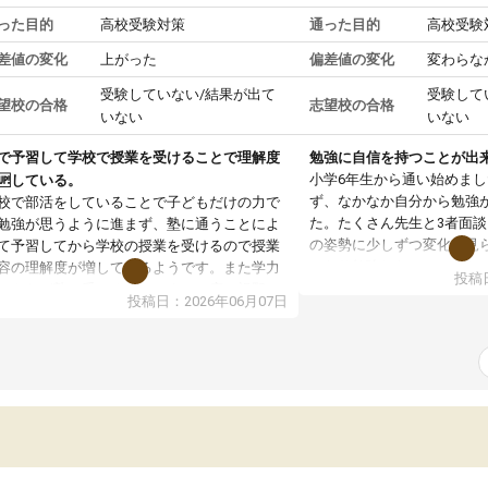
った目的
高校受験対策
通った目的
高校受験
差値の変化
上がった
偏差値の変化
変わらな
受験していない/結果が出て
受験して
望校の合格
志望校の合格
いない
いない
で予習して学校で授業を受けることで理解度
勉強に自信を持つことが出
小学6年生から通い始めま
🆙している。
ず、なかなか自分から勉強
校で部活をしていることで子どもだけの力で
た。たくさん先生と3者面
勉強が思うように進まず、塾に通うことによ
の姿勢に少しずつ変化が見
て予習してから学校の授業を受けるので授業
になり勉強しないといけな
容の理解度が増しているようです。また学力
投稿日
え自ら進んで受講を増やし
ストなど塾で受けることによって広い視野で
投稿日：2026年06月07日
家庭学習も少しずつ増えて
分の学力は今どのくらいなのか、他の学校へ
しっかり身についてきて良
っていて同じ志望校の生徒さん達はどのくら
ま自ら進んで計画的に勉強
のレベルなのか知る機会となり、とても良い
と思っています。
激を受けているようです。塾の先生方に自分
頑張りをほめていただいただいたり、学力テ
トの結果をふまえてのお話では、子どもの現
と今後の課題を明確に本人に伝えてくださっ
いるので、勉強への意欲へと更につながって
る姿が見られ塾に通って良かったと思ってい