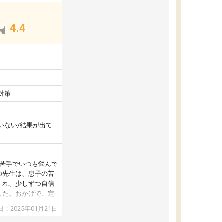
4.4
対策
いない/結果が出て
が苦手でいつも悩んで
の先生は、息子の苦
くれ、少しずつ自信
した。おかげで、定
アップし、本人もと
：2025年01月21日