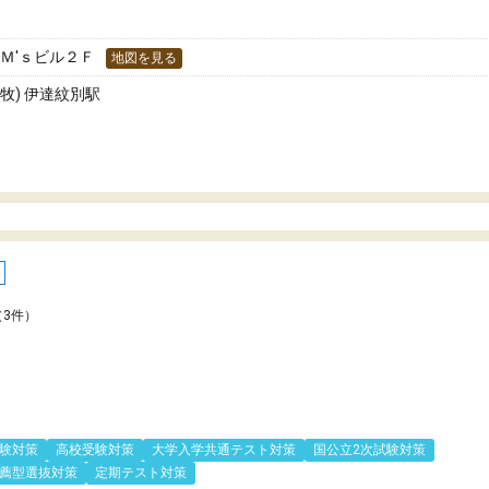
す。
Ｍ'ｓビル２Ｆ
地図を見る
牧) 伊達紋別駅
（3件）
験対策
高校受験対策
大学入学共通テスト対策
国公立2次試験対策
薦型選抜対策
定期テスト対策