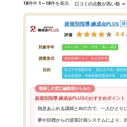
18
件中
1～18
件を表示
超個別指導 練成会PLUS
詳
4.4
評価
対象学年
小4～小6
中1～中3
高1～高3
授業形式
個別指導(1:3~)
自立型学習
目的
私立中学受験対策
国公立中高一貫校受
総合型選抜・学校推薦型選抜対策
定期
塾探しの窓口編集部からみた
超個別指導 練成会PLUSのおすすめポイント
熱意あふれる講師とAIの力で、一人ひとり
夢や目標からの逆算計画システムにより、