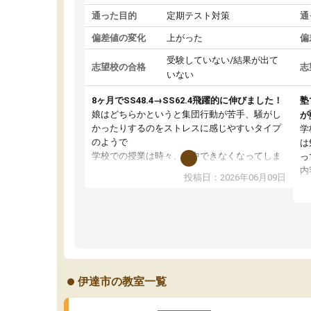
通った目的
定期テスト対策
通
偏差値の変化
上がった
偏
受験していない/結果が出て
志望校の合格
志
いない
8ヶ月でSS48.4→SS62.4飛躍的に伸びました！
塾
娘はどちらかというと集団行動が苦手、騒がし
が
かったりするのをストレスに感じやすいタイプ
学
のようで
は
学校での授業は時々、集中できなくなってしま
っ
っていたこともあったようでした。
内
投稿日：2026年06月09日
その点練成会は個別指導なので、静かな環境の
テ
中、ぐんぐんと問題を解き、大変満足してパソ
自
コンに向かうことができている様子。
通
先生はやる気を引き出してくれる声かけや、分
い
からない問題には熱心に応えて教えてくださり
刺
ます。
の
おかげさまで成績が上がり、勉強が楽しいよう
ス
伊達市の教室一覧
です。
状
て
い