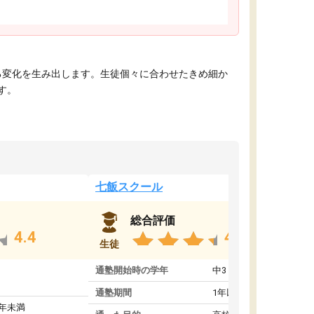
える変化を生み出します。生徒個々に合わせたきめ細か
す。
七飯スクール
総合評価
4.4
4.8
生徒
通塾開始時の学年
中3
通塾期間
1年以上
1年未満