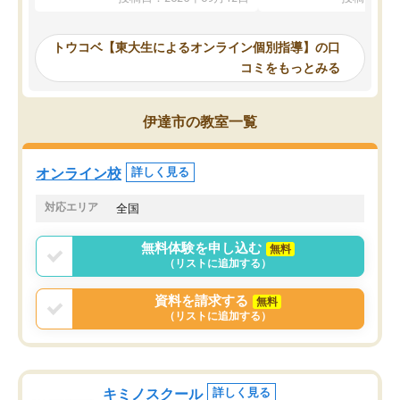
事が出来ました。
めれるので、個人に合っ
講師とのマッチング後講師との初回ミ
ると思います。カリキュ
ーティングを行い、その講師で良いか
いなのがあり(有料)、受
トウコベ【東大生によるオンライン個別指導】の口
他の講師を希望するか子供との相性も
ことをどんなスケジュー
コミをもっとみる
見てから講師を決定する事ができま
くか相談したのですが、
す。
ち期待したものではなく
うちの子は、初回面談の講師の方で決
内容でした。それでも明
伊達市の教室一覧
定しました。
やる気も出ましたし、苦
くなってきたようなので
オンラインツールを使用した単語帳の
お願いして良かったと思
オンライン校
詳しく見る
共有があり宿題もそちらで出される形
も合わなければチェンジ
でした。
娘は3科目ともずっと同
対応エリア
全国
2ヶ月で担当講師の方がお辞めになると
言う事で講師変更の申し出があり、あ
無料体験を申し込む
無料
まりに短期での変更だった為、塾に通
（リストに追加する）
う事にして退会しました。遅れも取り
戻せ、授業内容や講師の方は良かった
資料を請求する
無料
と思います。
（リストに追加する）
キミノスクール
詳しく見る