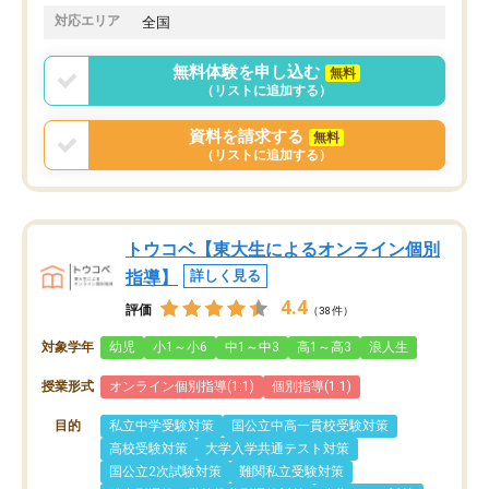
対応エリア
全国
無料体験を申し込む
無料
（リストに追加する）
資料を請求する
無料
（リストに追加する）
トウコベ【東大生によるオンライン個別
指導】
詳しく見る
4.4
評価
（38件）
対象学年
幼児
小1～小6
中1～中3
高1～高3
浪人生
授業形式
オンライン個別指導(1:1)
個別指導(1:1)
目的
私立中学受験対策
国公立中高一貫校受験対策
高校受験対策
大学入学共通テスト対策
国公立2次試験対策
難関私立受験対策