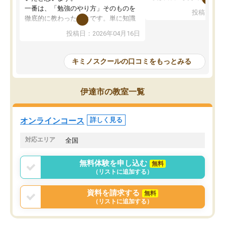
先生が毎日何をすべきか
一番は、「勉強のやり方」そのものを
投稿日：20
を明確にしてくれるので
徹底的に教わったことです。単に知識
ずに学習に取り組めるよ
を詰め込むのではなく、自学自習の習
投稿日：2026年04月16日
が一番の収穫です。
慣が身につくよう並走してくれるの
授業で教えてもらうとい
で、通塾日以外も机に向かうのが苦で
の仕方をコーチングして
はなくなりました。
キミノスクールの口コミをもっとみる
ルなので、家での学習習
身につきました。結果と
講師の方との距離も近く、親身なコー
た英語の偏差値が10以上
チングのおかげで、停滞期もモチベー
伊達市の教室一覧
していた公立高校に無事
ションを維持できました。「やらされ
た。自分から学ぶ姿勢を
る勉強」から「目標のための勉強」へ
たい家庭には本当におす
意識が変わったことが、目標校への合
オンラインコース
詳しく見る
思います。
格に繋がったと思います。
対応エリア
全国
無料体験を申し込む
無料
（リストに追加する）
資料を請求する
無料
（リストに追加する）