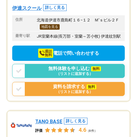
て教えてくださります。
たり、学力テストの結果
おかげさまで成績が上がり、勉強が楽
お話では、子どもの現状
伊達スクール
詳しく見る
しいようです。
を明確に本人に伝えてく
ので、勉強への意欲へと
住所
北海道伊達市鹿島町１６−１２ Ｍ'ｓビル２Ｆ
ている姿が見られ塾に通
地図を見る
と思っています。
最寄り駅
JR室蘭本線(長万部・室蘭～苫小牧) 伊達紋別駅
通話
電話で問い合わせする
無料
無料体験を申し込む
無料
（リストに追加する）
資料を請求する
無料
（リストに追加する）
TANQ BASE
詳しく見る
4.6
評価
（8件）