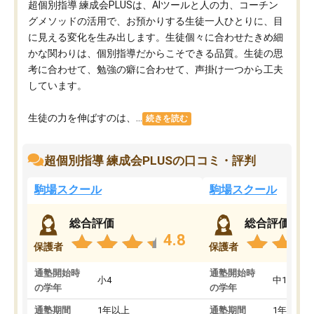
超個別指導 練成会PLUSは、AIツールと人の力、コーチン
グメソッドの活用で、お預かりする生徒一人ひとりに、目
に見える変化を生み出します。生徒個々に合わせたきめ細
かな関わりは、個別指導だからこそできる品質。生徒の思
考に合わせて、勉強の癖に合わせて、声掛け一つから工夫
しています。
生徒の力を伸ばすのは、...
続きを読む
超個別指導 練成会PLUSの口コミ・評判
駒場スクール
駒場スクール
総合評価
総合評価
4.8
保護者
保護者
通塾開始時
通塾開始時
小4
中1
の学年
の学年
通塾期間
1年以上
通塾期間
1年以上