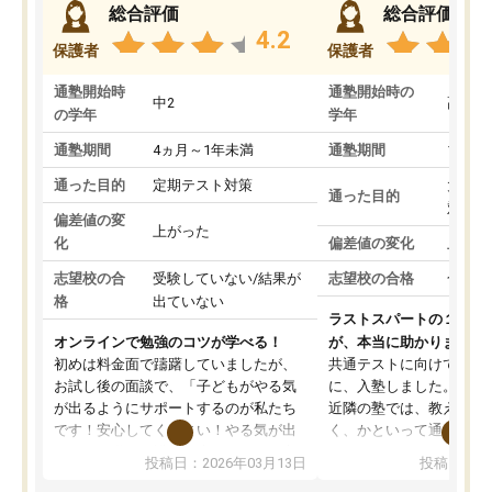
総合評価
総合評価
4.2
保護者
保護者
通塾開始時
通塾開始時の
中2
高3
の学年
学年
通塾期間
4ヵ月～1年未満
通塾期間
1～3
通った目的
定期テスト対策
大学入
通った目的
対策
偏差値の変
上がった
化
偏差値の変化
上がっ
志望校の合
受験していない/結果が
志望校の合格
合格し
格
出ていない
ラストスパートの１か月
オンラインで勉強のコツが学べる！
が、本当に助かりました
初めは料金面で躊躇していましたが、
共通テストに向けての追
お試し後の面談で、「子どもがやる気
に、入塾しました。田舎
が出るようにサポートするのが私たち
近隣の塾では、教えても
です！安心してください！やる気が出
く、かといって通うには
ないのは私たち講師の責任です」と言
が、トライならオンライ
投稿日：2026年03月13日
投稿日：20
ってくださり、確かに！と考えて、思
可能なので本当に助かり