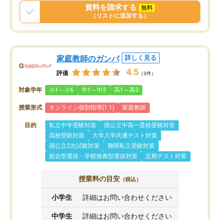
資料を請求する
無料
（リストに追加する）
家庭教師のガンバ
詳しく見る
4.5
評価
（3件）
対象学年
小1～小6
中1～中3
高1～高3
授業形式
オンライン個別指導(1:1)
家庭教師
目的
私立中学受験対策
国公立中高一貫校受験対策
高校受験対策
大学入学共通テスト対策
国公立2次試験対策
難関私立受験対策
総合型選抜・学校推薦型選抜対策
定期テスト対策
授業料の目安
（税込）
小学生
詳細はお問い合わせください
中学生
詳細はお問い合わせください