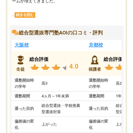
ームが増えてきました。
...
続きを読む
総合型選抜専門塾AOIの口コミ・評判
大阪校
京都校
総合評価
総合評価
4.0
生徒
保護者
通塾開始時
通塾開始時
高3
高2
の学年
の学年
通塾期間
4ヵ月～1年未満
通塾期間
1年以上
総合型選抜・学校推薦
総合型選
通った目的
通った目的
型選抜対策
型選抜対
偏差値の変
偏差値の変
上がった
上がった
化
化