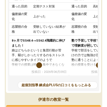
通った目的
定期テスト対策
通った目的
高校受験
偏差値の変
偏差値の変
上がった
上がった
化
化
志望校の合
受験していない/結果が
志望校の合
受験して
格
出ていない
格
出ていな
8ヶ月でSS48.4→SS62.4飛躍的に伸び
塾で予習して学校で授業
ました！
で理解度が🆙している。
娘はどちらかというと集団行動が苦
学校で部活をしているこ
手、騒がしかったりするのをストレス
けの力では勉強が思うよ
に感じやすいタイプのようで
塾に通うことによって予
学校での授業は時々、集中できなくな
校の授業を受けるので授
ってしまっていたこともあったようで
度が増しているようです
投稿日：2026年06月09日
投稿日：20
した。
ストなど塾で受けること
その点練成会は個別指導なので、静か
視野で自分の学力は今ど
な環境の中、ぐんぐんと問題を解き、
か、他の学校へ通ってい
超個別指導 練成会PLUSの口コミをもっとみる
大変満足してパソコンに向かうことが
の生徒さん達はどのくら
できている様子。
のか知る機会となり、と
先生はやる気を引き出してくれる声か
を受けているようです。
伊達市の教室一覧
けや、分からない問題には熱心に応え
自分の頑張りをほめてい