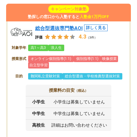
キャンペーン対象塾
塾探しの窓口から入塾すると
入塾金1万円OFF
総合型選抜専門塾AOI
詳しく見る
4.3
評価
（3件）
対象学年
高1～高3
浪人生
授業形式
オンライン個別指導(1:1)
個別指導(1:1)
映像授業
自立型学習
目的
難関私立受験対策
総合型選抜・学校推薦型選抜対策
授業料の目安
（税込）
小学生
小学生は募集していません
中学生
中学生は募集していません
高校生
詳細はお問い合わせください