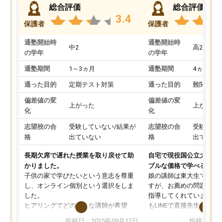
総合評価
総合評価
3.4
保護者
保護者
通塾開始時
通塾開始時
中2
高2
の学年
の学年
通塾期間
1～3ヵ月
通塾期間
4ヵ月～1
通った目的
定期テスト対策
通った目的
難関私立
偏差値の変
偏差値の変
上がった
上がった
化
化
志望校の合
受験していない/結果が
志望校の合
受験して
格
出ていない
格
出ていな
長期欠席で遅れた授業を取り戻せて助
自宅で現役国公立大学生
かりました。
ブルな価格で学べる
子供の家で学びたいという意志を尊重
娘の講師は東大生では無
し、オンライン個別という選択をしま
すが、お薦めの問題集や
した。
指導してくれています。2
ヒアリングでどのような講師が希望
もLINEで直接先生に質問
か、オプションは付帯するかなど選ぶ
教科でも)。受講科目や
投稿日：2025年09月12日
投稿日：20