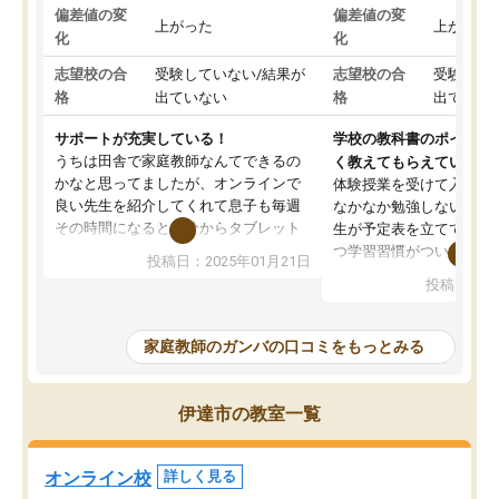
偏差値の変
偏差値の変
上がった
上がった
化
化
志望校の合
受験していない/結果が
志望校の合
受験して
格
出ていない
格
出ていな
サポートが充実している！
学校の教科書のポイント
うちは田舎で家庭教師なんてできるの
く教えてもらえている
かなと思ってましたが、オンラインで
体験授業を受けて入塾し
良い先生を紹介してくれて息子も毎週
なかなか勉強しない息子
その時間になると自分からタブレット
生が予定表を立ててくれ
を開いてzoomを繋げるようになりまし
つ学習習慣がついてきま
投稿日：2025年01月21日
た！5科目なんでもOKなのもとても気
オンラインで週に一度の
投稿日：20
に入っています
指導が無い日も予定表に
成績もだいぶ下の方でしたが、通い始
したり、LINEでわから
めて1年ほどだった今では平均点以上の
問できるのでとても助か
家庭教師のガンバの口コミをもっとみる
科目が増えてきました！あと1年受験ま
であるので無料の週末教室を使用しな
がら頑張って欲しいと思います！
伊達市の教室一覧
オンライン校
詳しく見る