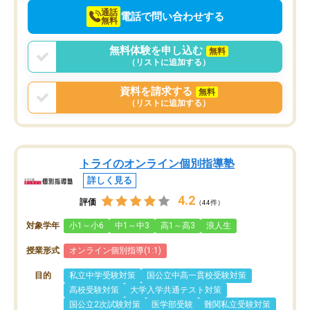
通話
電話で問い合わせする
無料
無料体験を申し込む
無料
（リストに追加する）
資料を請求する
無料
（リストに追加する）
トライのオンライン個別指導塾
詳しく見る
4.2
評価
（44件）
対象学年
小1～小6
中1～中3
高1～高3
浪人生
授業形式
オンライン個別指導(1:1)
目的
私立中学受験対策
国公立中高一貫校受験対策
高校受験対策
大学入学共通テスト対策
国公立2次試験対策
医学部受験
難関私立受験対策