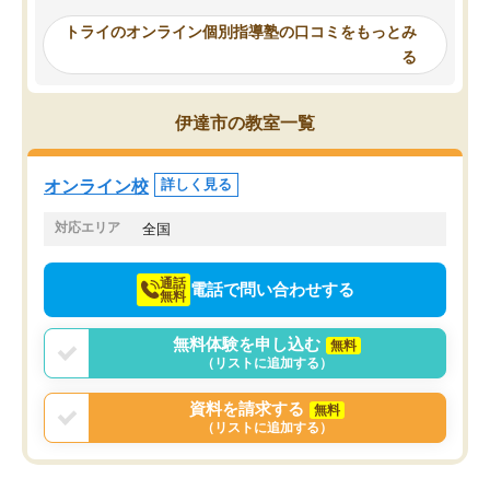
い切って入塾しました。英語が苦手だ
テストの内容重視でした
ったんですが、学生の先生から学ぶこ
らないところをピンポイ
トライのオンライン個別指導塾の口コミをもっとみ
とで、勉強のコツみたいなものをつか
頂いて、とてもわかりや
る
み、徐々に成績が上がったらいいなと
していました。一生を左
思っていました。何が今足りないのか
スト、多少お金がかかっ
を的確に指導いただき、子どももびっ
思い切って入塾してよか
伊達市の教室一覧
くりするほど楽しんでやる気を持って
塾を受けています。狙い通り、少しず
つ成績も上がり、苦手意識も無くなっ
オンライン校
詳しく見る
てきたので、さらに苦手な数学も追加
でお願いしました。来年の高校受験に
対応エリア
全国
向けて頑張っています。
通話
電話で問い合わせする
無料
無料体験を申し込む
無料
（リストに追加する）
資料を請求する
無料
（リストに追加する）