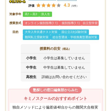
4.3
評価
（5件）
対象学年
高1～高3
浪人生
授業形式
オンライン個別指導(1:1)
個別指導(1:1)
自立型学習
目的
大学入学共通テスト対策
国公立2次試験対策
難関私立受験対策
総合型選抜・学校推薦型選抜対策
授業料の目安
（税込）
小学生
小学生は募集していません
中学生
中学生は募集していません
高校生
詳細はお問い合わせください
塾探しの窓口編集部からみた
キミノスクールのおすすめポイント
独自メソッドにより偏差値40台からの難関大合格実