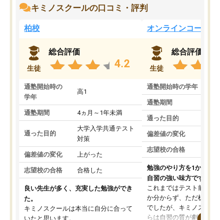
キミノスクールの口コミ・評判
柏校
オンラインコース
総合評価
総合評価
4.2
生徒
生徒
通塾開始時の
通塾開始時の学年
中
高1
学年
通塾期間
通塾期間
4ヵ月～1年未満
通った目的
大学入学共通テスト
通った目的
偏差値の変化
対策
志望校の合格
偏差値の変化
上がった
勉強のやり方を1から教
志望校の合格
合格した
自習の強い味方です。
これまではテスト前に何
良い先生が多く、充実した勉強ができ
か分からず、ただ机に座
た。
でしたが、キミノスクー
キミノスクールは本当に自分に合って
らは自習の質が劇的に変
いたと思います。