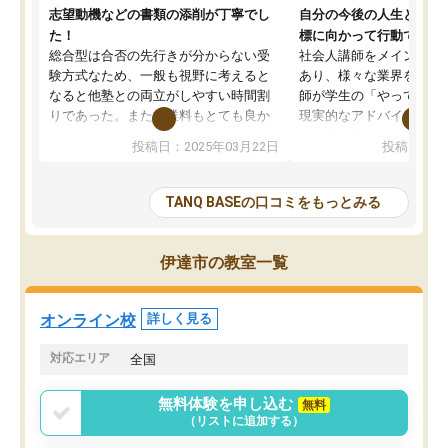
志望動機などの書類の添削が丁寧でし
自分の今後の人生と真剣
た！
標に向かって行動できる
総合型は合否の先行きが分からない受
社会人講師をメインとし
験方式なため、一般も視野に考えると
あり、様々な業界を経験
なると他塾との両立がしやすい時間割
師が学生の「やってみた
りであった。また授業料もとても良か
現実的なアドバイスを行
った。
す。基本応援ベースなの
投稿日：2025年03月22日
投稿日：20
総合型の多くの塾は大学生が見ること
分野について学生知識で
が多いが、はたらく部総合型コースは
い部分まで深ぼる事が出
大学生の目だけでなく、数人の大人に
総合型選抜対策として志
TANQ BASEの口コミをもっとみる
も目を通して頂ける。そのため多くの
接・小論文などの技術指
意見を聞くことができ、より良いもの
ション内容になっていま
を推敲することが可能だ。
選抜を通して将来自分が
伊達市の教室一覧
どの人も優しく、親身に接してくださ
のかといった人生設計・
るのでやる気も出て、良かったで
を社会人として働いてい
す！！
に考える事が出来る環境
オンライン校
詳しく見る
番の魅力だと思います。
い事が何もない所から社
対応エリア
全国
ポートを受け、学びたい
標を見つける事が出来ま
無料体験を申し込む
無料
（リストに追加する）