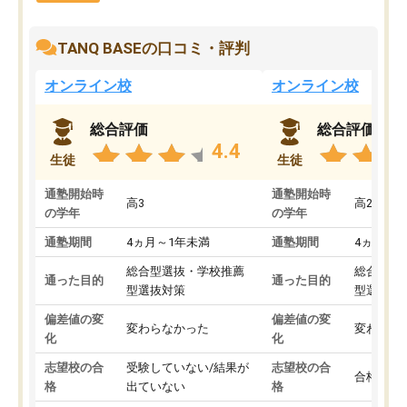
TANQ BASEの口コミ・評判
オンライン校
オンライン校
総合評価
総合評価
4.4
生徒
生徒
通塾開始時
通塾開始時
高3
高2
の学年
の学年
通塾期間
4ヵ月～1年未満
通塾期間
4ヵ月～1
総合型選抜・学校推薦
総合型選
通った目的
通った目的
型選抜対策
型選抜対
偏差値の変
偏差値の変
変わらなかった
変わらな
化
化
志望校の合
受験していない/結果が
志望校の合
合格した
格
出ていない
格