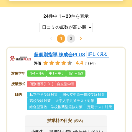
24
件中
1～20
件を表示
1
2
超個別指導 練成会PLUS
詳しく見る
4.4
評価
（133件）
対象学年
小4～小6
中1～中3
高1～高3
授業形式
個別指導(1:3~)
自立型学習
目的
私立中学受験対策
国公立中高一貫校受験対策
高校受験対策
大学入学共通テスト対策
総合型選抜・学校推薦型選抜対策
定期テスト対策
授業料の目安
（税込）
小学生
詳細はお問い合わせください