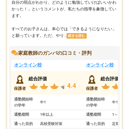
自分の弱点がわかり、どのように勉強していけばいいかわ
かった！」というコメントが、私たちの指導を象徴してい
ます。
すべてのお子さんは、本心では「できるようになりたい」
と願っています。ただ、やり...
続きを読む
家庭教師のガンバの口コミ・評判
オンライン校
オンライン校
総合評価
総合評価
4.4
保護者
保護者
通塾開始時
通塾開始時
中1
中1
の学年
の学年
通塾期間
1年以上
通塾期間
1～3ヵ月
通った目的
高校受験対策
通った目的
定期テス