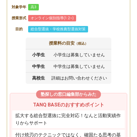
対象学年
高3
授業形式
オンライン個別指導(1:2~)
目的
総合型選抜・学校推薦型選抜対策
授業料の目安
（税込）
小学生
小学生は募集していません
中学生
中学生は募集していません
高校生
詳細はお問い合わせください
塾探しの窓口編集部からみた
TANQ BASEのおすすめポイント
拡大する総合型選抜に完全対応！なんと活動実績作
りからサポート
付け焼刃のテクニックではなく、確固たる思考の基