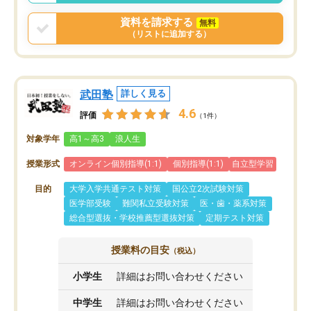
資料を請求する
無料
（リストに追加する）
武田塾
詳しく見る
4.6
評価
（1件）
対象学年
高1～高3
浪人生
授業形式
オンライン個別指導(1:1)
個別指導(1:1)
自立型学習
目的
大学入学共通テスト対策
国公立2次試験対策
医学部受験
難関私立受験対策
医・歯・薬系対策
総合型選抜・学校推薦型選抜対策
定期テスト対策
授業料の目安
（税込）
小学生
詳細はお問い合わせください
中学生
詳細はお問い合わせください