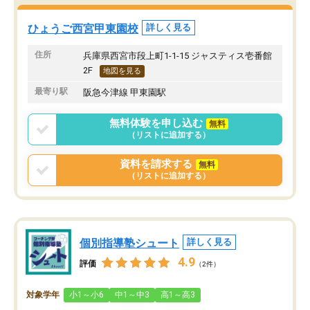
料全額免除の奨学生に選
期待しています。
う最高の成果も得られま
ひょうご西宮甲東園校
詳しく見る
自信につながり、毎日楽
に通っています。
住所
兵庫県西宮市段上町1-1-15 ジャスティス壱番館
2F
地図を見る
最寄り駅
阪急今津線 甲東園駅
無料体験を申し込む
無料
（リストに追加する）
資料を請求する
無料
（リストに追加する）
個別指導塾シュート
詳しく見る
4.9
評価
（2件）
対象学年
小1～小6
中1～中3
高1～高3