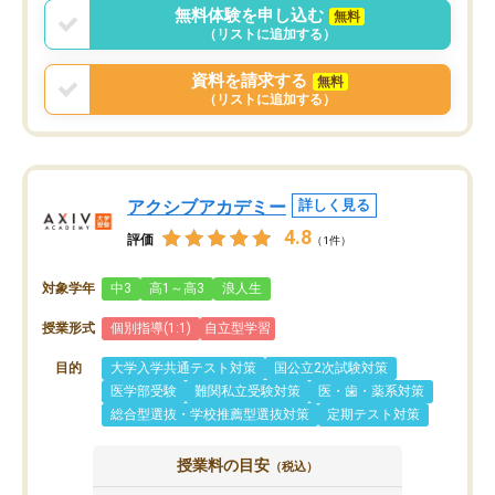
無料体験を申し込む
無料
（リストに追加する）
資料を請求する
無料
（リストに追加する）
アクシブアカデミー
詳しく見る
4.8
評価
（1件）
対象学年
中3
高1～高3
浪人生
授業形式
個別指導(1:1)
自立型学習
目的
大学入学共通テスト対策
国公立2次試験対策
医学部受験
難関私立受験対策
医・歯・薬系対策
総合型選抜・学校推薦型選抜対策
定期テスト対策
授業料の目安
（税込）