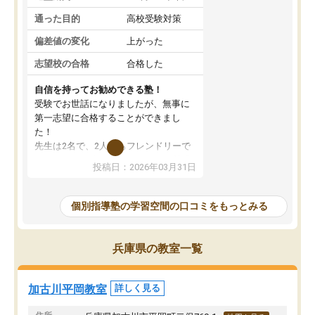
通った目的
高校受験対策
偏差値の変化
上がった
志望校の合格
合格した
自信を持ってお勧めできる塾！
受験でお世話になりましたが、無事に
第一志望に合格することができまし
た！
先生は2名で、2人ともフレンドリーで
優しいです！分からないところも質問
投稿日：2026年03月31日
しやすく、苦手分野をしっかり克服す
ることができました。
季節ごとの春季・夏季・冬季講習はも
個別指導塾の学習空間の口コミをもっとみる
ちろん、受験生専用の特別講習も充実
しています。最後までモチベーション
を維持して頑張れたのは、この塾のお
兵庫県の教室一覧
かげです。自信を持っておすすめでき
る塾です！
加古川平岡教室
詳しく見る