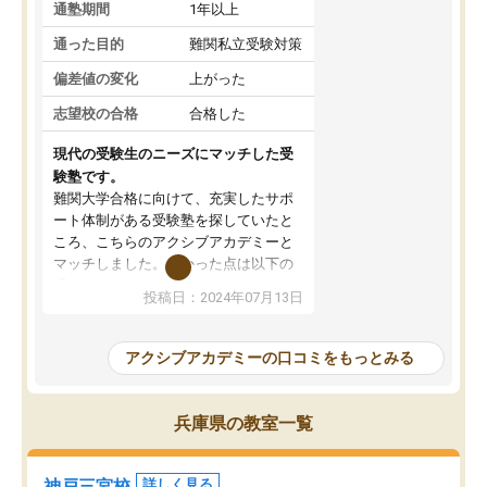
通塾期間
1年以上
通った目的
難関私立受験対策
偏差値の変化
上がった
志望校の合格
合格した
現代の受験生のニーズにマッチした受
験塾です。
難関大学合格に向けて、充実したサポ
ート体制がある受験塾を探していたと
ころ、こちらのアクシブアカデミーと
マッチしました。良かった点は以下の
通りです。
投稿日：2024年07月13日
1,多彩なカリキュラム
幅広い科目とカリキュラムが提供され
ており、どの科目でも深く学ぶことが
アクシブアカデミーの口コミをもっとみる
できた。
2.経験豊富な講師陣
大学受験に精通した講師が多く、効果
兵庫県の教室一覧
的な指導が受けられた。
3.学習環境
設備が整った学習環境で集中して勉強
神戸三宮校
詳しく見る