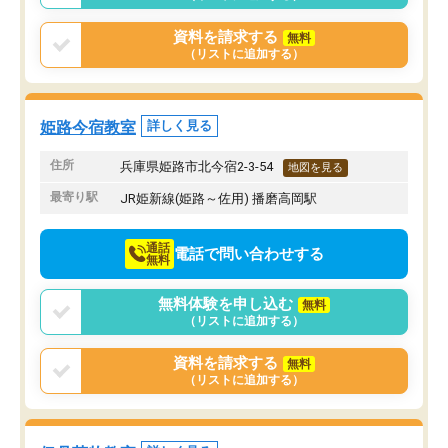
資料を請求する
無料
（リストに追加する）
姫路今宿教室
詳しく見る
住所
兵庫県姫路市北今宿2-3-54
地図を見る
最寄り駅
JR姫新線(姫路～佐用) 播磨高岡駅
通話
電話で問い合わせする
無料
無料体験を申し込む
無料
（リストに追加する）
資料を請求する
無料
（リストに追加する）