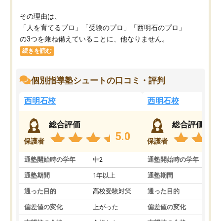
その理由は、
「人を育てるプロ」「受験のプロ」「西明石のプロ」
の3つを兼ね備えていることに、他なりません。
続きを読む
個別指導塾シュートの口コミ・評判
西明石校
西明石校
総合評価
総合評価
5.0
保護者
保護者
通塾開始時の学年
中2
通塾開始時の学年
中
通塾期間
1年以上
通塾期間
1
通った目的
高校受験対策
通った目的
定
偏差値の変化
上がった
偏差値の変化
上