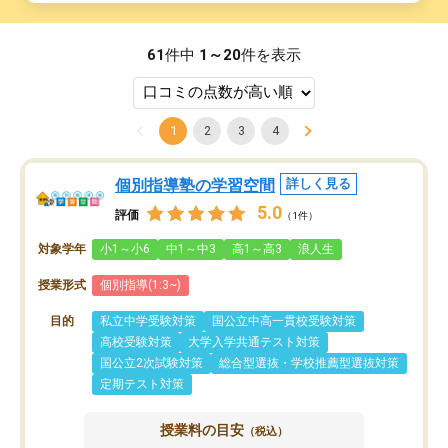
61
件中
1～20
件を表示
1
2
3
4
個別指導塾の学習空間
詳しく見る
5.0
評価
（1件）
対象学年
小1～小6
中1～中3
高1～高3
浪人生
授業形式
個別指導(1:3~)
目的
私立中学受験対策
国公立中高一貫校受験対策
高校受験対策
大学入学共通テスト対策
国公立2次試験対策
総合型選抜・学校推薦型選抜対策
定期テスト対策
授業料の目安
（税込）