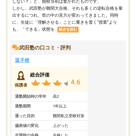
しない？」と、開校当初は驚かれたものです。
しかし、武田塾が難関大合格、それも多くの逆転合格を輩
出するにつれ、世の中の見方が変わってきました。同時
に、生徒に「理解させる」ことに重きを置く“授業”より
も、「できる」状態を...
続きを読む
武田塾の口コミ・評判
逗子校
総合評価
4.6
保護者
通塾開始時の学年
高2
通塾期間
1年以上
通った目的
難関私立受験対策
偏差値の変化
上がった
志望校の合格
合格した