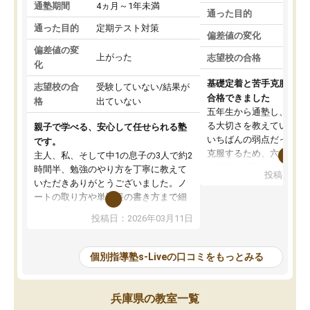
通塾期間
4ヵ月～1年未満
通った目的
私
通った目的
定期テスト対策
偏差値の変化
上
偏差値の変
上がった
志望校の合格
合
化
基礎定着と苦手克服のお
志望校の合
受験していない/結果が
合格できました
格
出ていない
五年生から通塾し、着実
る大切さを教えていただ
親子で学べる、安心して任せられる塾
いちばんの弱点だった国
です。
克服するため、六年生の
主人、私、そして中1の息子の3人で約2
訓講座も受講いたしまし
時間半、勉強のやり方を丁寧に教えて
投稿日：20
これを機に点数が劇的に
いただきありがとうございました。ノ
の自信につながったよう
ートの取り方や単語帳の書き方まで細
は親が何も言わなくても
かく指導してくださり、息子も「わか
投稿日：2026年03月11日
するようになり、学習習
る→できる→なれる」という言葉に励
した。
まされ、自分から前向きに取り組む姿
6年生のはじめは模試で
勢になってきました。塾長さんの人柄
個別指導塾s-Liveの口コミをもっとみる
したが、それにも諦めず
も良く、本人が「塾に行きたい」と言
指導をしていただいたお
い出したこともあり、通わせて良かっ
は偏差値も徐々にアップ
たと感じています。これからも楽しく
兵庫県の教室一覧
た。そして志望校合格と
通い、前向きに勉強してくれることを