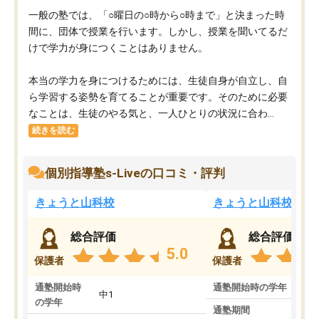
一般の塾では、「○曜日の○時から○時まで」と決まった時
間に、団体で授業を行います。しかし、授業を聞いてるだ
けで学力が身につくことはありません。
本当の学力を身につけるためには、生徒自身が自立し、自
ら学習する姿勢を育てることが重要です。そのために必要
なことは、生徒のやる気と、一人ひとりの状況に合わ...
続きを読む
個別指導塾s-Liveの口コミ・評判
きょうと山科校
きょうと山科校
総合評価
総合評価
5.0
保護者
保護者
通塾開始時
通塾開始時の学年
小5
中1
の学年
通塾期間
1年