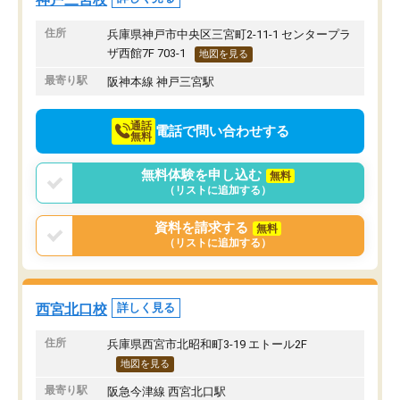
できた。
4.サポート体制
住所
兵庫県神戸市中央区三宮町2-11-1 センタープラ
進路相談やメンタルサポートも充実し
ザ西館7F 703-1
地図を見る
ており、受験生のニーズに対応してく
最寄り駅
阪神本線 神戸三宮駅
れた。
一人ひとりの学力や目標に合わせた指
導が行われるため、自分に合ったペー
通話
電話で問い合わせする
無料
スで学習したい方はオススメです。
無料体験を申し込む
無料
（リストに追加する）
資料を請求する
無料
（リストに追加する）
西宮北口校
詳しく見る
住所
兵庫県西宮市北昭和町3-19 エトール2F
地図を見る
最寄り駅
阪急今津線 西宮北口駅