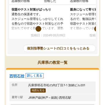
志望校の合格
合格した
志望校の合格
合
宿題やテスト対策がばっちり
親身になって寄り添って
通塾生の保護者です。
スケジュール管理をしっ
スケジュール管理をしっかりしてくれ
るので、勉強以外でも忙
る塾なので宿題やテスト対策などの予
宿題やテスト対策などの
定がたてやすく助かっています。通塾
すく助かっています。
して成績も伸び、これからも通わせよ
通塾して成績も伸び、自
投稿日：2024年05月09日
投稿日：20
うと思っています。
れているので、これから
と思っています。
個別指導塾シュートの口コミをもっとみる
兵庫県の教室一覧
西明石校
詳しく見る
住所
兵庫県明石市松の内2丁目7-1 加納ビル201
地図を見る
最寄り駅
JR神戸線(神戸～姫路) 西明石駅