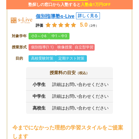
塾探しの窓口から入塾すると
入塾金1万円OFF
個別指導塾s-Live
詳しく見る
5.0
評価
（2件）
対象学年
小3～小6
中1～中3
授業形式
個別指導(1:1)
映像授業
自立型学習
目的
高校受験対策
定期テスト対策
授業料の目安
（税込）
小学生
詳細はお問い合わせください
中学生
詳細はお問い合わせください
高校生
詳細はお問い合わせください
今までになかった理想の学習スタイルをご提案
します