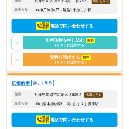
住所
兵庫県加古川市平岡町二俣769-1
地図を見る
最寄り駅
JR神戸線(神戸～姫路) 東加古川駅
通話
電話で問い合わせする
無料
無料体験を申し込む
無料
（リストに追加する）
資料を請求する
無料
（リストに追加する）
広畑教室
詳しく見る
住所
兵庫県姫路市広畑区才839-5
地図を見る
最寄り駅
JR山陽本線(姫路～岡山) はりま勝原駅
通話
電話で問い合わせする
無料