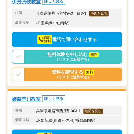
伊丹荒牧教室
詳しく見る
住所
兵庫県伊丹市荒牧南3丁目3-1
地図を見る
最寄り駅
JR宝塚線 中山寺駅
通話
電話で問い合わせする
無料
無料体験を申し込む
無料
（リストに追加する）
資料を請求する
無料
（リストに追加する）
姫路荒川教室
詳しく見る
住所
兵庫県姫路市西庄甲303-1
地図を見る
最寄り駅
JR姫新線(姫路～佐用) 播磨高岡駅