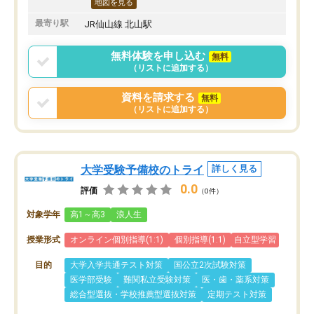
地図を見る
最寄り駅
JR仙山線 北山駅
無料体験を申し込む
無料
（リストに追加する）
資料を請求する
無料
（リストに追加する）
大学受験予備校のトライ
詳しく見る
0.0
評価
（0件）
対象学年
高1～高3
浪人生
授業形式
オンライン個別指導(1:1)
個別指導(1:1)
自立型学習
目的
大学入学共通テスト対策
国公立2次試験対策
医学部受験
難関私立受験対策
医・歯・薬系対策
総合型選抜・学校推薦型選抜対策
定期テスト対策