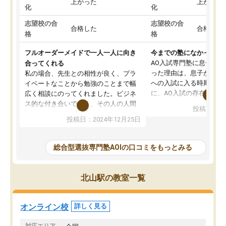
上がった
上がった
化
化
志望校の合
志望校の合
合格した
合格した
格
格
フルオーダーメイドで一人一人に向き
今までの塾になかったA
AO入試専門塾に息子を
合ってくれる
った理由は、息子が高校
私の場合、先生との相性が良く、プラ
への入試に入る時期に差
イベートなことから勉強のことまで幅
に、AO入試の存在を息
広く相談にのってくれました。ビジネ
してもその制度で合格し
ス的な付き合いでなく、その人の人間
投稿日：20
たことから、AOIに入塾
性までを適切に把握し、むきあってい
投稿日：2024年12月25日
思いました。
るなぁと強く感じることできました。
AOIでは、カウンセリン
また、他の先生の意見も聞いてみたい
で、AO入試を改めて知
と相談すると、他の先生も紹介してく
総合型選抜専門塾AOIの口コミをもっとみる
それに対しての具体的な
ださり、客観的なアドバイスもいただ
ことでした。更に子供の
くことができました（志望理由・自己
る適正等についても詳し
PR等の添削において）。そして、なに
北山駅の教室一覧
でき、メンターの方々も
より自習室が解放されている点がよか
けてらっしゃいますので
ったです。友達と好きな時間に自習
せることができました。
し、お互いを高めあえる環境がありま
オンライン校
詳しく見る
した。
対応エリア