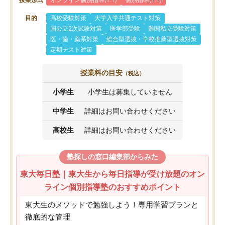
目的
高校受験対策
大学入学共通テスト対策
国公立2次試験対策
医学部受験
難関私立受験対策
医・歯・薬系対策
総合型選抜・学校推薦型選抜対策
定期テスト対策
授業料の目安
（税込）
小学生
小学生は募集していません
中学生
詳細はお問い合わせください
高校生
詳細はお問い合わせください
塾探しの窓口編集部からみた
東大毎日塾｜東大生から毎日指導が受け放題のオン
ライン個別指導塾のおすすめポイント
東大生のメソッドで勉強しよう！専用学習プランと
徹底的な管理