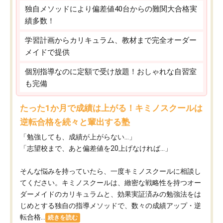
独自メソッドにより偏差値40台からの難関大合格実
績多数！
学習計画からカリキュラム、教材まで完全オーダー
メイドで提供
個別指導なのに定額で受け放題！おしゃれな自習室
も完備
たった1か月で成績は上がる！キミノスクールは
逆転合格を続々と輩出する塾
「勉強しても、成績が上がらない…」
「志望校まで、あと偏差値を20上げなければ…」
そんな悩みを持っていたら、一度キミノスクールに相談し
てください。キミノスクールは、緻密な戦略性を持つオー
ダーメイドのカリキュラムと、効果実証済みの勉強法をは
じめとする独自の指導メソッドで、数々の成績アップ・逆
転合格...
続きを読む