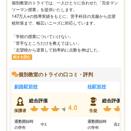
個別教室のトライでは、一人ひとりに合わせた「完全マン
ツーマン授業」を提供いたします。​
147万人※の指導実績をもとに、苦手科目の克服から志望
校対策まで、幅広いニーズに対応しています。​
「学校の授業についていけない」​
「苦手なところだけを教えてほしい」​
「志望校から逆算して効率的に点数を伸ばした...
続きを読む
個別教室のトライの口コミ・評判
釧路駅前校
桂駅前校
総合評価
総合評価
4.0
保護者
生徒
通塾開始時
通塾開始時
中2
高2
の学年
の学年