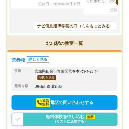
れています。
ら頑張れる」と気に入り
投稿日：2026年08月01日
先生は良い方が多く、いつも笑顔で対
以上お世話になっていま
投稿日：20
応して頂けるので安心してお任せする
ても分かりやすく、学校
ことができます。
き方や、子どもに合った
教室は少し狭い印象なので夜の時間帯
方を丁寧に教えてくださ
ナビ個別指導学院の口コミをもっとみる
など生徒さんが多い時間帯は手狭では
が深まっていると感じま
ないかな？と感じます。
熱心で、一人ひとりの苦
また駅前にあるのでアクセスは良いで
握し、復習や講習を通し
北山駅の教室一覧
すが駐車場がないのでお迎えの際に近
ポートしてくださいます
隣のコインパーキングを利用または路
前より勉強に前向きに取
上駐車をするしかない点が少し不便で
になり、安心して通わせ
荒巻校
詳しく見る
す。
感じています。これから
りたいと思える塾です。
住所
宮城県仙台市青葉区荒巻本沢3-1-23 1F
地図を見る
最寄り駅
JR仙山線 北山駅
通話
電話で問い合わせする
無料
無料体験を申し込む
無料
（リストに追加する）