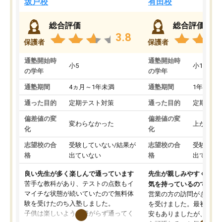
坂戸校
有田校
総合評価
総合評価
3.8
保護者
保護者
通塾開始時
通塾開始時
小5
小1
の学年
の学年
通塾期間
4ヵ月～1年未満
通塾期間
1年以上
通った目的
定期テスト対策
通った目的
定期テス
偏差値の変
偏差値の変
変わらなかった
上がった
化
化
志望校の合
受験していない/結果が
志望校の合
受験して
格
出ていない
格
出ていな
良い先生が多く楽しんで通っています
先生が親しみやすく勉強
苦手な教科があり、テストの点数もイ
気を持っているので安心
マイチな状態が続いていたので無料体
営業の方の訪問がきっか
験を受けたのち入塾しました。
を受けました。最初は続
子供は楽しいようで嫌がらず通ってく
安もありましたが、子ど