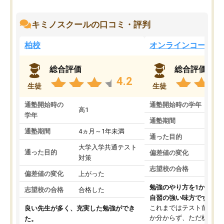
キミノスクールの口コミ・評判
柏校
オンラインコース
総合評価
総合評価
4.2
生徒
生徒
通塾開始時の
通塾開始時の学年
中
高1
学年
通塾期間
通塾期間
4ヵ月～1年未満
通った目的
大学入学共通テスト
通った目的
偏差値の変化
対策
志望校の合格
偏差値の変化
上がった
勉強のやり方を1から教
志望校の合格
合格した
自習の強い味方です。
これまではテスト前に何
良い先生が多く、充実した勉強ができ
か分からず、ただ机に座
た。