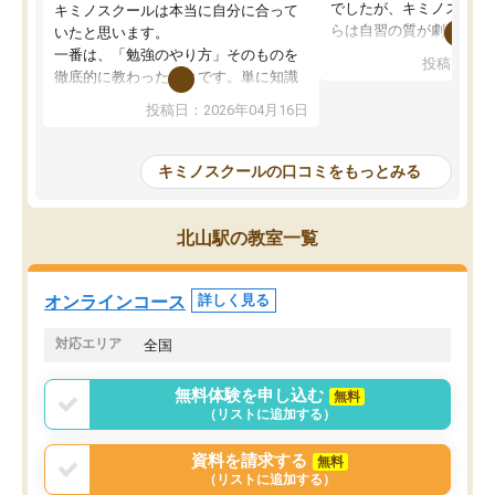
でしたが、キミノスクー
キミノスクールは本当に自分に合って
らは自習の質が劇的に変
いたと思います。
先生が毎日何をすべきか
一番は、「勉強のやり方」そのものを
投稿日：20
を明確にしてくれるので
徹底的に教わったことです。単に知識
ずに学習に取り組めるよ
を詰め込むのではなく、自学自習の習
投稿日：2026年04月16日
が一番の収穫です。
慣が身につくよう並走してくれるの
授業で教えてもらうとい
で、通塾日以外も机に向かうのが苦で
の仕方をコーチングして
はなくなりました。
キミノスクールの口コミをもっとみる
ルなので、家での学習習
身につきました。結果と
講師の方との距離も近く、親身なコー
た英語の偏差値が10以上
チングのおかげで、停滞期もモチベー
北山駅の教室一覧
していた公立高校に無事
ションを維持できました。「やらされ
た。自分から学ぶ姿勢を
る勉強」から「目標のための勉強」へ
たい家庭には本当におす
意識が変わったことが、目標校への合
オンラインコース
詳しく見る
思います。
格に繋がったと思います。
対応エリア
全国
無料体験を申し込む
無料
（リストに追加する）
資料を請求する
無料
（リストに追加する）