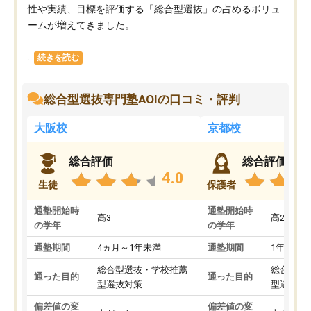
性や実績、目標を評価する「総合型選抜」の占めるボリュ
ームが増えてきました。
...
続きを読む
総合型選抜専門塾AOIの口コミ・評判
大阪校
京都校
総合評価
総合評価
4.0
生徒
保護者
通塾開始時
通塾開始時
高3
高2
の学年
の学年
通塾期間
4ヵ月～1年未満
通塾期間
1年以上
総合型選抜・学校推薦
総合型選
通った目的
通った目的
型選抜対策
型選抜対
偏差値の変
偏差値の変