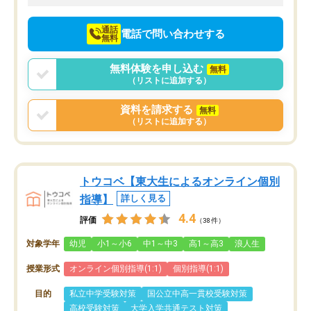
通話
電話で問い合わせする
無料
無料体験を申し込む
無料
（リストに追加する）
資料を請求する
無料
（リストに追加する）
トウコベ【東大生によるオンライン個別
指導】
詳しく見る
4.4
評価
（38件）
対象学年
幼児
小1～小6
中1～中3
高1～高3
浪人生
授業形式
オンライン個別指導(1:1)
個別指導(1:1)
目的
私立中学受験対策
国公立中高一貫校受験対策
高校受験対策
大学入学共通テスト対策