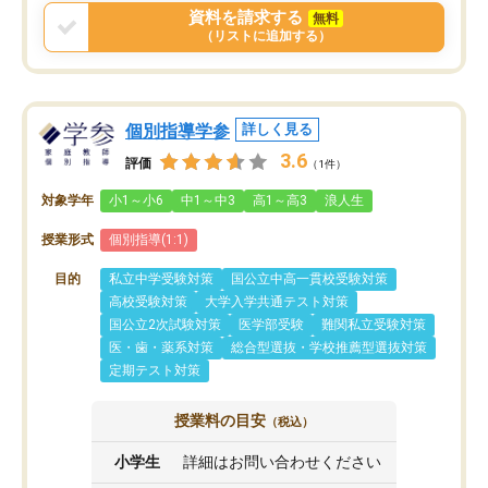
資料を請求する
無料
（リストに追加する）
個別指導学参
詳しく見る
3.6
評価
（1件）
対象学年
小1～小6
中1～中3
高1～高3
浪人生
授業形式
個別指導(1:1)
目的
私立中学受験対策
国公立中高一貫校受験対策
高校受験対策
大学入学共通テスト対策
国公立2次試験対策
医学部受験
難関私立受験対策
医・歯・薬系対策
総合型選抜・学校推薦型選抜対策
定期テスト対策
授業料の目安
（税込）
小学生
詳細はお問い合わせください