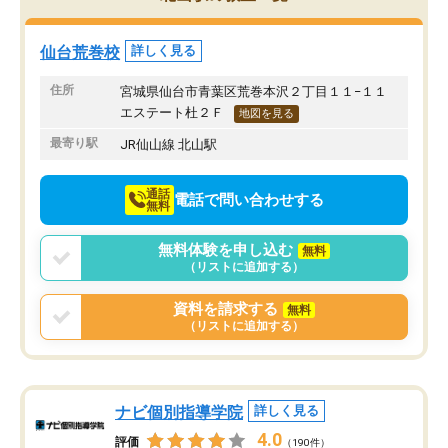
み方が真っすぐに変化（率先して自宅
先生も話しやすく、毎回
で復習や予習をする）し成績も向上し
たのを覚えています。
ています。
自分のペースで学びたい
仙台荒巻校
詳しく見る
駅前なので送り迎えが少々負担になっ
業が苦手な人には特にお
ていますが、それを加味しても通って
塾だと思います。
住所
宮城県仙台市青葉区荒巻本沢２丁目１１−１１
損はないなと感じています。
エステート杜２Ｆ
地図を見る
最寄り駅
JR仙山線 北山駅
通話
電話で問い合わせする
無料
無料体験を申し込む
無料
（リストに追加する）
資料を請求する
無料
（リストに追加する）
ナビ個別指導学院
詳しく見る
4.0
評価
（190件）