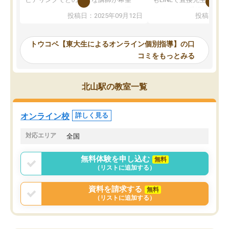
か、オプションは付帯するかなど選ぶ
教科でも)。受講科目や
投稿日：2025年09月12日
投稿日：20
事が出来ました。
めれるので、個人に合っ
講師とのマッチング後講師との初回ミ
ると思います。カリキュ
ーティングを行い、その講師で良いか
いなのがあり(有料)、受
トウコベ【東大生によるオンライン個別指導】の口
他の講師を希望するか子供との相性も
ことをどんなスケジュー
コミをもっとみる
見てから講師を決定する事ができま
くか相談したのですが、
す。
ち期待したものではなく
うちの子は、初回面談の講師の方で決
内容でした。それでも明
北山駅の教室一覧
定しました。
やる気も出ましたし、苦
くなってきたようなので
オンラインツールを使用した単語帳の
お願いして良かったと思
オンライン校
詳しく見る
共有があり宿題もそちらで出される形
も合わなければチェンジ
でした。
娘は3科目ともずっと同
対応エリア
全国
2ヶ月で担当講師の方がお辞めになると
言う事で講師変更の申し出があり、あ
無料体験を申し込む
無料
まりに短期での変更だった為、塾に通
（リストに追加する）
う事にして退会しました。遅れも取り
戻せ、授業内容や講師の方は良かった
資料を請求する
無料
と思います。
（リストに追加する）