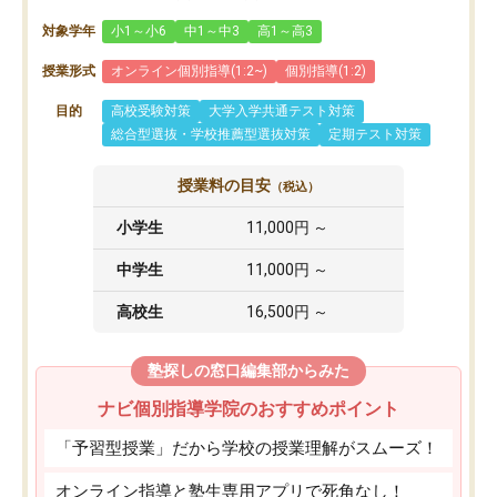
対象学年
小1～小6
中1～中3
高1～高3
授業形式
オンライン個別指導(1:2~)
個別指導(1:2)
目的
高校受験対策
大学入学共通テスト対策
総合型選抜・学校推薦型選抜対策
定期テスト対策
授業料の目安
（税込）
小学生
11,000円 ～
中学生
11,000円 ～
高校生
16,500円 ～
塾探しの窓口編集部からみた
ナビ個別指導学院のおすすめポイント
「予習型授業」だから学校の授業理解がスムーズ！
オンライン指導と塾生専用アプリで死角なし！