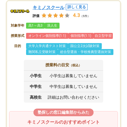
キミノスクール
詳しく見る
4.3
評価
（5件）
対象学年
高1～高3
浪人生
授業形式
オンライン個別指導(1:1)
個別指導(1:1)
自立型学習
目的
大学入学共通テスト対策
国公立2次試験対策
難関私立受験対策
総合型選抜・学校推薦型選抜対策
授業料の目安
（税込）
小学生
小学生は募集していません
中学生
中学生は募集していません
高校生
詳細はお問い合わせください
塾探しの窓口編集部からみた
キミノスクールのおすすめポイント