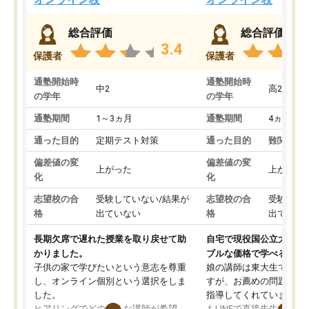
総合評価
総合評価
3.4
保護者
保護者
通塾開始時
通塾開始時
中2
高2
の学年
の学年
通塾期間
1～3ヵ月
通塾期間
4ヵ月～1
通った目的
定期テスト対策
通った目的
難関私立
偏差値の変
偏差値の変
上がった
上がった
化
化
志望校の合
受験していない/結果が
志望校の合
受験して
格
出ていない
格
出ていな
長期欠席で遅れた授業を取り戻せて助
自宅で現役国公立大学生
かりました。
ブルな価格で学べる
子供の家で学びたいという意志を尊重
娘の講師は東大生では無
し、オンライン個別という選択をしま
すが、お薦めの問題集や
した。
指導してくれています。2
ヒアリングでどのような講師が希望
もLINEで直接先生に質問