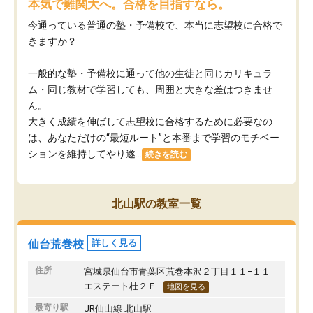
本気で難関大へ。合格を目指すなら。
今通っている普通の塾・予備校で、本当に志望校に合格で
きますか？
一般的な塾・予備校に通って他の生徒と同じカリキュラ
ム・同じ教材で学習しても、周囲と大きな差はつきませ
ん。
大きく成績を伸ばして志望校に合格するために必要なの
は、あなただけの“最短ルート”と本番まで学習のモチベー
ションを維持してやり遂...
続きを読む
北山駅の教室一覧
仙台荒巻校
詳しく見る
住所
宮城県仙台市青葉区荒巻本沢２丁目１１−１１
エステート杜２Ｆ
地図を見る
最寄り駅
JR仙山線 北山駅