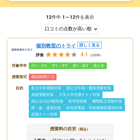
12
件中
1～12
件を表示
個別教室のトライ
詳しく見る
4.1
評価
（220件）
対象学年
小1～小6
中1～中3
高1～高3
浪人生
授業形式
個別指導(1:1)
目的
私立中学受験対策
国公立中高一貫校受験対策
高校受験対策
大学入学共通テスト対策
国公立2次試験対策
医学部受験
難関私立受験対策
医・歯・薬系対策
総合型選抜・学校推薦型選抜対策
定期テスト対策
授業料の目安
（税込）