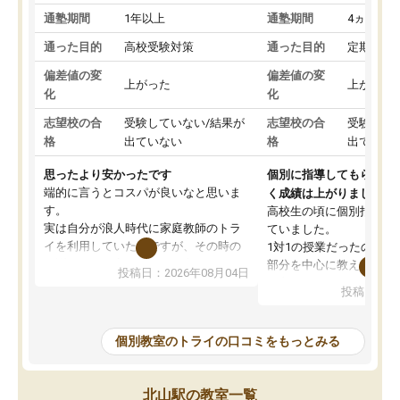
通塾期間
1年以上
通塾期間
4ヵ月～1
通った目的
高校受験対策
通った目的
定期テス
偏差値の変
偏差値の変
上がった
上がった
化
化
志望校の合
受験していない/結果が
志望校の合
受験して
格
出ていない
格
出ていな
思ったより安かったです
個別に指導してもらえる
端的に言うとコスパが良いなと思いま
く成績は上がりました。
す。
高校生の頃に個別指導の
実は自分が浪人時代に家庭教師のトラ
ていました。
イを利用していたのですが、その時の
1対1の授業だったので、
月謝がとても高くトライに良いイメー
部分を中心に教えてもら
投稿日：2026年08月04日
ジがありませんでした。
く良かったです。
投稿日：20
なので、少し不安だったのですが子供
わからないところもその
がどうしても行きたいと言うので利用
すく、理解できるまで丁
し始めた形です。
もらえたので、勉強への
個別教室のトライの口コミをもっとみる
しかし、以前とは違い料金がリーズナ
しずつなくなりました。
ブルでびっくりしました。
その結果成績も上がり、
通って1年以上ですが、勉強への取り組
勉強に取り組めるように
北山駅の教室一覧