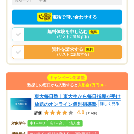
全国
通話
電話で問い合わせする
無料
無料体験を申し込む
無料
（リストに追加する）
資料を請求する
無料
（リストに追加する）
キャンペーン対象塾
塾探しの窓口から入塾すると
入塾金1万円OFF
東大毎日塾｜東大生から毎日指導が受け
放題のオンライン個別指導塾
詳しく見る
4.0
評価
（116件）
対象学年
中1～中3
高1～高3
浪人生
授業形式
オンライン個別指導(1:1)
個別指導(1:1)