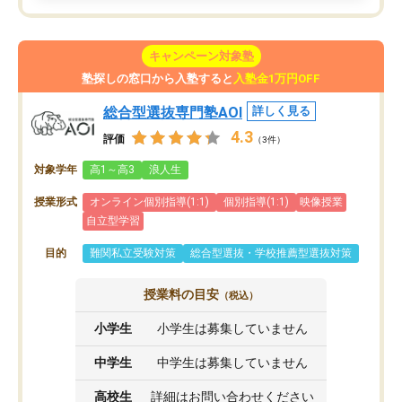
キャンペーン対象塾
塾探しの窓口から入塾すると
入塾金1万円OFF
総合型選抜専門塾AOI
詳しく見る
4.3
評価
（3件）
対象学年
高1～高3
浪人生
授業形式
オンライン個別指導(1:1)
個別指導(1:1)
映像授業
自立型学習
目的
難関私立受験対策
総合型選抜・学校推薦型選抜対策
授業料の目安
（税込）
小学生
小学生は募集していません
中学生
中学生は募集していません
高校生
詳細はお問い合わせください