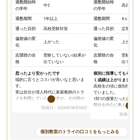
通塾開始時
通塾開始時
中2
高2
の学年
の学年
通塾期間
1年以上
通塾期間
4ヵ月～1
通った目的
高校受験対策
通った目的
定期テス
偏差値の変
偏差値の変
上がった
上がった
化
化
志望校の合
受験していない/結果が
志望校の合
受験して
格
出ていない
格
出ていな
思ったより安かったです
個別に指導してもらえる
端的に言うとコスパが良いなと思いま
く成績は上がりました。
す。
高校生の頃に個別指導の
実は自分が浪人時代に家庭教師のトラ
ていました。
イを利用していたのですが、その時の
1対1の授業だったので、
月謝がとても高くトライに良いイメー
部分を中心に教えてもら
投稿日：2026年08月04日
ジがありませんでした。
く良かったです。
投稿日：20
なので、少し不安だったのですが子供
わからないところもその
がどうしても行きたいと言うので利用
すく、理解できるまで丁
し始めた形です。
もらえたので、勉強への
個別教室のトライの口コミをもっとみる
しかし、以前とは違い料金がリーズナ
しずつなくなりました。