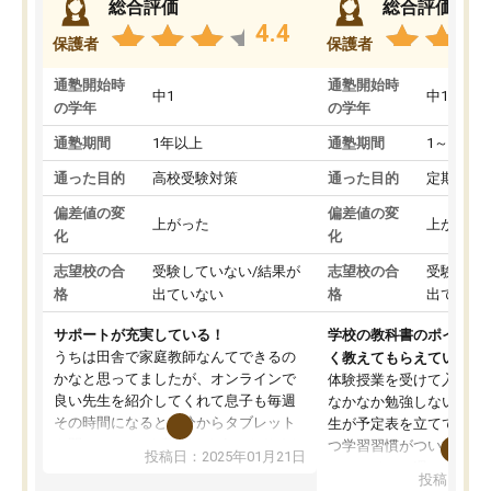
総合評価
総合評価
4.4
保護者
保護者
通塾開始時
通塾開始時
中1
中1
の学年
の学年
通塾期間
1年以上
通塾期間
1～3ヵ月
通った目的
高校受験対策
通った目的
定期テス
偏差値の変
偏差値の変
上がった
上がった
化
化
志望校の合
受験していない/結果が
志望校の合
受験して
格
出ていない
格
出ていな
サポートが充実している！
学校の教科書のポイント
うちは田舎で家庭教師なんてできるの
く教えてもらえている
かなと思ってましたが、オンラインで
体験授業を受けて入塾し
良い先生を紹介してくれて息子も毎週
なかなか勉強しない息子
その時間になると自分からタブレット
生が予定表を立ててくれ
を開いてzoomを繋げるようになりまし
つ学習習慣がついてきま
投稿日：2025年01月21日
た！5科目なんでもOKなのもとても気
オンラインで週に一度の
投稿日：20
に入っています
指導が無い日も予定表に