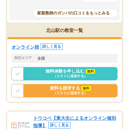
成績もだいぶ下の方でしたが、通い始
したり、LINEでわから
めて1年ほどだった今では平均点以上の
問できるのでとても助か
家庭教師のガンバの口コミをもっとみる
科目が増えてきました！あと1年受験ま
であるので無料の週末教室を使用しな
がら頑張って欲しいと思います！
北山駅の教室一覧
オンライン校
詳しく見る
対応エリア
全国
無料体験を申し込む
無料
（リストに追加する）
資料を請求する
無料
（リストに追加する）
トウコベ【東大生によるオンライン個別
指導】
詳しく見る