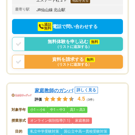
エステート杜２Ｆ
地図を見る
最寄り駅
JR仙山線 北山駅
通話
電話で問い合わせする
無料
無料体験を申し込む
無料
（リストに追加する）
資料を請求する
無料
（リストに追加する）
家庭教師のガンバ
詳しく見る
4.5
評価
（3件）
対象学年
小1～小6
中1～中3
高1～高3
授業形式
オンライン個別指導(1:1)
家庭教師
目的
私立中学受験対策
国公立中高一貫校受験対策