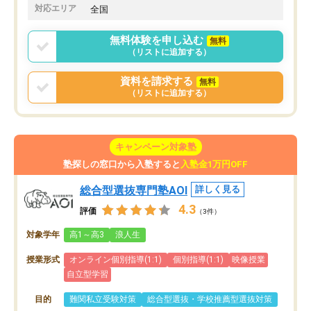
対応エリア
全国
無料体験を申し込む
無料
（リストに追加する）
資料を請求する
無料
（リストに追加する）
キャンペーン対象塾
塾探しの窓口から入塾すると
入塾金1万円OFF
総合型選抜専門塾AOI
詳しく見る
4.3
評価
（3件）
対象学年
高1～高3
浪人生
授業形式
オンライン個別指導(1:1)
個別指導(1:1)
映像授業
自立型学習
目的
難関私立受験対策
総合型選抜・学校推薦型選抜対策