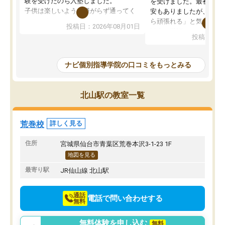
験を受けたのち入塾しました。
を受けました。最初は続
子供は楽しいようで嫌がらず通ってく
安もありましたが、子ど
れています。
ら頑張れる」と気に入り
投稿日：2026年08月01日
先生は良い方が多く、いつも笑顔で対
以上お世話になっていま
投稿日：20
応して頂けるので安心してお任せする
ても分かりやすく、学校
ことができます。
き方や、子どもに合った
教室は少し狭い印象なので夜の時間帯
方を丁寧に教えてくださ
ナビ個別指導学院の口コミをもっとみる
など生徒さんが多い時間帯は手狭では
が深まっていると感じま
ないかな？と感じます。
熱心で、一人ひとりの苦
また駅前にあるのでアクセスは良いで
握し、復習や講習を通し
北山駅の教室一覧
すが駐車場がないのでお迎えの際に近
ポートしてくださいます
隣のコインパーキングを利用または路
前より勉強に前向きに取
上駐車をするしかない点が少し不便で
になり、安心して通わせ
荒巻校
詳しく見る
す。
感じています。これから
りたいと思える塾です。
住所
宮城県仙台市青葉区荒巻本沢3-1-23 1F
地図を見る
最寄り駅
JR仙山線 北山駅
通話
電話で問い合わせする
無料
無料体験を申し込む
無料