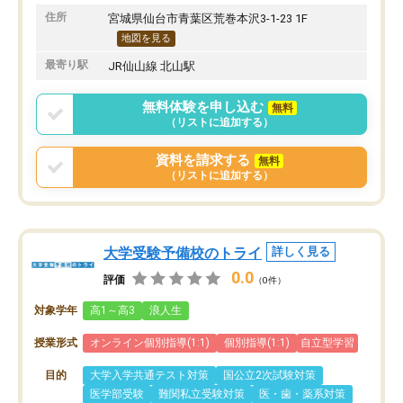
住所
宮城県仙台市青葉区荒巻本沢3-1-23 1F
地図を見る
最寄り駅
JR仙山線 北山駅
無料体験を申し込む
無料
（リストに追加する）
資料を請求する
無料
（リストに追加する）
大学受験予備校のトライ
詳しく見る
0.0
評価
（0件）
対象学年
高1～高3
浪人生
授業形式
オンライン個別指導(1:1)
個別指導(1:1)
自立型学習
目的
大学入学共通テスト対策
国公立2次試験対策
医学部受験
難関私立受験対策
医・歯・薬系対策