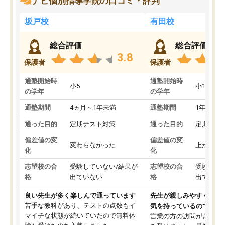
ナビ個別指導学院の口コミ・評判
坂戸校
有田校
総合評価
総合評価
3.8
保護者
保護者
通塾開始時
通塾開始時
小5
小1
の学年
の学年
通塾期間
4ヵ月～1年未満
通塾期間
1年以上
通った目的
定期テスト対策
通った目的
定期テス
偏差値の変
偏差値の変
変わらなかった
上がった
化
化
志望校の合
受験していない/結果が
志望校の合
受験して
格
出ていない
格
出ていな
良い先生が多く楽しんで通っています
先生が親しみやすく勉強
苦手な教科があり、テストの点数もイ
気を持っているので安心
マイチな状態が続いていたので無料体
営業の方の訪問がきっか