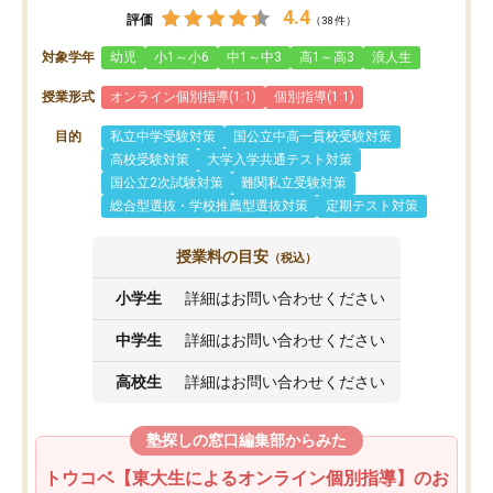
4.4
評価
（38件）
対象学年
幼児
小1～小6
中1～中3
高1～高3
浪人生
授業形式
オンライン個別指導(1:1)
個別指導(1:1)
目的
私立中学受験対策
国公立中高一貫校受験対策
高校受験対策
大学入学共通テスト対策
国公立2次試験対策
難関私立受験対策
総合型選抜・学校推薦型選抜対策
定期テスト対策
授業料の目安
（税込）
小学生
詳細はお問い合わせください
中学生
詳細はお問い合わせください
高校生
詳細はお問い合わせください
塾探しの窓口編集部からみた
トウコベ【東大生によるオンライン個別指導】のお