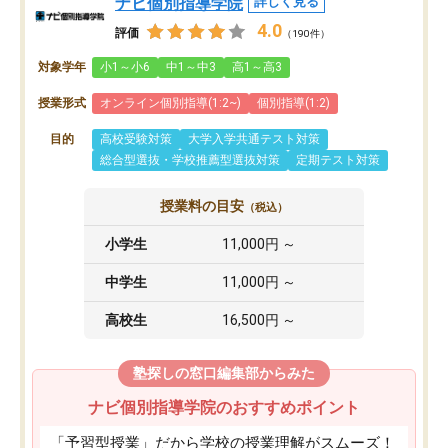
ナビ個別指導学院
詳しく見る
4.0
評価
（190件）
対象学年
小1～小6
中1～中3
高1～高3
授業形式
オンライン個別指導(1:2~)
個別指導(1:2)
目的
高校受験対策
大学入学共通テスト対策
総合型選抜・学校推薦型選抜対策
定期テスト対策
授業料の目安
（税込）
小学生
11,000円 ～
中学生
11,000円 ～
高校生
16,500円 ～
塾探しの窓口編集部からみた
ナビ個別指導学院のおすすめポイント
「予習型授業」だから学校の授業理解がスムーズ！