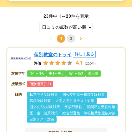
23
件中
1～20
件を表示
1
2
個別教室のトライ
詳しく見る
4.1
評価
（220件）
対象学年
小1～小6
中1～中3
高1～高3
浪人生
授業形式
個別指導(1:1)
目的
私立中学受験対策
国公立中高一貫校受験対策
高校受験対策
大学入学共通テスト対策
国公立2次試験対策
医学部受験
難関私立受験対策
医・歯・薬系対策
総合型選抜・学校推薦型選抜対策
定期テスト対策