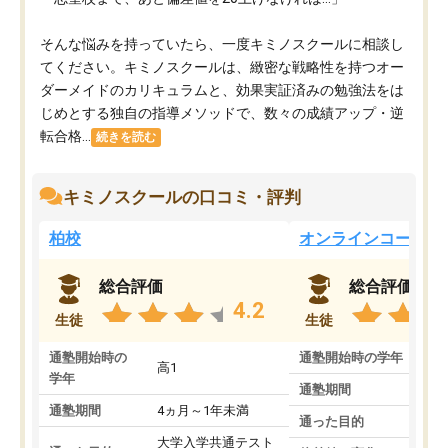
そんな悩みを持っていたら、一度キミノスクールに相談し
てください。キミノスクールは、緻密な戦略性を持つオー
ダーメイドのカリキュラムと、効果実証済みの勉強法をは
じめとする独自の指導メソッドで、数々の成績アップ・逆
転合格...
続きを読む
キミノスクールの口コミ・評判
柏校
オンラインコース
総合評価
総合評価
4.2
生徒
生徒
通塾開始時の
通塾開始時の学年
中
高1
学年
通塾期間
通塾期間
4ヵ月～1年未満
通った目的
大学入学共通テスト