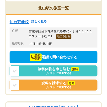
ブルでびっくりしました。
その結果成績も上がり、
通って1年以上ですが、勉強への取り組
勉強に取り組めるように
北山駅の教室一覧
み方が真っすぐに変化（率先して自宅
先生も話しやすく、毎回
で復習や予習をする）し成績も向上し
たのを覚えています。
ています。
自分のペースで学びたい
仙台荒巻校
詳しく見る
駅前なので送り迎えが少々負担になっ
業が苦手な人には特にお
ていますが、それを加味しても通って
塾だと思います。
住所
宮城県仙台市青葉区荒巻本沢２丁目１１−１１
損はないなと感じています。
エステート杜２Ｆ
地図を見る
最寄り駅
JR仙山線 北山駅
通話
電話で問い合わせする
無料
無料体験を申し込む
無料
（リストに追加する）
資料を請求する
無料
（リストに追加する）