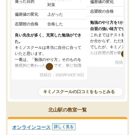
通った目的
偏差値の変化
対策
志望校の合格
偏差値の変化
上がった
勉強のやり方を1から教
志望校の合格
合格した
自習の強い味方です。
これまではテスト前に何
良い先生が多く、充実した勉強ができ
か分からず、ただ机に座
た。
でしたが、キミノスクー
キミノスクールは本当に自分に合って
らは自習の質が劇的に変
いたと思います。
先生が毎日何をすべきか
一番は、「勉強のやり方」そのものを
投稿日：20
を明確にしてくれるので
徹底的に教わったことです。単に知識
ずに学習に取り組めるよ
を詰め込むのではなく、自学自習の習
投稿日：2026年04月16日
が一番の収穫です。
慣が身につくよう並走してくれるの
授業で教えてもらうとい
で、通塾日以外も机に向かうのが苦で
の仕方をコーチングして
はなくなりました。
キミノスクールの口コミをもっとみる
ルなので、家での学習習
身につきました。結果と
講師の方との距離も近く、親身なコー
た英語の偏差値が10以上
チングのおかげで、停滞期もモチベー
北山駅の教室一覧
していた公立高校に無事
ションを維持できました。「やらされ
た。自分から学ぶ姿勢を
る勉強」から「目標のための勉強」へ
たい家庭には本当におす
意識が変わったことが、目標校への合
オンラインコース
詳しく見る
思います。
格に繋がったと思います。