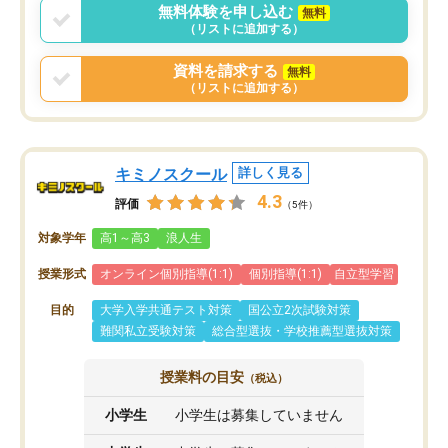
言う事で講師変更の申し出があり、あ
無料体験を申し込む
無料
まりに短期での変更だった為、塾に通
（リストに追加する）
う事にして退会しました。遅れも取り
戻せ、授業内容や講師の方は良かった
資料を請求する
無料
と思います。
（リストに追加する）
キミノスクール
詳しく見る
4.3
評価
（5件）
対象学年
高1～高3
浪人生
授業形式
オンライン個別指導(1:1)
個別指導(1:1)
自立型学習
目的
大学入学共通テスト対策
国公立2次試験対策
難関私立受験対策
総合型選抜・学校推薦型選抜対策
授業料の目安
（税込）
小学生
小学生は募集していません