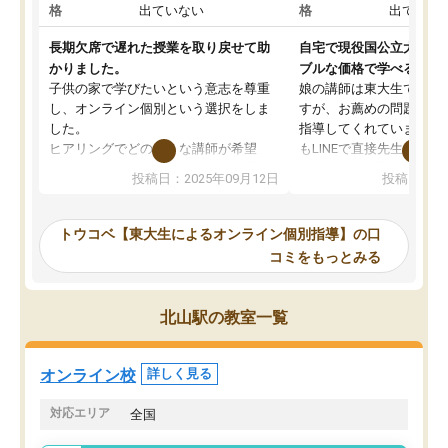
格
出ていない
格
出ていな
長期欠席で遅れた授業を取り戻せて助
自宅で現役国公立大学生
かりました。
ブルな価格で学べる
子供の家で学びたいという意志を尊重
娘の講師は東大生では無
し、オンライン個別という選択をしま
すが、お薦めの問題集や
した。
指導してくれています。2
ヒアリングでどのような講師が希望
もLINEで直接先生に質問
か、オプションは付帯するかなど選ぶ
教科でも)。受講科目や
投稿日：2025年09月12日
投稿日：20
事が出来ました。
めれるので、個人に合っ
講師とのマッチング後講師との初回ミ
ると思います。カリキュ
ーティングを行い、その講師で良いか
いなのがあり(有料)、受
トウコベ【東大生によるオンライン個別指導】の口
他の講師を希望するか子供との相性も
ことをどんなスケジュー
コミをもっとみる
見てから講師を決定する事ができま
くか相談したのですが、
す。
ち期待したものではなく
うちの子は、初回面談の講師の方で決
内容でした。それでも明
北山駅の教室一覧
定しました。
やる気も出ましたし、苦
くなってきたようなので
オンラインツールを使用した単語帳の
お願いして良かったと思
オンライン校
詳しく見る
共有があり宿題もそちらで出される形
も合わなければチェンジ
でした。
娘は3科目ともずっと同
対応エリア
全国
2ヶ月で担当講師の方がお辞めになると