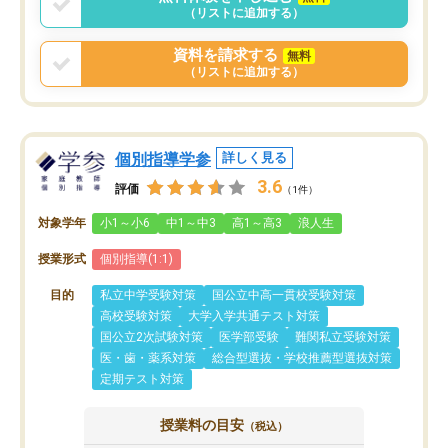
（リストに追加する）
資料を請求する
無料
（リストに追加する）
個別指導学参
詳しく見る
3.6
評価
（1件）
対象学年
小1～小6
中1～中3
高1～高3
浪人生
授業形式
個別指導(1:1)
目的
私立中学受験対策
国公立中高一貫校受験対策
高校受験対策
大学入学共通テスト対策
国公立2次試験対策
医学部受験
難関私立受験対策
医・歯・薬系対策
総合型選抜・学校推薦型選抜対策
定期テスト対策
授業料の目安
（税込）