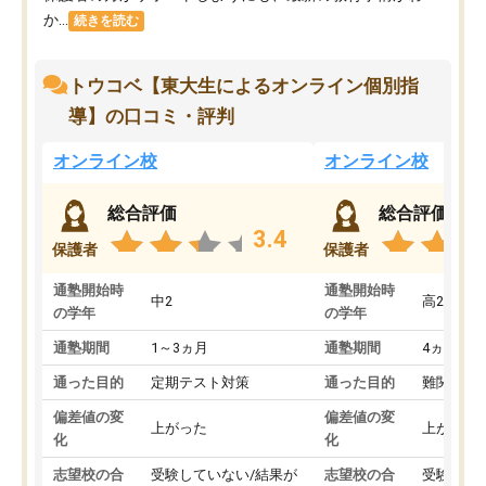
か...
続きを読む
トウコベ【東大生によるオンライン個別指
導】の口コミ・評判
オンライン校
オンライン校
総合評価
総合評価
3.4
保護者
保護者
通塾開始時
通塾開始時
中2
高2
の学年
の学年
通塾期間
1～3ヵ月
通塾期間
4ヵ月～1
通った目的
定期テスト対策
通った目的
難関私立
偏差値の変
偏差値の変
上がった
上がった
化
化
志望校の合
受験していない/結果が
志望校の合
受験して