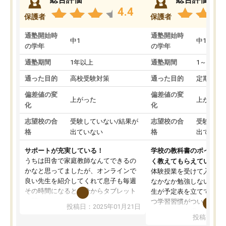
4.4
保護者
保護者
通塾開始時
通塾開始時
中1
中1
の学年
の学年
通塾期間
1年以上
通塾期間
1～3ヵ月
通った目的
高校受験対策
通った目的
定期テス
偏差値の変
偏差値の変
上がった
上がった
化
化
志望校の合
受験していない/結果が
志望校の合
受験して
格
出ていない
格
出ていな
サポートが充実している！
学校の教科書のポイント
うちは田舎で家庭教師なんてできるの
く教えてもらえている
かなと思ってましたが、オンラインで
体験授業を受けて入塾し
良い先生を紹介してくれて息子も毎週
なかなか勉強しない息子
その時間になると自分からタブレット
生が予定表を立ててくれ
を開いてzoomを繋げるようになりまし
つ学習習慣がついてきま
投稿日：2025年01月21日
た！5科目なんでもOKなのもとても気
オンラインで週に一度の
投稿日：20
に入っています
指導が無い日も予定表に