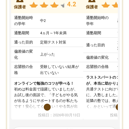
4.2
保護者
保護者
通塾開始時
通塾開始時の
中2
高3
の学年
学年
通塾期間
4ヵ月～1年未満
通塾期間
1～3
通った目的
定期テスト対策
大学入
通った目的
対策
偏差値の変
上がった
化
偏差値の変化
上がっ
志望校の合
受験していない/結果が
志望校の合格
合格し
格
出ていない
ラストスパートの１か月
オンラインで勉強のコツが学べる！
が、本当に助かりました
初めは料金面で躊躇していましたが、
共通テストに向けての追
お試し後の面談で、「子どもがやる気
に、入塾しました。田舎
が出るようにサポートするのが私たち
近隣の塾では、教えても
です！安心してください！やる気が出
く、かといって通うには
ないのは私たち講師の責任です」と言
が、トライならオンライ
投稿日：2026年03月13日
投稿日：20
ってくださり、確かに！と考えて、思
可能なので本当に助かり
い切って入塾しました。英語が苦手だ
テストの内容重視でした