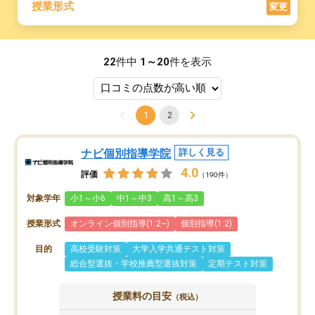
授業形式
変更
22
件中
1～20
件を表示
1
2
ナビ個別指導学院
詳しく見る
4.0
評価
（190件）
対象学年
小1～小6
中1～中3
高1～高3
授業形式
オンライン個別指導(1:2~)
個別指導(1:2)
目的
高校受験対策
大学入学共通テスト対策
総合型選抜・学校推薦型選抜対策
定期テスト対策
授業料の目安
（税込）