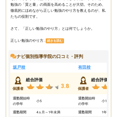
勉強の「質と量」の両面を高めることが大切。そのため、
徹底的にほめながら正しい勉強のやり方を教えるのが、私
たちの役割です。
さて、「正しい勉強のやり方」とは何でしょうか。
正しい勉強のやり方...
続きを読む
ナビ個別指導学院の口コミ・評判
坂戸校
有田校
総合評価
総合評価
3.8
保護者
保護者
通塾開始時
通塾開始時
小5
小1
の学年
の学年
通塾期間
4ヵ月～1年未満
通塾期間
1年以上