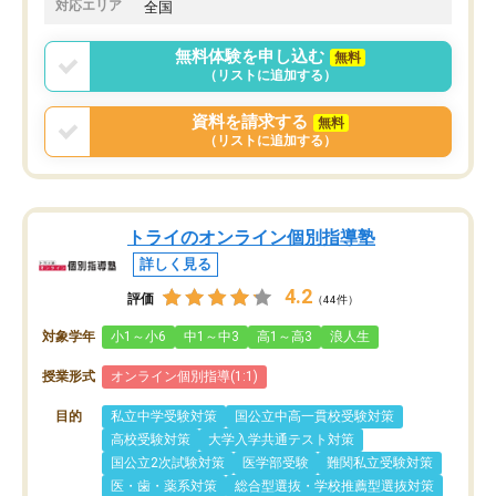
対応エリア
全国
無料体験を申し込む
無料
（リストに追加する）
資料を請求する
無料
（リストに追加する）
トライのオンライン個別指導塾
詳しく見る
4.2
評価
（44件）
対象学年
小1～小6
中1～中3
高1～高3
浪人生
授業形式
オンライン個別指導(1:1)
目的
私立中学受験対策
国公立中高一貫校受験対策
高校受験対策
大学入学共通テスト対策
国公立2次試験対策
医学部受験
難関私立受験対策
医・歯・薬系対策
総合型選抜・学校推薦型選抜対策