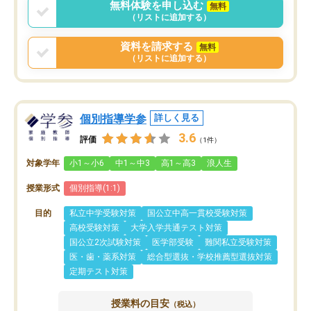
無料体験を申し込む
無料
（リストに追加する）
資料を請求する
無料
（リストに追加する）
個別指導学参
詳しく見る
3.6
評価
（1件）
対象学年
小1～小6
中1～中3
高1～高3
浪人生
授業形式
個別指導(1:1)
目的
私立中学受験対策
国公立中高一貫校受験対策
高校受験対策
大学入学共通テスト対策
国公立2次試験対策
医学部受験
難関私立受験対策
医・歯・薬系対策
総合型選抜・学校推薦型選抜対策
定期テスト対策
授業料の目安
（税込）