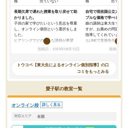
格
出ていない
格
出ていな
長期欠席で遅れた授業を取り戻せて助
自宅で現役国公立大学生
かりました。
ブルな価格で学べる
子供の家で学びたいという意志を尊重
娘の講師は東大生では無
し、オンライン個別という選択をしま
すが、お薦めの問題集や
した。
指導してくれています。2
ヒアリングでどのような講師が希望
もLINEで直接先生に質問
か、オプションは付帯するかなど選ぶ
教科でも)。受講科目や
投稿日：2025年09月12日
投稿日：20
事が出来ました。
めれるので、個人に合っ
講師とのマッチング後講師との初回ミ
ると思います。カリキュ
ーティングを行い、その講師で良いか
いなのがあり(有料)、受
トウコベ【東大生によるオンライン個別指導】の口
他の講師を希望するか子供との相性も
ことをどんなスケジュー
コミをもっとみる
見てから講師を決定する事ができま
くか相談したのですが、
す。
ち期待したものではなく
うちの子は、初回面談の講師の方で決
内容でした。それでも明
愛子駅の教室一覧
定しました。
やる気も出ましたし、苦
くなってきたようなので
オンラインツールを使用した単語帳の
お願いして良かったと思
オンライン校
詳しく見る
共有があり宿題もそちらで出される形
も合わなければチェンジ
でした。
娘は3科目ともずっと同
対応エリア
全国
2ヶ月で担当講師の方がお辞めになると
言う事で講師変更の申し出があり、あ