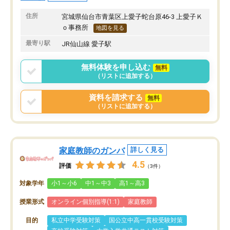
住所
宮城県仙台市青葉区上愛子蛇台原46-3 上愛子Ｋ
ｏ事務所
地図を見る
最寄り駅
JR仙山線 愛子駅
無料体験を申し込む
無料
（リストに追加する）
資料を請求する
無料
（リストに追加する）
家庭教師のガンバ
詳しく見る
4.5
評価
（3件）
対象学年
小1～小6
中1～中3
高1～高3
授業形式
オンライン個別指導(1:1)
家庭教師
目的
私立中学受験対策
国公立中高一貫校受験対策