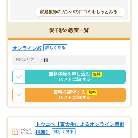
成績もだいぶ下の方でしたが、通い始
したり、LINEでわから
めて1年ほどだった今では平均点以上の
問できるのでとても助か
家庭教師のガンバの口コミをもっとみる
科目が増えてきました！あと1年受験ま
であるので無料の週末教室を使用しな
がら頑張って欲しいと思います！
愛子駅の教室一覧
オンライン校
詳しく見る
対応エリア
全国
無料体験を申し込む
無料
（リストに追加する）
資料を請求する
無料
（リストに追加する）
トウコベ【東大生によるオンライン個別
指導】
詳しく見る