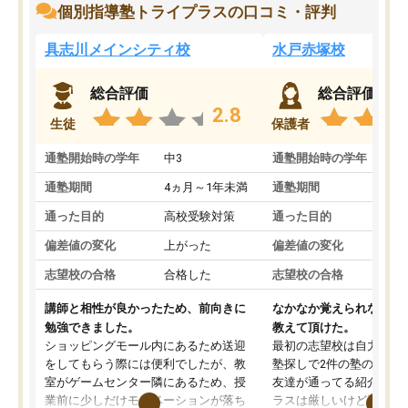
個別指導塾トライプラスの口コミ・評判
具志川メインシティ校
水戸赤塚校
総合評価
総合評価
2.8
生徒
保護者
通塾開始時の学年
中3
通塾開始時の学年
中
通塾期間
4ヵ月～1年未満
通塾期間
4
通った目的
高校受験対策
通った目的
高
偏差値の変化
上がった
偏差値の変化
変
志望校の合格
合格した
志望校の合格
合
講師と相性が良かったため、前向きに
なかなか覚えられなかっ
勉強できました。
教えて頂けた。
ショッピングモール内にあるため送迎
最初の志望校は自力では
をしてもらう際には便利でしたが、教
塾探しで2件の塾の説明
室がゲームセンター隣にあるため、授
友達が通ってる紹介で行
業前に少しだけモチベーションが落ち
ラスは厳しいけど頑張れ