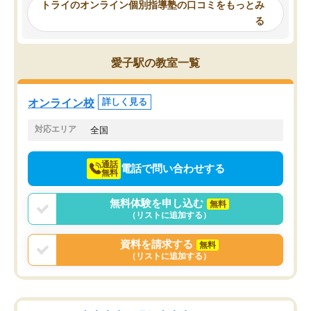
ったんですが、学生の先生から学ぶこ
らないところをピンポイ
トライのオンライン個別指導塾の口コミをもっとみ
とで、勉強のコツみたいなものをつか
頂いて、とてもわかりや
る
み、徐々に成績が上がったらいいなと
していました。一生を左
思っていました。何が今足りないのか
スト、多少お金がかかっ
を的確に指導いただき、子どももびっ
思い切って入塾してよか
愛子駅の教室一覧
くりするほど楽しんでやる気を持って
塾を受けています。狙い通り、少しず
つ成績も上がり、苦手意識も無くなっ
オンライン校
詳しく見る
てきたので、さらに苦手な数学も追加
でお願いしました。来年の高校受験に
対応エリア
全国
向けて頑張っています。
通話
電話で問い合わせする
無料
無料体験を申し込む
無料
（リストに追加する）
資料を請求する
無料
（リストに追加する）