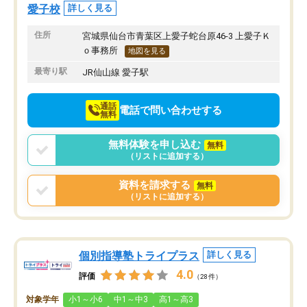
上駐車をするしかない点が少し不便で
になり、安心して通わせ
愛子校
詳しく見る
す。
感じています。これから
りたいと思える塾です。
住所
宮城県仙台市青葉区上愛子蛇台原46-3 上愛子Ｋ
ｏ事務所
地図を見る
最寄り駅
JR仙山線 愛子駅
通話
電話で問い合わせする
無料
無料体験を申し込む
無料
（リストに追加する）
資料を請求する
無料
（リストに追加する）
個別指導塾トライプラス
詳しく見る
4.0
評価
（28件）
対象学年
小1～小6
中1～中3
高1～高3