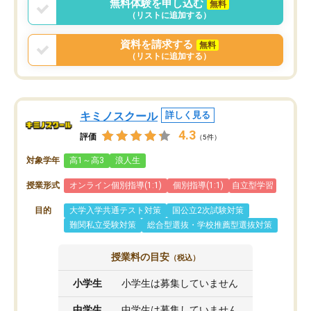
無料体験を申し込む
無料
まりに短期での変更だった為、塾に通
（リストに追加する）
う事にして退会しました。遅れも取り
戻せ、授業内容や講師の方は良かった
資料を請求する
無料
と思います。
（リストに追加する）
キミノスクール
詳しく見る
4.3
評価
（5件）
対象学年
高1～高3
浪人生
授業形式
オンライン個別指導(1:1)
個別指導(1:1)
自立型学習
目的
大学入学共通テスト対策
国公立2次試験対策
難関私立受験対策
総合型選抜・学校推薦型選抜対策
授業料の目安
（税込）
小学生
小学生は募集していません
中学生
中学生は募集していません