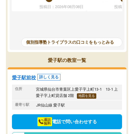
ることもありました。講師の方とは相
向きな意見を言ってくれ
投稿日：2026年08月08日
投稿日：20
性が良かったため、とても話しやすく
希望のある方に決めまし
勉強にもかなり前向きに取り組めたと
塾行ってるからと自宅で
思います。私自身人見知りな性格です
そかになって成績が落ち
が、個別指導ということもあり、質問
げることになってしまっ
もしやすく授業形式が合っていまし
ナスな事は言わず励まし
た。難しい問題では解説をより細かく
を教えて頂き出来ないこ
個別指導塾トライプラスの口コミをもっとみる
書いてくれたりと、生徒一人一人に合
うになった、覚えられた
った授業を考えてくれます。
ころ見て、見捨てず教え
当に感謝しかないです。
愛子駅の教室一覧
ってしまったけどとても
方で通ってよかったと思
愛子駅前校
詳しく見る
住所
宮城県仙台市青葉区上愛子字上町13-1 13-1 上
愛子字上町貸店舗 2階
地図を見る
最寄り駅
JR仙山線 愛子駅
通話
電話で問い合わせする
無料