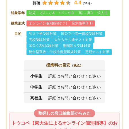
4.4
評価
（38件）
対象学年
幼児
小1～小6
中1～中3
高1～高3
浪人生
授業形式
オンライン個別指導(1:1)
個別指導(1:1)
目的
私立中学受験対策
国公立中高一貫校受験対策
高校受験対策
大学入学共通テスト対策
国公立2次試験対策
難関私立受験対策
総合型選抜・学校推薦型選抜対策
定期テスト対策
授業料の目安
（税込）
小学生
詳細はお問い合わせください
中学生
詳細はお問い合わせください
高校生
詳細はお問い合わせください
塾探しの窓口編集部からみた
トウコベ【東大生によるオンライン個別指導】のお