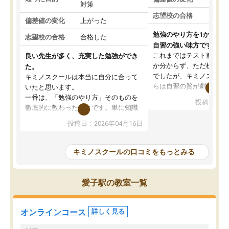
対策
志望校の合格
偏差値の変化
上がった
勉強のやり方を1から教
志望校の合格
合格した
自習の強い味方です。
これまではテスト前に何
良い先生が多く、充実した勉強ができ
か分からず、ただ机に座
た。
でしたが、キミノスクー
キミノスクールは本当に自分に合って
らは自習の質が劇的に変
いたと思います。
先生が毎日何をすべきか
一番は、「勉強のやり方」そのものを
投稿日：20
を明確にしてくれるので
徹底的に教わったことです。単に知識
ずに学習に取り組めるよ
を詰め込むのではなく、自学自習の習
投稿日：2026年04月16日
が一番の収穫です。
慣が身につくよう並走してくれるの
授業で教えてもらうとい
で、通塾日以外も机に向かうのが苦で
の仕方をコーチングして
はなくなりました。
キミノスクールの口コミをもっとみる
ルなので、家での学習習
身につきました。結果と
講師の方との距離も近く、親身なコー
た英語の偏差値が10以上
チングのおかげで、停滞期もモチベー
愛子駅の教室一覧
していた公立高校に無事
ションを維持できました。「やらされ
た。自分から学ぶ姿勢を
る勉強」から「目標のための勉強」へ
たい家庭には本当におす
意識が変わったことが、目標校への合
オンラインコース
詳しく見る
思います。
格に繋がったと思います。