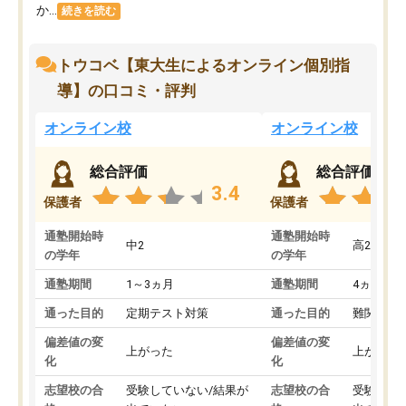
か...
続きを読む
トウコベ【東大生によるオンライン個別指
導】の口コミ・評判
オンライン校
オンライン校
総合評価
総合評価
3.4
保護者
保護者
通塾開始時
通塾開始時
中2
高2
の学年
の学年
通塾期間
1～3ヵ月
通塾期間
4ヵ月～1
通った目的
定期テスト対策
通った目的
難関私立
偏差値の変
偏差値の変
上がった
上がった
化
化
志望校の合
受験していない/結果が
志望校の合
受験して