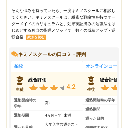
そんな悩みを持っていたら、一度キミノスクールに相談し
てください。キミノスクールは、緻密な戦略性を持つオー
ダーメイドのカリキュラムと、効果実証済みの勉強法をは
じめとする独自の指導メソッドで、数々の成績アップ・逆
転合格...
続きを読む
キミノスクールの口コミ・評判
柏校
オンラインコース
総合評価
総合評価
4.2
生徒
生徒
通塾開始時の
通塾開始時の学年
中
高1
学年
通塾期間
通塾期間
4ヵ月～1年未満
通った目的
大学入学共通テスト
通った目的
偏差値の変化