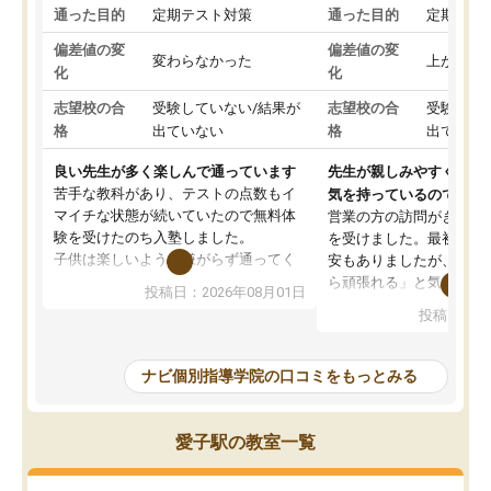
通った目的
定期テスト対策
通った目的
定期テス
偏差値の変
偏差値の変
変わらなかった
上がった
化
化
志望校の合
受験していない/結果が
志望校の合
受験して
格
出ていない
格
出ていな
良い先生が多く楽しんで通っています
先生が親しみやすく勉強
苦手な教科があり、テストの点数もイ
気を持っているので安心
マイチな状態が続いていたので無料体
営業の方の訪問がきっか
験を受けたのち入塾しました。
を受けました。最初は続
子供は楽しいようで嫌がらず通ってく
安もありましたが、子ど
れています。
ら頑張れる」と気に入り
投稿日：2026年08月01日
先生は良い方が多く、いつも笑顔で対
以上お世話になっていま
投稿日：20
応して頂けるので安心してお任せする
ても分かりやすく、学校
ことができます。
き方や、子どもに合った
教室は少し狭い印象なので夜の時間帯
方を丁寧に教えてくださ
ナビ個別指導学院の口コミをもっとみる
など生徒さんが多い時間帯は手狭では
が深まっていると感じま
ないかな？と感じます。
熱心で、一人ひとりの苦
また駅前にあるのでアクセスは良いで
握し、復習や講習を通し
愛子駅の教室一覧
すが駐車場がないのでお迎えの際に近
ポートしてくださいます
隣のコインパーキングを利用または路
前より勉強に前向きに取