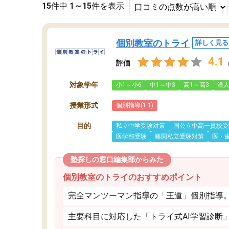
15
件中
1～15
件を表示
個別教室のトライ
詳しく見る
4.1
評価
対象学年
小1～小6
中1～中3
高1～高3
浪
授業形式
個別指導(1:1)
目的
私立中学受験対策
国公立中高一貫校受
医学部受験
難関私立受験対策
医・
塾探しの窓口編集部からみた
個別教室のトライのおすすめポイント
完全マンツーマン指導の「王道」個別指導
主要科目に対応した「トライ式AI学習診断