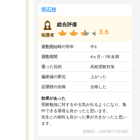
明石校
総合評価
3.6
保護者
通塾開始時の学年
中3
通塾期間
4ヵ月～1年未満
通った目的
高校受験対策
偏差値の変化
上がった
志望校の合格
合格した
効果があった
受験勉強に対するやる気が出るようになり、集
中できる環境も良かったと思います。
先生との相性も良かった事が大きかったと思い
ます。
投稿日：2023年11月28日