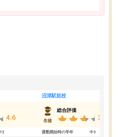
沼津駅前校
総合評価
4.6
3.8
生徒
中2
通塾開始時の学年
中3