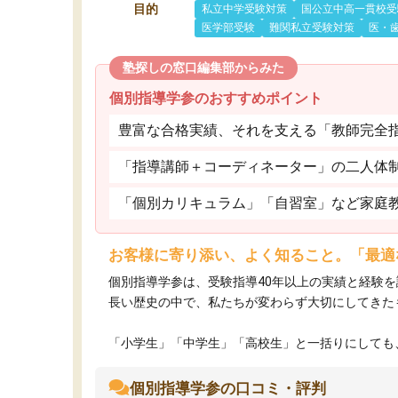
目的
私立中学受験対策
国公立中高一貫校受
医学部受験
難関私立受験対策
医・
塾探しの窓口編集部からみた
個別指導学参のおすすめポイント
豊富な合格実績、それを支える「教師完全
「指導講師＋コーディネーター」の二人体
「個別カリキュラム」「自習室」など家庭
お客様に寄り添い、よく知ること。「最適
個別指導学参は、受験指導40年以上の実績と経験
長い歴史の中で、私たちが変わらず大切にしてきた
「小学生」「中学生」「高校生」と一括りにしても、
個別指導学参の口コミ・評判