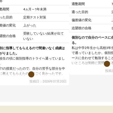
年
通塾期間
塾期間
4ヵ月～1年未満
通った目的
った目的
定期テスト対策
偏差値の変化
差値の変化
上がった
志望校の合格
受験していない/結果が出て
望校の合格
個別なので自分のペースに
いない
る。
私は中学2年生から高校3年
別に指導してもらえるので間違いなく成績は
で通っていましたか、個別
がりました。
ースに合わせて勉強するこ
校生の頃に個別指導のトライへ通っていまし
いところは気軽に質問でき
。
いところだと思いました。
対1の授業だったので、自分の苦手な部分を中
投稿日
専門の先生にも変えて貰え
に教えてもらえたのがすごく良かったです。
い覚え方だったりも教えて
からないところもその場で質問しやすく、理
投稿日：2026年07月20日
した。授業後は、その日の
できるまで丁寧に説明してもらえたので、勉
学校の宿題を自習スペース
への苦手意識が少しずつなくなりました。
近くに自分の担当の先生だ
の結果成績も上がり、自信を持って勉強に取
いるので分からないところ
組めるようになりました。
環境でした。おかげで偏差
生も話しやすく、毎回安心して通えたのを覚
いた高校や大学にも合格す
ています。