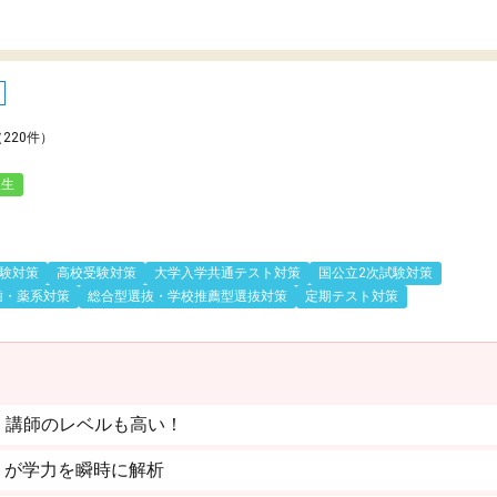
（220件）
人生
験対策
高校受験対策
大学入学共通テスト対策
国公立2次試験対策
歯・薬系対策
総合型選抜・学校推薦型選抜対策
定期テスト対策
。講師のレベルも高い！
」が学力を瞬時に解析