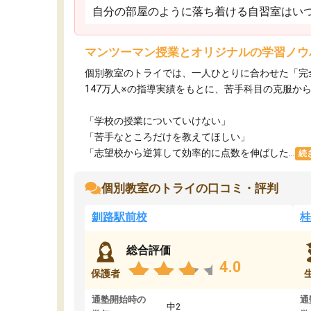
自分の部屋のように落ち着ける自習室はいつ
マンツーマン授業とオリジナルの学習ノウ
個別教室のトライでは、一人ひとりに合わせた「完
147万人※の指導実績をもとに、苦手科目の克服か
「学校の授業についていけない」​
「苦手なところだけを教えてほしい」​
「志望校から逆算して効率的に点数を伸ばした...
続
個別教室のトライの口コミ・評判
釧路駅前校
桂
総合評価
4.0
保護者
通塾開始時の
通
中2