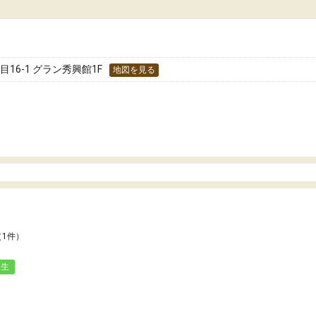
た！
分のペースで学びたい人や、集団授業が苦手
人には特におすすめできる塾だと思います。
16-1 グラン秀興館1F
地図を見る
（1件）
人生