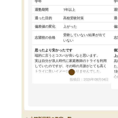
学年
学
通塾期間
1年以上
通
通った目的
高校受験対策
通
偏差値の変化
上がった
偏
受験していない/結果が出て
志望校の合格
志
いない
思ったより安かったです
個
端的に言うとコスパが良いなと思います。
上
実は自分が浪人時代に家庭教師のトライを利用
高
していたのですが、その時の月謝がとても高く
た
トライに良いイメージがありませんでした。
1
なので、少し不安だったのですが子供がどうし
心
投稿日：2026年08月04日
ても行きたいと言うので利用し始めた形です。
わ
しかし、以前とは違い料金がリーズナブルでび
解
っくりしました。
強
通って1年以上ですが、勉強への取り組み方が真
そ
っすぐに変化（率先して自宅で復習や予習をす
り
る）し成績も向上しています。
先
駅前なので送り迎えが少々負担になっています
え