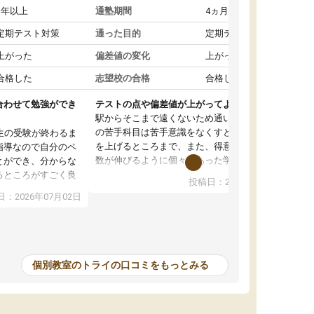
1年以上
通塾期間
4ヵ月～1年未満
定期テスト対策
通った目的
定期テスト対策
上がった
偏差値の変化
上がった
合格した
志望校の合格
合格した
合わせて勉強ができ
テストの点や偏差値が上がってよかった
駅からそこまで遠くないため通いやすく、自分
の苦手科目は苦手意識をなくすところから成績
生の受験が終わるま
を上げるところまで、また、得意科目はより点
指導なので自分のペ
数が伸びるように個々にあった学習方法で教え
とができ、分からな
てくれました。また、個別にやってくれること
るところがすごく良
投稿日：2026年06月19日
でわからないところをすぐに質問することがで
また、教科によって
：2026年07月02日
きて、後回しにせずその場で解決できることが
たので、わかりやす
とてもありがたかったです。個別ということも
頂きすごく助かりま
あり、料金は少し高めですが、自分の学力の上
おさらいだったり、
がり方を考えたら妥当なのではないかと思いま
で行うことができ、
した。
ったり、他の先生が
個別教室のトライの口コミをもっとみる
をすぐに質問できる
値が上がり志望して
ることができまし