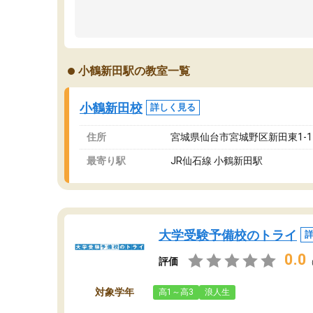
小鶴新田駅の教室一覧
小鶴新田校
詳しく見る
住所
宮城県仙台市宮城野区新田東1-1-4 K
最寄り駅
JR仙石線 小鶴新田駅
大学受験予備校のトライ
0.0
評価
対象学年
高1～高3
浪人生