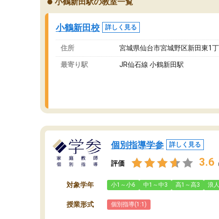
小鶴新田駅の教室一覧
が、それを加味しても通って損はないなと感じ
自
ています。
な
小鶴新田校
詳しく見る
住所
宮城県仙台市宮城野区新田東1丁目
最寄り駅
JR仙石線 小鶴新田駅
個別指導学参
詳しく見る
3.6
評価
対象学年
小1～小6
中1～中3
高1～高3
浪
授業形式
個別指導(1:1)