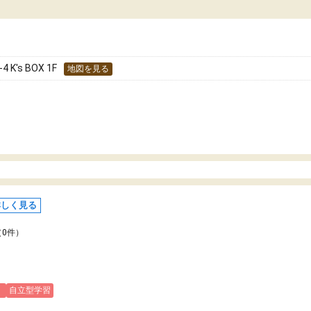
どうか確認してから入塾を
わせられる塾だと感じています。これからも
です。
世話になりたいと思える塾です。
's BOX 1F
地図を見る
詳しく見る
（0件）
)
自立型学習