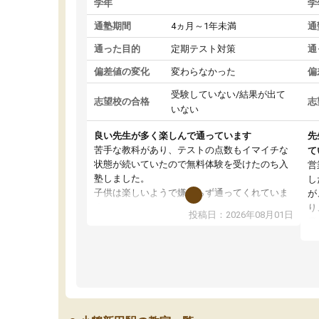
学年
学
通塾期間
4ヵ月～1年未満
通
通った目的
定期テスト対策
通
偏差値の変化
変わらなかった
偏
受験していない/結果が出て
志望校の合格
志
いない
良い先生が多く楽しんで通っています
先
苦手な教科があり、テストの点数もイマイチな
て
状態が続いていたので無料体験を受けたのち入
営
塾しました。
し
子供は楽しいようで嫌がらず通ってくれていま
が
す。
り
投稿日：2026年08月01日
先生は良い方が多く、いつも笑顔で対応して頂
業
けるので安心してお任せすることができます。
方
教室は少し狭い印象なので夜の時間帯など生徒
教
さんが多い時間帯は手狭ではないかな？と感じ
じ
ます。
単
また駅前にあるのでアクセスは良いですが駐車
ポ
場がないのでお迎えの際に近隣のコインパーキ
強