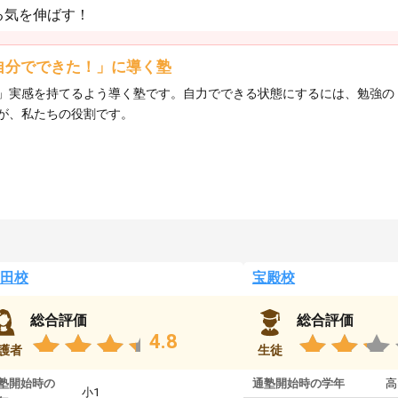
る気を伸ばす！
自分でできた！」に導く塾
」実感を持てるよう導く塾です。自力でできる状態にするには、勉強の
が、私たちの役割です。
田校
宝殿校
総合評価
総合評価
4.8
護者
生徒
塾開始時の
通塾開始時の学年
高
小1