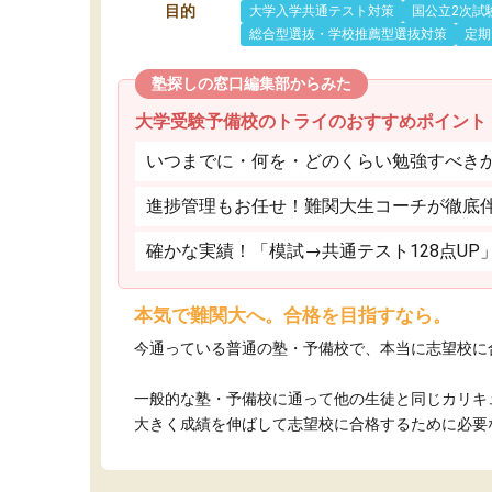
目的
大学入学共通テスト対策
国公立2次試
総合型選抜・学校推薦型選抜対策
定期
塾探しの窓口編集部からみた
大学受験予備校のトライのおすすめポイント
いつまでに・何を・どのくらい勉強すべき
進捗管理もお任せ！難関大生コーチが徹底
確かな実績！「模試→共通テスト128点UP
本気で難関大へ。合格を目指すなら。
今通っている普通の塾・予備校で、本当に志望校に
一般的な塾・予備校に通って他の生徒と同じカリキ
大きく成績を伸ばして志望校に合格するために必要な