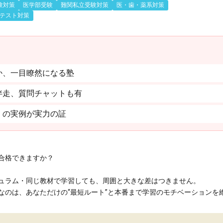
験対策
医学部受験
難関私立受験対策
医・歯・薬系対策
テスト対策
か、一目瞭然になる塾
伴走、質問チャットも有
」の実例が実力の証
合格できますか？
ュラム・同じ教材で学習しても、周囲と大きな差はつきません。
のは、あなただけの“最短ルート”と本番まで学習のモチベーションを維持