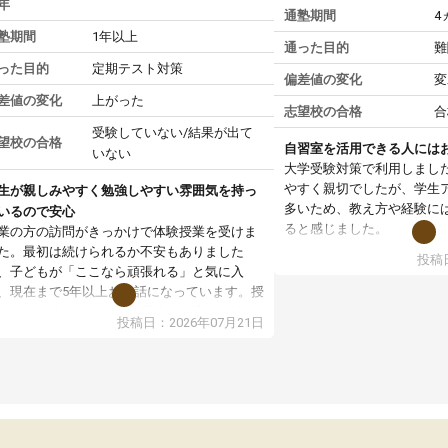
年
通塾期間
4
塾期間
1年以上
通った目的
難
った目的
定期テスト対策
偏差値の変化
変
差値の変化
上がった
志望校の合格
合
受験していない/結果が出て
望校の合格
自習室を活用できる人には
いない
大学受験対策で利用しまし
やすく親切でしたが、学生
生が親しみやすく勉強しやすい雰囲気を持っ
多いため、教え方や経験に
いるので安心
ると感じました。
業の方の訪問がきっかけで体験授業を受けま
た。最初は続けられるか不安もありました
投稿日
授業はホワイトボードを使
、子どもが「ここなら頑張れる」と気に入
ので、図や式を見ながら理
、現在まで5年以上お世話になっています。授
す。また、授業がない日で
はとても分かりやすく、学校とは違った解き
投稿日：2026年07月21日
るため、自宅では集中でき
や、子どもに合った覚え方・考え方を丁寧に
境だと思います。
えてくださるので、理解が深まっていると感
ます。先生方も熱心で、一人ひとりの苦手な
教室全体としては小学生や
元を把握し、復習や講習を通してしっかりサ
い印象でした。大学受験を
ートしてくださいます。子どもも以前より勉
生は、一度体験授業を受け
に前向きに取り組めるようになり、安心して