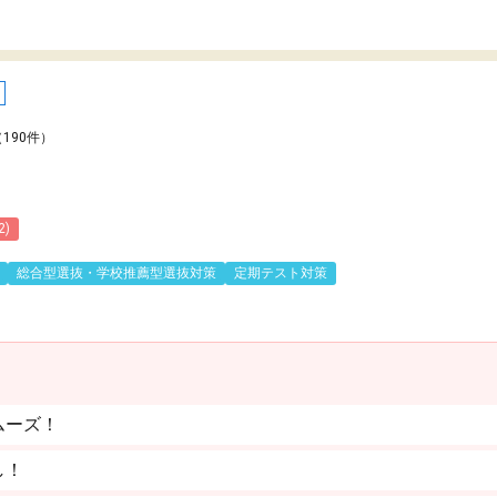
（190件）
2)
総合型選抜・学校推薦型選抜対策
定期テスト対策
ムーズ！
し！