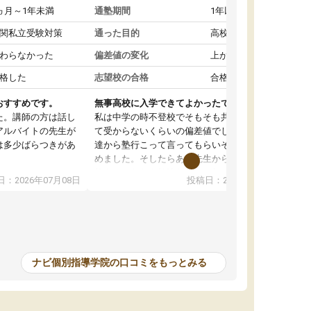
ヵ月～1年未満
通塾期間
1年以上
関私立受験対策
通った目的
高校受験対策
わらなかった
偏差値の変化
上がった
格した
志望校の合格
合格した
おすすめです。
無事高校に入学できてよかったです。
た。講師の方は話し
私は中学の時不登校でそもそも共学の高校なん
アルバイトの先生が
て受からないくらいの偏差値でした。ある日友
は多少ばらつきがあ
達から塾行こって言ってもらいそこから通い始
めました。そしたらある先生から学ぶ楽しさを
教えていただき勉強などして無かったのに自主
：2026年07月08日
投稿日：2026年07月01日
って説明してくれる
室で勉強するくらいハマりました。私の担当の
解しやすかったで
先生は無理に宿題などを押し付けてくるわけで
も自習室を利用でき
もなく優しく接して頂いてその感じが一年以上
ない人には便利な環
続き、お陰様で私は共学の高校に受かりまし
た。ほんと先生達には感謝しています。
ナビ個別指導学院の口コミをもっとみる
中学生の利用者が多
本格的に目指す高校
て自分に合う講師か