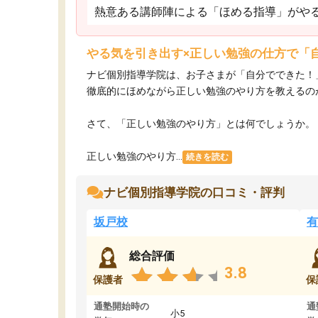
熱意ある講師陣による「ほめる指導」がや
やる気を引き出す×正しい勉強の仕方で「
ナビ個別指導学院は、お子さまが「自分でできた！
徹底的にほめながら正しい勉強のやり方を教えるの
さて、「正しい勉強のやり方」とは何でしょうか。
正しい勉強のやり方...
続きを読む
ナビ個別指導学院の口コミ・評判
坂戸校
有
総合評価
3.8
保護者
保
通塾開始時の
通
小5