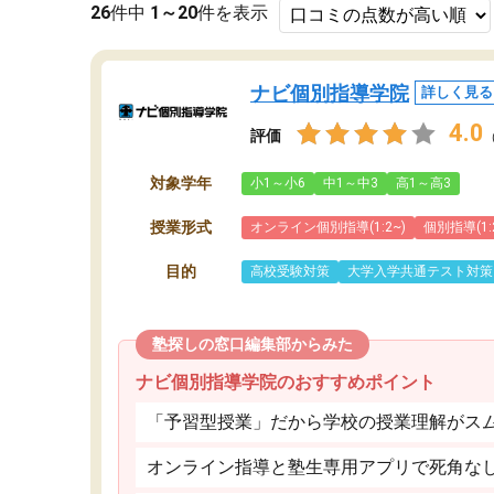
26
件中
1～20
件を表示
ナビ個別指導学院
詳しく見る
4.0
評価
対象学年
小1～小6
中1～中3
高1～高3
授業形式
オンライン個別指導(1:2~)
個別指導(1:
目的
高校受験対策
大学入学共通テスト対策
塾探しの窓口編集部からみた
ナビ個別指導学院のおすすめポイント
「予習型授業」だから学校の授業理解がス
オンライン指導と塾生専用アプリで死角な