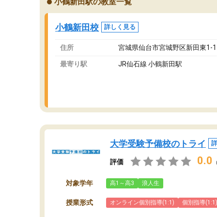
小鶴新田駅の教室一覧
ングを利用または路上駐車をするしかない点が
通
少し不便です。
お
小鶴新田校
詳しく見る
住所
宮城県仙台市宮城野区新田東1-1-4 K
最寄り駅
JR仙石線 小鶴新田駅
大学受験予備校のトライ
0.0
評価
対象学年
高1～高3
浪人生
授業形式
オンライン個別指導(1:1)
個別指導(1:1