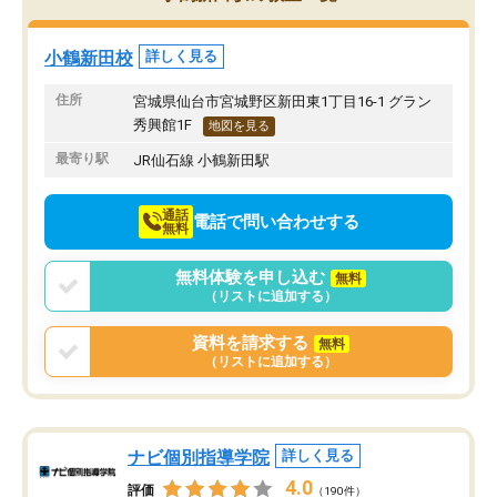
み方が真っすぐに変化（率先して自宅
先生も話しやすく、毎回
で復習や予習をする）し成績も向上し
たのを覚えています。
ています。
自分のペースで学びたい
小鶴新田校
詳しく見る
駅前なので送り迎えが少々負担になっ
業が苦手な人には特にお
ていますが、それを加味しても通って
塾だと思います。
住所
宮城県仙台市宮城野区新田東1丁目16-1 グラン
損はないなと感じています。
秀興館1F
地図を見る
最寄り駅
JR仙石線 小鶴新田駅
通話
電話で問い合わせする
無料
無料体験を申し込む
無料
（リストに追加する）
資料を請求する
無料
（リストに追加する）
ナビ個別指導学院
詳しく見る
4.0
評価
（190件）