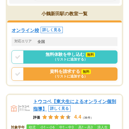
であるので無料の週末教室を使用しな
がら頑張って欲しいと思います！
小鶴新田駅の教室一覧
オンライン校
詳しく見る
対応エリア
全国
無料体験を申し込む
無料
（リストに追加する）
資料を請求する
無料
（リストに追加する）
トウコベ【東大生によるオンライン個別
指導】
詳しく見る
4.4
評価
（38件）
対象学年
幼児
小1～小6
中1～中3
高1～高3
浪人生