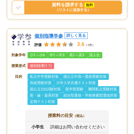
資料を請求する
無料
（リストに追加する）
個別指導学参
詳しく見る
3.6
評価
（1件）
対象学年
小1～小6
中1～中3
高1～高3
浪人生
授業形式
個別指導(1:1)
目的
私立中学受験対策
国公立中高一貫校受験対策
高校受験対策
大学入学共通テスト対策
国公立2次試験対策
医学部受験
難関私立受験対策
医・歯・薬系対策
総合型選抜・学校推薦型選抜対策
定期テスト対策
授業料の目安
（税込）
小学生
詳細はお問い合わせください