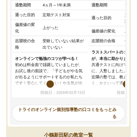
通塾期間
4ヵ月～1年未満
通塾期間
1～3
通った目的
定期テスト対策
大学入
通った目的
対策
偏差値の変
上がった
化
偏差値の変化
上がっ
志望校の合
受験していない/結果が
志望校の合格
合格し
格
出ていない
ラストスパートの１か月
オンラインで勉強のコツが学べる！
が、本当に助かりました
初めは料金面で躊躇していましたが、
共通テストに向けての追
お試し後の面談で、「子どもがやる気
に、入塾しました。田舎
が出るようにサポートするのが私たち
近隣の塾では、教えても
です！安心してください！やる気が出
く、かといって通うには
ないのは私たち講師の責任です」と言
が、トライならオンライ
投稿日：2026年03月13日
投稿日：20
ってくださり、確かに！と考えて、思
可能なので本当に助かり
い切って入塾しました。英語が苦手だ
テストの内容重視でした
ったんですが、学生の先生から学ぶこ
らないところをピンポイ
トライのオンライン個別指導塾の口コミをもっとみ
とで、勉強のコツみたいなものをつか
頂いて、とてもわかりや
る
み、徐々に成績が上がったらいいなと
していました。一生を左
思っていました。何が今足りないのか
スト、多少お金がかかっ
を的確に指導いただき、子どももびっ
思い切って入塾してよか
小鶴新田駅の教室一覧