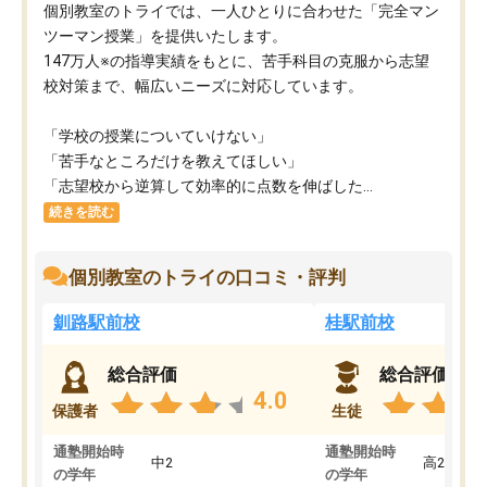
個別教室のトライでは、一人ひとりに合わせた「完全マン
ツーマン授業」を提供いたします。​
147万人※の指導実績をもとに、苦手科目の克服から志望
校対策まで、幅広いニーズに対応しています。​
「学校の授業についていけない」​
「苦手なところだけを教えてほしい」​
「志望校から逆算して効率的に点数を伸ばした...
続きを読む
個別教室のトライの口コミ・評判
釧路駅前校
桂駅前校
総合評価
総合評価
4.0
保護者
生徒
通塾開始時
通塾開始時
中2
高2
の学年
の学年