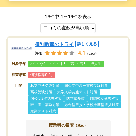
19
件中
1～19
件を表示
個別教室のトライ
詳しく見る
4.1
評価
（220件）
対象学年
小1～小6
中1～中3
高1～高3
浪人生
授業形式
個別指導(1:1)
目的
私立中学受験対策
国公立中高一貫校受験対策
高校受験対策
大学入学共通テスト対策
国公立2次試験対策
医学部受験
難関私立受験対策
医・歯・薬系対策
総合型選抜・学校推薦型選抜対策
定期テスト対策
授業料の目安
（税込）