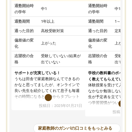
通塾開始時
通塾開始時
中1
中1
の学年
の学年
通塾期間
1年以上
通塾期間
1～3ヵ月
通った目的
高校受験対策
通った目的
定期テス
偏差値の変
偏差値の変
上がった
上がった
化
化
志望校の合
受験していない/結果が
志望校の合
受験して
格
出ていない
格
出ていな
サポートが充実している！
学校の教科書のポイント
うちは田舎で家庭教師なんてできるの
く教えてもらえている
かなと思ってましたが、オンラインで
体験授業を受けて入塾し
良い先生を紹介してくれて息子も毎週
なかなか勉強しない息子
その時間になると自分からタブレット
生が予定表を立ててくれ
を開いてzoomを繋げるようになりまし
つ学習習慣がついてきま
投稿日：2025年01月21日
た！5科目なんでもOKなのもとても気
オンラインで週に一度の
投稿日：20
に入っています
指導が無い日も予定表に
成績もだいぶ下の方でしたが、通い始
したり、LINEでわから
めて1年ほどだった今では平均点以上の
問できるのでとても助か
家庭教師のガンバの口コミをもっとみる
科目が増えてきました！あと1年受験ま