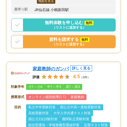
地図を見る
最寄り駅
JR仙石線 小鶴新田駅
無料体験を申し込む
無料
（リストに追加する）
資料を請求する
無料
（リストに追加する）
家庭教師のガンバ
詳しく見る
4.5
評価
（3件）
対象学年
小1～小6
中1～中3
高1～高3
授業形式
オンライン個別指導(1:1)
家庭教師
目的
私立中学受験対策
国公立中高一貫校受験対策
高校受験対策
大学入学共通テスト対策
国公立2次試験対策
難関私立受験対策
総合型選抜・学校推薦型選抜対策
定期テスト対策