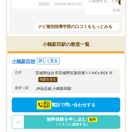
れています。
ら頑張れる」と気に入り
投稿日：2026年08月01日
先生は良い方が多く、いつも笑顔で対
以上お世話になっていま
投稿日：20
応して頂けるので安心してお任せする
ても分かりやすく、学校
ことができます。
き方や、子どもに合った
教室は少し狭い印象なので夜の時間帯
方を丁寧に教えてくださ
ナビ個別指導学院の口コミをもっとみる
など生徒さんが多い時間帯は手狭では
が深まっていると感じま
ないかな？と感じます。
熱心で、一人ひとりの苦
また駅前にあるのでアクセスは良いで
握し、復習や講習を通し
小鶴新田駅の教室一覧
すが駐車場がないのでお迎えの際に近
ポートしてくださいます
隣のコインパーキングを利用または路
前より勉強に前向きに取
上駐車をするしかない点が少し不便で
になり、安心して通わせ
小鶴新田校
詳しく見る
す。
感じています。これから
りたいと思える塾です。
住所
宮城県仙台市宮城野区新田東1-1-4 K's BOX 1F
地図を見る
最寄り駅
JR仙石線 小鶴新田駅
通話
電話で問い合わせする
無料
無料体験を申し込む
無料
（リストに追加する）