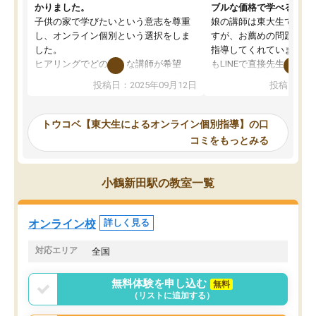
かりました。
ブルな価格で学べる
子供の家で学びたいという意志を尊重
娘の講師は東大生では無
し、オンライン個別という選択をしま
すが、お薦めの問題集や
した。
指導してくれています。2
ヒアリングでどのような講師が希望
もLINEで直接先生に質問
か、オプションは付帯するかなど選ぶ
教科でも)。受講科目や
投稿日：2025年09月12日
投稿日：20
事が出来ました。
めれるので、個人に合っ
講師とのマッチング後講師との初回ミ
ると思います。カリキュ
ーティングを行い、その講師で良いか
いなのがあり(有料)、受
トウコベ【東大生によるオンライン個別指導】の口
他の講師を希望するか子供との相性も
ことをどんなスケジュー
コミをもっとみる
見てから講師を決定する事ができま
くか相談したのですが、
す。
ち期待したものではなく
うちの子は、初回面談の講師の方で決
内容でした。それでも明
小鶴新田駅の教室一覧
定しました。
やる気も出ましたし、苦
くなってきたようなので
オンラインツールを使用した単語帳の
お願いして良かったと思
オンライン校
詳しく見る
共有があり宿題もそちらで出される形
も合わなければチェンジ
でした。
娘は3科目ともずっと同
対応エリア
全国
2ヶ月で担当講師の方がお辞めになると
言う事で講師変更の申し出があり、あ
無料体験を申し込む
無料
まりに短期での変更だった為、塾に通
（リストに追加する）
う事にして退会しました。遅れも取り