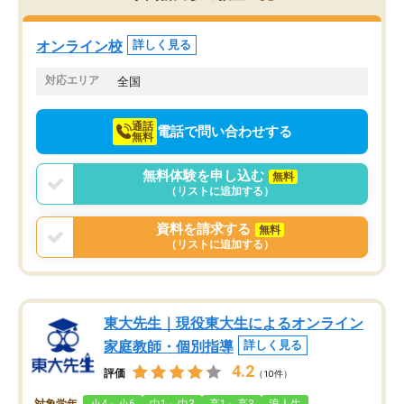
くりするほど楽しんでやる気を持って
塾を受けています。狙い通り、少しず
つ成績も上がり、苦手意識も無くなっ
オンライン校
詳しく見る
てきたので、さらに苦手な数学も追加
でお願いしました。来年の高校受験に
対応エリア
全国
向けて頑張っています。
通話
電話で問い合わせする
無料
無料体験を申し込む
無料
（リストに追加する）
資料を請求する
無料
（リストに追加する）
東大先生｜現役東大生によるオンライン
家庭教師・個別指導
詳しく見る
4.2
評価
（10件）
対象学年
小4～小6
中1～中3
高1～高3
浪人生