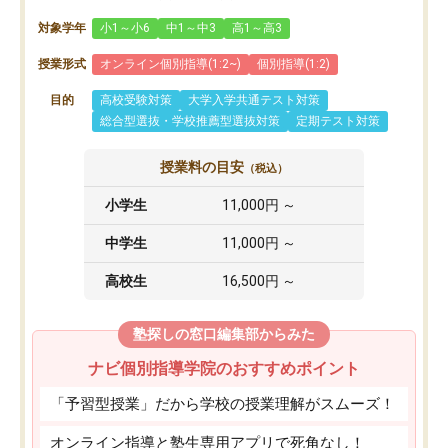
対象学年
小1～小6
中1～中3
高1～高3
授業形式
オンライン個別指導(1:2~)
個別指導(1:2)
目的
高校受験対策
大学入学共通テスト対策
総合型選抜・学校推薦型選抜対策
定期テスト対策
授業料の目安
（税込）
小学生
11,000円 ～
中学生
11,000円 ～
高校生
16,500円 ～
塾探しの窓口編集部からみた
ナビ個別指導学院のおすすめポイント
「予習型授業」だから学校の授業理解がスムーズ！
オンライン指導と塾生専用アプリで死角なし！