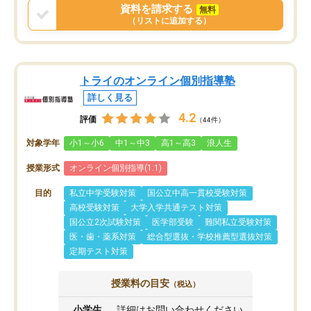
戻せ、授業内容や講師の方は良かった
資料を請求する
無料
と思います。
（リストに追加する）
トライのオンライン個別指導塾
詳しく見る
4.2
評価
（44件）
対象学年
小1～小6
中1～中3
高1～高3
浪人生
授業形式
オンライン個別指導(1:1)
目的
私立中学受験対策
国公立中高一貫校受験対策
高校受験対策
大学入学共通テスト対策
国公立2次試験対策
医学部受験
難関私立受験対策
医・歯・薬系対策
総合型選抜・学校推薦型選抜対策
定期テスト対策
授業料の目安
（税込）
小学生
詳細はお問い合わせください