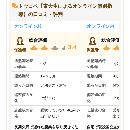
トウコベ【東大生によるオンライン個別指
導】の口コミ・評判
オンライン校
オンライン校
総合評価
総合評価
3.4
保護者
保護者
通塾開始時
通塾開始時
中2
高2
の学年
の学年
通塾期間
1～3ヵ月
通塾期間
4ヵ月～1
通った目的
定期テスト対策
通った目的
難関私立
偏差値の変
偏差値の変
上がった
上がった
化
化
志望校の合
受験していない/結果が
志望校の合
受験して
格
出ていない
格
出ていな
長期欠席で遅れた授業を取り戻せて助
自宅で現役国公立大学生