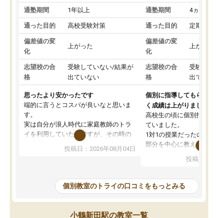
通塾期間
1年以上
通塾期間
4ヵ月～1
通った目的
高校受験対策
通った目的
定期テス
偏差値の変
偏差値の変
上がった
上がった
化
化
志望校の合
受験していない/結果が
志望校の合
受験して
格
出ていない
格
出ていな
思ったより安かったです
個別に指導してもらえる
端的に言うとコスパが良いなと思いま
く成績は上がりました。
す。
高校生の頃に個別指導の
実は自分が浪人時代に家庭教師のトラ
ていました。
イを利用していたのですが、その時の
1対1の授業だったので、
月謝がとても高くトライに良いイメー
部分を中心に教えてもら
投稿日：2026年08月04日
ジがありませんでした。
く良かったです。
投稿日：20
なので、少し不安だったのですが子供
わからないところもその
がどうしても行きたいと言うので利用
すく、理解できるまで丁
し始めた形です。
もらえたので、勉強への
個別教室のトライの口コミをもっとみる
しかし、以前とは違い料金がリーズナ
しずつなくなりました。
ブルでびっくりしました。
その結果成績も上がり、
通って1年以上ですが、勉強への取り組
勉強に取り組めるように
小鶴新田駅の教室一覧