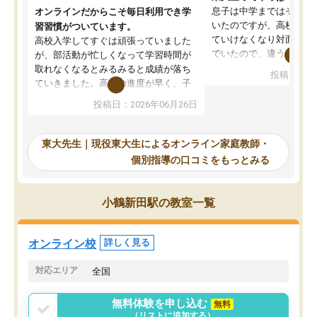
息子は中学まではそこそ
オンラインだからこそ毎日利用でき学
いたのですが、高校に入
習習慣がついています。
ていけなくなり対面の塾
高校入学してすぐは頑張っていました
でいたので、違うアプロ
が、部活動が忙しくなって学習時間が
考えて入りました。地元
取れなくなるとみるみると成績が落ち
投稿日：20
で、当初は模試でD判定
ていきました。高校の進度が早く、子
していたのですが、やは
供も家に帰って勉強の話すると嫌な反
投稿日：2026年06月26日
験勉強に詳しく、先生か
応を示します。東大先生にお願いして
受け合格できました。ま
からは効率的な計画を先生が立ててく
自習室が毎日使えていつ
れるので、親としても安心です。毎日
東大先生｜現役東大生によるオンライン家庭教師・
るのが心強かったようで
使える自習室とかもあり、わからない
個別指導の口コミをもっとみる
謝です。
ところがあれば先生が回答してくれる
のも重宝しています。
小鶴新田駅の教室一覧
オンライン校
詳しく見る
対応エリア
全国
無料体験を申し込む
無料
（リストに追加する）