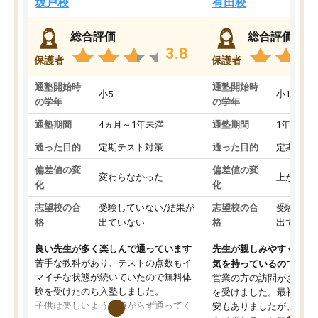
坂戸校
有田校
総合評価
総合評価
3.8
保護者
保護者
通塾開始時
通塾開始時
小5
小1
の学年
の学年
通塾期間
4ヵ月～1年未満
通塾期間
1年以上
通った目的
定期テスト対策
通った目的
定期テス
偏差値の変
偏差値の変
変わらなかった
上がった
化
化
志望校の合
受験していない/結果が
志望校の合
受験して
格
出ていない
格
出ていな
良い先生が多く楽しんで通っています
先生が親しみやすく勉強
苦手な教科があり、テストの点数もイ
気を持っているので安心
マイチな状態が続いていたので無料体
営業の方の訪問がきっか
験を受けたのち入塾しました。
を受けました。最初は続
子供は楽しいようで嫌がらず通ってく
安もありましたが、子ど