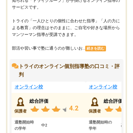
知られる「トライグループ」が手掛けるオンライン指導の
サービスです。
トライの「一人ひとりの個性に合わせた指導」「人の力に
よる教育」の理念はそのままに、ご自宅や好きな場所から
マンツーマン指導が受講できます。
部活や習い事で塾に通うのが難しいお...
続きを読む
トライのオンライン個別指導塾の口コミ・評
判
オンライン校
オンライン校
総合評価
総合評価
4.2
保護者
保護者
通塾開始時
通塾開始時の
中2
高3
の学年
学年