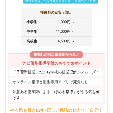
総合型選抜・学校推薦型選抜対策
定期テスト対策
授業料の目安
（税込）
小学生
11,000円 ～
中学生
11,000円 ～
高校生
16,500円 ～
塾探しの窓口編集部からみた
ナビ個別指導学院のおすすめポイント
「予習型授業」だから学校の授業理解がスムーズ！
オンライン指導と塾生専用アプリで死角なし！
熱意ある講師陣による「ほめる指導」がやる気を伸
ばす！
やる気を引き出す×正しい勉強の仕方で「自分で