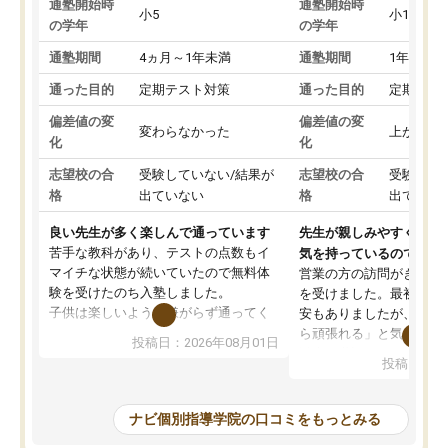
通塾開始時
通塾開始時
小5
小1
の学年
の学年
通塾期間
4ヵ月～1年未満
通塾期間
1年以上
通った目的
定期テスト対策
通った目的
定期テス
偏差値の変
偏差値の変
変わらなかった
上がった
化
化
志望校の合
受験していない/結果が
志望校の合
受験して
格
出ていない
格
出ていな
良い先生が多く楽しんで通っています
先生が親しみやすく勉強
苦手な教科があり、テストの点数もイ
気を持っているので安心
マイチな状態が続いていたので無料体
営業の方の訪問がきっか
験を受けたのち入塾しました。
を受けました。最初は続
子供は楽しいようで嫌がらず通ってく
安もありましたが、子ど
れています。
ら頑張れる」と気に入り
投稿日：2026年08月01日
先生は良い方が多く、いつも笑顔で対
以上お世話になっていま
投稿日：20
応して頂けるので安心してお任せする
ても分かりやすく、学校
ことができます。
き方や、子どもに合った
教室は少し狭い印象なので夜の時間帯
方を丁寧に教えてくださ
ナビ個別指導学院の口コミをもっとみる
など生徒さんが多い時間帯は手狭では
が深まっていると感じま