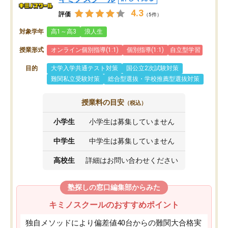
4.3
評価
（5件）
対象学年
高1～高3
浪人生
授業形式
オンライン個別指導(1:1)
個別指導(1:1)
自立型学習
目的
大学入学共通テスト対策
国公立2次試験対策
難関私立受験対策
総合型選抜・学校推薦型選抜対策
授業料の目安
（税込）
小学生
小学生は募集していません
中学生
中学生は募集していません
高校生
詳細はお問い合わせください
塾探しの窓口編集部からみた
キミノスクールのおすすめポイント
独自メソッドにより偏差値40台からの難関大合格実