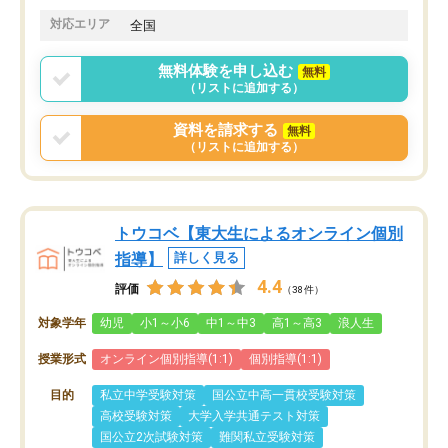
対応エリア
全国
無料体験を申し込む
無料
（リストに追加する）
資料を請求する
無料
（リストに追加する）
トウコベ【東大生によるオンライン個別
指導】
詳しく見る
4.4
評価
（38件）
対象学年
幼児
小1～小6
中1～中3
高1～高3
浪人生
授業形式
オンライン個別指導(1:1)
個別指導(1:1)
目的
私立中学受験対策
国公立中高一貫校受験対策
高校受験対策
大学入学共通テスト対策
国公立2次試験対策
難関私立受験対策