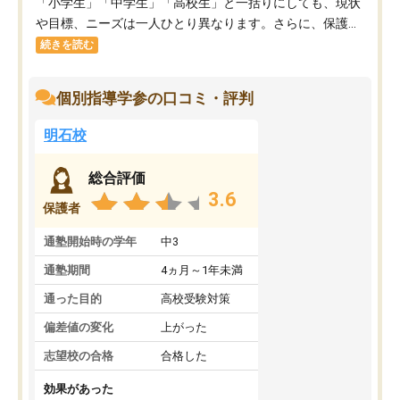
「小学生」「中学生」「高校生」と一括りにしても、現状
や目標、ニーズは一人ひとり異なります。さらに、保護...
続きを読む
個別指導学参の口コミ・評判
明石校
総合評価
3.6
保護者
通塾開始時の学年
中3
通塾期間
4ヵ月～1年未満
通った目的
高校受験対策
偏差値の変化
上がった
志望校の合格
合格した
効果があった