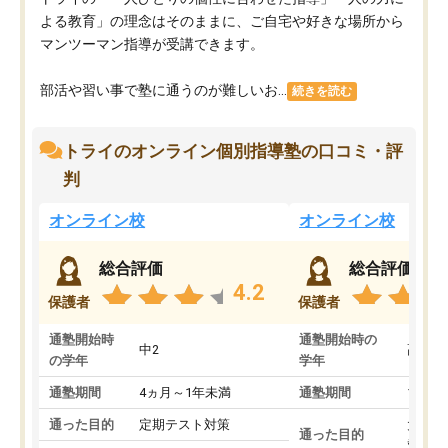
よる教育」の理念はそのままに、ご自宅や好きな場所から
マンツーマン指導が受講できます。
部活や習い事で塾に通うのが難しいお...
続きを読む
トライのオンライン個別指導塾の口コミ・評
判
オンライン校
オンライン校
総合評価
総合評価
4.2
保護者
保護者
通塾開始時
通塾開始時の
中2
高3
の学年
学年
通塾期間
4ヵ月～1年未満
通塾期間
1～3
通った目的
定期テスト対策
大学入
通った目的
対策