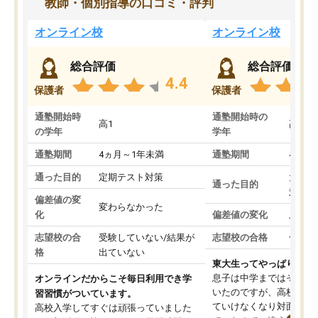
教師・個別指導の口コミ・評判
オンライン校
オンライン校
総合評価
総合評価
4.4
保護者
保護者
通塾開始時
通塾開始時の
高1
高3
の学年
学年
通塾期間
4ヵ月～1年未満
通塾期間
4ヵ月
通った目的
定期テスト対策
大学入
通った目的
対策
偏差値の変
変わらなかった
化
偏差値の変化
上がっ
志望校の合
受験していない/結果が
志望校の合格
合格し
格
出ていない
東大生ってやっぱりすご
息子は中学まではそこそ
オンラインだからこそ毎日利用でき学
いたのですが、高校に入
習習慣がついています。
ていけなくなり対面の塾
高校入学してすぐは頑張っていました