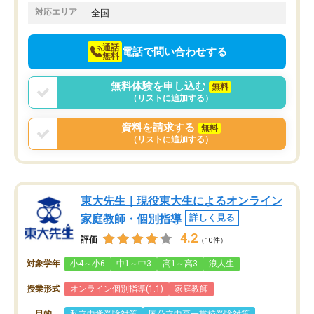
でお願いしました。来年の高校受験に
対応エリア
全国
向けて頑張っています。
通話
電話で問い合わせする
無料
無料体験を申し込む
無料
（リストに追加する）
資料を請求する
無料
（リストに追加する）
東大先生｜現役東大生によるオンライン
家庭教師・個別指導
詳しく見る
4.2
評価
（10件）
対象学年
小4～小6
中1～中3
高1～高3
浪人生
授業形式
オンライン個別指導(1:1)
家庭教師
目的
私立中学受験対策
国公立中高一貫校受験対策