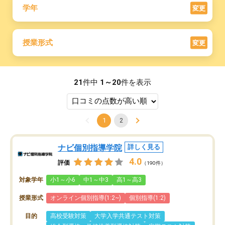
学年
変更
授業形式
変更
21
件中
1～20
件を表示
1
2
ナビ個別指導学院
詳しく見る
4.0
評価
（190件）
対象学年
小1～小6
中1～中3
高1～高3
授業形式
オンライン個別指導(1:2~)
個別指導(1:2)
目的
高校受験対策
大学入学共通テスト対策