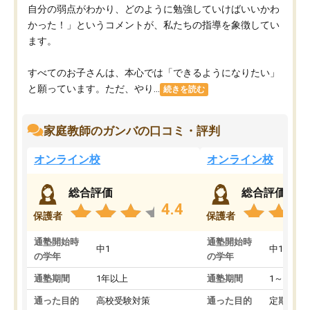
自分の弱点がわかり、どのように勉強していけばいいかわ
かった！」というコメントが、私たちの指導を象徴してい
ます。
すべてのお子さんは、本心では「できるようになりたい」
と願っています。ただ、やり...
続きを読む
家庭教師のガンバの口コミ・評判
オンライン校
オンライン校
総合評価
総合評価
4.4
保護者
保護者
通塾開始時
通塾開始時
中1
中1
の学年
の学年
通塾期間
1年以上
通塾期間
1～3ヵ月
通った目的
高校受験対策
通った目的
定期テス