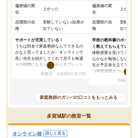
偏差値の変
偏差値の変
上がった
上がった
化
化
志望校の合
受験していない/結果が
志望校の合
受験して
格
出ていない
格
出ていな
サポートが充実している！
学校の教科書のポイント
うちは田舎で家庭教師なんてできるの
く教えてもらえている
かなと思ってましたが、オンラインで
体験授業を受けて入塾し
良い先生を紹介してくれて息子も毎週
なかなか勉強しない息子
その時間になると自分からタブレット
生が予定表を立ててくれ
を開いてzoomを繋げるようになりまし
つ学習習慣がついてきま
投稿日：2025年01月21日
た！5科目なんでもOKなのもとても気
オンラインで週に一度の
投稿日：20
に入っています
指導が無い日も予定表に
成績もだいぶ下の方でしたが、通い始
したり、LINEでわから
めて1年ほどだった今では平均点以上の
問できるのでとても助か
家庭教師のガンバの口コミをもっとみる
科目が増えてきました！あと1年受験ま
であるので無料の週末教室を使用しな
がら頑張って欲しいと思います！
多賀城駅の教室一覧
オンライン校
詳しく見る