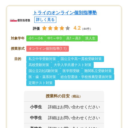
トライのオンライン個別指導塾
詳しく見る
4.2
評価
（44件）
対象学年
小1～小6
中1～中3
高1～高3
浪人生
授業形式
オンライン個別指導(1:1)
目的
私立中学受験対策
国公立中高一貫校受験対策
高校受験対策
大学入学共通テスト対策
国公立2次試験対策
医学部受験
難関私立受験対策
医・歯・薬系対策
総合型選抜・学校推薦型選抜対策
定期テスト対策
授業料の目安
（税込）
小学生
詳細はお問い合わせください
中学生
詳細はお問い合わせください