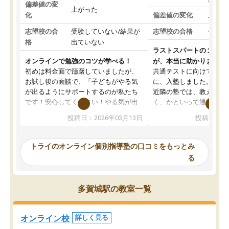
偏差値の変
上がった
化
偏差値の変化
上がっ
志望校の合
受験していない/結果が
志望校の合格
合格し
格
出ていない
ラストスパートの１か月
オンラインで勉強のコツが学べる！
が、本当に助かりました
初めは料金面で躊躇していましたが、
共通テストに向けての追
お試し後の面談で、「子どもがやる気
に、入塾しました。田舎
が出るようにサポートするのが私たち
近隣の塾では、教えても
です！安心してください！やる気が出
く、かといって通うには
ないのは私たち講師の責任です」と言
が、トライならオンライ
投稿日：2026年03月13日
投稿日：20
ってくださり、確かに！と考えて、思
可能なので本当に助かり
い切って入塾しました。英語が苦手だ
テストの内容重視でした
ったんですが、学生の先生から学ぶこ
らないところをピンポイ
トライのオンライン個別指導塾の口コミをもっとみ
とで、勉強のコツみたいなものをつか
頂いて、とてもわかりや
る
み、徐々に成績が上がったらいいなと
していました。一生を左
思っていました。何が今足りないのか
スト、多少お金がかかっ
を的確に指導いただき、子どももびっ
思い切って入塾してよか
多賀城駅の教室一覧
くりするほど楽しんでやる気を持って
塾を受けています。狙い通り、少しず
つ成績も上がり、苦手意識も無くなっ
オンライン校
詳しく見る
てきたので、さらに苦手な数学も追加