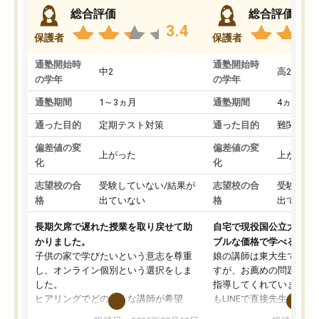
総合評価
総合評価
3.4
保護者
保護者
通塾開始時
通塾開始時
中2
高2
の学年
の学年
通塾期間
1～3ヵ月
通塾期間
4ヵ月～1
通った目的
定期テスト対策
通った目的
難関私立
偏差値の変
偏差値の変
上がった
上がった
化
化
志望校の合
受験していない/結果が
志望校の合
受験して
格
出ていない
格
出ていな
長期欠席で遅れた授業を取り戻せて助
自宅で現役国公立大学生
かりました。
ブルな価格で学べる
子供の家で学びたいという意志を尊重
娘の講師は東大生では無
し、オンライン個別という選択をしま
すが、お薦めの問題集や
した。
指導してくれています。2
ヒアリングでどのような講師が希望
もLINEで直接先生に質問
か、オプションは付帯するかなど選ぶ
教科でも)。受講科目や