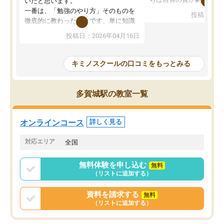
いたと思います。
先生が毎日何をすべきか
一番は、「勉強のやり方」そのものを
投稿日：20
を明確にしてくれるので
徹底的に教わったことです。単に知識
ずに学習に取り組めるよ
を詰め込むのではなく、自学自習の習
投稿日：2026年04月16日
が一番の収穫です。
慣が身につくよう並走してくれるの
授業で教えてもらうとい
で、通塾日以外も机に向かうのが苦で
の仕方をコーチングして
はなくなりました。
キミノスクールの口コミをもっとみる
ルなので、家での学習習
身につきました。結果と
講師の方との距離も近く、親身なコー
た英語の偏差値が10以上
チングのおかげで、停滞期もモチベー
多賀城駅の教室一覧
していた公立高校に無事
ションを維持できました。「やらされ
た。自分から学ぶ姿勢を
る勉強」から「目標のための勉強」へ
たい家庭には本当におす
意識が変わったことが、目標校への合
オンラインコース
詳しく見る
思います。
格に繋がったと思います。
対応エリア
全国
無料体験を申し込む
無料
（リストに追加する）
資料を請求する
無料
（リストに追加する）