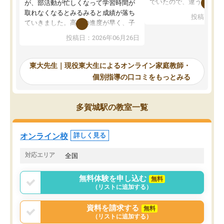
でいたので、違うアプロ
が、部活動が忙しくなって学習時間が
考えて入りました。地元
取れなくなるとみるみると成績が落ち
投稿日：20
で、当初は模試でD判定
ていきました。高校の進度が早く、子
していたのですが、やは
供も家に帰って勉強の話すると嫌な反
投稿日：2026年06月26日
験勉強に詳しく、先生か
応を示します。東大先生にお願いして
受け合格できました。ま
からは効率的な計画を先生が立ててく
自習室が毎日使えていつ
れるので、親としても安心です。毎日
東大先生｜現役東大生によるオンライン家庭教師・
るのが心強かったようで
使える自習室とかもあり、わからない
個別指導の口コミをもっとみる
謝です。
ところがあれば先生が回答してくれる
のも重宝しています。
多賀城駅の教室一覧
オンライン校
詳しく見る
対応エリア
全国
無料体験を申し込む
無料
（リストに追加する）
資料を請求する
無料
（リストに追加する）