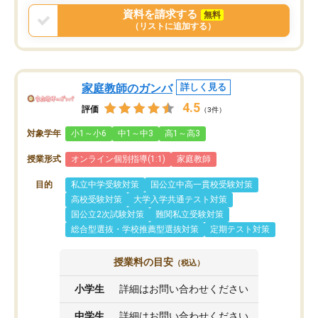
資料を請求する
無料
（リストに追加する）
家庭教師のガンバ
詳しく見る
4.5
評価
（3件）
対象学年
小1～小6
中1～中3
高1～高3
授業形式
オンライン個別指導(1:1)
家庭教師
目的
私立中学受験対策
国公立中高一貫校受験対策
高校受験対策
大学入学共通テスト対策
国公立2次試験対策
難関私立受験対策
総合型選抜・学校推薦型選抜対策
定期テスト対策
授業料の目安
（税込）
小学生
詳細はお問い合わせください
中学生
詳細はお問い合わせください