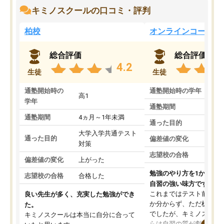
キミノスクールの口コミ・評判
柏校
オンラインコース
総合評価
総合評価
4.2
生徒
生徒
通塾開始時の
通塾開始時の学年
中
高1
学年
通塾期間
通塾期間
4ヵ月～1年未満
通った目的
大学入学共通テスト
通った目的
偏差値の変化
対策
志望校の合格
偏差値の変化
上がった
勉強のやり方を1から教
志望校の合格
合格した
自習の強い味方です。
これまではテスト前に何
良い先生が多く、充実した勉強ができ
か分からず、ただ机に座
た。
でしたが、キミノスクー
キミノスクールは本当に自分に合って
らは自習の質が劇的に変