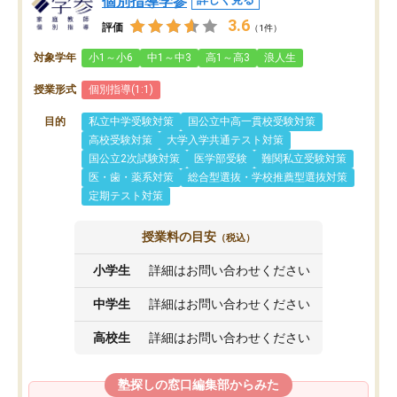
個別指導学参
3.6
評価
（1件）
対象学年
小1～小6
中1～中3
高1～高3
浪人生
授業形式
個別指導(1:1)
目的
私立中学受験対策
国公立中高一貫校受験対策
高校受験対策
大学入学共通テスト対策
国公立2次試験対策
医学部受験
難関私立受験対策
医・歯・薬系対策
総合型選抜・学校推薦型選抜対策
定期テスト対策
授業料の目安
（税込）
小学生
詳細はお問い合わせください
中学生
詳細はお問い合わせください
高校生
詳細はお問い合わせください
塾探しの窓口編集部からみた