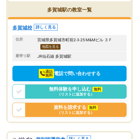
ないかな？と感じます。
熱心で、一人ひとりの苦
また駅前にあるのでアクセスは良いで
握し、復習や講習を通し
多賀城駅の教室一覧
すが駐車場がないのでお迎えの際に近
ポートしてくださいます
隣のコインパーキングを利用または路
前より勉強に前向きに取
上駐車をするしかない点が少し不便で
になり、安心して通わせ
多賀城校
詳しく見る
す。
感じています。これから
りたいと思える塾です。
住所
宮城県多賀城市町前2-3-25 M&Mビル ３Ｆ
地図を見る
最寄り駅
JR仙石線 多賀城駅
通話
電話で問い合わせする
無料
無料体験を申し込む
無料
（リストに追加する）
資料を請求する
無料
（リストに追加する）
詳しく見る