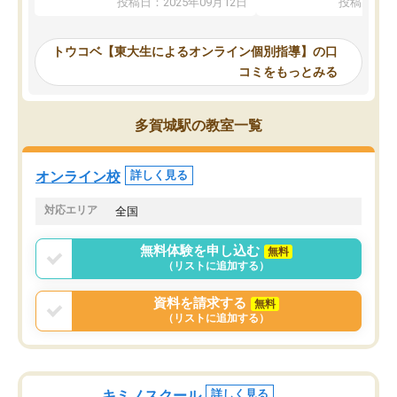
投稿日：2025年09月12日
投稿日：20
事が出来ました。
めれるので、個人に合っ
講師とのマッチング後講師との初回ミ
ると思います。カリキュ
ーティングを行い、その講師で良いか
いなのがあり(有料)、受
トウコベ【東大生によるオンライン個別指導】の口
他の講師を希望するか子供との相性も
ことをどんなスケジュー
コミをもっとみる
見てから講師を決定する事ができま
くか相談したのですが、
す。
ち期待したものではなく
うちの子は、初回面談の講師の方で決
内容でした。それでも明
多賀城駅の教室一覧
定しました。
やる気も出ましたし、苦
くなってきたようなので
オンラインツールを使用した単語帳の
お願いして良かったと思
オンライン校
詳しく見る
共有があり宿題もそちらで出される形
も合わなければチェンジ
でした。
娘は3科目ともずっと同
対応エリア
全国
2ヶ月で担当講師の方がお辞めになると
言う事で講師変更の申し出があり、あ
無料体験を申し込む
無料
まりに短期での変更だった為、塾に通
（リストに追加する）
う事にして退会しました。遅れも取り
戻せ、授業内容や講師の方は良かった
資料を請求する
無料
と思います。
（リストに追加する）
キミノスクール
詳しく見る