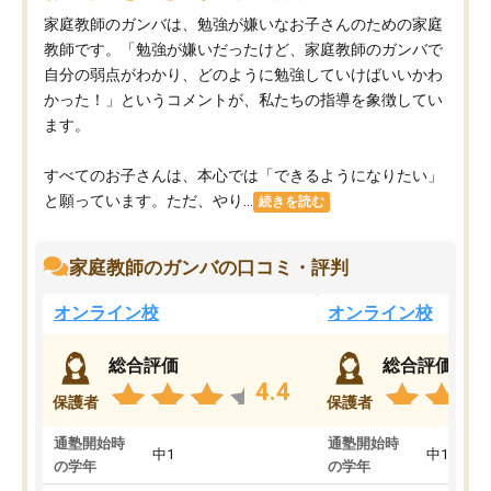
家庭教師のガンバは、勉強が嫌いなお子さんのための家庭
教師です。「勉強が嫌いだったけど、家庭教師のガンバで
自分の弱点がわかり、どのように勉強していけばいいかわ
かった！」というコメントが、私たちの指導を象徴してい
ます。
すべてのお子さんは、本心では「できるようになりたい」
と願っています。ただ、やり...
続きを読む
家庭教師のガンバの口コミ・評判
オンライン校
オンライン校
総合評価
総合評価
4.4
保護者
保護者
通塾開始時
通塾開始時
中1
中1
の学年
の学年