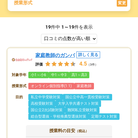
授業形式
変更
19
件中
1～19
件を表示
家庭教師のガンバ
詳しく見る
4.5
評価
（3件）
対象学年
小1～小6
中1～中3
高1～高3
授業形式
オンライン個別指導(1:1)
家庭教師
目的
私立中学受験対策
国公立中高一貫校受験対策
高校受験対策
大学入学共通テスト対策
国公立2次試験対策
難関私立受験対策
総合型選抜・学校推薦型選抜対策
定期テスト対策
授業料の目安
（税込）