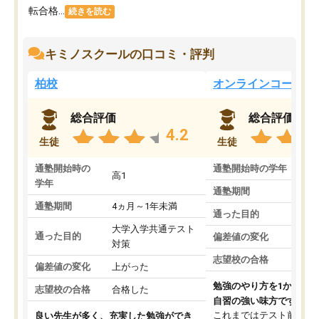
転合格...
続きを読む
キミノスクールの口コミ・評判
柏校
オンラインコース
総合評価
総合評価
4.2
生徒
生徒
通塾開始時の
通塾開始時の学年
中
高1
学年
通塾期間
通塾期間
4ヵ月～1年未満
通った目的
大学入学共通テスト
通った目的
偏差値の変化
対策
志望校の合格
偏差値の変化
上がった
勉強のやり方を1から教
志望校の合格
合格した
自習の強い味方です。
これまではテスト前に何
良い先生が多く、充実した勉強ができ