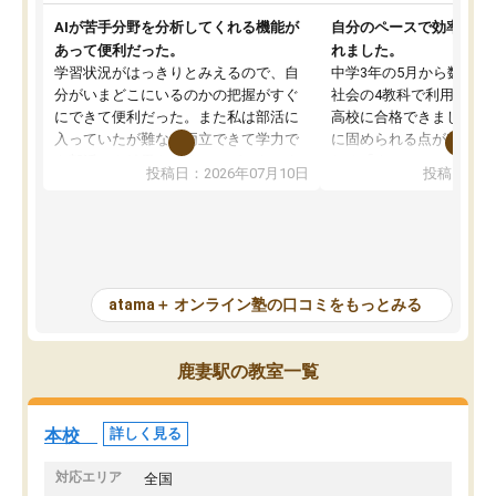
AIが苦手分野を分析してくれる機能が
自分のペースで効率よく
あって便利だった。
れました。
学習状況がはっきりとみえるので、自
中学3年の5月から数学・
分がいまどこにいるのかの把握がすぐ
社会の4教科で利用し、偏
にできて便利だった。また私は部活に
高校に合格できました。
入っていたが難なく両立できて学力で
に固められる点が魅力で
も部活でも結果を残すことができてよ
れる「ウォームアップ」
投稿日：2026年07月10日
投稿日：20
かった。また問題演習の際に、自分が
項目のおかげで、手軽に
一度間違えた問題を繰り返し学習でき
せられます。何度も間違
たので苦手だった英語の克服につなが
「特訓」項目で徹底的に
った点もよかった。ただAIをアピール
め、苦手克服に非常に役
して活用するのは良かった点もあった
また、その日の勉強時間
が、自分で自分の管理ができない人に
元数が可視化されるので
atama＋ オンライン塾の口コミをもっとみる
とっては難しい部分もあるのではない
しながら意欲的に取り組
かと思った。
常に効果を実感している
になった現在も大学受験
鹿妻駅の教室一覧
して利用しており、自信
すめできる塾です。
本校
詳しく見る
対応エリア
全国