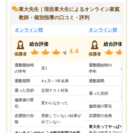
東大先生｜現役東大生によるオンライン家庭
教師・個別指導の口コミ・評判
オンライン校
オンライン校
総合評価
総合評価
4.4
保護者
保護者
通塾開始時
通塾開始時の
高1
高3
の学年
学年
通塾期間
4ヵ月～1年未満
通塾期間
4ヵ月
通った目的
定期テスト対策
大学入
通った目的
対策
偏差値の変
変わらなかった
化
偏差値の変化
上がっ
志望校の合
受験していない/結果が
志望校の合格
合格し
格
出ていない
東大生ってやっぱりすご
息子は中学まではそこそ
オンラインだからこそ毎日利用でき学