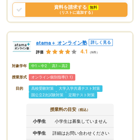
資料を請求する
無料
（リストに追加する）
atama＋ オンライン塾
詳しく見る
4.1
評価
（9件）
対象学年
中1～中2
高1～高2
授業形式
オンライン個別指導(1:1)
目的
高校受験対策
大学入学共通テスト対策
国公立2次試験対策
定期テスト対策
授業料の目安
（税込）
小学生
小学生は募集していません
中学生
詳細はお問い合わせください