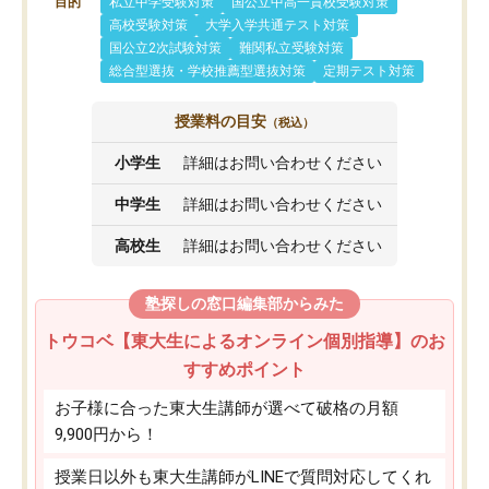
目的
私立中学受験対策
国公立中高一貫校受験対策
高校受験対策
大学入学共通テスト対策
国公立2次試験対策
難関私立受験対策
総合型選抜・学校推薦型選抜対策
定期テスト対策
授業料の目安
（税込）
小学生
詳細はお問い合わせください
中学生
詳細はお問い合わせください
高校生
詳細はお問い合わせください
塾探しの窓口編集部からみた
トウコベ【東大生によるオンライン個別指導】のお
すすめポイント
お子様に合った東大生講師が選べて破格の月額
9,900円から！
授業日以外も東大生講師がLINEで質問対応してくれ