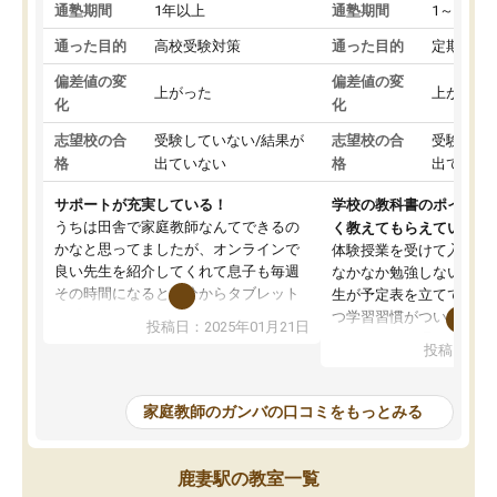
通塾期間
1年以上
通塾期間
1～3ヵ月
通った目的
高校受験対策
通った目的
定期テス
偏差値の変
偏差値の変
上がった
上がった
化
化
志望校の合
受験していない/結果が
志望校の合
受験して
格
出ていない
格
出ていな
サポートが充実している！
学校の教科書のポイント
うちは田舎で家庭教師なんてできるの
く教えてもらえている
かなと思ってましたが、オンラインで
体験授業を受けて入塾し
良い先生を紹介してくれて息子も毎週
なかなか勉強しない息子
その時間になると自分からタブレット
生が予定表を立ててくれ
を開いてzoomを繋げるようになりまし
つ学習習慣がついてきま
投稿日：2025年01月21日
た！5科目なんでもOKなのもとても気
オンラインで週に一度の
投稿日：20
に入っています
指導が無い日も予定表に
成績もだいぶ下の方でしたが、通い始
したり、LINEでわから
めて1年ほどだった今では平均点以上の
問できるのでとても助か
家庭教師のガンバの口コミをもっとみる
科目が増えてきました！あと1年受験ま
であるので無料の週末教室を使用しな
がら頑張って欲しいと思います！
鹿妻駅の教室一覧