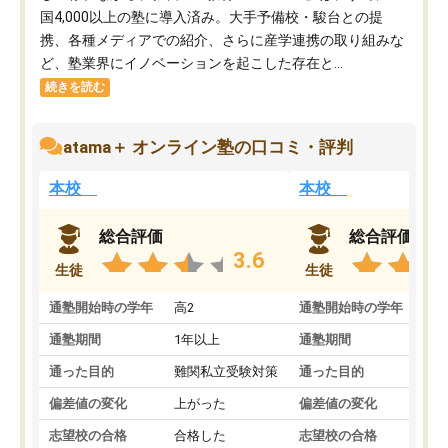
国4,000以上の塾に導入済み。大手予備校・駿台との提
携、各種メディアでの紹介、さらに産学連携の取り組みな
ど、塾業界にイノベーションを起こした存在と...
続きを読む
atama＋ オンライン塾の口コミ・評判
本校
本校
総合評価
総合評価
3.6
生徒
生徒
通塾開始時の学年
高2
通塾開始時の学年
中
通塾期間
1年以上
通塾期間
通った目的
難関私立受験対策
通った目的
偏差値の変化
上がった
偏差値の変化
志望校の合格
合格した
志望校の合格