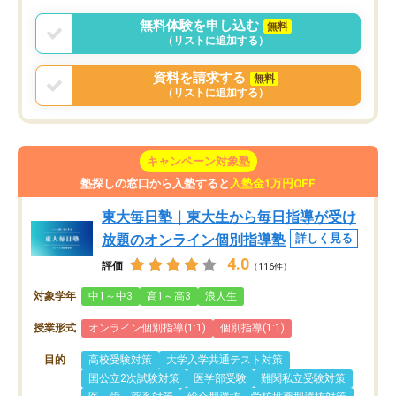
無料体験を申し込む
無料
（リストに追加する）
資料を請求する
無料
（リストに追加する）
キャンペーン対象塾
塾探しの窓口から入塾すると
入塾金1万円OFF
東大毎日塾｜東大生から毎日指導が受け
放題のオンライン個別指導塾
詳しく見る
4.0
評価
（116件）
対象学年
中1～中3
高1～高3
浪人生
授業形式
オンライン個別指導(1:1)
個別指導(1:1)
目的
高校受験対策
大学入学共通テスト対策
国公立2次試験対策
医学部受験
難関私立受験対策