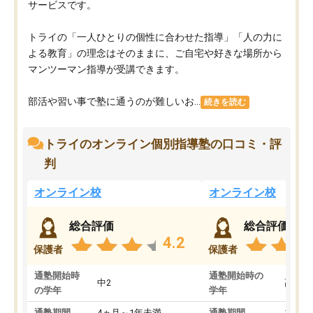
サービスです。
トライの「一人ひとりの個性に合わせた指導」「人の力に
よる教育」の理念はそのままに、ご自宅や好きな場所から
マンツーマン指導が受講できます。
部活や習い事で塾に通うのが難しいお...
続きを読む
トライのオンライン個別指導塾の口コミ・評
判
オンライン校
オンライン校
総合評価
総合評価
4.2
保護者
保護者
通塾開始時
通塾開始時の
中2
高3
の学年
学年
通塾期間
4ヵ月～1年未満
通塾期間
1～3