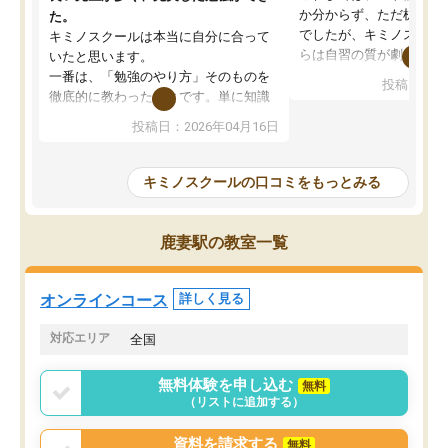
か分からず、ただ机に座
た。
でしたが、キミノスクー
キミノスクールは本当に自分に合って
らは自習の質が劇的に変
いたと思います。
先生が毎日何をすべきか
一番は、「勉強のやり方」そのものを
投稿日：20
を明確にしてくれるので
徹底的に教わったことです。単に知識
ずに学習に取り組めるよ
を詰め込むのではなく、自学自習の習
投稿日：2026年04月16日
が一番の収穫です。
慣が身につくよう並走してくれるの
授業で教えてもらうとい
で、通塾日以外も机に向かうのが苦で
の仕方をコーチングして
はなくなりました。
キミノスクールの口コミをもっとみる
ルなので、家での学習習
身につきました。結果と
講師の方との距離も近く、親身なコー
た英語の偏差値が10以上
チングのおかげで、停滞期もモチベー
鹿妻駅の教室一覧
していた公立高校に無事
ションを維持できました。「やらされ
た。自分から学ぶ姿勢を
る勉強」から「目標のための勉強」へ
たい家庭には本当におす
意識が変わったことが、目標校への合
オンラインコース
詳しく見る
思います。
格に繋がったと思います。
対応エリア
全国
無料体験を申し込む
無料
（リストに追加する）
資料を請求する
無料