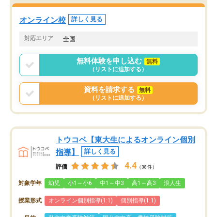
オンライン校
詳しく見る
対応エリア
全国
無料体験を申し込む
無料
（リストに追加する）
資料を請求する
無料
（リストに追加する）
トウコベ【東大生によるオンライン個別
指導】
詳しく見る
4.4
評価
（38件）
対象学年
幼児
小1～小6
中1～中3
高1～高3
浪人生
授業形式
オンライン個別指導(1:1)
個別指導(1:1)