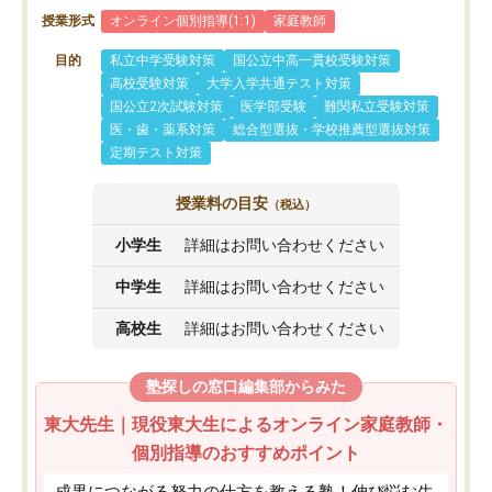
授業形式
オンライン個別指導(1:1)
家庭教師
目的
私立中学受験対策
国公立中高一貫校受験対策
高校受験対策
大学入学共通テスト対策
国公立2次試験対策
医学部受験
難関私立受験対策
医・歯・薬系対策
総合型選抜・学校推薦型選抜対策
定期テスト対策
授業料の目安
（税込）
小学生
詳細はお問い合わせください
中学生
詳細はお問い合わせください
高校生
詳細はお問い合わせください
塾探しの窓口編集部からみた
東大先生｜現役東大生によるオンライン家庭教師・
個別指導のおすすめポイント
成果につながる努力の仕方を教える塾！伸び悩む生