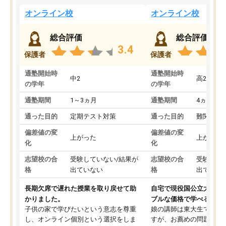
オンライン校
オンライン校
総合評価
総合評価
3.4
保護者
保護者
通塾開始時
通塾開始時
中2
高2
の学年
の学年
通塾期間
1～3ヵ月
通塾期間
4ヵ月～1
通った目的
定期テスト対策
通った目的
難関私立
偏差値の変
偏差値の変
上がった
上がった
化
化
志望校の合
受験していない/結果が
志望校の合
受験して
格
出ていない
格
出ていな
長期欠席で遅れた授業を取り戻せて助
自宅で現役国公立大学生
かりました。
ブルな価格で学べる
子供の家で学びたいという意志を尊重
娘の講師は東大生では無
し、オンライン個別という選択をしま
すが、お薦めの問題集や