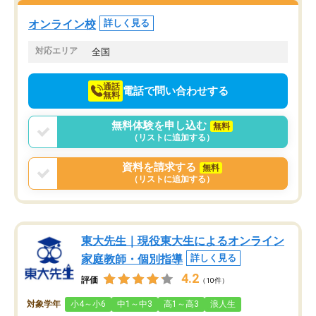
塾を受けています。狙い通り、少しず
つ成績も上がり、苦手意識も無くなっ
オンライン校
詳しく見る
てきたので、さらに苦手な数学も追加
でお願いしました。来年の高校受験に
対応エリア
全国
向けて頑張っています。
通話
電話で問い合わせする
無料
無料体験を申し込む
無料
（リストに追加する）
資料を請求する
無料
（リストに追加する）
東大先生｜現役東大生によるオンライン
家庭教師・個別指導
詳しく見る
4.2
評価
（10件）
対象学年
小4～小6
中1～中3
高1～高3
浪人生