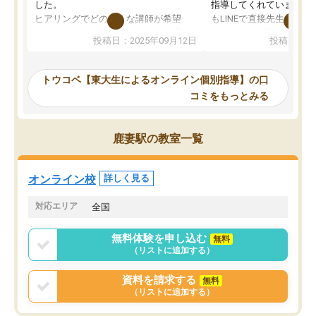
した。
指導してくれています。2
ヒアリングでどのような講師が希望
もLINEで直接先生に質問
か、オプションは付帯するかなど選ぶ
教科でも)。受講科目や
投稿日：2025年09月12日
投稿日：20
事が出来ました。
めれるので、個人に合っ
講師とのマッチング後講師との初回ミ
ると思います。カリキュ
ーティングを行い、その講師で良いか
いなのがあり(有料)、受
トウコベ【東大生によるオンライン個別指導】の口
他の講師を希望するか子供との相性も
ことをどんなスケジュー
コミをもっとみる
見てから講師を決定する事ができま
くか相談したのですが、
す。
ち期待したものではなく
うちの子は、初回面談の講師の方で決
内容でした。それでも明
鹿妻駅の教室一覧
定しました。
やる気も出ましたし、苦
くなってきたようなので
オンラインツールを使用した単語帳の
お願いして良かったと思
オンライン校
詳しく見る
共有があり宿題もそちらで出される形
も合わなければチェンジ
でした。
娘は3科目ともずっと同
対応エリア
全国
2ヶ月で担当講師の方がお辞めになると
言う事で講師変更の申し出があり、あ
無料体験を申し込む
無料
まりに短期での変更だった為、塾に通
（リストに追加する）
う事にして退会しました。遅れも取り
戻せ、授業内容や講師の方は良かった
資料を請求する
無料
と思います。
（リストに追加する）