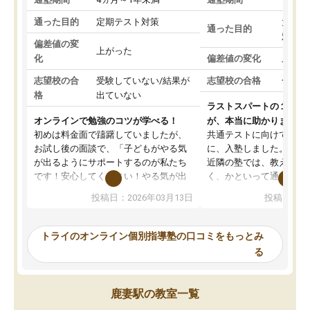
通った目的
定期テスト対策
大学入
通った目的
対策
偏差値の変
上がった
化
偏差値の変化
上がっ
志望校の合
受験していない/結果が
志望校の合格
合格し
格
出ていない
ラストスパートの１か月
オンラインで勉強のコツが学べる！
が、本当に助かりました
初めは料金面で躊躇していましたが、
共通テストに向けての追
お試し後の面談で、「子どもがやる気
に、入塾しました。田舎
が出るようにサポートするのが私たち
近隣の塾では、教えても
です！安心してください！やる気が出
く、かといって通うには
ないのは私たち講師の責任です」と言
が、トライならオンライ
投稿日：2026年03月13日
投稿日：20
ってくださり、確かに！と考えて、思
可能なので本当に助かり
い切って入塾しました。英語が苦手だ
テストの内容重視でした
ったんですが、学生の先生から学ぶこ
らないところをピンポイ
トライのオンライン個別指導塾の口コミをもっとみ
とで、勉強のコツみたいなものをつか
頂いて、とてもわかりや
る
み、徐々に成績が上がったらいいなと
していました。一生を左
思っていました。何が今足りないのか
スト、多少お金がかかっ
を的確に指導いただき、子どももびっ
思い切って入塾してよか
鹿妻駅の教室一覧
くりするほど楽しんでやる気を持って