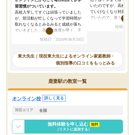
いたのですが、高校に入
習習慣がついています。
ていけなくなり対面の塾
高校入学してすぐは頑張っていました
でいたので、違うアプロ
が、部活動が忙しくなって学習時間が
考えて入りました。地元
取れなくなるとみるみると成績が落ち
投稿日：20
で、当初は模試でD判定
ていきました。高校の進度が早く、子
していたのですが、やは
供も家に帰って勉強の話すると嫌な反
投稿日：2026年06月26日
験勉強に詳しく、先生か
応を示します。東大先生にお願いして
受け合格できました。ま
からは効率的な計画を先生が立ててく
自習室が毎日使えていつ
れるので、親としても安心です。毎日
東大先生｜現役東大生によるオンライン家庭教師・
るのが心強かったようで
使える自習室とかもあり、わからない
個別指導の口コミをもっとみる
謝です。
ところがあれば先生が回答してくれる
のも重宝しています。
鹿妻駅の教室一覧
オンライン校
詳しく見る
対応エリア
全国
無料体験を申し込む
無料
（リストに追加する）