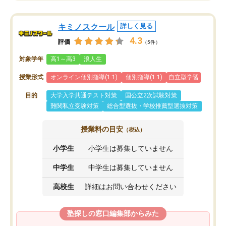
キミノスクール
詳しく見る
4.3
評価
（5件）
対象学年
高1～高3
浪人生
授業形式
オンライン個別指導(1:1)
個別指導(1:1)
自立型学習
目的
大学入学共通テスト対策
国公立2次試験対策
難関私立受験対策
総合型選抜・学校推薦型選抜対策
授業料の目安
（税込）
小学生
小学生は募集していません
中学生
中学生は募集していません
高校生
詳細はお問い合わせください
塾探しの窓口編集部からみた