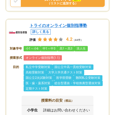
（リストに追加する）
トライのオンライン個別指導塾
詳しく見る
4.2
評価
（44件）
対象学年
小1～小6
中1～中3
高1～高3
浪人生
授業形式
オンライン個別指導(1:1)
目的
私立中学受験対策
国公立中高一貫校受験対策
高校受験対策
大学入学共通テスト対策
国公立2次試験対策
医学部受験
難関私立受験対策
医・歯・薬系対策
総合型選抜・学校推薦型選抜対策
定期テスト対策
授業料の目安
（税込）
小学生
詳細はお問い合わせください