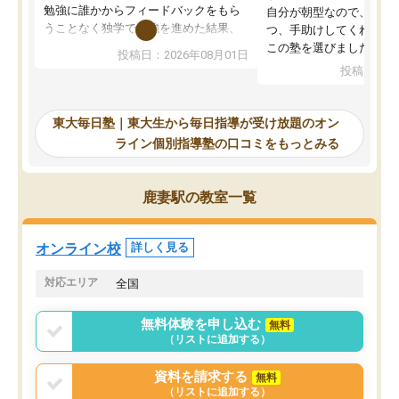
勉強に誰かからフィードバックをもら
自分が朝型なので、自習
うことなく独学で勉強を進めた結果、
つ、手助けしてくれる設
入試本番に地歴の学習が間に合わず不
この塾を選びました。
投稿日：2026年08月01日
合格となってしまいました。その経験
投稿日：20
を踏まえ、浪人が決まった際に勉強計
画を考えてもらえる塾を探した結果、
東大毎日塾にたどり着きました。学習
東大毎日塾｜東大生から毎日指導が受け放題のオン
の長期計画や日々の勉強のやり方につ
ライン個別指導塾の口コミをもっとみる
いて客観的なアドバイスをいただけた
ので、自信をもって受験勉強を進める
ことができました。自分のように勉強
鹿妻駅の教室一覧
のやり方や進捗管理で苦労している方
には特におすすめしたい塾です。
オンライン校
詳しく見る
対応エリア
全国
無料体験を申し込む
無料
（リストに追加する）
資料を請求する
無料
（リストに追加する）