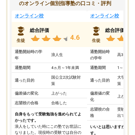
のオンライン個別指導塾の口コミ・評判
オンライン校
オンライン校
総合評価
総合評価
4.6
生徒
生徒
通塾開始時の学
通塾開始時
浪人生
高3
年
の学年
通塾期間
4ヵ月～1年未満
通塾期間
1～3ヵ月
国公立2次試験対
大学入学
通った目的
通った目的
策
策
偏差値の変化
上がった
偏差値の変
上がった
化
志望校の合格
合格した
志望校の合
受験して
自身をもって受験勉強を進められてよ
格
出ていな
かったです。
浪人をしていた時にこの塾でお世話に
いいとは思いますが、料
なりました。現役時の受験では自分の
す。