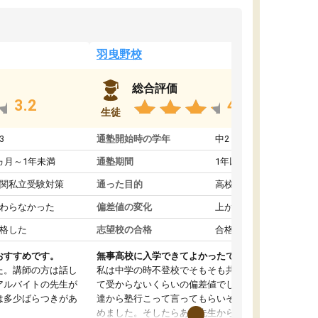
羽曳野校
総合評価
3.2
4.6
生徒
3
通塾開始時の学年
中2
ヵ月～1年未満
通塾期間
1年以上
関私立受験対策
通った目的
高校受験対策
わらなかった
偏差値の変化
上がった
格した
志望校の合格
合格した
おすすめです。
無事高校に入学できてよかったです。
た。講師の方は話し
私は中学の時不登校でそもそも共学の高校なん
アルバイトの先生が
て受からないくらいの偏差値でした。ある日友
は多少ばらつきがあ
達から塾行こって言ってもらいそこから通い始
めました。そしたらある先生から学ぶ楽しさを