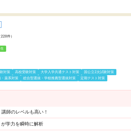
（220件）
人生
験対策
高校受験対策
大学入学共通テスト対策
国公立2次試験対策
歯・薬系対策
総合型選抜・学校推薦型選抜対策
定期テスト対策
。講師のレベルも高い！
」が学力を瞬時に解析