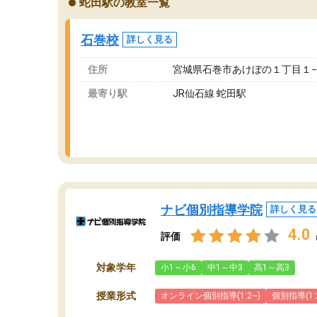
蛇田駅の教室一覧
が、それを加味しても通って損はないなと感じ
自
ています。
な
石巻校
詳しく見る
住所
宮城県石巻市あけぼの１丁目１−
最寄り駅
JR仙石線 蛇田駅
ナビ個別指導学院
詳しく見る
4.0
評価
対象学年
小1～小6
中1～中3
高1～高3
授業形式
オンライン個別指導(1:2~)
個別指導(1: