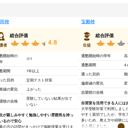
田校
宝殿校
総合評価
総合評価
4.8
護者
生徒
塾開始時の
通塾開始時の学年
高
小1
年
通塾期間
4
塾期間
1年以上
通った目的
難
った目的
定期テスト対策
偏差値の変化
変
差値の変化
上がった
志望校の合格
合
受験していない/結果が出て
望校の合格
自習室を活用できる人には
いない
大学受験対策で利用しまし
やすく親切でしたが、学生
生が親しみやすく勉強しやすい雰囲気を持っ
多いため、教え方や経験に
いるので安心
ると感じました。
業の方の訪問がきっかけで体験授業を受けま