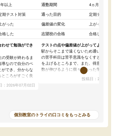
1年以上
通塾期間
4ヵ月～1年未満
定期テスト対策
通った目的
定期テスト対策
上がった
偏差値の変化
上がった
合格した
志望校の合格
合格した
合わせて勉強ができ
テストの点や偏差値が上がってよかった
駅からそこまで遠くないため通いやすく、自分
の苦手科目は苦手意識をなくすところから成績
生の受験が終わるま
を上げるところまで、また、得意科目はより点
指導なので自分のペ
数が伸びるように個々にあった学習方法で教え
とができ、分からな
てくれました。また、個別にやってくれること
るところがすごく良
投稿日：2026年06月19日
でわからないところをすぐに質問することがで
また、教科によって
：2026年07月02日
きて、後回しにせずその場で解決できることが
たので、わかりやす
とてもありがたかったです。個別ということも
頂きすごく助かりま
あり、料金は少し高めですが、自分の学力の上
おさらいだったり、
がり方を考えたら妥当なのではないかと思いま
で行うことができ、
した。
ったり、他の先生が
個別教室のトライの口コミをもっとみる
をすぐに質問できる
値が上がり志望して
ることができまし