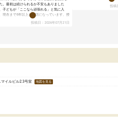
た。最初は続けられるか不安もありました
投稿日
授業はホワイトボードを使
、子どもが「ここなら頑張れる」と気に入
ので、図や式を見ながら理
、現在まで5年以上お世話になっています。授
す。また、授業がない日で
はとても分かりやすく、学校とは違った解き
投稿日：2026年07月21日
るため、自宅では集中でき
や、子どもに合った覚え方・考え方を丁寧に
境だと思います。
えてくださるので、理解が深まっていると感
ます。先生方も熱心で、一人ひとりの苦手な
教室全体としては小学生や
元を把握し、復習や講習を通してしっかりサ
い印象でした。大学受験を
ートしてくださいます。子どもも以前より勉
生は、一度体験授業を受け
に前向きに取り組めるようになり、安心して
どうか確認してから入塾を
わせられる塾だと感じています。これからも
です。
世話になりたいと思える塾です。
スマイルビル2.3号室
地図を見る