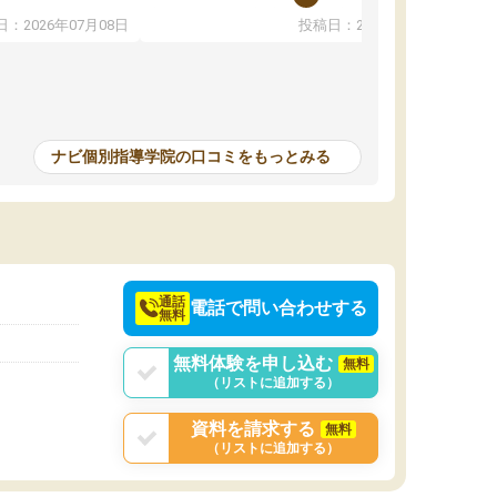
教えていただき勉強などして無かったのに自主
：2026年07月08日
投稿日：2026年07月01日
って説明してくれる
室で勉強するくらいハマりました。私の担当の
解しやすかったで
先生は無理に宿題などを押し付けてくるわけで
も自習室を利用でき
もなく優しく接して頂いてその感じが一年以上
ない人には便利な環
続き、お陰様で私は共学の高校に受かりまし
た。ほんと先生達には感謝しています。
ナビ個別指導学院の口コミをもっとみる
中学生の利用者が多
本格的に目指す高校
て自分に合う講師か
決めるのがおすすめ
通話
電話で問い合わせする
無料
無料体験を申し込む
無料
（リストに追加する）
資料を請求する
無料
（リストに追加する）