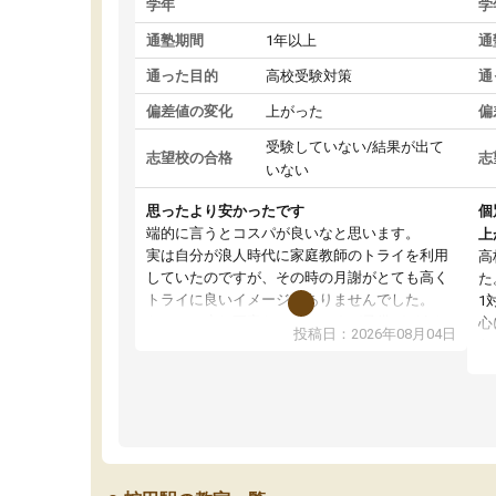
学年
学
通塾期間
1年以上
通
通った目的
高校受験対策
通
偏差値の変化
上がった
偏
受験していない/結果が出て
志望校の合格
志
いない
思ったより安かったです
個
端的に言うとコスパが良いなと思います。
上
実は自分が浪人時代に家庭教師のトライを利用
高
していたのですが、その時の月謝がとても高く
た
トライに良いイメージがありませんでした。
1
なので、少し不安だったのですが子供がどうし
心
投稿日：2026年08月04日
ても行きたいと言うので利用し始めた形です。
わ
しかし、以前とは違い料金がリーズナブルでび
解
っくりしました。
強
通って1年以上ですが、勉強への取り組み方が真
そ
っすぐに変化（率先して自宅で復習や予習をす
り
る）し成績も向上しています。
先
駅前なので送り迎えが少々負担になっています
え