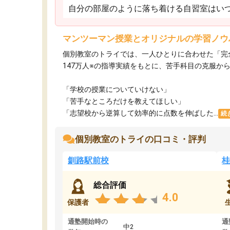
自分の部屋のように落ち着ける自習室はいつ
マンツーマン授業とオリジナルの学習ノウ
個別教室のトライでは、一人ひとりに合わせた「完
147万人※の指導実績をもとに、苦手科目の克服か
「学校の授業についていけない」​
「苦手なところだけを教えてほしい」​
「志望校から逆算して効率的に点数を伸ばした...
続
個別教室のトライの口コミ・評判
釧路駅前校
桂
総合評価
4.0
保護者
通塾開始時の
通
中2