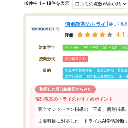
18
件中
1～18
件を表示
個別教室のトライ
詳しく見る
4.1
評価
対象学年
小1～小6
中1～中3
高1～高3
浪
授業形式
個別指導(1:1)
目的
私立中学受験対策
国公立中高一貫校受
医学部受験
難関私立受験対策
医・
塾探しの窓口編集部からみた
個別教室のトライのおすすめポイント
完全マンツーマン指導の「王道」個別指導
主要科目に対応した「トライ式AI学習診断