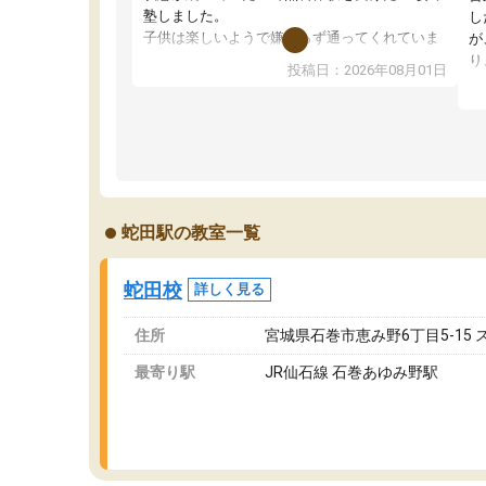
塾しました。
し
子供は楽しいようで嫌がらず通ってくれていま
が
す。
り
投稿日：2026年08月01日
先生は良い方が多く、いつも笑顔で対応して頂
業
けるので安心してお任せすることができます。
方
教室は少し狭い印象なので夜の時間帯など生徒
教
さんが多い時間帯は手狭ではないかな？と感じ
じ
ます。
単
また駅前にあるのでアクセスは良いですが駐車
ポ
場がないのでお迎えの際に近隣のコインパーキ
強
蛇田駅の教室一覧
ングを利用または路上駐車をするしかない点が
通
少し不便です。
お
蛇田校
詳しく見る
住所
宮城県石巻市恵み野6丁目5-15 
最寄り駅
JR仙石線 石巻あゆみ野駅