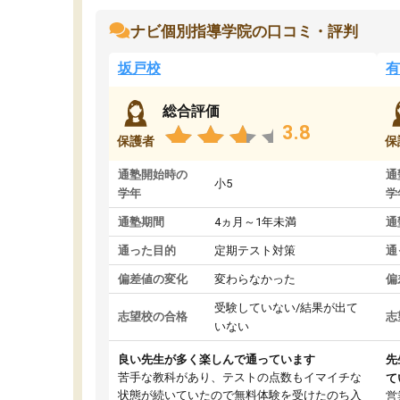
ナビ個別指導学院の口コミ・評判
坂戸校
有
総合評価
3.8
保護者
保
通塾開始時の
通
小5
学年
学
通塾期間
4ヵ月～1年未満
通
通った目的
定期テスト対策
通
偏差値の変化
変わらなかった
偏
受験していない/結果が出て
志望校の合格
志
いない
良い先生が多く楽しんで通っています
先
苦手な教科があり、テストの点数もイマイチな
て
状態が続いていたので無料体験を受けたのち入
営