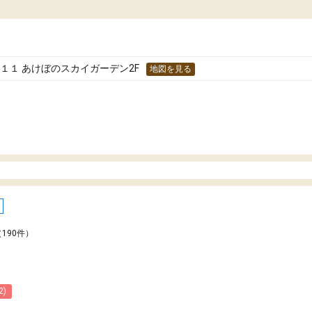
た！
分のペースで学びたい人や、集団授業が苦手
人には特におすすめできる塾だと思います。
１１ あけぼのスカイガーデン2F
地図を見る
（190件）
2)