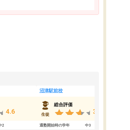
沼津駅前校
総合評価
4.6
3.8
生徒
中2
通塾開始時の学年
中3