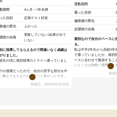
年
通塾期間
塾期間
4ヵ月～1年未満
通った目的
った目的
定期テスト対策
偏差値の変化
差値の変化
上がった
志望校の合格
受験していない/結果が出て
望校の合格
個別なので自分のペースに
いない
る。
私は中学2年生から高校3年
別に指導してもらえるので間違いなく成績は
で通っていましたか、個別
がりました。
ースに合わせて勉強するこ
校生の頃に個別指導のトライへ通っていまし
いところは気軽に質問でき
。
いところだと思いました。
対1の授業だったので、自分の苦手な部分を中
投稿日
専門の先生にも変えて貰え
に教えてもらえたのがすごく良かったです。
い覚え方だったりも教えて
からないところもその場で質問しやすく、理
投稿日：2026年07月20日
した。授業後は、その日の
できるまで丁寧に説明してもらえたので、勉
学校の宿題を自習スペース
への苦手意識が少しずつなくなりました。
近くに自分の担当の先生だ
の結果成績も上がり、自信を持って勉強に取
いるので分からないところ
組めるようになりました。
環境でした。おかげで偏差
生も話しやすく、毎回安心して通えたのを覚
いた高校や大学にも合格す
ています。