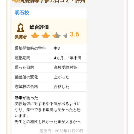
個別指導学参の口コミ・評判
明石校
総合評価
3.6
保護者
通塾開始時の学年
中3
通塾期間
4ヵ月～1年未満
通った目的
高校受験対策
偏差値の変化
上がった
志望校の合格
合格した
効果があった
受験勉強に対するやる気が出るように
なり、集中できる環境も良かったと思
います。
先生との相性も良かった事が大きかっ
たと思います。
投稿日：2023年11月28日