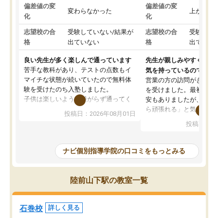
偏差値の変
偏差値の変
変わらなかった
上がった
化
化
志望校の合
受験していない/結果が
志望校の合
受験して
格
出ていない
格
出ていな
良い先生が多く楽しんで通っています
先生が親しみやすく勉強
苦手な教科があり、テストの点数もイ
気を持っているので安心
マイチな状態が続いていたので無料体
営業の方の訪問がきっか
験を受けたのち入塾しました。
を受けました。最初は続
子供は楽しいようで嫌がらず通ってく
安もありましたが、子ど
れています。
ら頑張れる」と気に入り
投稿日：2026年08月01日
先生は良い方が多く、いつも笑顔で対
以上お世話になっていま
投稿日：20
応して頂けるので安心してお任せする
ても分かりやすく、学校
ことができます。
き方や、子どもに合った
教室は少し狭い印象なので夜の時間帯
方を丁寧に教えてくださ
ナビ個別指導学院の口コミをもっとみる
など生徒さんが多い時間帯は手狭では
が深まっていると感じま
ないかな？と感じます。
熱心で、一人ひとりの苦
また駅前にあるのでアクセスは良いで
握し、復習や講習を通し
陸前山下駅の教室一覧
すが駐車場がないのでお迎えの際に近
ポートしてくださいます
隣のコインパーキングを利用または路
前より勉強に前向きに取
上駐車をするしかない点が少し不便で
になり、安心して通わせ
石巻校
詳しく見る
す。
感じています。これから