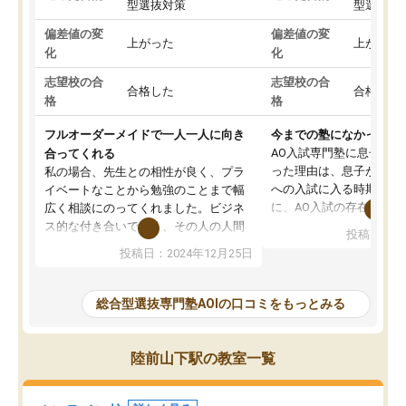
型選抜対策
型選抜対
偏差値の変
偏差値の変
上がった
上がった
化
化
志望校の合
志望校の合
合格した
合格した
格
格
フルオーダーメイドで一人一人に向き
今までの塾になかったA
AO入試専門塾に息子を
合ってくれる
った理由は、息子が高校
私の場合、先生との相性が良く、プラ
への入試に入る時期に差
イベートなことから勉強のことまで幅
に、AO入試の存在を息
広く相談にのってくれました。ビジネ
してもその制度で合格し
ス的な付き合いでなく、その人の人間
投稿日：20
たことから、AOIに入塾
性までを適切に把握し、むきあってい
投稿日：2024年12月25日
思いました。
るなぁと強く感じることできました。
AOIでは、カウンセリン
また、他の先生の意見も聞いてみたい
で、AO入試を改めて知
と相談すると、他の先生も紹介してく
総合型選抜専門塾AOIの口コミをもっとみる
それに対しての具体的な
ださり、客観的なアドバイスもいただ
ことでした。更に子供の
くことができました（志望理由・自己
る適正等についても詳し
PR等の添削において）。そして、なに
陸前山下駅の教室一覧
でき、メンターの方々も
より自習室が解放されている点がよか
けてらっしゃいますので
ったです。友達と好きな時間に自習