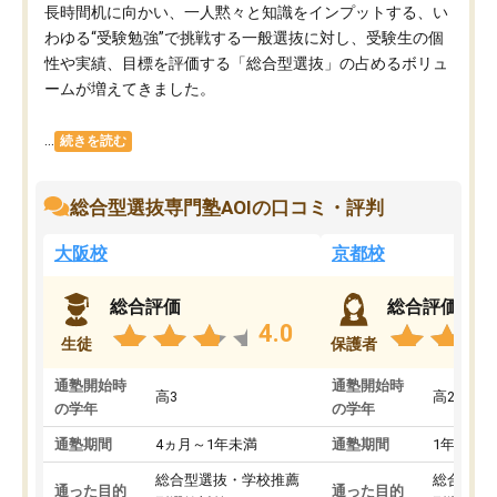
長時間机に向かい、一人黙々と知識をインプットする、い
わゆる“受験勉強”で挑戦する一般選抜に対し、受験生の個
性や実績、目標を評価する「総合型選抜」の占めるボリュ
ームが増えてきました。
...
続きを読む
総合型選抜専門塾AOIの口コミ・評判
大阪校
京都校
総合評価
総合評価
4.0
生徒
保護者
通塾開始時
通塾開始時
高3
高2
の学年
の学年
通塾期間
4ヵ月～1年未満
通塾期間
1年以上
総合型選抜・学校推薦
総合型選
通った目的
通った目的