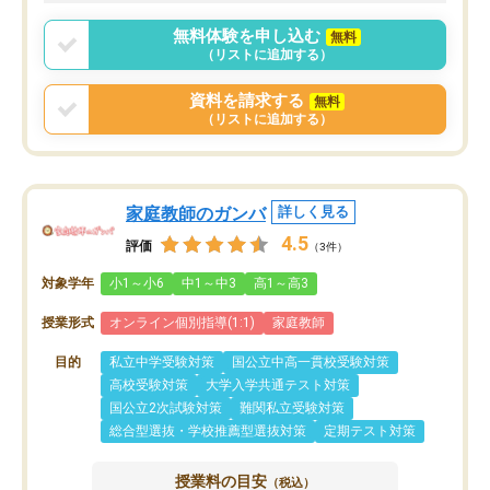
ポートを受け、学びたい
標を見つける事が出来ま
無料体験を申し込む
無料
（リストに追加する）
資料を請求する
無料
（リストに追加する）
家庭教師のガンバ
詳しく見る
4.5
評価
（3件）
対象学年
小1～小6
中1～中3
高1～高3
授業形式
オンライン個別指導(1:1)
家庭教師
目的
私立中学受験対策
国公立中高一貫校受験対策
高校受験対策
大学入学共通テスト対策
国公立2次試験対策
難関私立受験対策
総合型選抜・学校推薦型選抜対策
定期テスト対策
授業料の目安
（税込）