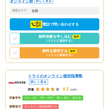
せることができました。
し、お互いを高めあえる環境がありま
オンライン校
詳しく見る
した。
対応エリア
全国
通話
電話で問い合わせする
無料
無料体験を申し込む
無料
（リストに追加する）
資料を請求する
無料
（リストに追加する）
トライのオンライン個別指導塾
詳しく見る
4.2
評価
（44件）
対象学年
小1～小6
中1～中3
高1～高3
浪人生
授業形式
オンライン個別指導(1:1)