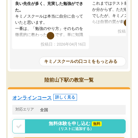
これまではテスト前に何
良い先生が多く、充実した勉強ができ
か分からず、ただ机に座
た。
でしたが、キミノスクー
キミノスクールは本当に自分に合って
らは自習の質が劇的に変
いたと思います。
先生が毎日何をすべきか
一番は、「勉強のやり方」そのものを
投稿日：20
を明確にしてくれるので
徹底的に教わったことです。単に知識
ずに学習に取り組めるよ
を詰め込むのではなく、自学自習の習
投稿日：2026年04月16日
が一番の収穫です。
慣が身につくよう並走してくれるの
授業で教えてもらうとい
で、通塾日以外も机に向かうのが苦で
の仕方をコーチングして
はなくなりました。
キミノスクールの口コミをもっとみる
ルなので、家での学習習
身につきました。結果と
講師の方との距離も近く、親身なコー
た英語の偏差値が10以上
チングのおかげで、停滞期もモチベー
陸前山下駅の教室一覧
していた公立高校に無事
ションを維持できました。「やらされ
た。自分から学ぶ姿勢を
る勉強」から「目標のための勉強」へ
たい家庭には本当におす
意識が変わったことが、目標校への合
オンラインコース
詳しく見る
思います。
格に繋がったと思います。
対応エリア
全国
無料体験を申し込む
無料
（リストに追加する）