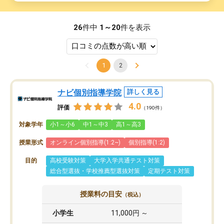
26
件中
1～20
件を表示
1
2
ナビ個別指導学院
詳しく見る
4.0
評価
（190件）
対象学年
小1～小6
中1～中3
高1～高3
授業形式
オンライン個別指導(1:2~)
個別指導(1:2)
目的
高校受験対策
大学入学共通テスト対策
総合型選抜・学校推薦型選抜対策
定期テスト対策
授業料の目安
（税込）
小学生
11,000円 ～