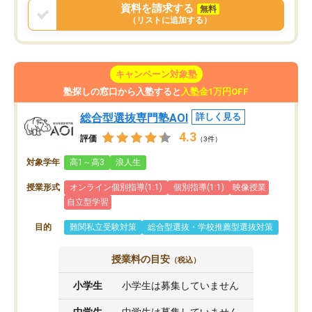
資料を請求する
無料
（リストに追加する）
キャンペーン対象塾
塾探しの窓口から入塾すると
入塾金1万円OFF
総合型選抜専門塾AOI
詳しく見る
4.3
評価
（3件）
対象学年
高1～高3
浪人生
授業形式
オンライン個別指導(1:1)
個別指導(1:1)
映像授業
自立型学習
目的
難関私立受験対策
総合型選抜・学校推薦型選抜対策
授業料の目安
（税込）
小学生
小学生は募集していません
中学生
中学生は募集していません