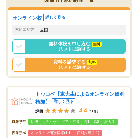
陸前山下駅の教室一覧
オンライン校
詳しく見る
対応エリア
全国
無料体験を申し込む
無料
（リストに追加する）
資料を請求する
無料
（リストに追加する）
トウコベ【東大生によるオンライン個別
指導】
詳しく見る
4.4
評価
（38件）
対象学年
幼児
小1～小6
中1～中3
高1～高3
浪人生
授業形式
オンライン個別指導(1:1)
個別指導(1:1)