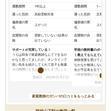
通塾期間
1年以上
通塾期間
1～3ヵ月
通った目的
高校受験対策
通った目的
定期テス
偏差値の変
偏差値の変
上がった
上がった
化
化
志望校の合
受験していない/結果が
志望校の合
受験して
格
出ていない
格
出ていな
サポートが充実している！
学校の教科書のポイント
うちは田舎で家庭教師なんてできるの
く教えてもらえている
かなと思ってましたが、オンラインで
体験授業を受けて入塾し
良い先生を紹介してくれて息子も毎週
なかなか勉強しない息子
その時間になると自分からタブレット
生が予定表を立ててくれ
を開いてzoomを繋げるようになりまし
つ学習習慣がついてきま
投稿日：2025年01月21日
た！5科目なんでもOKなのもとても気
オンラインで週に一度の
投稿日：20
に入っています
指導が無い日も予定表に
成績もだいぶ下の方でしたが、通い始
したり、LINEでわから
めて1年ほどだった今では平均点以上の
問できるのでとても助か
家庭教師のガンバの口コミをもっとみる
科目が増えてきました！あと1年受験ま
であるので無料の週末教室を使用しな
がら頑張って欲しいと思います！