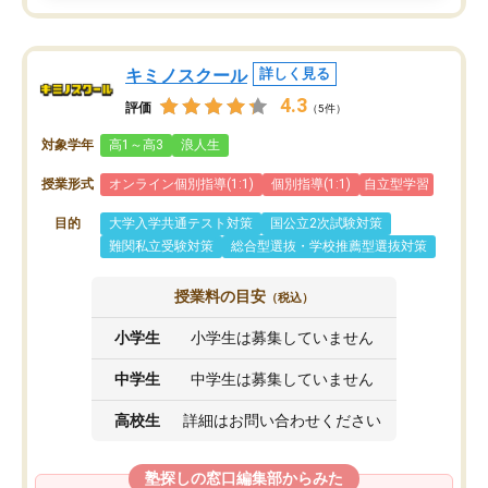
キミノスクール
詳しく見る
4.3
評価
（5件）
対象学年
高1～高3
浪人生
授業形式
オンライン個別指導(1:1)
個別指導(1:1)
自立型学習
目的
大学入学共通テスト対策
国公立2次試験対策
難関私立受験対策
総合型選抜・学校推薦型選抜対策
授業料の目安
（税込）
小学生
小学生は募集していません
中学生
中学生は募集していません
高校生
詳細はお問い合わせください
塾探しの窓口編集部からみた