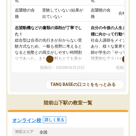
化
化
志望校の合
受験していない/結果が
志望校の合
合格した
格
出ていない
格
志望動機などの書類の添削が丁寧でし
自分の今後の人生と真剣
た！
標に向かって行動できる
総合型は合否の先行きが分からない受
社会人講師をメインとし
験方式なため、一般も視野に考えると
あり、様々な業界を経験
なると他塾との両立がしやすい時間割
師が学生の「やってみた
りであった。また授業料もとても良か
現実的なアドバイスを行
った。
す。基本応援ベースなの
投稿日：2025年03月22日
投稿日：20
総合型の多くの塾は大学生が見ること
分野について学生知識で
が多いが、はたらく部総合型コースは
い部分まで深ぼる事が出
大学生の目だけでなく、数人の大人に
総合型選抜対策として志
TANQ BASEの口コミをもっとみる
も目を通して頂ける。そのため多くの
接・小論文などの技術指
意見を聞くことができ、より良いもの
ション内容になっていま
を推敲することが可能だ。
選抜を通して将来自分が
陸前山下駅の教室一覧
どの人も優しく、親身に接してくださ
のかといった人生設計・
るのでやる気も出て、良かったで
を社会人として働いてい
す！！
に考える事が出来る環境
オンライン校
詳しく見る
番の魅力だと思います。
い事が何もない所から社
対応エリア
全国