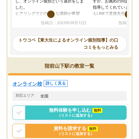
し、オンライン個別という選択をしま
すが、お薦めの問題集や
した。
指導してくれています。2
ヒアリングでどのような講師が希望
もLINEで直接先生に質問
か、オプションは付帯するかなど選ぶ
教科でも)。受講科目や
投稿日：2025年09月12日
投稿日：20
事が出来ました。
めれるので、個人に合っ
講師とのマッチング後講師との初回ミ
ると思います。カリキュ
ーティングを行い、その講師で良いか
いなのがあり(有料)、受
トウコベ【東大生によるオンライン個別指導】の口
他の講師を希望するか子供との相性も
ことをどんなスケジュー
コミをもっとみる
見てから講師を決定する事ができま
くか相談したのですが、
す。
ち期待したものではなく
うちの子は、初回面談の講師の方で決
内容でした。それでも明
陸前山下駅の教室一覧
定しました。
やる気も出ましたし、苦
くなってきたようなので
オンラインツールを使用した単語帳の
お願いして良かったと思
オンライン校
詳しく見る
共有があり宿題もそちらで出される形
も合わなければチェンジ
でした。
娘は3科目ともずっと同
対応エリア
全国
2ヶ月で担当講師の方がお辞めになると
言う事で講師変更の申し出があり、あ
無料体験を申し込む
無料
まりに短期での変更だった為、塾に通
（リストに追加する）
う事にして退会しました。遅れも取り
戻せ、授業内容や講師の方は良かった
資料を請求する
無料
と思います。
（リストに追加する）