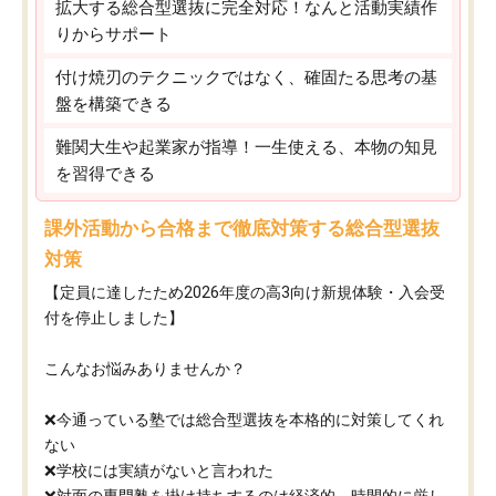
拡大する総合型選抜に完全対応！なんと活動実績作
りからサポート
付け焼刃のテクニックではなく、確固たる思考の基
盤を構築できる
難関大生や起業家が指導！一生使える、本物の知見
を習得できる
課外活動から合格まで徹底対策する総合型選抜
対策
【定員に達したため2026年度の高3向け新規体験・入会受
付を停止しました】
こんなお悩みありませんか？
❌今通っている塾では総合型選抜を本格的に対策してくれ
ない
❌学校には実績がないと言われた
❌対面の専門塾を掛け持ちするのは経済的、時間的に厳し