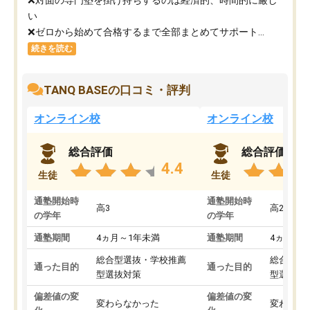
い
❌ゼロから始めて合格するまで全部まとめてサポート...
続きを読む
TANQ BASEの口コミ・評判
オンライン校
オンライン校
総合評価
総合評価
4.4
生徒
生徒
通塾開始時
通塾開始時
高3
高2
の学年
の学年
通塾期間
4ヵ月～1年未満
通塾期間
4ヵ月～1
総合型選抜・学校推薦
総合型選
通った目的
通った目的
型選抜対策
型選抜対
偏差値の変
偏差値の変
変わらなかった
変わらな