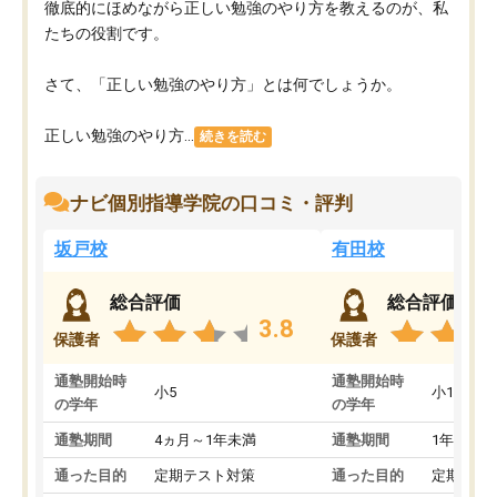
徹底的にほめながら正しい勉強のやり方を教えるのが、私
たちの役割です。
さて、「正しい勉強のやり方」とは何でしょうか。
正しい勉強のやり方...
続きを読む
ナビ個別指導学院の口コミ・評判
坂戸校
有田校
総合評価
総合評価
3.8
保護者
保護者
通塾開始時
通塾開始時
小5
小1
の学年
の学年
通塾期間
4ヵ月～1年未満
通塾期間
1年以上
通った目的
定期テスト対策
通った目的
定期テス