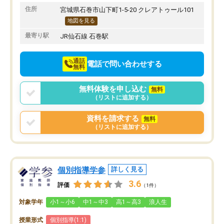
りたいと思える塾です。
住所
宮城県石巻市山下町1-5-20 クレアトゥール101
地図を見る
最寄り駅
JR仙石線 石巻駅
通話
電話で問い合わせする
無料
無料体験を申し込む
無料
（リストに追加する）
資料を請求する
無料
（リストに追加する）
個別指導学参
詳しく見る
3.6
評価
（1件）
対象学年
小1～小6
中1～中3
高1～高3
浪人生
授業形式
個別指導(1:1)