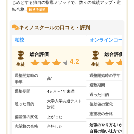
じめとする独自の指導メソッドで、数々の成績アップ・逆
転合格...
続きを読む
キミノスクールの口コミ・評判
柏校
オンラインコース
総合評価
総合評価
4.2
生徒
生徒
通塾開始時の
通塾開始時の学年
中
高1
学年
通塾期間
通塾期間
4ヵ月～1年未満
通った目的
大学入学共通テスト
通った目的
偏差値の変化
対策
志望校の合格
偏差値の変化
上がった
勉強のやり方を1から教
志望校の合格
合格した
自習の強い味方です。