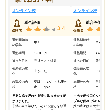
導】の口コミ・評判
オンライン校
オンライン校
総合評価
総合評価
3.4
保護者
保護者
通塾開始時
通塾開始時
中2
高2
の学年
の学年
通塾期間
1～3ヵ月
通塾期間
4ヵ月～1
通った目的
定期テスト対策
通った目的
難関私立
偏差値の変
偏差値の変
上がった
上がった
化
化
志望校の合
受験していない/結果が
志望校の合
受験して
格
出ていない
格
出ていな
長期欠席で遅れた授業を取り戻せて助
自宅で現役国公立大学生
かりました。
ブルな価格で学べる
子供の家で学びたいという意志を尊重
娘の講師は東大生では無