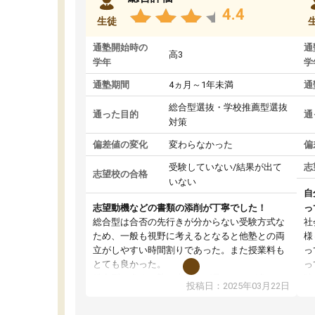
4.4
生徒
通塾開始時の
通
高3
学年
学
通塾期間
4ヵ月～1年未満
通
総合型選抜・学校推薦型選抜
通った目的
通
対策
偏差値の変化
変わらなかった
偏
受験していない/結果が出て
志
志望校の合格
いない
自
志望動機などの書類の添削が丁寧でした！
っ
総合型は合否の先行きが分からない受験方式な
社
ため、一般も視野に考えるとなると他塾との両
様
立がしやすい時間割りであった。また授業料も
っ
とても良かった。
っ
総合型の多くの塾は大学生が見ることが多い
味
投稿日：2025年03月22日
が、はたらく部総合型コースは大学生の目だけ
ま
でなく、数人の大人にも目を通して頂ける。そ
総