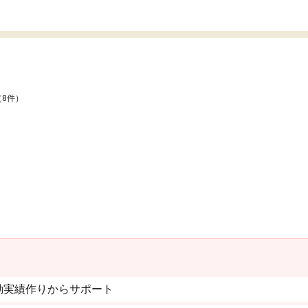
（8件）
動実績作りからサポート