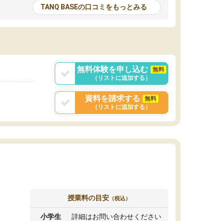
とる機会が増えたり
が多いので、その子達に感化されて自分も『も
TANQ BASEの口コミをもっとみる
次試験対策の面接練
っと何かに取り組んでみよう』と思えます。
てもらい飛躍的に成
はたらく部はオンラインなので、色々な場所の
面接自体も試験まで
コーチも生徒がいて、みんなフレンドリーなの
した。その結果本番
で気軽に話せるのでとても楽しいです。
りと伝えることもで
ことができました。
無料体験を申し込む
無料
（リストに追加する）
資料を請求する
無料
（リストに追加する）
授業料の目安
（税込）
小学生
詳細はお問い合わせください