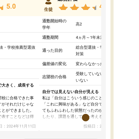
5.0
4.8
生徒
通塾開始時の
高2
学年
通塾期間
4ヵ月～1年未満
抜・学校推薦型選抜
総合型選抜・学校推薦型選抜
通った目的
対策
偏差値の変化
変わらなかった
受験していない/結果が出て
志望校の合格
いない
で大きく、成長する
自分では見えない自分が見える
望校に合格できた事
私は「自分はこういう感じのことがしたい」
すがそれだけじゃな
「これに興味がある」など自分で自己分析をし
ことができました。
てもふわふわした状態だったのが、コーチと話
で表すことなどは得
したり、課題を通してまた考えることで、もっ
話すことやコミュニ
と詳しく自分のことが理解できました。いつで
：2024年11月11日
投稿日：2024年10月31日
手でした。
も質問できるので、そこも1つの魅力です。ま
同じ学年の方々と関
た、はたらく部にいる生徒達は意識高い系の子