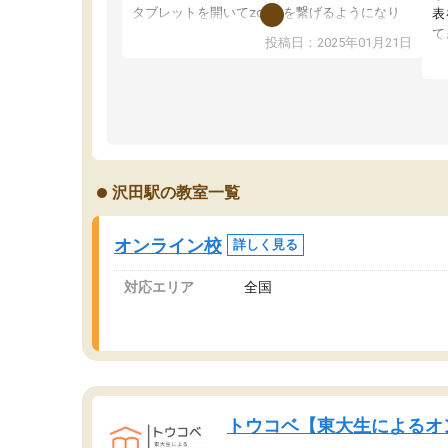
タブレットを開いてzoomを繋げるようになり
表
ました！5科目なんでもOKなのもとても気に入
て
投稿日：2025年01月21日
っています
オ
成績もだいぶ下の方でしたが、通い始めて1年ほ
い
どだった今では平均点以上の科目が増えてきま
か
した！あと1年受験まであるので無料の週末教室
て
を使用しながら頑張って欲しいと思います！
沢田駅の教室一覧
オンライン校
詳しく見る
対応エリア
全国
トウコベ【東大生によるオ