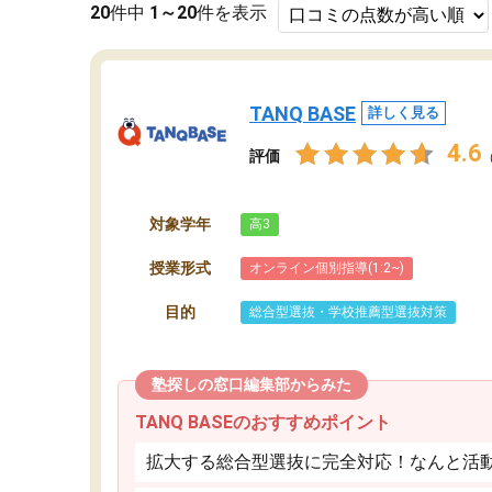
20
件中
1～20
件を表示
TANQ BASE
詳しく見る
4.6
評価
対象学年
高3
授業形式
オンライン個別指導(1:2~)
目的
総合型選抜・学校推薦型選抜対策
塾探しの窓口編集部からみた
TANQ BASEのおすすめポイント
拡大する総合型選抜に完全対応！なんと活