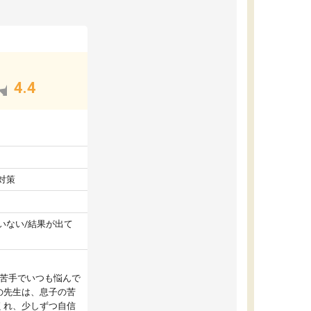
4.4
対策
いない/結果が出て
が苦手でいつも悩んで
の先生は、息子の苦
くれ、少しずつ自信