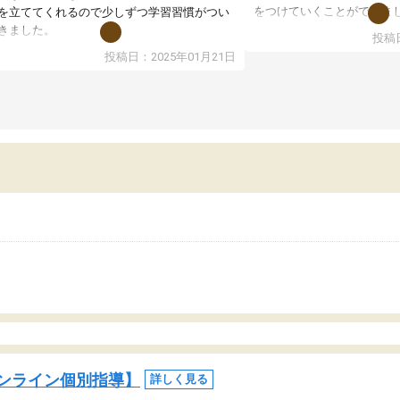
をつけていくことができま
を立ててくれるので少しずつ学習習慣がつい
期テストの成績が10点以上
きました。
投稿日
ても喜んでいます。
ンラインで週に一度の受講ですが、指導が無
投稿日：2025年01月21日
日も予定表に基づいて勉強したり、LINEでわ
らないところを質問できるのでとても助かっ
います。
ンライン個別指導】
詳しく見る