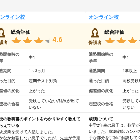
ンライン校
オンライン校
総合評価
総合評価
4.6
護者
保護者
塾開始時の
通塾開始時の
中1
中1
年
学年
塾期間
1～3ヵ月
通塾期間
1年以上
った目的
定期テスト対策
通った目的
高校受験
差値の変化
上がった
偏差値の変化
上がった
受験していない/結果が出て
受験して
望校の合格
志望校の合格
いない
いない
校の教科書のポイントをわかりやすく教えて
成績について
中学2年生の息子は、数学
らえている
いました。家庭教師ガンバ
験授業を受けて入塾しました。
手な部分を丁寧に解説して
かなか勉強しない息子でしたが、先生が予定