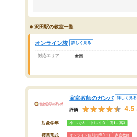
のため多くの意見を聞くことができ、より良い
文
ものを推敲することが可能だ。
て
どの人も優しく、親身に接してくださるのでや
う
る気も出て、良かったです！！
計
沢田駅の教室一覧
る
い
会
オンライン校
詳しく見る
の
対応エリア
全国
家庭教師のガンバ
詳しく見る
4.5
評価
対象学年
小1～小6
中1～中3
高1～高3
授業形式
オンライン個別指導(1:1)
家庭教師