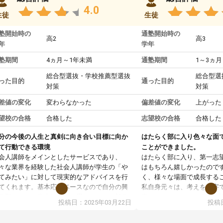
4.0
生徒
生徒
塾開始時の
通塾開始時の
高2
高3
年
学年
塾期間
4ヵ月～1年未満
通塾期間
1～3ヵ月
総合型選抜・学校推薦型選抜
総合型選
った目的
通った目的
対策
対策
差値の変化
変わらなかった
偏差値の変化
上がった
望校の合格
合格した
志望校の合格
合格した
分の今後の人生と真剣に向き合い目標に向か
はたらく部に入り色々な面
て行動できる環境
ことができました。
会人講師をメインとしたサービスであり、
はたらく部に入り、第一志
々な業界を経験した社会人講師が学生の「や
はもちろん嬉しかったので
てみたい」に対して現実的なアドバイスを行
く、様々な場面で成長する
てくれます。基本応援ベースなので自分の興
私自身元々は、考えを文字
分野について学生知識では思いつかない部分
意だったのですが、人前で
投稿日：2025年03月22日
投稿日
で深ぼる事が出来ます。
ケーションをとることが苦
合型選抜対策として志望理由書・面接・小論
しかし、はたらく部に入り