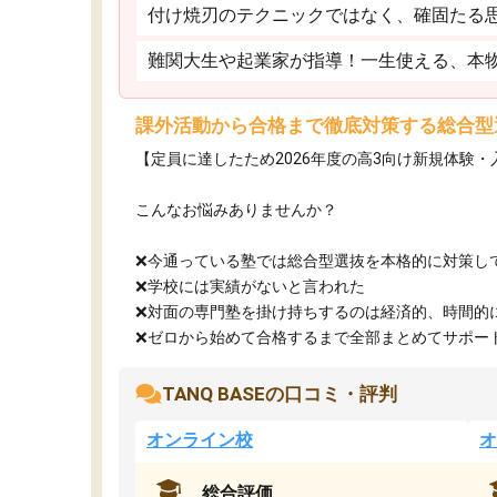
付け焼刃のテクニックではなく、確固たる
難関大生や起業家が指導！一生使える、本
課外活動から合格まで徹底対策する総合型
【定員に達したため2026年度の高3向け新規体験
こんなお悩みありませんか？
❌今通っている塾では総合型選抜を本格的に対策し
❌学校には実績がないと言われた
❌対面の専門塾を掛け持ちするのは経済的、時間的
❌ゼロから始めて合格するまで全部まとめてサポート.
TANQ BASEの口コミ・評判
オンライン校
オ
総合評価