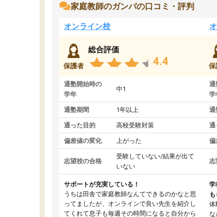
家庭教師のガンバの口コミ・評判
オンライン校
オ
総合評価
4.4
保護者
保
通塾開始時の
通
中1
学年
学
通塾期間
1年以上
通
通った目的
高校受験対策
通
偏差値の変化
上がった
偏
受験していない/結果が出て
志望校の合格
志
いない
サポートが充実している！
学
うちは田舎で家庭教師なんてできるのかなと思
も
ってましたが、オンラインで良い先生を紹介し
体
てくれて息子も毎週その時間になると自分から
な