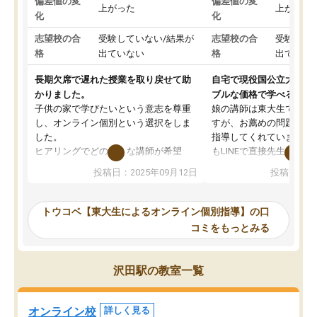
偏差値の変
偏差値の変
上がった
上がった
化
化
志望校の合
受験していない/結果が
志望校の合
受験して
格
出ていない
格
出ていな
長期欠席で遅れた授業を取り戻せて助
自宅で現役国公立大学生
かりました。
ブルな価格で学べる
子供の家で学びたいという意志を尊重
娘の講師は東大生では無
し、オンライン個別という選択をしま
すが、お薦めの問題集や
した。
指導してくれています。2
ヒアリングでどのような講師が希望
もLINEで直接先生に質問
か、オプションは付帯するかなど選ぶ
教科でも)。受講科目や
投稿日：2025年09月12日
投稿日：20
事が出来ました。
めれるので、個人に合っ
講師とのマッチング後講師との初回ミ
ると思います。カリキュ
ーティングを行い、その講師で良いか
いなのがあり(有料)、受
トウコベ【東大生によるオンライン個別指導】の口
他の講師を希望するか子供との相性も
ことをどんなスケジュー
コミをもっとみる
見てから講師を決定する事ができま
くか相談したのですが、
す。
ち期待したものではなく
うちの子は、初回面談の講師の方で決
内容でした。それでも明
沢田駅の教室一覧
定しました。
やる気も出ましたし、苦
くなってきたようなので
オンラインツールを使用した単語帳の
お願いして良かったと思
オンライン校
詳しく見る