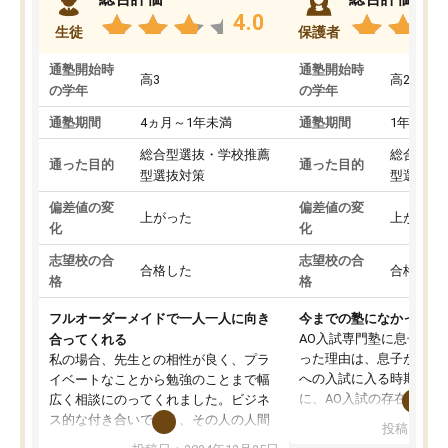
4.0
生徒
保護者
通塾開始時
通塾開始時
高3
高2
の学年
の学年
通塾期間
4ヵ月～1年未満
通塾期間
1年以上
総合型選抜・学校推薦
総合型選
通った目的
通った目的
型選抜対策
型選抜対
偏差値の変
偏差値の変
上がった
上がった
化
化
志望校の合
志望校の合
合格した
合格した
格
格
フルオーダーメイドで一人一人に向き
今までの塾になかったA
AO入試専門塾に息子を
合ってくれる
った理由は、息子が高校
私の場合、先生との相性が良く、プラ
への入試に入る時期に差
イベートなことから勉強のことまで幅
に、AO入試の存在を息
広く相談にのってくれました。ビジネ
してもその制度で合格し
ス的な付き合いでなく、その人の人間
投稿日：20
たことから、AOIに入塾
性までを適切に把握し、むきあってい