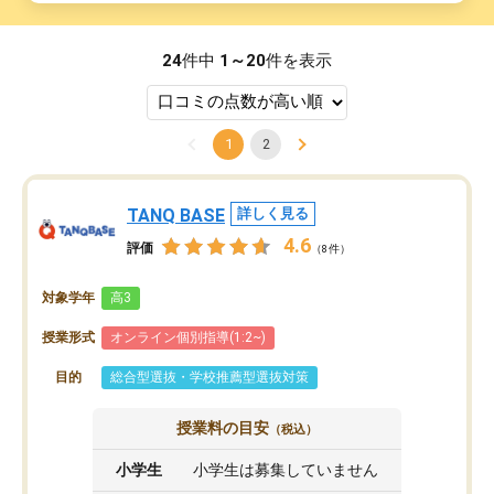
24
件中
1～20
件を表示
1
2
TANQ BASE
詳しく見る
4.6
評価
（8件）
対象学年
高3
授業形式
オンライン個別指導(1:2~)
目的
総合型選抜・学校推薦型選抜対策
授業料の目安
（税込）
小学生
小学生は募集していません