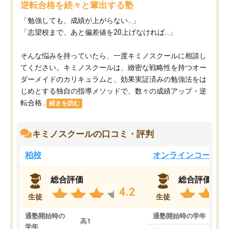
逆転合格を続々と輩出する塾
「勉強しても、成績が上がらない…」
「志望校まで、あと偏差値を20上げなければ…」
そんな悩みを持っていたら、一度キミノスクールに相談し
てください。キミノスクールは、緻密な戦略性を持つオー
ダーメイドのカリキュラムと、効果実証済みの勉強法をは
じめとする独自の指導メソッドで、数々の成績アップ・逆
転合格...
続きを読む
キミノスクールの口コミ・評判
柏校
オンラインコース
総合評価
総合評価
4.2
生徒
生徒
通塾開始時の
通塾開始時の学年
中
高1
学年