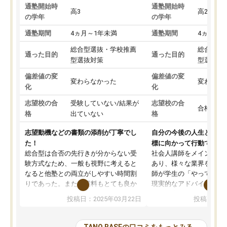
通塾開始時
通塾開始時
高3
高2
の学年
の学年
通塾期間
4ヵ月～1年未満
通塾期間
4ヵ月～1
総合型選抜・学校推薦
総合型選
通った目的
通った目的
型選抜対策
型選抜対
偏差値の変
偏差値の変
変わらなかった
変わらな
化
化
志望校の合
受験していない/結果が
志望校の合
合格した
格
出ていない
格
志望動機などの書類の添削が丁寧でし
自分の今後の人生と真剣
た！
標に向かって行動できる
総合型は合否の先行きが分からない受
社会人講師をメインとし
験方式なため、一般も視野に考えると
あり、様々な業界を経験
なると他塾との両立がしやすい時間割
師が学生の「やってみた
りであった。また授業料もとても良か
現実的なアドバイスを行
った。
す。基本応援ベースなの
投稿日：2025年03月22日
投稿日：20
総合型の多くの塾は大学生が見ること
分野について学生知識で
が多いが、はたらく部総合型コースは
い部分まで深ぼる事が出
大学生の目だけでなく、数人の大人に
総合型選抜対策として志