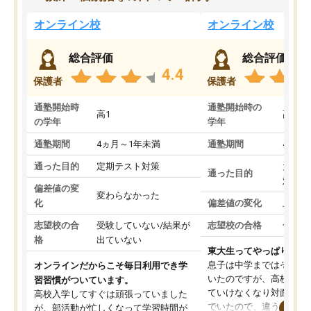
オンライン校
オンライン校
総合評価
総合評価
4.4
保護者
保護者
通塾開始時
通塾開始時の
高1
高3
の学年
学年
通塾期間
4ヵ月～1年未満
通塾期間
4ヵ月
通った目的
定期テスト対策
大学入
通った目的
対策
偏差値の変
変わらなかった
化
偏差値の変化
上がっ
志望校の合
受験していない/結果が
志望校の合格
合格し
格
出ていない
東大生ってやっぱりすご
息子は中学まではそこそ
オンラインだからこそ毎日利用でき学
いたのですが、高校に入
習習慣がついています。
ていけなくなり対面の塾
高校入学してすぐは頑張っていました
でいたので、違うアプロ
が、部活動が忙しくなって学習時間が