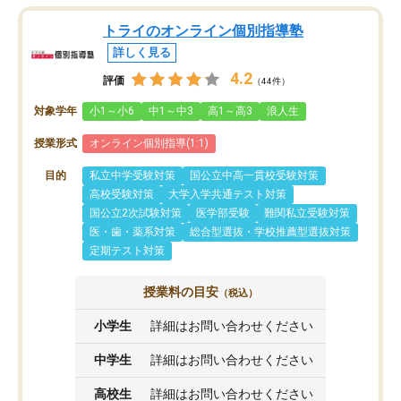
トライのオンライン個別指導塾
詳しく見る
4.2
評価
（44件）
対象学年
小1～小6
中1～中3
高1～高3
浪人生
授業形式
オンライン個別指導(1:1)
目的
私立中学受験対策
国公立中高一貫校受験対策
高校受験対策
大学入学共通テスト対策
国公立2次試験対策
医学部受験
難関私立受験対策
医・歯・薬系対策
総合型選抜・学校推薦型選抜対策
定期テスト対策
授業料の目安
（税込）
小学生
詳細はお問い合わせください
中学生
詳細はお問い合わせください
高校生
詳細はお問い合わせください