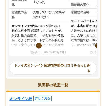
上がった
化
偏差値の変化
上がっ
志望校の合
受験していない/結果が
志望校の合格
合格し
格
出ていない
ラストスパートの１か月
オンラインで勉強のコツが学べる！
が、本当に助かりました
初めは料金面で躊躇していましたが、
共通テストに向けての追
お試し後の面談で、「子どもがやる気
に、入塾しました。田舎
が出るようにサポートするのが私たち
近隣の塾では、教えても
です！安心してください！やる気が出
く、かといって通うには
ないのは私たち講師の責任です」と言
が、トライならオンライ
投稿日：2026年03月13日
投稿日：20
ってくださり、確かに！と考えて、思
可能なので本当に助かり
い切って入塾しました。英語が苦手だ
テストの内容重視でした
ったんですが、学生の先生から学ぶこ
らないところをピンポイ
トライのオンライン個別指導塾の口コミをもっとみ
とで、勉強のコツみたいなものをつか
頂いて、とてもわかりや
る
み、徐々に成績が上がったらいいなと
していました。一生を左
思っていました。何が今足りないのか
スト、多少お金がかかっ
を的確に指導いただき、子どももびっ
思い切って入塾してよか
沢田駅の教室一覧
くりするほど楽しんでやる気を持って
塾を受けています。狙い通り、少しず
つ成績も上がり、苦手意識も無くなっ
オンライン校
詳しく見る
てきたので、さらに苦手な数学も追加