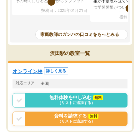
その時間になると自分からタブレット
生が予定表を立ててくれ
を開いてzoomを繋げるようになりまし
つ学習習慣がついてきま
投稿日：2025年01月21日
た！5科目なんでもOKなのもとても気
オンラインで週に一度の
投稿日：20
に入っています
指導が無い日も予定表に
成績もだいぶ下の方でしたが、通い始
したり、LINEでわから
めて1年ほどだった今では平均点以上の
問できるのでとても助か
家庭教師のガンバの口コミをもっとみる
科目が増えてきました！あと1年受験ま
であるので無料の週末教室を使用しな
がら頑張って欲しいと思います！
沢田駅の教室一覧
オンライン校
詳しく見る
対応エリア
全国
無料体験を申し込む
無料
（リストに追加する）
資料を請求する
無料
（リストに追加する）