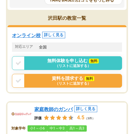
TANQ BASEの口コミをもっとみる
も目を通して頂ける。そのため多くの
接・小論文などの技術指
意見を聞くことができ、より良いもの
ション内容になっていま
を推敲することが可能だ。
選抜を通して将来自分が
沢田駅の教室一覧
どの人も優しく、親身に接してくださ
のかといった人生設計・
るのでやる気も出て、良かったで
を社会人として働いてい
す！！
に考える事が出来る環境
オンライン校
詳しく見る
番の魅力だと思います。
い事が何もない所から社
対応エリア
全国
ポートを受け、学びたい
標を見つける事が出来ま
無料体験を申し込む
無料
（リストに追加する）
資料を請求する
無料
（リストに追加する）
家庭教師のガンバ
詳しく見る
4.5
評価
（3件）
対象学年
小1～小6
中1～中3
高1～高3