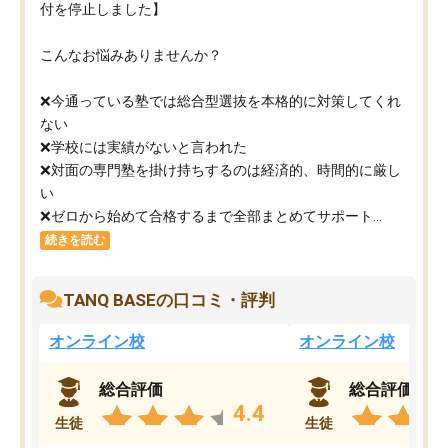
付を停止しました】
こんなお悩みありませんか？
❌今通っている塾では総合型選抜を本格的に対策してくれ
ない
❌学校には実績がないと言われた
❌対面の専門塾を掛け持ちするのは経済的、時間的に厳し
い
❌ゼロから始めて合格するまで全部まとめてサポート...
続きを読む
TANQ BASEの口コミ・評判
オンライン校
オンライン校
総合評価
総合評価
4.4
生徒
生徒