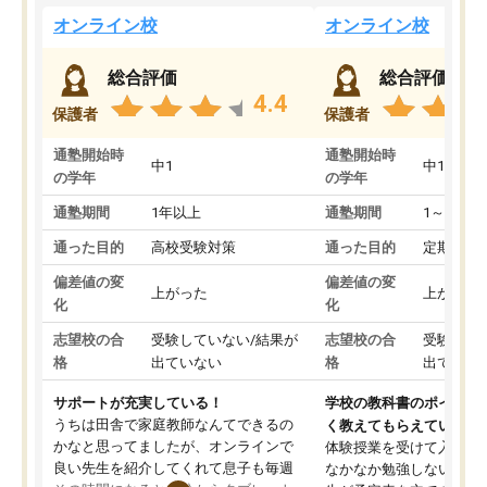
オンライン校
オンライン校
総合評価
総合評価
4.4
保護者
保護者
通塾開始時
通塾開始時
中1
中1
の学年
の学年
通塾期間
1年以上
通塾期間
1～3ヵ月
通った目的
高校受験対策
通った目的
定期テス
偏差値の変
偏差値の変
上がった
上がった
化
化
志望校の合
受験していない/結果が
志望校の合
受験して
格
出ていない
格
出ていな
サポートが充実している！
学校の教科書のポイント
うちは田舎で家庭教師なんてできるの
く教えてもらえている
かなと思ってましたが、オンラインで
体験授業を受けて入塾し
良い先生を紹介してくれて息子も毎週
なかなか勉強しない息子