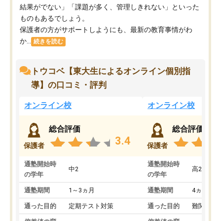
結果がでない」「課題が多く、管理しきれない」といった
ものもあるでしょう。
保護者の方がサポートしようにも、最新の教育事情がわ
か...
続きを読む
トウコベ【東大生によるオンライン個別指
導】の口コミ・評判
オンライン校
オンライン校
総合評価
総合評価
3.4
保護者
保護者
通塾開始時
通塾開始時
中2
高2
の学年
の学年
通塾期間
1～3ヵ月
通塾期間
4ヵ月～1
通った目的
定期テスト対策
通った目的
難関私立