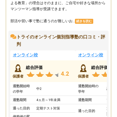
よる教育」の理念はそのままに、ご自宅や好きな場所から
マンツーマン指導が受講できます。
部活や習い事で塾に通うのが難しいお...
続きを読む
トライのオンライン個別指導塾の口コミ・評
判
オンライン校
オンライン校
総合評価
総合評価
4.2
保護者
保護者
通塾開始時
通塾開始時の
中2
高3
の学年
学年
通塾期間
4ヵ月～1年未満
通塾期間
1～3
通った目的
定期テスト対策
大学入
通った目的
対策
偏差値の変