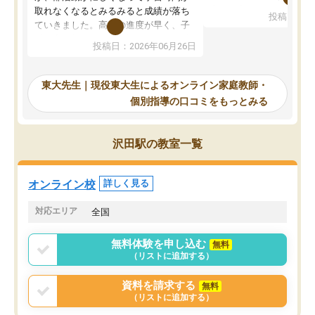
考えて入りました。地元
取れなくなるとみるみると成績が落ち
投稿日：20
で、当初は模試でD判定
ていきました。高校の進度が早く、子
していたのですが、やは
供も家に帰って勉強の話すると嫌な反
投稿日：2026年06月26日
験勉強に詳しく、先生か
応を示します。東大先生にお願いして
受け合格できました。ま
からは効率的な計画を先生が立ててく
自習室が毎日使えていつ
れるので、親としても安心です。毎日
東大先生｜現役東大生によるオンライン家庭教師・
るのが心強かったようで
使える自習室とかもあり、わからない
個別指導の口コミをもっとみる
謝です。
ところがあれば先生が回答してくれる
のも重宝しています。
沢田駅の教室一覧
オンライン校
詳しく見る
対応エリア
全国
無料体験を申し込む
無料
（リストに追加する）
資料を請求する
無料
（リストに追加する）