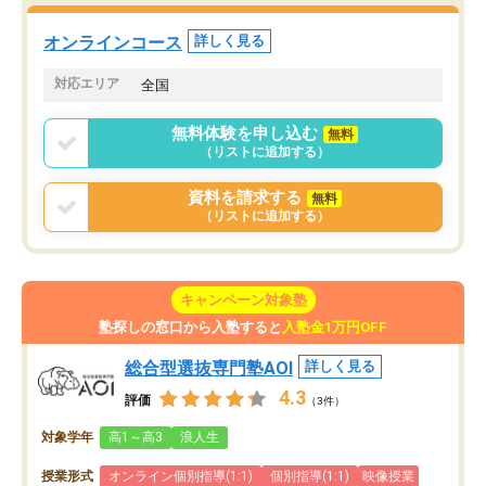
た。自分から学ぶ姿勢を
る勉強」から「目標のための勉強」へ
たい家庭には本当におす
意識が変わったことが、目標校への合
オンラインコース
詳しく見る
思います。
格に繋がったと思います。
対応エリア
全国
無料体験を申し込む
無料
（リストに追加する）
資料を請求する
無料
（リストに追加する）
キャンペーン対象塾
塾探しの窓口から入塾すると
入塾金1万円OFF
総合型選抜専門塾AOI
詳しく見る
4.3
評価
（3件）
対象学年
高1～高3
浪人生
授業形式
オンライン個別指導(1:1)
個別指導(1:1)
映像授業