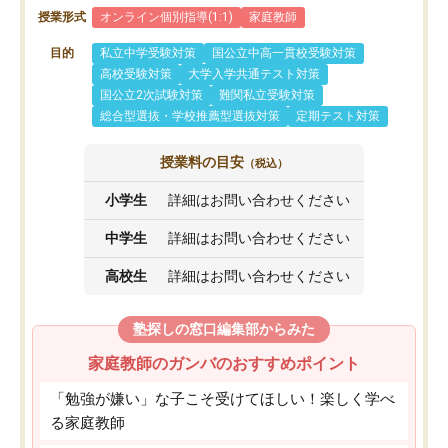
授業形式
オンライン個別指導(1:1)
家庭教師
目的
私立中学受験対策
国公立中高一貫校受験対策
高校受験対策
大学入学共通テスト対策
国公立2次試験対策
難関私立受験対策
総合型選抜・学校推薦型選抜対策
定期テスト対策
授業料の目安
（税込）
小学生
詳細はお問い合わせください
中学生
詳細はお問い合わせください
高校生
詳細はお問い合わせください
塾探しの窓口編集部からみた
家庭教師のガンバのおすすめポイント
「勉強が嫌い」な子こそ受けてほしい！楽しく学べ
る家庭教師