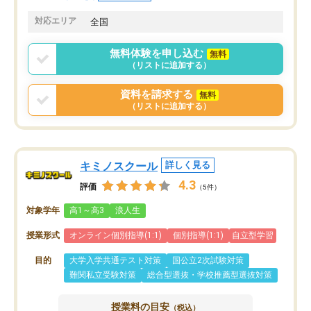
共有があり宿題もそちらで出される形
も合わなければチェンジ
でした。
娘は3科目ともずっと同
対応エリア
全国
2ヶ月で担当講師の方がお辞めになると
言う事で講師変更の申し出があり、あ
無料体験を申し込む
無料
まりに短期での変更だった為、塾に通
（リストに追加する）
う事にして退会しました。遅れも取り
戻せ、授業内容や講師の方は良かった
資料を請求する
無料
と思います。
（リストに追加する）
キミノスクール
詳しく見る
4.3
評価
（5件）
対象学年
高1～高3
浪人生
授業形式
オンライン個別指導(1:1)
個別指導(1:1)
自立型学習
目的
大学入学共通テスト対策
国公立2次試験対策
難関私立受験対策
総合型選抜・学校推薦型選抜対策
授業料の目安
（税込）