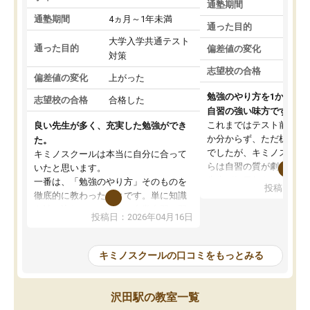
通塾期間
通塾期間
4ヵ月～1年未満
通った目的
大学入学共通テスト
通った目的
偏差値の変化
対策
志望校の合格
偏差値の変化
上がった
勉強のやり方を1から教
志望校の合格
合格した
自習の強い味方です。
これまではテスト前に何
良い先生が多く、充実した勉強ができ
か分からず、ただ机に座
た。
でしたが、キミノスクー
キミノスクールは本当に自分に合って
らは自習の質が劇的に変
いたと思います。
先生が毎日何をすべきか
一番は、「勉強のやり方」そのものを
投稿日：20
を明確にしてくれるので
徹底的に教わったことです。単に知識
ずに学習に取り組めるよ
を詰め込むのではなく、自学自習の習
投稿日：2026年04月16日
が一番の収穫です。
慣が身につくよう並走してくれるの
授業で教えてもらうとい
で、通塾日以外も机に向かうのが苦で
の仕方をコーチングして
はなくなりました。
キミノスクールの口コミをもっとみる
ルなので、家での学習習
身につきました。結果と
講師の方との距離も近く、親身なコー
た英語の偏差値が10以上
チングのおかげで、停滞期もモチベー
沢田駅の教室一覧
していた公立高校に無事
ションを維持できました。「やらされ