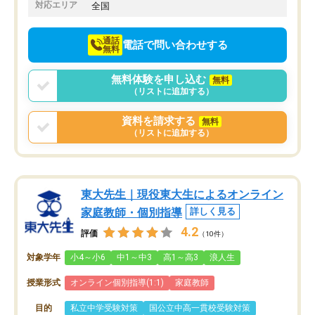
でお願いしました。来年の高校受験に
対応エリア
全国
向けて頑張っています。
通話
電話で問い合わせする
無料
無料体験を申し込む
無料
（リストに追加する）
資料を請求する
無料
（リストに追加する）
東大先生｜現役東大生によるオンライン
家庭教師・個別指導
詳しく見る
4.2
評価
（10件）
対象学年
小4～小6
中1～中3
高1～高3
浪人生
授業形式
オンライン個別指導(1:1)
家庭教師
目的
私立中学受験対策
国公立中高一貫校受験対策