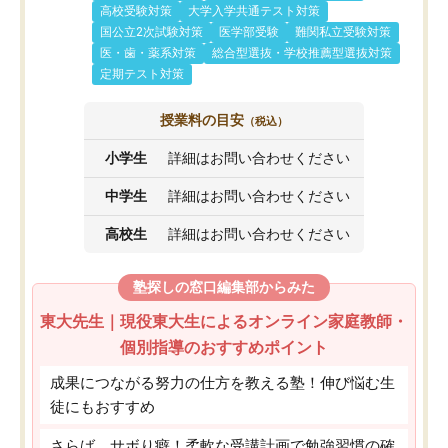
高校受験対策
大学入学共通テスト対策
国公立2次試験対策
医学部受験
難関私立受験対策
医・歯・薬系対策
総合型選抜・学校推薦型選抜対策
定期テスト対策
授業料の目安
（税込）
小学生
詳細はお問い合わせください
中学生
詳細はお問い合わせください
高校生
詳細はお問い合わせください
塾探しの窓口編集部からみた
東大先生｜現役東大生によるオンライン家庭教師・
個別指導のおすすめポイント
成果につながる努力の仕方を教える塾！伸び悩む生
徒にもおすすめ
さらば、サボり癖！柔軟な受講計画で勉強習慣の確