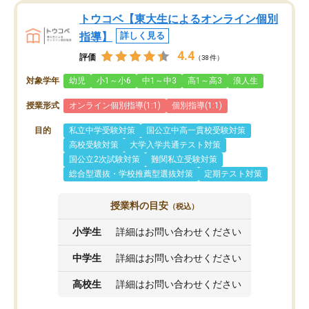
トウコベ【東大生によるオンライン個別
指導】
詳しく見る
4.4
評価
（38件）
対象学年
幼児
小1～小6
中1～中3
高1～高3
浪人生
授業形式
オンライン個別指導(1:1)
個別指導(1:1)
目的
私立中学受験対策
国公立中高一貫校受験対策
高校受験対策
大学入学共通テスト対策
国公立2次試験対策
難関私立受験対策
総合型選抜・学校推薦型選抜対策
定期テスト対策
授業料の目安
（税込）
小学生
詳細はお問い合わせください
中学生
詳細はお問い合わせください
高校生
詳細はお問い合わせください