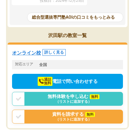
投稿日：2024年12月25日
思いました。
るなぁと強く感じることできました。
AOIでは、カウンセリン
また、他の先生の意見も聞いてみたい
で、AO入試を改めて知
と相談すると、他の先生も紹介してく
総合型選抜専門塾AOIの口コミをもっとみる
それに対しての具体的な
ださり、客観的なアドバイスもいただ
ことでした。更に子供の
くことができました（志望理由・自己
る適正等についても詳し
PR等の添削において）。そして、なに
沢田駅の教室一覧
でき、メンターの方々も
より自習室が解放されている点がよか
けてらっしゃいますので
ったです。友達と好きな時間に自習
せることができました。
し、お互いを高めあえる環境がありま
オンライン校
詳しく見る
した。
対応エリア
全国
通話
電話で問い合わせする
無料
無料体験を申し込む
無料
（リストに追加する）
資料を請求する
無料
（リストに追加する）