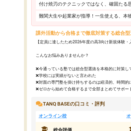
付け焼刃のテクニックではなく、確固たる
難関大生や起業家が指導！一生使える、本
課外活動から合格まで徹底対策する総合型
【定員に達したため2026年度の高3向け新規体験
こんなお悩みありませんか？
❌今通っている塾では総合型選抜を本格的に対策し
❌学校には実績がないと言われた
❌対面の専門塾を掛け持ちするのは経済的、時間的
❌ゼロから始めて合格するまで全部まとめてサポート.
TANQ BASEの口コミ・評判
オンライン校
オ
総合評価