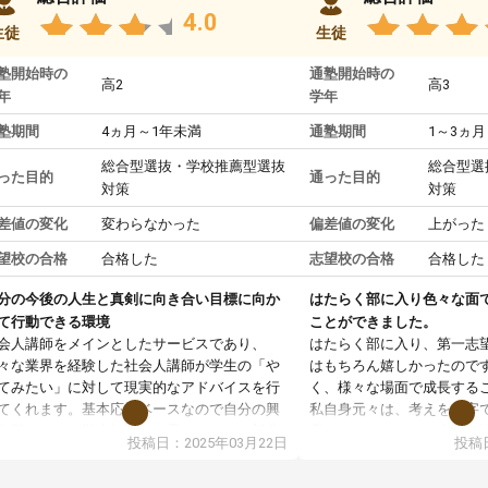
4.0
生徒
生徒
塾開始時の
通塾開始時の
高2
高3
年
学年
塾期間
4ヵ月～1年未満
通塾期間
1～3ヵ月
総合型選抜・学校推薦型選抜
総合型選
った目的
通った目的
対策
対策
差値の変化
変わらなかった
偏差値の変化
上がった
望校の合格
合格した
志望校の合格
合格した
分の今後の人生と真剣に向き合い目標に向か
はたらく部に入り色々な面
て行動できる環境
ことができました。
会人講師をメインとしたサービスであり、
はたらく部に入り、第一志
々な業界を経験した社会人講師が学生の「や
はもちろん嬉しかったので
てみたい」に対して現実的なアドバイスを行
く、様々な場面で成長する
てくれます。基本応援ベースなので自分の興
私自身元々は、考えを文字
分野について学生知識では思いつかない部分
意だったのですが、人前で
投稿日：2025年03月22日
投稿日
で深ぼる事が出来ます。
ケーションをとることが苦
合型選抜対策として志望理由書・面接・小論
しかし、はたらく部に入り