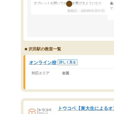
タブレットを開いてzoomを繋げるようになり
表
ました！5科目なんでもOKなのもとても気に入
て
投稿日：2025年01月21日
っています
オ
成績もだいぶ下の方でしたが、通い始めて1年ほ
い
どだった今では平均点以上の科目が増えてきま
か
した！あと1年受験まであるので無料の週末教室
て
を使用しながら頑張って欲しいと思います！
沢田駅の教室一覧
オンライン校
詳しく見る
対応エリア
全国
トウコベ【東大生によるオ