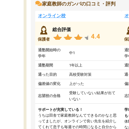
家庭教師のガンバの口コミ・評判
オンライン校
オ
総合評価
4.4
保護者
保
通塾開始時の
通
中1
学年
学
通塾期間
1年以上
通
通った目的
高校受験対策
通
偏差値の変化
上がった
偏
受験していない/結果が出て
志望校の合格
志
いない
サポートが充実している！
学
うちは田舎で家庭教師なんてできるのかなと思
も
ってましたが、オンラインで良い先生を紹介し
体
てくれて息子も毎週その時間になると自分から
な