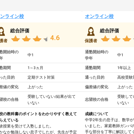
ンライン校
オンライン校
総合評価
総合評価
4.6
護者
保護者
塾開始時の
通塾開始時の
中1
中1
年
学年
塾期間
1～3ヵ月
通塾期間
1年以上
った目的
定期テスト対策
通った目的
高校受験
差値の変化
上がった
偏差値の変化
上がった
受験していない/結果が出て
受験して
望校の合格
志望校の合格
いない
いない
校の教科書のポイントをわかりやすく教えて
成績について
中学2年生の息子は、数学
らえている
いました。家庭教師ガンバ
験授業を受けて入塾しました。
手な部分を丁寧に解説して
かなか勉強しない息子でしたが、先生が予定