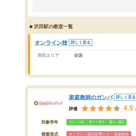
のため多くの意見を聞くことができ、より良い
文
ものを推敲することが可能だ。
て
どの人も優しく、親身に接してくださるのでや
う
る気も出て、良かったです！！
計
沢田駅の教室一覧
る
い
会
オンライン校
詳しく見る
の
対応エリア
全国
家庭教師のガンバ
詳しく見る
4.5
評価
対象学年
小1～小6
中1～中3
高1～高3
授業形式
オンライン個別指導(1:1)
家庭教師