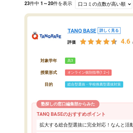
23
件中
1～20
件を表示
TANQ BASE
詳しく見る
4.6
評価
対象学年
高3
授業形式
オンライン個別指導(1:2~)
目的
総合型選抜・学校推薦型選抜対策
塾探しの窓口編集部からみた
TANQ BASEのおすすめポイント
拡大する総合型選抜に完全対応！なんと活