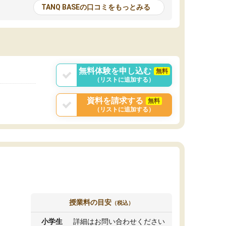
とる機会が増えたり
が多いので、その子達に感化されて自分も『も
TANQ BASEの口コミをもっとみる
次試験対策の面接練
っと何かに取り組んでみよう』と思えます。
てもらい飛躍的に成
はたらく部はオンラインなので、色々な場所の
面接自体も試験まで
コーチも生徒がいて、みんなフレンドリーなの
した。その結果本番
で気軽に話せるのでとても楽しいです。
りと伝えることもで
ことができました。
無料体験を申し込む
無料
（リストに追加する）
資料を請求する
無料
（リストに追加する）
授業料の目安
（税込）
小学生
詳細はお問い合わせください