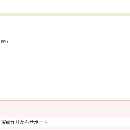
（8件）
動実績作りからサポート