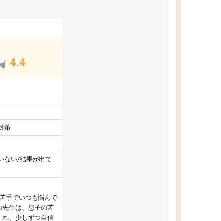
4.4
対策
いない/結果が出て
が苦手でいつも悩んで
の先生は、息子の苦
くれ、少しずつ自信