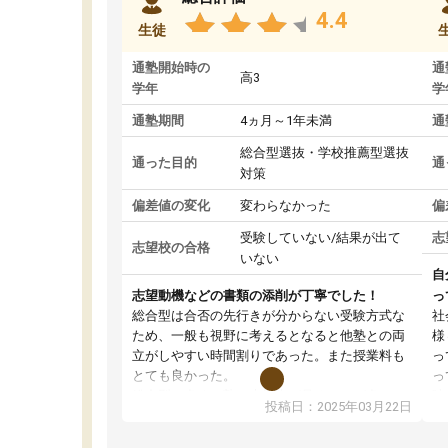
4.4
生徒
通塾開始時の
通
高3
学年
学
通塾期間
4ヵ月～1年未満
通
総合型選抜・学校推薦型選抜
通った目的
通
対策
偏差値の変化
変わらなかった
偏
受験していない/結果が出て
志
志望校の合格
いない
自
志望動機などの書類の添削が丁寧でした！
っ
総合型は合否の先行きが分からない受験方式な
社
ため、一般も視野に考えるとなると他塾との両
様
立がしやすい時間割りであった。また授業料も
っ
とても良かった。
っ
総合型の多くの塾は大学生が見ることが多い
味
投稿日：2025年03月22日
が、はたらく部総合型コースは大学生の目だけ
ま
でなく、数人の大人にも目を通して頂ける。そ
総