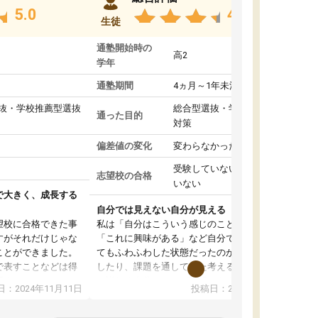
5.0
4.8
生徒
通塾開始時の
高2
学年
通塾期間
4ヵ月～1年未満
抜・学校推薦型選抜
総合型選抜・学校推薦型選抜
通った目的
対策
偏差値の変化
変わらなかった
受験していない/結果が出て
志望校の合格
いない
で大きく、成長する
自分では見えない自分が見える
望校に合格できた事
私は「自分はこういう感じのことがしたい」
すがそれだけじゃな
「これに興味がある」など自分で自己分析をし
ことができました。
てもふわふわした状態だったのが、コーチと話
で表すことなどは得
したり、課題を通してまた考えることで、もっ
話すことやコミュニ
と詳しく自分のことが理解できました。いつで
：2024年11月11日
投稿日：2024年10月31日
手でした。
も質問できるので、そこも1つの魅力です。ま
同じ学年の方々と関
た、はたらく部にいる生徒達は意識高い系の子