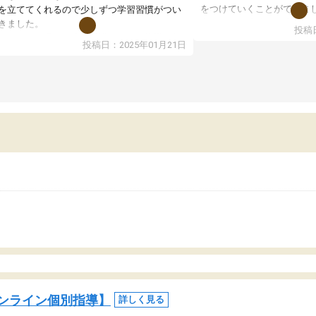
をつけていくことができま
を立ててくれるので少しずつ学習習慣がつい
期テストの成績が10点以上
きました。
投稿日
ても喜んでいます。
ンラインで週に一度の受講ですが、指導が無
投稿日：2025年01月21日
日も予定表に基づいて勉強したり、LINEでわ
らないところを質問できるのでとても助かっ
います。
ンライン個別指導】
詳しく見る