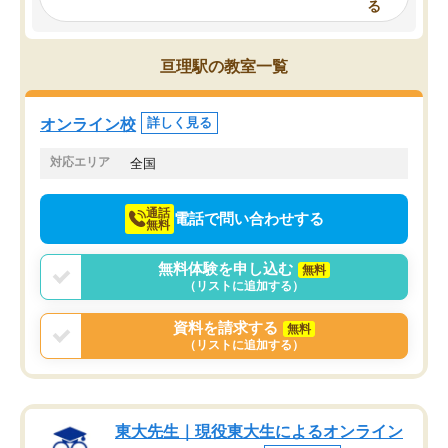
る
み、徐々に成績が上がったらいいなと
していました。一生を左
思っていました。何が今足りないのか
スト、多少お金がかかっ
を的確に指導いただき、子どももびっ
思い切って入塾してよか
亘理駅の教室一覧
くりするほど楽しんでやる気を持って
塾を受けています。狙い通り、少しず
つ成績も上がり、苦手意識も無くなっ
オンライン校
詳しく見る
てきたので、さらに苦手な数学も追加
でお願いしました。来年の高校受験に
対応エリア
全国
向けて頑張っています。
通話
電話で問い合わせする
無料
無料体験を申し込む
無料
（リストに追加する）
資料を請求する
無料
（リストに追加する）
東大先生｜現役東大生によるオンライン