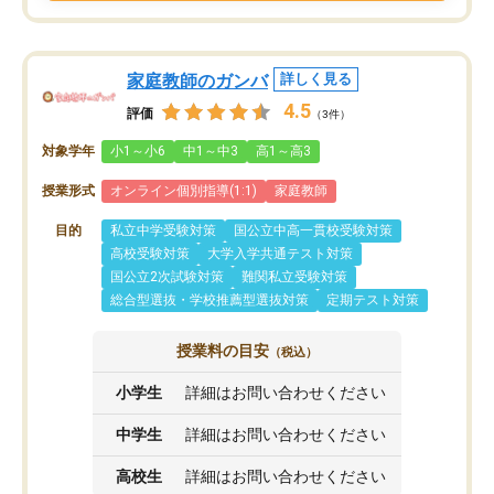
家庭教師のガンバ
詳しく見る
4.5
評価
（3件）
対象学年
小1～小6
中1～中3
高1～高3
授業形式
オンライン個別指導(1:1)
家庭教師
目的
私立中学受験対策
国公立中高一貫校受験対策
高校受験対策
大学入学共通テスト対策
国公立2次試験対策
難関私立受験対策
総合型選抜・学校推薦型選抜対策
定期テスト対策
授業料の目安
（税込）
小学生
詳細はお問い合わせください
中学生
詳細はお問い合わせください
高校生
詳細はお問い合わせください