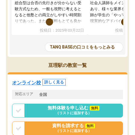
総合型は合否の先行きが分からない受
社会人講師をメインとし
験方式なため、一般も視野に考えると
あり、様々な業界を経験
なると他塾との両立がしやすい時間割
師が学生の「やってみた
りであった。また授業料もとても良か
現実的なアドバイスを行
った。
す。基本応援ベースなの
投稿日：2025年03月22日
投稿日：20
総合型の多くの塾は大学生が見ること
分野について学生知識で
が多いが、はたらく部総合型コースは
い部分まで深ぼる事が出
大学生の目だけでなく、数人の大人に
総合型選抜対策として志
TANQ BASEの口コミをもっとみる
も目を通して頂ける。そのため多くの
接・小論文などの技術指
意見を聞くことができ、より良いもの
ション内容になっていま
を推敲することが可能だ。
選抜を通して将来自分が
亘理駅の教室一覧
どの人も優しく、親身に接してくださ
のかといった人生設計・
るのでやる気も出て、良かったで
を社会人として働いてい
す！！
に考える事が出来る環境
オンライン校
詳しく見る
番の魅力だと思います。
い事が何もない所から社
対応エリア
全国
ポートを受け、学びたい
標を見つける事が出来ま
無料体験を申し込む
無料
（リストに追加する）
資料を請求する
無料
（リストに追加する）