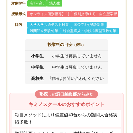
対象学年
高1～高3
浪人生
授業形式
オンライン個別指導(1:1)
個別指導(1:1)
自立型学習
目的
大学入学共通テスト対策
国公立2次試験対策
難関私立受験対策
総合型選抜・学校推薦型選抜対策
授業料の目安
（税込）
小学生
小学生は募集していません
中学生
中学生は募集していません
高校生
詳細はお問い合わせください
塾探しの窓口編集部からみた
キミノスクールのおすすめポイント
独自メソッドにより偏差値40台からの難関大合格実
績多数！