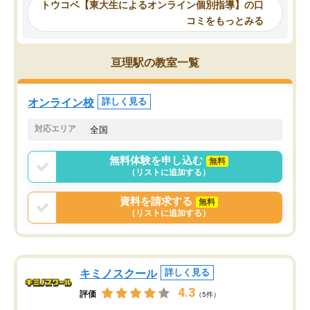
ーティングを行い、その講師で良いか
いなのがあり(有料)、受
トウコベ【東大生によるオンライン個別指導】の口
他の講師を希望するか子供との相性も
ことをどんなスケジュー
コミをもっとみる
見てから講師を決定する事ができま
くか相談したのですが、
す。
ち期待したものではなく
うちの子は、初回面談の講師の方で決
内容でした。それでも明
亘理駅の教室一覧
定しました。
やる気も出ましたし、苦
くなってきたようなので
オンラインツールを使用した単語帳の
お願いして良かったと思
オンライン校
詳しく見る
共有があり宿題もそちらで出される形
も合わなければチェンジ
でした。
娘は3科目ともずっと同
対応エリア
全国
2ヶ月で担当講師の方がお辞めになると
言う事で講師変更の申し出があり、あ
無料体験を申し込む
無料
まりに短期での変更だった為、塾に通
（リストに追加する）
う事にして退会しました。遅れも取り
戻せ、授業内容や講師の方は良かった
資料を請求する
無料
と思います。
（リストに追加する）
キミノスクール
詳しく見る
4.3
評価
（5件）