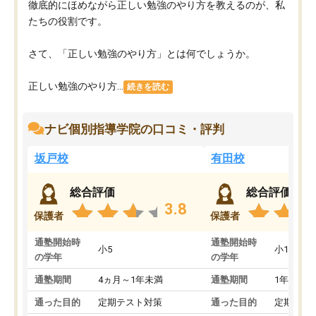
徹底的にほめながら正しい勉強のやり方を教えるのが、私
たちの役割です。
さて、「正しい勉強のやり方」とは何でしょうか。
正しい勉強のやり方...
続きを読む
ナビ個別指導学院の口コミ・評判
坂戸校
有田校
総合評価
総合評価
3.8
保護者
保護者
通塾開始時
通塾開始時
小5
小1
の学年
の学年
通塾期間
4ヵ月～1年未満
通塾期間
1年以上
通った目的
定期テスト対策
通った目的
定期テス