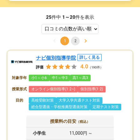
25
件中
1～20
件を表示
1
2
ナビ個別指導学院
詳しく見る
4.0
評価
（190件）
対象学年
小1～小6
中1～中3
高1～高3
授業形式
オンライン個別指導(1:2~)
個別指導(1:2)
目的
高校受験対策
大学入学共通テスト対策
総合型選抜・学校推薦型選抜対策
定期テスト対策
授業料の目安
（税込）
小学生
11,000円 ～