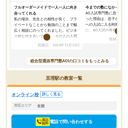
フルオーダーメイドで一人一人に向き
今までの塾になかったA
AO入試専門塾に息子を
合ってくれる
った理由は、息子が高校
私の場合、先生との相性が良く、プラ
への入試に入る時期に差
イベートなことから勉強のことまで幅
に、AO入試の存在を息
広く相談にのってくれました。ビジネ
してもその制度で合格し
ス的な付き合いでなく、その人の人間
投稿日：20
たことから、AOIに入塾
性までを適切に把握し、むきあってい
投稿日：2024年12月25日
思いました。
るなぁと強く感じることできました。
AOIでは、カウンセリン
また、他の先生の意見も聞いてみたい
で、AO入試を改めて知
と相談すると、他の先生も紹介してく
総合型選抜専門塾AOIの口コミをもっとみる
それに対しての具体的な
ださり、客観的なアドバイスもいただ
ことでした。更に子供の
くことができました（志望理由・自己
る適正等についても詳し
PR等の添削において）。そして、なに
亘理駅の教室一覧
でき、メンターの方々も
より自習室が解放されている点がよか
けてらっしゃいますので
ったです。友達と好きな時間に自習
せることができました。
し、お互いを高めあえる環境がありま
オンライン校
詳しく見る
した。
対応エリア
全国
通話
電話で問い合わせする
無料