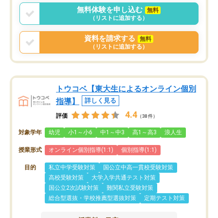
無料体験を申し込む
無料
（リストに追加する）
資料を請求する
無料
（リストに追加する）
トウコベ【東大生によるオンライン個別
指導】
詳しく見る
4.4
評価
（38件）
対象学年
幼児
小1～小6
中1～中3
高1～高3
浪人生
授業形式
オンライン個別指導(1:1)
個別指導(1:1)
目的
私立中学受験対策
国公立中高一貫校受験対策
高校受験対策
大学入学共通テスト対策
国公立2次試験対策
難関私立受験対策
総合型選抜・学校推薦型選抜対策
定期テスト対策