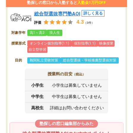
塾探しの窓口から入塾すると
入塾金1万円OFF
総合型選抜専門塾AOI
詳しく見る
4.3
評価
（3件）
対象学年
高1～高3
浪人生
授業形式
オンライン個別指導(1:1)
個別指導(1:1)
映像授業
自立型学習
目的
難関私立受験対策
総合型選抜・学校推薦型選抜対策
授業料の目安
（税込）
小学生
小学生は募集していません
中学生
中学生は募集していません
高校生
詳細はお問い合わせください
塾探しの窓口編集部からみた