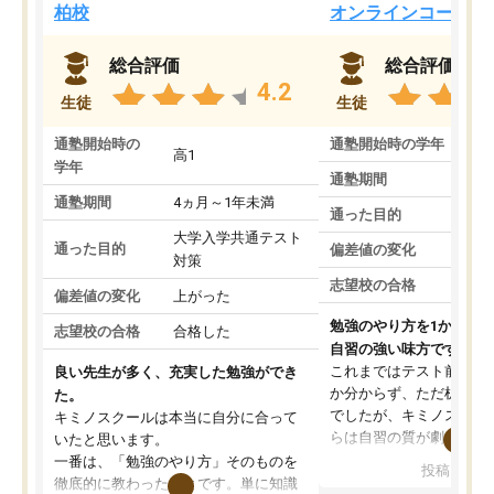
柏校
オンラインコース
総合評価
総合評価
4.2
生徒
生徒
通塾開始時の
通塾開始時の学年
中
高1
学年
通塾期間
通塾期間
4ヵ月～1年未満
通った目的
大学入学共通テスト
通った目的
偏差値の変化
対策
志望校の合格
偏差値の変化
上がった
勉強のやり方を1から教
志望校の合格
合格した
自習の強い味方です。
これまではテスト前に何
良い先生が多く、充実した勉強ができ
か分からず、ただ机に座
た。
でしたが、キミノスクー
キミノスクールは本当に自分に合って
らは自習の質が劇的に変
いたと思います。
先生が毎日何をすべきか
一番は、「勉強のやり方」そのものを
投稿日：20
を明確にしてくれるので
徹底的に教わったことです。単に知識