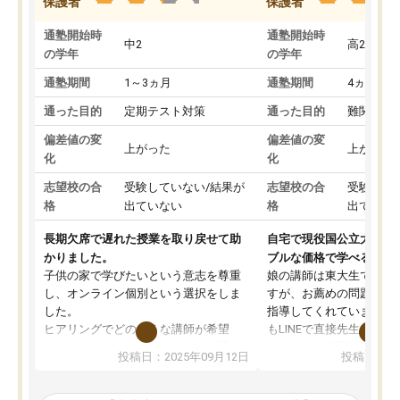
保護者
保護者
通塾開始時
通塾開始時
中2
高2
の学年
の学年
通塾期間
1～3ヵ月
通塾期間
4ヵ月～1
通った目的
定期テスト対策
通った目的
難関私立
偏差値の変
偏差値の変
上がった
上がった
化
化
志望校の合
受験していない/結果が
志望校の合
受験して
格
出ていない
格
出ていな
長期欠席で遅れた授業を取り戻せて助
自宅で現役国公立大学生
かりました。
ブルな価格で学べる
子供の家で学びたいという意志を尊重
娘の講師は東大生では無
し、オンライン個別という選択をしま
すが、お薦めの問題集や
した。
指導してくれています。2
ヒアリングでどのような講師が希望
もLINEで直接先生に質問
か、オプションは付帯するかなど選ぶ
教科でも)。受講科目や
投稿日：2025年09月12日
投稿日：20
事が出来ました。
めれるので、個人に合っ
講師とのマッチング後講師との初回ミ
ると思います。カリキュ