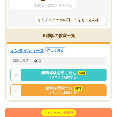
ずに学習に取り組めるよ
を詰め込むのではなく、自学自習の習
投稿日：2026年04月16日
が一番の収穫です。
慣が身につくよう並走してくれるの
授業で教えてもらうとい
で、通塾日以外も机に向かうのが苦で
の仕方をコーチングして
はなくなりました。
キミノスクールの口コミをもっとみる
ルなので、家での学習習
身につきました。結果と
講師の方との距離も近く、親身なコー
た英語の偏差値が10以上
チングのおかげで、停滞期もモチベー
亘理駅の教室一覧
していた公立高校に無事
ションを維持できました。「やらされ
た。自分から学ぶ姿勢を
る勉強」から「目標のための勉強」へ
たい家庭には本当におす
意識が変わったことが、目標校への合
オンラインコース
詳しく見る
思います。
格に繋がったと思います。
対応エリア
全国
無料体験を申し込む
無料
（リストに追加する）
資料を請求する
無料
（リストに追加する）
キャンペーン対象塾