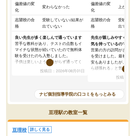
偏差値の変
偏差値の変
変わらなかった
上がった
化
化
志望校の合
受験していない/結果が
志望校の合
受験して
格
出ていない
格
出ていな
良い先生が多く楽しんで通っています
先生が親しみやすく勉強
苦手な教科があり、テストの点数もイ
気を持っているので安心
マイチな状態が続いていたので無料体
営業の方の訪問がきっか
験を受けたのち入塾しました。
を受けました。最初は続
子供は楽しいようで嫌がらず通ってく
安もありましたが、子ど
れています。
ら頑張れる」と気に入り
投稿日：2026年08月01日
先生は良い方が多く、いつも笑顔で対
以上お世話になっていま
投稿日：20
応して頂けるので安心してお任せする
ても分かりやすく、学校
ことができます。
き方や、子どもに合った
教室は少し狭い印象なので夜の時間帯
方を丁寧に教えてくださ
ナビ個別指導学院の口コミをもっとみる
など生徒さんが多い時間帯は手狭では
が深まっていると感じま
ないかな？と感じます。
熱心で、一人ひとりの苦
また駅前にあるのでアクセスは良いで
握し、復習や講習を通し
亘理駅の教室一覧
すが駐車場がないのでお迎えの際に近
ポートしてくださいます
隣のコインパーキングを利用または路
前より勉強に前向きに取
上駐車をするしかない点が少し不便で
になり、安心して通わせ
亘理校
詳しく見る
す。
感じています。これから