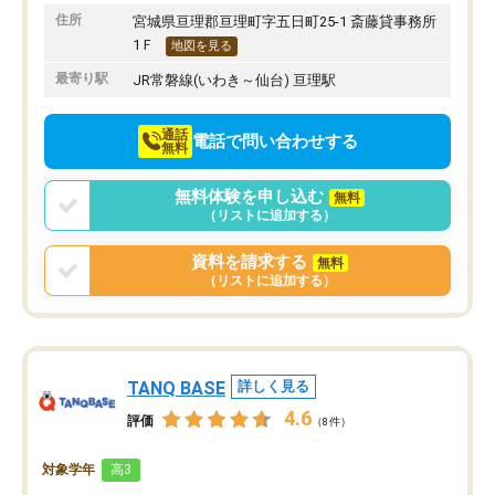
りたいと思える塾です。
住所
宮城県亘理郡亘理町字五日町25-1 斎藤貸事務所
1Ｆ
地図を見る
最寄り駅
JR常磐線(いわき～仙台) 亘理駅
通話
電話で問い合わせする
無料
無料体験を申し込む
無料
（リストに追加する）
資料を請求する
無料
（リストに追加する）
TANQ BASE
詳しく見る
4.6
評価
（8件）
対象学年
高3