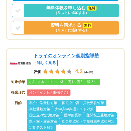
無料体験を申し込む
無料
（リストに追加する）
資料を請求する
無料
（リストに追加する）
トライのオンライン個別指導塾
詳しく見る
4.2
評価
（44件）
対象学年
小1～小6
中1～中3
高1～高3
浪人生
授業形式
オンライン個別指導(1:1)
目的
私立中学受験対策
国公立中高一貫校受験対策
高校受験対策
大学入学共通テスト対策
国公立2次試験対策
医学部受験
難関私立受験対策
医・歯・薬系対策
総合型選抜・学校推薦型選抜対策
定期テスト対策