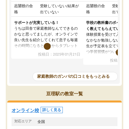
志望校の合
受験していない/結果が
志望校の合
受験して
格
出ていない
格
出ていな
サポートが充実している！
学校の教科書のポイント
うちは田舎で家庭教師なんてできるの
く教えてもらえている
かなと思ってましたが、オンラインで
体験授業を受けて入塾し
良い先生を紹介してくれて息子も毎週
なかなか勉強しない息子
その時間になると自分からタブレット
生が予定表を立ててくれ
を開いてzoomを繋げるようになりまし
つ学習習慣がついてきま
投稿日：2025年01月21日
た！5科目なんでもOKなのもとても気
オンラインで週に一度の
投稿日：20
に入っています
指導が無い日も予定表に
成績もだいぶ下の方でしたが、通い始
したり、LINEでわから
めて1年ほどだった今では平均点以上の
問できるのでとても助か
家庭教師のガンバの口コミをもっとみる
科目が増えてきました！あと1年受験ま
であるので無料の週末教室を使用しな
がら頑張って欲しいと思います！
亘理駅の教室一覧
オンライン校
詳しく見る
対応エリア
全国