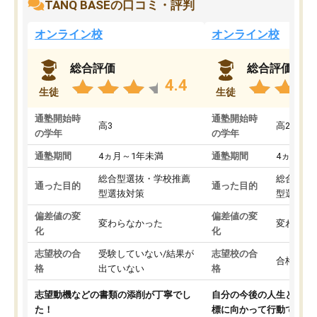
TANQ BASEの口コミ・評判
オンライン校
オンライン校
総合評価
総合評価
4.4
生徒
生徒
通塾開始時
通塾開始時
高3
高2
の学年
の学年
通塾期間
4ヵ月～1年未満
通塾期間
4ヵ月～1
総合型選抜・学校推薦
総合型選
通った目的
通った目的
型選抜対策
型選抜対
偏差値の変
偏差値の変
変わらなかった
変わらな
化
化
志望校の合
受験していない/結果が
志望校の合
合格した
格
出ていない
格
志望動機などの書類の添削が丁寧でし
自分の今後の人生と真剣
た！
標に向かって行動できる