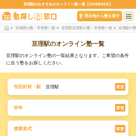
亘理駅のおすすめのオンライン塾一覧【2026年08月】
現在地から塾を探す
宮城県の塾・学習塾一覧
亘理郡亘理町の塾・学習塾一覧
亘理駅の
亘理駅のオンライン塾一覧
亘理駅のオンライン塾の一覧結果となります。ご希望の条件
に合う塾をお探しください。
市区町村・駅
亘理駅
変更
学年
変更
授業形式
変更