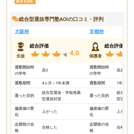
...
続きを読む
総合型選抜専門塾AOIの口コミ・評判
大阪校
京都校
総合評価
総合評価
4.0
生徒
保護者
通塾開始時
通塾開始時
高3
高2
の学年
の学年
通塾期間
4ヵ月～1年未満
通塾期間
1年以上
総合型選抜・学校推薦
総合型選
通った目的
通った目的
型選抜対策
型選抜対
偏差値の変
偏差値の変
上がった
上がった
化
化
志望校の合
志望校の合
合格した
合格した
格
格