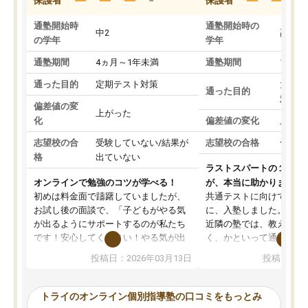
通塾開始時
通塾開始時の
中2
高3
の学年
学年
通塾期間
4ヵ月～1年未満
通塾期間
1～3
通った目的
定期テスト対策
大学入
通った目的
対策
偏差値の変
上がった
化
偏差値の変化
上がっ
志望校の合
受験していない/結果が
志望校の合格
合格し
格
出ていない
ラストスパートの１か月
オンラインで勉強のコツが学べる！
が、本当に助かりました
初めは料金面で躊躇していましたが、
共通テストに向けての追
お試し後の面談で、「子どもがやる気
に、入塾しました。田舎
が出るようにサポートするのが私たち
近隣の塾では、教えても
です！安心してください！やる気が出
く、かといって通うには
ないのは私たち講師の責任です」と言
が、トライならオンライ
投稿日：2026年03月13日
投稿日：20
ってくださり、確かに！と考えて、思
可能なので本当に助かり
い切って入塾しました。英語が苦手だ
テストの内容重視でした
ったんですが、学生の先生から学ぶこ
らないところをピンポイ
トライのオンライン個別指導塾の口コミをもっとみ
とで、勉強のコツみたいなものをつか
頂いて、とてもわかりや