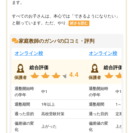
ます。
すべてのお子さんは、本心では「できるようになりたい」
と願っています。ただ、やり...
続きを読む
家庭教師のガンバの口コミ・評判
オンライン校
オンライン校
総合評価
総合評価
4.4
保護者
保護者
通塾開始時
通塾開始時
中1
中1
の学年
の学年
通塾期間
1年以上
通塾期間
1～3ヵ月
通った目的
高校受験対策
通った目的
定期テス
偏差値の変
偏差値の変
上がった
上がった
化
化