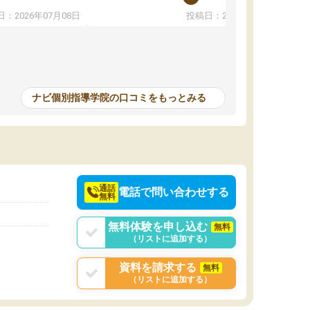
教えていただき勉強などして無かったのに自主
：2026年07月08日
投稿日：2026年07月01日
って説明してくれる
室で勉強するくらいハマりました。私の担当の
解しやすかったで
先生は無理に宿題などを押し付けてくるわけで
も自習室を利用でき
もなく優しく接して頂いてその感じが一年以上
ない人には便利な環
続き、お陰様で私は共学の高校に受かりまし
た。ほんと先生達には感謝しています。
ナビ個別指導学院の口コミをもっとみる
中学生の利用者が多
本格的に目指す高校
て自分に合う講師か
決めるのがおすすめ
通話
電話で問い合わせする
無料
無料体験を申し込む
無料
（リストに追加する）
資料を請求する
無料
（リストに追加する）