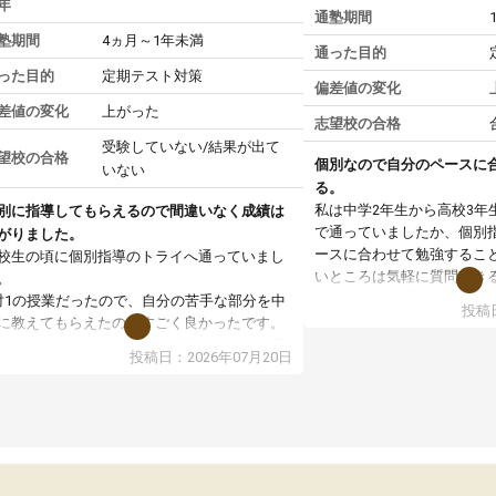
年
通塾期間
塾期間
4ヵ月～1年未満
通った目的
った目的
定期テスト対策
偏差値の変化
差値の変化
上がった
志望校の合格
受験していない/結果が出て
望校の合格
個別なので自分のペースに
いない
る。
私は中学2年生から高校3年
別に指導してもらえるので間違いなく成績は
で通っていましたか、個別
がりました。
ースに合わせて勉強するこ
校生の頃に個別指導のトライへ通っていまし
いところは気軽に質問でき
。
いところだと思いました。
対1の授業だったので、自分の苦手な部分を中
投稿日
専門の先生にも変えて貰え
に教えてもらえたのがすごく良かったです。
い覚え方だったりも教えて
からないところもその場で質問しやすく、理
投稿日：2026年07月20日
した。授業後は、その日の
できるまで丁寧に説明してもらえたので、勉
学校の宿題を自習スペース
への苦手意識が少しずつなくなりました。
近くに自分の担当の先生だ
の結果成績も上がり、自信を持って勉強に取
いるので分からないところ
組めるようになりました。
環境でした。おかげで偏差
生も話しやすく、毎回安心して通えたのを覚
いた高校や大学にも合格す
ています。