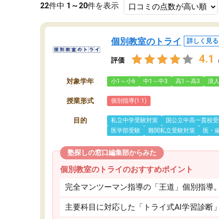
22
件中
1～20
件を表示
個別教室のトライ
詳しく見る
4.1
評価
対象学年
小1～小6
中1～中3
高1～高3
浪
授業形式
個別指導(1:1)
目的
私立中学受験対策
国公立中高一貫校受
医学部受験
難関私立受験対策
医・
塾探しの窓口編集部からみた
個別教室のトライのおすすめポイント
完全マンツーマン指導の「王道」個別指導
主要科目に対応した「トライ式AI学習診断