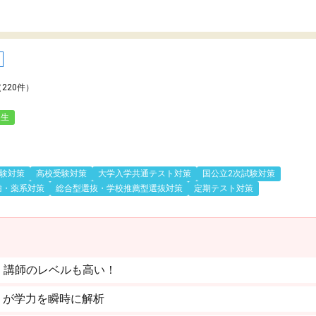
（220件）
人生
験対策
高校受験対策
大学入学共通テスト対策
国公立2次試験対策
歯・薬系対策
総合型選抜・学校推薦型選抜対策
定期テスト対策
。講師のレベルも高い！
」が学力を瞬時に解析