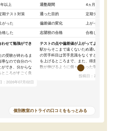
1年以上
通塾期間
4ヵ月～1年未満
定期テスト対策
通った目的
定期テスト対策
上がった
偏差値の変化
上がった
合格した
志望校の合格
合格した
合わせて勉強ができ
テストの点や偏差値が上がってよかった
駅からそこまで遠くないため通いやすく、自分
の苦手科目は苦手意識をなくすところから成績
生の受験が終わるま
を上げるところまで、また、得意科目はより点
指導なので自分のペ
数が伸びるように個々にあった学習方法で教え
とができ、分からな
てくれました。また、個別にやってくれること
るところがすごく良
投稿日：2026年06月19日
でわからないところをすぐに質問することがで
また、教科によって
：2026年07月02日
きて、後回しにせずその場で解決できることが
たので、わかりやす
とてもありがたかったです。個別ということも
頂きすごく助かりま
あり、料金は少し高めですが、自分の学力の上
おさらいだったり、
がり方を考えたら妥当なのではないかと思いま
で行うことができ、
した。
ったり、他の先生が
個別教室のトライの口コミをもっとみる
をすぐに質問できる
値が上がり志望して
ることができまし