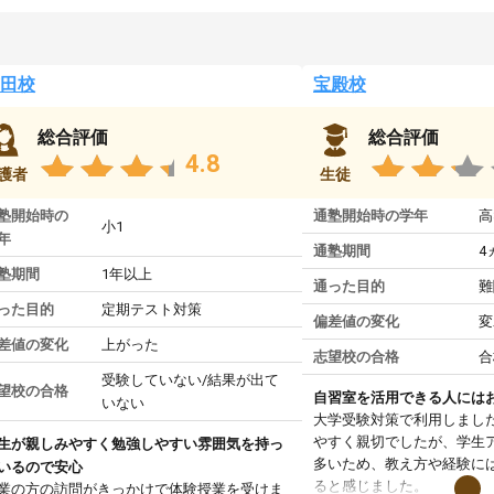
田校
宝殿校
総合評価
総合評価
4.8
護者
生徒
塾開始時の
通塾開始時の学年
高
小1
年
通塾期間
4
塾期間
1年以上
通った目的
難
った目的
定期テスト対策
偏差値の変化
変
差値の変化
上がった
志望校の合格
合
受験していない/結果が出て
望校の合格
自習室を活用できる人には
いない
大学受験対策で利用しまし
やすく親切でしたが、学生
生が親しみやすく勉強しやすい雰囲気を持っ
多いため、教え方や経験に
いるので安心
ると感じました。
業の方の訪問がきっかけで体験授業を受けま