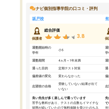
ナビ個別指導学院の口コミ・評判
坂戸校
有
総合評価
3.8
保護者
保
通塾開始時の
通
小5
学年
学
通塾期間
4ヵ月～1年未満
通
通った目的
定期テスト対策
通
偏差値の変化
変わらなかった
偏
受験していない/結果が出て
志望校の合格
志
いない
良い先生が多く楽しんで通っています
先
苦手な教科があり、テストの点数もイマイチな
て
状態が続いていたので無料体験を受けたのち入
営