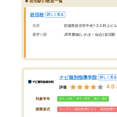
岩沼駅の教室一覧
が、それを加味しても通って損はないなと感じ
自
ています。
な
岩沼校
詳しく見る
住所
宮城県岩沼市中央1-2-2 村上ビ
最寄り駅
JR常磐線(いわき～仙台) 岩沼駅
ナビ個別指導学院
詳しく見る
4.0
評価
対象学年
小1～小6
中1～中3
高1～高3
授業形式
オンライン個別指導(1:2~)
個別指導(1: