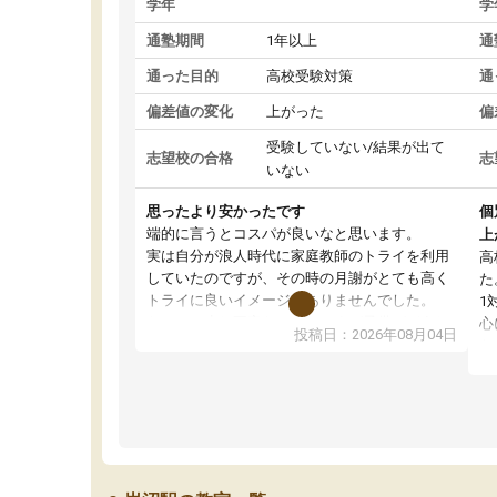
学年
学
通塾期間
1年以上
通
通った目的
高校受験対策
通
偏差値の変化
上がった
偏
受験していない/結果が出て
志望校の合格
志
いない
思ったより安かったです
個
端的に言うとコスパが良いなと思います。
上
実は自分が浪人時代に家庭教師のトライを利用
高
していたのですが、その時の月謝がとても高く
た
トライに良いイメージがありませんでした。
1
なので、少し不安だったのですが子供がどうし
心
投稿日：2026年08月04日
ても行きたいと言うので利用し始めた形です。
わ
しかし、以前とは違い料金がリーズナブルでび
解
っくりしました。
強
通って1年以上ですが、勉強への取り組み方が真
そ
っすぐに変化（率先して自宅で復習や予習をす
り
る）し成績も向上しています。
先
駅前なので送り迎えが少々負担になっています
え