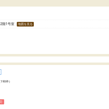
た！
分のペースで学びたい人や、集団授業が苦手
人には特におすすめできる塾だと思います。
ル2階1号室
地図を見る
（190件）
2)