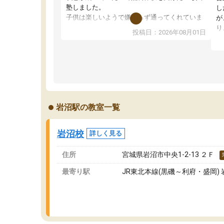
塾しました。
し
子供は楽しいようで嫌がらず通ってくれていま
が
す。
り
投稿日：2026年08月01日
先生は良い方が多く、いつも笑顔で対応して頂
業
けるので安心してお任せすることができます。
方
教室は少し狭い印象なので夜の時間帯など生徒
教
さんが多い時間帯は手狭ではないかな？と感じ
じ
ます。
単
また駅前にあるのでアクセスは良いですが駐車
ポ
場がないのでお迎えの際に近隣のコインパーキ
強
岩沼駅の教室一覧
ングを利用または路上駐車をするしかない点が
通
少し不便です。
お
岩沼校
詳しく見る
住所
宮城県岩沼市中央1-2-13 ２Ｆ
最寄り駅
JR東北本線(黒磯～利府・盛岡) 