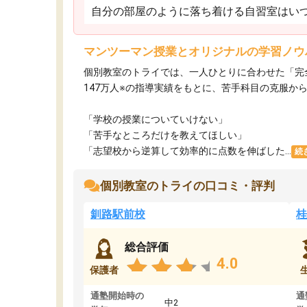
自分の部屋のように落ち着ける自習室はいつ
マンツーマン授業とオリジナルの学習ノウ
個別教室のトライでは、一人ひとりに合わせた「完
147万人※の指導実績をもとに、苦手科目の克服か
「学校の授業についていけない」​
「苦手なところだけを教えてほしい」​
「志望校から逆算して効率的に点数を伸ばした...
続
個別教室のトライの口コミ・評判
釧路駅前校
桂
総合評価
4.0
保護者
通塾開始時の
通
中2