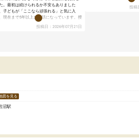
た。最初は続けられるか不安もありました
投稿日
授業はホワイトボードを使
、子どもが「ここなら頑張れる」と気に入
ので、図や式を見ながら理
、現在まで5年以上お世話になっています。授
す。また、授業がない日で
はとても分かりやすく、学校とは違った解き
投稿日：2026年07月21日
るため、自宅では集中でき
や、子どもに合った覚え方・考え方を丁寧に
境だと思います。
えてくださるので、理解が深まっていると感
ます。先生方も熱心で、一人ひとりの苦手な
教室全体としては小学生や
元を把握し、復習や講習を通してしっかりサ
い印象でした。大学受験を
ートしてくださいます。子どもも以前より勉
生は、一度体験授業を受け
に前向きに取り組めるようになり、安心して
どうか確認してから入塾を
わせられる塾だと感じています。これからも
です。
世話になりたいと思える塾です。
地図を見る
岩沼駅