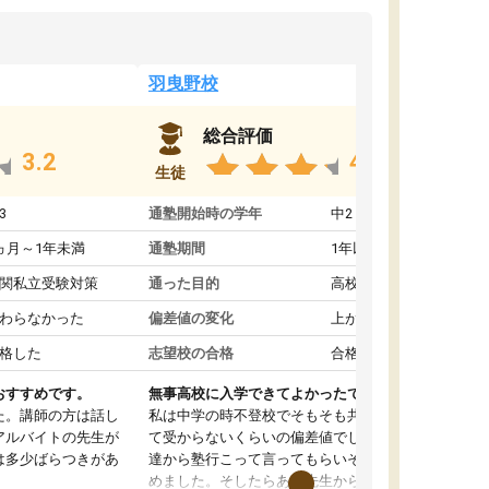
羽曳野校
総合評価
3.2
4.6
生徒
3
通塾開始時の学年
中2
ヵ月～1年未満
通塾期間
1年以上
関私立受験対策
通った目的
高校受験対策
わらなかった
偏差値の変化
上がった
格した
志望校の合格
合格した
おすすめです。
無事高校に入学できてよかったです。
た。講師の方は話し
私は中学の時不登校でそもそも共学の高校なん
アルバイトの先生が
て受からないくらいの偏差値でした。ある日友
は多少ばらつきがあ
達から塾行こって言ってもらいそこから通い始
めました。そしたらある先生から学ぶ楽しさを