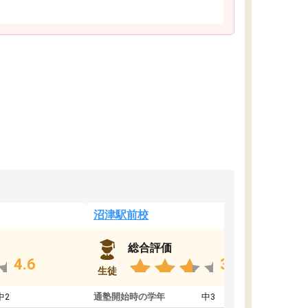
沼津駅前校
総合評価
4.6
3.8
生徒
中2
通塾開始時の学年
中3