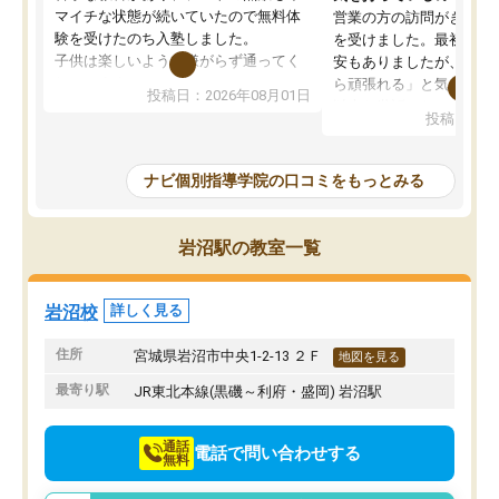
マイチな状態が続いていたので無料体
営業の方の訪問がきっか
験を受けたのち入塾しました。
を受けました。最初は続
子供は楽しいようで嫌がらず通ってく
安もありましたが、子ど
れています。
ら頑張れる」と気に入り
投稿日：2026年08月01日
先生は良い方が多く、いつも笑顔で対
以上お世話になっていま
投稿日：20
応して頂けるので安心してお任せする
ても分かりやすく、学校
ことができます。
き方や、子どもに合った
教室は少し狭い印象なので夜の時間帯
方を丁寧に教えてくださ
ナビ個別指導学院の口コミをもっとみる
など生徒さんが多い時間帯は手狭では
が深まっていると感じま
ないかな？と感じます。
熱心で、一人ひとりの苦
また駅前にあるのでアクセスは良いで
握し、復習や講習を通し
岩沼駅の教室一覧
すが駐車場がないのでお迎えの際に近
ポートしてくださいます
隣のコインパーキングを利用または路
前より勉強に前向きに取
上駐車をするしかない点が少し不便で
になり、安心して通わせ
岩沼校
詳しく見る
す。
感じています。これから
りたいと思える塾です。
住所
宮城県岩沼市中央1-2-13 ２Ｆ
地図を見る
最寄り駅
JR東北本線(黒磯～利府・盛岡) 岩沼駅
通話
電話で問い合わせする
無料