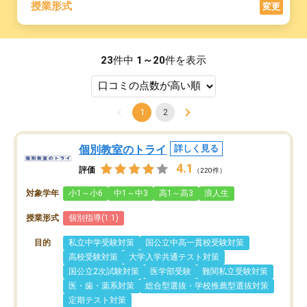
授業形式
変更
23
件中
1～20
件を表示
1
2
個別教室のトライ
詳しく見る
4.1
評価
（220件）
対象学年
小1～小6
中1～中3
高1～高3
浪人生
授業形式
個別指導(1:1)
目的
私立中学受験対策
国公立中高一貫校受験対策
高校受験対策
大学入学共通テスト対策
国公立2次試験対策
医学部受験
難関私立受験対策
医・歯・薬系対策
総合型選抜・学校推薦型選抜対策
定期テスト対策