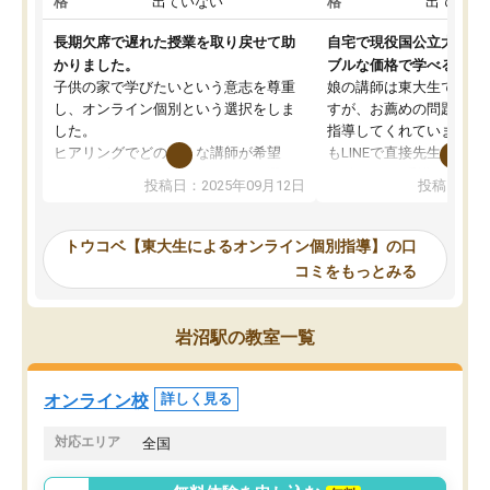
格
出ていない
格
出ていな
長期欠席で遅れた授業を取り戻せて助
自宅で現役国公立大学生
かりました。
ブルな価格で学べる
子供の家で学びたいという意志を尊重
娘の講師は東大生では無
し、オンライン個別という選択をしま
すが、お薦めの問題集や
した。
指導してくれています。2
ヒアリングでどのような講師が希望
もLINEで直接先生に質問
か、オプションは付帯するかなど選ぶ
教科でも)。受講科目や
投稿日：2025年09月12日
投稿日：20
事が出来ました。
めれるので、個人に合っ
講師とのマッチング後講師との初回ミ
ると思います。カリキュ
ーティングを行い、その講師で良いか
いなのがあり(有料)、受
トウコベ【東大生によるオンライン個別指導】の口
他の講師を希望するか子供との相性も
ことをどんなスケジュー
コミをもっとみる
見てから講師を決定する事ができま
くか相談したのですが、
す。
ち期待したものではなく
うちの子は、初回面談の講師の方で決
内容でした。それでも明
岩沼駅の教室一覧
定しました。
やる気も出ましたし、苦
くなってきたようなので
オンラインツールを使用した単語帳の
お願いして良かったと思
オンライン校
詳しく見る
共有があり宿題もそちらで出される形
も合わなければチェンジ
でした。
娘は3科目ともずっと同
対応エリア
全国
2ヶ月で担当講師の方がお辞めになると
言う事で講師変更の申し出があり、あ