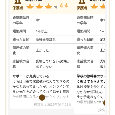
4.4
保護者
保護者
通塾開始時
通塾開始時
中1
中1
の学年
の学年
通塾期間
1年以上
通塾期間
1～3ヵ月
通った目的
高校受験対策
通った目的
定期テス
偏差値の変
偏差値の変
上がった
上がった
化
化
志望校の合
受験していない/結果が
志望校の合
受験して
格
出ていない
格
出ていな
サポートが充実している！
学校の教科書のポイント
うちは田舎で家庭教師なんてできるの
く教えてもらえている
かなと思ってましたが、オンラインで
体験授業を受けて入塾し
良い先生を紹介してくれて息子も毎週
なかなか勉強しない息子
その時間になると自分からタブレット
生が予定表を立ててくれ
を開いてzoomを繋げるようになりまし
つ学習習慣がついてきま
投稿日：2025年01月21日
た！5科目なんでもOKなのもとても気
オンラインで週に一度の
投稿日：20
に入っています
指導が無い日も予定表に