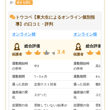
か...
続きを読む
トウコベ【東大生によるオンライン個別指
導】の口コミ・評判
オンライン校
オンライン校
総合評価
総合評価
3.4
保護者
保護者
通塾開始時
通塾開始時
中2
高2
の学年
の学年
通塾期間
1～3ヵ月
通塾期間
4ヵ月～1
通った目的
定期テスト対策
通った目的
難関私立
偏差値の変
偏差値の変
上がった
上がった
化
化
志望校の合
受験していない/結果が
志望校の合
受験して