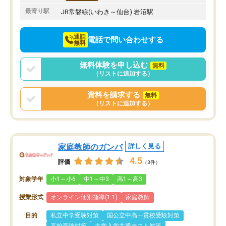
最寄り駅
JR常磐線(いわき～仙台) 岩沼駅
通話
電話で問い合わせする
無料
無料体験を申し込む
無料
（リストに追加する）
資料を請求する
無料
（リストに追加する）
家庭教師のガンバ
詳しく見る
4.5
評価
（3件）
対象学年
小1～小6
中1～中3
高1～高3
授業形式
オンライン個別指導(1:1)
家庭教師
目的
私立中学受験対策
国公立中高一貫校受験対策