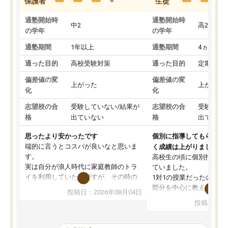
保護者
生徒
通塾開始時
通塾開始時
中2
高2
の学年
の学年
通塾期間
1年以上
通塾期間
4ヵ月～1
通った目的
高校受験対策
通った目的
定期テス
偏差値の変
偏差値の変
上がった
上がった
化
化
志望校の合
受験していない/結果が
志望校の合
受験して
格
出ていない
格
出ていな
思ったより安かったです
個別に指導してもらえる
端的に言うとコスパが良いなと思いま
く成績は上がりました。
す。
高校生の頃に個別指導の
実は自分が浪人時代に家庭教師のトラ
ていました。
イを利用していたのですが、その時の
1対1の授業だったので、
月謝がとても高くトライに良いイメー
部分を中心に教えてもら
投稿日：2026年08月04日
ジがありませんでした。
く良かったです。
投稿日：20
なので、少し不安だったのですが子供
わからないところもその
がどうしても行きたいと言うので利用
すく、理解できるまで丁
し始めた形です。