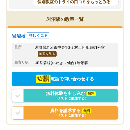
もらえたので、勉強への
個別教室のトライの口コミをもっとみる
しかし、以前とは違い料金がリーズナ
しずつなくなりました。
ブルでびっくりしました。
その結果成績も上がり、
通って1年以上ですが、勉強への取り組
勉強に取り組めるように
岩沼駅の教室一覧
み方が真っすぐに変化（率先して自宅
先生も話しやすく、毎回
で復習や予習をする）し成績も向上し
たのを覚えています。
ています。
自分のペースで学びたい
岩沼校
詳しく見る
駅前なので送り迎えが少々負担になっ
業が苦手な人には特にお
ていますが、それを加味しても通って
塾だと思います。
住所
宮城県岩沼市中央1-2-2 村上ビル2階1号室
損はないなと感じています。
地図を見る
最寄り駅
JR常磐線(いわき～仙台) 岩沼駅
通話
電話で問い合わせする
無料
無料体験を申し込む
無料
（リストに追加する）
資料を請求する
無料
（リストに追加する）