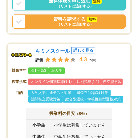
無料体験を申し込む
無料
まりに短期での変更だった為、塾に通
（リストに追加する）
う事にして退会しました。遅れも取り
戻せ、授業内容や講師の方は良かった
資料を請求する
無料
と思います。
（リストに追加する）
キミノスクール
詳しく見る
4.3
評価
（5件）
対象学年
高1～高3
浪人生
授業形式
オンライン個別指導(1:1)
個別指導(1:1)
自立型学習
目的
大学入学共通テスト対策
国公立2次試験対策
難関私立受験対策
総合型選抜・学校推薦型選抜対策
授業料の目安
（税込）
小学生
小学生は募集していません
中学生
中学生は募集していません