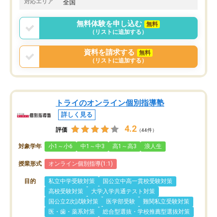
対応エリア
全国
無料体験を申し込む
無料
（リストに追加する）
資料を請求する
無料
（リストに追加する）
トライのオンライン個別指導塾
詳しく見る
4.2
評価
（44件）
対象学年
小1～小6
中1～中3
高1～高3
浪人生
授業形式
オンライン個別指導(1:1)
目的
私立中学受験対策
国公立中高一貫校受験対策
高校受験対策
大学入学共通テスト対策
国公立2次試験対策
医学部受験
難関私立受験対策
医・歯・薬系対策
総合型選抜・学校推薦型選抜対策