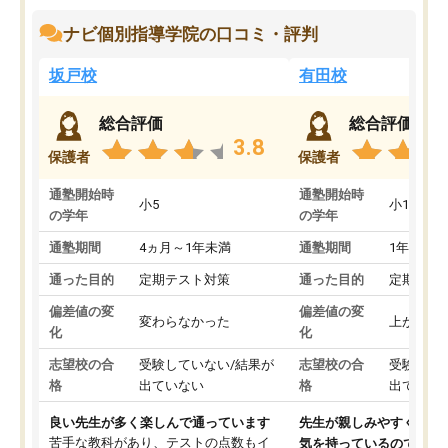
ナビ個別指導学院の口コミ・評判
坂戸校
有田校
総合評価
総合評価
3.8
保護者
保護者
通塾開始時
通塾開始時
小5
小1
の学年
の学年
通塾期間
4ヵ月～1年未満
通塾期間
1年以上
通った目的
定期テスト対策
通った目的
定期テス
偏差値の変
偏差値の変
変わらなかった
上がった
化
化
志望校の合
受験していない/結果が
志望校の合
受験して
格
出ていない
格
出ていな
良い先生が多く楽しんで通っています
先生が親しみやすく勉強
苦手な教科があり、テストの点数もイ
気を持っているので安心