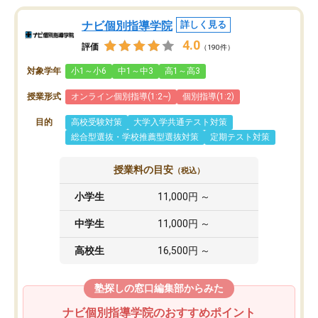
ナビ個別指導学院
詳しく見る
4.0
評価
（190件）
対象学年
小1～小6
中1～中3
高1～高3
授業形式
オンライン個別指導(1:2~)
個別指導(1:2)
目的
高校受験対策
大学入学共通テスト対策
総合型選抜・学校推薦型選抜対策
定期テスト対策
授業料の目安
（税込）
小学生
11,000円 ～
中学生
11,000円 ～
高校生
16,500円 ～
塾探しの窓口編集部からみた
ナビ個別指導学院のおすすめポイント