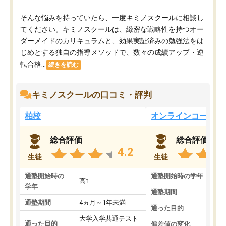
そんな悩みを持っていたら、一度キミノスクールに相談し
てください。キミノスクールは、緻密な戦略性を持つオー
ダーメイドのカリキュラムと、効果実証済みの勉強法をは
じめとする独自の指導メソッドで、数々の成績アップ・逆
転合格...
続きを読む
キミノスクールの口コミ・評判
柏校
オンラインコース
総合評価
総合評価
4.2
生徒
生徒
通塾開始時の
通塾開始時の学年
中
高1
学年
通塾期間
通塾期間
4ヵ月～1年未満
通った目的
大学入学共通テスト
通った目的
偏差値の変化