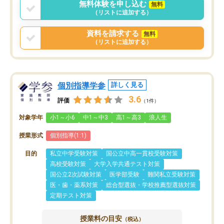
無料体験を申し込む
無料
（リストに追加する）
資料を請求する
無料
（リストに追加する）
個別指導学参
詳しく見る
3.6
評価
（1件）
対象学年
小1～小6
中1～中3
高1～高3
浪人生
授業形式
個別指導(1:1)
目的
私立中学受験対策
国公立中高一貫校受験対策
高校受験対策
大学入学共通テスト対策
国公立2次試験対策
医学部受験
難関私立受験対策
医・歯・薬系対策
総合型選抜・学校推薦型選抜対策
定期テスト対策
授業料の目安
（税込）