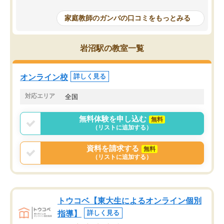
成績もだいぶ下の方でしたが、通い始
したり、LINEでわから
めて1年ほどだった今では平均点以上の
問できるのでとても助か
家庭教師のガンバの口コミをもっとみる
科目が増えてきました！あと1年受験ま
であるので無料の週末教室を使用しな
がら頑張って欲しいと思います！
岩沼駅の教室一覧
オンライン校
詳しく見る
対応エリア
全国
無料体験を申し込む
無料
（リストに追加する）
資料を請求する
無料
（リストに追加する）
トウコベ【東大生によるオンライン個別
指導】
詳しく見る