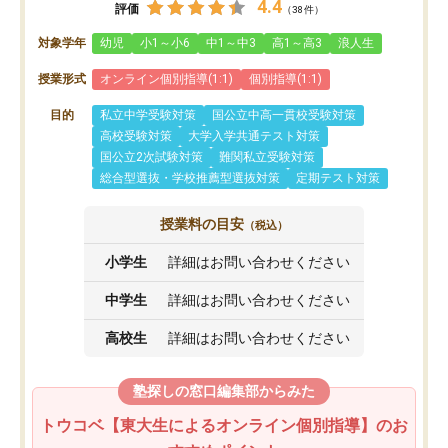
4.4
評価
（38件）
対象学年
幼児
小1～小6
中1～中3
高1～高3
浪人生
授業形式
オンライン個別指導(1:1)
個別指導(1:1)
目的
私立中学受験対策
国公立中高一貫校受験対策
高校受験対策
大学入学共通テスト対策
国公立2次試験対策
難関私立受験対策
総合型選抜・学校推薦型選抜対策
定期テスト対策
授業料の目安
（税込）
小学生
詳細はお問い合わせください
中学生
詳細はお問い合わせください
高校生
詳細はお問い合わせください
塾探しの窓口編集部からみた
トウコベ【東大生によるオンライン個別指導】のお