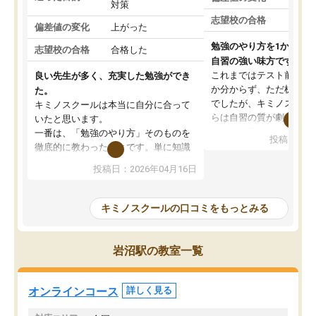
対策
志望校の合格
偏差値の変化
上がった
勉強のやり方を1から教
志望校の合格
合格した
自習の強い味方です。
これまではテスト前に何
良い先生が多く、充実した勉強ができ
か分からず、ただ机に座
た。
でしたが、キミノスクー
キミノスクールは本当に自分に合って
らは自習の質が劇的に変
いたと思います。
先生が毎日何をすべきか
一番は、「勉強のやり方」そのものを
投稿日：20
を明確にしてくれるので
徹底的に教わったことです。単に知識
ずに学習に取り組めるよ
を詰め込むのではなく、自学自習の習
投稿日：2026年04月16日
が一番の収穫です。
慣が身につくよう並走してくれるの
授業で教えてもらうとい
で、通塾日以外も机に向かうのが苦で
の仕方をコーチングして
はなくなりました。
キミノスクールの口コミをもっとみる
ルなので、家での学習習
身につきました。結果と
講師の方との距離も近く、親身なコー
た英語の偏差値が10以上
チングのおかげで、停滞期もモチベー
岩沼駅の教室一覧
していた公立高校に無事
ションを維持できました。「やらされ
た。自分から学ぶ姿勢を
る勉強」から「目標のための勉強」へ
たい家庭には本当におす
意識が変わったことが、目標校への合
オンラインコース
詳しく見る
思います。
格に繋がったと思います。