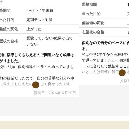
年
通塾期間
塾期間
4ヵ月～1年未満
通った目的
った目的
定期テスト対策
偏差値の変化
差値の変化
上がった
志望校の合格
受験していない/結果が出て
望校の合格
個別なので自分のペースに
いない
る。
私は中学2年生から高校3年
別に指導してもらえるので間違いなく成績は
で通っていましたか、個別
がりました。
ースに合わせて勉強するこ
校生の頃に個別指導のトライへ通っていまし
いところは気軽に質問でき
。
いところだと思いました。
対1の授業だったので、自分の苦手な部分を中
投稿日
専門の先生にも変えて貰え
に教えてもらえたのがすごく良かったです。
い覚え方だったりも教えて
からないところもその場で質問しやすく、理
投稿日：2026年07月20日
した。授業後は、その日の
できるまで丁寧に説明してもらえたので、勉
学校の宿題を自習スペース
への苦手意識が少しずつなくなりました。
近くに自分の担当の先生だ
の結果成績も上がり、自信を持って勉強に取
いるので分からないところ
組めるようになりました。
環境でした。おかげで偏差
生も話しやすく、毎回安心して通えたのを覚
いた高校や大学にも合格す
ています。