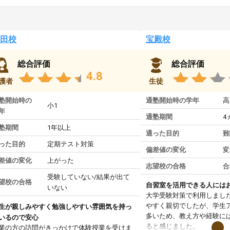
田校
宝殿校
総合評価
総合評価
4.8
護者
生徒
塾開始時の
通塾開始時の学年
高
小1
年
通塾期間
4
塾期間
1年以上
通った目的
難
った目的
定期テスト対策
偏差値の変化
変
差値の変化
上がった
志望校の合格
合
受験していない/結果が出て
望校の合格
自習室を活用できる人には
いない
大学受験対策で利用しまし
やすく親切でしたが、学生
生が親しみやすく勉強しやすい雰囲気を持っ
多いため、教え方や経験に
いるので安心
ると感じました。
業の方の訪問がきっかけで体験授業を受けま