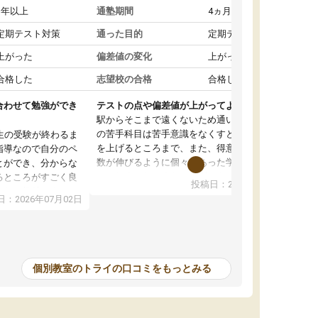
1年以上
通塾期間
4ヵ月～1年未満
定期テスト対策
通った目的
定期テスト対策
上がった
偏差値の変化
上がった
合格した
志望校の合格
合格した
合わせて勉強ができ
テストの点や偏差値が上がってよかった
駅からそこまで遠くないため通いやすく、自分
の苦手科目は苦手意識をなくすところから成績
生の受験が終わるま
を上げるところまで、また、得意科目はより点
指導なので自分のペ
数が伸びるように個々にあった学習方法で教え
とができ、分からな
てくれました。また、個別にやってくれること
るところがすごく良
投稿日：2026年06月19日
でわからないところをすぐに質問することがで
また、教科によって
：2026年07月02日
きて、後回しにせずその場で解決できることが
たので、わかりやす
とてもありがたかったです。個別ということも
頂きすごく助かりま
あり、料金は少し高めですが、自分の学力の上
おさらいだったり、
がり方を考えたら妥当なのではないかと思いま
で行うことができ、
した。
ったり、他の先生が
個別教室のトライの口コミをもっとみる
をすぐに質問できる
値が上がり志望して
ることができまし