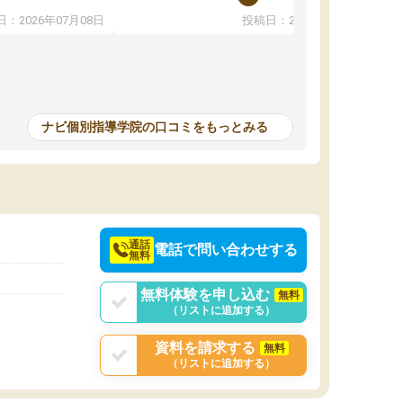
教えていただき勉強などして無かったのに自主
：2026年07月08日
投稿日：2026年07月01日
って説明してくれる
室で勉強するくらいハマりました。私の担当の
解しやすかったで
先生は無理に宿題などを押し付けてくるわけで
も自習室を利用でき
もなく優しく接して頂いてその感じが一年以上
ない人には便利な環
続き、お陰様で私は共学の高校に受かりまし
た。ほんと先生達には感謝しています。
ナビ個別指導学院の口コミをもっとみる
中学生の利用者が多
本格的に目指す高校
て自分に合う講師か
決めるのがおすすめ
通話
電話で問い合わせする
無料
無料体験を申し込む
無料
（リストに追加する）
資料を請求する
無料
（リストに追加する）