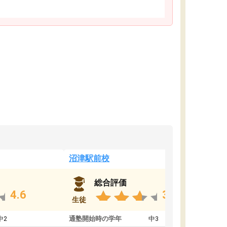
沼津駅前校
総合評価
4.6
3.8
生徒
中2
通塾開始時の学年
中3