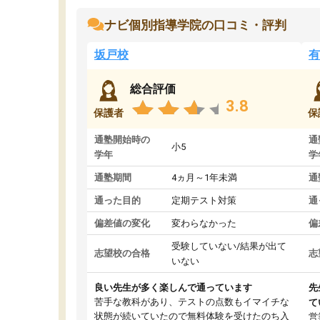
ナビ個別指導学院の口コミ・評判
坂戸校
有
総合評価
3.8
保護者
保
通塾開始時の
通
小5
学年
学
通塾期間
4ヵ月～1年未満
通
通った目的
定期テスト対策
通
偏差値の変化
変わらなかった
偏
受験していない/結果が出て
志望校の合格
志
いない
良い先生が多く楽しんで通っています
先
苦手な教科があり、テストの点数もイマイチな
て
状態が続いていたので無料体験を受けたのち入
営