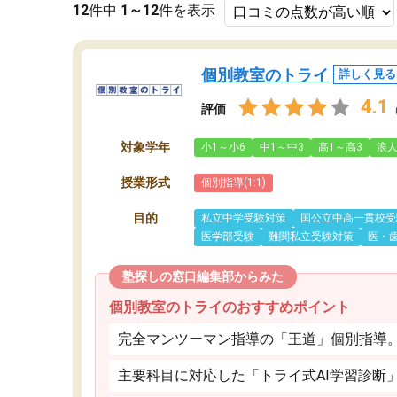
12
件中
1～12
件を表示
個別教室のトライ
詳しく見る
4.1
評価
対象学年
小1～小6
中1～中3
高1～高3
浪
授業形式
個別指導(1:1)
目的
私立中学受験対策
国公立中高一貫校受
医学部受験
難関私立受験対策
医・
塾探しの窓口編集部からみた
個別教室のトライのおすすめポイント
完全マンツーマン指導の「王道」個別指導
主要科目に対応した「トライ式AI学習診断