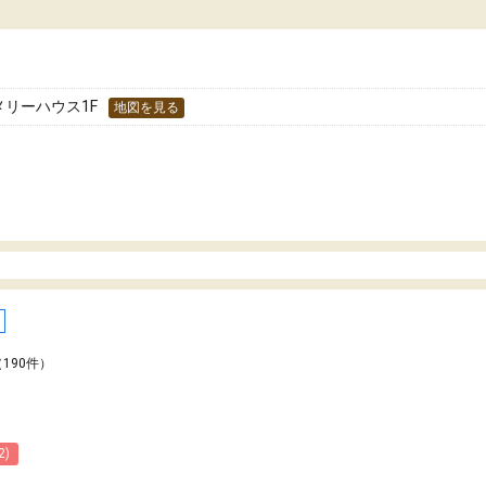
た！
分のペースで学びたい人や、集団授業が苦手
人には特におすすめできる塾だと思います。
メリーハウス1F
地図を見る
（190件）
2)