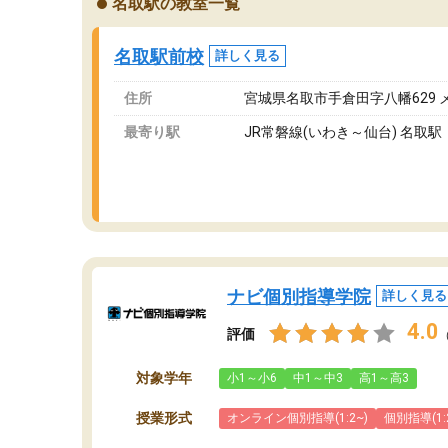
名取駅の教室一覧
が、それを加味しても通って損はないなと感じ
自
ています。
な
名取駅前校
詳しく見る
住所
宮城県名取市手倉田字八幡629 
最寄り駅
JR常磐線(いわき～仙台) 名取駅
ナビ個別指導学院
詳しく見る
4.0
評価
対象学年
小1～小6
中1～中3
高1～高3
授業形式
オンライン個別指導(1:2~)
個別指導(1: