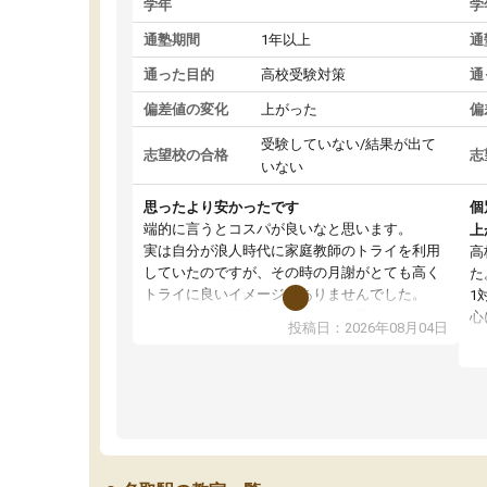
学年
学
通塾期間
1年以上
通
通った目的
高校受験対策
通
偏差値の変化
上がった
偏
受験していない/結果が出て
志望校の合格
志
いない
思ったより安かったです
個
端的に言うとコスパが良いなと思います。
上
実は自分が浪人時代に家庭教師のトライを利用
高
していたのですが、その時の月謝がとても高く
た
トライに良いイメージがありませんでした。
1
なので、少し不安だったのですが子供がどうし
心
投稿日：2026年08月04日
ても行きたいと言うので利用し始めた形です。
わ
しかし、以前とは違い料金がリーズナブルでび
解
っくりしました。
強
通って1年以上ですが、勉強への取り組み方が真
そ
っすぐに変化（率先して自宅で復習や予習をす
り
る）し成績も向上しています。
先
駅前なので送り迎えが少々負担になっています
え