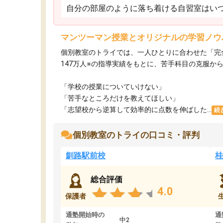
自分の部屋のように落ち着ける自習室はいつ
マンツーマン授業とオリジナルの学習ノウ
個別教室のトライでは、一人ひとりに合わせた「完
147万人※の指導実績をもとに、苦手科目の克服か
「学校の授業についていけない」​
「苦手なところだけを教えてほしい」​
「志望校から逆算して効率的に点数を伸ばした...
続
個別教室のトライの口コミ・評判
釧路駅前校
桂
総合評価
4.0
保護者
通塾開始時の
通
中2