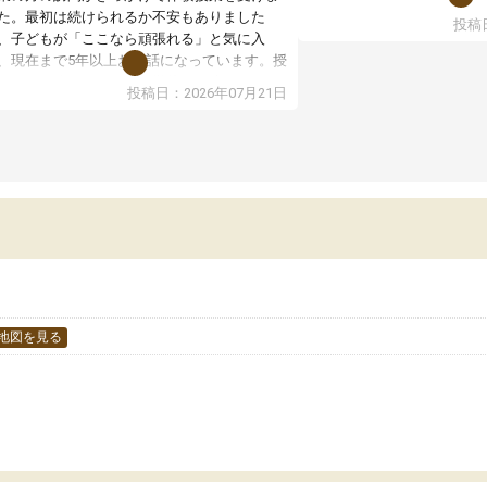
た。最初は続けられるか不安もありました
投稿日
授業はホワイトボードを使
、子どもが「ここなら頑張れる」と気に入
ので、図や式を見ながら理
、現在まで5年以上お世話になっています。授
す。また、授業がない日で
はとても分かりやすく、学校とは違った解き
投稿日：2026年07月21日
るため、自宅では集中でき
や、子どもに合った覚え方・考え方を丁寧に
境だと思います。
えてくださるので、理解が深まっていると感
ます。先生方も熱心で、一人ひとりの苦手な
教室全体としては小学生や
元を把握し、復習や講習を通してしっかりサ
い印象でした。大学受験を
ートしてくださいます。子どもも以前より勉
生は、一度体験授業を受け
に前向きに取り組めるようになり、安心して
どうか確認してから入塾を
わせられる塾だと感じています。これからも
です。
世話になりたいと思える塾です。
地図を見る