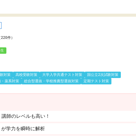
（220件）
人生
験対策
高校受験対策
大学入学共通テスト対策
国公立2次試験対策
歯・薬系対策
総合型選抜・学校推薦型選抜対策
定期テスト対策
。講師のレベルも高い！
」が学力を瞬時に解析