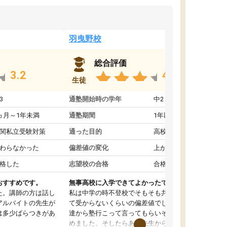
羽曳野校
総合評価
3.2
4.6
生徒
3
通塾開始時の学年
中2
ヵ月～1年未満
通塾期間
1年以上
関私立受験対策
通った目的
高校受験対策
わらなかった
偏差値の変化
上がった
格した
志望校の合格
合格した
おすすめです。
無事高校に入学できてよかったです。
た。講師の方は話し
私は中学の時不登校でそもそも共学の高校なん
アルバイトの先生が
て受からないくらいの偏差値でした。ある日友
は多少ばらつきがあ
達から塾行こって言ってもらいそこから通い始
めました。そしたらある先生から学ぶ楽しさを