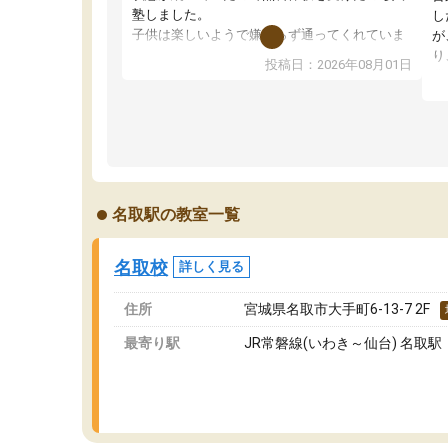
塾しました。
し
子供は楽しいようで嫌がらず通ってくれていま
が
す。
り
投稿日：2026年08月01日
先生は良い方が多く、いつも笑顔で対応して頂
業
けるので安心してお任せすることができます。
方
教室は少し狭い印象なので夜の時間帯など生徒
教
さんが多い時間帯は手狭ではないかな？と感じ
じ
ます。
単
また駅前にあるのでアクセスは良いですが駐車
ポ
場がないのでお迎えの際に近隣のコインパーキ
強
名取駅の教室一覧
ングを利用または路上駐車をするしかない点が
通
少し不便です。
お
名取校
詳しく見る
住所
宮城県名取市大手町6-13-7 2F
最寄り駅
JR常磐線(いわき～仙台) 名取駅