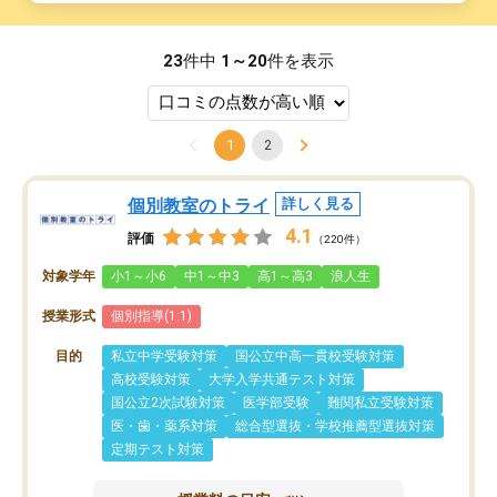
23
件中
1～20
件を表示
1
2
個別教室のトライ
詳しく見る
4.1
評価
（220件）
対象学年
小1～小6
中1～中3
高1～高3
浪人生
授業形式
個別指導(1:1)
目的
私立中学受験対策
国公立中高一貫校受験対策
高校受験対策
大学入学共通テスト対策
国公立2次試験対策
医学部受験
難関私立受験対策
医・歯・薬系対策
総合型選抜・学校推薦型選抜対策
定期テスト対策