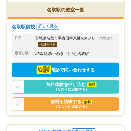
ブルでびっくりしました。
その結果成績も上がり、
通って1年以上ですが、勉強への取り組
勉強に取り組めるように
名取駅の教室一覧
み方が真っすぐに変化（率先して自宅
先生も話しやすく、毎回
で復習や予習をする）し成績も向上し
たのを覚えています。
ています。
自分のペースで学びたい
名取駅前校
詳しく見る
駅前なので送り迎えが少々負担になっ
業が苦手な人には特にお
ていますが、それを加味しても通って
塾だと思います。
住所
宮城県名取市手倉田字八幡629 メリーハウス1F
損はないなと感じています。
地図を見る
最寄り駅
JR常磐線(いわき～仙台) 名取駅
通話
電話で問い合わせする
無料
無料体験を申し込む
無料
（リストに追加する）
資料を請求する
無料
（リストに追加する）