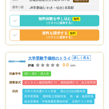
地図を見る
最寄り駅
JR常磐線(いわき～仙台) 名取駅
無料体験を申し込む
無料
（リストに追加する）
資料を請求する
無料
（リストに追加する）
大学受験予備校のトライ
詳しく見る
0.0
評価
（0件）
対象学年
高1～高3
浪人生
授業形式
オンライン個別指導(1:1)
個別指導(1:1)
自立型学習
目的
大学入学共通テスト対策
国公立2次試験対策
医学部受験
難関私立受験対策
医・歯・薬系対策
総合型選抜・学校推薦型選抜対策
定期テスト対策