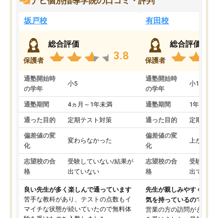
ナビ個別指導学院の口コミ・評判
坂戸校
有田校
総合評価
総合評価
3.8
保護者
保護者
通塾開始時
通塾開始時
小5
小1
の学年
の学年
通塾期間
4ヵ月～1年未満
通塾期間
1年以上
通った目的
定期テスト対策
通った目的
定期テス
偏差値の変
偏差値の変
変わらなかった
上がった
化
化
志望校の合
受験していない/結果が
志望校の合
受験して
格
出ていない
格
出ていな
良い先生が多く楽しんで通っています
先生が親しみやすく勉強
苦手な教科があり、テストの点数もイ
気を持っているので安心
マイチな状態が続いていたので無料体
営業の方の訪問がきっか