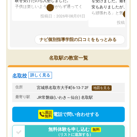
験を受けたのち入塾しました。
を受けました。最初は続
子供は楽しいようで嫌がらず通ってく
安もありましたが、子ど
れています。
ら頑張れる」と気に入り
投稿日：2026年08月01日
先生は良い方が多く、いつも笑顔で対
以上お世話になっていま
投稿日：20
応して頂けるので安心してお任せする
ても分かりやすく、学校
ことができます。
き方や、子どもに合った
教室は少し狭い印象なので夜の時間帯
方を丁寧に教えてくださ
ナビ個別指導学院の口コミをもっとみる
など生徒さんが多い時間帯は手狭では
が深まっていると感じま
ないかな？と感じます。
熱心で、一人ひとりの苦
また駅前にあるのでアクセスは良いで
握し、復習や講習を通し
名取駅の教室一覧
すが駐車場がないのでお迎えの際に近
ポートしてくださいます
隣のコインパーキングを利用または路
前より勉強に前向きに取
上駐車をするしかない点が少し不便で
になり、安心して通わせ
名取校
詳しく見る
す。
感じています。これから
りたいと思える塾です。
住所
宮城県名取市大手町6-13-7 2F
地図を見る
最寄り駅
JR常磐線(いわき～仙台) 名取駅
通話
電話で問い合わせする
無料
無料体験を申し込む
無料
（リストに追加する）