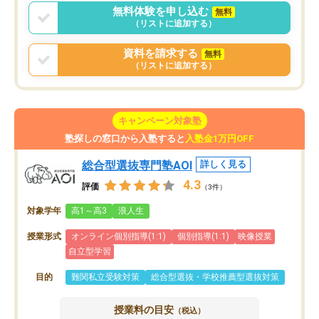
無料体験を申し込む
無料
（リストに追加する）
資料を請求する
無料
（リストに追加する）
キャンペーン対象塾
塾探しの窓口から入塾すると
入塾金1万円OFF
総合型選抜専門塾AOI
詳しく見る
4.3
評価
（3件）
対象学年
高1～高3
浪人生
授業形式
オンライン個別指導(1:1)
個別指導(1:1)
映像授業
自立型学習
目的
難関私立受験対策
総合型選抜・学校推薦型選抜対策
授業料の目安
（税込）