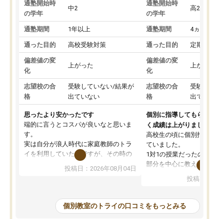
通塾開始時
通塾開始時
中2
高2
の学年
の学年
通塾期間
1年以上
通塾期間
4ヵ月～1
通った目的
高校受験対策
通った目的
定期テス
偏差値の変
偏差値の変
上がった
上がった
化
化
志望校の合
受験していない/結果が
志望校の合
受験して
格
出ていない
格
出ていな
思ったより安かったです
個別に指導してもらえる
端的に言うとコスパが良いなと思いま
く成績は上がりました。
す。
高校生の頃に個別指導の
実は自分が浪人時代に家庭教師のトラ
ていました。
イを利用していたのですが、その時の
1対1の授業だったので、
月謝がとても高くトライに良いイメー
部分を中心に教えてもら
投稿日：2026年08月04日
ジがありませんでした。
く良かったです。
投稿日：20
なので、少し不安だったのですが子供
わからないところもその
がどうしても行きたいと言うので利用
すく、理解できるまで丁
し始めた形です。
もらえたので、勉強への
個別教室のトライの口コミをもっとみる
しかし、以前とは違い料金がリーズナ
しずつなくなりました。