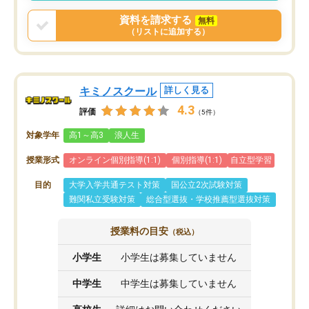
戻せ、授業内容や講師の方は良かった
資料を請求する
無料
と思います。
（リストに追加する）
キミノスクール
詳しく見る
4.3
評価
（5件）
対象学年
高1～高3
浪人生
授業形式
オンライン個別指導(1:1)
個別指導(1:1)
自立型学習
目的
大学入学共通テスト対策
国公立2次試験対策
難関私立受験対策
総合型選抜・学校推薦型選抜対策
授業料の目安
（税込）
小学生
小学生は募集していません
中学生
中学生は募集していません