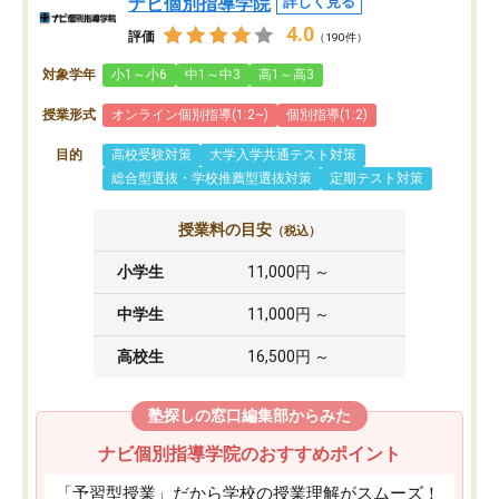
ナビ個別指導学院
詳しく見る
4.0
評価
（190件）
対象学年
小1～小6
中1～中3
高1～高3
授業形式
オンライン個別指導(1:2~)
個別指導(1:2)
目的
高校受験対策
大学入学共通テスト対策
総合型選抜・学校推薦型選抜対策
定期テスト対策
授業料の目安
（税込）
小学生
11,000円 ～
中学生
11,000円 ～
高校生
16,500円 ～
塾探しの窓口編集部からみた
ナビ個別指導学院のおすすめポイント
「予習型授業」だから学校の授業理解がスムーズ！