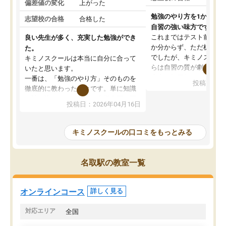
偏差値の変化
上がった
勉強のやり方を1から教
志望校の合格
合格した
自習の強い味方です。
これまではテスト前に何
良い先生が多く、充実した勉強ができ
か分からず、ただ机に座
た。
でしたが、キミノスクー
キミノスクールは本当に自分に合って
らは自習の質が劇的に変
いたと思います。
先生が毎日何をすべきか
一番は、「勉強のやり方」そのものを
投稿日：20
を明確にしてくれるので
徹底的に教わったことです。単に知識
ずに学習に取り組めるよ
を詰め込むのではなく、自学自習の習
投稿日：2026年04月16日
が一番の収穫です。
慣が身につくよう並走してくれるの
授業で教えてもらうとい
で、通塾日以外も机に向かうのが苦で
の仕方をコーチングして
はなくなりました。
キミノスクールの口コミをもっとみる
ルなので、家での学習習
身につきました。結果と
講師の方との距離も近く、親身なコー
た英語の偏差値が10以上
チングのおかげで、停滞期もモチベー
名取駅の教室一覧
していた公立高校に無事
ションを維持できました。「やらされ
た。自分から学ぶ姿勢を
る勉強」から「目標のための勉強」へ
たい家庭には本当におす
意識が変わったことが、目標校への合
オンラインコース
詳しく見る
思います。
格に繋がったと思います。
対応エリア
全国