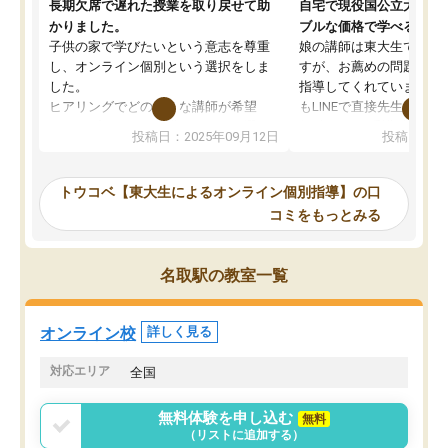
長期欠席で遅れた授業を取り戻せて助
自宅で現役国公立大学生
かりました。
ブルな価格で学べる
子供の家で学びたいという意志を尊重
娘の講師は東大生では無
し、オンライン個別という選択をしま
すが、お薦めの問題集や
した。
指導してくれています。2
ヒアリングでどのような講師が希望
もLINEで直接先生に質問
か、オプションは付帯するかなど選ぶ
教科でも)。受講科目や
投稿日：2025年09月12日
投稿日：20
事が出来ました。
めれるので、個人に合っ
講師とのマッチング後講師との初回ミ
ると思います。カリキュ
ーティングを行い、その講師で良いか
いなのがあり(有料)、受
トウコベ【東大生によるオンライン個別指導】の口
他の講師を希望するか子供との相性も
ことをどんなスケジュー
コミをもっとみる
見てから講師を決定する事ができま
くか相談したのですが、
す。
ち期待したものではなく
うちの子は、初回面談の講師の方で決
内容でした。それでも明
名取駅の教室一覧
定しました。
やる気も出ましたし、苦
くなってきたようなので
オンラインツールを使用した単語帳の
お願いして良かったと思
オンライン校
詳しく見る
共有があり宿題もそちらで出される形
も合わなければチェンジ
でした。
娘は3科目ともずっと同
対応エリア
全国
2ヶ月で担当講師の方がお辞めになると
言う事で講師変更の申し出があり、あ
無料体験を申し込む
無料
まりに短期での変更だった為、塾に通
（リストに追加する）
う事にして退会しました。遅れも取り