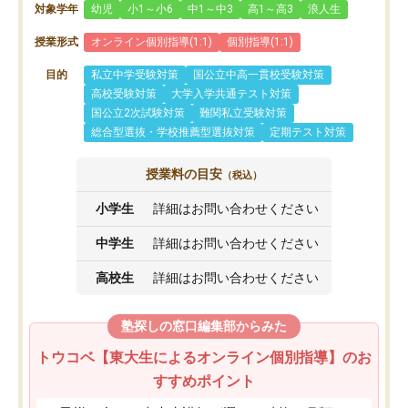
対象学年
幼児
小1～小6
中1～中3
高1～高3
浪人生
授業形式
オンライン個別指導(1:1)
個別指導(1:1)
目的
私立中学受験対策
国公立中高一貫校受験対策
高校受験対策
大学入学共通テスト対策
国公立2次試験対策
難関私立受験対策
総合型選抜・学校推薦型選抜対策
定期テスト対策
授業料の目安
（税込）
小学生
詳細はお問い合わせください
中学生
詳細はお問い合わせください
高校生
詳細はお問い合わせください
塾探しの窓口編集部からみた
トウコベ【東大生によるオンライン個別指導】のお
すすめポイント