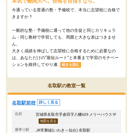
本気で難関大へ。合格を目指すなら。
今通っている普通の塾・予備校で、本当に志望校に合格で
きますか？
一般的な塾・予備校に通って他の生徒と同じカリキュラ
ム・同じ教材で学習しても、周囲と大きな差はつきませ
ん。
大きく成績を伸ばして志望校に合格するために必要なの
は、あなただけの“最短ルート”と本番まで学習のモチベー
ションを維持してやり遂...
続きを読む
名取駅の教室一覧
名取駅前校
詳しく見る
住所
宮城県名取市手倉田字八幡629 メリーハウス1F
地図を見る
最寄り駅
JR常磐線(いわき～仙台) 名取駅