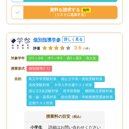
資料を請求する
無料
（リストに追加する）
個別指導学参
詳しく見る
3.6
評価
（1件）
対象学年
小1～小6
中1～中3
高1～高3
浪人生
授業形式
個別指導(1:1)
目的
私立中学受験対策
国公立中高一貫校受験対策
高校受験対策
大学入学共通テスト対策
国公立2次試験対策
医学部受験
難関私立受験対策
医・歯・薬系対策
総合型選抜・学校推薦型選抜対策
定期テスト対策
授業料の目安
（税込）
小学生
詳細はお問い合わせください