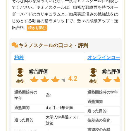
そんな悩みを持っていたら、一度キミノスクールに相談し
てください。キミノスクールは、緻密な戦略性を持つオー
ダーメイドのカリキュラムと、効果実証済みの勉強法をは
じめとする独自の指導メソッドで、数々の成績アップ・逆
転合格...
続きを読む
キミノスクールの口コミ・評判
柏校
オンラインコース
総合評価
総合評価
4.2
生徒
生徒
通塾開始時の
通塾開始時の学年
中
高1
学年
通塾期間
通塾期間
4ヵ月～1年未満
通った目的
大学入学共通テスト
通った目的
偏差値の変化
対策
志望校の合格