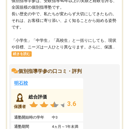
個別指導学参は、受験指導40年以上の実績と経験を誇る、
全国規模の個別指導塾です。
長い歴史の中で、私たちが変わらず大切にしてきたもの。
それは、お客様に寄り添い、よく知ることから始める姿勢
です。
「小学生」「中学生」「高校生」と一括りにしても、現状
や目標、ニーズは一人ひとり異なります。さらに、保護...
続きを読む
個別指導学参の口コミ・評判
明石校
総合評価
3.6
保護者
通塾開始時の学年
中3
通塾期間
4ヵ月～1年未満