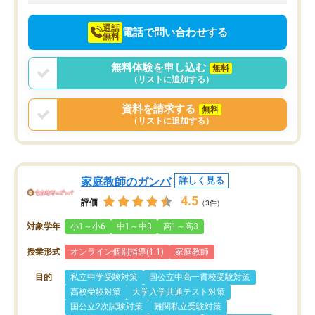
通話
電話で問い合わせする
無料
無料体験を申し込む
無料
（リストに追加する）
資料を請求する
無料
（リストに追加する）
家庭教師のガンバ
詳しく見る
4.5
評価
（3件）
対象学年
小1～小6
中1～中3
高1～高3
授業形式
オンライン個別指導(1:1)
家庭教師
目的
私立中学受験対策
国公立中高一貫校受験対策
高校受験対策
大学入学共通テスト対策
国公立2次試験対策
難関私立受験対策