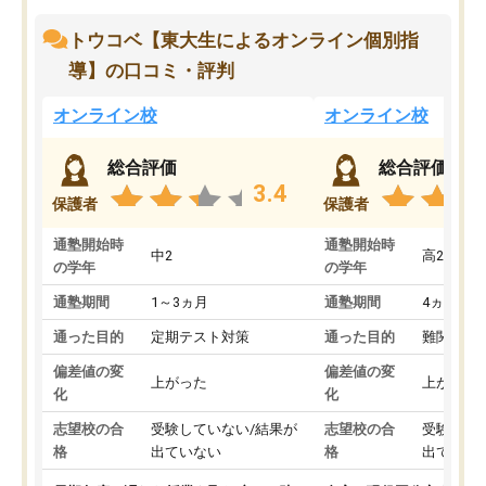
トウコベ【東大生によるオンライン個別指
導】の口コミ・評判
オンライン校
オンライン校
総合評価
総合評価
3.4
保護者
保護者
通塾開始時
通塾開始時
中2
高2
の学年
の学年
通塾期間
1～3ヵ月
通塾期間
4ヵ月～1
通った目的
定期テスト対策
通った目的
難関私立
偏差値の変
偏差値の変
上がった
上がった
化
化
志望校の合
受験していない/結果が
志望校の合
受験して
格
出ていない
格
出ていな