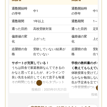
通塾開始時
通塾開始時
中1
中1
の学年
の学年
通塾期間
1年以上
通塾期間
1～3ヵ月
通った目的
高校受験対策
通った目的
定期テス
偏差値の変
偏差値の変
上がった
上がった
化
化
志望校の合
受験していない/結果が
志望校の合
受験して
格
出ていない
格
出ていな
サポートが充実している！
学校の教科書のポイント
うちは田舎で家庭教師なんてできるの
く教えてもらえている
かなと思ってましたが、オンラインで
体験授業を受けて入塾し
良い先生を紹介してくれて息子も毎週
なかなか勉強しない息子
その時間になると自分からタブレット
生が予定表を立ててくれ
を開いてzoomを繋げるようになりまし
つ学習習慣がついてきま
投稿日：2025年01月21日
た！5科目なんでもOKなのもとても気
オンラインで週に一度の
投稿日：20
に入っています
指導が無い日も予定表に
成績もだいぶ下の方でしたが、通い始
したり、LINEでわから
めて1年ほどだった今では平均点以上の
問できるのでとても助か