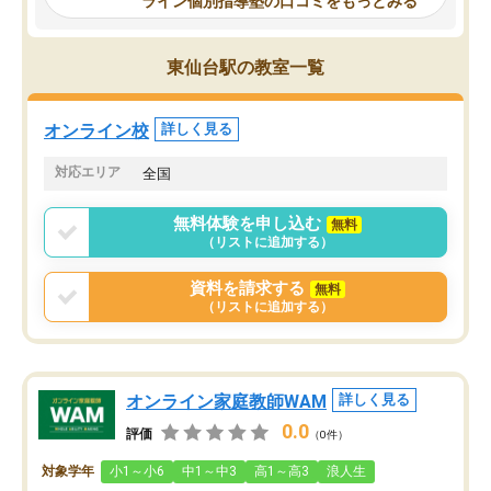
ライン個別指導塾の口コミをもっとみる
いて客観的なアドバイスをいただけた
ので、自信をもって受験勉強を進める
ことができました。自分のように勉強
東仙台駅の教室一覧
のやり方や進捗管理で苦労している方
には特におすすめしたい塾です。
オンライン校
詳しく見る
対応エリア
全国
無料体験を申し込む
無料
（リストに追加する）
資料を請求する
無料
（リストに追加する）
オンライン家庭教師WAM
詳しく見る
0.0
評価
（0件）
対象学年
小1～小6
中1～中3
高1～高3
浪人生