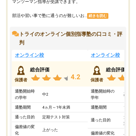
マンツーマン指導が受講できます。
部活や習い事で塾に通うのが難しいお...
続きを読む
トライのオンライン個別指導塾の口コミ・評
判
オンライン校
オンライン校
総合評価
総合評価
4.2
保護者
保護者
通塾開始時
通塾開始時の
中2
高3
の学年
学年
通塾期間
4ヵ月～1年未満
通塾期間
1～3
通った目的
定期テスト対策
大学入
通った目的
対策
偏差値の変
上がった
化
偏差値の変化
上がっ