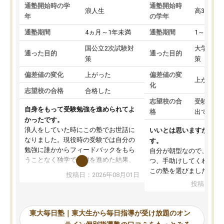
通塾開始時の学
通塾開始時
浪人生
高3
年
の学年
通塾期間
4ヵ月～1年未満
通塾期間
1～3ヵ月
国公立2次試験対
大学入学
通った目的
通った目的
策
策
偏差値の変化
上がった
偏差値の変
上がった
化
志望校の合格
合格した
志望校の合
受験して
自身をもって受験勉強を進められてよ
格
出ていな
かったです。
浪人をしていた時にこの塾でお世話に
いいとは思いますが、料
なりました。現役時の受験では自分の
す。
勉強に誰かからフィードバックをもら
自分が朝型なので、自習
うことなく独学で勉強を進めた結果、
つ、手助けしてくれる設
入試本番に地歴の学習が間に合わず不
この塾を選びました。
投稿日：2026年08月01日
合格となってしまいました。その経験
投稿日：20
を踏まえ、浪人が決まった際に勉強計
画を考えてもらえる塾を探した結果、
東大毎日塾にたどり着きました。学習
東大毎日塾｜東大生から毎日指導が受け放題のオン
の長期計画や日々の勉強のやり方につ