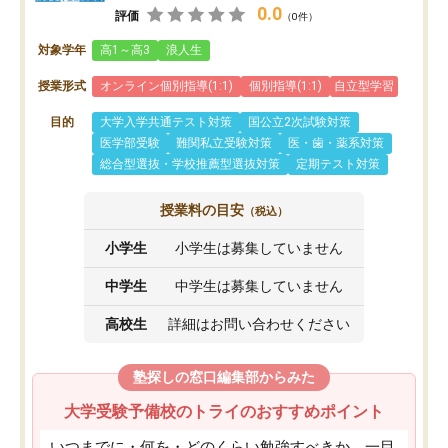
0.0
評価
（0件）
対象学年
高1～高3
浪人生
授業形式
オンライン個別指導(1:1)
個別指導(1:1)
自立型学習
目的
大学入学共通テスト対策
国公立2次試験対策
医学部受験
難関私立受験対策
医・歯・薬系対策
総合型選抜・学校推薦型選抜対策
定期テスト対策
授業料の目安
（税込）
小学生
小学生は募集していません
中学生
中学生は募集していません
高校生
詳細はお問い合わせください
塾探しの窓口編集部からみた
大学受験予備校のトライのおすすめポイント
いつまでに・何を・どのくらい勉強すべきか、一目