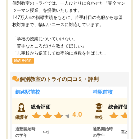
個別教室のトライでは、一人ひとりに合わせた「完全マン
ツーマン授業」を提供いたします。​
147万人※の指導実績をもとに、苦手科目の克服から志望
校対策まで、幅広いニーズに対応しています。​
「学校の授業についていけない」​
「苦手なところだけを教えてほしい」​
「志望校から逆算して効率的に点数を伸ばした...
続きを読む
個別教室のトライの口コミ・評判
釧路駅前校
桂駅前校
総合評価
総合評価
4.0
保護者
生徒
通塾開始時
通塾開始時
中2
高2
の学年
の学年