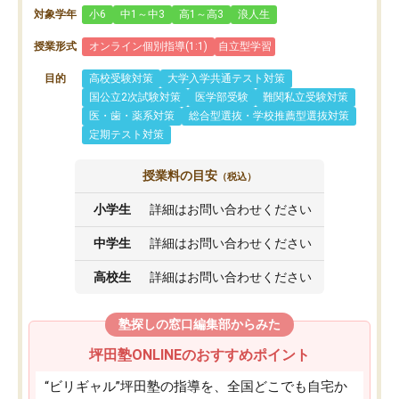
対象学年
小6
中1～中3
高1～高3
浪人生
授業形式
オンライン個別指導(1:1)
自立型学習
目的
高校受験対策
大学入学共通テスト対策
国公立2次試験対策
医学部受験
難関私立受験対策
医・歯・薬系対策
総合型選抜・学校推薦型選抜対策
定期テスト対策
授業料の目安
（税込）
小学生
詳細はお問い合わせください
中学生
詳細はお問い合わせください
高校生
詳細はお問い合わせください
塾探しの窓口編集部からみた
坪田塾ONLINEのおすすめポイント
“ビリギャル”坪田塾の指導を、全国どこでも自宅か