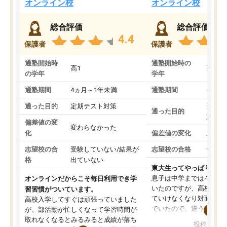
オンライン校
オンライン校
総合評価
総合評価
4.4
保護者
保護者
通塾開始時
通塾開始時の
高1
高3
の学年
学年
通塾期間
4ヵ月～1年未満
通塾期間
4ヵ月
通った目的
定期テスト対策
大学入
通った目的
対策
偏差値の変
変わらなかった
化
偏差値の変化
上がっ
志望校の合
受験していない/結果が
志望校の合格
合格し
格
出ていない
東大生ってやっぱりすご
息子は中学まではそこそ
オンラインだからこそ毎日利用でき学
いたのですが、高校に入
習習慣がついています。
ていけなくなり対面の塾
高校入学してすぐは頑張っていました
でいたので、違うアプロ
が、部活動が忙しくなって学習時間が
考えて入りました。地元
取れなくなるとみるみると成績が落ち
投稿日：20