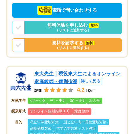
通話
電話で問い合わせする
無料
無料体験を申し込む
無料
（リストに追加する）
資料を請求する
無料
（リストに追加する）
東大先生｜現役東大生によるオンライン
家庭教師・個別指導
詳しく見る
4.2
評価
（10件）
対象学年
小4～小6
中1～中3
高1～高3
浪人生
授業形式
オンライン個別指導(1:1)
家庭教師
目的
私立中学受験対策
国公立中高一貫校受験対策
高校受験対策
大学入学共通テスト対策