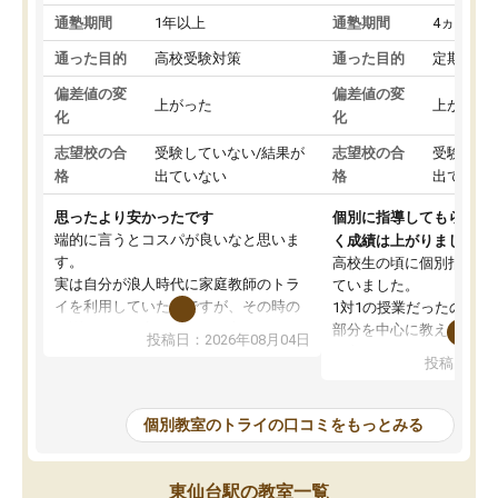
通塾期間
1年以上
通塾期間
4ヵ月～1
通った目的
高校受験対策
通った目的
定期テス
偏差値の変
偏差値の変
上がった
上がった
化
化
志望校の合
受験していない/結果が
志望校の合
受験して
格
出ていない
格
出ていな
思ったより安かったです
個別に指導してもらえる
端的に言うとコスパが良いなと思いま
く成績は上がりました。
す。
高校生の頃に個別指導の
実は自分が浪人時代に家庭教師のトラ
ていました。
イを利用していたのですが、その時の
1対1の授業だったので、
月謝がとても高くトライに良いイメー
部分を中心に教えてもら
投稿日：2026年08月04日
ジがありませんでした。
く良かったです。
投稿日：20
なので、少し不安だったのですが子供
わからないところもその
がどうしても行きたいと言うので利用
すく、理解できるまで丁
し始めた形です。
もらえたので、勉強への
個別教室のトライの口コミをもっとみる
しかし、以前とは違い料金がリーズナ
しずつなくなりました。
ブルでびっくりしました。
その結果成績も上がり、
通って1年以上ですが、勉強への取り組
勉強に取り組めるように
東仙台駅の教室一覧