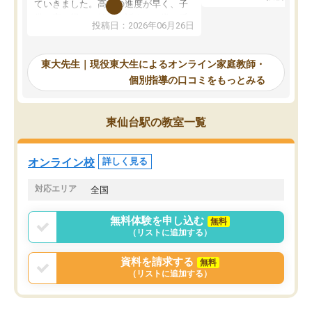
で、当初は模試でD判定
ていきました。高校の進度が早く、子
していたのですが、やは
供も家に帰って勉強の話すると嫌な反
投稿日：2026年06月26日
験勉強に詳しく、先生か
応を示します。東大先生にお願いして
受け合格できました。ま
からは効率的な計画を先生が立ててく
自習室が毎日使えていつ
れるので、親としても安心です。毎日
東大先生｜現役東大生によるオンライン家庭教師・
るのが心強かったようで
使える自習室とかもあり、わからない
個別指導の口コミをもっとみる
謝です。
ところがあれば先生が回答してくれる
のも重宝しています。
東仙台駅の教室一覧
オンライン校
詳しく見る
対応エリア
全国
無料体験を申し込む
無料
（リストに追加する）
資料を請求する
無料
（リストに追加する）