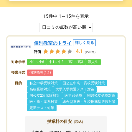
15
件中
1～15
件を表示
個別教室のトライ
詳しく見る
4.1
評価
（220件）
対象学年
小1～小6
中1～中3
高1～高3
浪人生
授業形式
個別指導(1:1)
目的
私立中学受験対策
国公立中高一貫校受験対策
高校受験対策
大学入学共通テスト対策
国公立2次試験対策
医学部受験
難関私立受験対策
医・歯・薬系対策
総合型選抜・学校推薦型選抜対策
定期テスト対策
授業料の目安
（税込）