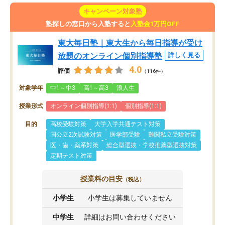
キャンペーン対象塾
塾探しの窓口から入塾すると
入塾金1万円OFF
東大毎日塾｜東大生から毎日指導が受け
放題のオンライン個別指導塾
詳しく見る
4.0
評価
（116件）
対象学年
中1～中3
高1～高3
浪人生
授業形式
オンライン個別指導(1:1)
個別指導(1:1)
目的
高校受験対策
大学入学共通テスト対策
国公立2次試験対策
医学部受験
難関私立受験対策
医・歯・薬系対策
総合型選抜・学校推薦型選抜対策
定期テスト対策
授業料の目安
（税込）
小学生
小学生は募集していません
中学生
詳細はお問い合わせください