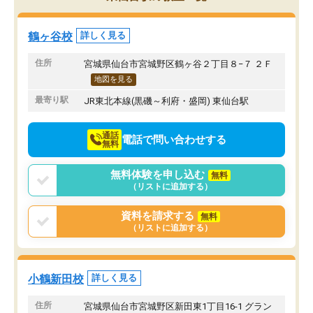
み方が真っすぐに変化（率先して自宅
先生も話しやすく、毎回
で復習や予習をする）し成績も向上し
たのを覚えています。
ています。
自分のペースで学びたい
鶴ヶ谷校
詳しく見る
駅前なので送り迎えが少々負担になっ
業が苦手な人には特にお
ていますが、それを加味しても通って
塾だと思います。
住所
宮城県仙台市宮城野区鶴ヶ谷２丁目８−７ ２Ｆ
損はないなと感じています。
地図を見る
最寄り駅
JR東北本線(黒磯～利府・盛岡) 東仙台駅
通話
電話で問い合わせする
無料
無料体験を申し込む
無料
（リストに追加する）
資料を請求する
無料
（リストに追加する）
小鶴新田校
詳しく見る
住所
宮城県仙台市宮城野区新田東1丁目16-1 グラン