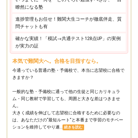
瞭然になる塾
進捗管理もお任せ！難関大生コーチが徹底伴走、質
問チャットも有
確かな実績！「模試→共通テスト128点UP」の実例
が実力の証
本気で難関大へ。合格を目指すなら。
今通っている普通の塾・予備校で、本当に志望校に合格で
きますか？
一般的な塾・予備校に通って他の生徒と同じカリキュラ
ム・同じ教材で学習しても、周囲と大きな差はつきませ
ん。
大きく成績を伸ばして志望校に合格するために必要なの
は、あなただけの“最短ルート”と本番まで学習のモチベー
ションを維持してやり遂...
続きを読む