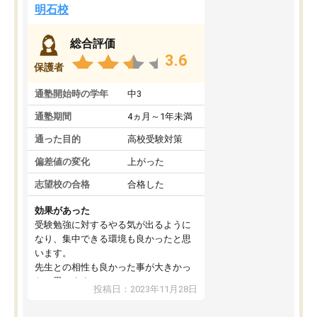
明石校
総合評価
3.6
保護者
通塾開始時の学年
中3
通塾期間
4ヵ月～1年未満
通った目的
高校受験対策
偏差値の変化
上がった
志望校の合格
合格した
効果があった
受験勉強に対するやる気が出るように
なり、集中できる環境も良かったと思
います。
先生との相性も良かった事が大きかっ
たと思います。
投稿日：2023年11月28日