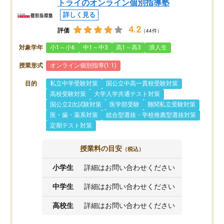
トライのオンライン個別指導塾
詳しく見る
4.2
評価
（44件）
対象学年
小1～小6
中1～中3
高1～高3
浪人生
授業形式
オンライン個別指導(1:1)
目的
私立中学受験対策
国公立中高一貫校受験対策
高校受験対策
大学入学共通テスト対策
国公立2次試験対策
医学部受験
難関私立受験対策
医・歯・薬系対策
総合型選抜・学校推薦型選抜対策
定期テスト対策
授業料の目安
（税込）
小学生
詳細はお問い合わせください
中学生
詳細はお問い合わせください
高校生
詳細はお問い合わせください