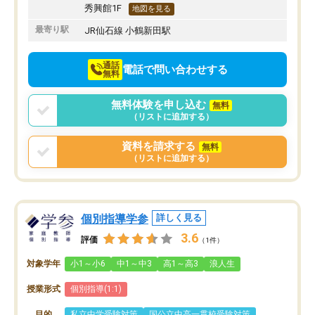
秀興館1F
地図を見る
最寄り駅
JR仙石線 小鶴新田駅
通話
電話で問い合わせする
無料
無料体験を申し込む
無料
（リストに追加する）
資料を請求する
無料
（リストに追加する）
個別指導学参
詳しく見る
3.6
評価
（1件）
対象学年
小1～小6
中1～中3
高1～高3
浪人生
授業形式
個別指導(1:1)
目的
私立中学受験対策
国公立中高一貫校受験対策