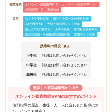
授業形式
オンライン個別指導(1:1)
オンライン個別指導(1:2~)
個別指導(1:1)
家庭教師
目的
私立中学受験対策
国公立中高一貫校受験対策
高校受験対策
大学入学共通テスト対策
国公立2次試験対策
医学部受験
難関私立受験対策
総合型選抜・学校推薦型選抜対策
定期テスト対策
授業料の目安
（税込）
小学生
詳細はお問い合わせください
中学生
詳細はお問い合わせください
高校生
詳細はお問い合わせください
塾探しの窓口編集部からみた
オンライン家庭教師WAMのおすすめポイント
個別指導の原点。生徒一人一人に合わせた指導はオ
ンラインでも健在！