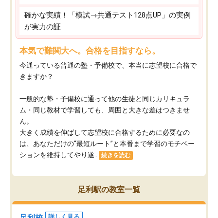
確かな実績！「模試→共通テスト128点UP」の実例
が実力の証
本気で難関大へ。合格を目指すなら。
今通っている普通の塾・予備校で、本当に志望校に合格で
きますか？
一般的な塾・予備校に通って他の生徒と同じカリキュラ
ム・同じ教材で学習しても、周囲と大きな差はつきませ
ん。
大きく成績を伸ばして志望校に合格するために必要なの
は、あなただけの“最短ルート”と本番まで学習のモチベー
ションを維持してやり遂...
続きを読む
足利駅の教室一覧
足利校
詳しく見る