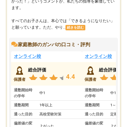
かった！」というコメントが、私たちの指導を象徴してい
ます。
すべてのお子さんは、本心では「できるようになりたい」
と願っています。ただ、やり...
続きを読む
家庭教師のガンバの口コミ・評判
オンライン校
オンライン校
総合評価
総合評価
4.4
保護者
保護者
通塾開始時
通塾開始時
中1
中1
の学年
の学年
通塾期間
1年以上
通塾期間
1～3ヵ月
通った目的
高校受験対策
通った目的
定期テス
偏差値の変
偏差値の変
上がった
上がった