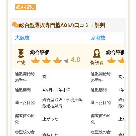
...
続きを読む
総合型選抜専門塾AOIの口コミ・評判
大阪校
京都校
総合評価
総合評価
4.0
生徒
保護者
通塾開始時
通塾開始時
高3
高2
の学年
の学年
通塾期間
4ヵ月～1年未満
通塾期間
1年以上
総合型選抜・学校推薦
総合型選
通った目的
通った目的
型選抜対策
型選抜対
偏差値の変
偏差値の変
上がった
上がった
化
化
志望校の合
志望校の合
合格した
合格した