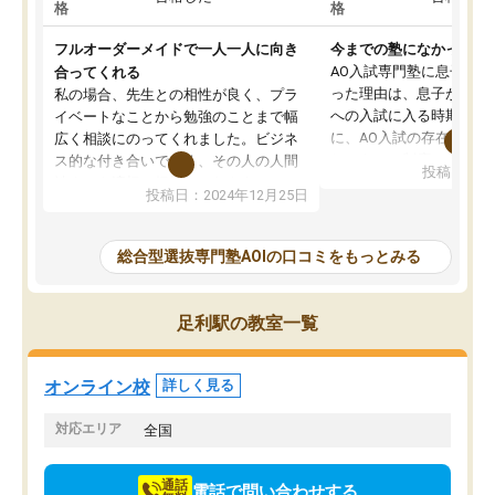
格
格
フルオーダーメイドで一人一人に向き
今までの塾になかったA
AO入試専門塾に息子を
合ってくれる
った理由は、息子が高校
私の場合、先生との相性が良く、プラ
への入試に入る時期に差
イベートなことから勉強のことまで幅
に、AO入試の存在を息
広く相談にのってくれました。ビジネ
してもその制度で合格し
ス的な付き合いでなく、その人の人間
投稿日：20
たことから、AOIに入塾
性までを適切に把握し、むきあってい
投稿日：2024年12月25日
思いました。
るなぁと強く感じることできました。
AOIでは、カウンセリン
また、他の先生の意見も聞いてみたい
で、AO入試を改めて知
と相談すると、他の先生も紹介してく
総合型選抜専門塾AOIの口コミをもっとみる
それに対しての具体的な
ださり、客観的なアドバイスもいただ
ことでした。更に子供の
くことができました（志望理由・自己
る適正等についても詳し
PR等の添削において）。そして、なに
足利駅の教室一覧
でき、メンターの方々も
より自習室が解放されている点がよか
けてらっしゃいますので
ったです。友達と好きな時間に自習
せることができました。
し、お互いを高めあえる環境がありま
オンライン校
詳しく見る
した。
対応エリア
全国
通話
電話で問い合わせする