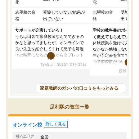
化
化
志望校の合
受験していない/結果が
志望校の合
受験して
格
出ていない
格
出ていな
サポートが充実している！
学校の教科書のポイント
うちは田舎で家庭教師なんてできるの
く教えてもらえている
かなと思ってましたが、オンラインで
体験授業を受けて入塾し
良い先生を紹介してくれて息子も毎週
なかなか勉強しない息子
その時間になると自分からタブレット
生が予定表を立ててくれ
を開いてzoomを繋げるようになりまし
つ学習習慣がついてきま
投稿日：2025年01月21日
た！5科目なんでもOKなのもとても気
オンラインで週に一度の
投稿日：20
に入っています
指導が無い日も予定表に
成績もだいぶ下の方でしたが、通い始
したり、LINEでわから
めて1年ほどだった今では平均点以上の
問できるのでとても助か
家庭教師のガンバの口コミをもっとみる
科目が増えてきました！あと1年受験ま
であるので無料の週末教室を使用しな
がら頑張って欲しいと思います！
足利駅の教室一覧
オンライン校
詳しく見る
対応エリア
全国