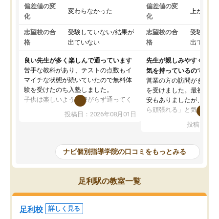
偏差値の変
偏差値の変
変わらなかった
上がった
化
化
志望校の合
受験していない/結果が
志望校の合
受験して
格
出ていない
格
出ていな
良い先生が多く楽しんで通っています
先生が親しみやすく勉強
苦手な教科があり、テストの点数もイ
気を持っているので安心
マイチな状態が続いていたので無料体
営業の方の訪問がきっか
験を受けたのち入塾しました。
を受けました。最初は続
子供は楽しいようで嫌がらず通ってく
安もありましたが、子ど
れています。
ら頑張れる」と気に入り
投稿日：2026年08月01日
先生は良い方が多く、いつも笑顔で対
以上お世話になっていま
投稿日：20
応して頂けるので安心してお任せする
ても分かりやすく、学校
ことができます。
き方や、子どもに合った
教室は少し狭い印象なので夜の時間帯
方を丁寧に教えてくださ
ナビ個別指導学院の口コミをもっとみる
など生徒さんが多い時間帯は手狭では
が深まっていると感じま
ないかな？と感じます。
熱心で、一人ひとりの苦
また駅前にあるのでアクセスは良いで
握し、復習や講習を通し
足利駅の教室一覧
すが駐車場がないのでお迎えの際に近
ポートしてくださいます
隣のコインパーキングを利用または路
前より勉強に前向きに取
上駐車をするしかない点が少し不便で
になり、安心して通わせ
足利校
詳しく見る
す。
感じています。これから