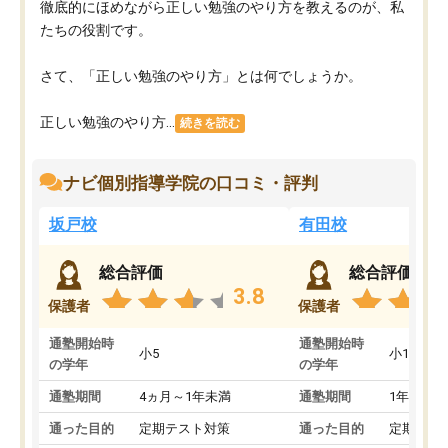
徹底的にほめながら正しい勉強のやり方を教えるのが、私
たちの役割です。
さて、「正しい勉強のやり方」とは何でしょうか。
正しい勉強のやり方...
続きを読む
ナビ個別指導学院の口コミ・評判
坂戸校
有田校
総合評価
総合評価
3.8
保護者
保護者
通塾開始時
通塾開始時
小5
小1
の学年
の学年
通塾期間
4ヵ月～1年未満
通塾期間
1年以上
通った目的
定期テスト対策
通った目的
定期テス