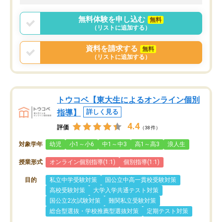
無料体験を申し込む
無料
（リストに追加する）
資料を請求する
無料
（リストに追加する）
トウコベ【東大生によるオンライン個別
指導】
詳しく見る
4.4
評価
（38件）
対象学年
幼児
小1～小6
中1～中3
高1～高3
浪人生
授業形式
オンライン個別指導(1:1)
個別指導(1:1)
目的
私立中学受験対策
国公立中高一貫校受験対策
高校受験対策
大学入学共通テスト対策
国公立2次試験対策
難関私立受験対策
総合型選抜・学校推薦型選抜対策
定期テスト対策