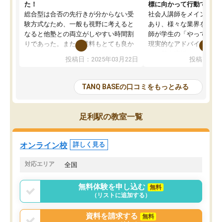
た！
標に向かって行動できる
総合型は合否の先行きが分からない受
社会人講師をメインとし
験方式なため、一般も視野に考えると
あり、様々な業界を経験
なると他塾との両立がしやすい時間割
師が学生の「やってみた
りであった。また授業料もとても良か
現実的なアドバイスを行
った。
す。基本応援ベースなの
投稿日：2025年03月22日
投稿日：20
総合型の多くの塾は大学生が見ること
分野について学生知識で
が多いが、はたらく部総合型コースは
い部分まで深ぼる事が出
大学生の目だけでなく、数人の大人に
総合型選抜対策として志
TANQ BASEの口コミをもっとみる
も目を通して頂ける。そのため多くの
接・小論文などの技術指
意見を聞くことができ、より良いもの
ション内容になっていま
を推敲することが可能だ。
選抜を通して将来自分が
足利駅の教室一覧
どの人も優しく、親身に接してくださ
のかといった人生設計・
るのでやる気も出て、良かったで
を社会人として働いてい
す！！
に考える事が出来る環境
オンライン校
詳しく見る
番の魅力だと思います。
い事が何もない所から社
対応エリア
全国
ポートを受け、学びたい
標を見つける事が出来ま
無料体験を申し込む
無料
（リストに追加する）
資料を請求する
無料