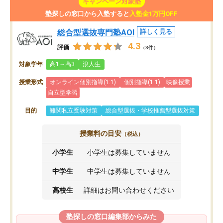
キャンペーン対象塾
塾探しの窓口から入塾すると
入塾金1万円OFF
総合型選抜専門塾AOI
詳しく見る
4.3
評価
（3件）
対象学年
高1～高3
浪人生
授業形式
オンライン個別指導(1:1)
個別指導(1:1)
映像授業
自立型学習
目的
難関私立受験対策
総合型選抜・学校推薦型選抜対策
授業料の目安
（税込）
小学生
小学生は募集していません
中学生
中学生は募集していません
高校生
詳細はお問い合わせください
塾探しの窓口編集部からみた