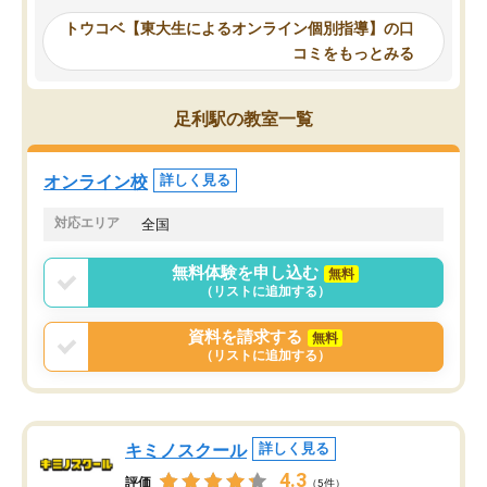
ーティングを行い、その講師で良いか
いなのがあり(有料)、受
トウコベ【東大生によるオンライン個別指導】の口
他の講師を希望するか子供との相性も
ことをどんなスケジュー
コミをもっとみる
見てから講師を決定する事ができま
くか相談したのですが、
す。
ち期待したものではなく
うちの子は、初回面談の講師の方で決
内容でした。それでも明
足利駅の教室一覧
定しました。
やる気も出ましたし、苦
くなってきたようなので
オンラインツールを使用した単語帳の
お願いして良かったと思
オンライン校
詳しく見る
共有があり宿題もそちらで出される形
も合わなければチェンジ
でした。
娘は3科目ともずっと同
対応エリア
全国
2ヶ月で担当講師の方がお辞めになると
言う事で講師変更の申し出があり、あ
無料体験を申し込む
無料
まりに短期での変更だった為、塾に通
（リストに追加する）
う事にして退会しました。遅れも取り
戻せ、授業内容や講師の方は良かった
資料を請求する
無料
と思います。
（リストに追加する）
キミノスクール
詳しく見る
4.3
評価
（5件）