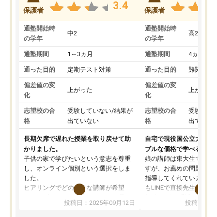
3.4
保護者
保護者
通塾開始時
通塾開始時
中2
高2
の学年
の学年
通塾期間
1～3ヵ月
通塾期間
4ヵ月～1
通った目的
定期テスト対策
通った目的
難関私立
偏差値の変
偏差値の変
上がった
上がった
化
化
志望校の合
受験していない/結果が
志望校の合
受験して
格
出ていない
格
出ていな
長期欠席で遅れた授業を取り戻せて助
自宅で現役国公立大学生
かりました。
ブルな価格で学べる
子供の家で学びたいという意志を尊重
娘の講師は東大生では無
し、オンライン個別という選択をしま
すが、お薦めの問題集や
した。
指導してくれています。2
ヒアリングでどのような講師が希望
もLINEで直接先生に質問
か、オプションは付帯するかなど選ぶ
教科でも)。受講科目や
投稿日：2025年09月12日
投稿日：20
事が出来ました。
めれるので、個人に合っ
講師とのマッチング後講師との初回ミ
ると思います。カリキュ