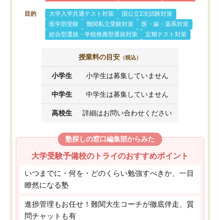
目的
大学入学共通テスト対策
国公立2次試験対策
医学部受験
難関私立受験対策
医・歯・薬系対策
総合型選抜・学校推薦型選抜対策
定期テスト対策
授業料の目安
（税込）
小学生
小学生は募集していません
中学生
中学生は募集していません
高校生
詳細はお問い合わせください
塾探しの窓口編集部からみた
大学受験予備校のトライのおすすめポイント
いつまでに・何を・どのくらい勉強すべきか、一目
瞭然になる塾
進捗管理もお任せ！難関大生コーチが徹底伴走、質
問チャットも有