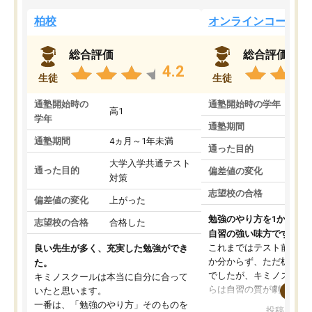
柏校
オンラインコース
総合評価
総合評価
4.2
生徒
生徒
通塾開始時の
通塾開始時の学年
中
高1
学年
通塾期間
通塾期間
4ヵ月～1年未満
通った目的
大学入学共通テスト
通った目的
偏差値の変化
対策
志望校の合格
偏差値の変化
上がった
勉強のやり方を1から教
志望校の合格
合格した
自習の強い味方です。
これまではテスト前に何
良い先生が多く、充実した勉強ができ
か分からず、ただ机に座
た。
でしたが、キミノスクー
キミノスクールは本当に自分に合って
らは自習の質が劇的に変
いたと思います。
先生が毎日何をすべきか
一番は、「勉強のやり方」そのものを
投稿日：20