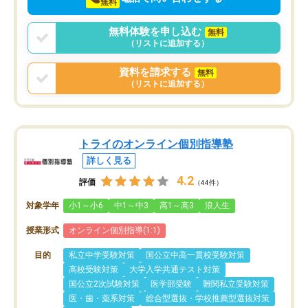
無料
無料体験を申し込む
無料
（リストに追加する）
資料を請求する
無料
（リストに追加する）
トライのオンライン個別指導塾
詳しく見る
4.2
評価
（44件）
対象学年
小1～小6
中1～中3
高1～高3
浪人生
授業形式
オンライン個別指導(1:1)
目的
私立中学受験対策
国公立中高一貫校受験対策
高校受験対策
大学入学共通テスト対策
国公立2次試験対策
医学部受験
難関私立受験対策
医・歯・薬系対策
総合型選抜・学校推薦型選抜対策