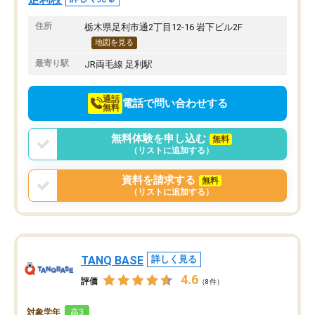
住所
栃木県足利市通2丁目12-16 岩下ビル2F
地図を見る
最寄り駅
JR両毛線 足利駅
通話
電話で問い合わせする
無料
無料体験を申し込む
無料
（リストに追加する）
資料を請求する
無料
（リストに追加する）
TANQ BASE
詳しく見る
4.6
評価
（8件）
対象学年
高3