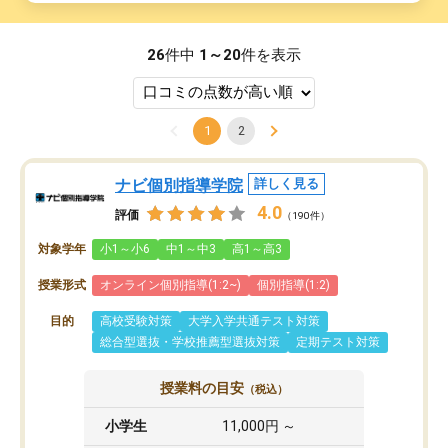
26
件中
1～20
件を表示
1
2
ナビ個別指導学院
詳しく見る
4.0
評価
（190件）
対象学年
小1～小6
中1～中3
高1～高3
授業形式
オンライン個別指導(1:2~)
個別指導(1:2)
目的
高校受験対策
大学入学共通テスト対策
総合型選抜・学校推薦型選抜対策
定期テスト対策
授業料の目安
（税込）
小学生
11,000円 ～