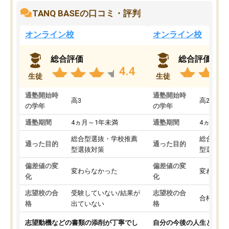
TANQ BASEの口コミ・評判
オンライン校
オンライン校
総合評価
総合評価
4.4
生徒
生徒
通塾開始時
通塾開始時
高3
高2
の学年
の学年
通塾期間
4ヵ月～1年未満
通塾期間
4ヵ月～1
総合型選抜・学校推薦
総合型選
通った目的
通った目的
型選抜対策
型選抜対
偏差値の変
偏差値の変
変わらなかった
変わらな
化
化
志望校の合
受験していない/結果が
志望校の合
合格した
格
出ていない
格
志望動機などの書類の添削が丁寧でし
自分の今後の人生と真剣