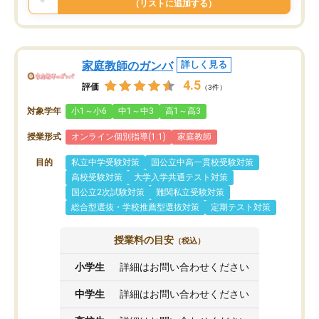
（リストに追加する）
家庭教師のガンバ
詳しく見る
4.5
評価
（3件）
対象学年
小1～小6
中1～中3
高1～高3
授業形式
オンライン個別指導(1:1)
家庭教師
目的
私立中学受験対策
国公立中高一貫校受験対策
高校受験対策
大学入学共通テスト対策
国公立2次試験対策
難関私立受験対策
総合型選抜・学校推薦型選抜対策
定期テスト対策
授業料の目安
（税込）
小学生
詳細はお問い合わせください
中学生
詳細はお問い合わせください