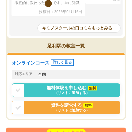
を明確にしてくれるので
徹底的に教わったことです。単に知識
ずに学習に取り組めるよ
を詰め込むのではなく、自学自習の習
投稿日：2026年04月16日
が一番の収穫です。
慣が身につくよう並走してくれるの
授業で教えてもらうとい
で、通塾日以外も机に向かうのが苦で
の仕方をコーチングして
はなくなりました。
キミノスクールの口コミをもっとみる
ルなので、家での学習習
身につきました。結果と
講師の方との距離も近く、親身なコー
た英語の偏差値が10以上
チングのおかげで、停滞期もモチベー
足利駅の教室一覧
していた公立高校に無事
ションを維持できました。「やらされ
た。自分から学ぶ姿勢を
る勉強」から「目標のための勉強」へ
たい家庭には本当におす
意識が変わったことが、目標校への合
オンラインコース
詳しく見る
思います。
格に繋がったと思います。
対応エリア
全国
無料体験を申し込む
無料
（リストに追加する）
資料を請求する
無料
（リストに追加する）