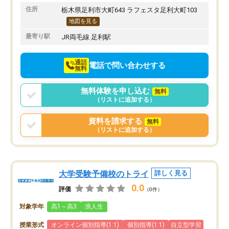
りたいと思える塾です。
住所
栃木県足利市大町643 ラフェスタ足利大町103
地図を見る
最寄り駅
JR両毛線 足利駅
通話
電話で問い合わせする
無料
無料体験を申し込む
無料
（リストに追加する）
資料を請求する
無料
（リストに追加する）
大学受験予備校のトライ
詳しく見る
0.0
評価
（0件）
対象学年
高1～高3
浪人生
授業形式
オンライン個別指導(1:1)
個別指導(1:1)
自立型学習