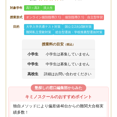
対象学年
高1～高3
浪人生
授業形式
オンライン個別指導(1:1)
個別指導(1:1)
自立型学習
目的
大学入学共通テスト対策
国公立2次試験対策
難関私立受験対策
総合型選抜・学校推薦型選抜対策
授業料の目安
（税込）
小学生
小学生は募集していません
中学生
中学生は募集していません
高校生
詳細はお問い合わせください
塾探しの窓口編集部からみた
キミノスクールのおすすめポイント
独自メソッドにより偏差値40台からの難関大合格実
績多数！