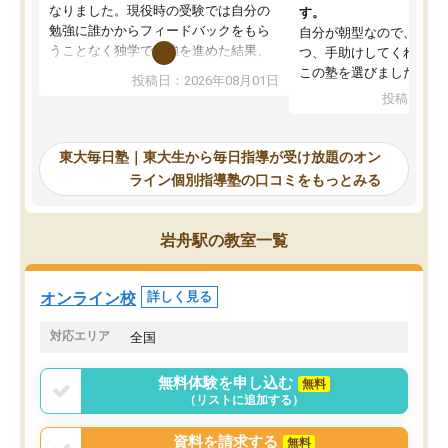
なりました。現役時の受験では自分の
す。
勉強に誰かからフィードバックをもら
自分が朝型なので、自習
うことなく独学で勉強を進めた結果、
つ、手助けしてくれる設
入試本番に地歴の学習が間に合わず不
この塾を選びました。
投稿日：2026年08月01日
合格となってしまいました。その経験
投稿日：20
を踏まえ、浪人が決まった際に勉強計
画を考えてもらえる塾を探した結果、
東大毎日塾にたどり着きました。学習
東大毎日塾｜東大生から毎日指導が受け放題のオン
の長期計画や日々の勉強のやり方につ
ライン個別指導塾の口コミをもっとみる
いて客観的なアドバイスをいただけた
ので、自信をもって受験勉強を進める
ことができました。自分のように勉強
岩舟駅の教室一覧
のやり方や進捗管理で苦労している方
には特におすすめしたい塾です。
オンライン校
詳しく見る
対応エリア
全国
無料体験を申し込む
無料
（リストに追加する）
資料を請求する
無料