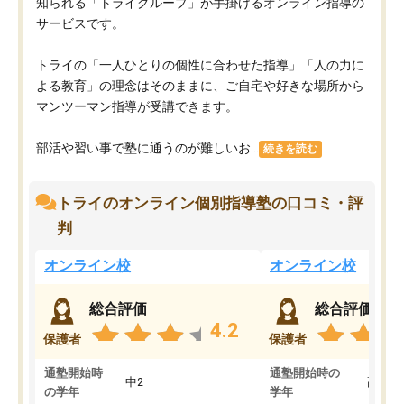
知られる「トライグループ」が手掛けるオンライン指導の
サービスです。
トライの「一人ひとりの個性に合わせた指導」「人の力に
よる教育」の理念はそのままに、ご自宅や好きな場所から
マンツーマン指導が受講できます。
部活や習い事で塾に通うのが難しいお...
続きを読む
トライのオンライン個別指導塾の口コミ・評
判
オンライン校
オンライン校
総合評価
総合評価
4.2
保護者
保護者
通塾開始時
通塾開始時の
中2
高3
の学年
学年