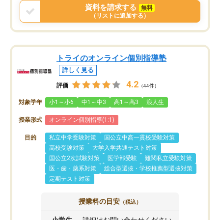
資料を請求する
無料
（リストに追加する）
トライのオンライン個別指導塾
詳しく見る
4.2
評価
（44件）
対象学年
小1～小6
中1～中3
高1～高3
浪人生
授業形式
オンライン個別指導(1:1)
目的
私立中学受験対策
国公立中高一貫校受験対策
高校受験対策
大学入学共通テスト対策
国公立2次試験対策
医学部受験
難関私立受験対策
医・歯・薬系対策
総合型選抜・学校推薦型選抜対策
定期テスト対策
授業料の目安
（税込）