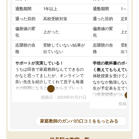
通塾期間
1年以上
通塾期間
1～3ヵ月
通った目的
高校受験対策
通った目的
定期テス
偏差値の変
偏差値の変
上がった
上がった
化
化
志望校の合
受験していない/結果が
志望校の合
受験して
格
出ていない
格
出ていな
サポートが充実している！
学校の教科書のポイント
うちは田舎で家庭教師なんてできるの
く教えてもらえている
かなと思ってましたが、オンラインで
体験授業を受けて入塾し
良い先生を紹介してくれて息子も毎週
なかなか勉強しない息子
その時間になると自分からタブレット
生が予定表を立ててくれ
を開いてzoomを繋げるようになりまし
つ学習習慣がついてきま
投稿日：2025年01月21日
た！5科目なんでもOKなのもとても気
オンラインで週に一度の
投稿日：20
に入っています
指導が無い日も予定表に
成績もだいぶ下の方でしたが、通い始
したり、LINEでわから
めて1年ほどだった今では平均点以上の
問できるのでとても助か
家庭教師のガンバの口コミをもっとみる
科目が増えてきました！あと1年受験ま
であるので無料の週末教室を使用しな
がら頑張って欲しいと思います！