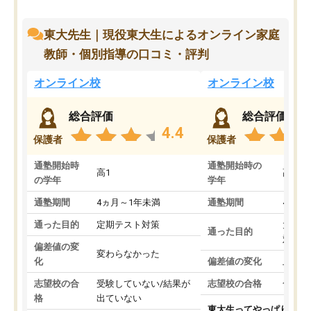
東大先生｜現役東大生によるオンライン家庭
教師・個別指導の口コミ・評判
オンライン校
オンライン校
総合評価
総合評価
4.4
保護者
保護者
通塾開始時
通塾開始時の
高1
高3
の学年
学年
通塾期間
4ヵ月～1年未満
通塾期間
4ヵ月
通った目的
定期テスト対策
大学入
通った目的
対策
偏差値の変
変わらなかった
化
偏差値の変化
上がっ
志望校の合
受験していない/結果が
志望校の合格
合格し
格
出ていない
東大生ってやっぱりすご