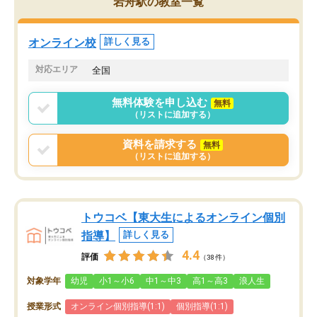
岩舟駅の教室一覧
オンライン校
詳しく見る
対応エリア
全国
無料体験を申し込む
無料
（リストに追加する）
資料を請求する
無料
（リストに追加する）
トウコベ【東大生によるオンライン個別
指導】
詳しく見る
4.4
評価
（38件）
対象学年
幼児
小1～小6
中1～中3
高1～高3
浪人生
授業形式
オンライン個別指導(1:1)
個別指導(1:1)