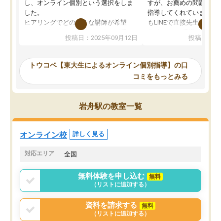
し、オンライン個別という選択をしま
すが、お薦めの問題集や
した。
指導してくれています。2
ヒアリングでどのような講師が希望
もLINEで直接先生に質問
か、オプションは付帯するかなど選ぶ
教科でも)。受講科目や
投稿日：2025年09月12日
投稿日：20
事が出来ました。
めれるので、個人に合っ
講師とのマッチング後講師との初回ミ
ると思います。カリキュ
ーティングを行い、その講師で良いか
いなのがあり(有料)、受
トウコベ【東大生によるオンライン個別指導】の口
他の講師を希望するか子供との相性も
ことをどんなスケジュー
コミをもっとみる
見てから講師を決定する事ができま
くか相談したのですが、
す。
ち期待したものではなく
うちの子は、初回面談の講師の方で決
内容でした。それでも明
岩舟駅の教室一覧
定しました。
やる気も出ましたし、苦
くなってきたようなので
オンラインツールを使用した単語帳の
お願いして良かったと思
オンライン校
詳しく見る
共有があり宿題もそちらで出される形
も合わなければチェンジ
でした。
娘は3科目ともずっと同
対応エリア
全国
2ヶ月で担当講師の方がお辞めになると
言う事で講師変更の申し出があり、あ
無料体験を申し込む
無料
まりに短期での変更だった為、塾に通
（リストに追加する）
う事にして退会しました。遅れも取り
戻せ、授業内容や講師の方は良かった
資料を請求する
無料
と思います。
（リストに追加する）