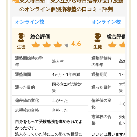
東大毎日塾｜東大生から毎日指導が受け放題
のオンライン個別指導塾の口コミ・評判
オンライン校
オンライン校
総合評価
総合評価
4.6
生徒
生徒
通塾開始時の学
通塾開始時
浪人生
高3
年
の学年
通塾期間
4ヵ月～1年未満
通塾期間
1～3ヵ月
国公立2次試験対
大学入学
通った目的
通った目的
策
策
偏差値の変化
上がった
偏差値の変
上がった
化
志望校の合格
合格した
志望校の合
受験して
自身をもって受験勉強を進められてよ
格
出ていな
かったです。
浪人をしていた時にこの塾でお世話に
いいとは思いますが、料