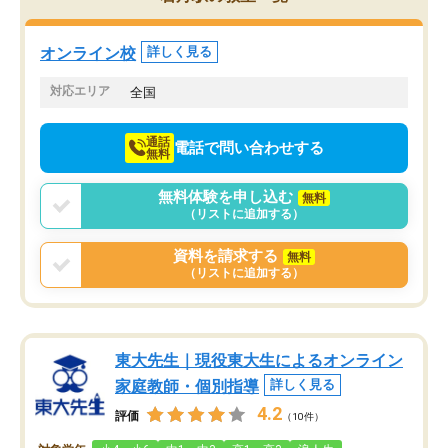
くりするほど楽しんでやる気を持って
塾を受けています。狙い通り、少しず
つ成績も上がり、苦手意識も無くなっ
オンライン校
詳しく見る
てきたので、さらに苦手な数学も追加
でお願いしました。来年の高校受験に
対応エリア
全国
向けて頑張っています。
通話
電話で問い合わせする
無料
無料体験を申し込む
無料
（リストに追加する）
資料を請求する
無料
（リストに追加する）
東大先生｜現役東大生によるオンライン
家庭教師・個別指導
詳しく見る
4.2
評価
（10件）