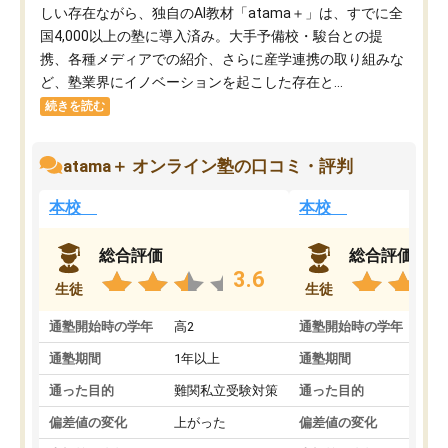
しい存在ながら、独自のAI教材「atama＋」は、すでに全
国4,000以上の塾に導入済み。大手予備校・駿台との提
携、各種メディアでの紹介、さらに産学連携の取り組みな
ど、塾業界にイノベーションを起こした存在と...
続きを読む
atama＋ オンライン塾の口コミ・評判
本校
本校
総合評価
総合評価
3.6
生徒
生徒
通塾開始時の学年
高2
通塾開始時の学年
中
通塾期間
1年以上
通塾期間
通った目的
難関私立受験対策
通った目的
偏差値の変化
上がった
偏差値の変化