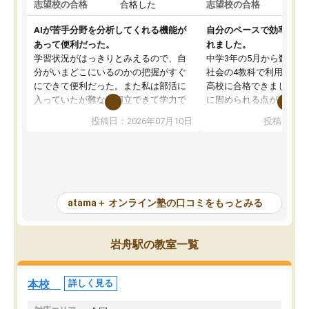
志望校の合格
合格した
志望校の合格
AIが苦手分野を分析してくれる機能が
自分のペースで効率よく
あって便利だった。
れました。
学習状況がはっきりとみえるので、自
中学3年の5月から数学・
分がいまどこにいるのかの把握がすぐ
社会の4教科で利用し、偏
にできて便利だった。また私は部活に
高校に合格できました。
入っていたが難なく両立できて学力で
に固められる点が魅力で
も部活でも結果を残すことができてよ
れる「ウォームアップ」
投稿日：2026年07月10日
投稿日：20
かった。また問題演習の際に、自分が
項目のおかげで、手軽に
一度間違えた問題を繰り返し学習でき
せられます。何度も間違
たので苦手だった英語の克服につなが
「特訓」項目で徹底的に
った点もよかった。ただAIをアピール
め、苦手克服に非常に役
して活用するのは良かった点もあった
また、その日の勉強時間
が、自分で自分の管理ができない人に
元数が可視化されるので
atama＋ オンライン塾の口コミをもっとみる
とっては難しい部分もあるのではない
しながら意欲的に取り組
かと思った。
常に効果を実感している
になった現在も大学受験
岩舟駅の教室一覧
して利用しており、自信
すめできる塾です。
本校
詳しく見る