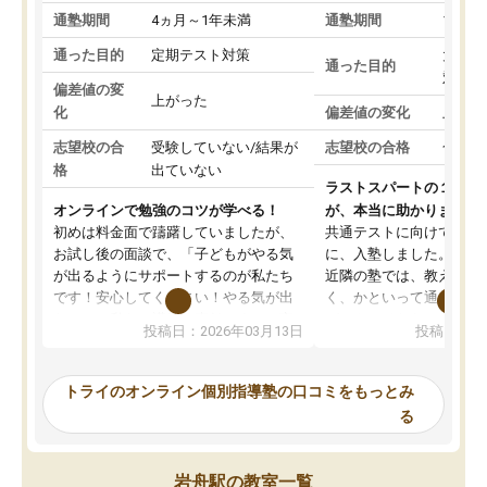
通塾期間
4ヵ月～1年未満
通塾期間
1～3
通った目的
定期テスト対策
大学入
通った目的
対策
偏差値の変
上がった
化
偏差値の変化
上がっ
志望校の合
受験していない/結果が
志望校の合格
合格し
格
出ていない
ラストスパートの１か月
オンラインで勉強のコツが学べる！
が、本当に助かりました
初めは料金面で躊躇していましたが、
共通テストに向けての追
お試し後の面談で、「子どもがやる気
に、入塾しました。田舎
が出るようにサポートするのが私たち
近隣の塾では、教えても
です！安心してください！やる気が出
く、かといって通うには
ないのは私たち講師の責任です」と言
が、トライならオンライ
投稿日：2026年03月13日
投稿日：20
ってくださり、確かに！と考えて、思
可能なので本当に助かり
い切って入塾しました。英語が苦手だ
テストの内容重視でした
ったんですが、学生の先生から学ぶこ
らないところをピンポイ
トライのオンライン個別指導塾の口コミをもっとみ
とで、勉強のコツみたいなものをつか
頂いて、とてもわかりや
る
み、徐々に成績が上がったらいいなと
していました。一生を左
思っていました。何が今足りないのか
スト、多少お金がかかっ
を的確に指導いただき、子どももびっ
思い切って入塾してよか
岩舟駅の教室一覧