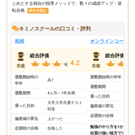
じめとする独自の指導メソッドで、数々の成績アップ・逆
転合格...
続きを読む
キミノスクールの口コミ・評判
柏校
オンラインコース
総合評価
総合評価
4.2
生徒
生徒
通塾開始時の
通塾開始時の学年
中
高1
学年
通塾期間
通塾期間
4ヵ月～1年未満
通った目的
大学入学共通テスト
通った目的
偏差値の変化
対策
志望校の合格
偏差値の変化
上がった
勉強のやり方を1から教
志望校の合格
合格した
自習の強い味方です。