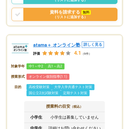
資料を請求する
無料
（リストに追加する）
atama＋ オンライン塾
詳しく見る
4.1
評価
（9件）
対象学年
中1～中2
高1～高2
授業形式
オンライン個別指導(1:1)
目的
高校受験対策
大学入学共通テスト対策
国公立2次試験対策
定期テスト対策
授業料の目安
（税込）
小学生
小学生は募集していません
中学生
詳細はお問い合わせください