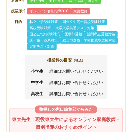
対象学年
小4～小6
中1～中3
高1～高3
浪人生
授業形式
オンライン個別指導(1:1)
家庭教師
目的
私立中学受験対策
国公立中高一貫校受験対策
高校受験対策
大学入学共通テスト対策
国公立2次試験対策
医学部受験
難関私立受験対策
医・歯・薬系対策
総合型選抜・学校推薦型選抜対策
定期テスト対策
授業料の目安
（税込）
小学生
詳細はお問い合わせください
中学生
詳細はお問い合わせください
高校生
詳細はお問い合わせください
塾探しの窓口編集部からみた
東大先生｜現役東大生によるオンライン家庭教師・
個別指導のおすすめポイント