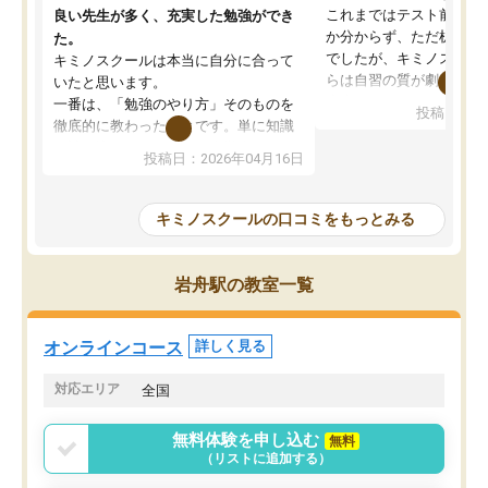
これまではテスト前に何
良い先生が多く、充実した勉強ができ
か分からず、ただ机に座
た。
でしたが、キミノスクー
キミノスクールは本当に自分に合って
らは自習の質が劇的に変
いたと思います。
先生が毎日何をすべきか
一番は、「勉強のやり方」そのものを
投稿日：20
を明確にしてくれるので
徹底的に教わったことです。単に知識
ずに学習に取り組めるよ
を詰め込むのではなく、自学自習の習
投稿日：2026年04月16日
が一番の収穫です。
慣が身につくよう並走してくれるの
授業で教えてもらうとい
で、通塾日以外も机に向かうのが苦で
の仕方をコーチングして
はなくなりました。
キミノスクールの口コミをもっとみる
ルなので、家での学習習
身につきました。結果と
講師の方との距離も近く、親身なコー
た英語の偏差値が10以上
チングのおかげで、停滞期もモチベー
岩舟駅の教室一覧
していた公立高校に無事
ションを維持できました。「やらされ
た。自分から学ぶ姿勢を
る勉強」から「目標のための勉強」へ
たい家庭には本当におす
意識が変わったことが、目標校への合
オンラインコース
詳しく見る
思います。
格に繋がったと思います。
対応エリア
全国
無料体験を申し込む
無料
（リストに追加する）