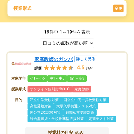
授業形式
変更
19
件中
1～19
件を表示
家庭教師のガンバ
詳しく見る
4.5
評価
（3件）
対象学年
小1～小6
中1～中3
高1～高3
授業形式
オンライン個別指導(1:1)
家庭教師
目的
私立中学受験対策
国公立中高一貫校受験対策
高校受験対策
大学入学共通テスト対策
国公立2次試験対策
難関私立受験対策
総合型選抜・学校推薦型選抜対策
定期テスト対策
授業料の目安
（税込）