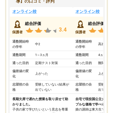
導】の口コミ・評判
オンライン校
オンライン校
総合評価
総合評価
3.4
保護者
保護者
通塾開始時
通塾開始時
中2
高2
の学年
の学年
通塾期間
1～3ヵ月
通塾期間
4ヵ月～1
通った目的
定期テスト対策
通った目的
難関私立
偏差値の変
偏差値の変
上がった
上がった
化
化
志望校の合
受験していない/結果が
志望校の合
受験して
格
出ていない
格
出ていな
長期欠席で遅れた授業を取り戻せて助
自宅で現役国公立大学生
かりました。
ブルな価格で学べる
子供の家で学びたいという意志を尊重
娘の講師は東大生では無