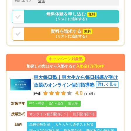
対応エリア
全国
無料体験を申し込む
無料
（リストに追加する）
資料を請求する
無料
（リストに追加する）
キャンペーン対象塾
塾探しの窓口から入塾すると
入塾金1万円OFF
東大毎日塾｜東大生から毎日指導が受け
放題のオンライン個別指導塾
詳しく見る
4.0
評価
（116件）
対象学年
中1～中3
高1～高3
浪人生
授業形式
オンライン個別指導(1:1)
個別指導(1:1)
目的
高校受験対策
大学入学共通テスト対策
国公立2次試験対策
医学部受験
難関私立受験対策