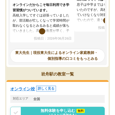
息子は中学まではそこそ
オンラインだからこそ毎日利用でき学
いたのですが、高校に入
習習慣がついています。
ていけなくなり対面の塾
高校入学してすぐは頑張っていました
でいたので、違うアプロ
が、部活動が忙しくなって学習時間が
考えて入りました。地元
取れなくなるとみるみると成績が落ち
投稿日：20
で、当初は模試でD判定
ていきました。高校の進度が早く、子
していたのですが、やは
供も家に帰って勉強の話すると嫌な反
投稿日：2026年06月26日
験勉強に詳しく、先生か
応を示します。東大先生にお願いして
受け合格できました。ま
からは効率的な計画を先生が立ててく
自習室が毎日使えていつ
れるので、親としても安心です。毎日
東大先生｜現役東大生によるオンライン家庭教師・
るのが心強かったようで
使える自習室とかもあり、わからない
個別指導の口コミをもっとみる
謝です。
ところがあれば先生が回答してくれる
のも重宝しています。
岩舟駅の教室一覧
オンライン校
詳しく見る
対応エリア
全国
無料体験を申し込む
無料
（リストに追加する）