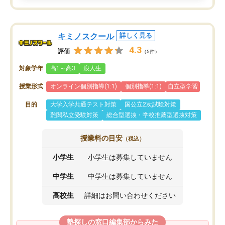
キミノスクール
詳しく見る
4.3
評価
（5件）
対象学年
高1～高3
浪人生
授業形式
オンライン個別指導(1:1)
個別指導(1:1)
自立型学習
目的
大学入学共通テスト対策
国公立2次試験対策
難関私立受験対策
総合型選抜・学校推薦型選抜対策
授業料の目安
（税込）
小学生
小学生は募集していません
中学生
中学生は募集していません
高校生
詳細はお問い合わせください
塾探しの窓口編集部からみた