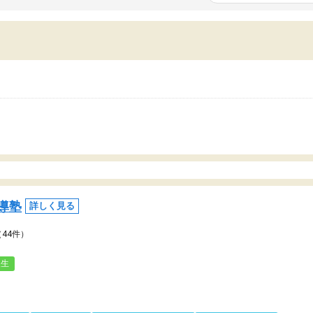
いまいち期待したものではなくふわっとした
範囲は限られており、それ
容でした。それでも明らかに本人のやる気も
進めて良いように思った。
ましたし、苦手科目が楽しくなってきたよう
りに高いため、有意義な利
ので、トウコベにお願いして良かったと思い
たが、大学生の先生からは
す。講師も合わなければチェンジできます
なく、上手い活用の仕方が
、娘は3科目ともずっと同じ先生です。
とした。学校の授業につい
いのかも。
導塾
詳しく見る
（44件）
人生