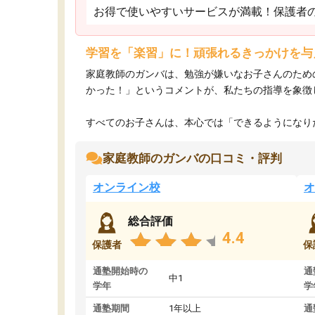
お得で使いやすいサービスが満載！保護者
学習を「楽習」に！頑張れるきっかけを与
家庭教師のガンバは、勉強が嫌いなお子さんのため
かった！」というコメントが、私たちの指導を象徴
すべてのお子さんは、本心では「できるようになりた
家庭教師のガンバの口コミ・評判
オンライン校
オ
総合評価
4.4
保護者
保
通塾開始時の
通
中1
学年
学
通塾期間
1年以上
通