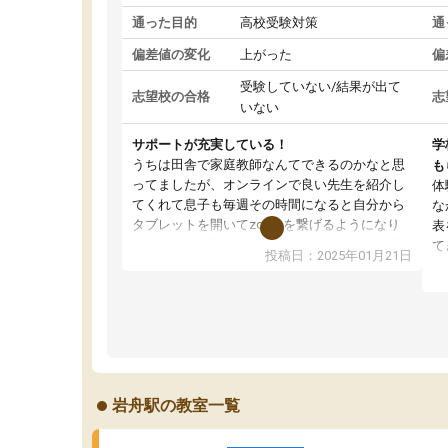
通った目的
高校受験対策
通
偏差値の変化
上がった
偏
受験していない/結果が出て
志望校の合格
志
いない
サポートが充実している！
学
うちは田舎で家庭教師なんてできるのかなと思
も
ってましたが、オンラインで良い先生を紹介し
体
てくれて息子も毎週その時間になると自分から
な
タブレットを開いてzoomを繋げるようになり
表
ました！5科目なんでもOKなのもとても気に入
て
投稿日：2025年01月21日
っています
オ
成績もだいぶ下の方でしたが、通い始めて1年ほ
い
どだった今では平均点以上の科目が増えてきま
か
した！あと1年受験まであるので無料の週末教室
て
を使用しながら頑張って欲しいと思います！
岩舟駅の教室一覧