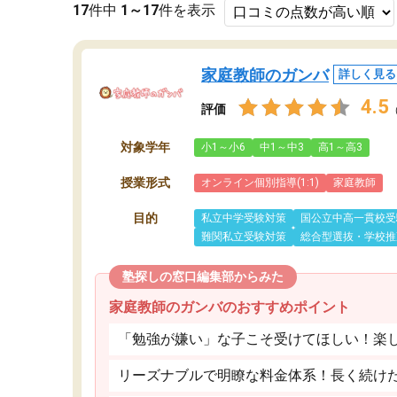
17
件中
1～17
件を表示
家庭教師のガンバ
詳しく見る
4.5
評価
対象学年
小1～小6
中1～中3
高1～高3
授業形式
オンライン個別指導(1:1)
家庭教師
目的
私立中学受験対策
国公立中高一貫校受
難関私立受験対策
総合型選抜・学校推
塾探しの窓口編集部からみた
家庭教師のガンバのおすすめポイント
「勉強が嫌い」な子こそ受けてほしい！楽
リーズナブルで明瞭な料金体系！長く続け