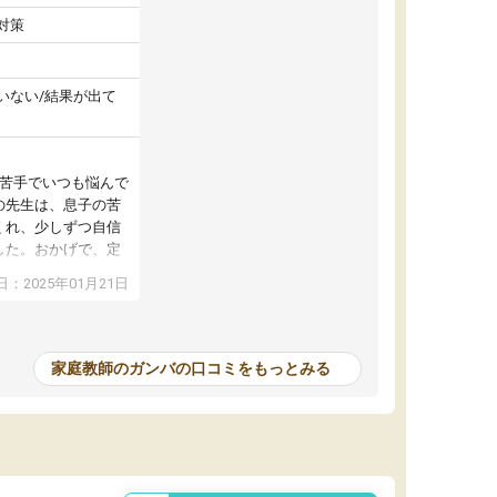
対策
いない/結果が出て
が苦手でいつも悩んで
の先生は、息子の苦
くれ、少しずつ自信
した。おかげで、定
アップし、本人もと
：2025年01月21日
家庭教師のガンバの口コミをもっとみる