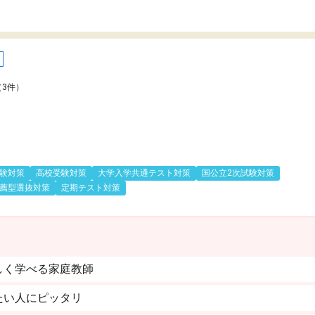
（3件）
験対策
高校受験対策
大学入学共通テスト対策
国公立2次試験対策
薦型選抜対策
定期テスト対策
しく学べる家庭教師
たい人にピッタリ