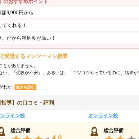
】のおすすめポイント
9,900円から！
してくれる！
導。だから満足度が高い！
で受講するマンツーマン授業
ことがありません。
ない」「受験が不安」、あるいは、「コツコツやっているのに、結果が
か...
続きを読む
別指導】の口コミ・評判
ンライン校
オンライン校
総合評価
総合評価
4.0