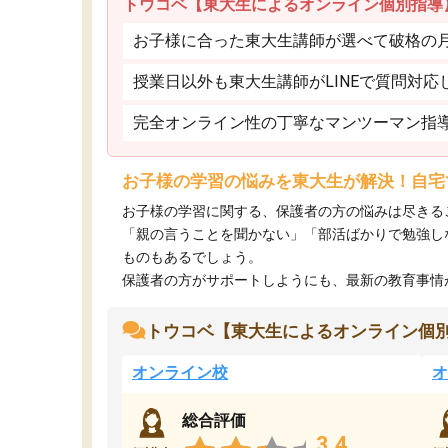
トウコベ【東大生によるオンライン個別指導
お子様に合った東大生講師が選べて破格の月額
授業日以外も東大生講師がLINEで質問対応
完全オンライン性の丁寧なマンツーマン指
お子様の学習の悩みを東大生が解決！自宅
お子様の学習に関する、保護者の方の悩みは尽きる
「親の言うことを聞かない」「部活ばかりで勉強し
ものもあるでしょう。
保護者の方がサポートしようにも、最新の教育事情がわ
トウコベ【東大生によるオンライン個
オンライン校
オ
総合評価
3.4