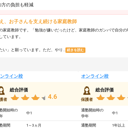
の方の負担も軽減
え、お子さんを支え続ける家庭教師
の家庭教師です。「勉強が嫌いだったけど、家庭教師のガンバで自分の
しています。
い」と願っています。ただ、やり...
続きを読む
ンライン校
オンライン校
総合評価
総合評価
4.6
護者
保護者
塾開始時の
通塾開始時の
中1
中1
年
学年
塾期間
1～3ヵ月
通塾期間
1年以上