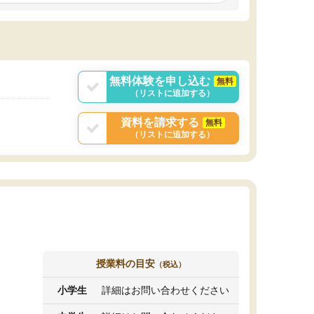
しいオリジナルのカリキュラムを提案してくれ
であれば自学自習で
ました。
1時間の代金がそれな
また24時間いつでもLINEで講師に相談できるの
用の仕方をしたかっ
で、深夜に家で勉強していて疑問や不安が生じ
これといった提案も
ても、直ぐに解消できたのは、大きなメリット
分からず辞めること
と感じました。
ていけない子にはい
無料体験を申し込む
無料
（リストに追加する）
資料を請求する
無料
（リストに追加する）
授業料の目安
（税込）
小学生
詳細はお問い合わせください