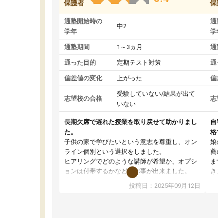
保護者
保
通塾開始時の
通
中2
学年
学
通塾期間
1～3ヵ月
通
通った目的
定期テスト対策
通
偏差値の変化
上がった
偏
受験していない/結果が出て
志望校の合格
志
いない
長期欠席で遅れた授業を取り戻せて助かりまし
自
た。
格
子供の家で学びたいという意志を尊重し、オン
娘
ライン個別という選択をしました。
薦
ヒアリングでどのような講師が希望か、オプシ
ま
ョンは付帯するかなど選ぶ事が出来ました。
き
講師とのマッチング後講師との初回ミーティン
に
投稿日：2025年09月12日
グを行い、その講師で良いか他の講師を希望す
思
るか子供との相性も見てから講師を決定する事
(
ができます。
ュ