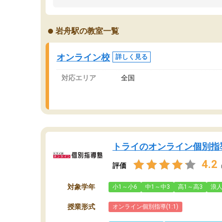
うちの子は、初回面談の講師の方で決定しまし
は
た。
内
出
岩舟駅の教室一覧
オンラインツールを使用した単語帳の共有があ
な
り宿題もそちらで出される形でした。
ま
2ヶ月で担当講師の方がお辞めになると言う事で
が
オンライン校
詳しく見る
講師変更の申し出があり、あまりに短期での変
更だった為、塾に通う事にして退会しました。
対応エリア
全国
遅れも取り戻せ、授業内容や講師の方は良かっ
たと思います。
トライのオンライン個別指
4.2
評価
対象学年
小1～小6
中1～中3
高1～高3
浪
授業形式
オンライン個別指導(1:1)