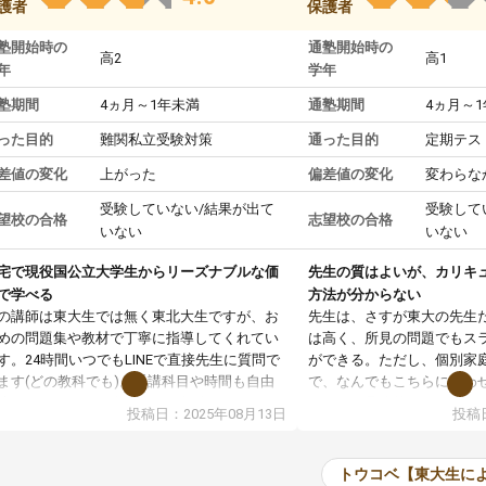
護者
保護者
塾開始時の
通塾開始時の
高2
高1
年
学年
塾期間
4ヵ月～1年未満
通塾期間
4ヵ月～
った目的
難関私立受験対策
通った目的
定期テス
差値の変化
上がった
偏差値の変化
変わらな
受験していない/結果が出て
受験して
望校の合格
志望校の合格
いない
いない
宅で現役国公立大学生からリーズナブルな価
先生の質はよいが、カリキ
で学べる
方法が分からない
の講師は東大生では無く東北大生ですが、お
先生は、さすが東大の先生
めの問題集や教材で丁寧に指導してくれてい
は高く、所見の問題でもス
す。24時間いつでもLINEで直接先生に質問で
ができる。ただし、個別家
ます(どの教科でも)。受講科目や時間も自由
で、なんでもこちらに合わ
決めれるので、個人に合った勉強ができると
のだが、具体的なカリキュ
投稿日：2025年08月13日
投稿日
います。カリキュラム相談みたいなのがあり
は、授業の先取り学習をす
有料)、受験までにどんなことをどんなスケジ
書を一緒に進めていくよう
ールでやっていくか相談したのですが、それ
いただいたが、1時間の時
トウコベ【東大生に