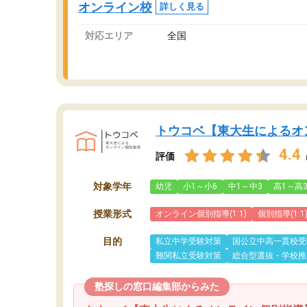
オンライン校
詳しく見る
対応エリア
全国
トウコベ【東大生によるオ
4.4
評価
対象学年
幼児
小1～小6
中1～中3
高1～高
授業形式
オンライン個別指導(1:1)
個別指導(1:1
目的
私立中学受験対策
国公立中高一貫校受
難関私立受験対策
総合型選抜・学校推
塾探しの窓口編集部からみた