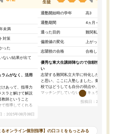
生徒
通塾開始時の学年
高3
通塾期間
4ヵ月～1年未満
1年未満
通った目的
難関私立受験対策
ト対策
偏差値の変化
上がった
かった
志望校の合格
合格した
いない/結果が出て
優秀な東大生講師陣なので信頼性や安心感が高
い
志望する難関私立大学に特化した準備をしたい
ュラムがなく、活用
と思い、ここに入塾しました。集団指導の予備
校ではどうしても自分の弱点や、志望校対策に
だけあって、指導力
マッチングしていないカリキュラムに不安を感
ラスラと解けて解説
じたからです。
庭教師ということ
投稿日：2024年02月19日
また受験のノウハウを蓄積している優秀な東大
せて指導してくれる
生講師陣をそろえていることや、完全オンライ
ラムがない。当方
：2025年08月08日
ン制というのも、ここを選んだ重要なポイント
るため、学校の教科
です。実際に入塾してみると、きめ細かいマン
な形で活用をさせて
ツーマン指導によって、自分の志望校にふさわ
間を使って進められる
よるオンライン個別指導】の口コミをもっとみる