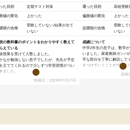
った目的
定期テスト対策
通った目的
高校受験
差値の変化
上がった
偏差値の変化
上がった
受験していない/結果が出て
受験して
望校の合格
志望校の合格
いない
いない
校の教科書のポイントをわかりやすく教えて
成績について
中学2年生の息子は、数学
らえている
いました。家庭教師ガンバ
験授業を受けて入塾しました。
手な部分を丁寧に解説して
かなか勉強しない息子でしたが、先生が予定
をつけていくことができま
を立ててくれるので少しずつ学習習慣がつい
期テストの成績が10点以上
きました。
投稿日
ても喜んでいます。
ンラインで週に一度の受講ですが、指導が無
投稿日：2025年01月21日
日も予定表に基づいて勉強したり、LINEでわ
らないところを質問できるのでとても助かっ
います。