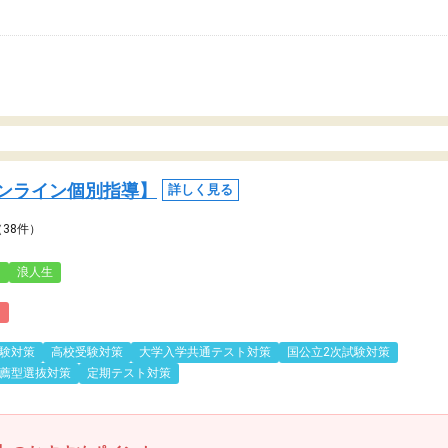
ンライン個別指導】
詳しく見る
（38件）
3
浪人生
)
験対策
高校受験対策
大学入学共通テスト対策
国公立2次試験対策
薦型選抜対策
定期テスト対策