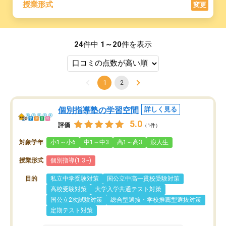
授業形式
変更
24
件中
1～20
件を表示
1
2
個別指導塾の学習空間
詳しく見る
5.0
評価
（1件）
対象学年
小1～小6
中1～中3
高1～高3
浪人生
授業形式
個別指導(1:3~)
目的
私立中学受験対策
国公立中高一貫校受験対策
高校受験対策
大学入学共通テスト対策
国公立2次試験対策
総合型選抜・学校推薦型選抜対策
定期テスト対策