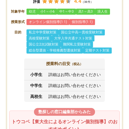
4.4
評価
（38件）
対象学年
幼児
小1～小6
中1～中3
高1～高3
浪人生
授業形式
オンライン個別指導(1:1)
個別指導(1:1)
目的
私立中学受験対策
国公立中高一貫校受験対策
高校受験対策
大学入学共通テスト対策
国公立2次試験対策
難関私立受験対策
総合型選抜・学校推薦型選抜対策
定期テスト対策
授業料の目安
（税込）
小学生
詳細はお問い合わせください
中学生
詳細はお問い合わせください
高校生
詳細はお問い合わせください
塾探しの窓口編集部からみた
トウコベ【東大生によるオンライン個別指導】のお