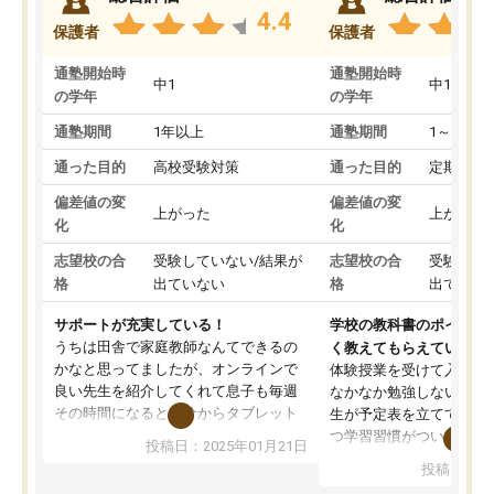
4.4
保護者
保護者
通塾開始時
通塾開始時
中1
中1
の学年
の学年
通塾期間
1年以上
通塾期間
1～3ヵ月
通った目的
高校受験対策
通った目的
定期テス
偏差値の変
偏差値の変
上がった
上がった
化
化
志望校の合
受験していない/結果が
志望校の合
受験して
格
出ていない
格
出ていな
サポートが充実している！
学校の教科書のポイント
うちは田舎で家庭教師なんてできるの
く教えてもらえている
かなと思ってましたが、オンラインで
体験授業を受けて入塾し
良い先生を紹介してくれて息子も毎週
なかなか勉強しない息子
その時間になると自分からタブレット
生が予定表を立ててくれ
を開いてzoomを繋げるようになりまし
つ学習習慣がついてきま
投稿日：2025年01月21日
た！5科目なんでもOKなのもとても気
オンラインで週に一度の
投稿日：20
に入っています
指導が無い日も予定表に