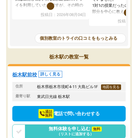
イを利用していたのですが、その時の
1対1の授業だったので、
月謝がとても高くトライに良いイメー
部分を中心に教えてもら
投稿日：2026年08月04日
ジがありませんでした。
く良かったです。
投稿日：20
なので、少し不安だったのですが子供
わからないところもその
がどうしても行きたいと言うので利用
すく、理解できるまで丁
し始めた形です。
もらえたので、勉強への
個別教室のトライの口コミをもっとみる
しかし、以前とは違い料金がリーズナ
しずつなくなりました。
ブルでびっくりしました。
その結果成績も上がり、
通って1年以上ですが、勉強への取り組
勉強に取り組めるように
栃木駅の教室一覧
み方が真っすぐに変化（率先して自宅
先生も話しやすく、毎回
で復習や予習をする）し成績も向上し
たのを覚えています。
ています。
自分のペースで学びたい
栃木駅前校
詳しく見る
駅前なので送り迎えが少々負担になっ
業が苦手な人には特にお
ていますが、それを加味しても通って
塾だと思います。
住所
栃木県栃木市境町4-11 大島ビル1F
地図を見る
損はないなと感じています。
最寄り駅
東武日光線 栃木駅
通話
電話で問い合わせする
無料
無料体験を申し込む
無料
（リストに追加する）