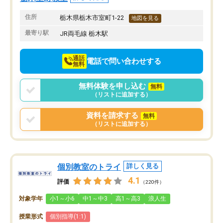
住所
栃木県栃木市室町1-22
地図を見る
最寄り駅
JR両毛線 栃木駅
通話
電話で問い合わせする
無料
無料体験を申し込む
無料
（リストに追加する）
資料を請求する
無料
（リストに追加する）
個別教室のトライ
詳しく見る
4.1
評価
（220件）
対象学年
小1～小6
中1～中3
高1～高3
浪人生
授業形式
個別指導(1:1)