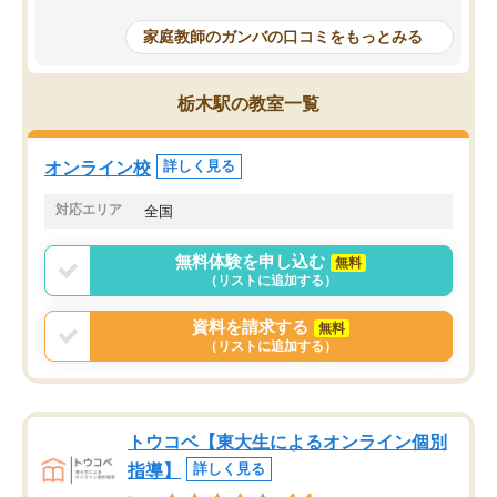
成績もだいぶ下の方でしたが、通い始
したり、LINEでわから
めて1年ほどだった今では平均点以上の
問できるのでとても助か
家庭教師のガンバの口コミをもっとみる
科目が増えてきました！あと1年受験ま
であるので無料の週末教室を使用しな
がら頑張って欲しいと思います！
栃木駅の教室一覧
オンライン校
詳しく見る
対応エリア
全国
無料体験を申し込む
無料
（リストに追加する）
資料を請求する
無料
（リストに追加する）
トウコベ【東大生によるオンライン個別
指導】
詳しく見る