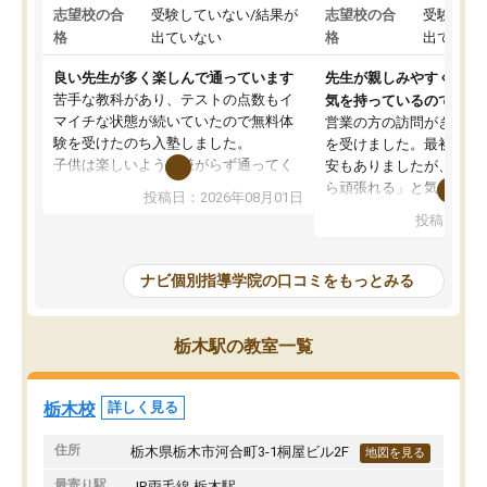
志望校の合
受験していない/結果が
志望校の合
受験して
格
出ていない
格
出ていな
良い先生が多く楽しんで通っています
先生が親しみやすく勉強
苦手な教科があり、テストの点数もイ
気を持っているので安心
マイチな状態が続いていたので無料体
営業の方の訪問がきっか
験を受けたのち入塾しました。
を受けました。最初は続
子供は楽しいようで嫌がらず通ってく
安もありましたが、子ど
れています。
ら頑張れる」と気に入り
投稿日：2026年08月01日
先生は良い方が多く、いつも笑顔で対
以上お世話になっていま
投稿日：20
応して頂けるので安心してお任せする
ても分かりやすく、学校
ことができます。
き方や、子どもに合った
教室は少し狭い印象なので夜の時間帯
方を丁寧に教えてくださ
ナビ個別指導学院の口コミをもっとみる
など生徒さんが多い時間帯は手狭では
が深まっていると感じま
ないかな？と感じます。
熱心で、一人ひとりの苦
また駅前にあるのでアクセスは良いで
握し、復習や講習を通し
栃木駅の教室一覧
すが駐車場がないのでお迎えの際に近
ポートしてくださいます
隣のコインパーキングを利用または路
前より勉強に前向きに取
上駐車をするしかない点が少し不便で
になり、安心して通わせ
栃木校
詳しく見る
す。
感じています。これから
りたいと思える塾です。
住所
栃木県栃木市河合町3-1桐屋ビル2F
地図を見る
最寄り駅
JR両毛線 栃木駅