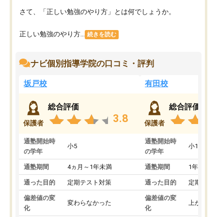
さて、「正しい勉強のやり方」とは何でしょうか。
正しい勉強のやり方...
続きを読む
ナビ個別指導学院の口コミ・評判
坂戸校
有田校
総合評価
総合評価
3.8
保護者
保護者
通塾開始時
通塾開始時
小5
小1
の学年
の学年
通塾期間
4ヵ月～1年未満
通塾期間
1年以上
通った目的
定期テスト対策
通った目的
定期テス
偏差値の変
偏差値の変
変わらなかった
上がった
化
化