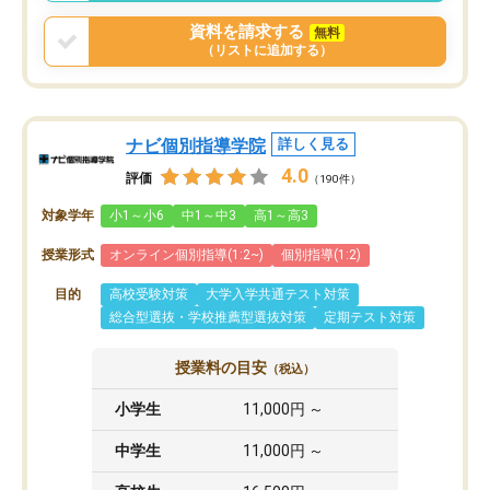
資料を請求する
無料
（リストに追加する）
ナビ個別指導学院
詳しく見る
4.0
評価
（190件）
対象学年
小1～小6
中1～中3
高1～高3
授業形式
オンライン個別指導(1:2~)
個別指導(1:2)
目的
高校受験対策
大学入学共通テスト対策
総合型選抜・学校推薦型選抜対策
定期テスト対策
授業料の目安
（税込）
小学生
11,000円 ～
中学生
11,000円 ～