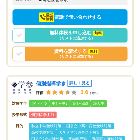
通話
電話で問い合わせする
無料
無料体験を申し込む
無料
（リストに追加する）
資料を請求する
無料
（リストに追加する）
個別指導学参
詳しく見る
3.6
評価
（1件）
対象学年
小1～小6
中1～中3
高1～高3
浪人生
授業形式
個別指導(1:1)
目的
私立中学受験対策
国公立中高一貫校受験対策
高校受験対策
大学入学共通テスト対策
国公立2次試験対策
医学部受験
難関私立受験対策