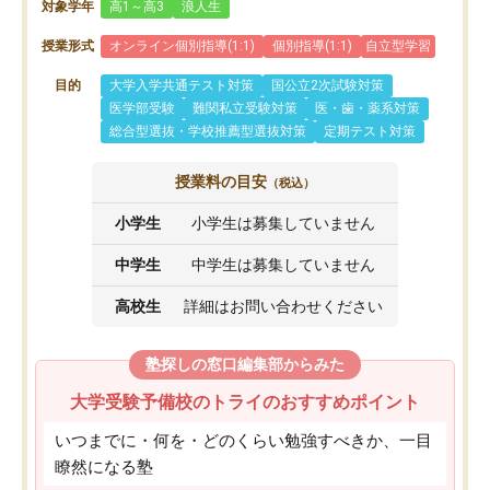
対象学年
高1～高3
浪人生
授業形式
オンライン個別指導(1:1)
個別指導(1:1)
自立型学習
目的
大学入学共通テスト対策
国公立2次試験対策
医学部受験
難関私立受験対策
医・歯・薬系対策
総合型選抜・学校推薦型選抜対策
定期テスト対策
授業料の目安
（税込）
小学生
小学生は募集していません
中学生
中学生は募集していません
高校生
詳細はお問い合わせください
塾探しの窓口編集部からみた
大学受験予備校のトライのおすすめポイント
いつまでに・何を・どのくらい勉強すべきか、一目
瞭然になる塾