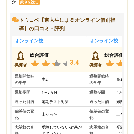
か...
続きを読む
トウコベ【東大生によるオンライン個別指
導】の口コミ・評判
オンライン校
オンライン校
総合評価
総合評価
3.4
保護者
保護者
通塾開始時
通塾開始時
中2
高2
の学年
の学年
通塾期間
1～3ヵ月
通塾期間
4ヵ月～1
通った目的
定期テスト対策
通った目的
難関私立
偏差値の変
偏差値の変
上がった
上がった
化
化
志望校の合
受験していない/結果が
志望校の合
受験して
格
出ていない
格
出ていな