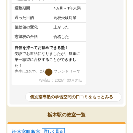
通塾期間
4ヵ月～1年未満
通った目的
高校受験対策
偏差値の変化
上がった
志望校の合格
合格した
自信を持ってお勧めできる塾！
受験でお世話になりましたが、無事に
第一志望に合格することができまし
た！
先生は2名で、2人ともフレンドリーで
優しいです！分からないところも質問
投稿日：2026年03月31日
しやすく、苦手分野をしっかり克服す
ることができました。
季節ごとの春季・夏季・冬季講習はも
個別指導塾の学習空間の口コミをもっとみる
ちろん、受験生専用の特別講習も充実
しています。最後までモチベーション
を維持して頑張れたのは、この塾のお
栃木駅の教室一覧
かげです。自信を持っておすすめでき
る塾です！
栃木室町教室
詳しく見る