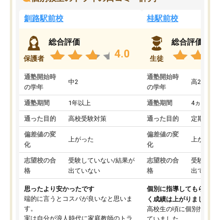
釧路駅前校
桂駅前校
総合評価
総合評価
4.0
保護者
生徒
通塾開始時
通塾開始時
中2
高2
の学年
の学年
通塾期間
1年以上
通塾期間
4ヵ月～1
通った目的
高校受験対策
通った目的
定期テス
偏差値の変
偏差値の変
上がった
上がった
化
化
志望校の合
受験していない/結果が
志望校の合
受験して
格
出ていない
格
出ていな
思ったより安かったです
個別に指導してもらえる
端的に言うとコスパが良いなと思いま
く成績は上がりました。
す。
高校生の頃に個別指導の
実は自分が浪人時代に家庭教師のトラ
ていました。