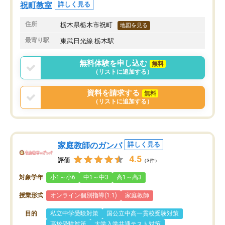
祝町教室
詳しく見る
住所
栃木県栃木市祝町
地図を見る
最寄り駅
東武日光線 栃木駅
無料体験を申し込む
無料
（リストに追加する）
資料を請求する
無料
（リストに追加する）
家庭教師のガンバ
詳しく見る
4.5
評価
（3件）
対象学年
小1～小6
中1～中3
高1～高3
授業形式
オンライン個別指導(1:1)
家庭教師
目的
私立中学受験対策
国公立中高一貫校受験対策
高校受験対策
大学入学共通テスト対策