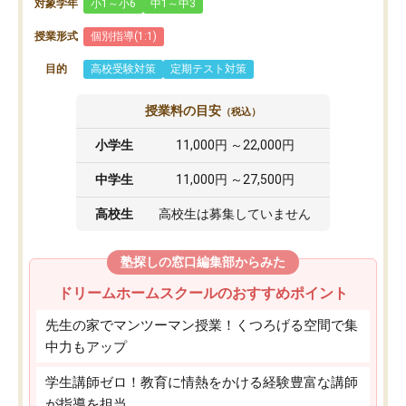
対象学年
小1～小6
中1～中3
授業形式
個別指導(1:1)
目的
高校受験対策
定期テスト対策
授業料の目安
（税込）
小学生
11,000円 ～22,000円
中学生
11,000円 ～27,500円
高校生
高校生は募集していません
塾探しの窓口編集部からみた
ドリームホームスクールのおすすめポイント
先生の家でマンツーマン授業！くつろげる空間で集
中力もアップ
学生講師ゼロ！教育に情熱をかける経験豊富な講師
が指導を担当