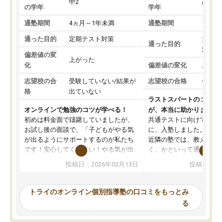
中2
高3
の学年
学年
通塾期間
4ヵ月～1年未満
通塾期間
1～3
通った目的
定期テスト対策
大学入
通った目的
対策
偏差値の変
上がった
化
偏差値の変化
上がっ
志望校の合
受験していない/結果が
志望校の合格
合格し
格
出ていない
ラストスパートの１か月
オンラインで勉強のコツが学べる！
が、本当に助かりました
初めは料金面で躊躇していましたが、
共通テストに向けての追
お試し後の面談で、「子どもがやる気
に、入塾しました。田舎
が出るようにサポートするのが私たち
近隣の塾では、教えても
です！安心してください！やる気が出
く、かといって通うには
ないのは私たち講師の責任です」と言
が、トライならオンライ
投稿日：2026年03月13日
投稿日：20
ってくださり、確かに！と考えて、思
可能なので本当に助かり
い切って入塾しました。英語が苦手だ
テストの内容重視でした
ったんですが、学生の先生から学ぶこ
らないところをピンポイ
トライのオンライン個別指導塾の口コミをもっとみ
とで、勉強のコツみたいなものをつか
頂いて、とてもわかりや
る
み、徐々に成績が上がったらいいなと
していました。一生を左
思っていました。何が今足りないのか
スト、多少お金がかかっ