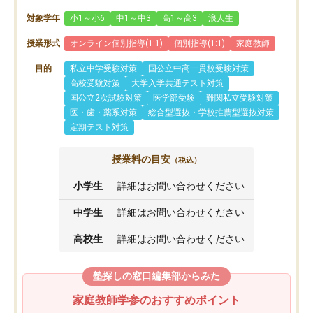
対象学年
小1～小6
中1～中3
高1～高3
浪人生
授業形式
オンライン個別指導(1:1)
個別指導(1:1)
家庭教師
目的
私立中学受験対策
国公立中高一貫校受験対策
高校受験対策
大学入学共通テスト対策
国公立2次試験対策
医学部受験
難関私立受験対策
医・歯・薬系対策
総合型選抜・学校推薦型選抜対策
定期テスト対策
授業料の目安
（税込）
小学生
詳細はお問い合わせください
中学生
詳細はお問い合わせください
高校生
詳細はお問い合わせください
塾探しの窓口編集部からみた
家庭教師学参のおすすめポイント