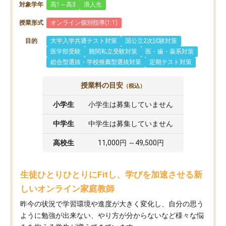
対象学年
高1～高3
浪人生
授業形式
オンライン個別指導(1:1)
目的
大学入学共通テスト対策
国公立2次試験対策
医学部受験
難関私立受験対策
医・歯・薬系対策
総合型選抜・学校推薦型選抜対策
定期テスト対策
授業料の目安
（税込）
小学生
小学生は募集していません
中学生
中学生は募集していません
高校生
11,000円 ～49,500円
生徒ひとりひとりにFitし、学びを加速させる新
しいオンライン家庭教師
昨今の状況で学習環境や進度が大きく変化し、自分の思う
ように勉強が出来ない、やり方が分からないなど様々な悩