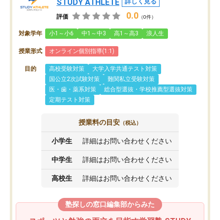
STUDY ATHLETE
詳しく見る
0.0
評価
（0件）
対象学年
小1～小6
中1～中3
高1～高3
浪人生
授業形式
オンライン個別指導(1:1)
目的
高校受験対策
大学入学共通テスト対策
国公立2次試験対策
難関私立受験対策
医・歯・薬系対策
総合型選抜・学校推薦型選抜対策
定期テスト対策
授業料の目安
（税込）
小学生
詳細はお問い合わせください
中学生
詳細はお問い合わせください
高校生
詳細はお問い合わせください
塾探しの窓口編集部からみた