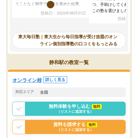
うことなく独学で勉強を進めた結果、
つ、手助けしてくれる設
入試本番に地歴の学習が間に合わず不
この塾を選びました。
投稿日：2026年08月01日
合格となってしまいました。その経験
投稿日：20
を踏まえ、浪人が決まった際に勉強計
画を考えてもらえる塾を探した結果、
東大毎日塾にたどり着きました。学習
東大毎日塾｜東大生から毎日指導が受け放題のオン
の長期計画や日々の勉強のやり方につ
ライン個別指導塾の口コミをもっとみる
いて客観的なアドバイスをいただけた
ので、自信をもって受験勉強を進める
ことができました。自分のように勉強
静和駅の教室一覧
のやり方や進捗管理で苦労している方
には特におすすめしたい塾です。
オンライン校
詳しく見る
対応エリア
全国
無料体験を申し込む
無料
（リストに追加する）
資料を請求する
無料
（リストに追加する）