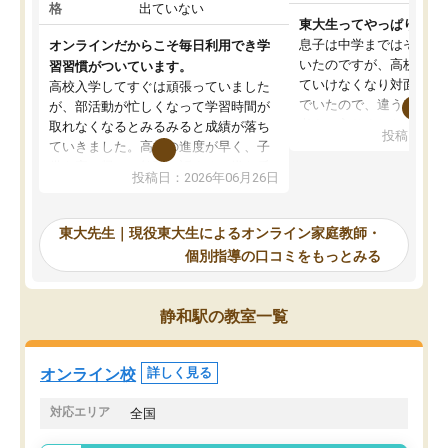
格
出ていない
東大生ってやっぱりすご
息子は中学まではそこそ
オンラインだからこそ毎日利用でき学
いたのですが、高校に入
習習慣がついています。
ていけなくなり対面の塾
高校入学してすぐは頑張っていました
でいたので、違うアプロ
が、部活動が忙しくなって学習時間が
考えて入りました。地元
取れなくなるとみるみると成績が落ち
投稿日：20
で、当初は模試でD判定
ていきました。高校の進度が早く、子
していたのですが、やは
供も家に帰って勉強の話すると嫌な反
投稿日：2026年06月26日
験勉強に詳しく、先生か
応を示します。東大先生にお願いして
受け合格できました。ま
からは効率的な計画を先生が立ててく
自習室が毎日使えていつ
れるので、親としても安心です。毎日
東大先生｜現役東大生によるオンライン家庭教師・
るのが心強かったようで
使える自習室とかもあり、わからない
個別指導の口コミをもっとみる
謝です。
ところがあれば先生が回答してくれる
のも重宝しています。
静和駅の教室一覧
オンライン校
詳しく見る
対応エリア
全国