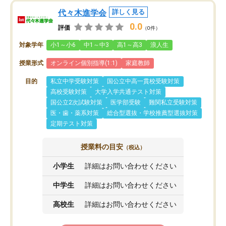
代々木進学会
詳しく見る
0.0
評価
（0件）
対象学年
小1～小6
中1～中3
高1～高3
浪人生
授業形式
オンライン個別指導(1:1)
家庭教師
目的
私立中学受験対策
国公立中高一貫校受験対策
高校受験対策
大学入学共通テスト対策
国公立2次試験対策
医学部受験
難関私立受験対策
医・歯・薬系対策
総合型選抜・学校推薦型選抜対策
定期テスト対策
授業料の目安
（税込）
小学生
詳細はお問い合わせください
中学生
詳細はお問い合わせください
高校生
詳細はお問い合わせください