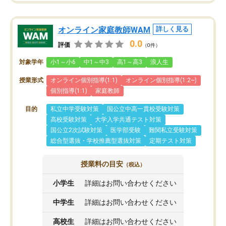
オンライン家庭教師WAM
詳しく見る
0.0
評価
（0件）
対象学年
小1～小6
中1～中3
高1～高3
浪人生
授業形式
オンライン個別指導(1:1)
オンライン個別指導(1:2~)
個別指導(1:1)
家庭教師
目的
私立中学受験対策
国公立中高一貫校受験対策
高校受験対策
大学入学共通テスト対策
国公立2次試験対策
医学部受験
難関私立受験対策
総合型選抜・学校推薦型選抜対策
定期テスト対策
授業料の目安
（税込）
小学生
詳細はお問い合わせください
中学生
詳細はお問い合わせください
高校生
詳細はお問い合わせください