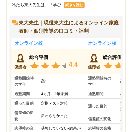
私たち東大先生は、「学び...
続きを読む
東大先生｜現役東大生によるオンライン家庭
教師・個別指導の口コミ・評判
オンライン校
オンライン校
総合評価
総合評価
4.4
保護者
保護者
通塾開始時
通塾開始時の
高1
高3
の学年
学年
通塾期間
4ヵ月～1年未満
通塾期間
4ヵ月
通った目的
定期テスト対策
大学入
通った目的
対策
偏差値の変
変わらなかった
化
偏差値の変化
上がっ
志望校の合
受験していない/結果が
志望校の合格
合格し