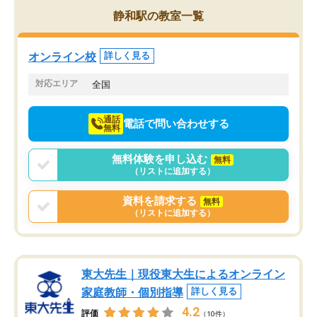
を的確に指導いただき、子どももびっ
思い切って入塾してよか
静和駅の教室一覧
くりするほど楽しんでやる気を持って
塾を受けています。狙い通り、少しず
つ成績も上がり、苦手意識も無くなっ
オンライン校
詳しく見る
てきたので、さらに苦手な数学も追加
でお願いしました。来年の高校受験に
対応エリア
全国
向けて頑張っています。
通話
電話で問い合わせする
無料
無料体験を申し込む
無料
（リストに追加する）
資料を請求する
無料
（リストに追加する）
東大先生｜現役東大生によるオンライン
家庭教師・個別指導
詳しく見る
4.2
評価
（10件）