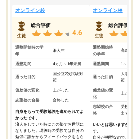
オンライン校
オンライン校
総合評価
総合評価
4.6
生徒
生徒
通塾開始時の学
通塾開始時
浪人生
高3
年
の学年
通塾期間
4ヵ月～1年未満
通塾期間
1～3ヵ月
国公立2次試験対
大学入学
通った目的
通った目的
策
策
偏差値の変化
上がった
偏差値の変
上がった
化
志望校の合格
合格した
志望校の合
受験して
自身をもって受験勉強を進められてよ
格
出ていな
かったです。
浪人をしていた時にこの塾でお世話に
いいとは思いますが、料
なりました。現役時の受験では自分の
す。
勉強に誰かからフィードバックをもら
自分が朝型なので、自習