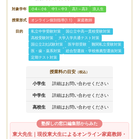
対象学年
小4～小6
中1～中3
高1～高3
浪人生
授業形式
オンライン個別指導(1:1)
家庭教師
目的
私立中学受験対策
国公立中高一貫校受験対策
高校受験対策
大学入学共通テスト対策
国公立2次試験対策
医学部受験
難関私立受験対策
医・歯・薬系対策
総合型選抜・学校推薦型選抜対策
定期テスト対策
授業料の目安
（税込）
小学生
詳細はお問い合わせください
中学生
詳細はお問い合わせください
高校生
詳細はお問い合わせください
塾探しの窓口編集部からみた
東大先生｜現役東大生によるオンライン家庭教師・