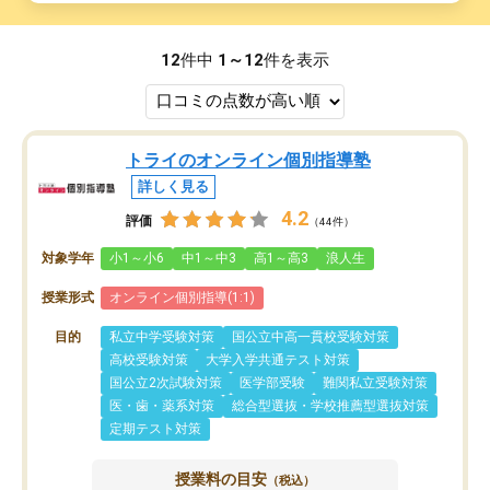
12
件中
1～12
件を表示
トライのオンライン個別指導塾
詳しく見る
4.2
評価
（44件）
対象学年
小1～小6
中1～中3
高1～高3
浪人生
授業形式
オンライン個別指導(1:1)
目的
私立中学受験対策
国公立中高一貫校受験対策
高校受験対策
大学入学共通テスト対策
国公立2次試験対策
医学部受験
難関私立受験対策
医・歯・薬系対策
総合型選抜・学校推薦型選抜対策
定期テスト対策
授業料の目安
（税込）