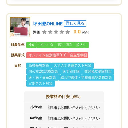
坪田塾ONLINE
詳しく見る
0.0
評価
（0件）
対象学年
小6
中1～中3
高1～高3
浪人生
授業形式
オンライン個別指導(1:1)
自立型学習
目的
高校受験対策
大学入学共通テスト対策
国公立2次試験対策
医学部受験
難関私立受験対策
医・歯・薬系対策
総合型選抜・学校推薦型選抜対策
定期テスト対策
授業料の目安
（税込）
小学生
詳細はお問い合わせください
中学生
詳細はお問い合わせください