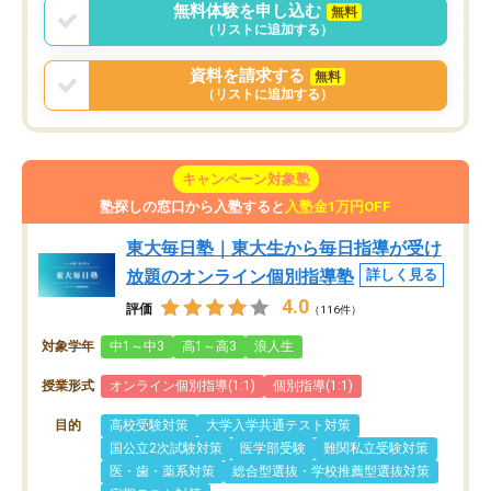
無料体験を申し込む
無料
（リストに追加する）
資料を請求する
無料
（リストに追加する）
キャンペーン対象塾
塾探しの窓口から入塾すると
入塾金1万円OFF
東大毎日塾｜東大生から毎日指導が受け
放題のオンライン個別指導塾
詳しく見る
4.0
評価
（116件）
対象学年
中1～中3
高1～高3
浪人生
授業形式
オンライン個別指導(1:1)
個別指導(1:1)
目的
高校受験対策
大学入学共通テスト対策
国公立2次試験対策
医学部受験
難関私立受験対策
医・歯・薬系対策
総合型選抜・学校推薦型選抜対策