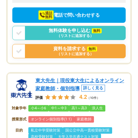
向けて頑張っています。
通話
電話で問い合わせする
無料
無料体験を申し込む
無料
（リストに追加する）
資料を請求する
無料
（リストに追加する）
東大先生｜現役東大生によるオンライン
家庭教師・個別指導
詳しく見る
4.2
評価
（10件）
対象学年
小4～小6
中1～中3
高1～高3
浪人生
授業形式
オンライン個別指導(1:1)
家庭教師
目的
私立中学受験対策
国公立中高一貫校受験対策
高校受験対策
大学入学共通テスト対策