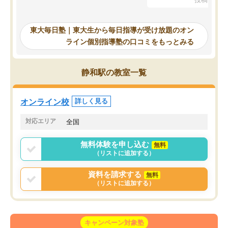
を踏まえ、浪人が決まった際に勉強計
画を考えてもらえる塾を探した結果、
東大毎日塾にたどり着きました。学習
東大毎日塾｜東大生から毎日指導が受け放題のオン
の長期計画や日々の勉強のやり方につ
ライン個別指導塾の口コミをもっとみる
いて客観的なアドバイスをいただけた
ので、自信をもって受験勉強を進める
ことができました。自分のように勉強
静和駅の教室一覧
のやり方や進捗管理で苦労している方
には特におすすめしたい塾です。
オンライン校
詳しく見る
対応エリア
全国
無料体験を申し込む
無料
（リストに追加する）
資料を請求する
無料
（リストに追加する）
キャンペーン対象塾