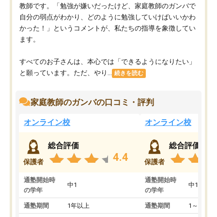
教師です。「勉強が嫌いだったけど、家庭教師のガンバで
自分の弱点がわかり、どのように勉強していけばいいかわ
かった！」というコメントが、私たちの指導を象徴してい
ます。
すべてのお子さんは、本心では「できるようになりたい」
と願っています。ただ、やり...
続きを読む
家庭教師のガンバの口コミ・評判
オンライン校
オンライン校
総合評価
総合評価
4.4
保護者
保護者
通塾開始時
通塾開始時
中1
中1
の学年
の学年
通塾期間
1年以上
通塾期間
1～3ヵ月