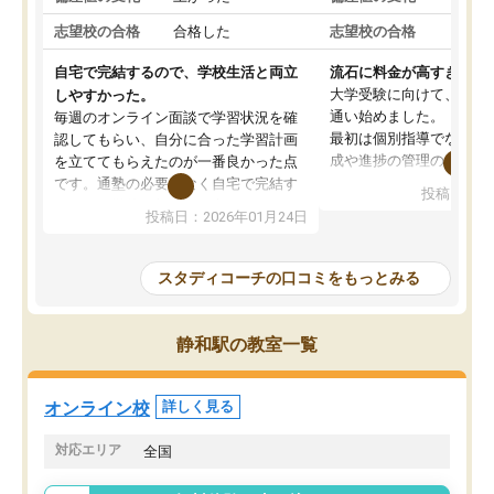
志望校の合格
合格した
志望校の合格
合格
自宅で完結するので、学校生活と両立
流石に料金が高すぎる
大学受験に向けて、高2
しやすかった。
通い始めました。
毎週のオンライン面談で学習状況を確
最初は個別指導でなく、
認してもらい、自分に合った学習計画
成や進捗の管理のみのコ
を立ててもらえたのが一番良かった点
ていましたが、あまり効
です。通塾の必要がなく自宅で完結す
投稿日：20
じ個別指導コースに変更
るため、学校や部活と両立しやすかっ
投稿日：2026年01月24日
講師には早稲田大学生の
たです。コーチが現役大学生で相談し
れましたが、はっきり言
やすく、勉強面だけでなく受験期の不
性が良くなかったです。
安も気軽に話せました。勉強習慣が身
スタディコーチの口コミをもっとみる
モチベーションが上がら
についたと感じています。また、チャ
にやめてしまいました。
ットで質問できるのも便利でした。一
追加で料金を払うことで
人では迷いがちだった受験勉強を、最
静和駅の教室一覧
方に変更することも可能
後まで続けられたのはこの塾のおかげ
の方の予定が空いていな
だと思います。
そもそも月謝が高い塾な
オンライン校
詳しく見る
人には合わないと思いま
総合してあまりお勧めで
対応エリア
全国
りませんでした。
唯一、塾内の設備だけは