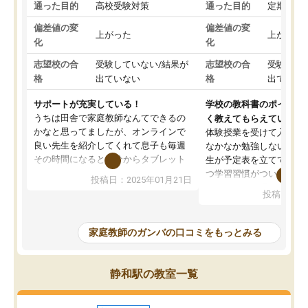
通った目的
高校受験対策
通った目的
定期テス
偏差値の変
偏差値の変
上がった
上がった
化
化
志望校の合
受験していない/結果が
志望校の合
受験して
格
出ていない
格
出ていな
サポートが充実している！
学校の教科書のポイント
うちは田舎で家庭教師なんてできるの
く教えてもらえている
かなと思ってましたが、オンラインで
体験授業を受けて入塾し
良い先生を紹介してくれて息子も毎週
なかなか勉強しない息子
その時間になると自分からタブレット
生が予定表を立ててくれ
を開いてzoomを繋げるようになりまし
つ学習習慣がついてきま
投稿日：2025年01月21日
た！5科目なんでもOKなのもとても気
オンラインで週に一度の
投稿日：20
に入っています
指導が無い日も予定表に
成績もだいぶ下の方でしたが、通い始
したり、LINEでわから
めて1年ほどだった今では平均点以上の
問できるのでとても助か
家庭教師のガンバの口コミをもっとみる
科目が増えてきました！あと1年受験ま
であるので無料の週末教室を使用しな
がら頑張って欲しいと思います！
静和駅の教室一覧