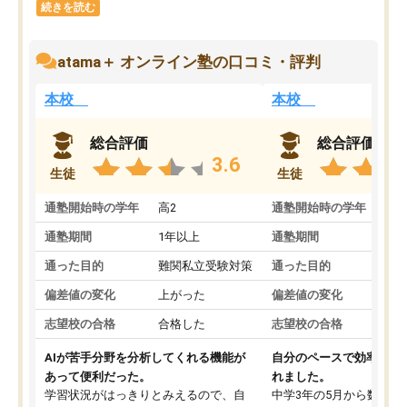
続きを読む
atama＋ オンライン塾の口コミ・評判
本校
本校
総合評価
総合評価
3.6
生徒
生徒
通塾開始時の学年
高2
通塾開始時の学年
中
通塾期間
1年以上
通塾期間
通った目的
難関私立受験対策
通った目的
偏差値の変化
上がった
偏差値の変化
志望校の合格
合格した
志望校の合格
AIが苦手分野を分析してくれる機能が
自分のペースで効率よく
あって便利だった。
れました。
学習状況がはっきりとみえるので、自
中学3年の5月から数学・