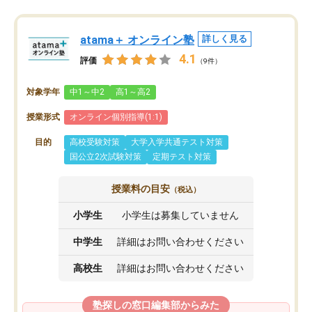
atama＋ オンライン塾
詳しく見る
4.1
評価
（9件）
対象学年
中1～中2
高1～高2
授業形式
オンライン個別指導(1:1)
目的
高校受験対策
大学入学共通テスト対策
国公立2次試験対策
定期テスト対策
授業料の目安
（税込）
小学生
小学生は募集していません
中学生
詳細はお問い合わせください
高校生
詳細はお問い合わせください
塾探しの窓口編集部からみた