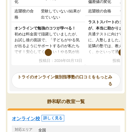
化
偏差値の変化
上がっ
志望校の合
受験していない/結果が
志望校の合格
合格し
格
出ていない
ラストスパートの１か月
オンラインで勉強のコツが学べる！
が、本当に助かりました
初めは料金面で躊躇していましたが、
共通テストに向けての追
お試し後の面談で、「子どもがやる気
に、入塾しました。田舎
が出るようにサポートするのが私たち
近隣の塾では、教えても
です！安心してください！やる気が出
く、かといって通うには
ないのは私たち講師の責任です」と言
が、トライならオンライ
投稿日：2026年03月13日
投稿日：20
ってくださり、確かに！と考えて、思
可能なので本当に助かり
い切って入塾しました。英語が苦手だ
テストの内容重視でした
ったんですが、学生の先生から学ぶこ
らないところをピンポイ
トライのオンライン個別指導塾の口コミをもっとみ
とで、勉強のコツみたいなものをつか
頂いて、とてもわかりや
る
み、徐々に成績が上がったらいいなと
していました。一生を左
思っていました。何が今足りないのか
スト、多少お金がかかっ
を的確に指導いただき、子どももびっ
思い切って入塾してよか
静和駅の教室一覧
くりするほど楽しんでやる気を持って
塾を受けています。狙い通り、少しず
つ成績も上がり、苦手意識も無くなっ
オンライン校
詳しく見る
てきたので、さらに苦手な数学も追加
でお願いしました。来年の高校受験に
対応エリア
全国