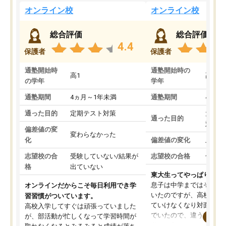
オンライン校
オンライン校
総合評価
総合評価
4.4
保護者
保護者
通塾開始時
通塾開始時の
高1
高3
の学年
学年
通塾期間
4ヵ月～1年未満
通塾期間
4ヵ月
通った目的
定期テスト対策
大学入
通った目的
対策
偏差値の変
変わらなかった
化
偏差値の変化
上がっ
志望校の合
受験していない/結果が
志望校の合格
合格し
格
出ていない
東大生ってやっぱりすご
息子は中学まではそこそ
オンラインだからこそ毎日利用でき学
いたのですが、高校に入
習習慣がついています。
ていけなくなり対面の塾
高校入学してすぐは頑張っていました
でいたので、違うアプロ
が、部活動が忙しくなって学習時間が
考えて入りました。地元