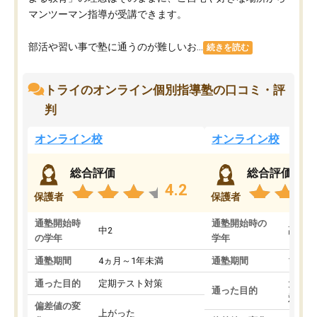
マンツーマン指導が受講できます。
部活や習い事で塾に通うのが難しいお...
続きを読む
トライのオンライン個別指導塾の口コミ・評
判
オンライン校
オンライン校
総合評価
総合評価
4.2
保護者
保護者
通塾開始時
通塾開始時の
中2
高3
の学年
学年
通塾期間
4ヵ月～1年未満
通塾期間
1～3
通った目的
定期テスト対策
大学入
通った目的
対策
偏差値の変
上がった