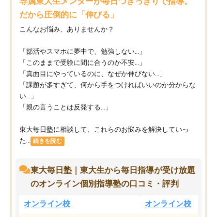
専属東大生メンターが毎日つきっきりで指導。
だから圧倒的に「伸びる」
こんなお悩み、ありませんか？
「部活やスマホに夢中で、勉強しない…」
「このままで受験に間に合うのか不安…」
「真面目にやっているのに、なぜか伸びない…」
「課題が多すぎて、何から手をつければいいのか分からな
い…」
「親の言うことは反発する…」
東大毎日塾に相談して、これらのお悩みを解決していっ
た...
続きを読む
東大毎日塾｜東大生から毎日指導が受け放題
のオンライン個別指導塾の口コミ・評判
オンライン校
オンライン校