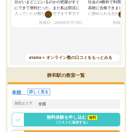
分がいまどこにいるのかの把握がすぐ
社会の4教科で利用し、偏
にできて便利だった。また私は部活に
高校に合格できました。
入っていたが難なく両立できて学力で
に固められる点が魅力で
も部活でも結果を残すことができてよ
れる「ウォームアップ」
投稿日：2026年07月10日
投稿日：20
かった。また問題演習の際に、自分が
項目のおかげで、手軽に
一度間違えた問題を繰り返し学習でき
せられます。何度も間違
たので苦手だった英語の克服につなが
「特訓」項目で徹底的に
った点もよかった。ただAIをアピール
め、苦手克服に非常に役
して活用するのは良かった点もあった
また、その日の勉強時間
が、自分で自分の管理ができない人に
元数が可視化されるので
atama＋ オンライン塾の口コミをもっとみる
とっては難しい部分もあるのではない
しながら意欲的に取り組
かと思った。
常に効果を実感している
になった現在も大学受験
静和駅の教室一覧
して利用しており、自信
すめできる塾です。
本校
詳しく見る
対応エリア
全国
無料体験を申し込む
無料
（リストに追加する）