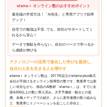
atama＋ オンライン塾のおすすめポイント
最先端の学習方法！「AI先生」と専用アプリで効率
アップ！
自宅での勉強は不安…でも、担任がサポートしてく
れるから安心！
データで無駄を作らない。自分のペースで学べるか
ら成績が伸びる
テクノロジーの活用で進化した学びを提供し、
自分の人生を生きる人を増やす
atama＋ オンライン塾は、2017年設立のatama plus株式
会社が手掛けるオンライン指導型の塾です。塾業界では新
しい存在ながら、独自のAI教材「atama＋」は、すでに全
国4,000以上の塾に導入済み。大手予備校・駿台との提
携、各種メディアでの紹介、さらに産学連携の取り組みな
ど、塾業界にイノベーションを起こした存在と...