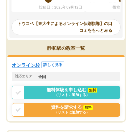
か、オプションは付帯するかなど選ぶ
教科でも)。受講科目や
投稿日：2025年09月12日
投稿日：20
事が出来ました。
めれるので、個人に合っ
講師とのマッチング後講師との初回ミ
ると思います。カリキュ
ーティングを行い、その講師で良いか
いなのがあり(有料)、受
トウコベ【東大生によるオンライン個別指導】の口
他の講師を希望するか子供との相性も
ことをどんなスケジュー
コミをもっとみる
見てから講師を決定する事ができま
くか相談したのですが、
す。
ち期待したものではなく
うちの子は、初回面談の講師の方で決
内容でした。それでも明
静和駅の教室一覧
定しました。
やる気も出ましたし、苦
くなってきたようなので
オンラインツールを使用した単語帳の
お願いして良かったと思
オンライン校
詳しく見る
共有があり宿題もそちらで出される形
も合わなければチェンジ
でした。
娘は3科目ともずっと同
対応エリア
全国
2ヶ月で担当講師の方がお辞めになると
言う事で講師変更の申し出があり、あ
無料体験を申し込む
無料
まりに短期での変更だった為、塾に通
（リストに追加する）
う事にして退会しました。遅れも取り
戻せ、授業内容や講師の方は良かった
資料を請求する
無料
と思います。
（リストに追加する）