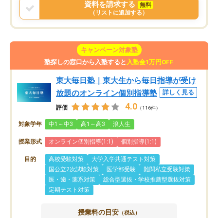
資料を請求する
無料
（リストに追加する）
キャンペーン対象塾
塾探しの窓口から入塾すると
入塾金1万円OFF
東大毎日塾｜東大生から毎日指導が受け
放題のオンライン個別指導塾
詳しく見る
4.0
評価
（116件）
対象学年
中1～中3
高1～高3
浪人生
授業形式
オンライン個別指導(1:1)
個別指導(1:1)
目的
高校受験対策
大学入学共通テスト対策
国公立2次試験対策
医学部受験
難関私立受験対策
医・歯・薬系対策
総合型選抜・学校推薦型選抜対策
定期テスト対策
授業料の目安
（税込）