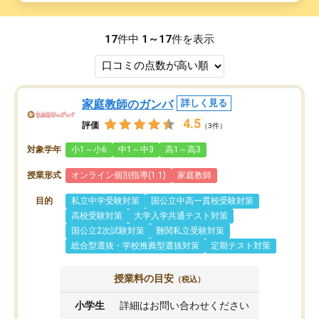
17
件中
1～17
件を表示
家庭教師のガンバ
詳しく見る
4.5
評価
（3件）
対象学年
小1～小6
中1～中3
高1～高3
授業形式
オンライン個別指導(1:1)
家庭教師
目的
私立中学受験対策
国公立中高一貫校受験対策
高校受験対策
大学入学共通テスト対策
国公立2次試験対策
難関私立受験対策
総合型選抜・学校推薦型選抜対策
定期テスト対策
授業料の目安
（税込）
小学生
詳細はお問い合わせください