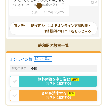
取れなくなるとみるみると成績が落ち
投稿日：20
で、当初は模試でD判定
ていきました。高校の進度が早く、子
していたのですが、やは
供も家に帰って勉強の話すると嫌な反
投稿日：2026年06月26日
験勉強に詳しく、先生か
応を示します。東大先生にお願いして
受け合格できました。ま
からは効率的な計画を先生が立ててく
自習室が毎日使えていつ
れるので、親としても安心です。毎日
東大先生｜現役東大生によるオンライン家庭教師・
るのが心強かったようで
使える自習室とかもあり、わからない
個別指導の口コミをもっとみる
謝です。
ところがあれば先生が回答してくれる
のも重宝しています。
静和駅の教室一覧
オンライン校
詳しく見る
対応エリア
全国
無料体験を申し込む
無料
（リストに追加する）
資料を請求する
無料
（リストに追加する）