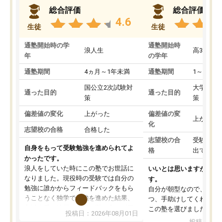
総合評価
総合評価
4.6
生徒
生徒
通塾開始時の学
通塾開始時
浪人生
高3
年
の学年
通塾期間
4ヵ月～1年未満
通塾期間
1～3ヵ月
国公立2次試験対
大学入学
通った目的
通った目的
策
策
偏差値の変化
上がった
偏差値の変
上がった
化
志望校の合格
合格した
志望校の合
受験して
自身をもって受験勉強を進められてよ
格
出ていな
かったです。
浪人をしていた時にこの塾でお世話に
いいとは思いますが、料
なりました。現役時の受験では自分の
す。
勉強に誰かからフィードバックをもら
自分が朝型なので、自習
うことなく独学で勉強を進めた結果、
つ、手助けしてくれる設
入試本番に地歴の学習が間に合わず不
この塾を選びました。
投稿日：2026年08月01日
合格となってしまいました。その経験
投稿日：20