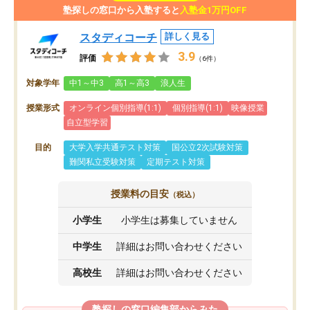
塾探しの窓口から入塾すると
入塾金1万円OFF
スタディコーチ
詳しく見る
3.9
評価
（6件）
対象学年
中1～中3
高1～高3
浪人生
授業形式
オンライン個別指導(1:1)
個別指導(1:1)
映像授業
自立型学習
目的
大学入学共通テスト対策
国公立2次試験対策
難関私立受験対策
定期テスト対策
授業料の目安
（税込）
小学生
小学生は募集していません
中学生
詳細はお問い合わせください
高校生
詳細はお問い合わせください
塾探しの窓口編集部からみた