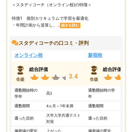
＜スタディコーチ（オンライン校)の特徴＞
特徴1 個別カリキュラムで学習を最適化
・年間計画から逆算し、...
続きを読む
スタディコーチの口コミ・評判
オンライン校
新宿校
総合評価
総合評価
3.4
生徒
生徒
通塾開始時の
通塾開始時の学
高2
高2
学年
年
通塾期間
4ヵ月～1年未満
通塾期間
1～
大学入学共通テスト
国公
通った目的
通った目的
対策
策
偏差値の変化
上がった
偏差値の変化
変わ