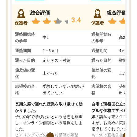
総合評価
総合評価
3.4
保護者
保護者
通塾開始時
通塾開始時
中2
高2
の学年
の学年
通塾期間
1～3ヵ月
通塾期間
4ヵ月～1
通った目的
定期テスト対策
通った目的
難関私立
偏差値の変
偏差値の変
上がった
上がった
化
化
志望校の合
受験していない/結果が
志望校の合
受験して
格
出ていない
格
出ていな
長期欠席で遅れた授業を取り戻せて助
自宅で現役国公立大学生
かりました。
ブルな価格で学べる
子供の家で学びたいという意志を尊重
娘の講師は東大生では無
し、オンライン個別という選択をしま
すが、お薦めの問題集や
した。
指導してくれています。2
ヒアリングでどのような講師が希望
もLINEで直接先生に質問