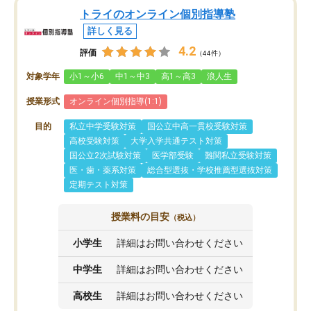
トライのオンライン個別指導塾
詳しく見る
4.2
評価
（44件）
対象学年
小1～小6
中1～中3
高1～高3
浪人生
授業形式
オンライン個別指導(1:1)
目的
私立中学受験対策
国公立中高一貫校受験対策
高校受験対策
大学入学共通テスト対策
国公立2次試験対策
医学部受験
難関私立受験対策
医・歯・薬系対策
総合型選抜・学校推薦型選抜対策
定期テスト対策
授業料の目安
（税込）
小学生
詳細はお問い合わせください
中学生
詳細はお問い合わせください
高校生
詳細はお問い合わせください