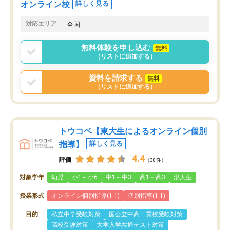
オンライン校
詳しく見る
対応エリア
全国
無料体験を申し込む
無料
（リストに追加する）
資料を請求する
無料
（リストに追加する）
トウコベ【東大生によるオンライン個別
指導】
詳しく見る
4.4
評価
（38件）
対象学年
幼児
小1～小6
中1～中3
高1～高3
浪人生
授業形式
オンライン個別指導(1:1)
個別指導(1:1)
目的
私立中学受験対策
国公立中高一貫校受験対策
高校受験対策
大学入学共通テスト対策