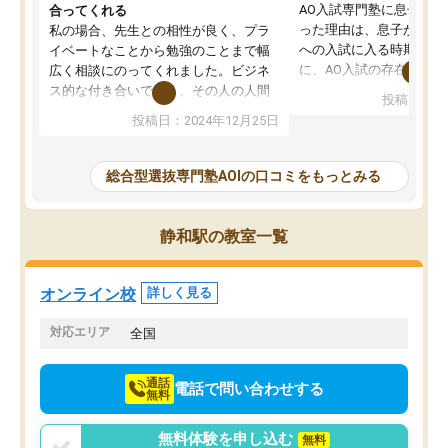
AO入試専門塾に息子を
合ってくれる
った理由は、息子が高校
私の場合、先生との相性が良く、プラ
への入試に入る時期に差
イベートなことから勉強のことまで幅
に、AO入試の存在を息
広く相談にのってくれました。ビジネ
してもその制度で合格し
ス的な付き合いでなく、その人の人間
投稿日：20
たことから、AOIに入塾
性までを適切に把握し、むきあってい
投稿日：2024年12月25日
思いました。
るなぁと強く感じることできました。
AOIでは、カウンセリン
また、他の先生の意見も聞いてみたい
で、AO入試を改めて知
と相談すると、他の先生も紹介してく
総合型選抜専門塾AOIの口コミをもっとみる
それに対しての具体的な
ださり、客観的なアドバイスもいただ
ことでした。更に子供の
くことができました（志望理由・自己
る適正等についても詳し
PR等の添削において）。そして、なに
静和駅の教室一覧
でき、メンターの方々も
より自習室が解放されている点がよか
けてらっしゃいますので
ったです。友達と好きな時間に自習
せることができました。
し、お互いを高めあえる環境がありま
オンライン校
詳しく見る
した。
対応エリア
全国
通話
電話で問い合わせする
無料
無料体験を申し込む
無料