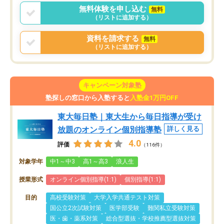
無料体験を申し込む
無料
（リストに追加する）
資料を請求する
無料
（リストに追加する）
キャンペーン対象塾
塾探しの窓口から入塾すると
入塾金1万円OFF
東大毎日塾｜東大生から毎日指導が受け
放題のオンライン個別指導塾
詳しく見る
4.0
評価
（116件）
対象学年
中1～中3
高1～高3
浪人生
授業形式
オンライン個別指導(1:1)
個別指導(1:1)
目的
高校受験対策
大学入学共通テスト対策
国公立2次試験対策
医学部受験
難関私立受験対策
医・歯・薬系対策
総合型選抜・学校推薦型選抜対策