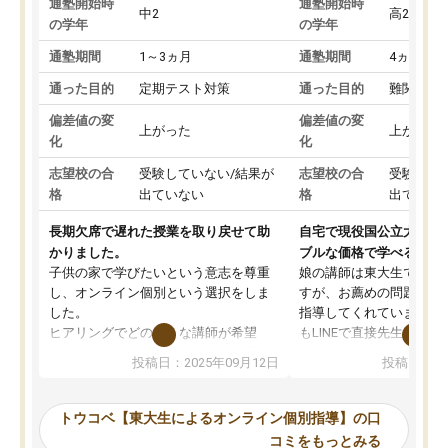
通塾開始時
通塾開始時
中2
高2
の学年
の学年
通塾期間
1～3ヵ月
通塾期間
4ヵ月～1
通った目的
定期テスト対策
通った目的
難関私立
偏差値の変
偏差値の変
上がった
上がった
化
化
志望校の合
受験していない/結果が
志望校の合
受験して
格
出ていない
格
出ていな
長期欠席で遅れた授業を取り戻せて助
自宅で現役国公立大学生
かりました。
ブルな価格で学べる
子供の家で学びたいという意志を尊重
娘の講師は東大生では無
し、オンライン個別という選択をしま
すが、お薦めの問題集や
した。
指導してくれています。2
ヒアリングでどのような講師が希望
もLINEで直接先生に質問
か、オプションは付帯するかなど選ぶ
教科でも)。受講科目や
投稿日：2025年09月12日
投稿日：20
事が出来ました。
めれるので、個人に合っ
講師とのマッチング後講師との初回ミ
ると思います。カリキュ
ーティングを行い、その講師で良いか
いなのがあり(有料)、受
トウコベ【東大生によるオンライン個別指導】の口
他の講師を希望するか子供との相性も
ことをどんなスケジュー
コミをもっとみる