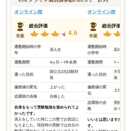
オンライン校
オンライン校
総合評価
総合評価
4.6
生徒
生徒
通塾開始時の学
通塾開始時
浪人生
高3
年
の学年
通塾期間
4ヵ月～1年未満
通塾期間
1～3ヵ月
国公立2次試験対
大学入学
通った目的
通った目的
策
策
偏差値の変化
上がった
偏差値の変
上がった
化
志望校の合格
合格した
志望校の合
受験して
自身をもって受験勉強を進められてよ
格
出ていな
かったです。
浪人をしていた時にこの塾でお世話に
いいとは思いますが、料
なりました。現役時の受験では自分の
す。
勉強に誰かからフィードバックをもら