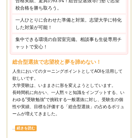
合格実績、驚異の93.5%！総合型選抜専門塾で志望
校合格を勝ち取ろう。
一人ひとりに合わせた準備と対策。志望大学に特化
した対策が可能！
集中できる環境の自習室完備。相談事も生徒専用チ
ャットで安心！
総合型選抜で志望校と夢を諦めない！
人生においてのターニングポイントとしてAOIを活用して
欲しいです。
大学受験は、いままさに形を変えようとしています。
長時間机に向かい、一人黙々と知識をインプットする、い
わゆる“受験勉強”で挑戦する一般選抜に対し、受験生の個
性や実績、目標を評価する「総合型選抜」の占めるボリュ
ームが増えてきました。
...
続きを読む