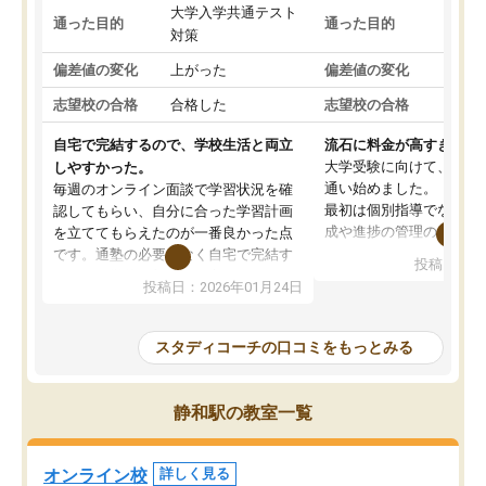
大学入学共通テスト
国公
通った目的
通った目的
対策
策
偏差値の変化
上がった
偏差値の変化
変わ
志望校の合格
合格した
志望校の合格
合格
自宅で完結するので、学校生活と両立
流石に料金が高すぎる
大学受験に向けて、高2
しやすかった。
通い始めました。
毎週のオンライン面談で学習状況を確
最初は個別指導でなく、
認してもらい、自分に合った学習計画
成や進捗の管理のみのコ
を立ててもらえたのが一番良かった点
ていましたが、あまり効
です。通塾の必要がなく自宅で完結す
投稿日：20
じ個別指導コースに変更
るため、学校や部活と両立しやすかっ
投稿日：2026年01月24日
講師には早稲田大学生の
たです。コーチが現役大学生で相談し
れましたが、はっきり言
やすく、勉強面だけでなく受験期の不
性が良くなかったです。
安も気軽に話せました。勉強習慣が身
スタディコーチの口コミをもっとみる
モチベーションが上がら
についたと感じています。また、チャ
にやめてしまいました。
ットで質問できるのも便利でした。一
追加で料金を払うことで
人では迷いがちだった受験勉強を、最
静和駅の教室一覧
方に変更することも可能
後まで続けられたのはこの塾のおかげ
の方の予定が空いていな
だと思います。
そもそも月謝が高い塾な
オンライン校
詳しく見る