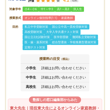
4.2
評価
（10件）
対象学年
小4～小6
中1～中3
高1～高3
浪人生
授業形式
オンライン個別指導(1:1)
家庭教師
目的
私立中学受験対策
国公立中高一貫校受験対策
高校受験対策
大学入学共通テスト対策
国公立2次試験対策
医学部受験
難関私立受験対策
医・歯・薬系対策
総合型選抜・学校推薦型選抜対策
定期テスト対策
授業料の目安
（税込）
小学生
詳細はお問い合わせください
中学生
詳細はお問い合わせください
高校生
詳細はお問い合わせください
塾探しの窓口編集部からみた
東大先生｜現役東大生によるオンライン家庭教師・