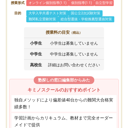
授業形式
オンライン個別指導(1:1)
個別指導(1:1)
自立型学習
目的
大学入学共通テスト対策
国公立2次試験対策
難関私立受験対策
総合型選抜・学校推薦型選抜対策
授業料の目安
（税込）
小学生
小学生は募集していません
中学生
中学生は募集していません
高校生
詳細はお問い合わせください
塾探しの窓口編集部からみた
キミノスクールのおすすめポイント
独自メソッドにより偏差値40台からの難関大合格実
績多数！
学習計画からカリキュラム、教材まで完全オーダー
メイドで提供