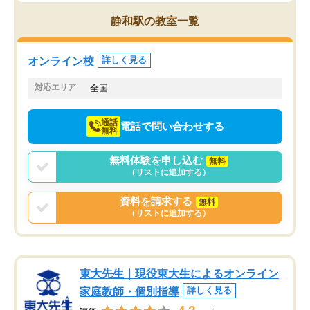
思っていました。何が今足りないのか
スト、多少お金がかかっ
を的確に指導いただき、子どももびっ
思い切って入塾してよか
静和駅の教室一覧
くりするほど楽しんでやる気を持って
塾を受けています。狙い通り、少しず
つ成績も上がり、苦手意識も無くなっ
オンライン校
詳しく見る
てきたので、さらに苦手な数学も追加
でお願いしました。来年の高校受験に
対応エリア
全国
向けて頑張っています。
通話
電話で問い合わせする
無料
無料体験を申し込む
無料
（リストに追加する）
資料を請求する
無料
（リストに追加する）
東大先生｜現役東大生によるオンライン
家庭教師・個別指導
詳しく見る