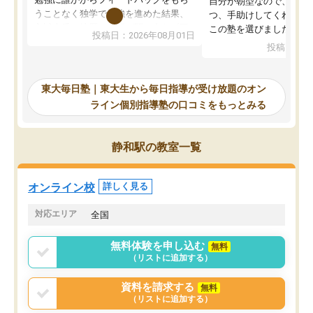
自分が朝型なので、自習
うことなく独学で勉強を進めた結果、
つ、手助けしてくれる設
入試本番に地歴の学習が間に合わず不
この塾を選びました。
投稿日：2026年08月01日
合格となってしまいました。その経験
投稿日：20
を踏まえ、浪人が決まった際に勉強計
画を考えてもらえる塾を探した結果、
東大毎日塾にたどり着きました。学習
東大毎日塾｜東大生から毎日指導が受け放題のオン
の長期計画や日々の勉強のやり方につ
ライン個別指導塾の口コミをもっとみる
いて客観的なアドバイスをいただけた
ので、自信をもって受験勉強を進める
ことができました。自分のように勉強
静和駅の教室一覧
のやり方や進捗管理で苦労している方
には特におすすめしたい塾です。
オンライン校
詳しく見る
対応エリア
全国
無料体験を申し込む
無料
（リストに追加する）
資料を請求する
無料
（リストに追加する）