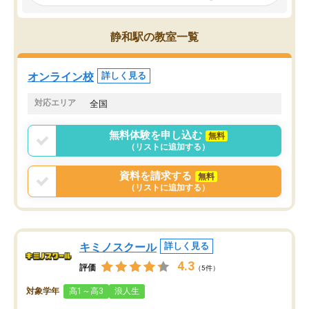
見てから講師を決定する事ができま
くか相談したのですが、
す。
ち期待したものではなく
うちの子は、初回面談の講師の方で決
内容でした。それでも明
静和駅の教室一覧
定しました。
やる気も出ましたし、苦
くなってきたようなので
オンラインツールを使用した単語帳の
お願いして良かったと思
オンライン校
詳しく見る
共有があり宿題もそちらで出される形
も合わなければチェンジ
でした。
娘は3科目ともずっと同
対応エリア
全国
2ヶ月で担当講師の方がお辞めになると
言う事で講師変更の申し出があり、あ
無料体験を申し込む
無料
まりに短期での変更だった為、塾に通
（リストに追加する）
う事にして退会しました。遅れも取り
戻せ、授業内容や講師の方は良かった
資料を請求する
無料
と思います。
（リストに追加する）
キミノスクール
詳しく見る
4.3
評価
（5件）
対象学年
高1～高3
浪人生