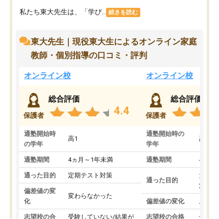
私たち東大先生は、「学び...
続きを読む
東大先生｜現役東大生によるオンライン家庭
教師・個別指導の口コミ・評判
オンライン校
オンライン校
総合評価
総合評価
4.4
保護者
保護者
通塾開始時
通塾開始時の
高1
高3
の学年
学年
通塾期間
4ヵ月～1年未満
通塾期間
4ヵ月
通った目的
定期テスト対策
大学入
通った目的
対策
偏差値の変
変わらなかった
化
偏差値の変化
上がっ
志望校の合
受験していない/結果が
志望校の合格
合格し