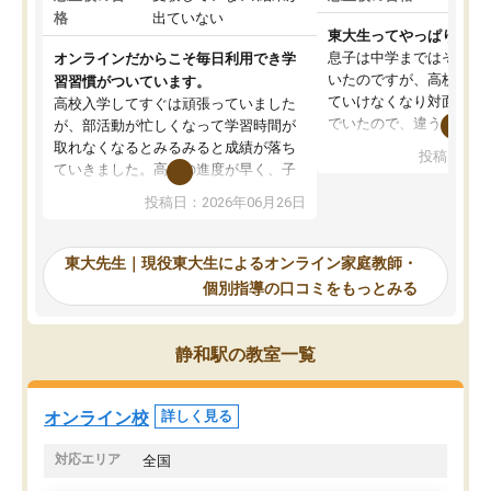
格
出ていない
東大生ってやっぱりすご
息子は中学まではそこそ
オンラインだからこそ毎日利用でき学
いたのですが、高校に入
習習慣がついています。
ていけなくなり対面の塾
高校入学してすぐは頑張っていました
でいたので、違うアプロ
が、部活動が忙しくなって学習時間が
考えて入りました。地元
取れなくなるとみるみると成績が落ち
投稿日：20
で、当初は模試でD判定
ていきました。高校の進度が早く、子
していたのですが、やは
供も家に帰って勉強の話すると嫌な反
投稿日：2026年06月26日
験勉強に詳しく、先生か
応を示します。東大先生にお願いして
受け合格できました。ま
からは効率的な計画を先生が立ててく
自習室が毎日使えていつ
れるので、親としても安心です。毎日
東大先生｜現役東大生によるオンライン家庭教師・
るのが心強かったようで
使える自習室とかもあり、わからない
個別指導の口コミをもっとみる
謝です。
ところがあれば先生が回答してくれる
のも重宝しています。
静和駅の教室一覧
オンライン校
詳しく見る
対応エリア
全国