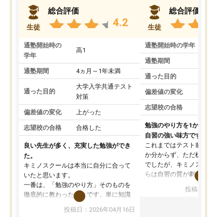
総合評価
総合評価
4.2
生徒
生徒
通塾開始時の
通塾開始時の学年
中
高1
学年
通塾期間
通塾期間
4ヵ月～1年未満
通った目的
大学入学共通テスト
通った目的
偏差値の変化
対策
志望校の合格
偏差値の変化
上がった
勉強のやり方を1から教
志望校の合格
合格した
自習の強い味方です。
これまではテスト前に何
良い先生が多く、充実した勉強ができ
か分からず、ただ机に座
た。
でしたが、キミノスクー
キミノスクールは本当に自分に合って
らは自習の質が劇的に変
いたと思います。
先生が毎日何をすべきか
一番は、「勉強のやり方」そのものを
投稿日：20
を明確にしてくれるので
徹底的に教わったことです。単に知識
ずに学習に取り組めるよ
を詰め込むのではなく、自学自習の習
投稿日：2026年04月16日
が一番の収穫です。
慣が身につくよう並走してくれるの