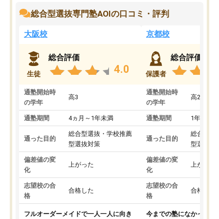
総合型選抜専門塾AOIの口コミ・評判
大阪校
京都校
総合評価
総合評価
4.0
生徒
保護者
通塾開始時
通塾開始時
高3
高2
の学年
の学年
通塾期間
4ヵ月～1年未満
通塾期間
1年以上
総合型選抜・学校推薦
総合型選
通った目的
通った目的
型選抜対策
型選抜対
偏差値の変
偏差値の変
上がった
上がった
化
化
志望校の合
志望校の合
合格した
合格した
格
格
フルオーダーメイドで一人一人に向き
今までの塾になかったA