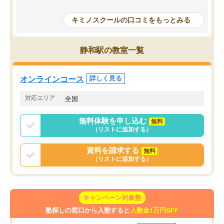
授業で教えてもらうとい
で、通塾日以外も机に向かうのが苦で
の仕方をコーチングして
はなくなりました。
キミノスクールの口コミをもっとみる
ルなので、家での学習習
身につきました。結果と
講師の方との距離も近く、親身なコー
た英語の偏差値が10以上
チングのおかげで、停滞期もモチベー
静和駅の教室一覧
していた公立高校に無事
ションを維持できました。「やらされ
た。自分から学ぶ姿勢を
る勉強」から「目標のための勉強」へ
たい家庭には本当におす
意識が変わったことが、目標校への合
オンラインコース
詳しく見る
思います。
格に繋がったと思います。
対応エリア
全国
無料体験を申し込む
無料
（リストに追加する）
資料を請求する
無料
（リストに追加する）
キャンペーン対象塾
塾探しの窓口から入塾すると
入塾金1万円OFF