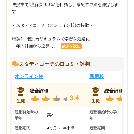
逆授業で“理解度100％”を目指し、最短で成績を伸ばしま
す。
＜スタディコーチ（オンライン校)の特徴＞
特徴1 個別カリキュラムで学習を最適化
・年間計画から逆算し、...
続きを読む
スタディコーチの口コミ・評判
オンライン校
新宿校
総合評価
総合評価
3.4
生徒
生徒
通塾開始時の
通塾開始時の学
高2
高2
学年
年
通塾期間
4ヵ月～1年未満
通塾期間
1～