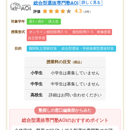
総合型選抜専門塾AOI
詳しく見る
4.3
評価
（3件）
対象学年
高1～高3
浪人生
授業形式
オンライン個別指導(1:1)
個別指導(1:1)
映像授業
自立型学習
目的
難関私立受験対策
総合型選抜・学校推薦型選抜対策
授業料の目安
（税込）
小学生
小学生は募集していません
中学生
中学生は募集していません
高校生
詳細はお問い合わせください
塾探しの窓口編集部からみた
総合型選抜専門塾AOIのおすすめポイント