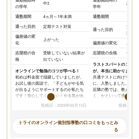
通塾開始時
通塾開始時の
中2
高3
の学年
学年
通塾期間
4ヵ月～1年未満
通塾期間
1～3
通った目的
定期テスト対策
大学入
通った目的
対策
偏差値の変
上がった
化
偏差値の変化
上がっ
志望校の合
受験していない/結果が
志望校の合格
合格し
格
出ていない
ラストスパートの１か月
オンラインで勉強のコツが学べる！
が、本当に助かりました
初めは料金面で躊躇していましたが、
共通テストに向けての追
お試し後の面談で、「子どもがやる気
に、入塾しました。田舎
が出るようにサポートするのが私たち
近隣の塾では、教えても
です！安心してください！やる気が出
く、かといって通うには
ないのは私たち講師の責任です」と言
が、トライならオンライ
投稿日：2026年03月13日
投稿日：20
ってくださり、確かに！と考えて、思
可能なので本当に助かり
い切って入塾しました。英語が苦手だ
テストの内容重視でした
ったんですが、学生の先生から学ぶこ
らないところをピンポイ
トライのオンライン個別指導塾の口コミをもっとみ
とで、勉強のコツみたいなものをつか
頂いて、とてもわかりや
る
み、徐々に成績が上がったらいいなと
していました。一生を左