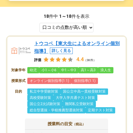
18
件中
1～18
件を表示
トウコベ【東大生によるオンライン個別
指導】
詳しく見る
4.4
評価
（38件）
対象学年
幼児
小1～小6
中1～中3
高1～高3
浪人生
授業形式
オンライン個別指導(1:1)
個別指導(1:1)
目的
私立中学受験対策
国公立中高一貫校受験対策
高校受験対策
大学入学共通テスト対策
国公立2次試験対策
難関私立受験対策
総合型選抜・学校推薦型選抜対策
定期テスト対策
授業料の目安
（税込）