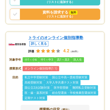
（リストに追加する）
資料を請求する
無料
（リストに追加する）
トライのオンライン個別指導塾
詳しく見る
4.2
評価
（44件）
対象学年
小1～小6
中1～中3
高1～高3
浪人生
授業形式
オンライン個別指導(1:1)
目的
私立中学受験対策
国公立中高一貫校受験対策
高校受験対策
大学入学共通テスト対策
国公立2次試験対策
医学部受験
難関私立受験対策
医・歯・薬系対策
総合型選抜・学校推薦型選抜対策
定期テスト対策
授業料の目安
（税込）