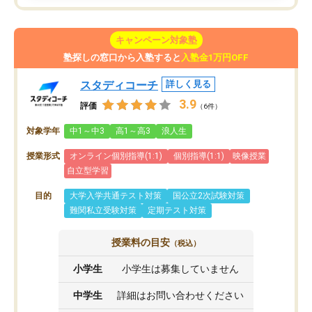
キャンペーン対象塾
塾探しの窓口から入塾すると
入塾金1万円OFF
スタディコーチ
詳しく見る
3.9
評価
（6件）
対象学年
中1～中3
高1～高3
浪人生
授業形式
オンライン個別指導(1:1)
個別指導(1:1)
映像授業
自立型学習
目的
大学入学共通テスト対策
国公立2次試験対策
難関私立受験対策
定期テスト対策
授業料の目安
（税込）
小学生
小学生は募集していません
中学生
詳細はお問い合わせください