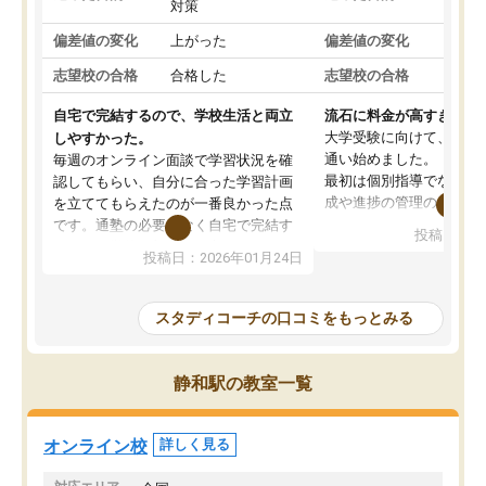
対策
策
偏差値の変化
上がった
偏差値の変化
変わ
志望校の合格
合格した
志望校の合格
合格
自宅で完結するので、学校生活と両立
流石に料金が高すぎる
大学受験に向けて、高2
しやすかった。
通い始めました。
毎週のオンライン面談で学習状況を確
最初は個別指導でなく、
認してもらい、自分に合った学習計画
成や進捗の管理のみのコ
を立ててもらえたのが一番良かった点
ていましたが、あまり効
です。通塾の必要がなく自宅で完結す
投稿日：20
じ個別指導コースに変更
るため、学校や部活と両立しやすかっ
投稿日：2026年01月24日
講師には早稲田大学生の
たです。コーチが現役大学生で相談し
れましたが、はっきり言
やすく、勉強面だけでなく受験期の不
性が良くなかったです。
安も気軽に話せました。勉強習慣が身
スタディコーチの口コミをもっとみる
モチベーションが上がら
についたと感じています。また、チャ
にやめてしまいました。
ットで質問できるのも便利でした。一
追加で料金を払うことで
人では迷いがちだった受験勉強を、最
静和駅の教室一覧
方に変更することも可能
後まで続けられたのはこの塾のおかげ
の方の予定が空いていな
だと思います。
そもそも月謝が高い塾な
オンライン校
詳しく見る
人には合わないと思いま
総合してあまりお勧めで