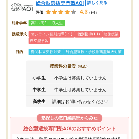
総合型選抜専門塾AOI
詳しく見る
4.3
評価
（3件）
対象学年
高1～高3
浪人生
授業形式
オンライン個別指導(1:1)
個別指導(1:1)
映像授業
自立型学習
目的
難関私立受験対策
総合型選抜・学校推薦型選抜対策
授業料の目安
（税込）
小学生
小学生は募集していません
中学生
中学生は募集していません
高校生
詳細はお問い合わせください
塾探しの窓口編集部からみた
総合型選抜専門塾AOIのおすすめポイント