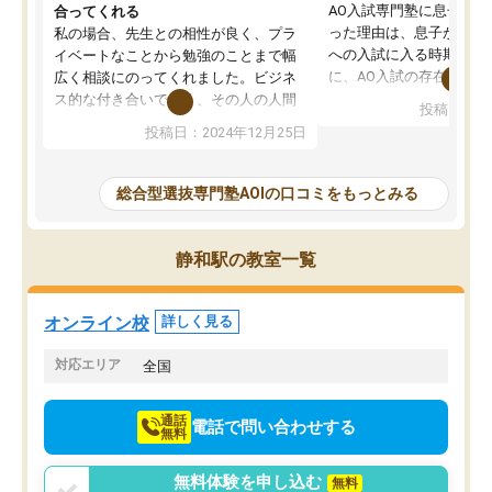
AO入試専門塾に息子を
合ってくれる
った理由は、息子が高校
私の場合、先生との相性が良く、プラ
への入試に入る時期に差
イベートなことから勉強のことまで幅
に、AO入試の存在を息
広く相談にのってくれました。ビジネ
してもその制度で合格し
ス的な付き合いでなく、その人の人間
投稿日：20
たことから、AOIに入塾
性までを適切に把握し、むきあってい
投稿日：2024年12月25日
思いました。
るなぁと強く感じることできました。
AOIでは、カウンセリン
また、他の先生の意見も聞いてみたい
で、AO入試を改めて知
と相談すると、他の先生も紹介してく
総合型選抜専門塾AOIの口コミをもっとみる
それに対しての具体的な
ださり、客観的なアドバイスもいただ
ことでした。更に子供の
くことができました（志望理由・自己
る適正等についても詳し
PR等の添削において）。そして、なに
静和駅の教室一覧
でき、メンターの方々も
より自習室が解放されている点がよか
けてらっしゃいますので
ったです。友達と好きな時間に自習
せることができました。
し、お互いを高めあえる環境がありま
オンライン校
詳しく見る
した。
対応エリア
全国
通話
電話で問い合わせする
無料
無料体験を申し込む
無料