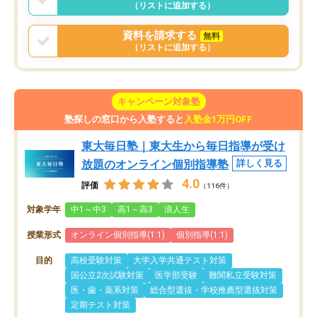
（リストに追加する）
資料を請求する
無料
（リストに追加する）
キャンペーン対象塾
塾探しの窓口から入塾すると
入塾金1万円OFF
東大毎日塾｜東大生から毎日指導が受け
放題のオンライン個別指導塾
詳しく見る
4.0
評価
（116件）
対象学年
中1～中3
高1～高3
浪人生
授業形式
オンライン個別指導(1:1)
個別指導(1:1)
目的
高校受験対策
大学入学共通テスト対策
国公立2次試験対策
医学部受験
難関私立受験対策
医・歯・薬系対策
総合型選抜・学校推薦型選抜対策
定期テスト対策