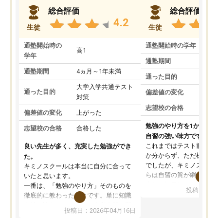
総合評価
総合評価
4.2
生徒
生徒
通塾開始時の
通塾開始時の学年
中
高1
学年
通塾期間
通塾期間
4ヵ月～1年未満
通った目的
大学入学共通テスト
通った目的
偏差値の変化
対策
志望校の合格
偏差値の変化
上がった
勉強のやり方を1から教
志望校の合格
合格した
自習の強い味方です。
これまではテスト前に何
良い先生が多く、充実した勉強ができ
か分からず、ただ机に座
た。
でしたが、キミノスクー
キミノスクールは本当に自分に合って
らは自習の質が劇的に変
いたと思います。
先生が毎日何をすべきか
一番は、「勉強のやり方」そのものを
投稿日：20
を明確にしてくれるので
徹底的に教わったことです。単に知識
ずに学習に取り組めるよ
を詰め込むのではなく、自学自習の習
投稿日：2026年04月16日
が一番の収穫です。
慣が身につくよう並走してくれるの