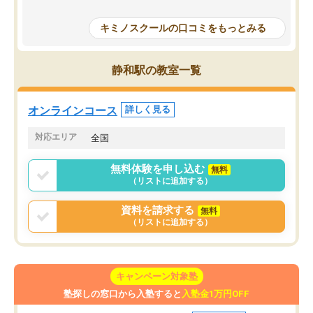
授業で教えてもらうとい
で、通塾日以外も机に向かうのが苦で
の仕方をコーチングして
はなくなりました。
キミノスクールの口コミをもっとみる
ルなので、家での学習習
身につきました。結果と
講師の方との距離も近く、親身なコー
た英語の偏差値が10以上
チングのおかげで、停滞期もモチベー
静和駅の教室一覧
していた公立高校に無事
ションを維持できました。「やらされ
た。自分から学ぶ姿勢を
る勉強」から「目標のための勉強」へ
たい家庭には本当におす
意識が変わったことが、目標校への合
オンラインコース
詳しく見る
思います。
格に繋がったと思います。
対応エリア
全国
無料体験を申し込む
無料
（リストに追加する）
資料を請求する
無料
（リストに追加する）
キャンペーン対象塾
塾探しの窓口から入塾すると
入塾金1万円OFF