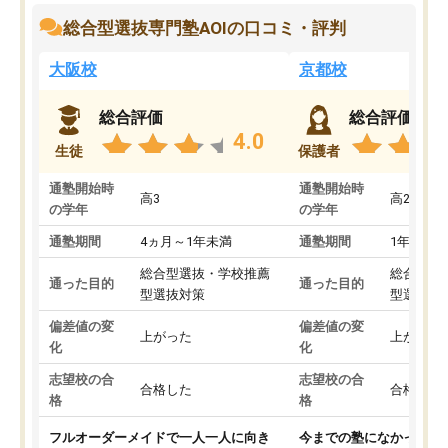
総合型選抜専門塾AOIの口コミ・評判
大阪校
京都校
総合評価
総合評価
4.0
生徒
保護者
通塾開始時
通塾開始時
高3
高2
の学年
の学年
通塾期間
4ヵ月～1年未満
通塾期間
1年以上
総合型選抜・学校推薦
総合型選
通った目的
通った目的
型選抜対策
型選抜対
偏差値の変
偏差値の変
上がった
上がった
化
化
志望校の合
志望校の合
合格した
合格した
格
格
フルオーダーメイドで一人一人に向き
今までの塾になかったA