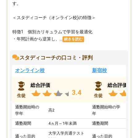
す。
＜スタディコーチ（オンライン校)の特徴＞
特徴1 個別カリキュラムで学習を最適化
・年間計画から逆算し、...
続きを読む
スタディコーチの口コミ・評判
オンライン校
新宿校
総合評価
総合評価
3.4
生徒
生徒
通塾開始時の
通塾開始時の学
高2
高2
学年
年
通塾期間
4ヵ月～1年未満
通塾期間
1～
大学入学共通テスト
国公
通った目的
通った目的