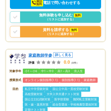
通話
電話で問い合わせする
無料
無料体験を申し込む
無料
（リストに追加する）
資料を請求する
無料
（リストに追加する）
家庭教師学参
詳しく見る
0.0
評価
（0件）
対象学年
小1～小6
中1～中3
高1～高3
浪人生
授業形式
オンライン個別指導(1:1)
個別指導(1:1)
家庭教師
目的
私立中学受験対策
国公立中高一貫校受験対策
高校受験対策
大学入学共通テスト対策
国公立2次試験対策
医学部受験
難関私立受験対策
医・歯・薬系対策
総合型選抜・学校推薦型選抜対策
定期テスト対策