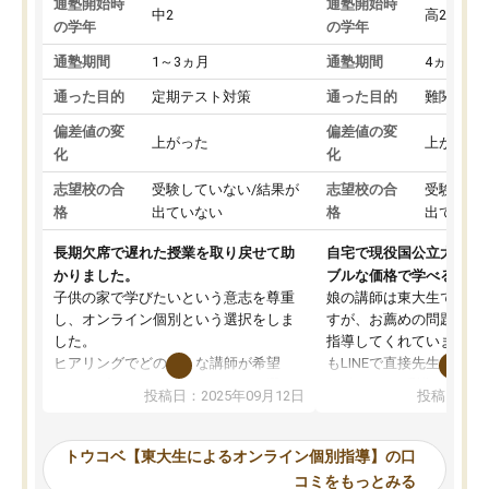
通塾開始時
通塾開始時
中2
高2
の学年
の学年
通塾期間
1～3ヵ月
通塾期間
4ヵ月～1
通った目的
定期テスト対策
通った目的
難関私立
偏差値の変
偏差値の変
上がった
上がった
化
化
志望校の合
受験していない/結果が
志望校の合
受験して
格
出ていない
格
出ていな
長期欠席で遅れた授業を取り戻せて助
自宅で現役国公立大学生
かりました。
ブルな価格で学べる
子供の家で学びたいという意志を尊重
娘の講師は東大生では無
し、オンライン個別という選択をしま
すが、お薦めの問題集や
した。
指導してくれています。2
ヒアリングでどのような講師が希望
もLINEで直接先生に質問
か、オプションは付帯するかなど選ぶ
教科でも)。受講科目や
投稿日：2025年09月12日
投稿日：20
事が出来ました。
めれるので、個人に合っ
講師とのマッチング後講師との初回ミ
ると思います。カリキュ
ーティングを行い、その講師で良いか
いなのがあり(有料)、受
トウコベ【東大生によるオンライン個別指導】の口
他の講師を希望するか子供との相性も
ことをどんなスケジュー
コミをもっとみる