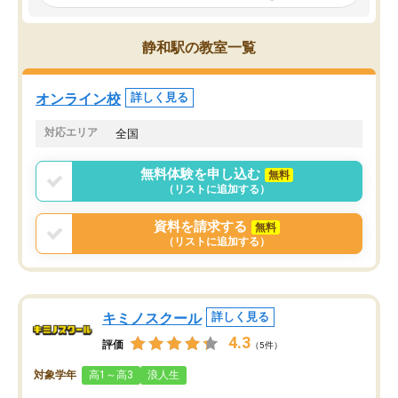
見てから講師を決定する事ができま
くか相談したのですが、
す。
ち期待したものではなく
うちの子は、初回面談の講師の方で決
内容でした。それでも明
静和駅の教室一覧
定しました。
やる気も出ましたし、苦
くなってきたようなので
オンラインツールを使用した単語帳の
お願いして良かったと思
オンライン校
詳しく見る
共有があり宿題もそちらで出される形
も合わなければチェンジ
でした。
娘は3科目ともずっと同
対応エリア
全国
2ヶ月で担当講師の方がお辞めになると
言う事で講師変更の申し出があり、あ
無料体験を申し込む
無料
まりに短期での変更だった為、塾に通
（リストに追加する）
う事にして退会しました。遅れも取り
戻せ、授業内容や講師の方は良かった
資料を請求する
無料
と思います。
（リストに追加する）
キミノスクール
詳しく見る
4.3
評価
（5件）
対象学年
高1～高3
浪人生