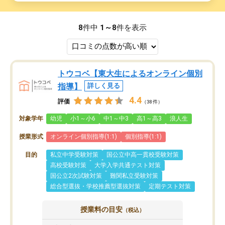
8
件中
1～8
件を表示
トウコベ【東大生によるオンライン個別
指導】
詳しく見る
4.4
評価
（38件）
対象学年
幼児
小1～小6
中1～中3
高1～高3
浪人生
授業形式
オンライン個別指導(1:1)
個別指導(1:1)
目的
私立中学受験対策
国公立中高一貫校受験対策
高校受験対策
大学入学共通テスト対策
国公立2次試験対策
難関私立受験対策
総合型選抜・学校推薦型選抜対策
定期テスト対策
授業料の目安
（税込）