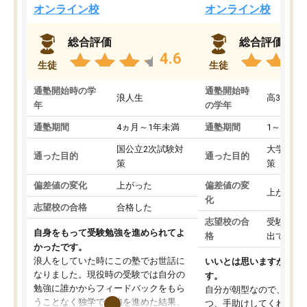
オンライン校
オンライン校
総合評価
総合評価
4.6
生徒
生徒
通塾開始時の学
通塾開始時
浪人生
高3
年
の学年
通塾期間
4ヵ月～1年未満
通塾期間
1～3ヵ月
国公立2次試験対
大学入学
通った目的
通った目的
策
策
偏差値の変化
上がった
偏差値の変
上がった
化
志望校の合格
合格した
志望校の合
受験して
自身をもって受験勉強を進められてよ
格
出ていな
かったです。
浪人をしていた時にこの塾でお世話に
いいとは思いますが、料
なりました。現役時の受験では自分の
す。
勉強に誰かからフィードバックをもら
自分が朝型なので、自習
うことなく独学で勉強を進めた結果、
つ、手助けしてくれる設