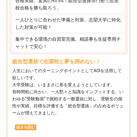
合格実績、驚異の93.5%！総合型選抜専門塾で志望
校合格を勝ち取ろう。
一人ひとりに合わせた準備と対策。志望大学に特化
した対策が可能！
集中できる環境の自習室完備。相談事も生徒専用チ
ャットで安心！
総合型選抜で志望校と夢を諦めない！
人生においてのターニングポイントとしてAOIを活用して
欲しいです。
大学受験は、いままさに形を変えようとしています。
長時間机に向かい、一人黙々と知識をインプットする、い
わゆる“受験勉強”で挑戦する一般選抜に対し、受験生の個
性や実績、目標を評価する「総合型選抜」の占めるボリュ
ームが増えてきました。
...
続きを読む