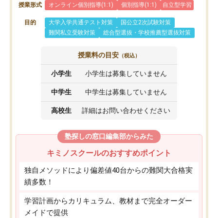
授業形式
オンライン個別指導(1:1)
個別指導(1:1)
自立型学習
目的
大学入学共通テスト対策
国公立2次試験対策
難関私立受験対策
総合型選抜・学校推薦型選抜対策
授業料の目安
（税込）
小学生
小学生は募集していません
中学生
中学生は募集していません
高校生
詳細はお問い合わせください
塾探しの窓口編集部からみた
キミノスクールのおすすめポイント
独自メソッドにより偏差値40台からの難関大合格実
績多数！
学習計画からカリキュラム、教材まで完全オーダー
メイドで提供