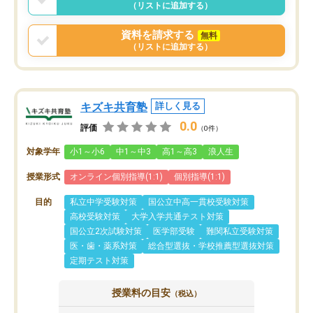
（リストに追加する）
資料を請求する
無料
（リストに追加する）
キズキ共育塾
詳しく見る
0.0
評価
（0件）
対象学年
小1～小6
中1～中3
高1～高3
浪人生
授業形式
オンライン個別指導(1:1)
個別指導(1:1)
目的
私立中学受験対策
国公立中高一貫校受験対策
高校受験対策
大学入学共通テスト対策
国公立2次試験対策
医学部受験
難関私立受験対策
医・歯・薬系対策
総合型選抜・学校推薦型選抜対策
定期テスト対策
授業料の目安
（税込）