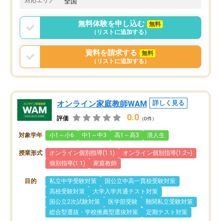
対応エリア
全国
りませんでした。
唯一、塾内の設備だけは
無料体験を申し込む
無料
で素晴らしかったです。
（リストに追加する）
資料を請求する
無料
（リストに追加する）
オンライン家庭教師WAM
詳しく見る
0.0
評価
（0件）
対象学年
小1～小6
中1～中3
高1～高3
浪人生
授業形式
オンライン個別指導(1:1)
オンライン個別指導(1:2~)
個別指導(1:1)
家庭教師
目的
私立中学受験対策
国公立中高一貫校受験対策
高校受験対策
大学入学共通テスト対策
国公立2次試験対策
医学部受験
難関私立受験対策
総合型選抜・学校推薦型選抜対策
定期テスト対策