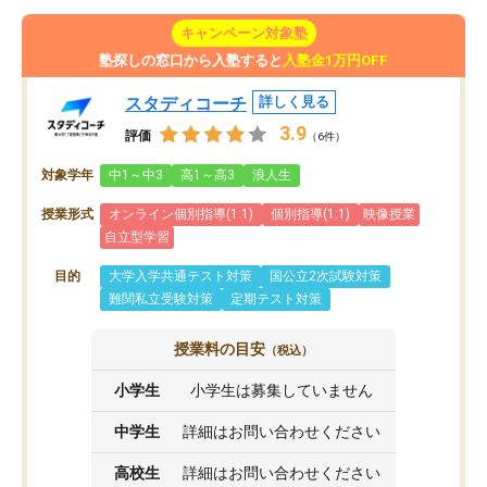
キャンペーン対象塾
塾探しの窓口から入塾すると
入塾金1万円OFF
スタディコーチ
詳しく見る
3.9
評価
（6件）
対象学年
中1～中3
高1～高3
浪人生
授業形式
オンライン個別指導(1:1)
個別指導(1:1)
映像授業
自立型学習
目的
大学入学共通テスト対策
国公立2次試験対策
難関私立受験対策
定期テスト対策
授業料の目安
（税込）
小学生
小学生は募集していません
中学生
詳細はお問い合わせください
高校生
詳細はお問い合わせください