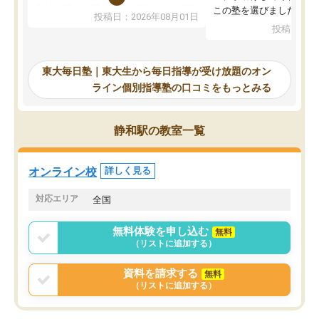
入試本番に地歴の学習が間に合わず不
この塾を選びました。
投稿日：2026年08月01日
合格となってしまいました。その経験
投稿日：20
を踏まえ、浪人が決まった際に勉強計
画を考えてもらえる塾を探した結果、
東大毎日塾にたどり着きました。学習
東大毎日塾｜東大生から毎日指導が受け放題のオン
の長期計画や日々の勉強のやり方につ
ライン個別指導塾の口コミをもっとみる
いて客観的なアドバイスをいただけた
ので、自信をもって受験勉強を進める
ことができました。自分のように勉強
静和駅の教室一覧
のやり方や進捗管理で苦労している方
には特におすすめしたい塾です。
オンライン校
詳しく見る
対応エリア
全国
無料体験を申し込む
無料
（リストに追加する）
資料を請求する
無料
（リストに追加する）