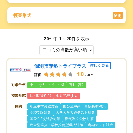
授業形式
変更
20
件中
1～20
件を表示
個別指導塾トライプラス
詳しく見る
4.0
評価
（28件）
対象学年
小1～小6
中1～中3
高1～高3
授業形式
個別指導(1:1)
個別指導(1:2)
目的
私立中学受験対策
国公立中高一貫校受験対策
高校受験対策
大学入学共通テスト対策
国公立2次試験対策
難関私立受験対策
総合型選抜・学校推薦型選抜対策
定期テスト対策