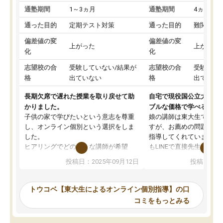
通塾期間
1～3ヵ月
通塾期間
4ヵ月～1
通った目的
定期テスト対策
通った目的
難関私立
偏差値の変
偏差値の変
上がった
上がった
化
化
志望校の合
受験していない/結果が
志望校の合
受験して
格
出ていない
格
出ていな
長期欠席で遅れた授業を取り戻せて助
自宅で現役国公立大学生
かりました。
ブルな価格で学べる
子供の家で学びたいという意志を尊重
娘の講師は東大生では無
し、オンライン個別という選択をしま
すが、お薦めの問題集や
した。
指導してくれています。2
ヒアリングでどのような講師が希望
もLINEで直接先生に質問
か、オプションは付帯するかなど選ぶ
教科でも)。受講科目や
投稿日：2025年09月12日
投稿日：20
事が出来ました。
めれるので、個人に合っ
講師とのマッチング後講師との初回ミ
ると思います。カリキュ
ーティングを行い、その講師で良いか
いなのがあり(有料)、受
トウコベ【東大生によるオンライン個別指導】の口
他の講師を希望するか子供との相性も
ことをどんなスケジュー
コミをもっとみる
見てから講師を決定する事ができま
くか相談したのですが、
す。
ち期待したものではなく