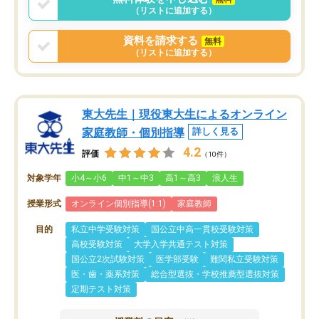
（リストに追加する）
資料を請求する
無料
（リストに追加する）
東大先生｜現役東大生によるオンライン
家庭教師・個別指導
詳しく見る
4.2
評価
（10件）
対象学年
小4～小6
中1～中3
高1～高3
浪人生
授業形式
オンライン個別指導(1:1)
家庭教師
目的
私立中学受験対策
国公立中高一貫校受験対策
高校受験対策
大学入学共通テスト対策
国公立2次試験対策
医学部受験
難関私立受験対策
医・歯・薬系対策
総合型選抜・学校推薦型選抜対策
定期テスト対策