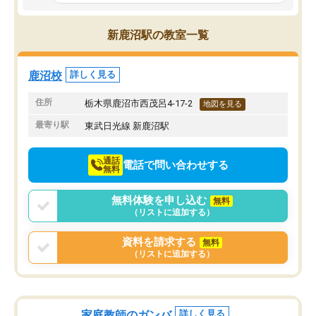
書いてくれたりと、生徒一人一人に合
うになった、覚えられた
った授業を考えてくれます。
ころ見て、見捨てず教え
当に感謝しかないです。
新鹿沼駅の教室一覧
ってしまったけどとても
方で通ってよかったと思
鹿沼校
詳しく見る
住所
栃木県鹿沼市西茂呂4-17-2
地図を見る
最寄り駅
東武日光線 新鹿沼駅
通話
電話で問い合わせする
無料
無料体験を申し込む
無料
（リストに追加する）
資料を請求する
無料
（リストに追加する）
家庭教師のガンバ
詳しく見る