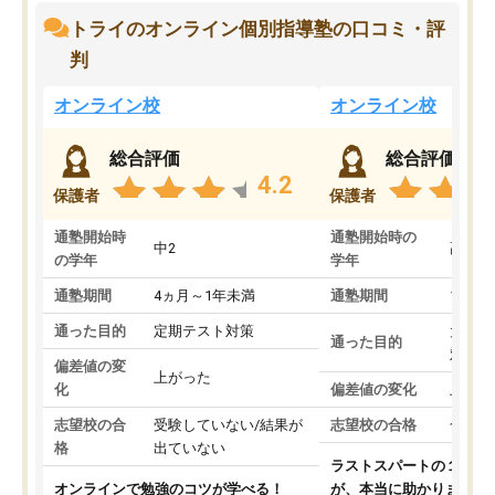
トライのオンライン個別指導塾の口コミ・評
判
オンライン校
オンライン校
総合評価
総合評価
4.2
保護者
保護者
通塾開始時
通塾開始時の
中2
高3
の学年
学年
通塾期間
4ヵ月～1年未満
通塾期間
1～3
通った目的
定期テスト対策
大学入
通った目的
対策
偏差値の変
上がった
化
偏差値の変化
上がっ
志望校の合
受験していない/結果が
志望校の合格
合格し
格
出ていない
ラストスパートの１か月
オンラインで勉強のコツが学べる！
が、本当に助かりました