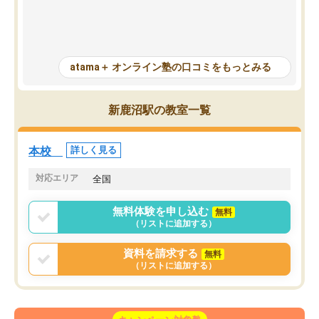
一度間違えた問題を繰り返し学習でき
せられます。何度も間違
たので苦手だった英語の克服につなが
「特訓」項目で徹底的に
った点もよかった。ただAIをアピール
め、苦手克服に非常に役
して活用するのは良かった点もあった
また、その日の勉強時間
が、自分で自分の管理ができない人に
元数が可視化されるので
atama＋ オンライン塾の口コミをもっとみる
とっては難しい部分もあるのではない
しながら意欲的に取り組
かと思った。
常に効果を実感している
になった現在も大学受験
新鹿沼駅の教室一覧
して利用しており、自信
すめできる塾です。
本校
詳しく見る
対応エリア
全国
無料体験を申し込む
無料
（リストに追加する）
資料を請求する
無料
（リストに追加する）