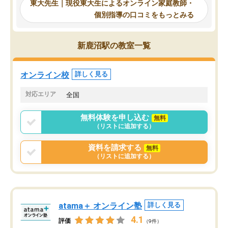
東大先生｜現役東大生によるオンライン家庭教師・
るのが心強かったようで
使える自習室とかもあり、わからない
個別指導の口コミをもっとみる
謝です。
ところがあれば先生が回答してくれる
のも重宝しています。
新鹿沼駅の教室一覧
オンライン校
詳しく見る
対応エリア
全国
無料体験を申し込む
無料
（リストに追加する）
資料を請求する
無料
（リストに追加する）
atama＋ オンライン塾
詳しく見る
4.1
評価
（9件）