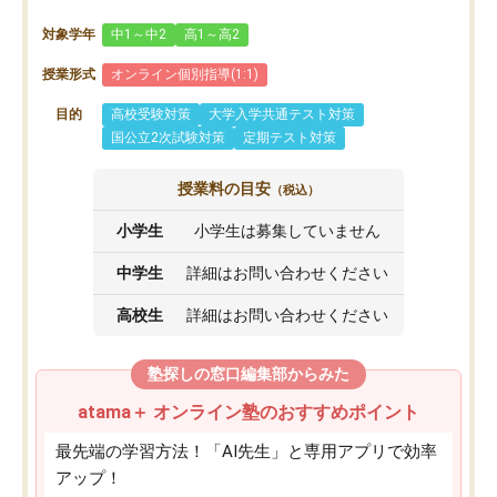
対象学年
中1～中2
高1～高2
授業形式
オンライン個別指導(1:1)
目的
高校受験対策
大学入学共通テスト対策
国公立2次試験対策
定期テスト対策
授業料の目安
（税込）
小学生
小学生は募集していません
中学生
詳細はお問い合わせください
高校生
詳細はお問い合わせください
塾探しの窓口編集部からみた
atama＋ オンライン塾のおすすめポイント
最先端の学習方法！「AI先生」と専用アプリで効率
アップ！