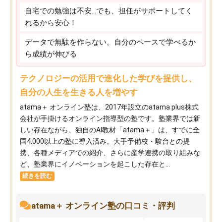
自宅での勉強は不安…でも、担任がサポートしてく
れるから安心！
データで無駄を作らない。自分のペースで学べるか
ら成績が伸びる
テクノロジーの活用で進化した学びを提供し、
自分の人生を生きる人を増やす
atama＋ オンライン塾は、2017年設立のatama plus株式
会社が手掛けるオンライン指導型の塾です。塾業界では新
しい存在ながら、独自のAI教材「atama＋」は、すでに全
国4,000以上の塾に導入済み。大手予備校・駿台との提
携、各種メディアでの紹介、さらに産学連携の取り組みな
ど、塾業界にイノベーションを起こした存在と...
続きを読む
atama＋ オンライン塾の口コミ・評判