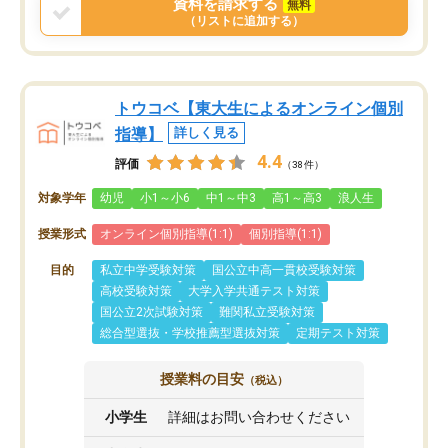
資料を請求する
無料
（リストに追加する）
トウコベ【東大生によるオンライン個別
指導】
詳しく見る
4.4
評価
（38件）
対象学年
幼児
小1～小6
中1～中3
高1～高3
浪人生
授業形式
オンライン個別指導(1:1)
個別指導(1:1)
目的
私立中学受験対策
国公立中高一貫校受験対策
高校受験対策
大学入学共通テスト対策
国公立2次試験対策
難関私立受験対策
総合型選抜・学校推薦型選抜対策
定期テスト対策
授業料の目安
（税込）
小学生
詳細はお問い合わせください