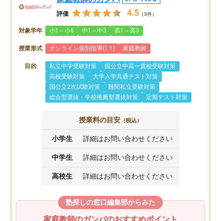
4.5
評価
（3件）
対象学年
小1～小6
中1～中3
高1～高3
授業形式
オンライン個別指導(1:1)
家庭教師
目的
私立中学受験対策
国公立中高一貫校受験対策
高校受験対策
大学入学共通テスト対策
国公立2次試験対策
難関私立受験対策
総合型選抜・学校推薦型選抜対策
定期テスト対策
授業料の目安
（税込）
小学生
詳細はお問い合わせください
中学生
詳細はお問い合わせください
高校生
詳細はお問い合わせください
塾探しの窓口編集部からみた
家庭教師のガンバのおすすめポイント