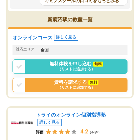
キミノスクールの口コミをもっとみる
ルなので、家での学習習
身につきました。結果と
講師の方との距離も近く、親身なコー
た英語の偏差値が10以上
チングのおかげで、停滞期もモチベー
新鹿沼駅の教室一覧
していた公立高校に無事
ションを維持できました。「やらされ
た。自分から学ぶ姿勢を
る勉強」から「目標のための勉強」へ
たい家庭には本当におす
意識が変わったことが、目標校への合
オンラインコース
詳しく見る
思います。
格に繋がったと思います。
対応エリア
全国
無料体験を申し込む
無料
（リストに追加する）
資料を請求する
無料
（リストに追加する）
トライのオンライン個別指導塾
詳しく見る
4.2
評価
（44件）