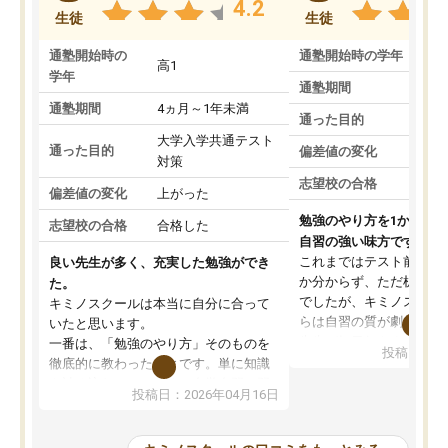
4.2
生徒
生徒
通塾開始時の
通塾開始時の学年
中
高1
学年
通塾期間
通塾期間
4ヵ月～1年未満
通った目的
大学入学共通テスト
通った目的
偏差値の変化
対策
志望校の合格
偏差値の変化
上がった
勉強のやり方を1から教
志望校の合格
合格した
自習の強い味方です。
これまではテスト前に何
良い先生が多く、充実した勉強ができ
か分からず、ただ机に座
た。
でしたが、キミノスクー
キミノスクールは本当に自分に合って
らは自習の質が劇的に変
いたと思います。
先生が毎日何をすべきか
一番は、「勉強のやり方」そのものを
投稿日：20
を明確にしてくれるので
徹底的に教わったことです。単に知識
ずに学習に取り組めるよ
を詰め込むのではなく、自学自習の習
投稿日：2026年04月16日
が一番の収穫です。
慣が身につくよう並走してくれるの
授業で教えてもらうとい
で、通塾日以外も机に向かうのが苦で
の仕方をコーチングして
はなくなりました。