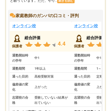
と願っています。ただ、やり...
続きを読む
家庭教師のガンバの口コミ・評判
オンライン校
オンライン校
総合評価
総合評価
4.4
保護者
保護者
通塾開始時
通塾開始時
中1
中1
の学年
の学年
通塾期間
1年以上
通塾期間
1～3ヵ月
通った目的
高校受験対策
通った目的
定期テス
偏差値の変
偏差値の変
上がった
上がった
化
化
志望校の合
受験していない/結果が
志望校の合
受験して
格
出ていない
格
出ていな