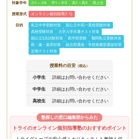
対象学年
小1～小6
中1～中3
高1～高3
浪人生
授業形式
オンライン個別指導(1:1)
目的
私立中学受験対策
国公立中高一貫校受験対策
高校受験対策
大学入学共通テスト対策
国公立2次試験対策
医学部受験
難関私立受験対策
医・歯・薬系対策
総合型選抜・学校推薦型選抜対策
定期テスト対策
授業料の目安
（税込）
小学生
詳細はお問い合わせください
中学生
詳細はお問い合わせください
高校生
詳細はお問い合わせください
塾探しの窓口編集部からみた
トライのオンライン個別指導塾のおすすめポイント
トライグループの安心感！カリキュラムも教師も信