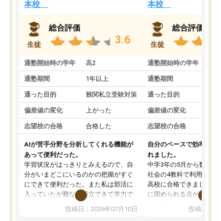
本校
本校
総合評価
総合評価
3.6
生徒
生徒
通塾開始時の学年
高2
通塾開始時の学年
中
通塾期間
1年以上
通塾期間
通った目的
難関私立受験対策
通った目的
偏差値の変化
上がった
偏差値の変化
志望校の合格
合格した
志望校の合格
AIが苦手分野を分析してくれる機能が
自分のペースで効率よく
あって便利だった。
れました。
学習状況がはっきりとみえるので、自
中学3年の5月から数学・
分がいまどこにいるのかの把握がすぐ
社会の4教科で利用し、偏
にできて便利だった。また私は部活に
高校に合格できました。
入っていたが難なく両立できて学力で
に固められる点が魅力で
も部活でも結果を残すことができてよ
れる「ウォームアップ」
投稿日：2026年07月10日
投稿日：20
かった。また問題演習の際に、自分が
項目のおかげで、手軽に