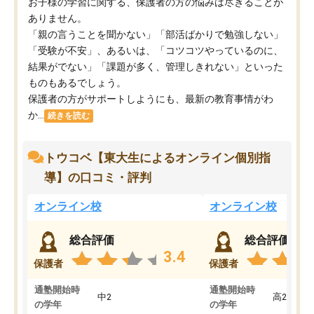
お子様の学習に関する、保護者の方の悩みは尽きることが
ありません。
「親の言うことを聞かない」「部活ばかりで勉強しない」
「受験が不安」、あるいは、「コツコツやっているのに、
結果がでない」「課題が多く、管理しきれない」といった
ものもあるでしょう。
保護者の方がサポートしようにも、最新の教育事情がわ
か...
続きを読む
トウコベ【東大生によるオンライン個別指
導】の口コミ・評判
オンライン校
オンライン校
総合評価
総合評価
3.4
保護者
保護者
通塾開始時
通塾開始時
中2
高2
の学年
の学年