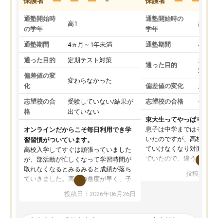
保護者
保護者
通塾開始時
通塾開始時の
高1
高3
の学年
学年
通塾期間
4ヵ月～1年未満
通塾期間
4ヵ月
通った目的
定期テスト対策
大学入
通った目的
対策
偏差値の変
変わらなかった
化
偏差値の変化
上がっ
志望校の合
受験していない/結果が
志望校の合格
合格し
格
出ていない
東大生ってやっぱりすご
息子は中学まではそこそ
オンラインだからこそ毎日利用でき学
いたのですが、高校に入
習習慣がついています。
ていけなくなり対面の塾
高校入学してすぐは頑張っていました
でいたので、違うアプロ
が、部活動が忙しくなって学習時間が
考えて入りました。地元
取れなくなるとみるみると成績が落ち
投稿日：20
で、当初は模試でD判定
ていきました。高校の進度が早く、子
していたのですが、やは
供も家に帰って勉強の話すると嫌な反
投稿日：2026年06月26日
験勉強に詳しく、先生か
応を示します。東大先生にお願いして
受け合格できました。ま
からは効率的な計画を先生が立ててく
自習室が毎日使えていつ
れるので、親としても安心です。毎日