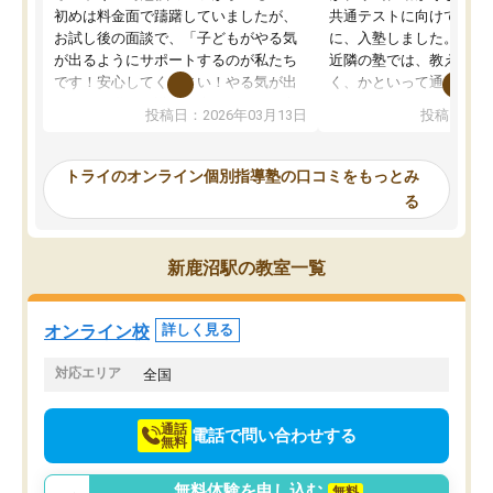
初めは料金面で躊躇していましたが、
共通テストに向けての追
お試し後の面談で、「子どもがやる気
に、入塾しました。田舎
が出るようにサポートするのが私たち
近隣の塾では、教えても
です！安心してください！やる気が出
く、かといって通うには
ないのは私たち講師の責任です」と言
が、トライならオンライ
投稿日：2026年03月13日
投稿日：20
ってくださり、確かに！と考えて、思
可能なので本当に助かり
い切って入塾しました。英語が苦手だ
テストの内容重視でした
ったんですが、学生の先生から学ぶこ
らないところをピンポイ
トライのオンライン個別指導塾の口コミをもっとみ
とで、勉強のコツみたいなものをつか
頂いて、とてもわかりや
る
み、徐々に成績が上がったらいいなと
していました。一生を左
思っていました。何が今足りないのか
スト、多少お金がかかっ
を的確に指導いただき、子どももびっ
思い切って入塾してよか
新鹿沼駅の教室一覧
くりするほど楽しんでやる気を持って
塾を受けています。狙い通り、少しず
つ成績も上がり、苦手意識も無くなっ
オンライン校
詳しく見る
てきたので、さらに苦手な数学も追加
でお願いしました。来年の高校受験に
対応エリア
全国
向けて頑張っています。
通話
電話で問い合わせする
無料
無料体験を申し込む
無料