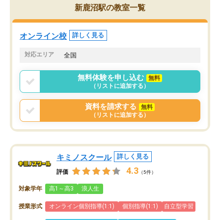
うちの子は、初回面談の講師の方で決
内容でした。それでも明
新鹿沼駅の教室一覧
定しました。
やる気も出ましたし、苦
くなってきたようなので
オンラインツールを使用した単語帳の
お願いして良かったと思
オンライン校
詳しく見る
共有があり宿題もそちらで出される形
も合わなければチェンジ
でした。
娘は3科目ともずっと同
対応エリア
全国
2ヶ月で担当講師の方がお辞めになると
言う事で講師変更の申し出があり、あ
無料体験を申し込む
無料
まりに短期での変更だった為、塾に通
（リストに追加する）
う事にして退会しました。遅れも取り
戻せ、授業内容や講師の方は良かった
資料を請求する
無料
と思います。
（リストに追加する）
キミノスクール
詳しく見る
4.3
評価
（5件）
対象学年
高1～高3
浪人生
授業形式
オンライン個別指導(1:1)
個別指導(1:1)
自立型学習