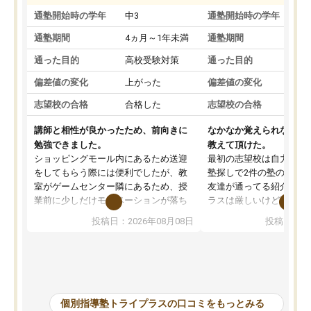
通塾開始時の学年
中3
通塾開始時の学年
中
通塾期間
4ヵ月～1年未満
通塾期間
4
通った目的
高校受験対策
通った目的
高
偏差値の変化
上がった
偏差値の変化
変
志望校の合格
合格した
志望校の合格
合
講師と相性が良かったため、前向きに
なかなか覚えられなかっ
勉強できました。
教えて頂けた。
ショッピングモール内にあるため送迎
最初の志望校は自力では
をしてもらう際には便利でしたが、教
塾探しで2件の塾の説明
室がゲームセンター隣にあるため、授
友達が通ってる紹介で行
業前に少しだけモチベーションが落ち
ラスは厳しいけど頑張れ
ることもありました。講師の方とは相
向きな意見を言ってくれ
投稿日：2026年08月08日
投稿日：20
性が良かったため、とても話しやすく
希望のある方に決めまし
勉強にもかなり前向きに取り組めたと
塾行ってるからと自宅で
思います。私自身人見知りな性格です
そかになって成績が落ち
が、個別指導ということもあり、質問
げることになってしまっ
もしやすく授業形式が合っていまし
ナスな事は言わず励まし
た。難しい問題では解説をより細かく
を教えて頂き出来ないこ
個別指導塾トライプラスの口コミをもっとみる