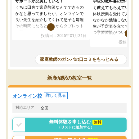
サポートが充実している！
学校の教科書のポイント
うちは田舎で家庭教師なんてできるの
く教えてもらえている
かなと思ってましたが、オンラインで
体験授業を受けて入塾し
良い先生を紹介してくれて息子も毎週
なかなか勉強しない息子
その時間になると自分からタブレット
生が予定表を立ててくれ
を開いてzoomを繋げるようになりまし
つ学習習慣がついてきま
投稿日：2025年01月21日
た！5科目なんでもOKなのもとても気
オンラインで週に一度の
投稿日：20
に入っています
指導が無い日も予定表に
成績もだいぶ下の方でしたが、通い始
したり、LINEでわから
めて1年ほどだった今では平均点以上の
問できるのでとても助か
家庭教師のガンバの口コミをもっとみる
科目が増えてきました！あと1年受験ま
であるので無料の週末教室を使用しな
がら頑張って欲しいと思います！
新鹿沼駅の教室一覧
オンライン校
詳しく見る
対応エリア
全国
無料体験を申し込む
無料
（リストに追加する）