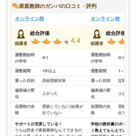
家庭教師のガンバの口コミ・評判
オンライン校
オンライン校
総合評価
総合評価
4.4
保護者
保護者
通塾開始時
通塾開始時
中1
中1
の学年
の学年
通塾期間
1年以上
通塾期間
1～3ヵ月
通った目的
高校受験対策
通った目的
定期テス
偏差値の変
偏差値の変
上がった
上がった
化
化
志望校の合
受験していない/結果が
志望校の合
受験して
格
出ていない
格
出ていな
サポートが充実している！
学校の教科書のポイント
うちは田舎で家庭教師なんてできるの
く教えてもらえている