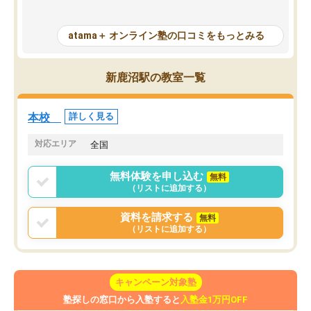
った点もよかった。ただAIをアピール
め、苦手克服に非常に役
して活用するのは良かった点もあった
また、その日の勉強時間
が、自分で自分の管理ができない人に
元数が可視化されるので
atama＋ オンライン塾の口コミをもっとみる
とっては難しい部分もあるのではない
しながら意欲的に取り組
かと思った。
常に効果を実感している
になった現在も大学受験
新鹿沼駅の教室一覧
して利用しており、自信
すめできる塾です。
本校
詳しく見る
対応エリア
全国
無料体験を申し込む
無料
（リストに追加する）
資料を請求する
無料
（リストに追加する）
キャンペーン対象塾
塾探しの窓口から入塾すると
入塾金1万円OFF