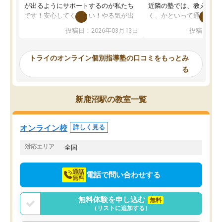
が出るようにサポートするのが私たち
近隣の塾では、教えても
です！安心してください！やる気が出
く、かといって通うには
ないのは私たち講師の責任です」と言
が、トライならオンライ
投稿日：2026年03月13日
投稿日：20
ってくださり、確かに！と考えて、思
可能なので本当に助かり
い切って入塾しました。英語が苦手だ
テストの内容重視でした
ったんですが、学生の先生から学ぶこ
らないところをピンポイ
トライのオンライン個別指導塾の口コミをもっとみ
とで、勉強のコツみたいなものをつか
頂いて、とてもわかりや
る
み、徐々に成績が上がったらいいなと
していました。一生を左
思っていました。何が今足りないのか
スト、多少お金がかかっ
を的確に指導いただき、子どももびっ
思い切って入塾してよか
新鹿沼駅の教室一覧
くりするほど楽しんでやる気を持って
塾を受けています。狙い通り、少しず
つ成績も上がり、苦手意識も無くなっ
オンライン校
詳しく見る
てきたので、さらに苦手な数学も追加
でお願いしました。来年の高校受験に
対応エリア
全国
向けて頑張っています。
通話
電話で問い合わせする
無料
無料体験を申し込む
無料
（リストに追加する）