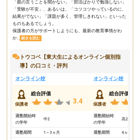
「親の言うことを聞かない」「部活ばかりで勉強しない」
「受験が不安」、あるいは、「コツコツやっているのに、
結果がでない」「課題が多く、管理しきれない」といった
ものもあるでしょう。
保護者の方がサポートしようにも、最新の教育事情がわ
か...
続きを読む
トウコベ【東大生によるオンライン個別指
導】の口コミ・評判
オンライン校
オンライン校
総合評価
総合評価
3.4
保護者
保護者
通塾開始時
通塾開始時
中2
高2
の学年
の学年
通塾期間
1～3ヵ月
通塾期間
4ヵ月～1