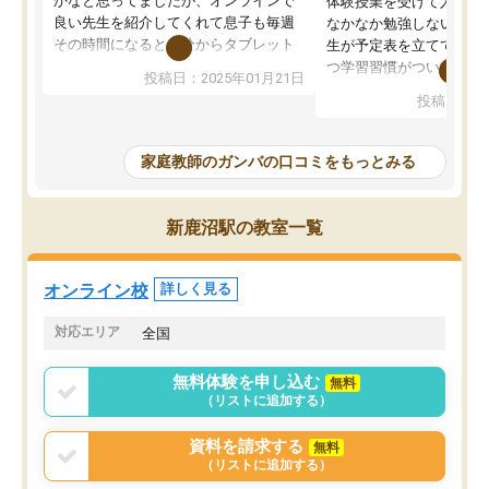
かなと思ってましたが、オンラインで
体験授業を受けて入塾し
良い先生を紹介してくれて息子も毎週
なかなか勉強しない息子
その時間になると自分からタブレット
生が予定表を立ててくれ
を開いてzoomを繋げるようになりまし
つ学習習慣がついてきま
投稿日：2025年01月21日
た！5科目なんでもOKなのもとても気
オンラインで週に一度の
投稿日：20
に入っています
指導が無い日も予定表に
成績もだいぶ下の方でしたが、通い始
したり、LINEでわから
めて1年ほどだった今では平均点以上の
問できるのでとても助か
家庭教師のガンバの口コミをもっとみる
科目が増えてきました！あと1年受験ま
であるので無料の週末教室を使用しな
がら頑張って欲しいと思います！
新鹿沼駅の教室一覧
オンライン校
詳しく見る
対応エリア
全国
無料体験を申し込む
無料
（リストに追加する）
資料を請求する
無料
（リストに追加する）