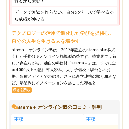
れるから安心！
データで無駄を作らない。自分のペースで学べるか
ら成績が伸びる
テクノロジーの活用で進化した学びを提供し、
自分の人生を生きる人を増やす
atama＋ オンライン塾は、2017年設立のatama plus株式
会社が手掛けるオンライン指導型の塾です。塾業界では新
しい存在ながら、独自のAI教材「atama＋」は、すでに全
国4,000以上の塾に導入済み。大手予備校・駿台との提
携、各種メディアでの紹介、さらに産学連携の取り組みな
ど、塾業界にイノベーションを起こした存在と...
続きを読む
atama＋ オンライン塾の口コミ・評判
本校
本校