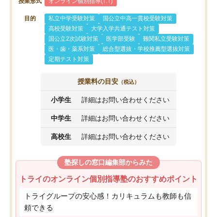
授業形式
オンライン個別指導(1:1)
目的
私立中学受験対策
国公立中高一貫校受験対策
高校受験対策
大学入学共通テスト対策
国公立2次試験対策
医学部受験
難関私立受験対策
医・歯・薬系対策
総合型選抜・学校推薦型選抜対策
定期テスト対策
授業料の目安
（税込）
小学生
詳細はお問い合わせください
中学生
詳細はお問い合わせください
高校生
詳細はお問い合わせください
塾探しの窓口編集部からみた
トライのオンライン個別指導塾のおすすめポイント
トライグループの安心感！カリキュラムも教師も信
頼できる