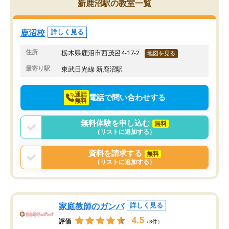
新鹿沼駅の教室一覧
ってしまったけどとても
方で通ってよかったと思
鹿沼校
詳しく見る
住所
栃木県鹿沼市西茂呂4-17-2
地図を見る
最寄り駅
東武日光線 新鹿沼駅
通話
電話で問い合わせする
無料
無料体験を申し込む
無料
（リストに追加する）
資料を請求する
無料
（リストに追加する）
家庭教師のガンバ
詳しく見る
4.5
評価
（3件）