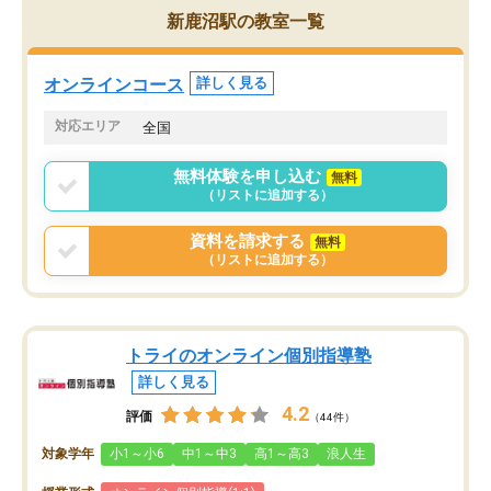
た英語の偏差値が10以上
チングのおかげで、停滞期もモチベー
新鹿沼駅の教室一覧
していた公立高校に無事
ションを維持できました。「やらされ
た。自分から学ぶ姿勢を
る勉強」から「目標のための勉強」へ
たい家庭には本当におす
意識が変わったことが、目標校への合
オンラインコース
詳しく見る
思います。
格に繋がったと思います。
対応エリア
全国
無料体験を申し込む
無料
（リストに追加する）
資料を請求する
無料
（リストに追加する）
トライのオンライン個別指導塾
詳しく見る
4.2
評価
（44件）
対象学年
小1～小6
中1～中3
高1～高3
浪人生