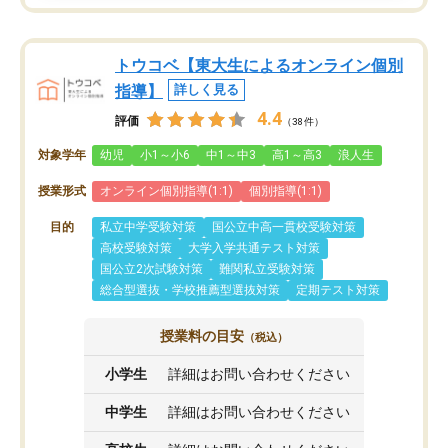
トウコベ【東大生によるオンライン個別
指導】
詳しく見る
4.4
評価
（38件）
対象学年
幼児
小1～小6
中1～中3
高1～高3
浪人生
授業形式
オンライン個別指導(1:1)
個別指導(1:1)
目的
私立中学受験対策
国公立中高一貫校受験対策
高校受験対策
大学入学共通テスト対策
国公立2次試験対策
難関私立受験対策
総合型選抜・学校推薦型選抜対策
定期テスト対策
授業料の目安
（税込）
小学生
詳細はお問い合わせください
中学生
詳細はお問い合わせください