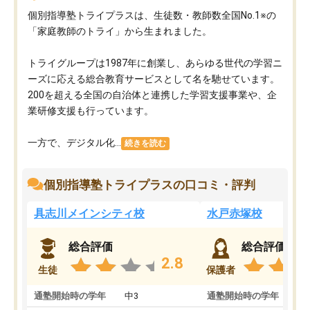
個別指導塾トライプラスは、生徒数・教師数全国No.1※の
「家庭教師のトライ」から生まれました。
トライグループは1987年に創業し、あらゆる世代の学習ニ
ーズに応える総合教育サービスとして名を馳せています。
200を超える全国の自治体と連携した学習支援事業や、企
業研修支援も行っています。
一方で、デジタル化...
続きを読む
個別指導塾トライプラスの口コミ・評判
具志川メインシティ校
水戸赤塚校
総合評価
総合評価
2.8
生徒
保護者
通塾開始時の学年
中3
通塾開始時の学年
中