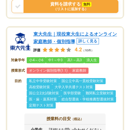
資料を請求する
無料
（リストに追加する）
東大先生｜現役東大生によるオンライン
家庭教師・個別指導
詳しく見る
4.2
評価
（10件）
対象学年
小4～小6
中1～中3
高1～高3
浪人生
授業形式
オンライン個別指導(1:1)
家庭教師
目的
私立中学受験対策
国公立中高一貫校受験対策
高校受験対策
大学入学共通テスト対策
国公立2次試験対策
医学部受験
難関私立受験対策
医・歯・薬系対策
総合型選抜・学校推薦型選抜対策
定期テスト対策
授業料の目安
（税込）
小学生
詳細はお問い合わせください