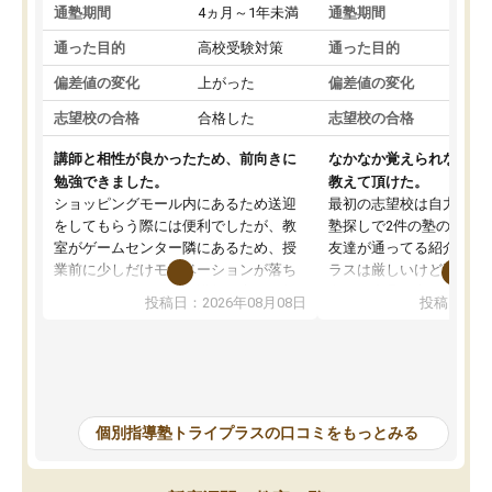
通塾期間
4ヵ月～1年未満
通塾期間
4
通った目的
高校受験対策
通った目的
高
偏差値の変化
上がった
偏差値の変化
変
志望校の合格
合格した
志望校の合格
合
講師と相性が良かったため、前向きに
なかなか覚えられなかっ
勉強できました。
教えて頂けた。
ショッピングモール内にあるため送迎
最初の志望校は自力では
をしてもらう際には便利でしたが、教
塾探しで2件の塾の説明
室がゲームセンター隣にあるため、授
友達が通ってる紹介で行
業前に少しだけモチベーションが落ち
ラスは厳しいけど頑張れ
ることもありました。講師の方とは相
向きな意見を言ってくれ
投稿日：2026年08月08日
投稿日：20
性が良かったため、とても話しやすく
希望のある方に決めまし
勉強にもかなり前向きに取り組めたと
塾行ってるからと自宅で
思います。私自身人見知りな性格です
そかになって成績が落ち
が、個別指導ということもあり、質問
げることになってしまっ
もしやすく授業形式が合っていまし
ナスな事は言わず励まし
た。難しい問題では解説をより細かく
を教えて頂き出来ないこ
個別指導塾トライプラスの口コミをもっとみる
書いてくれたりと、生徒一人一人に合
うになった、覚えられた
った授業を考えてくれます。
ころ見て、見捨てず教え
当に感謝しかないです。