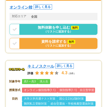
くなってきたようなので
オンラインツールを使用した単語帳の
お願いして良かったと思
オンライン校
詳しく見る
共有があり宿題もそちらで出される形
も合わなければチェンジ
でした。
娘は3科目ともずっと同
対応エリア
全国
2ヶ月で担当講師の方がお辞めになると
言う事で講師変更の申し出があり、あ
無料体験を申し込む
無料
まりに短期での変更だった為、塾に通
（リストに追加する）
う事にして退会しました。遅れも取り
戻せ、授業内容や講師の方は良かった
資料を請求する
無料
と思います。
（リストに追加する）
キミノスクール
詳しく見る
4.3
評価
（5件）
対象学年
高1～高3
浪人生
授業形式
オンライン個別指導(1:1)
個別指導(1:1)
自立型学習
目的
大学入学共通テスト対策
国公立2次試験対策
難関私立受験対策
総合型選抜・学校推薦型選抜対策