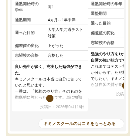
通塾開始時の
通塾開始時の学年
中
高1
学年
通塾期間
通塾期間
4ヵ月～1年未満
通った目的
大学入学共通テスト
通った目的
偏差値の変化
対策
志望校の合格
偏差値の変化
上がった
勉強のやり方を1から教
志望校の合格
合格した
自習の強い味方です。
これまではテスト前に何
良い先生が多く、充実した勉強ができ
か分からず、ただ机に座
た。
でしたが、キミノスクー
キミノスクールは本当に自分に合って
らは自習の質が劇的に変
いたと思います。
先生が毎日何をすべきか
一番は、「勉強のやり方」そのものを
投稿日：20
を明確にしてくれるので
徹底的に教わったことです。単に知識
ずに学習に取り組めるよ
を詰め込むのではなく、自学自習の習
投稿日：2026年04月16日
が一番の収穫です。
慣が身につくよう並走してくれるの
授業で教えてもらうとい
で、通塾日以外も机に向かうのが苦で
の仕方をコーチングして
はなくなりました。
キミノスクールの口コミをもっとみる
ルなので、家での学習習
身につきました。結果と
講師の方との距離も近く、親身なコー