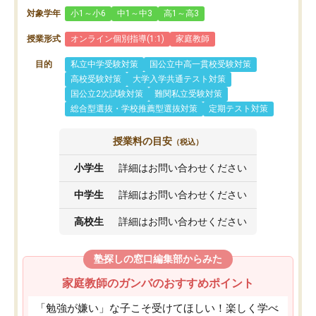
対象学年
小1～小6
中1～中3
高1～高3
授業形式
オンライン個別指導(1:1)
家庭教師
目的
私立中学受験対策
国公立中高一貫校受験対策
高校受験対策
大学入学共通テスト対策
国公立2次試験対策
難関私立受験対策
総合型選抜・学校推薦型選抜対策
定期テスト対策
授業料の目安
（税込）
小学生
詳細はお問い合わせください
中学生
詳細はお問い合わせください
高校生
詳細はお問い合わせください
塾探しの窓口編集部からみた
家庭教師のガンバのおすすめポイント
「勉強が嫌い」な子こそ受けてほしい！楽しく学べ