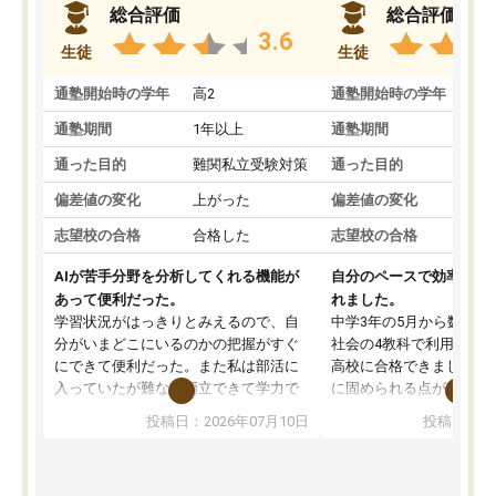
総合評価
総合評価
3.6
生徒
生徒
通塾開始時の学年
高2
通塾開始時の学年
中
通塾期間
1年以上
通塾期間
通った目的
難関私立受験対策
通った目的
偏差値の変化
上がった
偏差値の変化
志望校の合格
合格した
志望校の合格
AIが苦手分野を分析してくれる機能が
自分のペースで効率よく
あって便利だった。
れました。
学習状況がはっきりとみえるので、自
中学3年の5月から数学・
分がいまどこにいるのかの把握がすぐ
社会の4教科で利用し、偏
にできて便利だった。また私は部活に
高校に合格できました。
入っていたが難なく両立できて学力で
に固められる点が魅力で
も部活でも結果を残すことができてよ
れる「ウォームアップ」
投稿日：2026年07月10日
投稿日：20
かった。また問題演習の際に、自分が
項目のおかげで、手軽に
一度間違えた問題を繰り返し学習でき
せられます。何度も間違
たので苦手だった英語の克服につなが
「特訓」項目で徹底的に