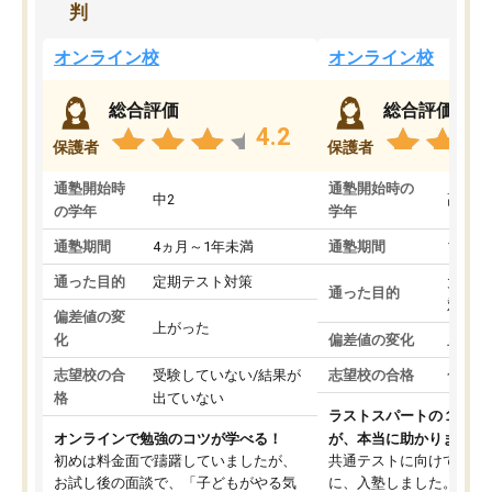
判
オンライン校
オンライン校
総合評価
総合評価
4.2
保護者
保護者
通塾開始時
通塾開始時の
中2
高3
の学年
学年
通塾期間
4ヵ月～1年未満
通塾期間
1～3
通った目的
定期テスト対策
大学入
通った目的
対策
偏差値の変
上がった
化
偏差値の変化
上がっ
志望校の合
受験していない/結果が
志望校の合格
合格し
格
出ていない
ラストスパートの１か月
オンラインで勉強のコツが学べる！
が、本当に助かりました
初めは料金面で躊躇していましたが、
共通テストに向けての追
お試し後の面談で、「子どもがやる気
に、入塾しました。田舎