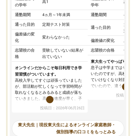
高1
高3
の学年
学年
通塾期間
4ヵ月～1年未満
通塾期間
4ヵ月
通った目的
定期テスト対策
大学入
通った目的
対策
偏差値の変
変わらなかった
化
偏差値の変化
上がっ
志望校の合
受験していない/結果が
志望校の合格
合格し
格
出ていない
東大生ってやっぱりすご
息子は中学まではそこそ
オンラインだからこそ毎日利用でき学
いたのですが、高校に入
習習慣がついています。
ていけなくなり対面の塾
高校入学してすぐは頑張っていました
でいたので、違うアプロ
が、部活動が忙しくなって学習時間が
考えて入りました。地元
取れなくなるとみるみると成績が落ち
投稿日：20
で、当初は模試でD判定
ていきました。高校の進度が早く、子
していたのですが、やは
供も家に帰って勉強の話すると嫌な反
投稿日：2026年06月26日
験勉強に詳しく、先生か
応を示します。東大先生にお願いして
受け合格できました。ま
からは効率的な計画を先生が立ててく
自習室が毎日使えていつ
れるので、親としても安心です。毎日
東大先生｜現役東大生によるオンライン家庭教師・
るのが心強かったようで
使える自習室とかもあり、わからない
個別指導の口コミをもっとみる
謝です。
ところがあれば先生が回答してくれる