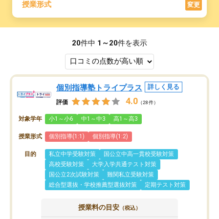
授業形式
変更
20
件中
1～20
件を表示
個別指導塾トライプラス
詳しく見る
4.0
評価
（28件）
対象学年
小1～小6
中1～中3
高1～高3
授業形式
個別指導(1:1)
個別指導(1:2)
目的
私立中学受験対策
国公立中高一貫校受験対策
高校受験対策
大学入学共通テスト対策
国公立2次試験対策
難関私立受験対策
総合型選抜・学校推薦型選抜対策
定期テスト対策
授業料の目安
（税込）