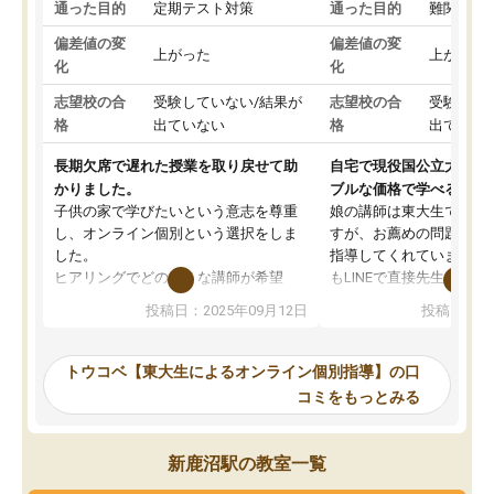
通った目的
定期テスト対策
通った目的
難関私立
偏差値の変
偏差値の変
上がった
上がった
化
化
志望校の合
受験していない/結果が
志望校の合
受験して
格
出ていない
格
出ていな
長期欠席で遅れた授業を取り戻せて助
自宅で現役国公立大学生
かりました。
ブルな価格で学べる
子供の家で学びたいという意志を尊重
娘の講師は東大生では無
し、オンライン個別という選択をしま
すが、お薦めの問題集や
した。
指導してくれています。2
ヒアリングでどのような講師が希望
もLINEで直接先生に質問
か、オプションは付帯するかなど選ぶ
教科でも)。受講科目や
投稿日：2025年09月12日
投稿日：20
事が出来ました。
めれるので、個人に合っ
講師とのマッチング後講師との初回ミ
ると思います。カリキュ
ーティングを行い、その講師で良いか
いなのがあり(有料)、受
トウコベ【東大生によるオンライン個別指導】の口
他の講師を希望するか子供との相性も
ことをどんなスケジュー
コミをもっとみる
見てから講師を決定する事ができま
くか相談したのですが、
す。
ち期待したものではなく
うちの子は、初回面談の講師の方で決
内容でした。それでも明
新鹿沼駅の教室一覧
定しました。
やる気も出ましたし、苦