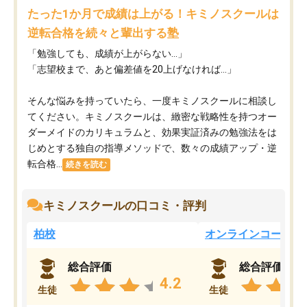
たった1か月で成績は上がる！キミノスクールは
逆転合格を続々と輩出する塾
「勉強しても、成績が上がらない…」
「志望校まで、あと偏差値を20上げなければ…」
そんな悩みを持っていたら、一度キミノスクールに相談し
てください。キミノスクールは、緻密な戦略性を持つオー
ダーメイドのカリキュラムと、効果実証済みの勉強法をは
じめとする独自の指導メソッドで、数々の成績アップ・逆
転合格...
続きを読む
キミノスクールの口コミ・評判
柏校
オンラインコース
総合評価
総合評価
4.2
生徒
生徒