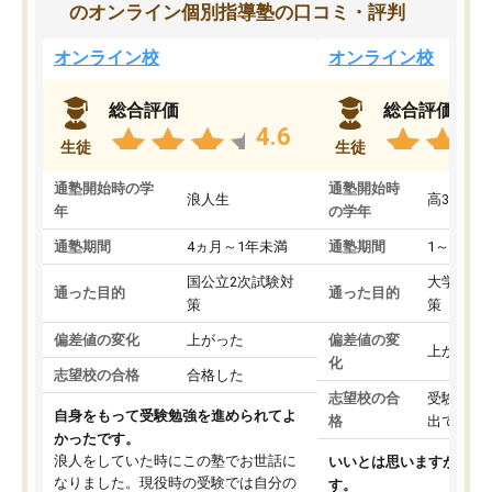
のオンライン個別指導塾の口コミ・評判
オンライン校
オンライン校
総合評価
総合評価
4.6
生徒
生徒
通塾開始時の学
通塾開始時
浪人生
高3
年
の学年
通塾期間
4ヵ月～1年未満
通塾期間
1～3ヵ月
国公立2次試験対
大学入学
通った目的
通った目的
策
策
偏差値の変化
上がった
偏差値の変
上がった
化
志望校の合格
合格した
志望校の合
受験して
自身をもって受験勉強を進められてよ
格
出ていな
かったです。
浪人をしていた時にこの塾でお世話に
いいとは思いますが、料
なりました。現役時の受験では自分の
す。