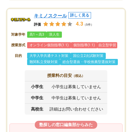
キミノスクール
詳しく見る
4.3
評価
（5件）
対象学年
高1～高3
浪人生
授業形式
オンライン個別指導(1:1)
個別指導(1:1)
自立型学習
目的
大学入学共通テスト対策
国公立2次試験対策
難関私立受験対策
総合型選抜・学校推薦型選抜対策
授業料の目安
（税込）
小学生
小学生は募集していません
中学生
中学生は募集していません
高校生
詳細はお問い合わせください
塾探しの窓口編集部からみた