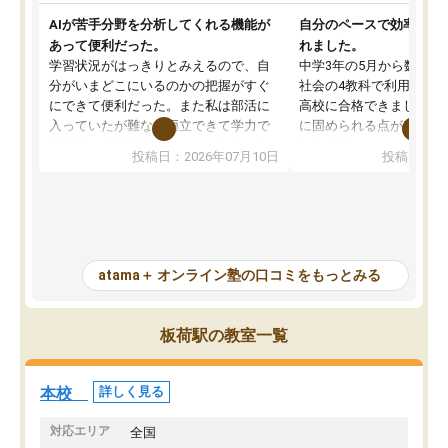
AIが苦手分野を分析してくれる機能が
自分のペースで効率よく
あって便利だった。
れました。
学習状況がはっきりとみえるので、自
中学3年の5月から数学・
分がいまどこにいるのかの把握がすぐ
社会の4教科で利用し、偏
にできて便利だった。また私は部活に
高校に合格できました。
入っていたが難なく両立できて学力で
に固められる点が魅力で
も部活でも結果を残すことができてよ
れる「ウォームアップ」
投稿日：2026年07月10日
投稿日：20
かった。また問題演習の際に、自分が
項目のおかげで、手軽に
一度間違えた問題を繰り返し学習でき
せられます。何度も間違
たので苦手だった英語の克服につなが
「特訓」項目で徹底的に
った点もよかった。ただAIをアピール
め、苦手克服に非常に役
して活用するのは良かった点もあった
また、その日の勉強時間
が、自分で自分の管理ができない人に
元数が可視化されるので
atama＋ オンライン塾の口コミをもっとみる
とっては難しい部分もあるのではない
しながら意欲的に取り組
かと思った。
常に効果を実感している
になった現在も大学受験
板荷駅の教室一覧
して利用しており、自信
すめできる塾です。
本校
詳しく見る
対応エリア
全国