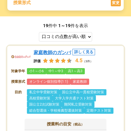
授業形式
変更
19
件中
1～19
件を表示
家庭教師のガンバ
詳しく見る
4.5
評価
（3件）
対象学年
小1～小6
中1～中3
高1～高3
授業形式
オンライン個別指導(1:1)
家庭教師
目的
私立中学受験対策
国公立中高一貫校受験対策
高校受験対策
大学入学共通テスト対策
国公立2次試験対策
難関私立受験対策
総合型選抜・学校推薦型選抜対策
定期テスト対策
授業料の目安
（税込）