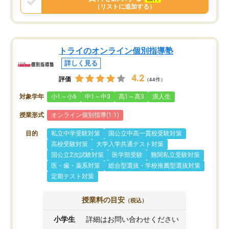
（リストに追加する）
トライのオンライン個別指導塾
詳しく見る
4.2
評価
（44件）
対象学年
小1～小6
中1～中3
高1～高3
浪人生
授業形式
オンライン個別指導(1:1)
目的
私立中学受験対策
国公立中高一貫校受験対策
高校受験対策
大学入学共通テスト対策
国公立2次試験対策
医学部受験
難関私立受験対策
医・歯・薬系対策
総合型選抜・学校推薦型選抜対策
定期テスト対策
授業料の目安
（税込）
小学生
詳細はお問い合わせください