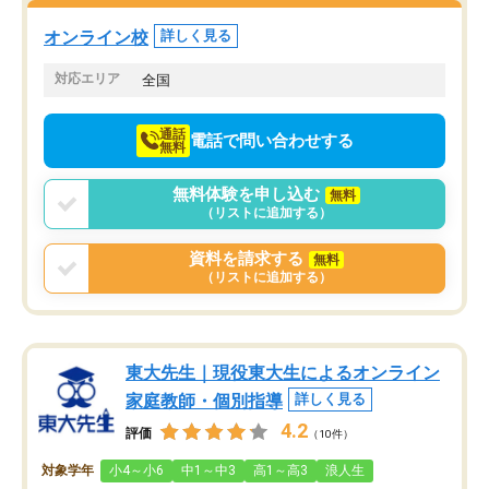
塾を受けています。狙い通り、少しず
つ成績も上がり、苦手意識も無くなっ
オンライン校
詳しく見る
てきたので、さらに苦手な数学も追加
でお願いしました。来年の高校受験に
対応エリア
全国
向けて頑張っています。
通話
電話で問い合わせする
無料
無料体験を申し込む
無料
（リストに追加する）
資料を請求する
無料
（リストに追加する）
東大先生｜現役東大生によるオンライン
家庭教師・個別指導
詳しく見る
4.2
評価
（10件）
対象学年
小4～小6
中1～中3
高1～高3
浪人生