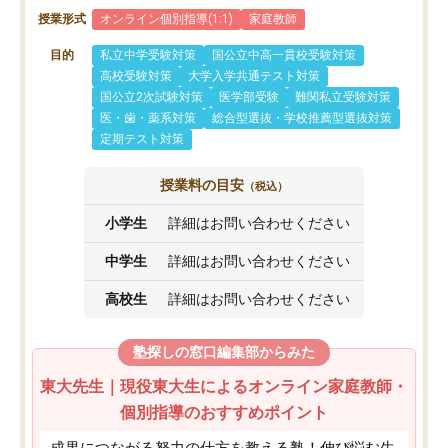
授業形式
オンライン個別指導(1:1)
家庭教師
目的
私立中学受験対策
国公立中高一貫校受験対策
高校受験対策
大学入学共通テスト対策
国公立2次試験対策
医学部受験
難関私立受験対策
医・歯・薬系対策
総合型選抜・学校推薦型選抜対策
定期テスト対策
授業料の目安
（税込）
小学生
詳細はお問い合わせください
中学生
詳細はお問い合わせください
高校生
詳細はお問い合わせください
塾探しの窓口編集部からみた
東大先生｜現役東大生によるオンライン家庭教師・
個別指導のおすすめポイント
成果につながる努力の仕方を教える塾！伸び悩む生