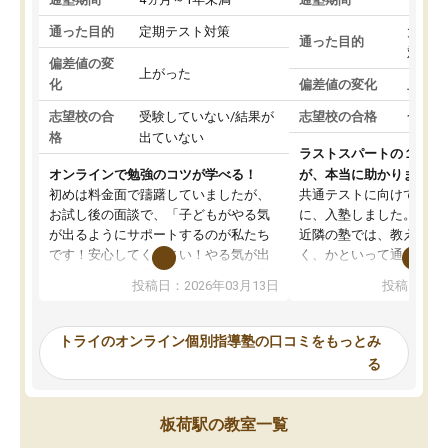
通った目的
定期テスト対策
大学入
通った目的
対策
偏差値の変
上がった
化
偏差値の変化
上がっ
志望校の合
受験していない/結果が
志望校の合格
合格し
格
出ていない
ラストスパートの１か月
オンラインで勉強のコツが学べる！
が、本当に助かりました
初めは料金面で躊躇していましたが、
共通テストに向けての追
お試し後の面談で、「子どもがやる気
に、入塾しました。田舎
が出るようにサポートするのが私たち
近隣の塾では、教えても
です！安心してください！やる気が出
く、かといって通うには
ないのは私たち講師の責任です」と言
が、トライならオンライ
投稿日：2026年03月13日
投稿日：20
ってくださり、確かに！と考えて、思
可能なので本当に助かり
い切って入塾しました。英語が苦手だ
テストの内容重視でした
ったんですが、学生の先生から学ぶこ
らないところをピンポイ
トライのオンライン個別指導塾の口コミをもっとみ
とで、勉強のコツみたいなものをつか
頂いて、とてもわかりや
る
み、徐々に成績が上がったらいいなと
していました。一生を左
思っていました。何が今足りないのか
スト、多少お金がかかっ
を的確に指導いただき、子どももびっ
思い切って入塾してよか
板荷駅の教室一覧
くりするほど楽しんでやる気を持って