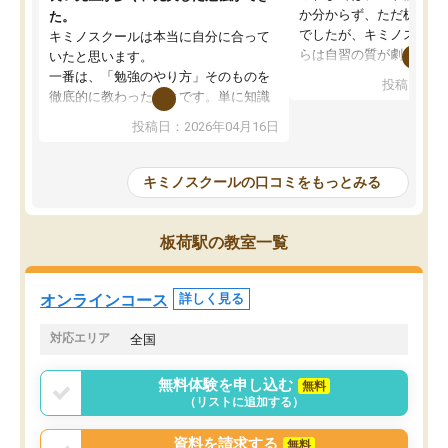
か分からず、ただ机に座
た。
でしたが、キミノスクー
キミノスクールは本当に自分に合って
らは自習の質が劇的に変
いたと思います。
先生が毎日何をすべきか
一番は、「勉強のやり方」そのものを
投稿日：20
を明確にしてくれるので
徹底的に教わったことです。単に知識
ずに学習に取り組めるよ
を詰め込むのではなく、自学自習の習
投稿日：2026年04月16日
が一番の収穫です。
慣が身につくよう並走してくれるの
授業で教えてもらうとい
で、通塾日以外も机に向かうのが苦で
の仕方をコーチングして
はなくなりました。
キミノスクールの口コミをもっとみる
ルなので、家での学習習
身につきました。結果と
講師の方との距離も近く、親身なコー
た英語の偏差値が10以上
チングのおかげで、停滞期もモチベー
板荷駅の教室一覧
していた公立高校に無事
ションを維持できました。「やらされ
た。自分から学ぶ姿勢を
る勉強」から「目標のための勉強」へ
たい家庭には本当におす
意識が変わったことが、目標校への合
オンラインコース
詳しく見る
思います。
格に繋がったと思います。
対応エリア
全国
無料体験を申し込む
無料
（リストに追加する）
資料を請求する
無料