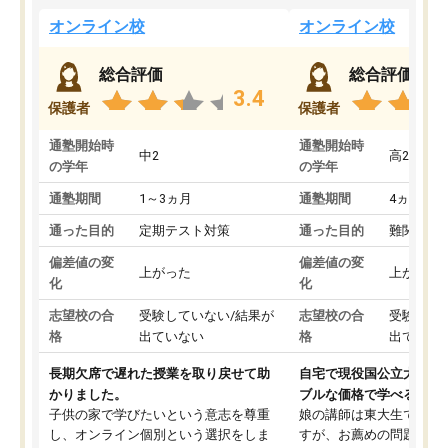
オンライン校
オンライン校
総合評価
総合評価
3.4
保護者
保護者
通塾開始時
通塾開始時
中2
高2
の学年
の学年
通塾期間
1～3ヵ月
通塾期間
4ヵ月～1
通った目的
定期テスト対策
通った目的
難関私立
偏差値の変
偏差値の変
上がった
上がった
化
化
志望校の合
受験していない/結果が
志望校の合
受験して
格
出ていない
格
出ていな
長期欠席で遅れた授業を取り戻せて助
自宅で現役国公立大学生
かりました。
ブルな価格で学べる
子供の家で学びたいという意志を尊重
娘の講師は東大生では無
し、オンライン個別という選択をしま
すが、お薦めの問題集や