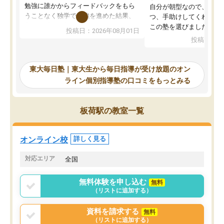
勉強に誰かからフィードバックをもら
自分が朝型なので、自習
うことなく独学で勉強を進めた結果、
つ、手助けしてくれる設
入試本番に地歴の学習が間に合わず不
この塾を選びました。
投稿日：2026年08月01日
合格となってしまいました。その経験
投稿日：20
を踏まえ、浪人が決まった際に勉強計
画を考えてもらえる塾を探した結果、
東大毎日塾にたどり着きました。学習
東大毎日塾｜東大生から毎日指導が受け放題のオン
の長期計画や日々の勉強のやり方につ
ライン個別指導塾の口コミをもっとみる
いて客観的なアドバイスをいただけた
ので、自信をもって受験勉強を進める
ことができました。自分のように勉強
板荷駅の教室一覧
のやり方や進捗管理で苦労している方
には特におすすめしたい塾です。
オンライン校
詳しく見る
対応エリア
全国
無料体験を申し込む
無料
（リストに追加する）
資料を請求する
無料
（リストに追加する）