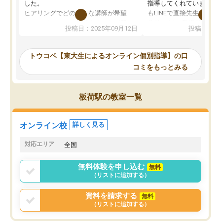
した。
指導してくれています。2
ヒアリングでどのような講師が希望
もLINEで直接先生に質問
か、オプションは付帯するかなど選ぶ
教科でも)。受講科目や
投稿日：2025年09月12日
投稿日：20
事が出来ました。
めれるので、個人に合っ
講師とのマッチング後講師との初回ミ
ると思います。カリキュ
ーティングを行い、その講師で良いか
いなのがあり(有料)、受
トウコベ【東大生によるオンライン個別指導】の口
他の講師を希望するか子供との相性も
ことをどんなスケジュー
コミをもっとみる
見てから講師を決定する事ができま
くか相談したのですが、
す。
ち期待したものではなく
うちの子は、初回面談の講師の方で決
内容でした。それでも明
板荷駅の教室一覧
定しました。
やる気も出ましたし、苦
くなってきたようなので
オンラインツールを使用した単語帳の
お願いして良かったと思
オンライン校
詳しく見る
共有があり宿題もそちらで出される形
も合わなければチェンジ
でした。
娘は3科目ともずっと同
対応エリア
全国
2ヶ月で担当講師の方がお辞めになると
言う事で講師変更の申し出があり、あ
無料体験を申し込む
無料
まりに短期での変更だった為、塾に通
（リストに追加する）
う事にして退会しました。遅れも取り
戻せ、授業内容や講師の方は良かった
資料を請求する
無料
と思います。
（リストに追加する）