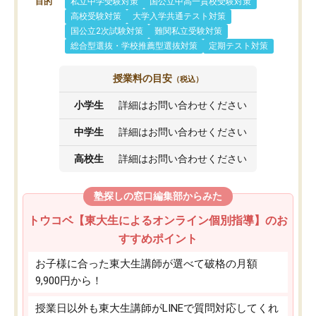
目的
私立中学受験対策
国公立中高一貫校受験対策
高校受験対策
大学入学共通テスト対策
国公立2次試験対策
難関私立受験対策
総合型選抜・学校推薦型選抜対策
定期テスト対策
授業料の目安
（税込）
小学生
詳細はお問い合わせください
中学生
詳細はお問い合わせください
高校生
詳細はお問い合わせください
塾探しの窓口編集部からみた
トウコベ【東大生によるオンライン個別指導】のお
すすめポイント
お子様に合った東大生講師が選べて破格の月額
9,900円から！
授業日以外も東大生講師がLINEで質問対応してくれ