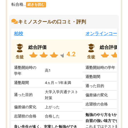
転合格...
続きを読む
キミノスクールの口コミ・評判
柏校
オンラインコース
総合評価
総合評価
4.2
生徒
生徒
通塾開始時の
通塾開始時の学年
中
高1
学年
通塾期間
通塾期間
4ヵ月～1年未満
通った目的
大学入学共通テスト
通った目的
偏差値の変化
対策
志望校の合格
偏差値の変化
上がった
勉強のやり方を1から教
志望校の合格
合格した
自習の強い味方です。
これまではテスト前に何
良い先生が多く、充実した勉強ができ