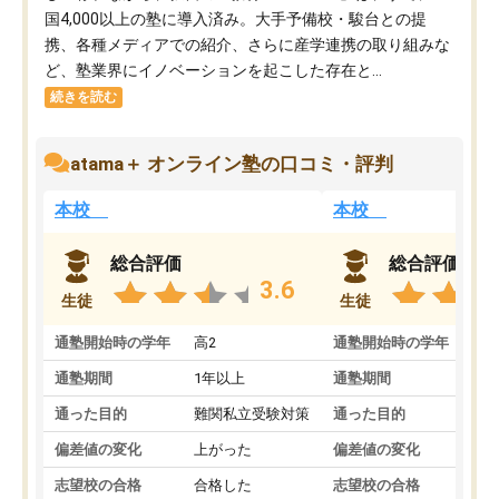
国4,000以上の塾に導入済み。大手予備校・駿台との提
携、各種メディアでの紹介、さらに産学連携の取り組みな
ど、塾業界にイノベーションを起こした存在と...
続きを読む
atama＋ オンライン塾の口コミ・評判
本校
本校
総合評価
総合評価
3.6
生徒
生徒
通塾開始時の学年
高2
通塾開始時の学年
中
通塾期間
1年以上
通塾期間
通った目的
難関私立受験対策
通った目的
偏差値の変化
上がった
偏差値の変化
志望校の合格
合格した
志望校の合格