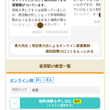
いたのですが、高校に入
習習慣がついています。
ていけなくなり対面の塾
高校入学してすぐは頑張っていました
でいたので、違うアプロ
が、部活動が忙しくなって学習時間が
考えて入りました。地元
取れなくなるとみるみると成績が落ち
投稿日：20
で、当初は模試でD判定
ていきました。高校の進度が早く、子
していたのですが、やは
供も家に帰って勉強の話すると嫌な反
投稿日：2026年06月26日
験勉強に詳しく、先生か
応を示します。東大先生にお願いして
受け合格できました。ま
からは効率的な計画を先生が立ててく
自習室が毎日使えていつ
れるので、親としても安心です。毎日
東大先生｜現役東大生によるオンライン家庭教師・
るのが心強かったようで
使える自習室とかもあり、わからない
個別指導の口コミをもっとみる
謝です。
ところがあれば先生が回答してくれる
のも重宝しています。
板荷駅の教室一覧
オンライン校
詳しく見る
対応エリア
全国
無料体験を申し込む
無料
（リストに追加する）