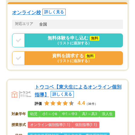
オンライン校
詳しく見る
対応エリア
全国
無料体験を申し込む
無料
（リストに追加する）
資料を請求する
無料
（リストに追加する）
トウコベ【東大生によるオンライン個別
指導】
詳しく見る
4.4
評価
（38件）
対象学年
幼児
小1～小6
中1～中3
高1～高3
浪人生
授業形式
オンライン個別指導(1:1)
個別指導(1:1)