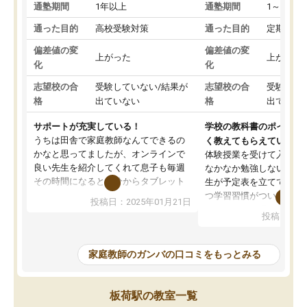
通塾期間
1年以上
通塾期間
1～3ヵ月
通った目的
高校受験対策
通った目的
定期テス
偏差値の変
偏差値の変
上がった
上がった
化
化
志望校の合
受験していない/結果が
志望校の合
受験して
格
出ていない
格
出ていな
サポートが充実している！
学校の教科書のポイント
うちは田舎で家庭教師なんてできるの
く教えてもらえている
かなと思ってましたが、オンラインで
体験授業を受けて入塾し
良い先生を紹介してくれて息子も毎週
なかなか勉強しない息子
その時間になると自分からタブレット
生が予定表を立ててくれ
を開いてzoomを繋げるようになりまし
つ学習習慣がついてきま
投稿日：2025年01月21日
た！5科目なんでもOKなのもとても気
オンラインで週に一度の
投稿日：20
に入っています
指導が無い日も予定表に
成績もだいぶ下の方でしたが、通い始
したり、LINEでわから
めて1年ほどだった今では平均点以上の
問できるのでとても助か
家庭教師のガンバの口コミをもっとみる
科目が増えてきました！あと1年受験ま
であるので無料の週末教室を使用しな
がら頑張って欲しいと思います！
板荷駅の教室一覧