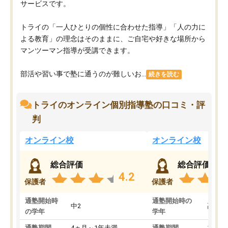
サービスです。
トライの「一人ひとりの個性に合わせた指導」「人の力に
よる教育」の理念はそのままに、ご自宅や好きな場所から
マンツーマン指導が受講できます。
部活や習い事で塾に通うのが難しいお...
続きを読む
トライのオンライン個別指導塾の口コミ・評
判
オンライン校
オンライン校
総合評価
総合評価
4.2
保護者
保護者
通塾開始時
通塾開始時の
中2
高3
の学年
学年
通塾期間
4ヵ月～1年未満
通塾期間
1～3