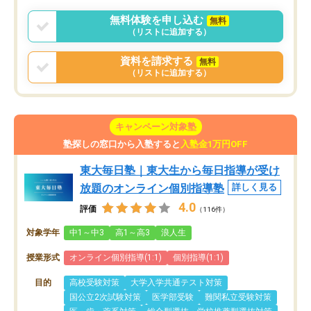
無料体験を申し込む
無料
（リストに追加する）
資料を請求する
無料
（リストに追加する）
キャンペーン対象塾
塾探しの窓口から入塾すると
入塾金1万円OFF
東大毎日塾｜東大生から毎日指導が受け
放題のオンライン個別指導塾
詳しく見る
4.0
評価
（116件）
対象学年
中1～中3
高1～高3
浪人生
授業形式
オンライン個別指導(1:1)
個別指導(1:1)
目的
高校受験対策
大学入学共通テスト対策
国公立2次試験対策
医学部受験
難関私立受験対策