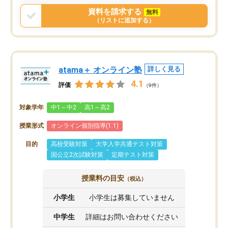
資料を請求する
無料
（リストに追加する）
atama＋ オンライン塾
詳しく見る
4.1
評価
（9件）
対象学年
中1～中2
高1～高2
授業形式
オンライン個別指導(1:1)
目的
高校受験対策
大学入学共通テスト対策
国公立2次試験対策
定期テスト対策
授業料の目安
（税込）
小学生
小学生は募集していません
中学生
詳細はお問い合わせください