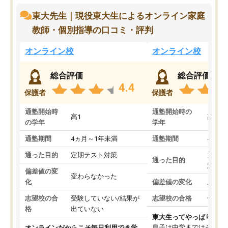
東大先生｜現役東大生によるオンライン家庭
教師・個別指導の口コミ・評判
オンライン校
オンライン校
総合評価
総合評価
4.4
保護者
保護者
通塾開始時
通塾開始時の
高1
高3
の学年
学年
通塾期間
4ヵ月～1年未満
通塾期間
4ヵ月
通った目的
定期テスト対策
大学入
通った目的
対策
偏差値の変
変わらなかった
化
偏差値の変化
上がっ
志望校の合
受験していない/結果が
志望校の合格
合格し
格
出ていない
東大生ってやっぱりすご
息子は中学まではそこそ
オンラインだからこそ毎日利用でき学