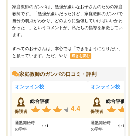
家庭教師のガンバは、勉強が嫌いなお子さんのための家庭
教師です。「勉強が嫌いだったけど、家庭教師のガンバで
自分の弱点がわかり、どのように勉強していけばいいかわ
かった！」というコメントが、私たちの指導を象徴してい
ます。
すべてのお子さんは、本心では「できるようになりたい」
と願っています。ただ、やり...
続きを読む
家庭教師のガンバの口コミ・評判
オンライン校
オンライン校
総合評価
総合評価
4.4
保護者
保護者
通塾開始時
通塾開始時
中1
中1
の学年
の学年