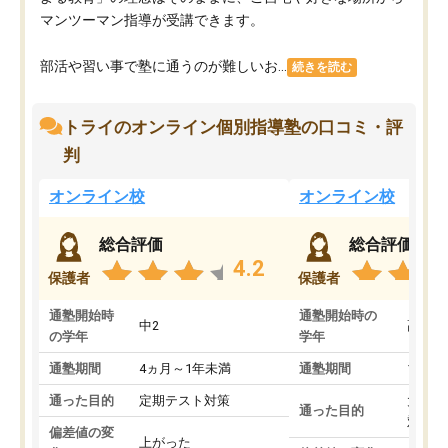
マンツーマン指導が受講できます。
部活や習い事で塾に通うのが難しいお...
続きを読む
トライのオンライン個別指導塾の口コミ・評
判
オンライン校
オンライン校
総合評価
総合評価
4.2
保護者
保護者
通塾開始時
通塾開始時の
中2
高3
の学年
学年
通塾期間
4ヵ月～1年未満
通塾期間
1～3
通った目的
定期テスト対策
大学入
通った目的
対策
偏差値の変
上がった