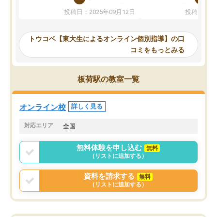
か、オプションは付帯するかなど選ぶ
教科でも)。受講科目や
投稿日：2025年09月12日
投稿日：20
事が出来ました。
めれるので、個人に合っ
講師とのマッチング後講師との初回ミ
ると思います。カリキュ
ーティングを行い、その講師で良いか
いなのがあり(有料)、受
トウコベ【東大生によるオンライン個別指導】の口
他の講師を希望するか子供との相性も
ことをどんなスケジュー
コミをもっとみる
見てから講師を決定する事ができま
くか相談したのですが、
す。
ち期待したものではなく
うちの子は、初回面談の講師の方で決
内容でした。それでも明
板荷駅の教室一覧
定しました。
やる気も出ましたし、苦
くなってきたようなので
オンラインツールを使用した単語帳の
お願いして良かったと思
オンライン校
詳しく見る
共有があり宿題もそちらで出される形
も合わなければチェンジ
でした。
娘は3科目ともずっと同
対応エリア
全国
2ヶ月で担当講師の方がお辞めになると
言う事で講師変更の申し出があり、あ
無料体験を申し込む
無料
まりに短期での変更だった為、塾に通
（リストに追加する）
う事にして退会しました。遅れも取り
戻せ、授業内容や講師の方は良かった
資料を請求する
無料
と思います。
（リストに追加する）