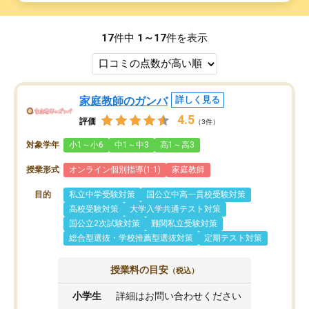
17
件中
1～17
件を表示
家庭教師のガンバ
詳しく見る
4.5
評価
（3件）
対象学年
小1～小6
中1～中3
高1～高3
授業形式
オンライン個別指導(1:1)
家庭教師
目的
私立中学受験対策
国公立中高一貫校受験対策
高校受験対策
大学入学共通テスト対策
国公立2次試験対策
難関私立受験対策
総合型選抜・学校推薦型選抜対策
定期テスト対策
授業料の目安
（税込）
小学生
詳細はお問い合わせください