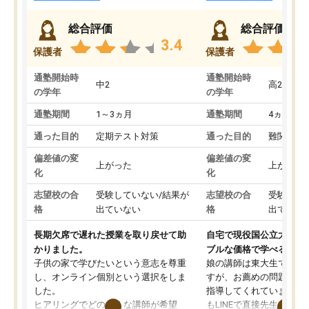
総合評価
総合評価
3.4
保護者
保護者
通塾開始時
通塾開始時
中2
高2
の学年
の学年
通塾期間
1～3ヵ月
通塾期間
4ヵ月～1
通った目的
定期テスト対策
通った目的
難関私立
偏差値の変
偏差値の変
上がった
上がった
化
化
志望校の合
受験していない/結果が
志望校の合
受験して
格
出ていない
格
出ていな
長期欠席で遅れた授業を取り戻せて助
自宅で現役国公立大学生
かりました。
ブルな価格で学べる
子供の家で学びたいという意志を尊重
娘の講師は東大生では無
し、オンライン個別という選択をしま
すが、お薦めの問題集や
した。
指導してくれています。2
ヒアリングでどのような講師が希望
もLINEで直接先生に質問