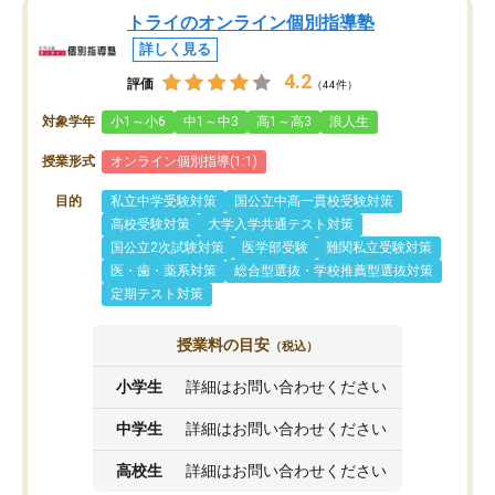
トライのオンライン個別指導塾
詳しく見る
4.2
評価
（44件）
対象学年
小1～小6
中1～中3
高1～高3
浪人生
授業形式
オンライン個別指導(1:1)
目的
私立中学受験対策
国公立中高一貫校受験対策
高校受験対策
大学入学共通テスト対策
国公立2次試験対策
医学部受験
難関私立受験対策
医・歯・薬系対策
総合型選抜・学校推薦型選抜対策
定期テスト対策
授業料の目安
（税込）
小学生
詳細はお問い合わせください
中学生
詳細はお問い合わせください
高校生
詳細はお問い合わせください