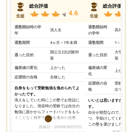
総合評価
総合評価
4.6
生徒
生徒
通塾開始時の学
通塾開始時
浪人生
高3
年
の学年
通塾期間
4ヵ月～1年未満
通塾期間
1～3ヵ月
国公立2次試験対
大学入学
通った目的
通った目的
策
策
偏差値の変化
上がった
偏差値の変
上がった
化
志望校の合格
合格した
志望校の合
受験して
自身をもって受験勉強を進められてよ
格
出ていな
かったです。
浪人をしていた時にこの塾でお世話に
いいとは思いますが、料
なりました。現役時の受験では自分の
す。
勉強に誰かからフィードバックをもら
自分が朝型なので、自習
うことなく独学で勉強を進めた結果、
つ、手助けしてくれる設
入試本番に地歴の学習が間に合わず不
この塾を選びました。
投稿日：2026年08月01日
合格となってしまいました。その経験
投稿日：20