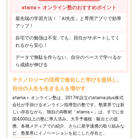
atama＋ オンライン塾のおすすめポイント
最先端の学習方法！「AI先生」と専用アプリで効率
アップ！
自宅での勉強は不安…でも、担任がサポートしてく
れるから安心！
データで無駄を作らない。自分のペースで学べるか
ら成績が伸びる
テクノロジーの活用で進化した学びを提供し、
自分の人生を生きる人を増やす
atama＋ オンライン塾は、2017年設立のatama plus株式
会社が手掛けるオンライン指導型の塾です。塾業界では新
しい存在ながら、独自のAI教材「atama＋」は、すでに全
国4,000以上の塾に導入済み。大手予備校・駿台との提
携、各種メディアでの紹介、さらに産学連携の取り組みな
ど、塾業界にイノベーションを起こした存在と...