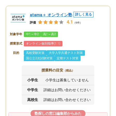
atama＋ オンライン塾
詳しく見る
4.1
評価
（9件）
対象学年
中1～中2
高1～高2
授業形式
オンライン個別指導(1:1)
目的
高校受験対策
大学入学共通テスト対策
国公立2次試験対策
定期テスト対策
授業料の目安
（税込）
小学生
小学生は募集していません
中学生
詳細はお問い合わせください
高校生
詳細はお問い合わせください
塾探しの窓口編集部からみた