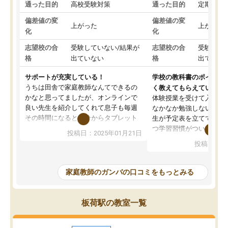
通った目的
高校受験対策
通った目的
定期テス
偏差値の変
偏差値の変
上がった
上がった
化
化
志望校の合
受験していない/結果が
志望校の合
受験して
格
出ていない
格
出ていな
サポートが充実している！
学校の教科書のポイント
うちは田舎で家庭教師なんてできるの
く教えてもらえている
かなと思ってましたが、オンラインで
体験授業を受けて入塾し
良い先生を紹介してくれて息子も毎週
なかなか勉強しない息子
その時間になると自分からタブレット
生が予定表を立ててくれ
を開いてzoomを繋げるようになりまし
つ学習習慣がついてきま
投稿日：2025年01月21日
た！5科目なんでもOKなのもとても気
オンラインで週に一度の
投稿日：20
に入っています
指導が無い日も予定表に
成績もだいぶ下の方でしたが、通い始
したり、LINEでわから
めて1年ほどだった今では平均点以上の
問できるのでとても助か
家庭教師のガンバの口コミをもっとみる
科目が増えてきました！あと1年受験ま
であるので無料の週末教室を使用しな
がら頑張って欲しいと思います！
板荷駅の教室一覧