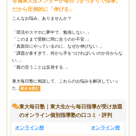
専属東大生メンターが毎日つきっきりで指導。
だから圧倒的に「伸びる」
こんなお悩み、ありませんか？
「部活やスマホに夢中で、勉強しない…」
「このままで受験に間に合うのか不安…」
「真面目にやっているのに、なぜか伸びない…」
「課題が多すぎて、何から手をつければいいのか分からな
い…」
「親の言うことは反発する…」
東大毎日塾に相談して、これらのお悩みを解決していっ
た...
続きを読む
東大毎日塾｜東大生から毎日指導が受け放題
のオンライン個別指導塾の口コミ・評判
オンライン校
オンライン校