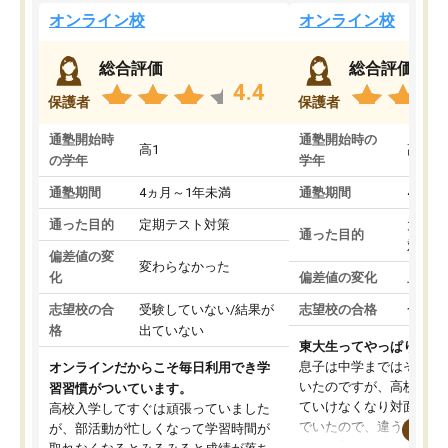
オンライン校
オンライン校
総合評価
総合評価
4.4
保護者
保護者
通塾開始時
通塾開始時の
高1
高3
の学年
学年
通塾期間
4ヵ月～1年未満
通塾期間
4ヵ月
通った目的
定期テスト対策
大学入
通った目的
対策
偏差値の変
変わらなかった
化
偏差値の変化
上がっ
志望校の合
受験していない/結果が
志望校の合格
合格し
格
出ていない
東大生ってやっぱりすご
息子は中学まではそこそ
オンラインだからこそ毎日利用でき学
いたのですが、高校に入
習習慣がついています。
ていけなくなり対面の塾
高校入学してすぐは頑張っていました
でいたので、違うアプロ
が、部活動が忙しくなって学習時間が
考えて入りました。地元