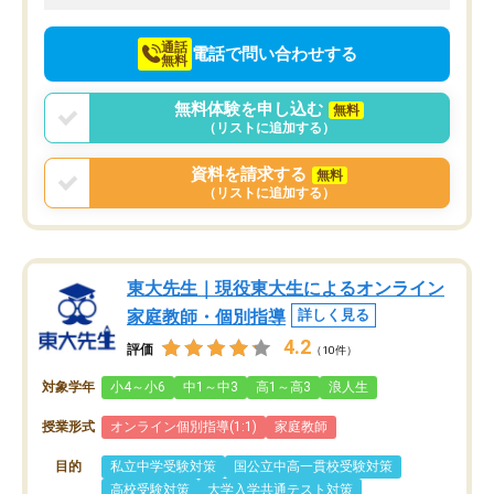
向けて頑張っています。
通話
電話で問い合わせする
無料
無料体験を申し込む
無料
（リストに追加する）
資料を請求する
無料
（リストに追加する）
東大先生｜現役東大生によるオンライン
家庭教師・個別指導
詳しく見る
4.2
評価
（10件）
対象学年
小4～小6
中1～中3
高1～高3
浪人生
授業形式
オンライン個別指導(1:1)
家庭教師
目的
私立中学受験対策
国公立中高一貫校受験対策
高校受験対策
大学入学共通テスト対策