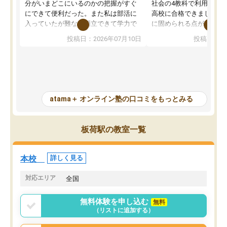
分がいまどこにいるのかの把握がすぐ
社会の4教科で利用し、偏
にできて便利だった。また私は部活に
高校に合格できました。
入っていたが難なく両立できて学力で
に固められる点が魅力で
も部活でも結果を残すことができてよ
れる「ウォームアップ」
投稿日：2026年07月10日
投稿日：20
かった。また問題演習の際に、自分が
項目のおかげで、手軽に
一度間違えた問題を繰り返し学習でき
せられます。何度も間違
たので苦手だった英語の克服につなが
「特訓」項目で徹底的に
った点もよかった。ただAIをアピール
め、苦手克服に非常に役
して活用するのは良かった点もあった
また、その日の勉強時間
が、自分で自分の管理ができない人に
元数が可視化されるので
atama＋ オンライン塾の口コミをもっとみる
とっては難しい部分もあるのではない
しながら意欲的に取り組
かと思った。
常に効果を実感している
になった現在も大学受験
板荷駅の教室一覧
して利用しており、自信
すめできる塾です。
本校
詳しく見る
対応エリア
全国
無料体験を申し込む
無料
（リストに追加する）