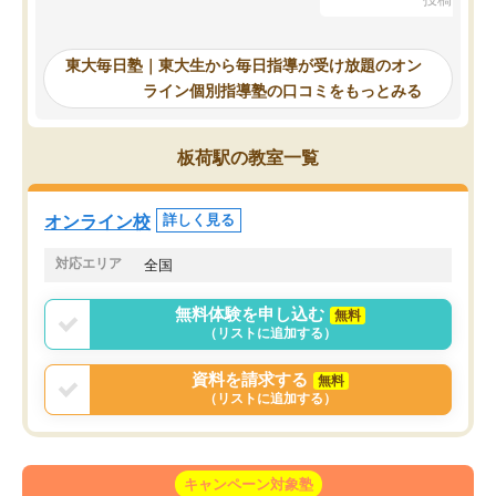
を踏まえ、浪人が決まった際に勉強計
画を考えてもらえる塾を探した結果、
東大毎日塾にたどり着きました。学習
東大毎日塾｜東大生から毎日指導が受け放題のオン
の長期計画や日々の勉強のやり方につ
ライン個別指導塾の口コミをもっとみる
いて客観的なアドバイスをいただけた
ので、自信をもって受験勉強を進める
ことができました。自分のように勉強
板荷駅の教室一覧
のやり方や進捗管理で苦労している方
には特におすすめしたい塾です。
オンライン校
詳しく見る
対応エリア
全国
無料体験を申し込む
無料
（リストに追加する）
資料を請求する
無料
（リストに追加する）
キャンペーン対象塾