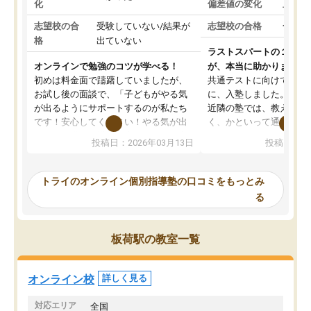
化
偏差値の変化
上がっ
志望校の合
受験していない/結果が
志望校の合格
合格し
格
出ていない
ラストスパートの１か月
オンラインで勉強のコツが学べる！
が、本当に助かりました
初めは料金面で躊躇していましたが、
共通テストに向けての追
お試し後の面談で、「子どもがやる気
に、入塾しました。田舎
が出るようにサポートするのが私たち
近隣の塾では、教えても
です！安心してください！やる気が出
く、かといって通うには
ないのは私たち講師の責任です」と言
が、トライならオンライ
投稿日：2026年03月13日
投稿日：20
ってくださり、確かに！と考えて、思
可能なので本当に助かり
い切って入塾しました。英語が苦手だ
テストの内容重視でした
ったんですが、学生の先生から学ぶこ
らないところをピンポイ
トライのオンライン個別指導塾の口コミをもっとみ
とで、勉強のコツみたいなものをつか
頂いて、とてもわかりや
る
み、徐々に成績が上がったらいいなと
していました。一生を左
思っていました。何が今足りないのか
スト、多少お金がかかっ
を的確に指導いただき、子どももびっ
思い切って入塾してよか
板荷駅の教室一覧
くりするほど楽しんでやる気を持って
塾を受けています。狙い通り、少しず
つ成績も上がり、苦手意識も無くなっ
オンライン校
詳しく見る
てきたので、さらに苦手な数学も追加
でお願いしました。来年の高校受験に
対応エリア
全国