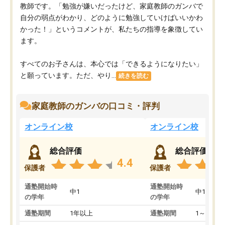
教師です。「勉強が嫌いだったけど、家庭教師のガンバで
自分の弱点がわかり、どのように勉強していけばいいかわ
かった！」というコメントが、私たちの指導を象徴してい
ます。
すべてのお子さんは、本心では「できるようになりたい」
と願っています。ただ、やり...
続きを読む
家庭教師のガンバの口コミ・評判
オンライン校
オンライン校
総合評価
総合評価
4.4
保護者
保護者
通塾開始時
通塾開始時
中1
中1
の学年
の学年
通塾期間
1年以上
通塾期間
1～3ヵ月