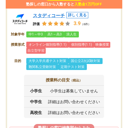
塾探しの窓口から入塾すると
入塾金1万円OFF
スタディコーチ
詳しく見る
3.9
評価
（6件）
対象学年
中1～中3
高1～高3
浪人生
授業形式
オンライン個別指導(1:1)
個別指導(1:1)
映像授業
自立型学習
目的
大学入学共通テスト対策
国公立2次試験対策
難関私立受験対策
定期テスト対策
授業料の目安
（税込）
小学生
小学生は募集していません
中学生
詳細はお問い合わせください
高校生
詳細はお問い合わせください
塾探しの窓口編集部からみた