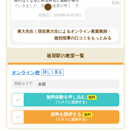
取れなくなるとみるみると成績が落ち
投稿日：20
で、当初は模試でD判定
ていきました。高校の進度が早く、子
していたのですが、やは
供も家に帰って勉強の話すると嫌な反
投稿日：2026年06月26日
験勉強に詳しく、先生か
応を示します。東大先生にお願いして
受け合格できました。ま
からは効率的な計画を先生が立ててく
自習室が毎日使えていつ
れるので、親としても安心です。毎日
東大先生｜現役東大生によるオンライン家庭教師・
るのが心強かったようで
使える自習室とかもあり、わからない
個別指導の口コミをもっとみる
謝です。
ところがあれば先生が回答してくれる
のも重宝しています。
板荷駅の教室一覧
オンライン校
詳しく見る
対応エリア
全国
無料体験を申し込む
無料
（リストに追加する）
資料を請求する
無料
（リストに追加する）