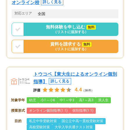
オンライン校
詳しく見る
対応エリア
全国
無料体験を申し込む
無料
（リストに追加する）
資料を請求する
無料
（リストに追加する）
トウコベ【東大生によるオンライン個別
指導】
詳しく見る
4.4
評価
（38件）
対象学年
幼児
小1～小6
中1～中3
高1～高3
浪人生
授業形式
オンライン個別指導(1:1)
個別指導(1:1)
目的
私立中学受験対策
国公立中高一貫校受験対策
高校受験対策
大学入学共通テスト対策