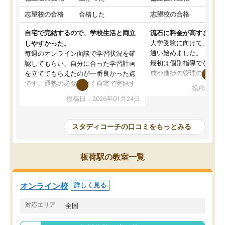
志望校の合格
合格した
志望校の合格
合格
自宅で完結するので、学校生活と両立
流石に料金が高すぎる
大学受験に向けて、高2
しやすかった。
通い始めました。
毎週のオンライン面談で学習状況を確
最初は個別指導でなく、
認してもらい、自分に合った学習計画
成や進捗の管理のみのコ
を立ててもらえたのが一番良かった点
ていましたが、あまり効
です。通塾の必要がなく自宅で完結す
投稿日：20
じ個別指導コースに変更
るため、学校や部活と両立しやすかっ
投稿日：2026年01月24日
講師には早稲田大学生の
たです。コーチが現役大学生で相談し
れましたが、はっきり言
やすく、勉強面だけでなく受験期の不
性が良くなかったです。
安も気軽に話せました。勉強習慣が身
スタディコーチの口コミをもっとみる
モチベーションが上がら
についたと感じています。また、チャ
にやめてしまいました。
ットで質問できるのも便利でした。一
追加で料金を払うことで
人では迷いがちだった受験勉強を、最
板荷駅の教室一覧
方に変更することも可能
後まで続けられたのはこの塾のおかげ
の方の予定が空いていな
だと思います。
そもそも月謝が高い塾な
オンライン校
詳しく見る
人には合わないと思いま
総合してあまりお勧めで
対応エリア
全国
りませんでした。
唯一、塾内の設備だけは