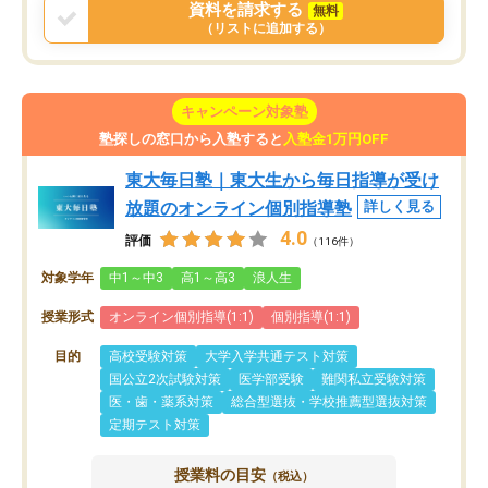
資料を請求する
無料
（リストに追加する）
キャンペーン対象塾
塾探しの窓口から入塾すると
入塾金1万円OFF
東大毎日塾｜東大生から毎日指導が受け
放題のオンライン個別指導塾
詳しく見る
4.0
評価
（116件）
対象学年
中1～中3
高1～高3
浪人生
授業形式
オンライン個別指導(1:1)
個別指導(1:1)
目的
高校受験対策
大学入学共通テスト対策
国公立2次試験対策
医学部受験
難関私立受験対策
医・歯・薬系対策
総合型選抜・学校推薦型選抜対策
定期テスト対策
授業料の目安
（税込）