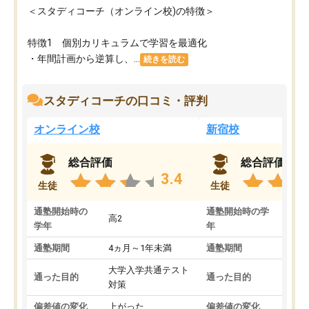
＜スタディコーチ（オンライン校)の特徴＞
特徴1 個別カリキュラムで学習を最適化
・年間計画から逆算し、...
続きを読む
スタディコーチの口コミ・評判
オンライン校
新宿校
総合評価
総合評価
3.4
生徒
生徒
通塾開始時の
通塾開始時の学
高2
高2
学年
年
通塾期間
4ヵ月～1年未満
通塾期間
1～
大学入学共通テスト
国公
通った目的
通った目的
対策
策
偏差値の変化
上がった
偏差値の変化
変わ