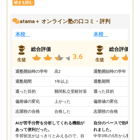
続きを読む
atama＋ オンライン塾の口コミ・評判
本校
本校
総合評価
総合評価
3.6
生徒
生徒
通塾開始時の学年
高2
通塾開始時の学年
中
通塾期間
1年以上
通塾期間
通った目的
難関私立受験対策
通った目的
偏差値の変化
上がった
偏差値の変化
志望校の合格
合格した
志望校の合格
AIが苦手分野を分析してくれる機能が
自分のペースで効率よく
あって便利だった。
れました。
学習状況がはっきりとみえるので、自
中学3年の5月から数学・