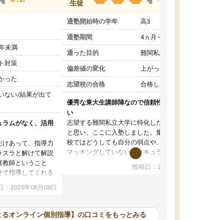
生徒
通塾開始時の学年
高3
通塾期間
4ヵ月～1年未満
1年未満
通った目的
難関私立受験対策
ト対策
偏差値の変化
上がった
かった
志望校の合格
合格した
いない/結果が出て
優秀な東大生講師陣なので信頼性や安心感が高
い
志望する難関私立大学に特化した準備をしたい
ュラムがなく、活用
と思い、ここに入塾しました。集団指導の予備
校ではどうしても自分の弱点や、志望校対策に
だけあって、指導力
マッチングしていないカリキュラムに不安を感
ラスラと解けて解説
じたからです。
庭教師ということ
投稿日：2024年02月19日
また受験のノウハウを蓄積している優秀な東大
せて指導してくれる
生講師陣をそろえていることや、完全オンライ
ラムがない。当方
：2025年08月08日
ン制というのも、ここを選んだ重要なポイント
るため、学校の教科
です。実際に入塾してみると、きめ細かいマン
な形で活用をさせて
ツーマン指導によって、自分の志望校にふさわ
間を使って進められる
よるオンライン個別指導】の口コミをもっとみる