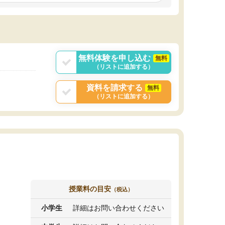
しいオリジナルのカリキュラムを提案してくれ
であれば自学自習で
ました。
1時間の代金がそれな
また24時間いつでもLINEで講師に相談できるの
用の仕方をしたかっ
で、深夜に家で勉強していて疑問や不安が生じ
これといった提案も
ても、直ぐに解消できたのは、大きなメリット
分からず辞めること
と感じました。
ていけない子にはい
無料体験を申し込む
無料
（リストに追加する）
資料を請求する
無料
（リストに追加する）
授業料の目安
（税込）
小学生
詳細はお問い合わせください