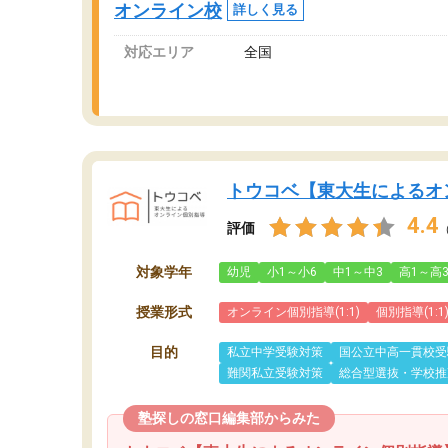
オンライン校
詳しく見る
対応エリア
全国
トウコベ【東大生によるオ
4.4
評価
対象学年
幼児
小1～小6
中1～中3
高1～高
授業形式
オンライン個別指導(1:1)
個別指導(1:1
目的
私立中学受験対策
国公立中高一貫校受
難関私立受験対策
総合型選抜・学校推
塾探しの窓口編集部からみた