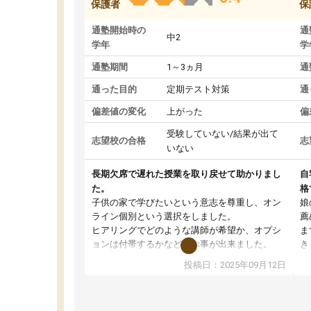
保護者
保
通塾開始時の
通
中2
学年
学
通塾期間
1～3ヵ月
通
通った目的
定期テスト対策
通
偏差値の変化
上がった
偏
受験していない/結果が出て
志望校の合格
志
いない
長期欠席で遅れた授業を取り戻せて助かりまし
自
た。
格
子供の家で学びたいという意志を尊重し、オン
娘
ライン個別という選択をしました。
薦
ヒアリングでどのような講師が希望か、オプシ
ま
ョンは付帯するかなど選ぶ事が出来ました。
き
講師とのマッチング後講師との初回ミーティン
に
投稿日：2025年09月12日
グを行い、その講師で良いか他の講師を希望す
思
るか子供との相性も見てから講師を決定する事
(
ができます。
ュ