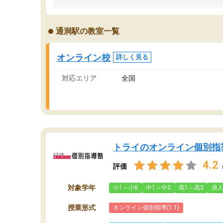
うちの子は、初回面談の講師の方で決定しまし
は
た。
内
出
通洞駅の教室一覧
オンラインツールを使用した単語帳の共有があ
な
り宿題もそちらで出される形でした。
ま
2ヶ月で担当講師の方がお辞めになると言う事で
が
オンライン校
詳しく見る
講師変更の申し出があり、あまりに短期での変
更だった為、塾に通う事にして退会しました。
対応エリア
全国
遅れも取り戻せ、授業内容や講師の方は良かっ
たと思います。
トライのオンライン個別指
4.2
評価
対象学年
小1～小6
中1～中3
高1～高3
浪
授業形式
オンライン個別指導(1:1)