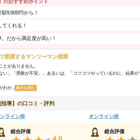
】のおすすめポイント
9,900円から！
してくれる！
導。だから満足度が高い！
で受講するマンツーマン授業
ことがありません。
ない」「受験が不安」、あるいは、「コツコツやっているのに、結果が
か...
続きを読む
別指導】の口コミ・評判
ンライン校
オンライン校
総合評価
総合評価
4.0