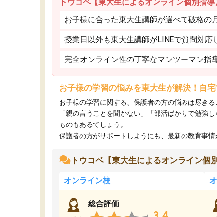
トウコベ【東大生によるオンライン個別指導
お子様に合った東大生講師が選べて破格の月額
授業日以外も東大生講師がLINEで質問対応
完全オンライン性の丁寧なマンツーマン指
お子様の学習の悩みを東大生が解決！自宅
お子様の学習に関する、保護者の方の悩みは尽きる
「親の言うことを聞かない」「部活ばかりで勉強し
ものもあるでしょう。
保護者の方がサポートしようにも、最新の教育事情がわ
トウコベ【東大生によるオンライン個
オンライン校
オ
総合評価
3.4