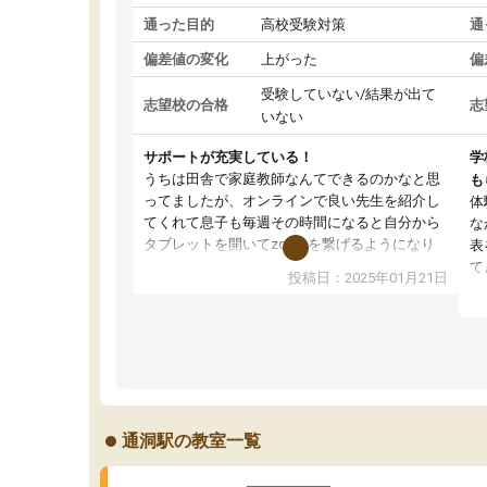
通った目的
高校受験対策
通
偏差値の変化
上がった
偏
受験していない/結果が出て
志望校の合格
志
いない
サポートが充実している！
学
うちは田舎で家庭教師なんてできるのかなと思
も
ってましたが、オンラインで良い先生を紹介し
体
てくれて息子も毎週その時間になると自分から
な
タブレットを開いてzoomを繋げるようになり
表
ました！5科目なんでもOKなのもとても気に入
て
投稿日：2025年01月21日
っています
オ
成績もだいぶ下の方でしたが、通い始めて1年ほ
い
どだった今では平均点以上の科目が増えてきま
か
した！あと1年受験まであるので無料の週末教室
て
を使用しながら頑張って欲しいと思います！
通洞駅の教室一覧