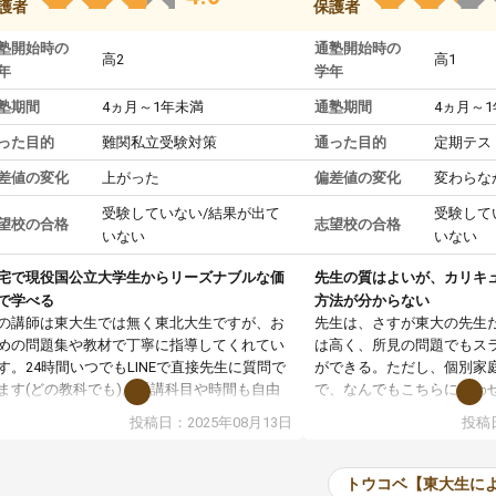
護者
保護者
塾開始時の
通塾開始時の
高2
高1
年
学年
塾期間
4ヵ月～1年未満
通塾期間
4ヵ月～
った目的
難関私立受験対策
通った目的
定期テス
差値の変化
上がった
偏差値の変化
変わらな
受験していない/結果が出て
受験して
望校の合格
志望校の合格
いない
いない
宅で現役国公立大学生からリーズナブルな価
先生の質はよいが、カリキ
で学べる
方法が分からない
の講師は東大生では無く東北大生ですが、お
先生は、さすが東大の先生
めの問題集や教材で丁寧に指導してくれてい
は高く、所見の問題でもス
す。24時間いつでもLINEで直接先生に質問で
ができる。ただし、個別家
ます(どの教科でも)。受講科目や時間も自由
で、なんでもこちらに合わ
決めれるので、個人に合った勉強ができると
のだが、具体的なカリキュ
投稿日：2025年08月13日
投稿日
います。カリキュラム相談みたいなのがあり
は、授業の先取り学習をす
有料)、受験までにどんなことをどんなスケジ
書を一緒に進めていくよう
ールでやっていくか相談したのですが、それ
いただいたが、1時間の時
トウコベ【東大生に