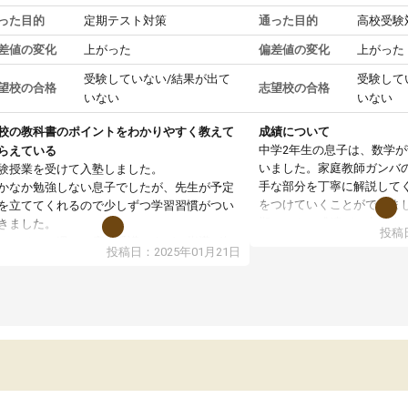
った目的
定期テスト対策
通った目的
高校受験
差値の変化
上がった
偏差値の変化
上がった
受験していない/結果が出て
受験して
望校の合格
志望校の合格
いない
いない
校の教科書のポイントをわかりやすく教えて
成績について
中学2年生の息子は、数学
らえている
いました。家庭教師ガンバ
験授業を受けて入塾しました。
手な部分を丁寧に解説して
かなか勉強しない息子でしたが、先生が予定
をつけていくことができま
を立ててくれるので少しずつ学習習慣がつい
期テストの成績が10点以上
きました。
投稿日
ても喜んでいます。
ンラインで週に一度の受講ですが、指導が無
投稿日：2025年01月21日
日も予定表に基づいて勉強したり、LINEでわ
らないところを質問できるのでとても助かっ
います。