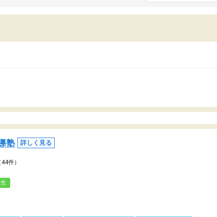
いまいち期待したものではなくふわっとした
範囲は限られており、それ
容でした。それでも明らかに本人のやる気も
進めて良いように思った。
ましたし、苦手科目が楽しくなってきたよう
りに高いため、有意義な利
ので、トウコベにお願いして良かったと思い
たが、大学生の先生からは
す。講師も合わなければチェンジできます
なく、上手い活用の仕方が
、娘は3科目ともずっと同じ先生です。
とした。学校の授業につい
いのかも。
導塾
詳しく見る
（44件）
人生