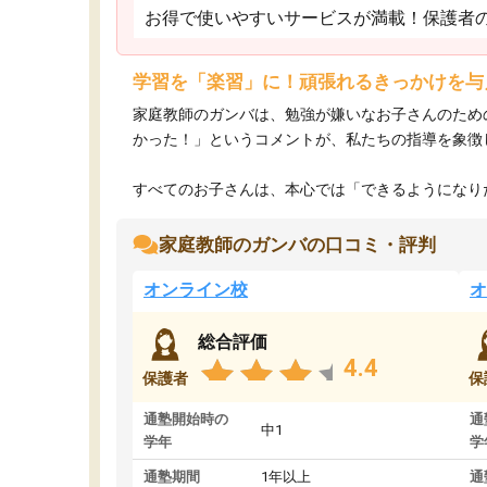
お得で使いやすいサービスが満載！保護者
学習を「楽習」に！頑張れるきっかけを与
家庭教師のガンバは、勉強が嫌いなお子さんのため
かった！」というコメントが、私たちの指導を象徴
すべてのお子さんは、本心では「できるようになりた
家庭教師のガンバの口コミ・評判
オンライン校
オ
総合評価
4.4
保護者
保
通塾開始時の
通
中1
学年
学
通塾期間
1年以上
通