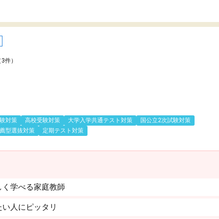
（3件）
験対策
高校受験対策
大学入学共通テスト対策
国公立2次試験対策
薦型選抜対策
定期テスト対策
しく学べる家庭教師
たい人にピッタリ