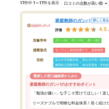
17
件中
1～17
件を表示
家庭教師のガンバ
詳しく見る
4.5
評価
対象学年
小1～小6
中1～中3
高1～高3
授業形式
オンライン個別指導(1:1)
家庭教師
目的
私立中学受験対策
国公立中高一貫校受
難関私立受験対策
総合型選抜・学校推
塾探しの窓口編集部からみた
家庭教師のガンバのおすすめポイント
「勉強が嫌い」な子こそ受けてほしい！楽
リーズナブルで明瞭な料金体系！長く続け