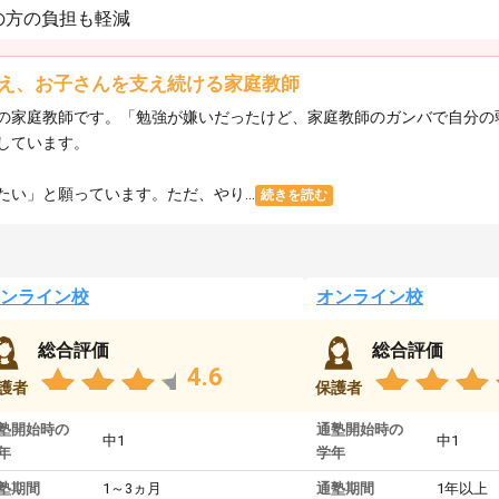
の方の負担も軽減
え、お子さんを支え続ける家庭教師
の家庭教師です。「勉強が嫌いだったけど、家庭教師のガンバで自分の
しています。
い」と願っています。ただ、やり...
続きを読む
ンライン校
オンライン校
総合評価
総合評価
4.6
護者
保護者
塾開始時の
通塾開始時の
中1
中1
年
学年
塾期間
1～3ヵ月
通塾期間
1年以上