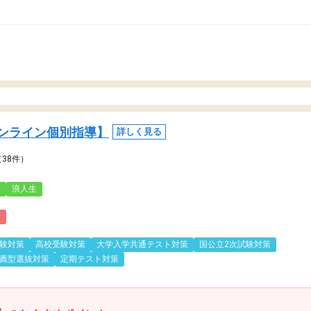
ンライン個別指導】
詳しく見る
（38件）
3
浪人生
)
験対策
高校受験対策
大学入学共通テスト対策
国公立2次試験対策
薦型選抜対策
定期テスト対策