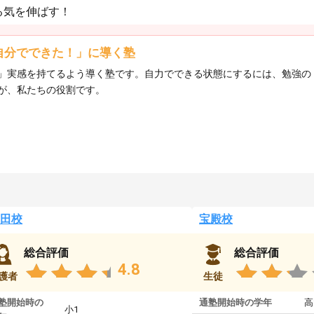
る気を伸ばす！
自分でできた！」に導く塾
」実感を持てるよう導く塾です。自力でできる状態にするには、勉強の
が、私たちの役割です。
田校
宝殿校
総合評価
総合評価
4.8
護者
生徒
塾開始時の
通塾開始時の学年
高
小1