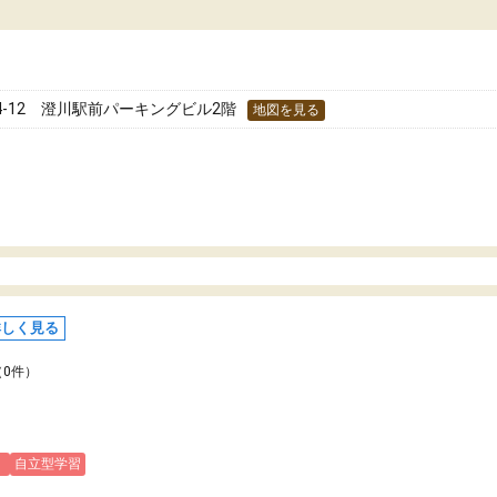
どうか確認してから入塾を
わせられる塾だと感じています。これからも
です。
世話になりたいと思える塾です。
-12 澄川駅前パーキングビル2階
地図を見る
詳しく見る
（0件）
)
自立型学習