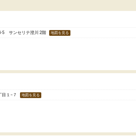
-5 サンセリテ澄川 2階
地図を見る
丁目１−７
地図を見る