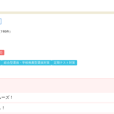
（190件）
2)
総合型選抜・学校推薦型選抜対策
定期テスト対策
ムーズ！
し！