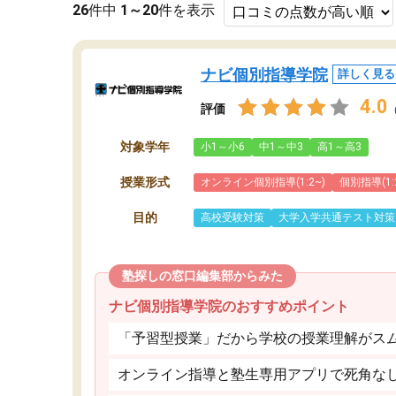
26
件中
1～20
件を表示
ナビ個別指導学院
詳しく見る
4.0
評価
対象学年
小1～小6
中1～中3
高1～高3
授業形式
オンライン個別指導(1:2~)
個別指導(1:
目的
高校受験対策
大学入学共通テスト対策
塾探しの窓口編集部からみた
ナビ個別指導学院のおすすめポイント
「予習型授業」だから学校の授業理解がス
オンライン指導と塾生専用アプリで死角な