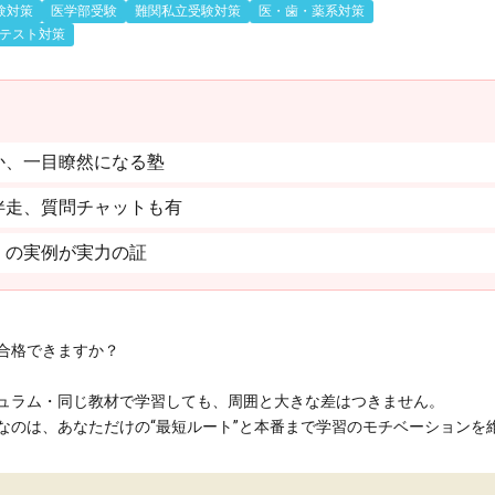
験対策
医学部受験
難関私立受験対策
医・歯・薬系対策
テスト対策
か、一目瞭然になる塾
伴走、質問チャットも有
」の実例が実力の証
合格できますか？
ュラム・同じ教材で学習しても、周囲と大きな差はつきません。
のは、あなただけの“最短ルート”と本番まで学習のモチベーションを維持