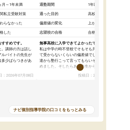
ヵ月～1年未満
通塾期間
1年以上
関私立受験対策
通った目的
高校受験対策
わらなかった
偏差値の変化
上がった
格した
志望校の合格
合格した
おすすめです。
無事高校に入学できてよかったです。
た。講師の方は話し
私は中学の時不登校でそもそも共学の高校なん
アルバイトの先生が
て受からないくらいの偏差値でした。ある日友
は多少ばらつきがあ
達から塾行こって言ってもらいそこから通い始
めました。そしたらある先生から学ぶ楽しさを
教えていただき勉強などして無かったのに自主
：2026年07月08日
投稿日：2026年07月01日
って説明してくれる
室で勉強するくらいハマりました。私の担当の
解しやすかったで
先生は無理に宿題などを押し付けてくるわけで
も自習室を利用でき
もなく優しく接して頂いてその感じが一年以上
ない人には便利な環
続き、お陰様で私は共学の高校に受かりまし
た。ほんと先生達には感謝しています。
ナビ個別指導学院の口コミをもっとみる
中学生の利用者が多
本格的に目指す高校
て自分に合う講師か