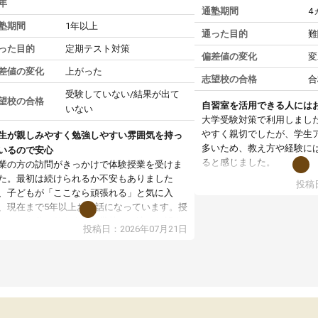
年
通塾期間
4
塾期間
1年以上
通った目的
難
った目的
定期テスト対策
偏差値の変化
変
差値の変化
上がった
志望校の合格
合
受験していない/結果が出て
望校の合格
自習室を活用できる人には
いない
大学受験対策で利用しまし
やすく親切でしたが、学生
生が親しみやすく勉強しやすい雰囲気を持っ
多いため、教え方や経験に
いるので安心
ると感じました。
業の方の訪問がきっかけで体験授業を受けま
た。最初は続けられるか不安もありました
投稿日
授業はホワイトボードを使
、子どもが「ここなら頑張れる」と気に入
ので、図や式を見ながら理
、現在まで5年以上お世話になっています。授
す。また、授業がない日で
はとても分かりやすく、学校とは違った解き
投稿日：2026年07月21日
るため、自宅では集中でき
や、子どもに合った覚え方・考え方を丁寧に
境だと思います。
えてくださるので、理解が深まっていると感
ます。先生方も熱心で、一人ひとりの苦手な
教室全体としては小学生や
元を把握し、復習や講習を通してしっかりサ
い印象でした。大学受験を
ートしてくださいます。子どもも以前より勉
生は、一度体験授業を受け
に前向きに取り組めるようになり、安心して