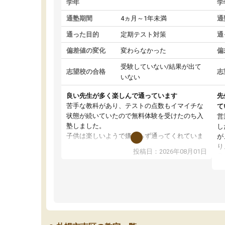
学年
学
通塾期間
4ヵ月～1年未満
通
通った目的
定期テスト対策
通
偏差値の変化
変わらなかった
偏
受験していない/結果が出て
志望校の合格
志
いない
良い先生が多く楽しんで通っています
先
苦手な教科があり、テストの点数もイマイチな
て
状態が続いていたので無料体験を受けたのち入
営
塾しました。
し
子供は楽しいようで嫌がらず通ってくれていま
が
す。
り
投稿日：2026年08月01日
先生は良い方が多く、いつも笑顔で対応して頂
業
けるので安心してお任せすることができます。
方
教室は少し狭い印象なので夜の時間帯など生徒
教
さんが多い時間帯は手狭ではないかな？と感じ
じ
ます。
単
また駅前にあるのでアクセスは良いですが駐車
ポ
場がないのでお迎えの際に近隣のコインパーキ
強