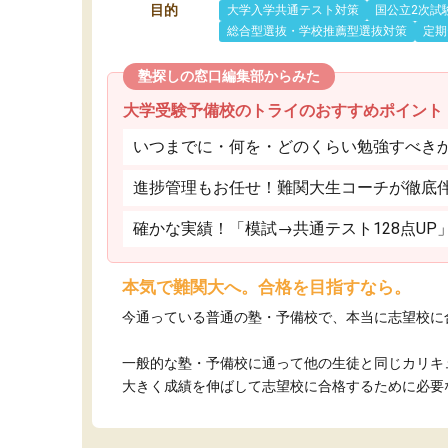
目的
大学入学共通テスト対策
国公立2次試
総合型選抜・学校推薦型選抜対策
定期
塾探しの窓口編集部からみた
大学受験予備校のトライのおすすめポイント
いつまでに・何を・どのくらい勉強すべき
進捗管理もお任せ！難関大生コーチが徹底
確かな実績！「模試→共通テスト128点UP
本気で難関大へ。合格を目指すなら。
今通っている普通の塾・予備校で、本当に志望校に
一般的な塾・予備校に通って他の生徒と同じカリキ
大きく成績を伸ばして志望校に合格するために必要な