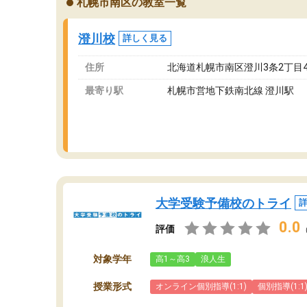
札幌市南区の教室一覧
ングを利用または路上駐車をするしかない点が
通
少し不便です。
お
澄川校
詳しく見る
住所
北海道札幌市南区澄川3条2丁目4
最寄り駅
札幌市営地下鉄南北線 澄川駅
大学受験予備校のトライ
0.0
評価
対象学年
高1～高3
浪人生
授業形式
オンライン個別指導(1:1)
個別指導(1:1