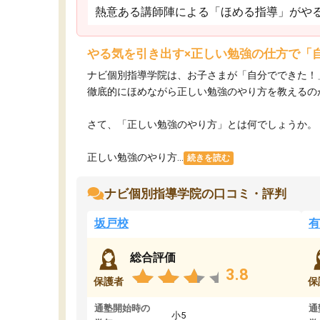
熱意ある講師陣による「ほめる指導」がや
やる気を引き出す×正しい勉強の仕方で「
ナビ個別指導学院は、お子さまが「自分でできた！
徹底的にほめながら正しい勉強のやり方を教えるの
さて、「正しい勉強のやり方」とは何でしょうか。
正しい勉強のやり方...
続きを読む
ナビ個別指導学院の口コミ・評判
坂戸校
有
総合評価
3.8
保護者
保
通塾開始時の
通
小5