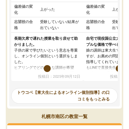
偏差値の変
偏差値の変
上がった
上がった
化
化
志望校の合
受験していない/結果が
志望校の合
受験して
格
出ていない
格
出ていな
長期欠席で遅れた授業を取り戻せて助
自宅で現役国公立大学生
かりました。
ブルな価格で学べる
子供の家で学びたいという意志を尊重
娘の講師は東大生では無
し、オンライン個別という選択をしま
すが、お薦めの問題集や
した。
指導してくれています。2
ヒアリングでどのような講師が希望
もLINEで直接先生に質問
か、オプションは付帯するかなど選ぶ
教科でも)。受講科目や
投稿日：2025年09月12日
投稿日：20
事が出来ました。
めれるので、個人に合っ
講師とのマッチング後講師との初回ミ
ると思います。カリキュ
ーティングを行い、その講師で良いか
いなのがあり(有料)、受
トウコベ【東大生によるオンライン個別指導】の口
他の講師を希望するか子供との相性も
ことをどんなスケジュー
コミをもっとみる
見てから講師を決定する事ができま
くか相談したのですが、
す。
ち期待したものではなく
うちの子は、初回面談の講師の方で決
内容でした。それでも明
札幌市南区の教室一覧
定しました。
やる気も出ましたし、苦
くなってきたようなので