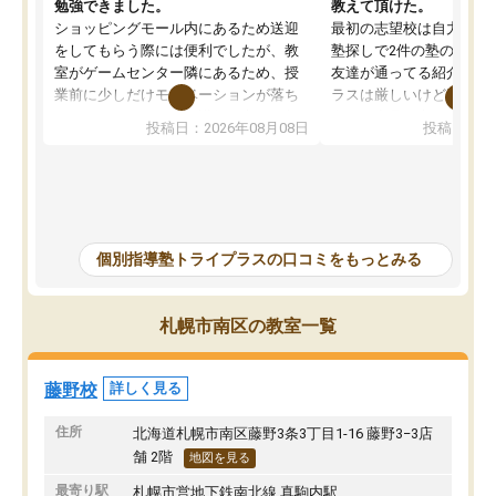
勉強できました。
教えて頂けた。
ショッピングモール内にあるため送迎
最初の志望校は自力では
をしてもらう際には便利でしたが、教
塾探しで2件の塾の説明
室がゲームセンター隣にあるため、授
友達が通ってる紹介で行
業前に少しだけモチベーションが落ち
ラスは厳しいけど頑張れ
ることもありました。講師の方とは相
向きな意見を言ってくれ
投稿日：2026年08月08日
投稿日：20
性が良かったため、とても話しやすく
希望のある方に決めまし
勉強にもかなり前向きに取り組めたと
塾行ってるからと自宅で
思います。私自身人見知りな性格です
そかになって成績が落ち
が、個別指導ということもあり、質問
げることになってしまっ
もしやすく授業形式が合っていまし
ナスな事は言わず励まし
た。難しい問題では解説をより細かく
を教えて頂き出来ないこ
個別指導塾トライプラスの口コミをもっとみる
書いてくれたりと、生徒一人一人に合
うになった、覚えられた
った授業を考えてくれます。
ころ見て、見捨てず教え
当に感謝しかないです。
札幌市南区の教室一覧
ってしまったけどとても
方で通ってよかったと思
藤野校
詳しく見る
住所
北海道札幌市南区藤野3条3丁目1-16 藤野3−3店
舗 2階
地図を見る
最寄り駅
札幌市営地下鉄南北線 真駒内駅