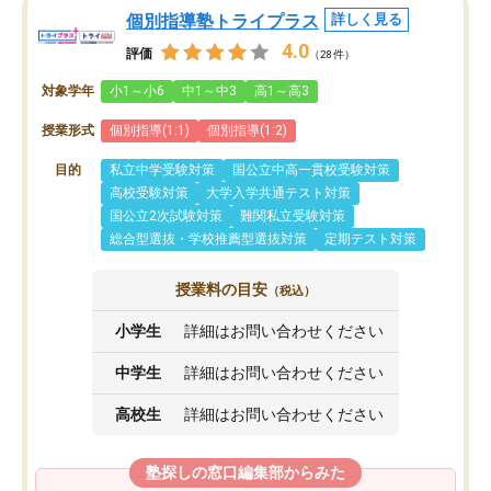
個別指導塾トライプラス
詳しく見る
4.0
評価
（28件）
対象学年
小1～小6
中1～中3
高1～高3
授業形式
個別指導(1:1)
個別指導(1:2)
目的
私立中学受験対策
国公立中高一貫校受験対策
高校受験対策
大学入学共通テスト対策
国公立2次試験対策
難関私立受験対策
総合型選抜・学校推薦型選抜対策
定期テスト対策
授業料の目安
（税込）
小学生
詳細はお問い合わせください
中学生
詳細はお問い合わせください
高校生
詳細はお問い合わせください
塾探しの窓口編集部からみた