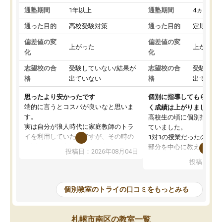
通塾期間
1年以上
通塾期間
4ヵ月～1
通った目的
高校受験対策
通った目的
定期テス
偏差値の変
偏差値の変
上がった
上がった
化
化
志望校の合
受験していない/結果が
志望校の合
受験して
格
出ていない
格
出ていな
思ったより安かったです
個別に指導してもらえる
端的に言うとコスパが良いなと思いま
く成績は上がりました。
す。
高校生の頃に個別指導の
実は自分が浪人時代に家庭教師のトラ
ていました。
イを利用していたのですが、その時の
1対1の授業だったので、
月謝がとても高くトライに良いイメー
部分を中心に教えてもら
投稿日：2026年08月04日
ジがありませんでした。
く良かったです。
投稿日：20
なので、少し不安だったのですが子供
わからないところもその
がどうしても行きたいと言うので利用
すく、理解できるまで丁
し始めた形です。
もらえたので、勉強への
個別教室のトライの口コミをもっとみる
しかし、以前とは違い料金がリーズナ
しずつなくなりました。
ブルでびっくりしました。
その結果成績も上がり、
通って1年以上ですが、勉強への取り組
勉強に取り組めるように
札幌市南区の教室一覧