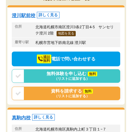
み方が真っすぐに変化（率先して自宅
先生も話しやすく、毎回
で復習や予習をする）し成績も向上し
たのを覚えています。
ています。
自分のペースで学びたい
澄川駅前校
詳しく見る
駅前なので送り迎えが少々負担になっ
業が苦手な人には特にお
ていますが、それを加味しても通って
塾だと思います。
住所
北海道札幌市南区澄川3条2丁目4-5 サンセリ
損はないなと感じています。
テ澄川 2階
地図を見る
最寄り駅
札幌市営地下鉄南北線 澄川駅
通話
電話で問い合わせする
無料
無料体験を申し込む
無料
（リストに追加する）
資料を請求する
無料
（リストに追加する）
真駒内校
詳しく見る
住所
北海道札幌市南区真駒内上町３丁目１−７