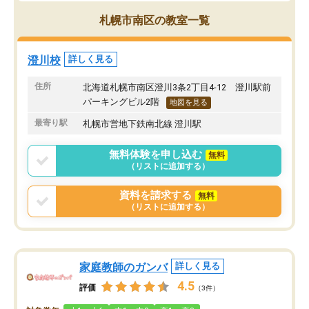
札幌市南区の教室一覧
澄川校
詳しく見る
住所
北海道札幌市南区澄川3条2丁目4-12 澄川駅前
パーキングビル2階
地図を見る
最寄り駅
札幌市営地下鉄南北線 澄川駅
無料体験を申し込む
無料
（リストに追加する）
資料を請求する
無料
（リストに追加する）
家庭教師のガンバ
詳しく見る
4.5
評価
（3件）