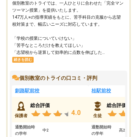
個別教室のトライでは、一人ひとりに合わせた「完全マン
ツーマン授業」を提供いたします。​
147万人※の指導実績をもとに、苦手科目の克服から志望
校対策まで、幅広いニーズに対応しています。​
「学校の授業についていけない」​
「苦手なところだけを教えてほしい」​
「志望校から逆算して効率的に点数を伸ばした...
続きを読む
個別教室のトライの口コミ・評判
釧路駅前校
桂駅前校
総合評価
総合評価
4.0
保護者
生徒
通塾開始時
通塾開始時
中2
高2
の学年
の学年