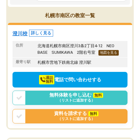
など生徒さんが多い時間帯は手狭では
が深まっていると感じま
ないかな？と感じます。
熱心で、一人ひとりの苦
また駅前にあるのでアクセスは良いで
握し、復習や講習を通し
札幌市南区の教室一覧
すが駐車場がないのでお迎えの際に近
ポートしてくださいます
隣のコインパーキングを利用または路
前より勉強に前向きに取
上駐車をするしかない点が少し不便で
になり、安心して通わせ
澄川校
詳しく見る
す。
感じています。これから
りたいと思える塾です。
住所
北海道札幌市南区澄川3条2丁目4-12 NEO
BASE SUMIKAWA 2階右号室
地図を見る
最寄り駅
札幌市営地下鉄南北線 澄川駅
通話
電話で問い合わせする
無料
無料体験を申し込む
無料
（リストに追加する）
資料を請求する
無料
（リストに追加する）