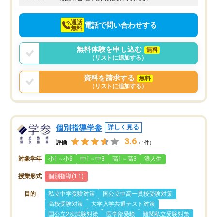
通話
電話で問い合わせする
無料
無料体験を申し込む
無料
（リストに追加する）
資料を請求する
無料
（リストに追加する）
個別指導学参
詳しく見る
3.6
評価
（1件）
対象学年
小1～小6
中1～中3
高1～高3
浪人生
授業形式
個別指導(1:1)
目的
私立中学受験対策
国公立中高一貫校受験対策
高校受験対策
大学入学共通テスト対策
国公立2次試験対策
医学部受験
難関私立受験対策