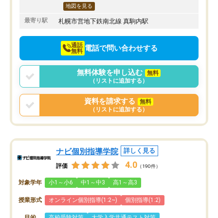
地図を見る
最寄り駅
札幌市営地下鉄南北線 真駒内駅
通話
電話で問い合わせする
無料
無料体験を申し込む
無料
（リストに追加する）
資料を請求する
無料
（リストに追加する）
ナビ個別指導学院
詳しく見る
4.0
評価
（190件）
対象学年
小1～小6
中1～中3
高1～高3
授業形式
オンライン個別指導(1:2~)
個別指導(1:2)
目的
高校受験対策
大学入学共通テスト対策