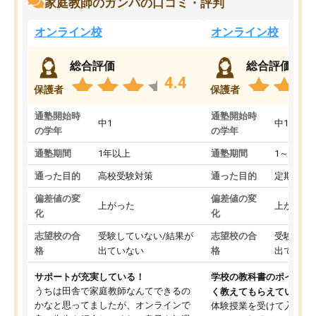
家庭教師のガンバの口コミ・評判
オンライン校
オンライン校
総合評価
総合評価
4.4
保護者
保護者
通塾開始時
通塾開始時
中1
中1
の学年
の学年
通塾期間
1年以上
通塾期間
1～3ヵ月
通った目的
高校受験対策
通った目的
定期テス
偏差値の変
偏差値の変
上がった
上がった
化
化
志望校の合
受験していない/結果が
志望校の合
受験して
格
出ていない
格
出ていな
サポートが充実している！
学校の教科書のポイント
うちは田舎で家庭教師なんてできるの
く教えてもらえている
かなと思ってましたが、オンラインで
体験授業を受けて入塾し