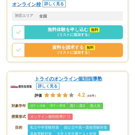
オンラインツールを使用した単語帳の
お願いして良かったと思
オンライン校
詳しく見る
共有があり宿題もそちらで出される形
も合わなければチェンジ
でした。
娘は3科目ともずっと同
対応エリア
全国
2ヶ月で担当講師の方がお辞めになると
言う事で講師変更の申し出があり、あ
無料体験を申し込む
無料
まりに短期での変更だった為、塾に通
（リストに追加する）
う事にして退会しました。遅れも取り
戻せ、授業内容や講師の方は良かった
資料を請求する
無料
と思います。
（リストに追加する）
トライのオンライン個別指導塾
詳しく見る
4.2
評価
（44件）
対象学年
小1～小6
中1～中3
高1～高3
浪人生
授業形式
オンライン個別指導(1:1)
目的
私立中学受験対策
国公立中高一貫校受験対策
高校受験対策
大学入学共通テスト対策