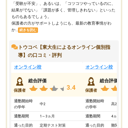
「受験が不安」、あるいは、「コツコツやっているのに、
結果がでない」「課題が多く、管理しきれない」といった
ものもあるでしょう。
保護者の方がサポートしようにも、最新の教育事情がわ
か...
続きを読む
トウコベ【東大生によるオンライン個別指
導】の口コミ・評判
オンライン校
オンライン校
総合評価
総合評価
3.4
保護者
保護者
通塾開始時
通塾開始時
中2
高2
の学年
の学年
通塾期間
1～3ヵ月
通塾期間
4ヵ月～1
通った目的
定期テスト対策
通った目的
難関私立