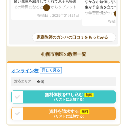
良い先生を紹介してくれて息子も毎週
なかなか勉強しない息子
その時間になると自分からタブレット
生が予定表を立ててくれ
を開いてzoomを繋げるようになりまし
つ学習習慣がついてきま
投稿日：2025年01月21日
た！5科目なんでもOKなのもとても気
オンラインで週に一度の
投稿日：20
に入っています
指導が無い日も予定表に
成績もだいぶ下の方でしたが、通い始
したり、LINEでわから
めて1年ほどだった今では平均点以上の
問できるのでとても助か
家庭教師のガンバの口コミをもっとみる
科目が増えてきました！あと1年受験ま
であるので無料の週末教室を使用しな
がら頑張って欲しいと思います！
札幌市南区の教室一覧
オンライン校
詳しく見る
対応エリア
全国
無料体験を申し込む
無料
（リストに追加する）
資料を請求する
無料
（リストに追加する）