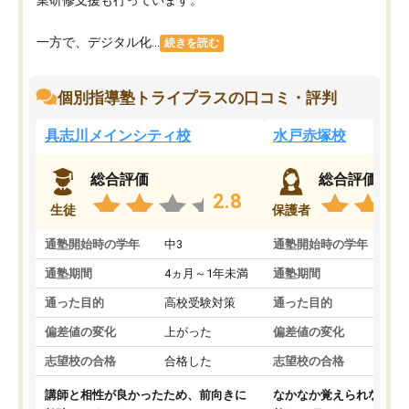
一方で、デジタル化...
続きを読む
個別指導塾トライプラスの口コミ・評判
具志川メインシティ校
水戸赤塚校
総合評価
総合評価
2.8
生徒
保護者
通塾開始時の学年
中3
通塾開始時の学年
中
通塾期間
4ヵ月～1年未満
通塾期間
4
通った目的
高校受験対策
通った目的
高
偏差値の変化
上がった
偏差値の変化
変
志望校の合格
合格した
志望校の合格
合
講師と相性が良かったため、前向きに
なかなか覚えられなかっ