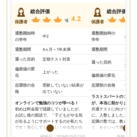
総合評価
総合評価
4.2
保護者
保護者
通塾開始時
通塾開始時の
中2
高3
の学年
学年
通塾期間
4ヵ月～1年未満
通塾期間
1～3
通った目的
定期テスト対策
大学入
通った目的
対策
偏差値の変
上がった
化
偏差値の変化
上がっ
志望校の合
受験していない/結果が
志望校の合格
合格し
格
出ていない
ラストスパートの１か月
オンラインで勉強のコツが学べる！
が、本当に助かりました
初めは料金面で躊躇していましたが、
共通テストに向けての追
お試し後の面談で、「子どもがやる気
に、入塾しました。田舎
が出るようにサポートするのが私たち
近隣の塾では、教えても
です！安心してください！やる気が出
く、かといって通うには
ないのは私たち講師の責任です」と言
が、トライならオンライ
投稿日：2026年03月13日
投稿日：20