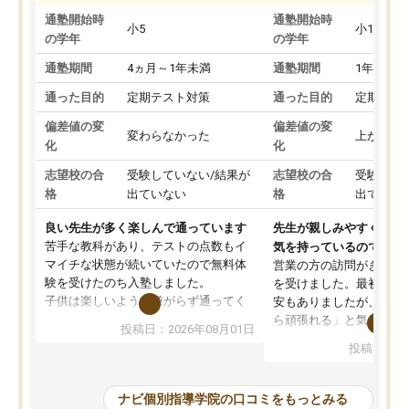
通塾開始時
通塾開始時
小5
小1
の学年
の学年
通塾期間
4ヵ月～1年未満
通塾期間
1年以上
通った目的
定期テスト対策
通った目的
定期テス
偏差値の変
偏差値の変
変わらなかった
上がった
化
化
志望校の合
受験していない/結果が
志望校の合
受験して
格
出ていない
格
出ていな
良い先生が多く楽しんで通っています
先生が親しみやすく勉強
苦手な教科があり、テストの点数もイ
気を持っているので安心
マイチな状態が続いていたので無料体
営業の方の訪問がきっか
験を受けたのち入塾しました。
を受けました。最初は続
子供は楽しいようで嫌がらず通ってく
安もありましたが、子ど
れています。
ら頑張れる」と気に入り
投稿日：2026年08月01日
先生は良い方が多く、いつも笑顔で対
以上お世話になっていま
投稿日：20
応して頂けるので安心してお任せする
ても分かりやすく、学校
ことができます。
き方や、子どもに合った
教室は少し狭い印象なので夜の時間帯
方を丁寧に教えてくださ
ナビ個別指導学院の口コミをもっとみる