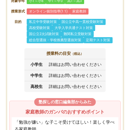
対象学年
小1～小6
中1～中3
高1～高3
授業形式
オンライン個別指導(1:1)
家庭教師
目的
私立中学受験対策
国公立中高一貫校受験対策
高校受験対策
大学入学共通テスト対策
国公立2次試験対策
難関私立受験対策
総合型選抜・学校推薦型選抜対策
定期テスト対策
授業料の目安
（税込）
小学生
詳細はお問い合わせください
中学生
詳細はお問い合わせください
高校生
詳細はお問い合わせください
塾探しの窓口編集部からみた
家庭教師のガンバのおすすめポイント
「勉強が嫌い」な子こそ受けてほしい！楽しく学べ
る家庭教師