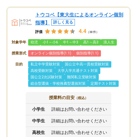
トウコベ【東大生によるオンライン個別
指導】
詳しく見る
4.4
評価
（38件）
対象学年
幼児
小1～小6
中1～中3
高1～高3
浪人生
授業形式
オンライン個別指導(1:1)
個別指導(1:1)
目的
私立中学受験対策
国公立中高一貫校受験対策
高校受験対策
大学入学共通テスト対策
国公立2次試験対策
難関私立受験対策
総合型選抜・学校推薦型選抜対策
定期テスト対策
授業料の目安
（税込）
小学生
詳細はお問い合わせください
中学生
詳細はお問い合わせください
高校生
詳細はお問い合わせください