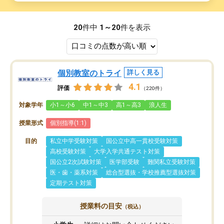
20
件中
1～20
件を表示
個別教室のトライ
詳しく見る
4.1
評価
（220件）
対象学年
小1～小6
中1～中3
高1～高3
浪人生
授業形式
個別指導(1:1)
目的
私立中学受験対策
国公立中高一貫校受験対策
高校受験対策
大学入学共通テスト対策
国公立2次試験対策
医学部受験
難関私立受験対策
医・歯・薬系対策
総合型選抜・学校推薦型選抜対策
定期テスト対策
授業料の目安
（税込）