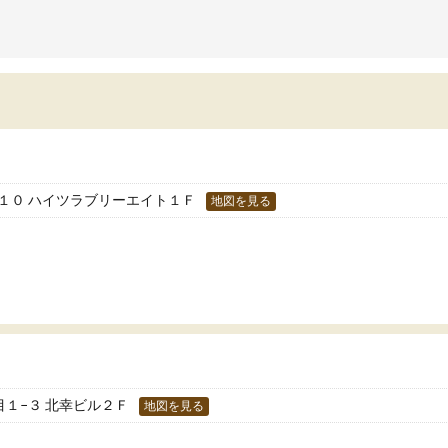
学校の宿題を自習スペース
への苦手意識が少しずつなくなりました。
近くに自分の担当の先生だ
の結果成績も上がり、自信を持って勉強に取
いるので分からないところ
組めるようになりました。
環境でした。おかげで偏差
生も話しやすく、毎回安心して通えたのを覚
いた高校や大学にも合格す
ています。
た！
分のペースで学びたい人や、集団授業が苦手
人には特におすすめできる塾だと思います。
１０ ハイツラブリーエイト１Ｆ
地図を見る
１−３ 北幸ビル２Ｆ
地図を見る