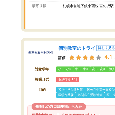
最寄り駅
札幌市営地下鉄東西線 宮の沢駅
個別教室のトライ
詳しく見る
4.1
評価
対象学年
小1～小6
中1～中3
高1～高3
浪
授業形式
個別指導(1:1)
目的
私立中学受験対策
国公立中高一貫校受
医学部受験
難関私立受験対策
医・
塾探しの窓口編集部からみた