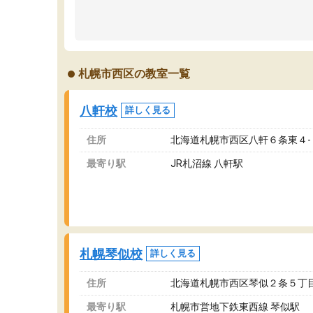
っくりしました。
強
通って1年以上ですが、勉強への取り組み方が真
そ
っすぐに変化（率先して自宅で復習や予習をす
り
る）し成績も向上しています。
先
駅前なので送り迎えが少々負担になっています
え
札幌市西区の教室一覧
が、それを加味しても通って損はないなと感じ
自
ています。
な
八軒校
詳しく見る
住所
北海道札幌市西区八軒６条東４‐
最寄り駅
JR札沼線 八軒駅
札幌琴似校
詳しく見る
住所
北海道札幌市西区琴似２条５丁目
最寄り駅
札幌市営地下鉄東西線 琴似駅