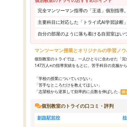
個別教室のトライのおすすめポイント
完全マンツーマン指導の「王道」個別指導
主要科目に対応した「トライ式AI学習診断
自分の部屋のように落ち着ける自習室はいつ
マンツーマン授業とオリジナルの学習ノウ
個別教室のトライでは、一人ひとりに合わせた「完
147万人※の指導実績をもとに、苦手科目の克服か
「学校の授業についていけない」​
「苦手なところだけを教えてほしい」​
「志望校から逆算して効率的に点数を伸ばした...
続
個別教室のトライの口コミ・評判
釧路駅前校
桂