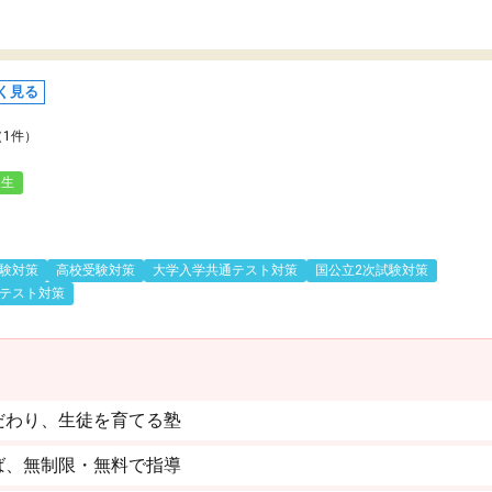
く見る
（1件）
人生
験対策
高校受験対策
大学入学共通テスト対策
国公立2次試験対策
テスト対策
だわり、生徒を育てる塾
ば、無制限・無料で指導