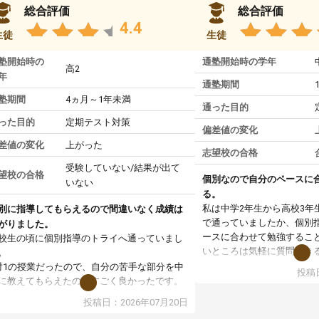
総合評価
総合評価
4.4
生徒
生徒
塾開始時の
通塾開始時の学年
高2
年
通塾期間
塾期間
4ヵ月～1年未満
通った目的
った目的
定期テスト対策
偏差値の変化
差値の変化
上がった
志望校の合格
受験していない/結果が出て
望校の合格
個別なので自分のペースに
いない
る。
私は中学2年生から高校3年
別に指導してもらえるので間違いなく成績は
で通っていましたか、個別
がりました。
ースに合わせて勉強するこ
校生の頃に個別指導のトライへ通っていまし
いところは気軽に質問でき
。
いところだと思いました。
対1の授業だったので、自分の苦手な部分を中
投稿日
専門の先生にも変えて貰え
に教えてもらえたのがすごく良かったです。
い覚え方だったりも教えて
からないところもその場で質問しやすく、理
投稿日：2026年07月20日
した。授業後は、その日の
できるまで丁寧に説明してもらえたので、勉