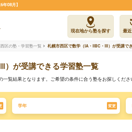
6年08月】
現在地から塾を探す
最近
市西区の塾・学習塾一覧
札幌市西区で数学（ⅠA・ⅡBC・Ⅲ）が受講で
・Ⅲ）が受講できる学習塾一覧
る塾の一覧結果となります。ご希望の条件に合う塾をお探しくださ
学年
更
変更