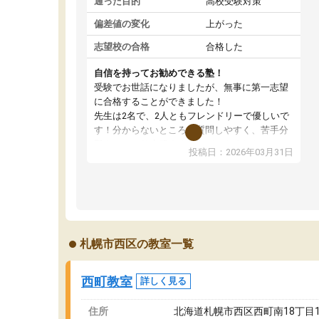
通った目的
高校受験対策
偏差値の変化
上がった
志望校の合格
合格した
自信を持ってお勧めできる塾！
受験でお世話になりましたが、無事に第一志望
に合格することができました！
先生は2名で、2人ともフレンドリーで優しいで
す！分からないところも質問しやすく、苦手分
野をしっかり克服することができました。
投稿日：2026年03月31日
季節ごとの春季・夏季・冬季講習はもちろん、
受験生専用の特別講習も充実しています。最後
までモチベーションを維持して頑張れたのは、
この塾のおかげです。自信を持っておすすめで
きる塾です！
札幌市西区の教室一覧
西町教室
詳しく見る
住所
北海道札幌市西区西町南18丁目1-