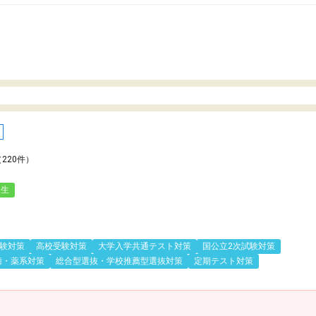
（220件）
人生
験対策
高校受験対策
大学入学共通テスト対策
国公立2次試験対策
歯・薬系対策
総合型選抜・学校推薦型選抜対策
定期テスト対策