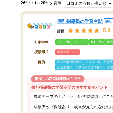
26
件中
1～20
件を表示
個別指導塾の学習空間
詳し
5.0
評価
対象学年
小1～小6
中1～中3
高1～高3
浪
授業形式
個別指導(1:3~)
目的
私立中学受験対策
国公立中高一貫校受
総合型選抜・学校推薦型選抜対策
定期
塾探しの窓口編集部からみた
個別指導塾の学習空間のおすすめポイント
成績アップの土台「正しい学習習慣」にこ
成績アップ保証あり！成果が見られなけれ