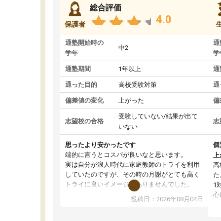
総合評価
4.0
保護者
通塾開始時の
通
中2
学年
学
通塾期間
1年以上
通
通った目的
高校受験対策
通
偏差値の変化
上がった
偏
受験していない/結果が出て
志望校の合格
志
いない
思ったより安かったです
個
端的に言うとコスパが良いなと思います。
上
実は自分が浪人時代に家庭教師のトライを利用
高
していたのですが、その時の月謝がとても高く
た
トライに良いイメージがありませんでした。
1
なので、少し不安だったのですが子供がどうし
心
投稿日：2026年08月04日
ても行きたいと言うので利用し始めた形です。
わ
しかし、以前とは違い料金がリーズナブルでび
解