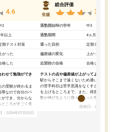
総合評価
4.6
3.8
生徒
中2
通塾開始時の学年
中3
1年以上
通塾期間
4ヵ月～1年未満
定期テスト対策
通った目的
定期テスト対策
上がった
偏差値の変化
上がった
合格した
志望校の合格
合格した
合わせて勉強ができ
テストの点や偏差値が上がってよかった
駅からそこまで遠くないため通いやすく、自分
の苦手科目は苦手意識をなくすところから成績
生の受験が終わるま
を上げるところまで、また、得意科目はより点
指導なので自分のペ
数が伸びるように個々にあった学習方法で教え
とができ、分からな
てくれました。また、個別にやってくれること
るところがすごく良
投稿日：2026年06月19日
でわからないところをすぐに質問することがで
また、教科によって
：2026年07月02日
きて、後回しにせずその場で解決できることが
たので、わかりやす
とてもありがたかったです。個別ということも
頂きすごく助かりま
あり、料金は少し高めですが、自分の学力の上
おさらいだったり、