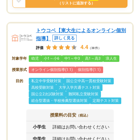
（リストに追加する）
トウコベ【東大生によるオンライン個別
指導】
詳しく見る
4.4
評価
（38件）
対象学年
幼児
小1～小6
中1～中3
高1～高3
浪人生
授業形式
オンライン個別指導(1:1)
個別指導(1:1)
目的
私立中学受験対策
国公立中高一貫校受験対策
高校受験対策
大学入学共通テスト対策
国公立2次試験対策
難関私立受験対策
総合型選抜・学校推薦型選抜対策
定期テスト対策
授業料の目安
（税込）
小学生
詳細はお問い合わせください
中学生
詳細はお問い合わせください