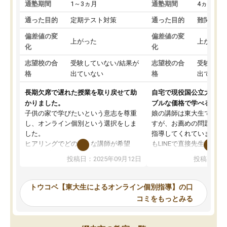
通塾期間
1～3ヵ月
通塾期間
4ヵ月～1
通った目的
定期テスト対策
通った目的
難関私立
偏差値の変
偏差値の変
上がった
上がった
化
化
志望校の合
受験していない/結果が
志望校の合
受験して
格
出ていない
格
出ていな
長期欠席で遅れた授業を取り戻せて助
自宅で現役国公立大学生
かりました。
ブルな価格で学べる
子供の家で学びたいという意志を尊重
娘の講師は東大生では無
し、オンライン個別という選択をしま
すが、お薦めの問題集や
した。
指導してくれています。2
ヒアリングでどのような講師が希望
もLINEで直接先生に質問
か、オプションは付帯するかなど選ぶ
教科でも)。受講科目や
投稿日：2025年09月12日
投稿日：20
事が出来ました。
めれるので、個人に合っ
講師とのマッチング後講師との初回ミ
ると思います。カリキュ
ーティングを行い、その講師で良いか
いなのがあり(有料)、受
トウコベ【東大生によるオンライン個別指導】の口
他の講師を希望するか子供との相性も
ことをどんなスケジュー
コミをもっとみる
見てから講師を決定する事ができま
くか相談したのですが、
す。
ち期待したものではなく
うちの子は、初回面談の講師の方で決
内容でした。それでも明