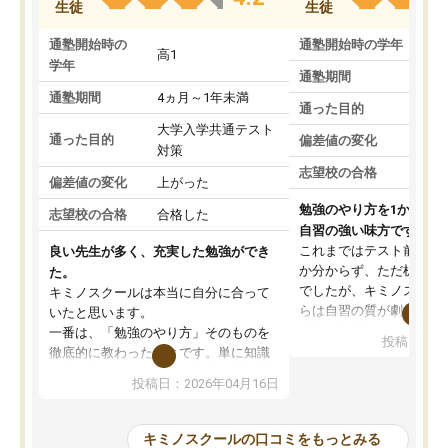
生徒
生徒
通塾開始時の
通塾開始時の学年
中
高1
学年
通塾期間
通塾期間
4ヵ月～1年未満
通った目的
大学入学共通テスト
通った目的
偏差値の変化
対策
志望校の合格
偏差値の変化
上がった
勉強のやり方を1から教
志望校の合格
合格した
自習の強い味方です。
これまではテスト前に何
良い先生が多く、充実した勉強ができ
か分からず、ただ机に座
た。
でしたが、キミノスクー
キミノスクールは本当に自分に合って
らは自習の質が劇的に変
いたと思います。
先生が毎日何をすべきか
一番は、「勉強のやり方」そのものを
投稿日：20
を明確にしてくれるので
徹底的に教わったことです。単に知識
ずに学習に取り組めるよ
を詰め込むのではなく、自学自習の習
投稿日：2026年04月16日
が一番の収穫です。
慣が身につくよう並走してくれるの
授業で教えてもらうとい
で、通塾日以外も机に向かうのが苦で
の仕方をコーチングして
はなくなりました。
キミノスクールの口コミをもっとみる