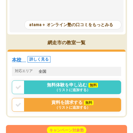
たので苦手だった英語の克服につなが
「特訓」項目で徹底的に
った点もよかった。ただAIをアピール
め、苦手克服に非常に役
して活用するのは良かった点もあった
また、その日の勉強時間
が、自分で自分の管理ができない人に
元数が可視化されるので
atama＋ オンライン塾の口コミをもっとみる
とっては難しい部分もあるのではない
しながら意欲的に取り組
かと思った。
常に効果を実感している
になった現在も大学受験
網走市の教室一覧
して利用しており、自信
すめできる塾です。
本校
詳しく見る
対応エリア
全国
無料体験を申し込む
無料
（リストに追加する）
資料を請求する
無料
（リストに追加する）
キャンペーン対象塾