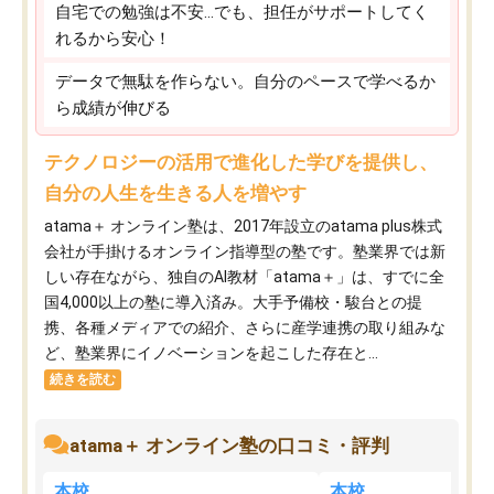
自宅での勉強は不安…でも、担任がサポートしてく
れるから安心！
データで無駄を作らない。自分のペースで学べるか
ら成績が伸びる
テクノロジーの活用で進化した学びを提供し、
自分の人生を生きる人を増やす
atama＋ オンライン塾は、2017年設立のatama plus株式
会社が手掛けるオンライン指導型の塾です。塾業界では新
しい存在ながら、独自のAI教材「atama＋」は、すでに全
国4,000以上の塾に導入済み。大手予備校・駿台との提
携、各種メディアでの紹介、さらに産学連携の取り組みな
ど、塾業界にイノベーションを起こした存在と...
続きを読む
atama＋ オンライン塾の口コミ・評判
本校
本校