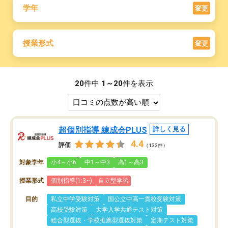
学年
変更
授業形式
変更
20
件中
1～20
件を表示
超個別指導 練成会PLUS
詳しく見る
4.4
評価
（133件）
対象学年
小4～小6
中1～中3
高1～高3
授業形式
個別指導(1:3~)
自立型学習
目的
私立中学受験対策
国公立中高一貫校受験対策
高校受験対策
大学入学共通テスト対策
総合型選抜・学校推薦型選抜対策
定期テスト対策