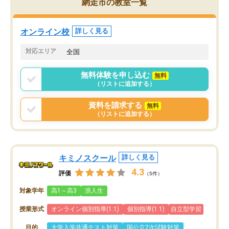
網走市の教室一覧
定しました。
やる気も出ましたし、苦
くなってきたようなので
オンラインツールを使用した単語帳の
お願いして良かったと思
オンライン校
詳しく見る
共有があり宿題もそちらで出される形
も合わなければチェンジ
でした。
娘は3科目ともずっと同
対応エリア
全国
2ヶ月で担当講師の方がお辞めになると
言う事で講師変更の申し出があり、あ
無料体験を申し込む
無料
まりに短期での変更だった為、塾に通
（リストに追加する）
う事にして退会しました。遅れも取り
戻せ、授業内容や講師の方は良かった
資料を請求する
無料
と思います。
（リストに追加する）
キミノスクール
詳しく見る
4.3
評価
（5件）
対象学年
高1～高3
浪人生
授業形式
オンライン個別指導(1:1)
個別指導(1:1)
自立型学習
目的
大学入学共通テスト対策
国公立2次試験対策