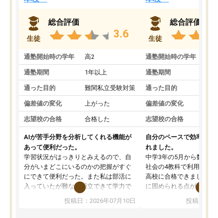
総合評価
総合評価
3.6
生徒
生徒
通塾開始時の学年
高2
通塾開始時の学年
中
通塾期間
1年以上
通塾期間
通った目的
難関私立受験対策
通った目的
偏差値の変化
上がった
偏差値の変化
志望校の合格
合格した
志望校の合格
AIが苦手分野を分析してくれる機能が
自分のペースで効率よく
あって便利だった。
れました。
学習状況がはっきりとみえるので、自
中学3年の5月から数学・
分がいまどこにいるのかの把握がすぐ
社会の4教科で利用し、偏
にできて便利だった。また私は部活に
高校に合格できました。
入っていたが難なく両立できて学力で
に固められる点が魅力で
も部活でも結果を残すことができてよ
れる「ウォームアップ」
投稿日：2026年07月10日
投稿日：20
かった。また問題演習の際に、自分が
項目のおかげで、手軽に
一度間違えた問題を繰り返し学習でき
せられます。何度も間違