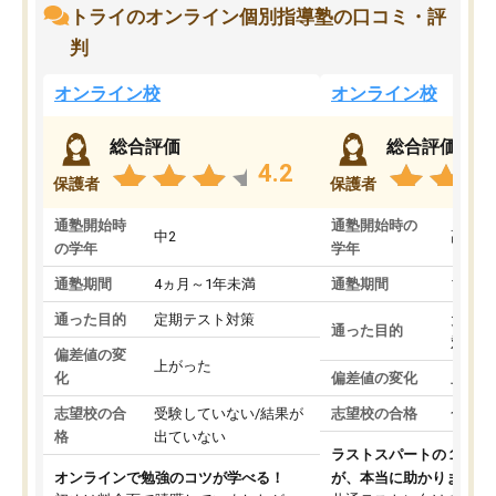
トライのオンライン個別指導塾の口コミ・評
判
オンライン校
オンライン校
総合評価
総合評価
4.2
保護者
保護者
通塾開始時
通塾開始時の
中2
高3
の学年
学年
通塾期間
4ヵ月～1年未満
通塾期間
1～3
通った目的
定期テスト対策
大学入
通った目的
対策
偏差値の変
上がった
化
偏差値の変化
上がっ
志望校の合
受験していない/結果が
志望校の合格
合格し
格
出ていない
ラストスパートの１か月
オンラインで勉強のコツが学べる！
が、本当に助かりました