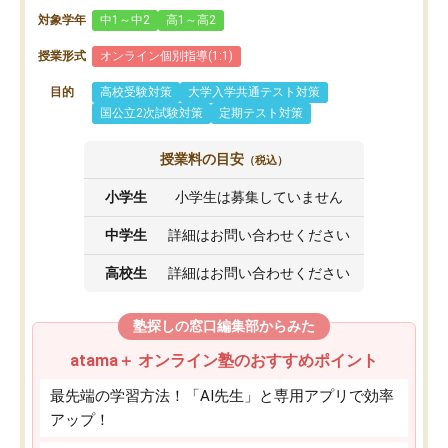
対象学年
中1～中2
高1～高2
授業形式
オンライン個別指導(1:1)
目的
高校受験対策
大学入学共通テスト対策
国公立2次試験対策
定期テスト対策
授業料の目安
（税込）
小学生
小学生は募集していません
中学生
詳細はお問い合わせください
高校生
詳細はお問い合わせください
塾探しの窓口編集部からみた
atama＋ オンライン塾のおすすめポイント
最先端の学習方法！「AI先生」と専用アプリで効率
アップ！