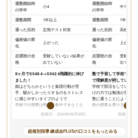
通塾開始時
通塾開始時
小4
中1
の学年
の学年
通塾期間
1年以上
通塾期間
1年以上
通った目的
定期テスト対策
通った目的
高校受験
偏差値の変
偏差値の変
上がった
上がった
化
化
志望校の合
受験していない/結果が
志望校の合
受験して
格
出ていない
格
出ていな
8ヶ月でSS48.4→SS62.4飛躍的に伸び
塾で予習して学校で授業
ました！
で理解度が🆙している。
娘はどちらかというと集団行動が苦
学校で部活をしているこ
手、騒がしかったりするのをストレス
けの力では勉強が思うよ
に感じやすいタイプのようで
塾に通うことによって予
学校での授業は時々、集中できなくな
校の授業を受けるので授
ってしまっていたこともあったようで
度が増しているようです
投稿日：2026年06月09日
投稿日：20
した。
ストなど塾で受けること
その点練成会は個別指導なので、静か
視野で自分の学力は今ど
な環境の中、ぐんぐんと問題を解き、
か、他の学校へ通ってい
超個別指導 練成会PLUSの口コミをもっとみる
大変満足してパソコンに向かうことが
の生徒さん達はどのくら