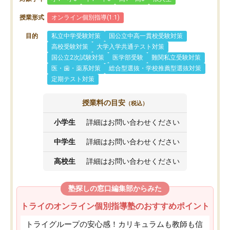
授業形式
オンライン個別指導(1:1)
目的
私立中学受験対策
国公立中高一貫校受験対策
高校受験対策
大学入学共通テスト対策
国公立2次試験対策
医学部受験
難関私立受験対策
医・歯・薬系対策
総合型選抜・学校推薦型選抜対策
定期テスト対策
授業料の目安
（税込）
小学生
詳細はお問い合わせください
中学生
詳細はお問い合わせください
高校生
詳細はお問い合わせください
塾探しの窓口編集部からみた
トライのオンライン個別指導塾のおすすめポイント
トライグループの安心感！カリキュラムも教師も信