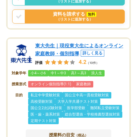
（リストに追加する）
資料を請求する
無料
（リストに追加する）
東大先生｜現役東大生によるオンライン
家庭教師・個別指導
詳しく見る
4.2
評価
（10件）
対象学年
小4～小6
中1～中3
高1～高3
浪人生
授業形式
オンライン個別指導(1:1)
家庭教師
目的
私立中学受験対策
国公立中高一貫校受験対策
高校受験対策
大学入学共通テスト対策
国公立2次試験対策
医学部受験
難関私立受験対策
医・歯・薬系対策
総合型選抜・学校推薦型選抜対策
定期テスト対策
授業料の目安
（税込）