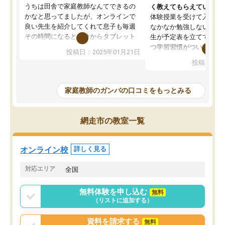
うちは田舎で家庭教師なんてできるの
く教えてもらえている
かなと思ってましたが、オンラインで
体験授業を受けて入塾し
良い先生を紹介してくれて息子も毎週
なかなか勉強しない息子
その時間になると自分からタブレット
生が予定表を立ててくれ
を開いてzoomを繋げるようになりまし
つ学習習慣がついてきま
投稿日：2025年01月21日
た！5科目なんでもOKなのもとても気
オンラインで週に一度の
投稿日：20
に入っています
指導が無い日も予定表に
成績もだいぶ下の方でしたが、通い始
したり、LINEでわから
めて1年ほどだった今では平均点以上の
問できるのでとても助か
家庭教師のガンバの口コミをもっとみる
科目が増えてきました！あと1年受験ま
であるので無料の週末教室を使用しな
がら頑張って欲しいと思います！
網走市の教室一覧
オンライン校
詳しく見る
対応エリア
全国
無料体験を申し込む
無料
（リストに追加する）
資料を請求する
無料