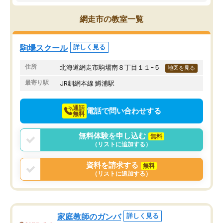
できている様子。
のか知る機会となり、と
先生はやる気を引き出してくれる声か
を受けているようです。
網走市の教室一覧
けや、分からない問題には熱心に応え
自分の頑張りをほめてい
て教えてくださります。
たり、学力テストの結果
おかげさまで成績が上がり、勉強が楽
お話では、子どもの現状
駒場スクール
詳しく見る
しいようです。
を明確に本人に伝えてく
ので、勉強への意欲へと
住所
北海道網走市駒場南８丁目１１−５
地図を見る
ている姿が見られ塾に通
最寄り駅
JR釧網本線 鱒浦駅
と思っています。
通話
電話で問い合わせする
無料
無料体験を申し込む
無料
（リストに追加する）
資料を請求する
無料
（リストに追加する）
家庭教師のガンバ
詳しく見る