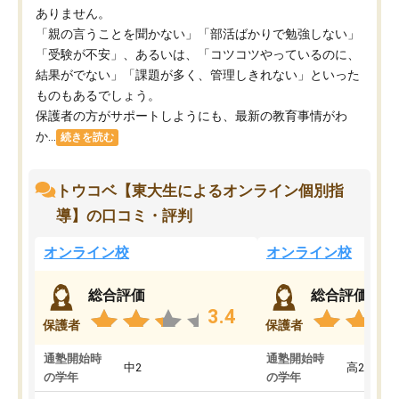
ありません。
「親の言うことを聞かない」「部活ばかりで勉強しない」
「受験が不安」、あるいは、「コツコツやっているのに、
結果がでない」「課題が多く、管理しきれない」といった
ものもあるでしょう。
保護者の方がサポートしようにも、最新の教育事情がわ
か...
続きを読む
トウコベ【東大生によるオンライン個別指
導】の口コミ・評判
オンライン校
オンライン校
総合評価
総合評価
3.4
保護者
保護者
通塾開始時
通塾開始時
中2
高2
の学年
の学年