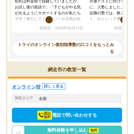
初めは料金面で躊躇していましたが、
共通テストに向けての追
お試し後の面談で、「子どもがやる気
に、入塾しました。田舎
が出るようにサポートするのが私たち
近隣の塾では、教えても
です！安心してください！やる気が出
く、かといって通うには
ないのは私たち講師の責任です」と言
が、トライならオンライ
投稿日：2026年03月13日
投稿日：20
ってくださり、確かに！と考えて、思
可能なので本当に助かり
い切って入塾しました。英語が苦手だ
テストの内容重視でした
ったんですが、学生の先生から学ぶこ
らないところをピンポイ
トライのオンライン個別指導塾の口コミをもっとみ
とで、勉強のコツみたいなものをつか
頂いて、とてもわかりや
る
み、徐々に成績が上がったらいいなと
していました。一生を左
思っていました。何が今足りないのか
スト、多少お金がかかっ
を的確に指導いただき、子どももびっ
思い切って入塾してよか
網走市の教室一覧
くりするほど楽しんでやる気を持って
塾を受けています。狙い通り、少しず
つ成績も上がり、苦手意識も無くなっ
オンライン校
詳しく見る
てきたので、さらに苦手な数学も追加
でお願いしました。来年の高校受験に
対応エリア
全国
向けて頑張っています。
通話
電話で問い合わせする
無料
無料体験を申し込む
無料