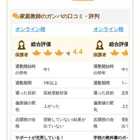
家庭教師のガンバの口コミ・評判
オンライン校
オンライン校
総合評価
総合評価
4.4
保護者
保護者
通塾開始時
通塾開始時
中1
中1
の学年
の学年
通塾期間
1年以上
通塾期間
1～3ヵ月
通った目的
高校受験対策
通った目的
定期テス
偏差値の変
偏差値の変
上がった
上がった
化
化
志望校の合
受験していない/結果が
志望校の合
受験して
格
出ていない
格
出ていな
サポートが充実している！
学校の教科書のポイント