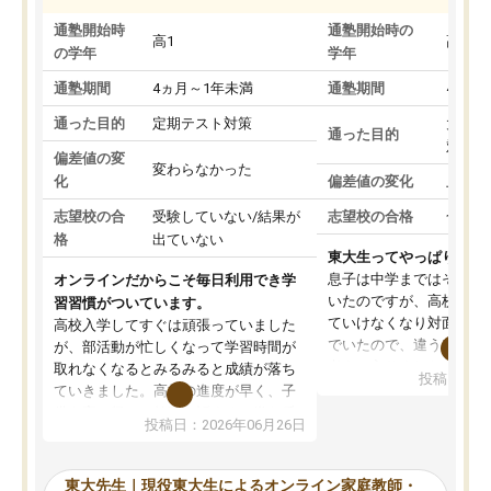
通塾開始時
通塾開始時の
高1
高3
の学年
学年
通塾期間
4ヵ月～1年未満
通塾期間
4ヵ月
通った目的
定期テスト対策
大学入
通った目的
対策
偏差値の変
変わらなかった
化
偏差値の変化
上がっ
志望校の合
受験していない/結果が
志望校の合格
合格し
格
出ていない
東大生ってやっぱりすご
息子は中学まではそこそ
オンラインだからこそ毎日利用でき学
いたのですが、高校に入
習習慣がついています。
ていけなくなり対面の塾
高校入学してすぐは頑張っていました
でいたので、違うアプロ
が、部活動が忙しくなって学習時間が
考えて入りました。地元
取れなくなるとみるみると成績が落ち
投稿日：20
で、当初は模試でD判定
ていきました。高校の進度が早く、子
していたのですが、やは
供も家に帰って勉強の話すると嫌な反
投稿日：2026年06月26日
験勉強に詳しく、先生か
応を示します。東大先生にお願いして
受け合格できました。ま
からは効率的な計画を先生が立ててく
自習室が毎日使えていつ
れるので、親としても安心です。毎日
東大先生｜現役東大生によるオンライン家庭教師・