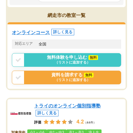
ルなので、家での学習習
身につきました。結果と
講師の方との距離も近く、親身なコー
た英語の偏差値が10以上
チングのおかげで、停滞期もモチベー
網走市の教室一覧
していた公立高校に無事
ションを維持できました。「やらされ
た。自分から学ぶ姿勢を
る勉強」から「目標のための勉強」へ
たい家庭には本当におす
意識が変わったことが、目標校への合
オンラインコース
詳しく見る
思います。
格に繋がったと思います。
対応エリア
全国
無料体験を申し込む
無料
（リストに追加する）
資料を請求する
無料
（リストに追加する）
トライのオンライン個別指導塾
詳しく見る
4.2
評価
（44件）
対象学年
小1～小6
中1～中3
高1～高3
浪人生