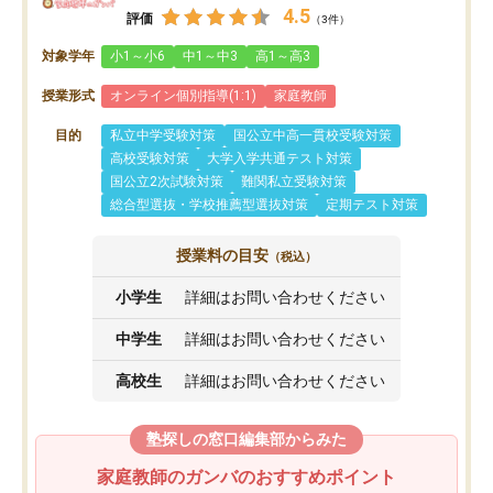
4.5
評価
（3件）
対象学年
小1～小6
中1～中3
高1～高3
授業形式
オンライン個別指導(1:1)
家庭教師
目的
私立中学受験対策
国公立中高一貫校受験対策
高校受験対策
大学入学共通テスト対策
国公立2次試験対策
難関私立受験対策
総合型選抜・学校推薦型選抜対策
定期テスト対策
授業料の目安
（税込）
小学生
詳細はお問い合わせください
中学生
詳細はお問い合わせください
高校生
詳細はお問い合わせください
塾探しの窓口編集部からみた
家庭教師のガンバのおすすめポイント