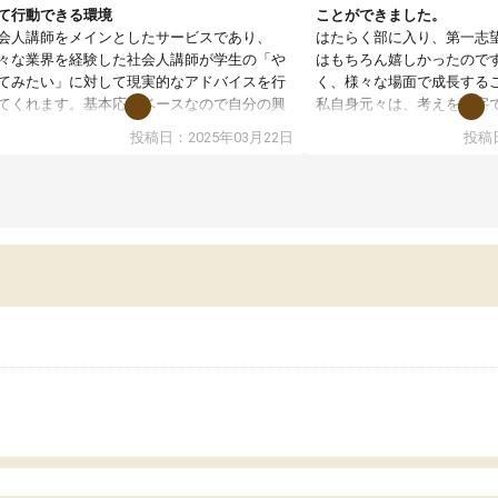
て行動できる環境
ことができました。
会人講師をメインとしたサービスであり、
はたらく部に入り、第一志
々な業界を経験した社会人講師が学生の「や
はもちろん嬉しかったので
てみたい」に対して現実的なアドバイスを行
く、様々な場面で成長する
てくれます。基本応援ベースなので自分の興
私自身元々は、考えを文字
分野について学生知識では思いつかない部分
意だったのですが、人前で
投稿日：2025年03月22日
投稿日
で深ぼる事が出来ます。
ケーションをとることが苦
合型選抜対策として志望理由書・面接・小論
しかし、はたらく部に入り
などの技術指導が主なセッション内容になっ
わりコミュニケーションを
いますが、総合型選抜を通して将来自分がど
また、一次試験合格後は二
なりたいのかといった人生設計・キャリア設
習を多くの先生方に手伝っ
を社会人として働いている大人と真剣に考え
長することができました。
事が出来る環境がこの塾の一番の魅力だと思
に数えきれないほど行いま
ます。私自身やりたい事が何もない所から社
でも、自分の思いをしっか
人講師のサポートを受け、学びたい事・将来
き、人としての成長も養う
目標を見つける事が出来ました。