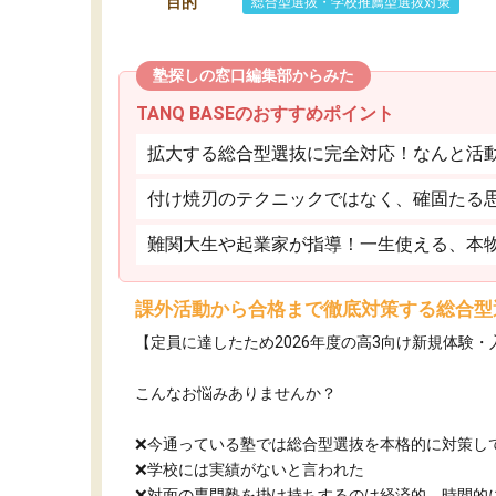
目的
総合型選抜・学校推薦型選抜対策
塾探しの窓口編集部からみた
TANQ BASEのおすすめポイント
拡大する総合型選抜に完全対応！なんと活
付け焼刃のテクニックではなく、確固たる
難関大生や起業家が指導！一生使える、本
課外活動から合格まで徹底対策する総合型
【定員に達したため2026年度の高3向け新規体験
こんなお悩みありませんか？
❌今通っている塾では総合型選抜を本格的に対策し
❌学校には実績がないと言われた
❌対面の専門塾を掛け持ちするのは経済的、時間的