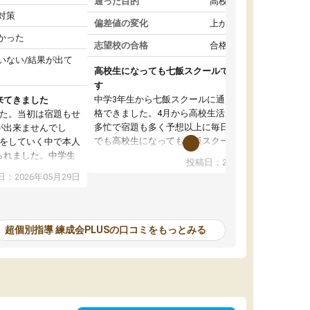
通った目的
高校受験対策
対策
偏差値の変化
上がった
かった
志望校の合格
合格した
いない/結果が出て
高校生になっても七飯スクールで頑張っていま
す
中学3年生から七飯スクールに通って志望校に合
来てきました
格できました。4月から高校生活が始まり部活も
した。当初は宿題もせ
多忙で宿題も多く予想以上に毎日が大変です。
が出来ませんでし
でも高校生になっても七飯スクールに通うこと
談をしていく中で本人
で勉強をおろそかにせず頑張れていると思いま
られました。中学生
投稿日：2026年05月15日
す。塾に行けば自分より年下の子たちが頑張っ
いという自覚が芽生
：2026年05月29日
ている、同じく高校生になっても一緒に七飯ス
て頑張っています。
クールで頑張ろうと話した子たちも頑張ってい
来ていて学習習慣が
るので自分もやらなきゃと思えます。信頼して
かったです。このま
いる先生たちが変わらずにいてくれてその励ま
を頑張ってほしいな
超個別指導 練成会PLUSの口コミをもっとみる
しで頑張れます。時には休みたいと思うことも
ありますが、行けば勉強に集中して頑張れるの
で高校生になっても七飯スクールに通うことを
継続して本当に良かったです。