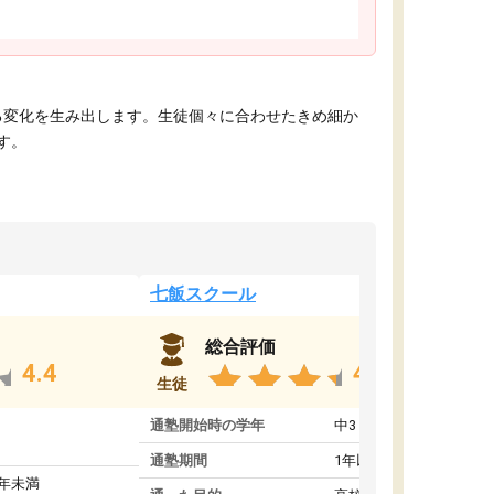
える変化を生み出します。生徒個々に合わせたきめ細か
す。
七飯スクール
総合評価
4.4
4.8
生徒
通塾開始時の学年
中3
通塾期間
1年以上
1年未満