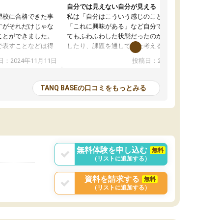
自分では見えない自分が見える
望校に合格できた事
私は「自分はこういう感じのことがしたい」
すがそれだけじゃな
「これに興味がある」など自分で自己分析をし
ことができました。
てもふわふわした状態だったのが、コーチと話
で表すことなどは得
したり、課題を通してまた考えることで、もっ
話すことやコミュニ
と詳しく自分のことが理解できました。いつで
：2024年11月11日
投稿日：2024年10月31日
手でした。
も質問できるので、そこも1つの魅力です。ま
同じ学年の方々と関
た、はたらく部にいる生徒達は意識高い系の子
とる機会が増えたり
が多いので、その子達に感化されて自分も『も
TANQ BASEの口コミをもっとみる
次試験対策の面接練
っと何かに取り組んでみよう』と思えます。
てもらい飛躍的に成
はたらく部はオンラインなので、色々な場所の
面接自体も試験まで
コーチも生徒がいて、みんなフレンドリーなの
した。その結果本番
で気軽に話せるのでとても楽しいです。
りと伝えることもで
ことができました。
無料体験を申し込む
無料
（リストに追加する）
資料を請求する
無料
（リストに追加する）