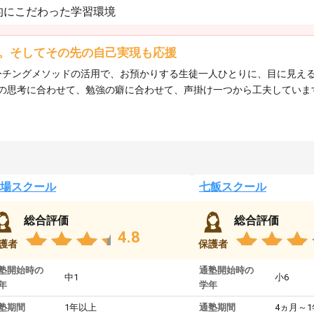
的にこだわった学習環境
。そしてその先の自己実現も応援
、コーチングメソッドの活用で、お預かりする生徒一人ひとりに、目に見
の思考に合わせて、勉強の癖に合わせて、声掛け一つから工夫していま
場スクール
七飯スクール
総合評価
総合評価
4.8
護者
保護者
塾開始時の
通塾開始時の
中1
小6
年
学年
塾期間
1年以上
通塾期間
4ヵ月～