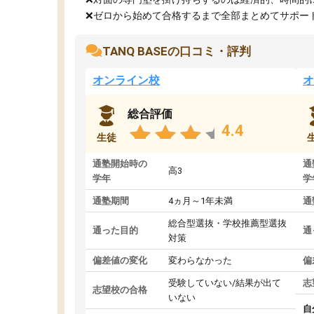
❌ゼロから始めて合格するまで全部まとめてサポート.
TANQ BASEの口コミ・評判
オンライン校
オ
総合評価
4.4
生徒
通塾開始時の
通
高3
学年
学
通塾期間
4ヵ月～1年未満
通
総合型選抜・学校推薦型選抜
通った目的
通
対策
偏差値の変化
変わらなかった
偏
受験していない/結果が出て
志
志望校の合格
いない
自