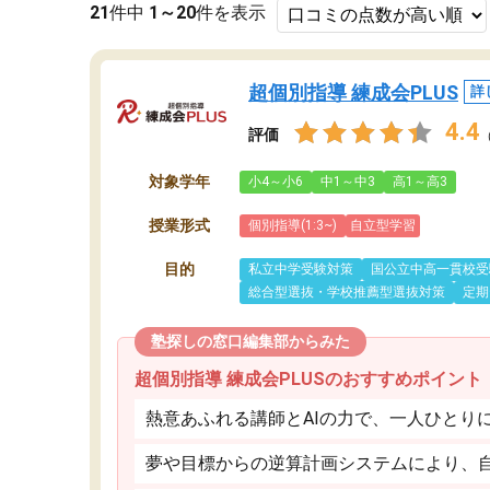
21
件中
1～20
件を表示
超個別指導 練成会PLUS
詳
4.4
評価
対象学年
小4～小6
中1～中3
高1～高3
授業形式
個別指導(1:3~)
自立型学習
目的
私立中学受験対策
国公立中高一貫校受
総合型選抜・学校推薦型選抜対策
定期
塾探しの窓口編集部からみた
超個別指導 練成会PLUSのおすすめポイント
熱意あふれる講師とAIの力で、一人ひとり
夢や目標からの逆算計画システムにより、