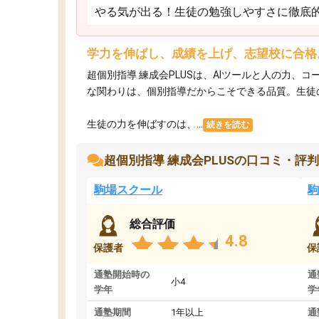
やる気が出る！生徒の勉強しやすさに徹底
学力を伸ばし、成績を上げ、志望校に合格
超個別指導 練成会PLUSは、AIツールと人の力
な関わりは、個別指導だからこそできる品質。生徒
生徒の力を伸ばすのは、...
続きを読む
超個別指導 練成会PLUSの口コミ・評判
駒場スクール
駒
総合評価
4.8
保護者
保
通塾開始時の
通
小4
学年
学
通塾期間
1年以上
通