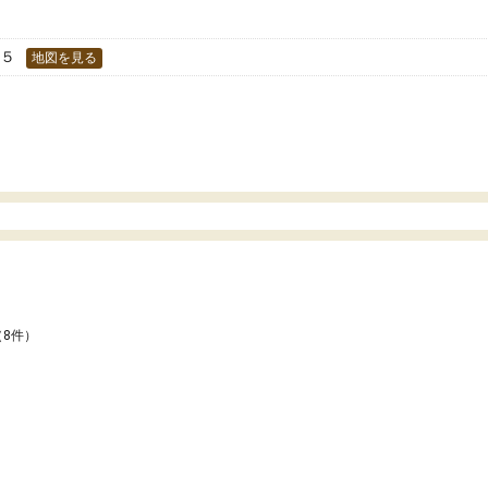
す。
−５
地図を見る
（8件）