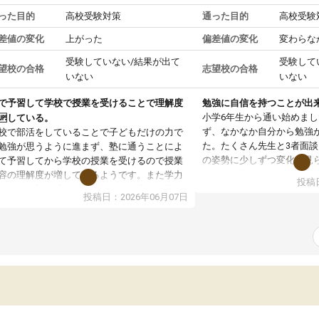
った目的
高校受験対策
通った目的
高校受験
差値の変化
上がった
偏差値の変化
変わらな
受験していない/結果が出て
受験して
望校の合格
志望校の合格
いない
いない
で予習して学校で授業を受けることで理解度
勉強に自信を持つことが出
小学6年生から通い始めま
🆙している。
ず、なかなか自分から勉強
校で部活をしていることで子どもだけの力で
た。たくさん先生と3者面
勉強が思うように進まず、塾に通うことによ
の姿勢に少しずつ変化が見
て予習してから学校の授業を受けるので授業
になり勉強しないといけな
容の理解度が増しているようです。また学力
投稿日
え自ら進んで受講を増やし
ストなど塾で受けることによって広い視野で
投稿日：2026年06月07日
家庭学習も少しずつ増えて
分の学力は今どのくらいなのか、他の学校へ
しっかり身についてきて良
っていて同じ志望校の生徒さん達はどのくら
ま自ら進んで計画的に勉強
のレベルなのか知る機会となり、とても良い
と思っています。
激を受けているようです。塾の先生方に自分
頑張りをほめていただいただいたり、学力テ
トの結果をふまえてのお話では、子どもの現
と今後の課題を明確に本人に伝えてくださっ
いるので、勉強への意欲へと更につながって
る姿が見られ塾に通って良かったと思ってい