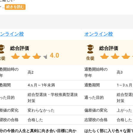
..
続きを読む
ンライン校
オンライン校
総合評価
総合評価
4.0
生徒
生徒
塾開始時の
通塾開始時の
高2
高3
年
学年
塾期間
4ヵ月～1年未満
通塾期間
1～3ヵ月
総合型選抜・学校推薦型選抜
総合型選
った目的
通った目的
対策
対策
差値の変化
変わらなかった
偏差値の変化
上がった
望校の合格
合格した
志望校の合格
合格した
分の今後の人生と真剣に向き合い目標に向か
はたらく部に入り色々な面