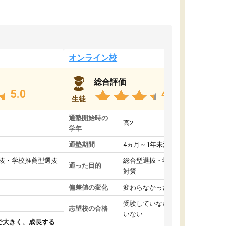
オンライン校
総合評価
5.0
4.8
生徒
通塾開始時の
高2
学年
通塾期間
4ヵ月～1年未満
抜・学校推薦型選抜
総合型選抜・学校推薦型選抜
通った目的
対策
偏差値の変化
変わらなかった
受験していない/結果が出て
志望校の合格
いない
で大きく、成長する