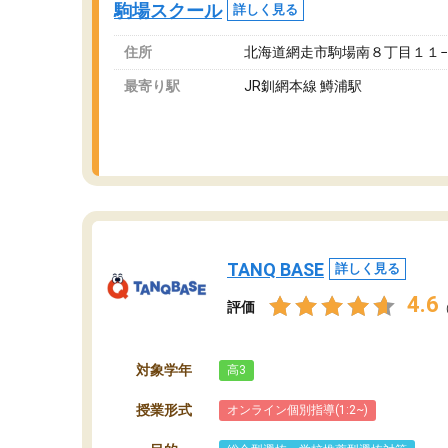
駒場スクール
詳しく見る
ま
住所
北海道網走市駒場南８丁目１１
最寄り駅
JR釧網本線 鱒浦駅
TANQ BASE
詳しく見る
4.6
評価
対象学年
高3
授業形式
オンライン個別指導(1:2~)