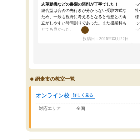
志望動機などの書類の添削が丁寧でした！
っ
総合型は合否の先行きが分からない受験方式な
社
ため、一般も視野に考えるとなると他塾との両
様
立がしやすい時間割りであった。また授業料も
っ
とても良かった。
っ
総合型の多くの塾は大学生が見ることが多い
味
投稿日：2025年03月22日
が、はたらく部総合型コースは大学生の目だけ
ま
でなく、数人の大人にも目を通して頂ける。そ
総
のため多くの意見を聞くことができ、より良い
文
ものを推敲することが可能だ。
て
どの人も優しく、親身に接してくださるのでや
う
る気も出て、良かったです！！
計
網走市の教室一覧
る
い
会
オンライン校
詳しく見る
の
対応エリア
全国