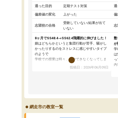
通った目的
定期テスト対策
通
偏差値の変化
上がった
偏
受験していない/結果が出て
志望校の合格
志
いない
8ヶ月でSS48.4→SS62.4飛躍的に伸びました！
塾
娘はどちらかというと集団行動が苦手、騒がし
が
かったりするのをストレスに感じやすいタイプ
学
のようで
は
学校での授業は時々、集中できなくなってしま
っ
っていたこともあったようでした。
内
投稿日：2026年06月09日
その点練成会は個別指導なので、静かな環境の
テ
中、ぐんぐんと問題を解き、大変満足してパソ
自
コンに向かうことができている様子。
通
先生はやる気を引き出してくれる声かけや、分
い
からない問題には熱心に応えて教えてくださり
刺
ます。
の
おかげさまで成績が上がり、勉強が楽しいよう
ス
網走市の教室一覧
です。
状
て
い