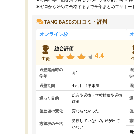
❌ゼロから始めて合格するまで全部まとめてサポート.
TANQ BASEの口コミ・評判
オンライン校
オ
総合評価
4.4
生徒
通塾開始時の
通
高3
学年
学
通塾期間
4ヵ月～1年未満
通
総合型選抜・学校推薦型選抜
通った目的
通
対策
偏差値の変化
変わらなかった
偏
受験していない/結果が出て
志
志望校の合格
いない
自