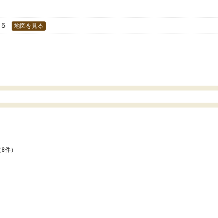
す。
−５
地図を見る
（8件）