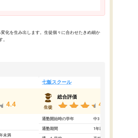
える変化を生み出します。生徒個々に合わせたきめ細か
す。
七飯スクール
総合評価
4.4
4.8
生徒
通塾開始時の学年
中3
通塾期間
1年以上
1年未満