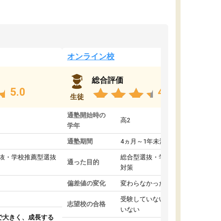
オンライン校
総合評価
5.0
4.8
生徒
通塾開始時の
高2
学年
通塾期間
4ヵ月～1年未満
抜・学校推薦型選抜
総合型選抜・学校推薦型選抜
通った目的
対策
偏差値の変化
変わらなかった
受験していない/結果が出て
志望校の合格
いない
で大きく、成長する