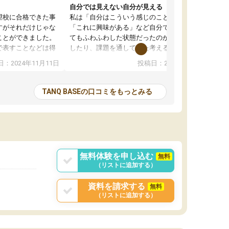
自分では見えない自分が見える
望校に合格できた事
私は「自分はこういう感じのことがしたい」
すがそれだけじゃな
「これに興味がある」など自分で自己分析をし
ことができました。
てもふわふわした状態だったのが、コーチと話
で表すことなどは得
したり、課題を通してまた考えることで、もっ
話すことやコミュニ
と詳しく自分のことが理解できました。いつで
：2024年11月11日
投稿日：2024年10月31日
手でした。
も質問できるので、そこも1つの魅力です。ま
同じ学年の方々と関
た、はたらく部にいる生徒達は意識高い系の子
とる機会が増えたり
が多いので、その子達に感化されて自分も『も
TANQ BASEの口コミをもっとみる
次試験対策の面接練
っと何かに取り組んでみよう』と思えます。
てもらい飛躍的に成
はたらく部はオンラインなので、色々な場所の
面接自体も試験まで
コーチも生徒がいて、みんなフレンドリーなの
した。その結果本番
で気軽に話せるのでとても楽しいです。
りと伝えることもで
ことができました。
無料体験を申し込む
無料
（リストに追加する）
資料を請求する
無料
（リストに追加する）