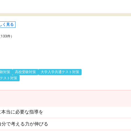
しく見る
（133件）
験対策
高校受験対策
大学入学共通テスト対策
テスト対策
に本当に必要な指導を
自分で考える力が伸びる