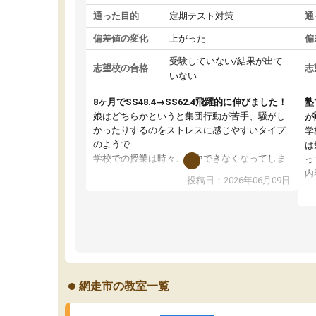
通った目的
定期テスト対策
通
偏差値の変化
上がった
偏
受験していない/結果が出て
志望校の合格
志
いない
8ヶ月でSS48.4→SS62.4飛躍的に伸びました！
塾
娘はどちらかというと集団行動が苦手、騒がし
が
かったりするのをストレスに感じやすいタイプ
学
のようで
は
学校での授業は時々、集中できなくなってしま
っ
っていたこともあったようでした。
内
投稿日：2026年06月09日
その点練成会は個別指導なので、静かな環境の
テ
中、ぐんぐんと問題を解き、大変満足してパソ
自
コンに向かうことができている様子。
通
先生はやる気を引き出してくれる声かけや、分
い
からない問題には熱心に応えて教えてくださり
刺
ます。
の
おかげさまで成績が上がり、勉強が楽しいよう
ス
網走市の教室一覧
です。
状
て
い