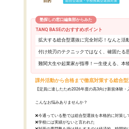
目的
総合型選抜・学校推薦型選抜対策
塾探しの窓口編集部からみた
TANQ BASEのおすすめポイント
拡大する総合型選抜に完全対応！なんと活
付け焼刃のテクニックではなく、確固たる
難関大生や起業家が指導！一生使える、本
課外活動から合格まで徹底対策する総合型
【定員に達したため2026年度の高3向け新規体験
こんなお悩みありませんか？
❌今通っている塾では総合型選抜を本格的に対策し
❌学校には実績がないと言われた
❌対面の専門塾を掛け持ちするのは経済的、時間的