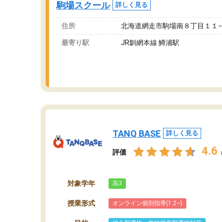
駒場スクール
詳しく見る
ま
住所
北海道網走市駒場南８丁目１１
最寄り駅
JR釧網本線 鱒浦駅
TANQ BASE
詳しく見る
4.6
評価
対象学年
高3
授業形式
オンライン個別指導(1:2~)