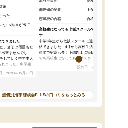
通った目的
高校受験対策
対策
偏差値の変化
上がった
かった
志望校の合格
合格した
いない/結果が出て
高校生になっても七飯スクールで頑張っていま
す
中学3年生から七飯スクールに通って志望校に合
来てきました
格できました。4月から高校生活が始まり部活も
した。当初は宿題もせ
多忙で宿題も多く予想以上に毎日が大変です。
が出来ませんでし
でも高校生になっても七飯スクールに通うこと
談をしていく中で本人
で勉強をおろそかにせず頑張れていると思いま
られました。中学生
投稿日：2026年05月15日
す。塾に行けば自分より年下の子たちが頑張っ
いという自覚が芽生
：2026年05月29日
ている、同じく高校生になっても一緒に七飯ス
て頑張っています。
クールで頑張ろうと話した子たちも頑張ってい
来ていて学習習慣が
るので自分もやらなきゃと思えます。信頼して
かったです。このま
いる先生たちが変わらずにいてくれてその励ま
を頑張ってほしいな
超個別指導 練成会PLUSの口コミをもっとみる
しで頑張れます。時には休みたいと思うことも
ありますが、行けば勉強に集中して頑張れるの
で高校生になっても七飯スクールに通うことを
継続して本当に良かったです。