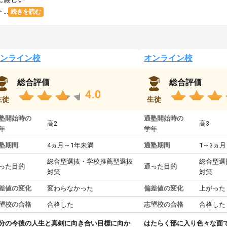
..
続きを読む
ンライン校
オンライン校
総合評価
総合評価
4.0
生徒
生徒
塾開始時の
通塾開始時の
高2
高3
年
学年
塾期間
4ヵ月～1年未満
通塾期間
1～3ヵ月
総合型選抜・学校推薦型選抜
総合型選
った目的
通った目的
対策
対策
差値の変化
変わらなかった
偏差値の変化
上がった
望校の合格
合格した
志望校の合格
合格した
分の今後の人生と真剣に向き合い目標に向か
はたらく部に入り色々な面