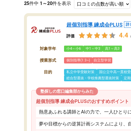
25
件中
1～20
件を表示
超個別指導 練成会PLUS
詳
4.4
評価
対象学年
小4～小6
中1～中3
高1～高3
授業形式
個別指導(1:3~)
自立型学習
目的
私立中学受験対策
国公立中高一貫校受
総合型選抜・学校推薦型選抜対策
定期
塾探しの窓口編集部からみた
超個別指導 練成会PLUSのおすすめポイント
熱意あふれる講師とAIの力で、一人ひとり
夢や目標からの逆算計画システムにより、