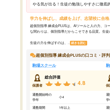
やる気が出る！生徒の勉強しやすさに徹底
学力を伸ばし、成績を上げ、志望校に合格
超個別指導 練成会PLUSは、AIツールと人の力
な関わりは、個別指導だからこそできる品質。生徒
生徒の力を伸ばすのは、...
続きを読む
超個別指導 練成会PLUSの口コミ・評判
駒場スクール
駒
総合評価
4.8
保護者
保
通塾開始時の
通
小4
学年
学
通塾期間
1年以上
通