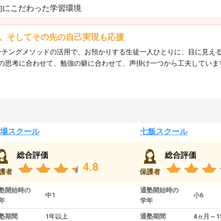
的にこだわった学習環境
。そしてその先の自己実現も応援
、コーチングメソッドの活用で、お預かりする生徒一人ひとりに、目に見
の思考に合わせて、勉強の癖に合わせて、声掛け一つから工夫していま
場スクール
七飯スクール
総合評価
総合評価
4.8
護者
保護者
塾開始時の
通塾開始時の
中1
小6
年
学年
塾期間
1年以上
通塾期間
4ヵ月～