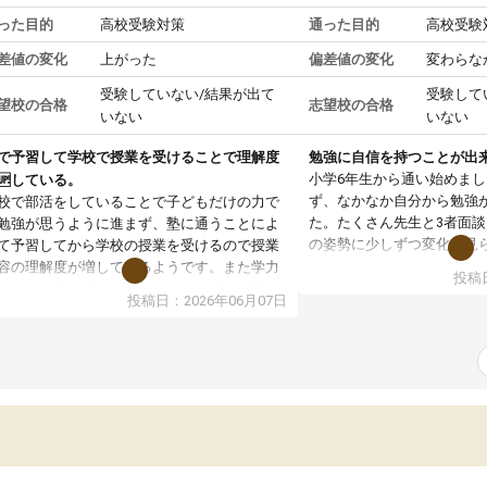
った目的
高校受験対策
通った目的
高校受験
差値の変化
上がった
偏差値の変化
変わらな
受験していない/結果が出て
受験して
望校の合格
志望校の合格
いない
いない
で予習して学校で授業を受けることで理解度
勉強に自信を持つことが出
小学6年生から通い始めま
🆙している。
ず、なかなか自分から勉強
校で部活をしていることで子どもだけの力で
た。たくさん先生と3者面
勉強が思うように進まず、塾に通うことによ
の姿勢に少しずつ変化が見
て予習してから学校の授業を受けるので授業
になり勉強しないといけな
容の理解度が増しているようです。また学力
投稿日
え自ら進んで受講を増やし
ストなど塾で受けることによって広い視野で
投稿日：2026年06月07日
家庭学習も少しずつ増えて
分の学力は今どのくらいなのか、他の学校へ
しっかり身についてきて良
っていて同じ志望校の生徒さん達はどのくら
ま自ら進んで計画的に勉強
のレベルなのか知る機会となり、とても良い
と思っています。
激を受けているようです。塾の先生方に自分
頑張りをほめていただいただいたり、学力テ
トの結果をふまえてのお話では、子どもの現
と今後の課題を明確に本人に伝えてくださっ
いるので、勉強への意欲へと更につながって
る姿が見られ塾に通って良かったと思ってい