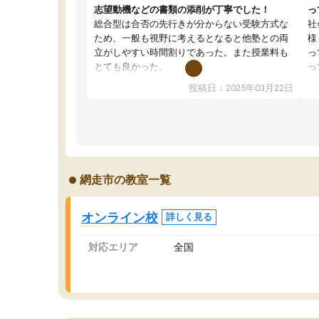
志望動機などの書類の添削が丁寧でした！
っ
総合型は合否の先行きが分からない受験方式な
社
ため、一般も視野に考えるとなると他塾との両
様
立がしやすい時間割りであった。また授業料も
っ
とても良かった。
っ
総合型の多くの塾は大学生が見ることが多い
味
投稿日：2025年03月22日
が、はたらく部総合型コースは大学生の目だけ
ま
でなく、数人の大人にも目を通して頂ける。そ
総
のため多くの意見を聞くことができ、より良い
文
ものを推敲することが可能だ。
て
どの人も優しく、親身に接してくださるのでや
う
る気も出て、良かったです！！
計
網走市の教室一覧
る
い
会
オンライン校
詳しく見る
の
対応エリア
全国