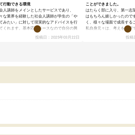
て行動できる環境
ことができました。
会人講師をメインとしたサービスであり、
はたらく部に入り、第一志
々な業界を経験した社会人講師が学生の「や
はもちろん嬉しかったので
てみたい」に対して現実的なアドバイスを行
く、様々な場面で成長する
てくれます。基本応援ベースなので自分の興
私自身元々は、考えを文字
分野について学生知識では思いつかない部分
意だったのですが、人前で
投稿日：2025年03月22日
投稿日
で深ぼる事が出来ます。
ケーションをとることが苦
合型選抜対策として志望理由書・面接・小論
しかし、はたらく部に入り
などの技術指導が主なセッション内容になっ
わりコミュニケーションを
いますが、総合型選抜を通して将来自分がど
また、一次試験合格後は二
なりたいのかといった人生設計・キャリア設
習を多くの先生方に手伝っ
を社会人として働いている大人と真剣に考え
長することができました。
事が出来る環境がこの塾の一番の魅力だと思
に数えきれないほど行いま
ます。私自身やりたい事が何もない所から社
でも、自分の思いをしっか
人講師のサポートを受け、学びたい事・将来
き、人としての成長も養う
目標を見つける事が出来ました。