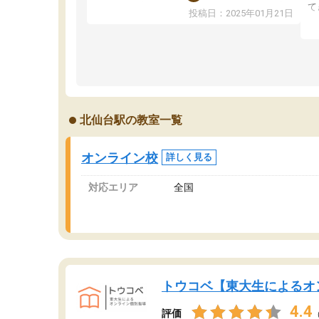
ました！5科目なんでもOKなのもとても気に入
て
投稿日：2025年01月21日
っています
オ
成績もだいぶ下の方でしたが、通い始めて1年ほ
い
どだった今では平均点以上の科目が増えてきま
か
した！あと1年受験まであるので無料の週末教室
て
を使用しながら頑張って欲しいと思います！
北仙台駅の教室一覧
オンライン校
詳しく見る
対応エリア
全国
トウコベ【東大生によるオ
4.4
評価