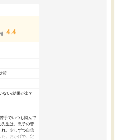
4.4
対策
いない/結果が出て
が苦手でいつも悩んで
の先生は、息子の苦
くれ、少しずつ自信
した。おかげで、定