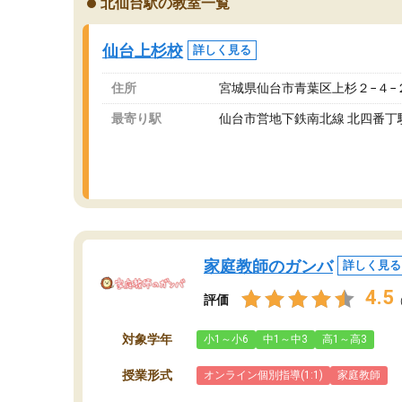
北仙台駅の教室一覧
が、それを加味しても通って損はないなと感じ
自
ています。
な
仙台上杉校
詳しく見る
住所
宮城県仙台市青葉区上杉２−４−
最寄り駅
仙台市営地下鉄南北線 北四番丁
家庭教師のガンバ
詳しく見る
4.5
評価
対象学年
小1～小6
中1～中3
高1～高3
授業形式
オンライン個別指導(1:1)
家庭教師