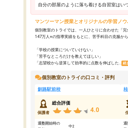
自分の部屋のように落ち着ける自習室はいつ
マンツーマン授業とオリジナルの学習ノウ
個別教室のトライでは、一人ひとりに合わせた「完
147万人※の指導実績をもとに、苦手科目の克服か
「学校の授業についていけない」​
「苦手なところだけを教えてほしい」​
「志望校から逆算して効率的に点数を伸ばした...
続
個別教室のトライの口コミ・評判
釧路駅前校
桂
総合評価
4.0
保護者
通塾開始時の
通
中2