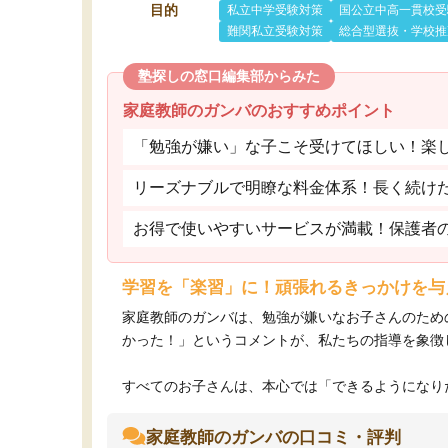
目的
私立中学受験対策
国公立中高一貫校受
難関私立受験対策
総合型選抜・学校推
塾探しの窓口編集部からみた
家庭教師のガンバのおすすめポイント
「勉強が嫌い」な子こそ受けてほしい！楽
リーズナブルで明瞭な料金体系！長く続け
お得で使いやすいサービスが満載！保護者
学習を「楽習」に！頑張れるきっかけを与
家庭教師のガンバは、勉強が嫌いなお子さんのため
かった！」というコメントが、私たちの指導を象徴
すべてのお子さんは、本心では「できるようになりた
家庭教師のガンバの口コミ・評判