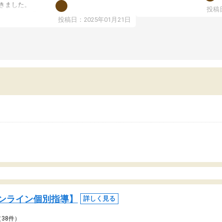
期テストの成績が10点以上
きました。
投稿日
ても喜んでいます。
ンラインで週に一度の受講ですが、指導が無
投稿日：2025年01月21日
日も予定表に基づいて勉強したり、LINEでわ
らないところを質問できるのでとても助かっ
います。
ンライン個別指導】
詳しく見る
（38件）