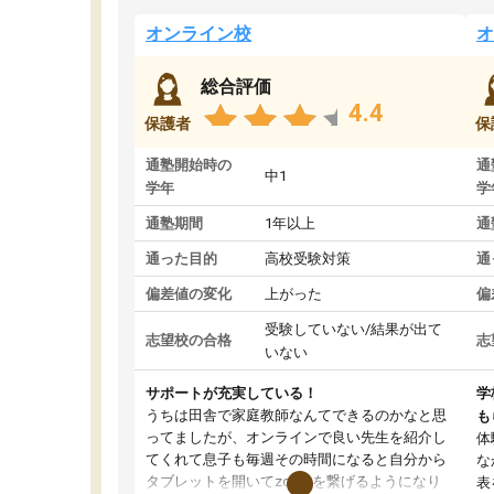
オンライン校
オ
総合評価
4.4
保護者
保
通塾開始時の
通
中1
学年
学
通塾期間
1年以上
通
通った目的
高校受験対策
通
偏差値の変化
上がった
偏
受験していない/結果が出て
志望校の合格
志
いない
サポートが充実している！
学
うちは田舎で家庭教師なんてできるのかなと思
も
ってましたが、オンラインで良い先生を紹介し
体
てくれて息子も毎週その時間になると自分から
な
タブレットを開いてzoomを繋げるようになり
表