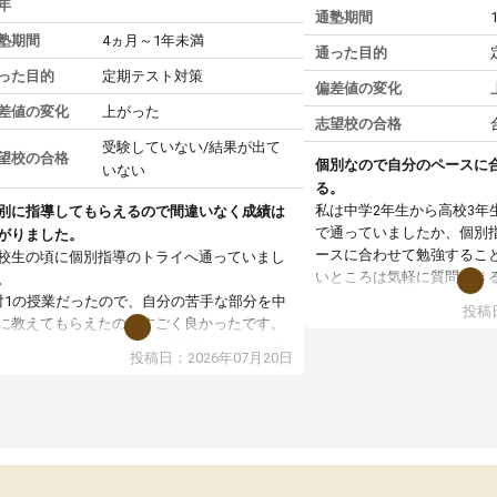
年
通塾期間
塾期間
4ヵ月～1年未満
通った目的
った目的
定期テスト対策
偏差値の変化
差値の変化
上がった
志望校の合格
受験していない/結果が出て
望校の合格
個別なので自分のペースに
いない
る。
私は中学2年生から高校3年
別に指導してもらえるので間違いなく成績は
で通っていましたか、個別
がりました。
ースに合わせて勉強するこ
校生の頃に個別指導のトライへ通っていまし
いところは気軽に質問でき
。
いところだと思いました。
対1の授業だったので、自分の苦手な部分を中
投稿日
専門の先生にも変えて貰え
に教えてもらえたのがすごく良かったです。
い覚え方だったりも教えて
からないところもその場で質問しやすく、理
投稿日：2026年07月20日
した。授業後は、その日の
できるまで丁寧に説明してもらえたので、勉
学校の宿題を自習スペース
への苦手意識が少しずつなくなりました。
近くに自分の担当の先生だ
の結果成績も上がり、自信を持って勉強に取
いるので分からないところ
組めるようになりました。
環境でした。おかげで偏差
生も話しやすく、毎回安心して通えたのを覚
いた高校や大学にも合格す
ています。