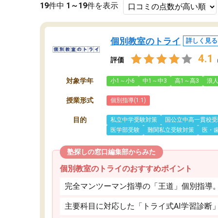
19
件中
1～19
件を表示
個別教室のトライ
詳しく見る
4.1
評価
対象学年
小1～小6
中1～中3
高1～高3
浪
授業形式
個別指導(1:1)
目的
私立中学受験対策
国公立中高一貫校受
医学部受験
難関私立受験対策
医・
塾探しの窓口編集部からみた
個別教室のトライのおすすめポイント
完全マンツーマン指導の「王道」個別指導
主要科目に対応した「トライ式AI学習診断