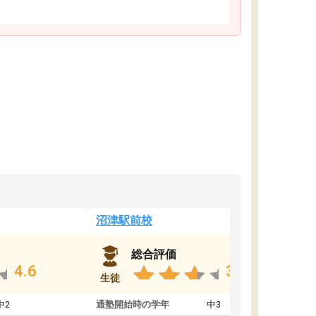
沼津駅前校
総合評価
4.6
3.8
生徒
中2
通塾開始時の学年
中3