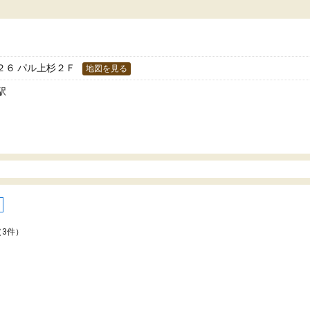
た！
分のペースで学びたい人や、集団授業が苦手
人には特におすすめできる塾だと思います。
２６ パル上杉２Ｆ
地図を見る
駅
（3件）