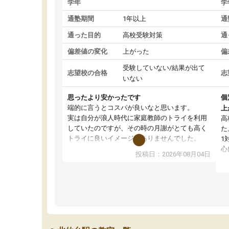
学年
学
通塾期間
1年以上
通
通った目的
高校受験対策
通
偏差値の変化
上がった
偏
受験していない/結果が出て
志望校の合格
志
いない
思ったより安かったです
個
端的に言うとコスパが良いなと思います。
上
実は自分が浪人時代に家庭教師のトライを利用
高
していたのですが、その時の月謝がとても高く
た
トライに良いイメージがありませんでした。
1
なので、少し不安だったのですが子供がどうし
心
投稿日：2026年08月04日
ても行きたいと言うので利用し始めた形です。
わ
しかし、以前とは違い料金がリーズナブルでび
解
っくりしました。
強
通って1年以上ですが、勉強への取り組み方が真
そ
っすぐに変化（率先して自宅で復習や予習をす
り
る）し成績も向上しています。
先
駅前なので送り迎えが少々負担になっています
え