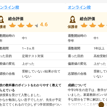
ンライン校
オンライン校
総合評価
総合評価
4.6
護者
保護者
塾開始時の
通塾開始時の
中1
中1
年
学年
塾期間
1～3ヵ月
通塾期間
1年以上
った目的
定期テスト対策
通った目的
高校受験
差値の変化
上がった
偏差値の変化
上がった
受験していない/結果が出て
受験して
望校の合格
志望校の合格
いない
いない
校の教科書のポイントをわかりやすく教えて
成績について
中学2年生の息子は、数学
らえている
いました。家庭教師ガンバ
験授業を受けて入塾しました。
手な部分を丁寧に解説して
かなか勉強しない息子でしたが、先生が予定
をつけていくことができま
を立ててくれるので少しずつ学習習慣がつい