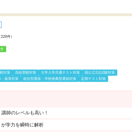
（220件）
人生
験対策
高校受験対策
大学入学共通テスト対策
国公立2次試験対策
歯・薬系対策
総合型選抜・学校推薦型選抜対策
定期テスト対策
。講師のレベルも高い！
」が学力を瞬時に解析