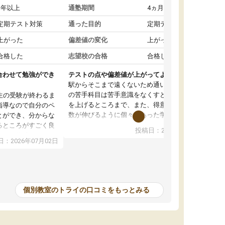
1年以上
通塾期間
4ヵ月～1年未満
定期テスト対策
通った目的
定期テスト対策
上がった
偏差値の変化
上がった
合格した
志望校の合格
合格した
合わせて勉強ができ
テストの点や偏差値が上がってよかった
駅からそこまで遠くないため通いやすく、自分
の苦手科目は苦手意識をなくすところから成績
生の受験が終わるま
を上げるところまで、また、得意科目はより点
指導なので自分のペ
数が伸びるように個々にあった学習方法で教え
とができ、分からな
てくれました。また、個別にやってくれること
るところがすごく良
投稿日：2026年06月19日
でわからないところをすぐに質問することがで
また、教科によって
：2026年07月02日
きて、後回しにせずその場で解決できることが
たので、わかりやす
とてもありがたかったです。個別ということも
頂きすごく助かりま
あり、料金は少し高めですが、自分の学力の上
おさらいだったり、
がり方を考えたら妥当なのではないかと思いま
で行うことができ、
した。
ったり、他の先生が
個別教室のトライの口コミをもっとみる
をすぐに質問できる
値が上がり志望して
ることができまし