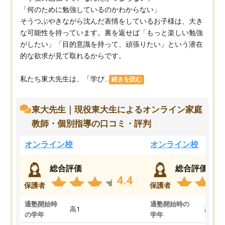
「何のために勉強しているのかわからない」
そうつぶやきながら沈んだ表情をしているお子様は、大き
な可能性を持っています。裏を返せば「もっと楽しい勉強
がしたい」「目的意識を持って、頑張りたい」という潜在
的な欲求が見て取れるからです。
私たち東大先生は、「学び...
続きを読む
東大先生｜現役東大生によるオンライン家庭
教師・個別指導の口コミ・評判
オンライン校
オンライン校
総合評価
総合評価
4.4
保護者
保護者
通塾開始時
通塾開始時の
高1
高3
の学年
学年