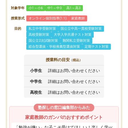
対象学年
小1～小6
中1～中3
高1～高3
授業形式
オンライン個別指導(1:1)
家庭教師
目的
私立中学受験対策
国公立中高一貫校受験対策
高校受験対策
大学入学共通テスト対策
国公立2次試験対策
難関私立受験対策
総合型選抜・学校推薦型選抜対策
定期テスト対策
授業料の目安
（税込）
小学生
詳細はお問い合わせください
中学生
詳細はお問い合わせください
高校生
詳細はお問い合わせください
塾探しの窓口編集部からみた
家庭教師のガンバのおすすめポイント
「勉強が嫌い」な子こそ受けてほしい！楽しく学べ