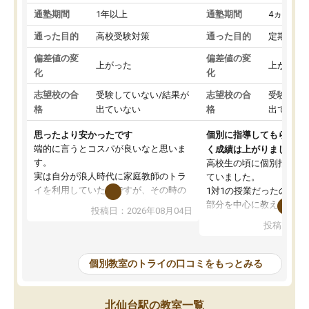
通塾期間
1年以上
通塾期間
4ヵ月～1
通った目的
高校受験対策
通った目的
定期テス
偏差値の変
偏差値の変
上がった
上がった
化
化
志望校の合
受験していない/結果が
志望校の合
受験して
格
出ていない
格
出ていな
思ったより安かったです
個別に指導してもらえる
端的に言うとコスパが良いなと思いま
く成績は上がりました。
す。
高校生の頃に個別指導の
実は自分が浪人時代に家庭教師のトラ
ていました。
イを利用していたのですが、その時の
1対1の授業だったので、
月謝がとても高くトライに良いイメー
部分を中心に教えてもら
投稿日：2026年08月04日
ジがありませんでした。
く良かったです。
投稿日：20
なので、少し不安だったのですが子供
わからないところもその
がどうしても行きたいと言うので利用
すく、理解できるまで丁
し始めた形です。
もらえたので、勉強への
個別教室のトライの口コミをもっとみる
しかし、以前とは違い料金がリーズナ
しずつなくなりました。
ブルでびっくりしました。
その結果成績も上がり、
通って1年以上ですが、勉強への取り組
勉強に取り組めるように
北仙台駅の教室一覧