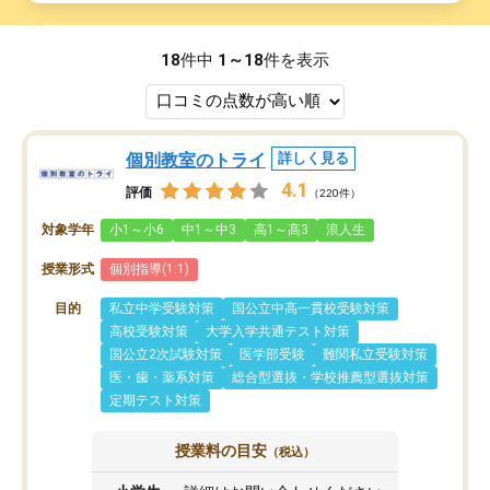
18
件中
1～18
件を表示
個別教室のトライ
詳しく見る
4.1
評価
（220件）
対象学年
小1～小6
中1～中3
高1～高3
浪人生
授業形式
個別指導(1:1)
目的
私立中学受験対策
国公立中高一貫校受験対策
高校受験対策
大学入学共通テスト対策
国公立2次試験対策
医学部受験
難関私立受験対策
医・歯・薬系対策
総合型選抜・学校推薦型選抜対策
定期テスト対策
授業料の目安
（税込）