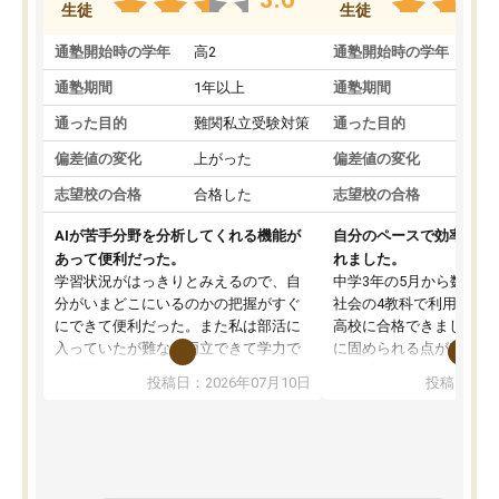
生徒
生徒
通塾開始時の学年
高2
通塾開始時の学年
中
通塾期間
1年以上
通塾期間
通った目的
難関私立受験対策
通った目的
偏差値の変化
上がった
偏差値の変化
志望校の合格
合格した
志望校の合格
AIが苦手分野を分析してくれる機能が
自分のペースで効率よく
あって便利だった。
れました。
学習状況がはっきりとみえるので、自
中学3年の5月から数学・
分がいまどこにいるのかの把握がすぐ
社会の4教科で利用し、偏
にできて便利だった。また私は部活に
高校に合格できました。
入っていたが難なく両立できて学力で
に固められる点が魅力で
も部活でも結果を残すことができてよ
れる「ウォームアップ」
投稿日：2026年07月10日
投稿日：20
かった。また問題演習の際に、自分が
項目のおかげで、手軽に
一度間違えた問題を繰り返し学習でき
せられます。何度も間違
たので苦手だった英語の克服につなが
「特訓」項目で徹底的に
った点もよかった。ただAIをアピール
め、苦手克服に非常に役
して活用するのは良かった点もあった
また、その日の勉強時間