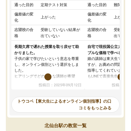
通った目的
定期テスト対策
通った目的
難関私立
偏差値の変
偏差値の変
上がった
上がった
化
化
志望校の合
受験していない/結果が
志望校の合
受験して
格
出ていない
格
出ていな
長期欠席で遅れた授業を取り戻せて助
自宅で現役国公立大学生
かりました。
ブルな価格で学べる
子供の家で学びたいという意志を尊重
娘の講師は東大生では無
し、オンライン個別という選択をしま
すが、お薦めの問題集や
した。
指導してくれています。2
ヒアリングでどのような講師が希望
もLINEで直接先生に質問
か、オプションは付帯するかなど選ぶ
教科でも)。受講科目や
投稿日：2025年09月12日
投稿日：20
事が出来ました。
めれるので、個人に合っ
講師とのマッチング後講師との初回ミ
ると思います。カリキュ
ーティングを行い、その講師で良いか
いなのがあり(有料)、受
トウコベ【東大生によるオンライン個別指導】の口
他の講師を希望するか子供との相性も
ことをどんなスケジュー
コミをもっとみる
見てから講師を決定する事ができま
くか相談したのですが、
す。
ち期待したものではなく
うちの子は、初回面談の講師の方で決
内容でした。それでも明
北仙台駅の教室一覧
定しました。
やる気も出ましたし、苦