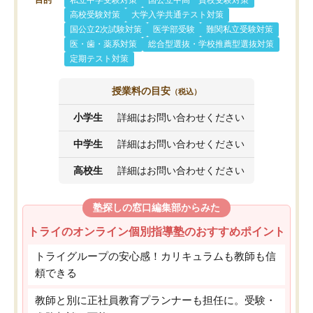
目的
私立中学受験対策
国公立中高一貫校受験対策
高校受験対策
大学入学共通テスト対策
国公立2次試験対策
医学部受験
難関私立受験対策
医・歯・薬系対策
総合型選抜・学校推薦型選抜対策
定期テスト対策
授業料の目安
（税込）
小学生
詳細はお問い合わせください
中学生
詳細はお問い合わせください
高校生
詳細はお問い合わせください
塾探しの窓口編集部からみた
トライのオンライン個別指導塾のおすすめポイント
トライグループの安心感！カリキュラムも教師も信
頼できる
教師と別に正社員教育プランナーも担任に。受験・