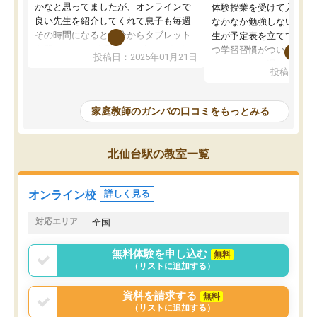
かなと思ってましたが、オンラインで
体験授業を受けて入塾し
良い先生を紹介してくれて息子も毎週
なかなか勉強しない息子
その時間になると自分からタブレット
生が予定表を立ててくれ
を開いてzoomを繋げるようになりまし
つ学習習慣がついてきま
投稿日：2025年01月21日
た！5科目なんでもOKなのもとても気
オンラインで週に一度の
投稿日：20
に入っています
指導が無い日も予定表に
成績もだいぶ下の方でしたが、通い始
したり、LINEでわから
めて1年ほどだった今では平均点以上の
問できるのでとても助か
家庭教師のガンバの口コミをもっとみる
科目が増えてきました！あと1年受験ま
であるので無料の週末教室を使用しな
がら頑張って欲しいと思います！
北仙台駅の教室一覧
オンライン校
詳しく見る
対応エリア
全国
無料体験を申し込む
無料
（リストに追加する）
資料を請求する
無料
（リストに追加する）