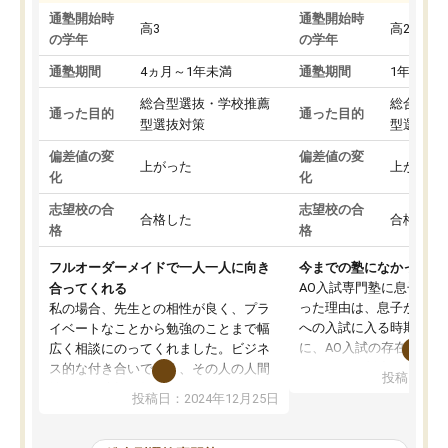
通塾開始時
通塾開始時
高3
高2
の学年
の学年
通塾期間
4ヵ月～1年未満
通塾期間
1年以上
総合型選抜・学校推薦
総合型選
通った目的
通った目的
型選抜対策
型選抜対
偏差値の変
偏差値の変
上がった
上がった
化
化
志望校の合
志望校の合
合格した
合格した
格
格
フルオーダーメイドで一人一人に向き
今までの塾になかったA
AO入試専門塾に息子を
合ってくれる
った理由は、息子が高校
私の場合、先生との相性が良く、プラ
への入試に入る時期に差
イベートなことから勉強のことまで幅
に、AO入試の存在を息
広く相談にのってくれました。ビジネ
してもその制度で合格し
ス的な付き合いでなく、その人の人間
投稿日：20
たことから、AOIに入塾
性までを適切に把握し、むきあってい
投稿日：2024年12月25日
思いました。
るなぁと強く感じることできました。
AOIでは、カウンセリン
また、他の先生の意見も聞いてみたい
で、AO入試を改めて知