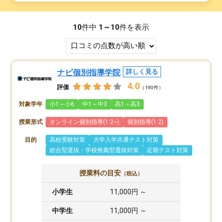
10
件中
1～10
件を表示
ナビ個別指導学院
詳しく見る
4.0
評価
（190件）
対象学年
小1～小6
中1～中3
高1～高3
授業形式
オンライン個別指導(1:2~)
個別指導(1:2)
目的
高校受験対策
大学入学共通テスト対策
総合型選抜・学校推薦型選抜対策
定期テスト対策
授業料の目安
（税込）
小学生
11,000円 ～
中学生
11,000円 ～