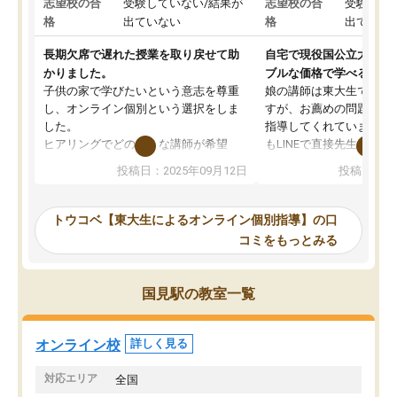
志望校の合
受験していない/結果が
志望校の合
受験して
格
出ていない
格
出ていな
長期欠席で遅れた授業を取り戻せて助
自宅で現役国公立大学生
かりました。
ブルな価格で学べる
子供の家で学びたいという意志を尊重
娘の講師は東大生では無
し、オンライン個別という選択をしま
すが、お薦めの問題集や
した。
指導してくれています。2
ヒアリングでどのような講師が希望
もLINEで直接先生に質問
か、オプションは付帯するかなど選ぶ
教科でも)。受講科目や
投稿日：2025年09月12日
投稿日：20
事が出来ました。
めれるので、個人に合っ
講師とのマッチング後講師との初回ミ
ると思います。カリキュ
ーティングを行い、その講師で良いか
いなのがあり(有料)、受
トウコベ【東大生によるオンライン個別指導】の口
他の講師を希望するか子供との相性も
ことをどんなスケジュー
コミをもっとみる
見てから講師を決定する事ができま
くか相談したのですが、
す。
ち期待したものではなく
うちの子は、初回面談の講師の方で決
内容でした。それでも明
国見駅の教室一覧
定しました。
やる気も出ましたし、苦
くなってきたようなので
オンラインツールを使用した単語帳の
お願いして良かったと思
オンライン校
詳しく見る
共有があり宿題もそちらで出される形
も合わなければチェンジ
でした。
娘は3科目ともずっと同
対応エリア
全国
2ヶ月で担当講師の方がお辞めになると