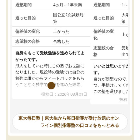
通塾期間
4ヵ月～1年未満
通塾期間
1～3ヵ月
国公立2次試験対
大学入学
通った目的
通った目的
策
策
偏差値の変化
上がった
偏差値の変
上がった
化
志望校の合格
合格した
志望校の合
受験して
自身をもって受験勉強を進められてよ
格
出ていな
かったです。
浪人をしていた時にこの塾でお世話に
いいとは思いますが、料
なりました。現役時の受験では自分の
す。
勉強に誰かからフィードバックをもら
自分が朝型なので、自習
うことなく独学で勉強を進めた結果、
つ、手助けしてくれる設
入試本番に地歴の学習が間に合わず不
この塾を選びました。
投稿日：2026年08月01日
合格となってしまいました。その経験
投稿日：20
を踏まえ、浪人が決まった際に勉強計
画を考えてもらえる塾を探した結果、
東大毎日塾にたどり着きました。学習
東大毎日塾｜東大生から毎日指導が受け放題のオン
の長期計画や日々の勉強のやり方につ
ライン個別指導塾の口コミをもっとみる
いて客観的なアドバイスをいただけた
ので、自信をもって受験勉強を進める