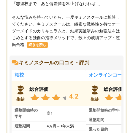
「志望校まで、あと偏差値を20上げなければ…」
そんな悩みを持っていたら、一度キミノスクールに相談し
てください。キミノスクールは、緻密な戦略性を持つオー
ダーメイドのカリキュラムと、効果実証済みの勉強法をは
じめとする独自の指導メソッドで、数々の成績アップ・逆
転合格...
続きを読む
キミノスクールの口コミ・評判
柏校
オンラインコース
総合評価
総合評価
4.2
生徒
生徒
通塾開始時の
通塾開始時の学年
中
高1
学年
通塾期間
通塾期間
4ヵ月～1年未満
通った目的