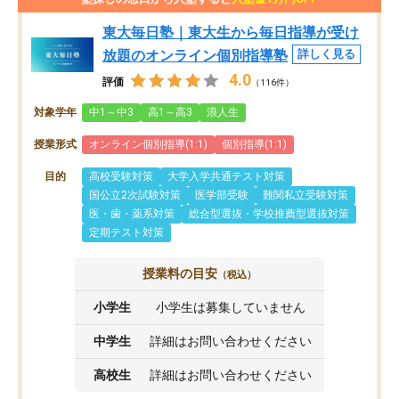
東大毎日塾｜東大生から毎日指導が受け
放題のオンライン個別指導塾
詳しく見る
4.0
評価
（116件）
対象学年
中1～中3
高1～高3
浪人生
授業形式
オンライン個別指導(1:1)
個別指導(1:1)
目的
高校受験対策
大学入学共通テスト対策
国公立2次試験対策
医学部受験
難関私立受験対策
医・歯・薬系対策
総合型選抜・学校推薦型選抜対策
定期テスト対策
授業料の目安
（税込）
小学生
小学生は募集していません
中学生
詳細はお問い合わせください
高校生
詳細はお問い合わせください