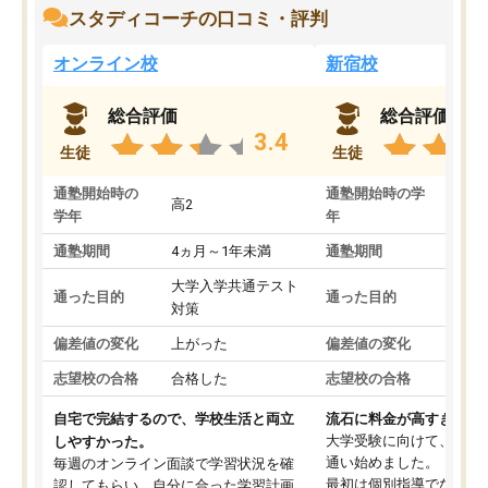
スタディコーチの口コミ・評判
オンライン校
新宿校
総合評価
総合評価
3.4
生徒
生徒
通塾開始時の
通塾開始時の学
高2
高2
学年
年
通塾期間
4ヵ月～1年未満
通塾期間
1～
大学入学共通テスト
国公
通った目的
通った目的
対策
策
偏差値の変化
上がった
偏差値の変化
変わ
志望校の合格
合格した
志望校の合格
合格
自宅で完結するので、学校生活と両立
流石に料金が高すぎる
大学受験に向けて、高2
しやすかった。
通い始めました。
毎週のオンライン面談で学習状況を確
最初は個別指導でなく、
認してもらい、自分に合った学習計画