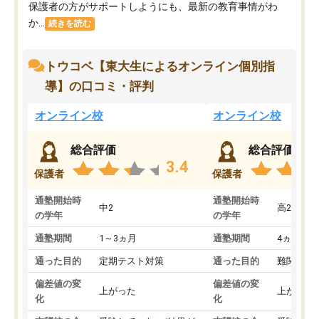
保護者の方がサポートしようにも、最新の教育事情がわ
か...
続きを読む
トウコベ【東大生によるオンライン個別指
導】の口コミ・評判
オンライン校
オンライン校
総合評価
総合評価
3.4
保護者
保護者
通塾開始時
通塾開始時
中2
高2
の学年
の学年
通塾期間
1～3ヵ月
通塾期間
4ヵ月～1
通った目的
定期テスト対策
通った目的
難関私立
偏差値の変
偏差値の変
上がった
上がった
化
化