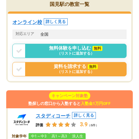
ことができました。自分のように勉強
国見駅の教室一覧
のやり方や進捗管理で苦労している方
には特におすすめしたい塾です。
オンライン校
詳しく見る
対応エリア
全国
無料体験を申し込む
無料
（リストに追加する）
資料を請求する
無料
（リストに追加する）
キャンペーン対象塾
塾探しの窓口から入塾すると
入塾金1万円OFF
スタディコーチ
詳しく見る
3.9
評価
（6件）
対象学年
中1～中3
高1～高3
浪人生