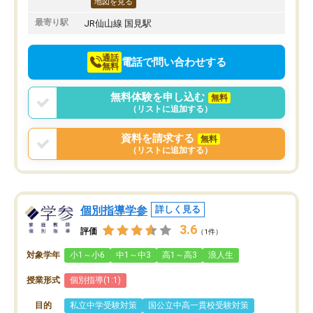
地図を見る
最寄り駅
JR仙山線 国見駅
通話
電話で問い合わせする
無料
無料体験を申し込む
無料
（リストに追加する）
資料を請求する
無料
（リストに追加する）
個別指導学参
詳しく見る
3.6
評価
（1件）
対象学年
小1～小6
中1～中3
高1～高3
浪人生
授業形式
個別指導(1:1)
目的
私立中学受験対策
国公立中高一貫校受験対策