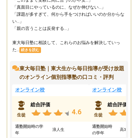
「このままで受験に間に合うのか不安…」
「真面目にやっているのに、なぜか伸びない…」
「課題が多すぎて、何から手をつければいいのか分からな
い…」
「親の言うことは反発する…」
東大毎日塾に相談して、これらのお悩みを解決していっ
た...
続きを読む
東大毎日塾｜東大生から毎日指導が受け放題
のオンライン個別指導塾の口コミ・評判
オンライン校
オンライン校
総合評価
総合評価
4.6
生徒
生徒
通塾開始時の学
通塾開始時
浪人生
高3
年
の学年