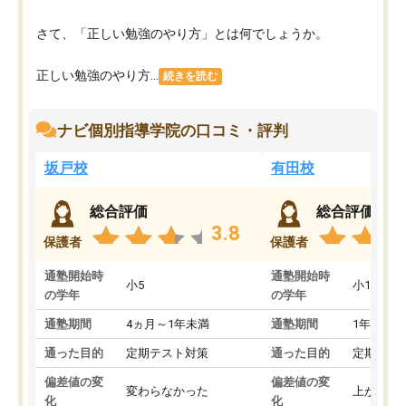
さて、「正しい勉強のやり方」とは何でしょうか。
正しい勉強のやり方...
続きを読む
ナビ個別指導学院の口コミ・評判
坂戸校
有田校
総合評価
総合評価
3.8
保護者
保護者
通塾開始時
通塾開始時
小5
小1
の学年
の学年
通塾期間
4ヵ月～1年未満
通塾期間
1年以上
通った目的
定期テスト対策
通った目的
定期テス
偏差値の変
偏差値の変
変わらなかった
上がった
化
化