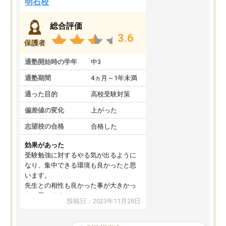
明石校
総合評価
3.6
保護者
通塾開始時の学年
中3
通塾期間
4ヵ月～1年未満
通った目的
高校受験対策
偏差値の変化
上がった
志望校の合格
合格した
効果があった
受験勉強に対するやる気が出るように
なり、集中できる環境も良かったと思
います。
先生との相性も良かった事が大きかっ
たと思います。
投稿日：2023年11月28日