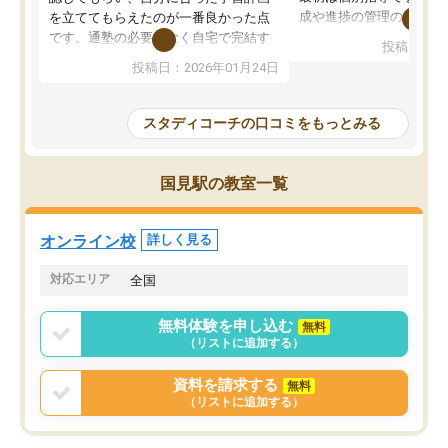
成や進捗の管理のみのコ
を立ててもらえたのが一番良かった点
ていましたが、あまり効
です。通塾の必要がなく自宅で完結す
投稿日：20
じ個別指導コースに変更
るため、学校や部活と両立しやすかっ
投稿日：2026年01月24日
講師には早稲田大学生の
たです。コーチが現役大学生で相談し
れましたが、はっきり言
やすく、勉強面だけでなく受験期の不
性が良くなかったです。
安も気軽に話せました。勉強習慣が身
スタディコーチの口コミをもっとみる
モチベーションが上がら
についたと感じています。また、チャ
にやめてしまいました。
ットで質問できるのも便利でした。一
追加で料金を払うことで
人では迷いがちだった受験勉強を、最
国見駅の教室一覧
方に変更することも可能
後まで続けられたのはこの塾のおかげ
の方の予定が空いていな
だと思います。
そもそも月謝が高い塾な
オンライン校
詳しく見る
人には合わないと思いま
総合してあまりお勧めで
対応エリア
全国
りませんでした。
唯一、塾内の設備だけは
無料体験を申し込む
無料
で素晴らしかったです。
（リストに追加する）
資料を請求する
無料
（リストに追加する）