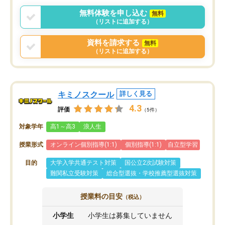
言う事で講師変更の申し出があり、あ
無料体験を申し込む
無料
まりに短期での変更だった為、塾に通
（リストに追加する）
う事にして退会しました。遅れも取り
戻せ、授業内容や講師の方は良かった
資料を請求する
無料
と思います。
（リストに追加する）
キミノスクール
詳しく見る
4.3
評価
（5件）
対象学年
高1～高3
浪人生
授業形式
オンライン個別指導(1:1)
個別指導(1:1)
自立型学習
目的
大学入学共通テスト対策
国公立2次試験対策
難関私立受験対策
総合型選抜・学校推薦型選抜対策
授業料の目安
（税込）
小学生
小学生は募集していません