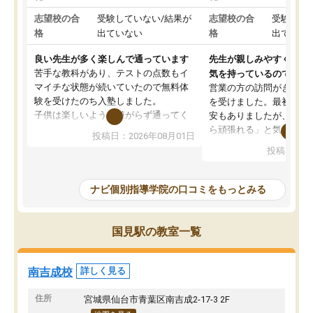
志望校の合
受験していない/結果が
志望校の合
受験して
格
出ていない
格
出ていな
良い先生が多く楽しんで通っています
先生が親しみやすく勉強
苦手な教科があり、テストの点数もイ
気を持っているので安心
マイチな状態が続いていたので無料体
営業の方の訪問がきっか
験を受けたのち入塾しました。
を受けました。最初は続
子供は楽しいようで嫌がらず通ってく
安もありましたが、子ど
れています。
ら頑張れる」と気に入り
投稿日：2026年08月01日
先生は良い方が多く、いつも笑顔で対
以上お世話になっていま
投稿日：20
応して頂けるので安心してお任せする
ても分かりやすく、学校
ことができます。
き方や、子どもに合った
教室は少し狭い印象なので夜の時間帯
方を丁寧に教えてくださ
ナビ個別指導学院の口コミをもっとみる
など生徒さんが多い時間帯は手狭では
が深まっていると感じま
ないかな？と感じます。
熱心で、一人ひとりの苦
また駅前にあるのでアクセスは良いで
握し、復習や講習を通し
国見駅の教室一覧
すが駐車場がないのでお迎えの際に近
ポートしてくださいます
隣のコインパーキングを利用または路
前より勉強に前向きに取
上駐車をするしかない点が少し不便で
になり、安心して通わせ
南吉成校
詳しく見る
す。
感じています。これから
りたいと思える塾です。
住所
宮城県仙台市青葉区南吉成2-17-3 2F