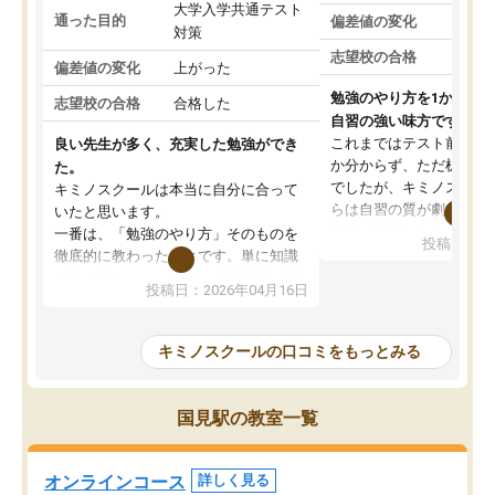
大学入学共通テスト
通った目的
偏差値の変化
対策
志望校の合格
偏差値の変化
上がった
勉強のやり方を1から教
志望校の合格
合格した
自習の強い味方です。
これまではテスト前に何
良い先生が多く、充実した勉強ができ
か分からず、ただ机に座
た。
でしたが、キミノスクー
キミノスクールは本当に自分に合って
らは自習の質が劇的に変
いたと思います。
先生が毎日何をすべきか
一番は、「勉強のやり方」そのものを
投稿日：20
を明確にしてくれるので
徹底的に教わったことです。単に知識
ずに学習に取り組めるよ
を詰め込むのではなく、自学自習の習
投稿日：2026年04月16日
が一番の収穫です。
慣が身につくよう並走してくれるの
授業で教えてもらうとい
で、通塾日以外も机に向かうのが苦で
の仕方をコーチングして
はなくなりました。
キミノスクールの口コミをもっとみる
ルなので、家での学習習
身につきました。結果と
講師の方との距離も近く、親身なコー
た英語の偏差値が10以上
チングのおかげで、停滞期もモチベー
国見駅の教室一覧
していた公立高校に無事
ションを維持できました。「やらされ
た。自分から学ぶ姿勢を
る勉強」から「目標のための勉強」へ
たい家庭には本当におす
意識が変わったことが、目標校への合
オンラインコース
詳しく見る