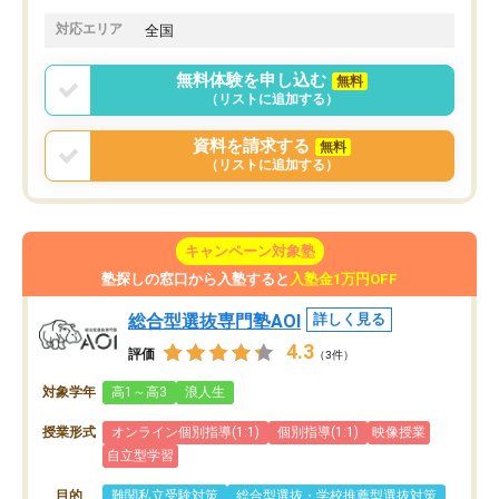
思います。
格に繋がったと思います。
対応エリア
全国
無料体験を申し込む
無料
（リストに追加する）
資料を請求する
無料
（リストに追加する）
キャンペーン対象塾
塾探しの窓口から入塾すると
入塾金1万円OFF
総合型選抜専門塾AOI
詳しく見る
4.3
評価
（3件）
対象学年
高1～高3
浪人生
授業形式
オンライン個別指導(1:1)
個別指導(1:1)
映像授業
自立型学習
目的
難関私立受験対策
総合型選抜・学校推薦型選抜対策