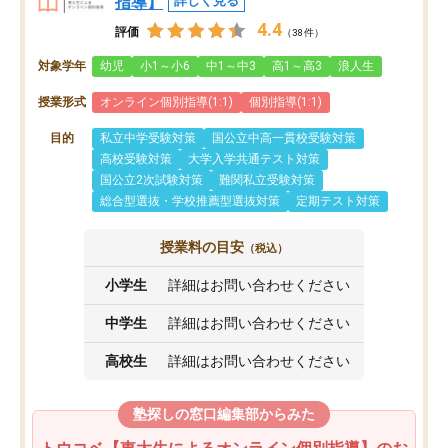
指導】
詳しく見る
4.4
評価
（38件）
対象学年
幼児
小1～小6
中1～中3
高1～高3
浪人生
授業形式
オンライン個別指導(1:1)
個別指導(1:1)
目的
私立中学受験対策
国公立中高一貫校受験対策
高校受験対策
大学入学共通テスト対策
国公立2次試験対策
難関私立受験対策
総合型選抜・学校推薦型選抜対策
定期テスト対策
授業料の目安
（税込）
小学生
詳細はお問い合わせください
中学生
詳細はお問い合わせください
高校生
詳細はお問い合わせください
塾探しの窓口編集部からみた