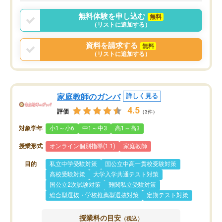
ポートを受け、学びたい
標を見つける事が出来ま
無料体験を申し込む
無料
（リストに追加する）
資料を請求する
無料
（リストに追加する）
家庭教師のガンバ
詳しく見る
4.5
評価
（3件）
対象学年
小1～小6
中1～中3
高1～高3
授業形式
オンライン個別指導(1:1)
家庭教師
目的
私立中学受験対策
国公立中高一貫校受験対策
高校受験対策
大学入学共通テスト対策
国公立2次試験対策
難関私立受験対策
総合型選抜・学校推薦型選抜対策
定期テスト対策
授業料の目安
（税込）