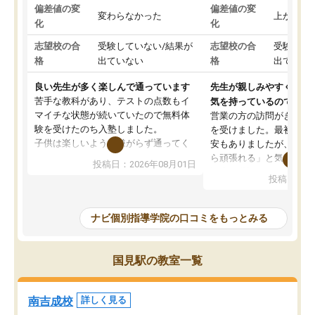
偏差値の変
偏差値の変
変わらなかった
上がった
化
化
志望校の合
受験していない/結果が
志望校の合
受験して
格
出ていない
格
出ていな
良い先生が多く楽しんで通っています
先生が親しみやすく勉強
苦手な教科があり、テストの点数もイ
気を持っているので安心
マイチな状態が続いていたので無料体
営業の方の訪問がきっか
験を受けたのち入塾しました。
を受けました。最初は続
子供は楽しいようで嫌がらず通ってく
安もありましたが、子ど
れています。
ら頑張れる」と気に入り
投稿日：2026年08月01日
先生は良い方が多く、いつも笑顔で対
以上お世話になっていま
投稿日：20
応して頂けるので安心してお任せする
ても分かりやすく、学校
ことができます。
き方や、子どもに合った
教室は少し狭い印象なので夜の時間帯
方を丁寧に教えてくださ
ナビ個別指導学院の口コミをもっとみる
など生徒さんが多い時間帯は手狭では
が深まっていると感じま
ないかな？と感じます。
熱心で、一人ひとりの苦
また駅前にあるのでアクセスは良いで
握し、復習や講習を通し
国見駅の教室一覧
すが駐車場がないのでお迎えの際に近
ポートしてくださいます
隣のコインパーキングを利用または路
前より勉強に前向きに取
上駐車をするしかない点が少し不便で
になり、安心して通わせ
南吉成校
詳しく見る
す。
感じています。これから