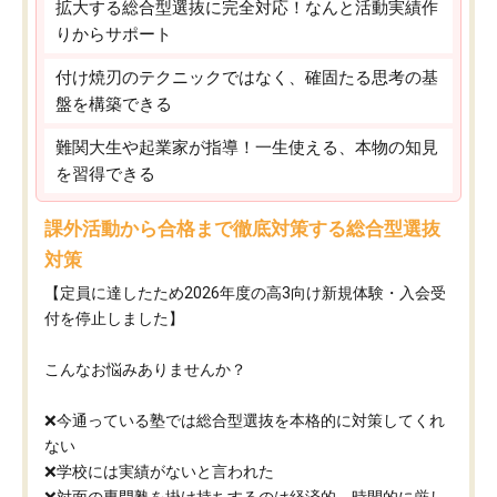
拡大する総合型選抜に完全対応！なんと活動実績作
りからサポート
付け焼刃のテクニックではなく、確固たる思考の基
盤を構築できる
難関大生や起業家が指導！一生使える、本物の知見
を習得できる
課外活動から合格まで徹底対策する総合型選抜
対策
【定員に達したため2026年度の高3向け新規体験・入会受
付を停止しました】
こんなお悩みありませんか？
❌今通っている塾では総合型選抜を本格的に対策してくれ
ない
❌学校には実績がないと言われた
❌対面の専門塾を掛け持ちするのは経済的、時間的に厳し