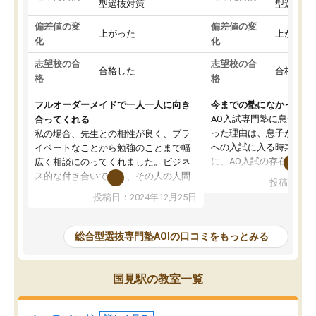
型選抜対策
型選抜対
偏差値の変
偏差値の変
上がった
上がった
化
化
志望校の合
志望校の合
合格した
合格した
格
格
フルオーダーメイドで一人一人に向き
今までの塾になかったA
AO入試専門塾に息子を
合ってくれる
った理由は、息子が高校
私の場合、先生との相性が良く、プラ
への入試に入る時期に差
イベートなことから勉強のことまで幅
に、AO入試の存在を息
広く相談にのってくれました。ビジネ
してもその制度で合格し
ス的な付き合いでなく、その人の人間
投稿日：20
たことから、AOIに入塾
性までを適切に把握し、むきあってい
投稿日：2024年12月25日
思いました。
るなぁと強く感じることできました。
AOIでは、カウンセリン
また、他の先生の意見も聞いてみたい
で、AO入試を改めて知
と相談すると、他の先生も紹介してく
総合型選抜専門塾AOIの口コミをもっとみる
それに対しての具体的な
ださり、客観的なアドバイスもいただ
ことでした。更に子供の
くことができました（志望理由・自己
る適正等についても詳し
PR等の添削において）。そして、なに
国見駅の教室一覧
でき、メンターの方々も
より自習室が解放されている点がよか
けてらっしゃいますので
ったです。友達と好きな時間に自習