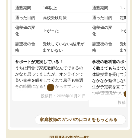
通塾期間
1年以上
通塾期間
1～3ヵ月
通った目的
高校受験対策
通った目的
定期テス
偏差値の変
偏差値の変
上がった
上がった
化
化
志望校の合
受験していない/結果が
志望校の合
受験して
格
出ていない
格
出ていな
サポートが充実している！
学校の教科書のポイント
うちは田舎で家庭教師なんてできるの
く教えてもらえている
かなと思ってましたが、オンラインで
体験授業を受けて入塾し
良い先生を紹介してくれて息子も毎週
なかなか勉強しない息子
その時間になると自分からタブレット
生が予定表を立ててくれ
を開いてzoomを繋げるようになりまし
つ学習習慣がついてきま
投稿日：2025年01月21日
た！5科目なんでもOKなのもとても気
オンラインで週に一度の
投稿日：20
に入っています
指導が無い日も予定表に
成績もだいぶ下の方でしたが、通い始
したり、LINEでわから
めて1年ほどだった今では平均点以上の
問できるのでとても助か
家庭教師のガンバの口コミをもっとみる
科目が増えてきました！あと1年受験ま
であるので無料の週末教室を使用しな
がら頑張って欲しいと思います！