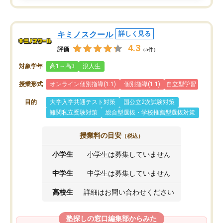
キミノスクール
詳しく見る
4.3
評価
（5件）
対象学年
高1～高3
浪人生
授業形式
オンライン個別指導(1:1)
個別指導(1:1)
自立型学習
目的
大学入学共通テスト対策
国公立2次試験対策
難関私立受験対策
総合型選抜・学校推薦型選抜対策
授業料の目安
（税込）
小学生
小学生は募集していません
中学生
中学生は募集していません
高校生
詳細はお問い合わせください
塾探しの窓口編集部からみた