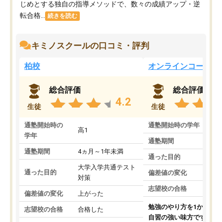
じめとする独自の指導メソッドで、数々の成績アップ・逆
転合格...
続きを読む
キミノスクールの口コミ・評判
柏校
オンラインコース
総合評価
総合評価
4.2
生徒
生徒
通塾開始時の
通塾開始時の学年
中
高1
学年
通塾期間
通塾期間
4ヵ月～1年未満
通った目的
大学入学共通テスト
通った目的
偏差値の変化
対策
志望校の合格
偏差値の変化
上がった
勉強のやり方を1から教
志望校の合格
合格した
自習の強い味方です。