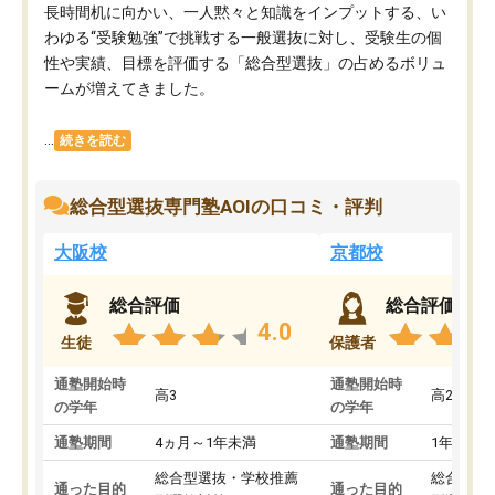
長時間机に向かい、一人黙々と知識をインプットする、い
わゆる“受験勉強”で挑戦する一般選抜に対し、受験生の個
性や実績、目標を評価する「総合型選抜」の占めるボリュ
ームが増えてきました。
...
続きを読む
総合型選抜専門塾AOIの口コミ・評判
大阪校
京都校
総合評価
総合評価
4.0
生徒
保護者
通塾開始時
通塾開始時
高3
高2
の学年
の学年
通塾期間
4ヵ月～1年未満
通塾期間
1年以上
総合型選抜・学校推薦
総合型選
通った目的
通った目的