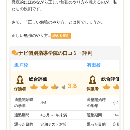
徹底的にほめながら正しい勉強のやり方を教えるのが、私
たちの役割です。
さて、「正しい勉強のやり方」とは何でしょうか。
正しい勉強のやり方...
続きを読む
ナビ個別指導学院の口コミ・評判
坂戸校
有田校
総合評価
総合評価
3.8
保護者
保護者
通塾開始時
通塾開始時
小5
小1
の学年
の学年
通塾期間
4ヵ月～1年未満
通塾期間
1年以上
通った目的
定期テスト対策
通った目的
定期テス