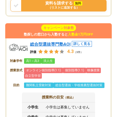
資料を請求する
無料
（リストに追加する）
キャンペーン対象塾
塾探しの窓口から入塾すると
入塾金1万円OFF
総合型選抜専門塾AOI
詳しく見る
4.3
評価
（3件）
対象学年
高1～高3
浪人生
授業形式
オンライン個別指導(1:1)
個別指導(1:1)
映像授業
自立型学習
目的
難関私立受験対策
総合型選抜・学校推薦型選抜対策
授業料の目安
（税込）
小学生
小学生は募集していません
中学生
中学生は募集していません