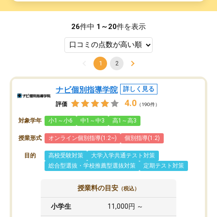
26
件中
1～20
件を表示
1
2
ナビ個別指導学院
詳しく見る
4.0
評価
（190件）
対象学年
小1～小6
中1～中3
高1～高3
授業形式
オンライン個別指導(1:2~)
個別指導(1:2)
目的
高校受験対策
大学入学共通テスト対策
総合型選抜・学校推薦型選抜対策
定期テスト対策
授業料の目安
（税込）
小学生
11,000円 ～