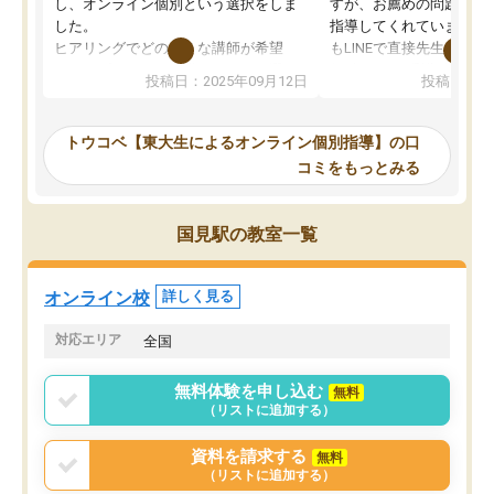
し、オンライン個別という選択をしま
すが、お薦めの問題集や
した。
指導してくれています。2
ヒアリングでどのような講師が希望
もLINEで直接先生に質問
か、オプションは付帯するかなど選ぶ
教科でも)。受講科目や
投稿日：2025年09月12日
投稿日：20
事が出来ました。
めれるので、個人に合っ
講師とのマッチング後講師との初回ミ
ると思います。カリキュ
ーティングを行い、その講師で良いか
いなのがあり(有料)、受
トウコベ【東大生によるオンライン個別指導】の口
他の講師を希望するか子供との相性も
ことをどんなスケジュー
コミをもっとみる
見てから講師を決定する事ができま
くか相談したのですが、
す。
ち期待したものではなく
うちの子は、初回面談の講師の方で決
内容でした。それでも明
国見駅の教室一覧
定しました。
やる気も出ましたし、苦
くなってきたようなので
オンラインツールを使用した単語帳の
お願いして良かったと思
オンライン校
詳しく見る
共有があり宿題もそちらで出される形
も合わなければチェンジ
でした。
娘は3科目ともずっと同
対応エリア
全国
2ヶ月で担当講師の方がお辞めになると
言う事で講師変更の申し出があり、あ
無料体験を申し込む
無料
まりに短期での変更だった為、塾に通
（リストに追加する）
う事にして退会しました。遅れも取り
戻せ、授業内容や講師の方は良かった
資料を請求する
無料
と思います。
（リストに追加する）