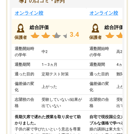
導】の口コミ・評判
オンライン校
オンライン校
総合評価
総合評価
3.4
保護者
保護者
通塾開始時
通塾開始時
中2
高2
の学年
の学年
通塾期間
1～3ヵ月
通塾期間
4ヵ月～1
通った目的
定期テスト対策
通った目的
難関私立
偏差値の変
偏差値の変
上がった
上がった
化
化
志望校の合
受験していない/結果が
志望校の合
受験して
格
出ていない
格
出ていな
長期欠席で遅れた授業を取り戻せて助
自宅で現役国公立大学生
かりました。
ブルな価格で学べる
子供の家で学びたいという意志を尊重
娘の講師は東大生では無