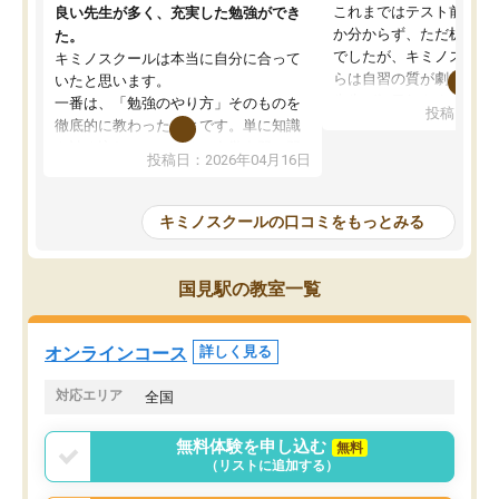
これまではテスト前に何
良い先生が多く、充実した勉強ができ
か分からず、ただ机に座
た。
でしたが、キミノスクー
キミノスクールは本当に自分に合って
らは自習の質が劇的に変
いたと思います。
先生が毎日何をすべきか
一番は、「勉強のやり方」そのものを
投稿日：20
を明確にしてくれるので
徹底的に教わったことです。単に知識
ずに学習に取り組めるよ
を詰め込むのではなく、自学自習の習
投稿日：2026年04月16日
が一番の収穫です。
慣が身につくよう並走してくれるの
授業で教えてもらうとい
で、通塾日以外も机に向かうのが苦で
の仕方をコーチングして
はなくなりました。
キミノスクールの口コミをもっとみる
ルなので、家での学習習
身につきました。結果と
講師の方との距離も近く、親身なコー
た英語の偏差値が10以上
チングのおかげで、停滞期もモチベー
国見駅の教室一覧
していた公立高校に無事
ションを維持できました。「やらされ
た。自分から学ぶ姿勢を
る勉強」から「目標のための勉強」へ
たい家庭には本当におす
意識が変わったことが、目標校への合
オンラインコース
詳しく見る
思います。
格に繋がったと思います。
対応エリア
全国
無料体験を申し込む
無料
（リストに追加する）