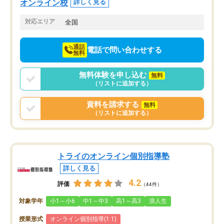
せることができました。
し、お互いを高めあえる環境がありま
オンライン校
詳しく見る
した。
対応エリア
全国
通話
電話で問い合わせする
無料
無料体験を申し込む
無料
（リストに追加する）
資料を請求する
無料
（リストに追加する）
トライのオンライン個別指導塾
詳しく見る
4.2
評価
（44件）
対象学年
小1～小6
中1～中3
高1～高3
浪人生
授業形式
オンライン個別指導(1:1)