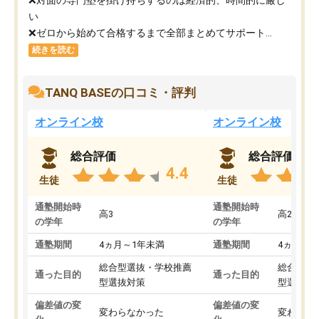
い
❌ゼロから始めて合格するまで全部まとめてサポート...
続きを読む
TANQ BASEの口コミ・評判
オンライン校
オンライン校
総合評価
総合評価
4.4
生徒
生徒
通塾開始時
通塾開始時
高3
高2
の学年
の学年
通塾期間
4ヵ月～1年未満
通塾期間
4ヵ月～1
総合型選抜・学校推薦
総合型選
通った目的
通った目的
型選抜対策
型選抜対
偏差値の変
偏差値の変
変わらなかった
変わらな