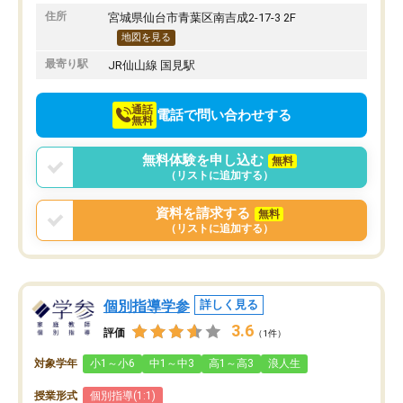
りたいと思える塾です。
住所
宮城県仙台市青葉区南吉成2-17-3 2F
地図を見る
最寄り駅
JR仙山線 国見駅
通話
電話で問い合わせする
無料
無料体験を申し込む
無料
（リストに追加する）
資料を請求する
無料
（リストに追加する）
個別指導学参
詳しく見る
3.6
評価
（1件）
対象学年
小1～小6
中1～中3
高1～高3
浪人生
授業形式
個別指導(1:1)