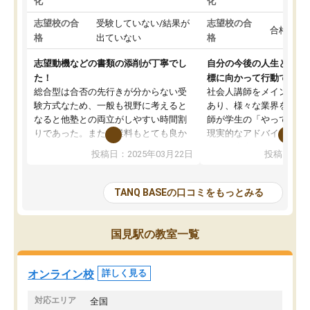
化
化
志望校の合
受験していない/結果が
志望校の合
合格した
格
出ていない
格
志望動機などの書類の添削が丁寧でし
自分の今後の人生と真剣
た！
標に向かって行動できる
総合型は合否の先行きが分からない受
社会人講師をメインとし
験方式なため、一般も視野に考えると
あり、様々な業界を経験
なると他塾との両立がしやすい時間割
師が学生の「やってみた
りであった。また授業料もとても良か
現実的なアドバイスを行
った。
す。基本応援ベースなの
投稿日：2025年03月22日
投稿日：20
総合型の多くの塾は大学生が見ること
分野について学生知識で
が多いが、はたらく部総合型コースは
い部分まで深ぼる事が出
大学生の目だけでなく、数人の大人に
総合型選抜対策として志
TANQ BASEの口コミをもっとみる
も目を通して頂ける。そのため多くの
接・小論文などの技術指
意見を聞くことができ、より良いもの
ション内容になっていま
を推敲することが可能だ。
選抜を通して将来自分が
国見駅の教室一覧
どの人も優しく、親身に接してくださ
のかといった人生設計・
るのでやる気も出て、良かったで
を社会人として働いてい
す！！
に考える事が出来る環境
オンライン校
詳しく見る
番の魅力だと思います。
い事が何もない所から社
対応エリア
全国