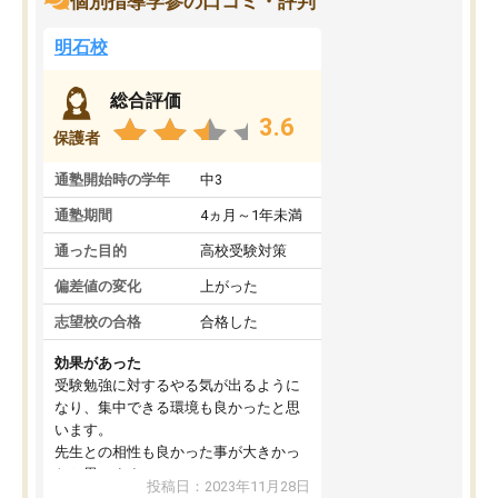
個別指導学参の口コミ・評判
明石校
総合評価
3.6
保護者
通塾開始時の学年
中3
通塾期間
4ヵ月～1年未満
通った目的
高校受験対策
偏差値の変化
上がった
志望校の合格
合格した
効果があった
受験勉強に対するやる気が出るように
なり、集中できる環境も良かったと思
います。
先生との相性も良かった事が大きかっ
たと思います。
投稿日：2023年11月28日