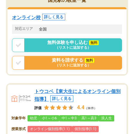
国見駅の教室一覧
オンライン校
詳しく見る
対応エリア
全国
無料体験を申し込む
無料
（リストに追加する）
資料を請求する
無料
（リストに追加する）
トウコベ【東大生によるオンライン個別
指導】
詳しく見る
4.4
評価
（38件）
対象学年
幼児
小1～小6
中1～中3
高1～高3
浪人生
授業形式
オンライン個別指導(1:1)
個別指導(1:1)