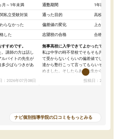
ヵ月～1年未満
通塾期間
1年以上
関私立受験対策
通った目的
高校受験対策
わらなかった
偏差値の変化
上がった
格した
志望校の合格
合格した
おすすめです。
無事高校に入学できてよかったです。
た。講師の方は話し
私は中学の時不登校でそもそも共学の高校なん
アルバイトの先生が
て受からないくらいの偏差値でした。ある日友
は多少ばらつきがあ
達から塾行こって言ってもらいそこから通い始
めました。そしたらある先生から学ぶ楽しさを
教えていただき勉強などして無かったのに自主
：2026年07月08日
投稿日：2026年07月01日
って説明してくれる
室で勉強するくらいハマりました。私の担当の
解しやすかったで
先生は無理に宿題などを押し付けてくるわけで
も自習室を利用でき
もなく優しく接して頂いてその感じが一年以上
ない人には便利な環
続き、お陰様で私は共学の高校に受かりまし
た。ほんと先生達には感謝しています。
ナビ個別指導学院の口コミをもっとみる
中学生の利用者が多
本格的に目指す高校
て自分に合う講師か