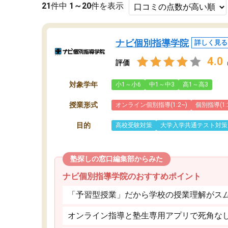
21
件中
1～20
件を表示
ナビ個別指導学院
詳しく見る
4.0
評価
対象学年
小1～小6
中1～中3
高1～高3
授業形式
オンライン個別指導(1:2~)
個別指導(1:
目的
高校受験対策
大学入学共通テスト対策
塾探しの窓口編集部からみた
ナビ個別指導学院のおすすめポイント
「予習型授業」だから学校の授業理解がス
オンライン指導と塾生専用アプリで死角な