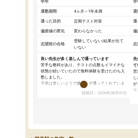
学年
学
通塾期間
4ヵ月～1年未満
通
通った目的
定期テスト対策
通
偏差値の変化
変わらなかった
偏
受験していない/結果が出て
志望校の合格
志
いない
良い先生が多く楽しんで通っています
先
苦手な教科があり、テストの点数もイマイチな
て
状態が続いていたので無料体験を受けたのち入
営
塾しました。
し
子供は楽しいようで嫌がらず通ってくれていま
が
す。
り
投稿日：2026年08月01日
先生は良い方が多く、いつも笑顔で対応して頂
業
けるので安心してお任せすることができます。
方
教室は少し狭い印象なので夜の時間帯など生徒
教
さんが多い時間帯は手狭ではないかな？と感じ
じ
ます。
単
また駅前にあるのでアクセスは良いですが駐車
ポ
場がないのでお迎えの際に近隣のコインパーキ
強