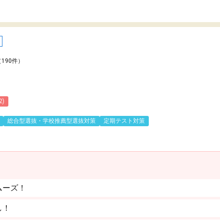
（190件）
2)
総合型選抜・学校推薦型選抜対策
定期テスト対策
ムーズ！
し！