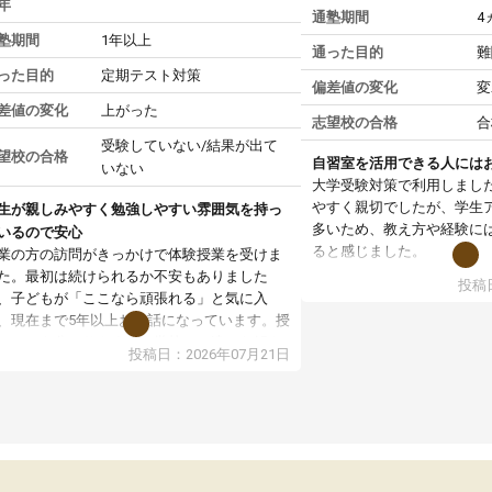
年
通塾期間
4
塾期間
1年以上
通った目的
難
った目的
定期テスト対策
偏差値の変化
変
差値の変化
上がった
志望校の合格
合
受験していない/結果が出て
望校の合格
自習室を活用できる人には
いない
大学受験対策で利用しまし
やすく親切でしたが、学生
生が親しみやすく勉強しやすい雰囲気を持っ
多いため、教え方や経験に
いるので安心
ると感じました。
業の方の訪問がきっかけで体験授業を受けま
た。最初は続けられるか不安もありました
投稿日
授業はホワイトボードを使
、子どもが「ここなら頑張れる」と気に入
ので、図や式を見ながら理
、現在まで5年以上お世話になっています。授
す。また、授業がない日で
はとても分かりやすく、学校とは違った解き
投稿日：2026年07月21日
るため、自宅では集中でき
や、子どもに合った覚え方・考え方を丁寧に
境だと思います。
えてくださるので、理解が深まっていると感
ます。先生方も熱心で、一人ひとりの苦手な
教室全体としては小学生や
元を把握し、復習や講習を通してしっかりサ
い印象でした。大学受験を
ートしてくださいます。子どもも以前より勉
生は、一度体験授業を受け
に前向きに取り組めるようになり、安心して