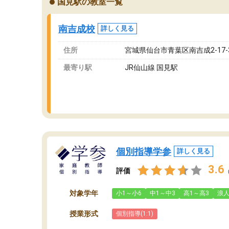
国見駅の教室一覧
ングを利用または路上駐車をするしかない点が
通
少し不便です。
お
南吉成校
詳しく見る
住所
宮城県仙台市青葉区南吉成2-17-3
最寄り駅
JR仙山線 国見駅
個別指導学参
詳しく見る
3.6
評価
対象学年
小1～小6
中1～中3
高1～高3
浪
授業形式
個別指導(1:1)