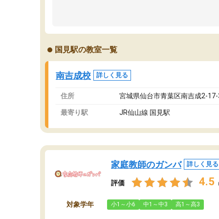
国見駅の教室一覧
南吉成校
詳しく見る
住所
宮城県仙台市青葉区南吉成2-17-3
最寄り駅
JR仙山線 国見駅
家庭教師のガンバ
詳しく見る
4.5
評価
対象学年
小1～小6
中1～中3
高1～高3