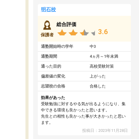
明石校
総合評価
3.6
保護者
通塾開始時の学年
中3
通塾期間
4ヵ月～1年未満
通った目的
高校受験対策
偏差値の変化
上がった
志望校の合格
合格した
効果があった
受験勉強に対するやる気が出るようになり、集
中できる環境も良かったと思います。
先生との相性も良かった事が大きかったと思い
ます。
投稿日：2023年11月28日