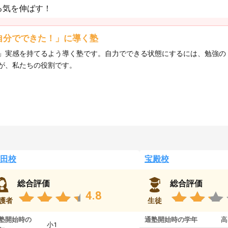
る気を伸ばす！
自分でできた！」に導く塾
」実感を持てるよう導く塾です。自力でできる状態にするには、勉強の
が、私たちの役割です。
田校
宝殿校
総合評価
総合評価
4.8
護者
生徒
塾開始時の
通塾開始時の学年
高
小1