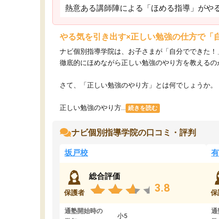
熱意ある講師陣による「ほめる指導」がや
やる気を引き出す×正しい勉強の仕方で「
ナビ個別指導学院は、お子さまが「自分でできた！
徹底的にほめながら正しい勉強のやり方を教えるの
さて、「正しい勉強のやり方」とは何でしょうか。
正しい勉強のやり方...
続きを読む
ナビ個別指導学院の口コミ・評判
坂戸校
有
総合評価
3.8
保護者
保
通塾開始時の
通
小5